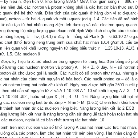
– ký hiệu n, điện tích 0, khối lượng 939,57 MeV, thời gian sống τ = 886,7 -
iệm hiện đại, các nơtron và proton không phải là các hạt cơ bản thực sự. Đ
quark thế hệ thứ nhất. Điện tích của các quark ở hàng đơn vị e: d-quark -(
uud), nơtron – từ hai d- quark và một u-quark (ddu). 1.4. Các tiên đề mô hìn
tử cấu tạo từ hạt nhân mang điện tích dương và các electron quay quanh
ợng (lượng tử) năng lượng gián đoạn nhất định.Việc dịch chuyển các electro
 năng lượng E = hν, (1.4.1) ở đây, h – hằng số Plank (h = 6,63.10-27 erg.s)
c chặt (khối lượng riêng trung bình của chất hạt nhân 1014 g/cm3), cấu tạ
n liên quan với khối lượng nguyên tử bằng biểu thức r = 1,25.10-13. A1/3, (
tử. 1.5. Các nucleon 9
 được ký hiệu là Z. Số electron trong nguyên tử trung hòa điện bằng số prot
số lượng các nucleon (nơtron và proton) A = N + Z, ở đây, N – số nơtron t
proton đã cho được gọi là nuclit. Các nuclit có số proton như nhau, nhưng s
ác hạt nhân của cùng một nguyên tố hóa học). Các nuclit phóng xạ – đó là cá
n và nơtron trong hạt nhân đều khả dĩ. Ngày nay được biết gần 2500 nuclit 
 theo chỉ dẫn số nguyên tử Z và A 1 10 238 A 1 10 số khối lượng A Z X : 1 H
1 10 238 U92 , hoặc rút gọn X , H , B , U . 1.6. Năng lượng liên kết hạt n
g các nucleon riêng biệt tự do Zmp + Nmn > M. (1.6.1) Chênh lệch khối lượ
h thành hạt nhân từ các nucleon riêng biệt. Năng lượng liên kết là: 2 ECB 
 năng lượng liên kết như là năng lượng cần sử dụng để tách hoàn toàn hạt nh
a các nucleon, nghĩa là có bản chất tương tác hạt nhân. 10
 bình trên một nucleon vào số khối lượng A của hạt nhân Các lực hạt nhân, 
culông của các proton, làm cho hạt nhân trở nên bền vững. Hạt nhân càng ổn 