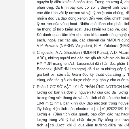
nguyên lý điều khiển lò phản ứng. Trong chương 4, ch
phản ứng, đã trình bày các cơ sở lý thuyết tính t
các đặc tính vật lý-nơtron và vật lý-nhiệt của chúng, 
nhiễm độc và dao động xenon đến việc điều chỉnh tron
lý-nơtron của vùng hoạt. Nhiều chỗ dành cho phân tí
hệ thống tổ hợp kiểm soát, điều khiển và bảo vệ, các
Đã dành quan tâm lớn cho các khía cạnh công nghệ c
sách, ngoài các tác giả, các chuyên gia NMĐHN cũn
V.P. Povarov (NMĐHN Volgadon), B. A. Zaletnưc (NMĐ
Chigevski, A.A. Shashkin (NMĐHN Kursc), A.D. Abaimo
АЭС), những người mà các tác giả rất biết ơn do họ đ
РФ ФЭИ mang tên A.I. Luipunski) đã nhận đọc phần 1 
Bobrinski (NMĐHN Leningrat) đã đưa ra những góp ý có
giả biết ơn sâu sắc Giám đốc kỹ thuật của công ty 
cùng, các tác giả xin được nhận mọi góp ý cho cuốn sá
Phần 1 CƠ SỞ VẬT LÝ LÒ PHẢN ỨNG NƠTRON NHIỆ
lượng cơ bản và đơn vị nguyên tử của các đại lượng đ
tương ứng với thang đo và các tính chất của các hạt 
10-9 m (1 nm), bán kính quỹ đạo electron trong nguyê
lấy bằng điện tích của electron e (│e│=1,62022189.10-1
lượng e. (Điện tích của quark, bao gồm các hạt hadr
lượng trong vật lý hạt nhân được lấy bằng electro
tích│e│có được khi đi qua điện trường giữa hai đ