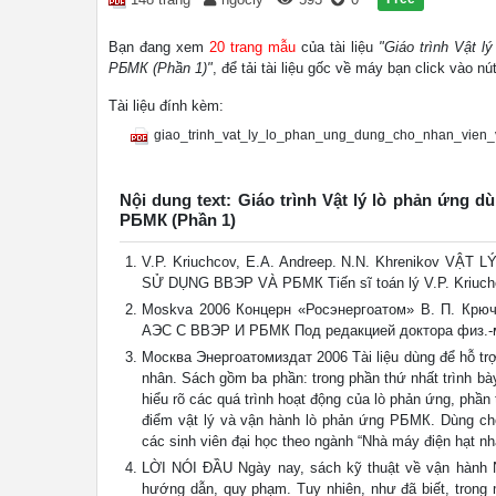
Bạn đang xem
20 trang mẫu
của tài liệu
"Giáo trình Vật 
РБМК (Phần 1)"
, để tải tài liệu gốc về máy bạn click vào nú
Tài liệu đính kèm:
giao_trinh_vat_ly_lo_phan_ung_dung_cho_nhan_vien
Nội dung text: Giáo trình Vật lý lò phản ứng
РБМК (Phần 1)
V.P. Kriuchcov, E.A. Andreep. N.N. Khrenikov
SỬ DỤNG BBЭР VÀ РБМК Tiến sĩ toán lý V.P. Kriuchco
Moskva 2006 Концерн «Росэнергоатом» В. П. К
АЭС С ВВЭР И РБМК Под редакцией доктора физ.-ма
Москва Энергоатомиздат 2006 Tài liệu dùng để hỗ trợ
nhân. Sách gồm ba phần: trong phần thứ nhất trình bày
hiểu rõ các quá trình hoạt động của lò phản ứng, phầ
điểm vật lý và vận hành lò phản ứng РБМК. Dùng ch
các sinh viên đại học theo ngành “Nhà máy điện hạt nhâ
LỜI NÓI ĐẦU Ngày nay, sách kỹ thuật về vận hành NM
hướng dẫn, quy phạm. Tuy nhiên, như đã biết, trong 