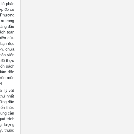
 lò phản
ợp đó có
? Phương
ra trong
hàng đầu
ách toàn
ghiên cứu
o bạn đọc
ên, chưa
hân viên
 đề thực
uốn sách
giám đốc
huyên môn
 4
n lý vật
thứ nhất
hững đặc
iến thức
dung cần
quá trình
ại lượng
ý, thuộc