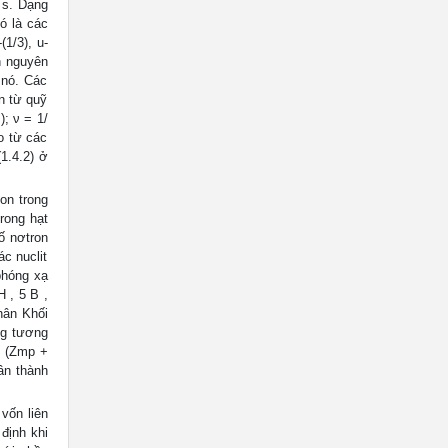
 s. Dạng
ó là các
1/3), u-
h nguyên
 nó. Các
n từ quỹ
; ν = 1/
o từ các
1.4.2) ở
on trong
rong hạt
ố nơtron
c nuclit
phóng xạ
 , 5 B ,
hân Khối
ng tương
= (Zmp +
ân thành
vốn liên
định khi