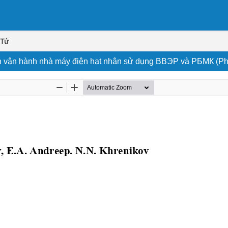
 Tử
iên vận hành nhà máy điện hạt nhân sử dụng BBЭР và РБМК (Ph