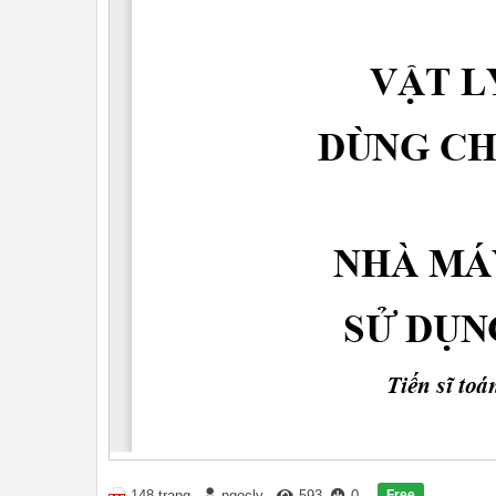
Free
148 trang
ngocly
593
0