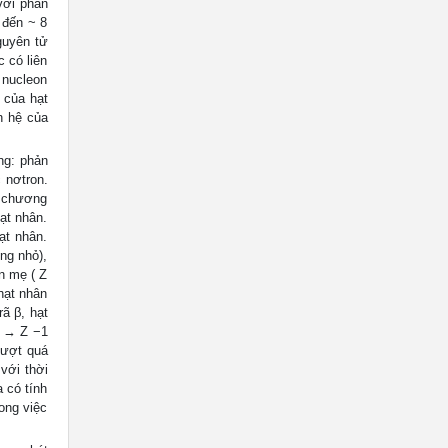
với phần
 đến ~ 8
guyên tử
 có liên
c nucleon
 của hạt
n hệ của
ng: phản
 nơtron.
g chương
ạt nhân.
ạt nhân.
ng nhỏ),
n mẹ ( Z
 hạt nhân
rã β, hạt
 X → Z −1
vượt quá
với thời
 có tính
rong việc