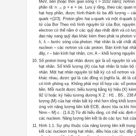
MeV, bền (hoặc thời gian sống τ > 1032 năm); nơtron 
phân rã: n → p + e + ὺe. Lưu ý rằng, theo các quan n
hạt hợp phần, được hình thành từ ba đối tượng – các 
quark +(2/3). Proton gồm hai u-quark và một d-quark (
tử của Bor Theo mô hình nguyên tử của Bor, nguyên 
electron có thể nằm ở các quỹ đạo nhất định và có lư
đạo này sang quỹ đạo khác kèm theo phát ra photon với
λ; λ – bước sóng của photon. Hạt nhân là vật chất đặ
nucleon – các nơtron và các proton. Bán kính hạt nhâ
đây, r – bán kính hạt nhân, cm; A – khối lượng nguyên 
Số proton trong hạt nhân được gọi là số nguyên tử và
hạt nhân. Số khối lượng (A) của hạt nhân là toàn bộ 
nhân. Một hạt nhân nguyên tử bất kỳ có số nơtron và 
khác nhau, được gọi là các đồng vị (nghĩa là, đó là c
có tính phóng xạ. Không phải mọi tổ hợp các số proto
bền. Mỗi nuclit được biểu tượng bằng ký hiệu (X) kèm
92 U hoặc ký hiệu tương đương X Z : H1 , B5 , 238 A 
lượng (M) của hạt nhân bất kỳ nhỏ hơn tổng khối lượn
ứng với năng lượng liên kết ECB, được tỏa ra khi hìn
Nmn – M) c . (1.6.2) Từ đó hiểu rằng, có thể xác định
các nucleon. Năng lượng liên kết là do các lực hút củ
Hình 1.1. Sự phụ thuộc của năng lượng liên kết trung
kết các nucleon trong hạt nhân, điều hòa các lực đẩy 