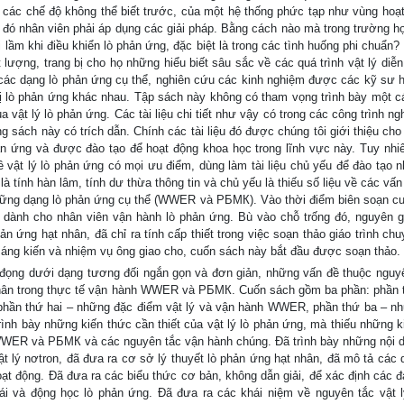
có các chế độ không thể biết trước, của một hệ thống phức tạp như vùng hoạt
 đó nhân viên phải áp dụng các giải pháp. Bằng cách nào mà trong trường h
i lầm khi điều khiển lò phản ứng, đặc biệt là trong các tình huống phi chuẩn
lượng, trang bị cho họ những hiểu biết sâu sắc về các quá trình vật lý diễn 
h các dạng lò phản ứng cụ thể, nghiên cứu các kinh nghiệm được các kỹ sư 
bị lò phản ứng khác nhau. Tập sách này không có tham vọng trình bày một c
vật lý lò phản ứng. Các tài liệu chi tiết như vậy có trong các công trình n
ng sách này có trích dẫn. Chính các tài liệu đó được chúng tôi giới thiệu ch
hản ứng và được đào tạo để hoạt động khoa học trong lĩnh vực này. Tuy nhi
về vật lý lò phản ứng có mọi ưu điểm, dùng làm tài liệu chủ yếu để đào tạo n
tính hàn lâm, tính dư thừa thông tin và chủ yếu là thiếu số liệu về các vấn
 những dạng lò phản ứng cụ thể (WWER và РБМК). Vào thời điểm biên soạn c
 dành cho nhân viên vận hành lò phản ứng. Bù vào chỗ trống đó, nguyên 
hản ứng hạt nhân, đã chỉ ra tính cấp thiết trong việc soạn thảo giáo trình c
sáng kiến và nhiệm vụ ông giao cho, cuốn sách này bắt đầu được soạn thảo.
đọng dưới dạng tương đối ngắn gọn và đơn giản, những vấn đề thuộc nguyê
t nhân trong thực tế vận hành WWER và РБМК. Cuốn sách gồm ba phần: phần 
t, phần thứ hai – những đặc điểm vật lý và vận hành WWER, phần thứ ba – n
ình bày những kiến thức cần thiết của vật lý lò phản ứng, mà thiếu những k
WWER và РБМК và các nguyên tắc vận hành chúng. Đã trình bày những nội 
 vật lý nơtron, đã đưa ra cơ sở lý thuyết lò phản ứng hạt nhân, đã mô tả các 
ạt động. Đã đưa ra các biểu thức cơ bản, không dẫn giải, để xác định các đ
hái và động học lò phản ứng. Đã đưa ra các khái niệm về nguyên tắc vật l