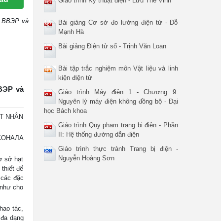
Giáo trình Kỹ thuật điện - Lưu Thế Vinh
ng BBЭР và
Bài giảng Cơ sở đo lường điện tử - Đỗ
Mạnh Hà
Bài giảng Điện tử số - Trịnh Văn Loan
Bài tập trắc nghiệm môn Vật liệu và linh
kiện điện tử
BBЭР và
Giáo trình Máy điện 1 - Chương 9:
Nguyên lý máy điện không đồng bộ - Đại
học Bách khoa
ẠT NHÂN
Giáo trình Quy phạm trang bị điện - Phần
II: Hệ thống đường dẫn điện
РСОНАЛА
Giáo trình thực trành Trang bị điện -
Nguyễn Hoàng Sơn
ơ sở hạt
thiết để
 các đặc
 như cho
hao tác,
 đa dạng