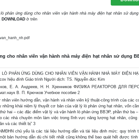
lý lò phản ứng dùng cho nhân viên vận hành nhà máy điện hạt nhân sử dụ
t
DOWNLOAD
ở trên
_van_hanh_nh.pdf
 dùng cho nhân viên vận hành nhà máy điện hạt nhân sử dụng 
 VẬT LÝ LÒ PHẢN ỨNG DÙNG CHO NHÂN VIÊN VẬN HÀNH NHÀ MÁY ĐIỆN H
v hiệu đính Giáo trình Người dịch: TS. Nguyễn đức Kim
рючков, Е. А. Андреев, Н. Н. Хренников ФИЗИКА РЕАКТОРОВ ДЛЯ ПЕ
т.наук В. П. Крючков Учебное пособие 2
 nhân viên hướng dẫn, vận hành và nhân viên kỹ thuật-công trình của các c
 những khái niệm lý thuyết cơ bản của vật lý lò phản ứng hạt nhân, vốn cần 
n thứ hai – các đặc điểm vật lý và vận hành lò phản ứng BBЭР, phần thứ ba –
o các nhà chuyên môn làm việc trong lĩnh vực năng lượng hạt nhân, cũng
n và các thiết bị” 3
ĐHN chủ yếu là các tài liệu hướng dẫn và tài liệu định mức: quy trình t
một bản hướng dẫn dù chi tiết nhất cũng không thể bao quát hết được tính