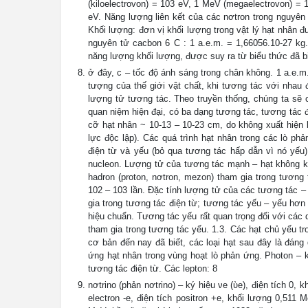
(kiloelectrovon) = 103 eV, 1 MeV (megaelectrovon) =
eV. Năng lượng liên kết của các nơtron trong nguyên
Khối lượng: đơn vị khối lượng trong vật lý hạt nhân 
nguyên tử cacbon 6 C : 1 a.e.m. = 1,66056.10-27 kg
năng lượng khối lượng, được suy ra từ biểu thức đã bi
ở đây, c – tốc độ ánh sáng trong chân không. 1 a.e.
tượng của thế giới vật chất, khi tương tác với nhau
lượng tử tương tác. Theo truyền thống, chúng ta sẽ c
quan niệm hiện đại, có ba dạng tương tác, tương tác 
cỡ hạt nhân ~ 10-13 – 10-23 cm, do không xuất hiện 
lực độc lập). Các quá trình hạt nhân trong các lò p
điện từ và yếu (bỏ qua tương tác hấp dẫn vì nó yếu
nucleon. Lượng tử của tương tác mạnh – hạt không kh
hadron (proton, nơtron, mezon) tham gia trong tươn
102 – 103 lần. Đặc tính lượng tử của các tương tác –
gia trong tương tác điện từ; tương tác yếu – yếu hơ
hiệu chuẩn. Tương tác yếu rất quan trọng đối với các q
tham gia trong tương tác yếu. 1.3. Các hạt chủ yếu tro
cơ bản đến nay đã biết, các loại hạt sau đây là đáng
ứng hạt nhân trong vùng hoạt lò phản ứng. Photon – k
tương tác điện từ. Các lepton: 8
nơtrino (phản nơtrino) – ký hiệu νe (ὺe), điện tích 0, k
electron -e, điện tích positron +e, khối lượng 0,511 