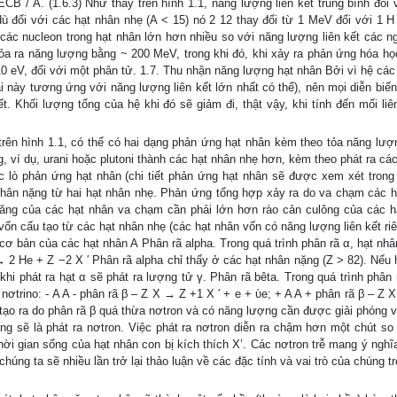
ECB / A. (1.6.3) Như thấy trên hình 1.1, năng lượng liên kết trung bình đối 
 đối với các hạt nhân nhẹ (A < 15) nó 2 12 thay đổi từ 1 MeV đối với 1 H
 các nucleon trong hạt nhân lớn hơn nhiều so với năng lượng liên kết các n
 tỏa ra năng lượng bằng ~ 200 MeV, trong khi đó, khi xảy ra phản ứng hóa học
ới 10 eV, đối với một phân tử. 1.7. Thu nhận năng lượng hạt nhân Bởi vì hệ cá
i này tương ứng với năng lượng liên kết lớn nhất có thể), nên mọi diễn biến
t. Khối lượng tổng của hệ khi đó sẽ giảm đi, thật vậy, khi tính đến mối liê
trên hình 1.1, có thể có hai dạng phản ứng hạt nhân kèm theo tỏa năng lượ
, ví dụ, urani hoặc plutoni thành các hạt nhân nhẹ hơn, kèm theo phát ra các
c lò phản ứng hạt nhân (chi tiết phản ứng hạt nhân sẽ được xem xét tron
 nhân nặng từ hai hạt nhân nhẹ. Phản ứng tổng hợp xảy ra do va chạm các h
ăng của các hạt nhân va chạm cần phải lớn hơn rào cản culông của các h
vốn cấu tạo từ các hạt nhân nhẹ (các hạt nhân vốn có năng lượng liên kết riê
cơ bản của các hạt nhân A Phân rã alpha. Trong quá trình phân rã α, hạt nhâ
 → 2 He + Z −2 X ′ Phân rã alpha chỉ thấy ở các hạt nhân nặng (Z > 82). Nếu
 khi phát ra hạt α sẽ phát ra lượng tử γ. Phân rã bêta. Trong quá trình phân 
 nơtrino: - A A - phân rã β – Z X → Z +1 X ′ + e + ὺe; + A A + phân rã β – Z
 tạo ra do phân rã β quá thừa nơtron và có năng lượng cần được giải phóng 
ng sẽ là phát ra nơtron. Việc phát ra nơtron diễn ra chậm hơn một chút so 
ời gian sống của hạt nhân con bị kích thích X’. Các nơtron trễ mang ý nghĩa
húng ta sẽ nhiều lần trở lại thảo luận về các đặc tính và vai trò của chúng t