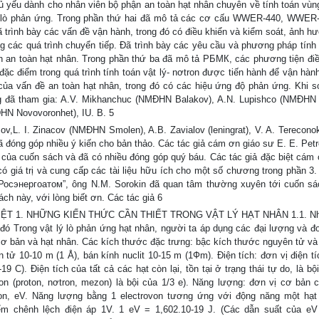
ủ yếu dành cho nhân viên bộ phận an toàn hạt nhân chuyên về tính toán vùng
oán lò phản ứng. Trong phần thứ hai đã mô tả các cơ cấu WWER-440, WWER
đã trình bày các vấn đề vận hành, trong đó có điều khiển và kiểm soát, ảnh 
g các quá trình chuyển tiếp. Đã trình bày các yêu cầu và phương pháp tính 
ch an toàn hạt nhân. Trong phần thứ ba đã mô tả РБМК, các phương tiện điề
 đặc điểm trong quá trình tính toán vật lý- nơtron được tiến hành để vận hà
ủa vấn đề an toàn hạt nhân, trong đó có các hiệu ứng độ phản ứng. Khi s
g đã tham gia: A.V. Mikhanchuc (NMĐHN Balakov), A.N. Lupishco (NMĐHN K
HN Novovoronhet), IU. B. 5
v,L. I. Zinacov (NMĐHN Smolen), A.B. Zavialov (leningrat), V. A. Terecon
ã đóng góp nhiều ý kiến cho bản thảo. Các tác giả cám ơn giáo sư E. E. Pet
của cuốn sách và đã có nhiều đóng góp quý báu. Các tác giả đặc biệt cám 
 giá trị và cung cấp các tài liệu hữu ích cho một số chương trong phần 3.
“Росэнергоатом”, ông N.M. Sorokin đã quan tâm thường xuyên tới cuốn sá
ch này, với lòng biết ơn. Các tác giả 6
T 1. NHỮNG KIẾN THỨC CẦN THIẾT TRONG VẬT LÝ HẠT NHÂN 1.1. Nh
ó Trong vật lý lò phản ứng hạt nhân, người ta áp dụng các đại lượng và đơ
cơ bản và hạt nhân. Các kích thước đặc trưng: bậc kích thước nguyên tử và
n tử 10-10 m (1 Å), bán kính nuclit 10-15 m (1Фm). Điện tích: đơn vị điện t
9 C). Điện tích của tất cả các hạt còn lại, tồn tại ở trạng thái tự do, là bộ
on (proton, nơtron, mezon) là bội của 1/3 e). Năng lượng: đơn vị cơ bản 
von, eV. Năng lượng bằng 1 electrovon tương ứng với động năng một hạt
iểm chênh lệch điện áp 1V. 1 eV = 1,602.10-19 J. (Các dẫn suất của e