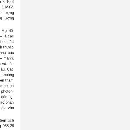
ử < 10-3
~ 1 MeV.
ối lượng
ng lượng
 Mọi đối
– là các
Theo các
ch thước
 như các
 – mạnh,
n và các
màu. Các
h khoảng
iện tham
ác boson
i photon,
) các hạt
các phản
 gia vào
điện tích
g 938,28