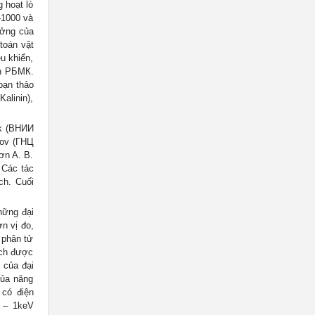
 hoạt lò
-1000 và
hưởng của
toán vật
u khiển,
nh РБМК.
oạn thảo
alinin),
ok (ВНИИ
rov (ГНЦ
ơn A. B.
 Các tác
ch. Cuối
ững đại
n vị đo,
 phân tử
ích được
i của đại
của năng
 có điện
V – 1keV