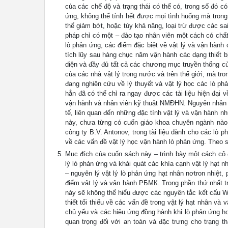
của các chế độ và trạng thái có thể có, trong số đó 
ứng, không thể tính hết được mọi tình huống mà trong
thể giảm bớt, hoặc tùy khả năng, loại trừ được các sa
pháp chỉ có một – đào tạo nhân viên một cách có chất 
lò phản ứng, các điểm đặc biệt về vật lý và vận hàn
tích lũy sau hàng chục năm vận hành các dạng thiết 
diện và đầy đủ tất cả các chương mục truyền thống của 
của các nhà vật lý trong nước và trên thế giới, mà tro
đang nghiên cứu về lý thuyết và vật lý học các lò p
hẳn đã có thể chỉ ra ngay được các tài liệu hiện đại 
vận hành và nhân viên kỹ thuật NMĐHN. Nguyên nhân là 
tế, liên quan đến những đặc tính vật lý và vận hành
này, chưa từng có cuốn giáo khoa chuyên ngành nào
công ty B.V. Antonov, trong tài liệu dành cho các lò p
về các vấn đề vật lý học vận hành lò phản ứng. Theo 
Mục đích của cuốn sách này – trình bày một cách cô 
lý lò phản ứng và khái quát các khía cạnh vật lý hạ
– nguyên lý vật lý lò phản ứng hạt nhân nơtron nhiệ
điểm vật lý và vận hành РБМК. Trong phần thứ nhất tr
này sẽ không thể hiểu được các nguyên tắc kết cấu 
thiết tối thiểu về các vấn đề trong vật lý hạt nhân và
chủ yếu và các hiệu ứng đồng hành khi lò phản ứng ho
quan trọng đối với an toàn và đặc trưng cho trạng t