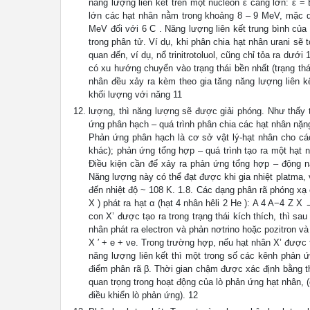
năng lượng liên kết trên một nucleon ε càng lớn: ε = 
lớn các hạt nhân nằm trong khoảng 8 – 9 MeV, mặc dù
MeV đối với 6 C . Năng lượng liên kết trung bình của
trong phân tử. Ví dụ, khi phân chia hạt nhân urani sẽ
quan đến, ví dụ, nổ trinitrotoluol, cũng chỉ tỏa ra dư
có xu hướng chuyển vào trạng thái bền nhất (trạng thá
nhân đều xảy ra kèm theo gia tăng năng lượng liên kế
khối lượng với năng 11
lượng, thì năng lượng sẽ được giải phóng. Như thấy 
ứng phân hạch – quá trình phân chia các hạt nhân nặng
Phản ứng phân hạch là cơ sở vật lý-hạt nhân cho cá
khác); phản ứng tổng hợp – quá trình tạo ra một hạt
Điều kiện cần để xảy ra phản ứng tổng hợp – động n
Năng lượng này có thể đạt được khi gia nhiệt platma, 
đến nhiệt độ ~ 108 K. 1.8. Các dạng phân rã phóng xạ 
X ) phát ra hạt α (hạt 4 nhân hêli 2 He ): A 4 A−4 Z X
con X’ được tạo ra trong trạng thái kích thích, thì sau
nhân phát ra electron và phản nơtrino hoặc pozitron và
X ′ + e + νe. Trong trường hợp, nếu hạt nhân X’ được
năng lượng liên kết thì một trong số các kênh phản ứ
điểm phân rã β. Thời gian chậm được xác định bằng th
quan trọng trong hoạt động của lò phản ứng hạt nhân, (c
điều khiển lò phản ứng). 12