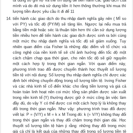
ta dùng sổ ghi nợ và thẻ tín dụng để tiến hành các giao dịch của
mình và do đó mà sử dụng tiền ít hơn thông thường khi mua thì
lượng tiền được yêu cầu ít đi để 11
tiến hành các giao dịch do thu nhập danh nghĩa gây nên ( MÌ so
với PY) và tốc độ (PY/M) sẽ tăng lên. Ngược lại nếu mua trả
bằng tiền mặt hoặc séc là thuận tiện hơn thì cần sử dụng lượng
tiền nhiều hơn để tiến hành các giao dịch được sinh ra bởi cùng
một mức thu nhập danh nghĩa và tốc độ sẽ giảm xuống. Tuy
nhiên quan điểm của Fisher là những đặc điểm về tổ chức và
công nghệ của nền kinh tế sẽ chỉ ảnh hưởng đến tốc độ một
cách chậm chạp qua thời gian, cho nên tốc dộ sẽ giữ nguyên
một cách hợp lý trong thời gian ngắn. Với quan điểm này,
phương trình trao đổi được chuyển thành học thuyết số lượng
tiền tệ với nội dung: Số lượng thu nhập danh nghĩa chỉ được xác
định bởi những chuyển động trong số lượng tiền tệ. Irving Fisher
và các nhà kinh tế cổ điển khác cho rằng tiền lương và giá cả
hoàn toàn linh hoạt nên coi mức tổng sản phẩm được sản xuất
trong nền kinh tế (Y) thường được giữ ở mức công ăn việc làm
đầy đủ, do vậy Y có thể được coi một cách hợp lý là không thay
đổi trong thời gian ngắn. Như vậy: phương trình trao đổi được
viết lại: P = (V/Y) x M = k x M Trong đó: k (= V/Y) không thay đổi
trong thời gian ngắn và thay đổi chậm trong thời gian dài. Học
thuyết số lượng tiền tệ hàm ý rằng: những thay đổi trong mức
giá cả chỉ là kết quả của những thay đổi trong số lượng tiền tệ