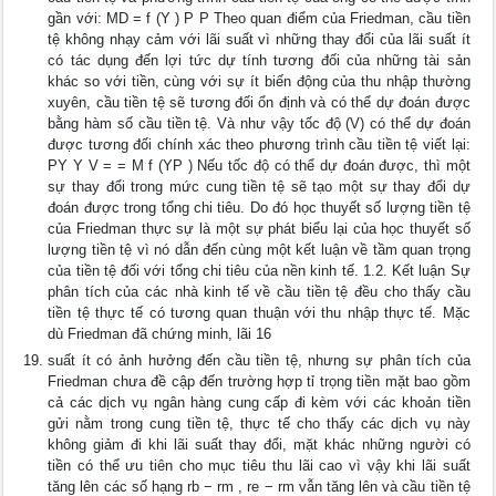
gần với: MD = f (Y ) P P Theo quan điểm của Friedman, cầu tiền
tệ không nhạy cảm với lãi suất vì những thay đổi của lãi suất ít
có tác dụng đến lợi tức dự tính tương đối của những tài sản
khác so với tiền, cùng với sự ít biến động của thu nhập thường
xuyên, cầu tiền tệ sẽ tương đối ổn định và có thể dự đoán được
bằng hàm số cầu tiền tệ. Và như vậy tốc độ (V) có thể dự đoán
được tương đối chính xác theo phương trình cầu tiền tệ viết lại:
PY Y V = = M f (YP ) Nếu tốc độ có thể dự đoán được, thì một
sự thay đổi trong mức cung tiền tệ sẽ tạo một sự thay đổi dự
đoán được trong tổng chi tiêu. Do đó học thuyết số lượng tiền tệ
của Friedman thực sự là một sự phát biểu lại của học thuyết số
lượng tiền tệ vì nó dẫn đến cùng một kết luận về tầm quan trọng
của tiền tệ đối với tổng chi tiêu của nền kinh tế. 1.2. Kết luận Sự
phân tích của các nhà kinh tế về cầu tiền tệ đều cho thấy cầu
tiền tệ thực tế có tương quan thuận với thu nhập thực tế. Mặc
dù Friedman đã chứng minh, lãi 16
suất ít có ảnh hưởng đến cầu tiền tệ, nhưng sự phân tích của
Friedman chưa đề cập đến trường hợp tỉ trọng tiền mặt bao gồm
cả các dịch vụ ngân hàng cung cấp đi kèm với các khoản tiền
gửi nằm trong cung tiền tệ, thực tế cho thấy các dịch vụ này
không giảm đi khi lãi suất thay đổi, mặt khác những người có
tiền có thể ưu tiên cho mục tiêu thu lãi cao vì vậy khi lãi suất
tăng lên các số hạng rb − rm , re − rm vẫn tăng lên và cầu tiền tệ