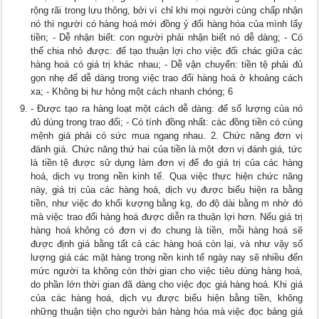
rộng rãi trong lưu thông, bởi vì chỉ khi mọi người cùng chấp nhận
nó thì người có hàng hoá mới đồng ý đổi hàng hóa của mình lấy
tiền; - Dễ nhận biết: con người phải nhận biết nó dễ dàng; - Có
thể chia nhỏ được: để tạo thuận lợi cho việc đổi chác giữa các
hàng hoá có giá trị khác nhau; - Dễ vận chuyển: tiền tệ phải đủ
gọn nhẹ để dễ dàng trong việc trao đổi hàng hoá ở khoảng cách
xa; - Không bị hư hỏng một cách nhanh chóng; 6
- Được tạo ra hàng loạt một cách dễ dàng: để số lượng của nó
đủ dùng trong trao đổi; - Có tính đồng nhất: các đồng tiền có cùng
mệnh giá phải có sức mua ngang nhau. 2. Chức năng đơn vị
đánh giá. Chức năng thứ hai của tiền là một đơn vị đánh giá, tức
là tiền tệ được sử dụng làm đơn vị để đo giá trị của các hàng
hoá, dịch vụ trong nền kinh tế. Qua việc thực hiện chức năng
này, giá trị của các hàng hoá, dịch vụ được biểu hiện ra bằng
tiền, như việc đo khối kượng bằng kg, đo độ dài bằng m nhờ đó
mà việc trao đổi hàng hoá được diễn ra thuận lợi hơn. Nếu giá trị
hàng hoá không có đơn vị đo chung là tiền, mỗi hàng hoá sẽ
được định giá bằng tất cả các hàng hoá còn lại, và như vậy số
lượng giá các mặt hàng trong nền kinh tế ngày nay sẽ nhiều đến
mức người ta không còn thời gian cho việc tiêu dùng hàng hoá,
do phần lớn thời gian đã dàng cho việc đọc giá hàng hoá. Khi giá
của các hàng hoá, dịch vụ được biểu hiện bằng tiền, không
những thuận tiện cho người bán hàng hóa mà việc đọc bảng giá