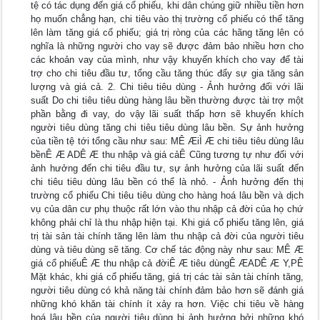
tệ có tác dụng đến giá cổ phiếu, khi dân chúng giữ nhiều tiền hơn
họ muốn chẳng hạn, chi tiêu vào thị trường cổ phiếu có thể tăng
lên làm tăng giá cổ phiếu; giá trị ròng của các hãng tăng lên có
nghĩa là những người cho vay sẽ được đảm bảo nhiều hơn cho
các khoản vay của mình, như vậy khuyến khích cho vay để tài
trợ cho chi tiêu đầu tư, tổng cầu tăng thúc đẩy sự gia tăng sản
lượng và giá cả. 2. Chi tiêu tiêu dùng - Ảnh hưởng đối với lãi
suất Do chi tiêu tiêu dùng hàng lâu bền thường được tài trợ một
phần bằng đi vay, do vậy lãi suất thấp hơn sẽ khuyến khích
người tiêu dùng tăng chi tiêu tiêu dùng lâu bền. Sự ảnh hưởng
của tiền tệ tới tổng cầu như sau: MÊ ÆiÌ Æ chi tiêu tiêu dùng lâu
bềnÊ Æ ADÊ Æ thu nhập và giá cảÊ Cũng tương tự như đối với
ảnh hưởng đến chi tiêu đầu tư, sự ảnh hưởng của lãi suất đến
chi tiêu tiêu dùng lâu bền có thể là nhỏ. - Ảnh hưởng đến thị
trường cổ phiếu Chi tiêu tiêu dùng cho hàng hoá lâu bền và dịch
vụ của dân cư phụ thuộc rất lớn vào thu nhập cả đời của họ chứ
không phải chỉ là thu nhập hiện tại. Khi giá cổ phiếu tăng lên, giá
trị tài sản tài chính tăng lên làm thu nhập cả đời của người tiêu
dùng và tiêu dùng sẽ tăng. Cơ chế tác động này như sau: MÊ Æ
giá cổ phiếuÊ Æ thu nhập cả đờiÊ Æ tiêu dùngÊ ÆADÊ Æ Y,PÊ
Mặt khác, khi giá cổ phiếu tăng, giá trị các tài sản tài chính tăng,
người tiêu dùng có khả năng tài chính đảm bảo hơn sẽ đánh giá
những khó khăn tài chính ít xảy ra hơn. Việc chi tiêu về hàng
hoá lâu bền của người tiêu dùng bị ảnh hưởng bởi những khó