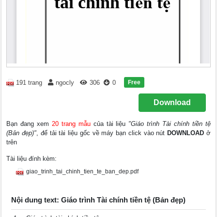
Free
191 trang
ngocly
306
0
Download
Bạn đang xem
20 trang mẫu
của tài liệu
"Giáo trình Tài chính tiền tệ
(Bản đẹp)"
, để tải tài liệu gốc về máy bạn click vào nút
DOWNLOAD
ở
trên
Tài liệu đính kèm:
giao_trinh_tai_chinh_tien_te_ban_dep.pdf
Nội dung text: Giáo trình Tài chính tiền tệ (Bản đẹp)