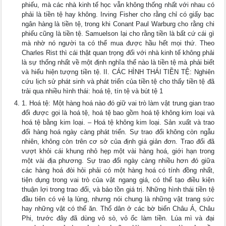
phiếu, mà các nhà kinh tế học vẫn không thống nhất với nhau có
phải là tiền tệ hay không. Irving Fisher cho rằng chỉ có giấy bạc
ngân hàng là tiền tệ, trong khi Conant Paul Warburg cho rằng chi
phiếu cũng là tiền tệ. Samuelson lại cho rằng tiền là bất cứ cái gì
mà nhờ nó người ta có thể mua được hầu hết mọi thứ. Theo
Charles Rist thì cái thật quan trọng đối với nhà kinh tế không phải
là sự thống nhất về một định nghĩa thế nào là tiền tệ mà phải biết
và hiểu hiện tượng tiền tệ. II. CÁC HÌNH THÁI TIỀN TỆ: Nghiên
cứu lịch sử phát sinh và phát triển của tiền tệ cho thấy tiền tệ đã
trải qua nhiều hình thái: hoá tệ, tín tệ và bút tệ 1
1. Hoá tệ: Một hàng hoá nào đó giữ vai trò làm vật trung gian trao
đổi được gọi là hoá tệ, hoá tệ bao gồm hoá tệ không kim loại và
hoá tệ bằng kim loại. – Hoá tệ không kim loại. Sản xuất và trao
đổi hàng hoá ngày càng phát triển. Sự trao đổi không còn ngẫu
nhiên, không còn trên cơ sở của định giá giản đơn. Trao đổi đã
vượt khỏi cái khung nhỏ hẹp một vài hàng hoá, giới hạn trong
một vài địa phương. Sự trao đổi ngày càng nhiều hơn đó giữa
các hàng hoá đòi hỏi phải có một hàng hoá có tính đồng nhất,
tiện dụng trong vai trò của vật ngang giá, có thể tạo điều kiện
thuận lợi trong trao đổi, và bảo tồn giá trị. Những hình thái tiền tệ
đầu tiên có vẻ lạ lùng, nhưng nói chung là những vật trang sức
hay những vật có thể ăn. Thổ dân ở các bờ biển Châu Á, Châu
Phi, trước đây đã dùng vỏ sò, vỏ ốc làm tiền. Lúa mì và đại