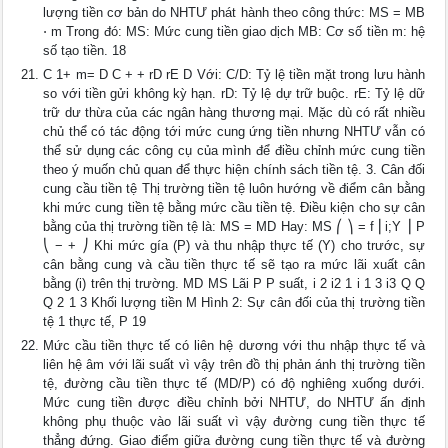
lượng tiền cơ bản do NHTƯ phát hành theo công thức: MS = MB
⋅ m Trong đó: MS: Mức cung tiền giao dịch MB: Cơ số tiền m: hệ
số tạo tiền. 18
C 1+ m= D C + + rD rE D Với: C/D: Tỷ lệ tiền mặt trong lưu hành
so với tiền gửi không kỳ hạn. rD: Tỷ lệ dự trữ buộc. rE: Tỷ lệ dữ
trữ dư thừa của các ngân hàng thương mại. Mặc dù có rất nhiều
chủ thể có tác động tới mức cung ứng tiền nhưng NHTƯ vẫn có
thể sử dụng các công cụ của mình để điều chỉnh mức cung tiền
theo ý muốn chủ quan để thực hiện chính sách tiền tệ. 3. Cân đối
cung cầu tiền tệ Thị trường tiền tệ luôn hướng về điểm cân bằng
khi mức cung tiền tệ bằng mức cầu tiền tệ. Điều kiện cho sự cân
bằng của thị trường tiền tệ là: MS = MD Hay: MS ⎛ ⎞ = f ⎜i;Y ⎟ Ρ
⎝ − + ⎠ Khi mức gía (P) và thu nhập thực tế (Y) cho trước, sự
cân bằng cung và cầu tiền thực tế sẽ tạo ra mức lãi xuất cân
bằng (i) trên thị trường. MD MS Lãi P P suất, i 2 i2 1 i 1 3 i3 Q Q
Q 2 1 3 Khối lượng tiền M Hình 2: Sự cân đối của thị trường tiền
tệ 1 thực tế, P 19
Mức cầu tiền thực tế có liên hệ dương với thu nhập thực tế và
liên hệ âm với lãi suất vì vậy trên đồ thị phản ánh thị trường tiền
tệ, đường cầu tiền thực tế (MD/P) có độ nghiêng xuống dưới.
Mức cung tiền được điều chỉnh bởi NHTƯ, do NHTƯ ấn định
không phụ thuộc vào lãi suất vì vậy đường cung tiền thực tế
thẳng đứng. Giao điểm giữa đường cung tiền thực tế và đường