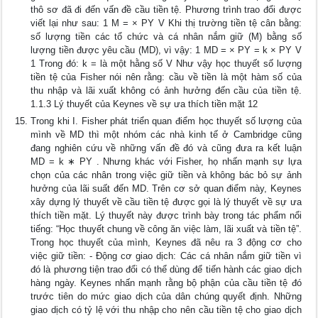
thô sơ đã đi đến vấn đề cầu tiền tệ. Phương trình trao đổi được
viết lại như sau: 1 M = × PY V Khi thị trường tiền tệ cân bằng:
số lượng tiền các tổ chức và cá nhân nắm giữ (M) bằng số
lượng tiền được yêu cầu (MD), vì vậy: 1 MD = × PY = k × PY V
1 Trong đó: k = là một hằng số V Như vậy học thuyết số lượng
tiền tệ của Fisher nói nên rằng: cầu về tiền là một hàm số của
thu nhập và lãi xuất không có ảnh hưởng đến cầu của tiền tệ.
1.1.3 Lý thuyết của Keynes về sự ưa thích tiền mặt 12
Trong khi I. Fisher phát triển quan điểm học thuyết số lượng của
mình về MD thì một nhóm các nhà kinh tế ở Cambridge cũng
đang nghiên cứu về những vấn đề đó và cũng đưa ra kết luận
MD = k ∗ PY . Nhưng khác với Fisher, họ nhấn mạnh sự lựa
chọn của các nhân trong việc giữ tiền và không bác bỏ sự ảnh
hưởng của lãi suất đến MD. Trên cơ sở quan điểm này, Keynes
xây dựng lý thuyết về cầu tiền tệ được gọi là lý thuyết về sự ưa
thích tiền mặt. Lý thuyết này được trình bày trong tác phẩm nổi
tiếng: “Học thuyết chung về công ăn việc làm, lãi xuất và tiền tệ”.
Trong học thuyết của mình, Keynes đã nêu ra 3 động cơ cho
việc giữ tiền: - Động cơ giao dịch: Các cá nhân nắm giữ tiền vì
đó là phương tiện trao đổi có thể dùng để tiến hành các giao dịch
hàng ngày. Keynes nhấn mạnh rằng bộ phận của cầu tiền tệ đó
trước tiên do mức giao dịch của dân chúng quyết định. Những
giao dịch có tỷ lệ với thu nhập cho nên cầu tiền tệ cho giao dịch