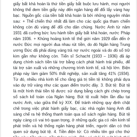
giấy bất khả hoán là thứ tiền giấy bắt buộc lưu hành, mọi người
không thể đem tiền giấy này đến ngân hàng để đổi lấy vàng hay
bạc. Nguồn gốc của tiền bất khả hoán là bởi những nguyên nhân
sau: + Thế chiến thứ nhất đã làm cho các quốc gia tham chiến
không còn đủ vàng để đổi cho dân chúng. Nước Anh từ năm
1931 đã cưỡng bức lưu hành tiền giấy bất khả hoán, nước Pháp
năm 1936. + Khủng hoảng kinh tế thế giới năm 1929 dẫn đến ở
nước Đức mọi người đua nhau rút tiền, do đó Ngân hàng Trung
ương Đức đã phải dùng vàng trả nợ nước ngoài và do đó số trữ
kim gần như không còn. Tiến sĩ Schacht (1933 – 1936) đã áp
dụng chính sách tiền tài trợ bằng cách phát hành trái phiếu, để
tài trợ sản xuất và những chương trình kinh tế, xã hội lớn. Biện
pháp này làm giảm 50% thất nghiệp, sản xuất tăng 41% (1934).
Từ đó, nhiều nhà kinh tế cho rằng giá trị tiền tệ không phải dựa
vào dự trữ vàng như các quan điểm trước đây. 3. Bút tệ: Bút tệ
là một hình thái tiền tệ được sử dụng bằng cách ghi chép trong
sổ sách kế toán của Ngân hàng. Bút tệ xuất hiện lần đầu tại
nước Anh, vào giữa thế kỷ XIX. Để tránh những quy định chặt
chẽ trong việc phát hành giấy bạc, các nhà ngân hàng Anh đã
sáng chế ra hệ thống thanh toán qua sổ sách ngân hàng. Bút tệ
ngày càng có vai trò quan trọng, ở những quốc gia có nền kinh tế
phát triển và hệ thống ngân hàng phát triển, người dân có thói
quen sử dụng bút tệ. 4. Tiền điện tử: Có nhiều tên gọi cho thứ