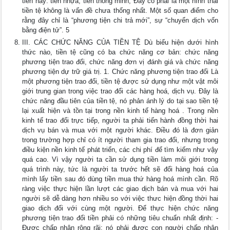
tiền này: tiền nhựa, tiền thông minh, Đây có phải là một hình thái
tiền tệ không là vấn đề chưa thống nhất. Một số quan điểm cho
rằng đây chỉ là “phương tiện chi trả mới”, sự “chuyển dịch vốn
bằng điện tử”. 5
III. CÁC CHỨC NĂNG CỦA TIỀN TỆ Dù biểu hiện dưới hình
thức nào, tiền tệ cũng có ba chức năng cơ bản: chức năng
phương tiện trao đổi, chức năng đơn vị đánh giá và chức năng
phương tiện dự trữ giá trị. 1. Chức năng phương tiện trao đổi Là
một phương tiện trao đổi, tiền tệ được sử dụng như một vật môi
giới trung gian trong việc trao đổi các hàng hoá, dịch vụ. Đây là
chức năng đầu tiên của tiền tệ, nó phản ánh lý do tại sao tiền tệ
lại xuất hiện và tồn tại trong nền kinh tế hàng hoá . Trong nền
kinh tế trao đổi trực tiếp, người ta phải tiến hành đồng thời hai
dịch vụ bán và mua với một người khác. Điều đó là đơn giản
trong trường hợp chỉ có ít người tham gia trao đổi, nhưng trong
điều kiện nền kinh tế phát triển, các chi phí để tìm kiếm như vậy
quá cao. Vì vậy người ta cần sử dụng tiền làm môi giới trong
quá trình này, tức là người ta trước hết sẽ đổi hàng hoá của
mình lấy tiền sau đó dùng tiền mua thứ hàng hoá mình cần. Rõ
ràng việc thực hiện lần lượt các giao dịch bán và mua với hai
người sẽ dễ dàng hơn nhiều so với việc thưc hiện đồng thời hai
giao dịch đối với cùng một người. Để thực hiện chức năng
phương tiện trao đổi tiền phải có những tiêu chuẩn nhất định: -
Được chấp nhận rộng rãi: nó phải được con người chấp nhận