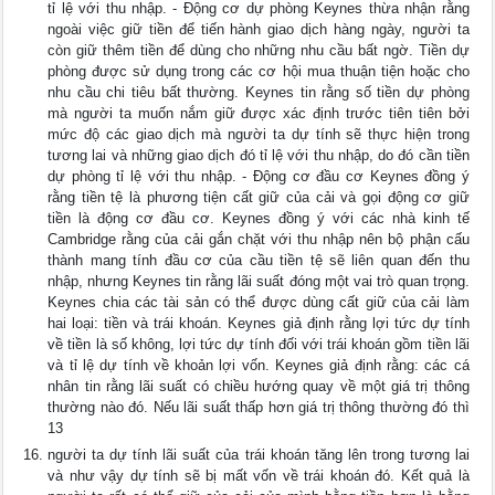
tỉ lệ với thu nhập. - Động cơ dự phòng Keynes thừa nhận rằng
ngoài việc giữ tiền để tiến hành giao dịch hàng ngày, người ta
còn giữ thêm tiền để dùng cho những nhu cầu bất ngờ. Tiền dự
phòng được sử dụng trong các cơ hội mua thuận tiện hoặc cho
nhu cầu chi tiêu bất thường. Keynes tin rằng số tiền dự phòng
mà người ta muốn nắm giữ được xác định trước tiên tiên bởi
mức độ các giao dịch mà người ta dự tính sẽ thực hiện trong
tương lai và những giao dịch đó tỉ lệ với thu nhập, do đó cần tiền
dự phòng tỉ lệ với thu nhập. - Động cơ đầu cơ Keynes đồng ý
rằng tiền tệ là phương tiện cất giữ của cải và gọi động cơ giữ
tiền là động cơ đầu cơ. Keynes đồng ý với các nhà kinh tế
Cambridge rằng của cải gắn chặt với thu nhập nên bộ phận cấu
thành mang tính đầu cơ của cầu tiền tệ sẽ liên quan đến thu
nhập, nhưng Keynes tin rằng lãi suất đóng một vai trò quan trọng.
Keynes chia các tài sản có thể được dùng cất giữ của cải làm
hai loại: tiền và trái khoán. Keynes giả định rằng lợi tức dự tính
về tiền là số không, lợi tức dự tính đối với trái khoán gồm tiền lãi
và tỉ lệ dự tính về khoản lợi vốn. Keynes giả định rằng: các cá
nhân tin rằng lãi suất có chiều hướng quay về một giá trị thông
thường nào đó. Nếu lãi suất thấp hơn giá trị thông thường đó thì
13
người ta dự tính lãi suất của trái khoán tăng lên trong tương lai
và như vậy dự tính sẽ bị mất vốn về trái khoán đó. Kết quả là