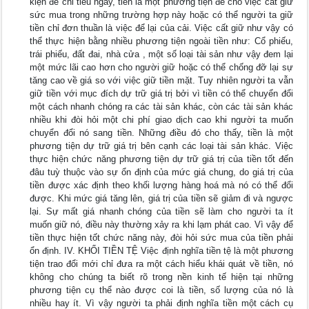
kiện để chi tiêu ngay, tiền là một phương tiện để cho việc cất giữ
sức mua trong những trường hợp này hoặc có thể người ta giữ
tiền chỉ đơn thuần là việc để lại của cải. Việc cất giữ như vậy có
thể thực hiện bằng nhiều phương tiện ngoài tiền như: Cổ phiếu,
trái phiếu, đất đai, nhà cửa , một số loại tài sản như vậy đem lại
một mức lãi cao hơn cho người giữ hoặc có thể chống đỡ lại sự
tăng cao về giá so với việc giữ tiền mặt. Tuy nhiên người ta vẫn
giữ tiền với mục đích dự trữ giá trị bởi vì tiền có thể chuyển đổi
một cách nhanh chóng ra các tài sản khác, còn các tài sản khác
nhiều khi đòi hỏi một chi phí giao dịch cao khi người ta muốn
chuyển đổi nó sang tiền. Những điều đó cho thấy, tiền là một
phương tiện dự trữ giá trị bên cạnh các loại tài sản khác. Việc
thực hiện chức năng phương tiện dự trữ giá trị của tiền tốt đến
đâu tuỳ thuộc vào sự ổn định của mức giá chung, do giá trị của
tiền được xác định theo khối lượng hàng hoá mà nó có thể đổi
được. Khi mức giá tăng lên, giá trị của tiền sẽ giảm đi và ngược
lại. Sự mất giá nhanh chóng của tiền sẽ làm cho người ta ít
muốn giữ nó, điều này thường xảy ra khi lạm phát cao. Vì vậy để
tiền thực hiện tốt chức năng này, đòi hỏi sức mua của tiền phải
ổn định. IV. KHỐI TIỀN TỆ Việc định nghĩa tiền tệ là một phương
tiện trao đổi mới chỉ đưa ra một cách hiểu khái quát về tiền, nó
không cho chúng ta biết rõ trong nền kinh tế hiện tại những
phương tiện cụ thể nào được coi là tiền, số lượng của nó là
nhiều hay ít. Vì vậy người ta phải định nghĩa tiền một cách cụ