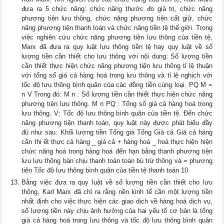
đưa ra 5 chức năng: chức năng thước đo giá trị, chức năng
phương tiện lưu thông, chức năng phương tiện cất giữ, chức
năng phương tiện thanh toán và chức năng tiền tệ thế giới. Trong
việc nghiên cứu chức năng phương tiện lưu thông của tiền tệ,
Marx đã đưa ra quy luật lưu thông tiền tệ hay quy luật về số
lượng tiền cần thiết cho lưu thông với nội dung: Số lượng tiền
cần thiết thực hiện chức năng phương tiện lưu thông tỉ lệ thuận
với tổng số giá cả hàng hoá trong lưu thông và tỉ lệ nghịch với
tốc độ lưu thông bình quân của các đồng tiền cùng loại. PQ M =
n V Trong đó: M n : Số lượng tiền cần thiết thực hiện chức năng
phương tiện lưu thông. M n PQ : Tổng số giá cả hàng hoá trong
lưu thông. V: Tốc độ lưu thông bình quân của tiền tệ. Đến chức
năng phương tiện thanh toán, quy luật này được phát biểu đầy
đủ như sau: Khối lượng tiền Tổng giá Tổng Giá cả Giá cả hàng
cần thi ết thực cả hàng _ giá cả + hàng hoá _ hoá thực hiện hiện
chức năng hoá trong hàng hoá đến hạn bằng thanh phương tiện
lưu lưu thông bán chịu thanh toán toán bù trừ thông và = phương
tiện Tốc độ lưu thông bình quân của tiền tệ thanh toán 10
Bằng việc đưa ra quy luật về số lượng tiền cần thiết cho lưu
thông, Karl Marx đã chỉ ra rằng nền kinh tế cần một lượng tiền
nhất định cho việc thực hiện các giao dịch về hàng hoá dịch vụ,
số lượng tiền này chịu ảnh hưởng của hai yếu tố cơ bản là tổng
giá cả hàng hoá trong lưu thông và tốc độ lưu thông bình quân