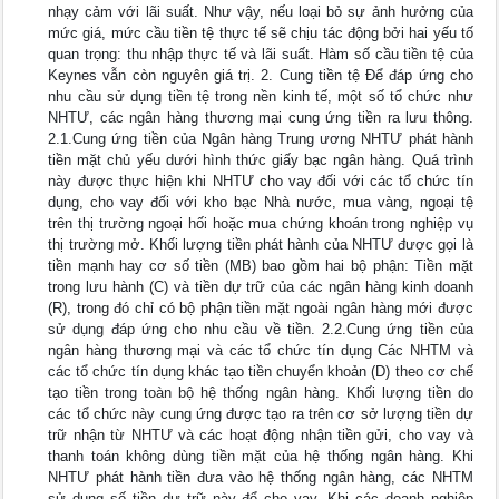
nhạy cảm với lãi suất. Như vậy, nếu loại bỏ sự ảnh hưởng của
mức giá, mức cầu tiền tệ thực tế sẽ chịu tác động bởi hai yếu tố
quan trọng: thu nhập thực tế và lãi suất. Hàm số cầu tiền tệ của
Keynes vẫn còn nguyên giá trị. 2. Cung tiền tệ Để đáp ứng cho
nhu cầu sử dụng tiền tệ trong nền kinh tế, một số tổ chức như
NHTƯ, các ngân hàng thương mại cung ứng tiền ra lưu thông.
2.1.Cung ứng tiền của Ngân hàng Trung ương NHTƯ phát hành
tiền mặt chủ yếu dưới hình thức giấy bạc ngân hàng. Quá trình
này được thực hiện khi NHTƯ cho vay đối với các tổ chức tín
dụng, cho vay đối với kho bạc Nhà nước, mua vàng, ngoại tệ
trên thị trường ngoại hối hoặc mua chứng khoán trong nghiệp vụ
thị trường mở. Khối lượng tiền phát hành của NHTƯ được gọi là
tiền mạnh hay cơ số tiền (MB) bao gồm hai bộ phận: Tiền mặt
trong lưu hành (C) và tiền dự trữ của các ngân hàng kinh doanh
(R), trong đó chỉ có bộ phận tiền mặt ngoài ngân hàng mới được
sử dụng đáp ứng cho nhu cầu về tiền. 2.2.Cung ứng tiền của
ngân hàng thương mại và các tổ chức tín dụng Các NHTM và
các tổ chức tín dụng khác tạo tiền chuyển khoản (D) theo cơ chế
tạo tiền trong toàn bộ hệ thống ngân hàng. Khối lượng tiền do
các tổ chức này cung ứng được tạo ra trên cơ sở lượng tiền dự
trữ nhận từ NHTƯ và các hoạt động nhận tiền gửi, cho vay và
thanh toán không dùng tiền mặt của hệ thống ngân hàng. Khi
NHTƯ phát hành tiền đưa vào hệ thống ngân hàng, các NHTM
sử dụng số tiền dự trữ này để cho vay. Khi các doanh nghiệp