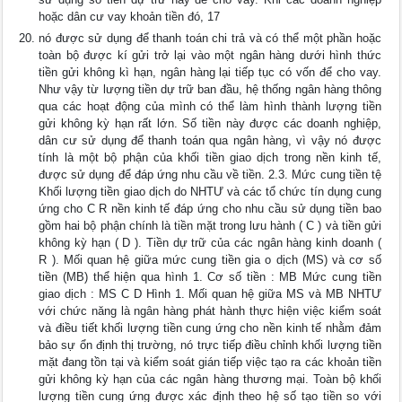
hoặc dân cư vay khoản tiền đó, 17
nó được sử dụng để thanh toán chi trả và có thể một phần hoặc
toàn bộ được kí gửi trở lại vào một ngân hàng dưới hình thức
tiền gửi không kì hạn, ngân hàng lại tiếp tục có vốn để cho vay.
Như vậy từ lượng tiền dự trữ ban đầu, hệ thống ngân hàng thông
qua các hoạt động của mình có thể làm hình thành lượng tiền
gửi không kỳ hạn rất lớn. Số tiền này được các doanh nghiệp,
dân cư sử dụng để thanh toán qua ngân hàng, vì vậy nó được
tính là một bộ phận của khối tiền giao dịch trong nền kinh tế,
được sử dụng để đáp ứng nhu cầu về tiền. 2.3. Mức cung tiền tệ
Khối lượng tiền giao dịch do NHTƯ và các tổ chức tín dụng cung
ứng cho C R nền kinh tế đáp ứng cho nhu cầu sử dụng tiền bao
gồm hai bộ phận chính là tiền mặt trong lưu hành ( C ) và tiền gửi
không kỳ hạn ( D ). Tiền dự trữ của các ngân hàng kinh doanh (
R ). Mối quan hệ giữa mức cung tiền gia o dịch (MS) và cơ số
tiền (MB) thể hiện qua hình 1. Cơ số tiền : MB Mức cung tiền
giao dịch : MS C D Hình 1. Mối quan hệ giữa MS và MB NHTƯ
với chức năng là ngân hàng phát hành thực hiện việc kiểm soát
và điều tiết khối lượng tiền cung ứng cho nền kinh tế nhằm đảm
bảo sự ổn định thị trường, nó trực tiếp điều chỉnh khối lượng tiền
mặt đang tồn tại và kiểm soát gián tiếp việc tạo ra các khoản tiền
gửi không kỳ hạn của các ngân hàng thương mại. Toàn bộ khối
lượng tiền cung ứng được xác định theo hệ số tạo tiền so với