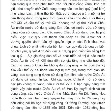
tiện trong quá trình phát triển trao đổi như: cồng kềnh, khó cất
giữ, khó chuyên chở Cuối cùng, trong các kim loại quý ( quí kim)
như vàng, bạc, những thứ tiền thật sự chúng có giá trị nội tại trở
nên thông dụng trong một thời gian khá lâu cho đến cuối thế kỷ
thứ XIX và đầu thế kỷ thứ XX. Khoảng thế kỷ thứ XVI ở Châu
Âu nhiều nước sử dụng vàng làm tiền, có nước vừa sử dụng
vàng vừa sử dụng bạc. Các nước Châu Á sử dụng bạc là phổ
biến. Việc đúc quý kim thành tiền ngay từ đầu được coi là
vương quyền, đánh dấu kỷ nguyên ngự trị của lãnh chúa vua
chúa. Lịch sử phát triển của tiền kim loại quý đã trải qua ba biến
cố chủ yếu, quyết định đến việc sử dụng phổ biến tiền bằng kim
loại quý. – Sự gia tăng dân số và phát triển đô thị ở các nước
Châu Âu từ thế kỷ XIII đưa đến sự gia tăng nhu cầu trao đổi.
Các mỏ vàng ở Châu Âu không đủ cung ứng. – Từ cuối thế kỷ
XIX đầu thế kỷ XX bạch kim loại bị mất giá, trong thời gian dài
vàng, bạc song song được sử dụng làm tiền; các nước Châu Âu
sử dụng cả vàng lẫn bạc. Chỉ các nước Châu Á mới sử dụng
bạc (do không đủ vàng) đến cuối thế kỷ XIX bạc ngày càng mất
giádo vậy các nước Châu Âu và cả Hoa Kỳ quyết định và sử
dụng vàng, các nước Chấu Á như Nhật Bản, Ấn Độ, Trung Hoa
do lệ thuộc sự nhập cảng nguyên liệu máy móc từ Phương Tây
nên cũng bãi bỏ bạc sử dụng vàng. Ở Đông Dương, bạc được
sử dụng làm tiền từ 1885 đến 1931. Đến năm 1931 đồng bạc