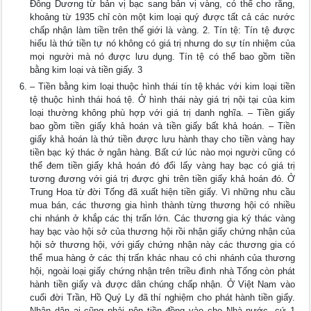
Đông Dương từ bản vị bạc sang bản vị vàng, có thể cho rằng,
khoảng từ 1935 chỉ còn một kim loại quý được tất cả các nước
chấp nhận làm tiền trên thế giới là vàng. 2. Tín tệ: Tín tệ được
hiểu là thứ tiền tự nó không có giá trị nhưng do sự tín nhiệm của
mọi người mà nó được lưu dụng. Tín tệ có thể bao gồm tiền
bằng kim loại và tiền giấy. 3
– Tiền bằng kim loại thuộc hình thái tín tệ khác với kim loại tiền
tệ thuộc hình thái hoá tệ. Ở hình thái này giá trị nội tại của kim
loại thường không phù hợp với giá trị danh nghĩa. – Tiền giấy
bao gồm tiền giấy khả hoán và tiền giấy bất khả hoán. – Tiền
giấy khả hoán là thứ tiền được lưu hành thay cho tiền vàng hay
tiền bạc ký thác ở ngân hàng. Bất cứ lúc nào mọi người cũng có
thể đem tiền giấy khả hoán đó đổi lấy vàng hay bạc có giá trị
tương đương với giá trị được ghi trên tiền giấy khả hoán đó. Ở
Trung Hoa từ đời Tống đã xuất hiện tiền giấy. Vì những nhu cầu
mua bán, các thương gia hình thành từng thương hội có nhiều
chi nhánh ở khắp các thị trấn lớn. Các thương gia ký thác vàng
hay bạc vào hội sở của thương hội rồi nhận giấy chứng nhận của
hội sở thương hội, với giấy chứng nhận này các thương gia có
thể mua hàng ở các thị trấn khác nhau có chi nhánh của thương
hội, ngoài loại giấy chứng nhận trên triều đình nhà Tống còn phát
hành tiền giấy và được dân chúng chấp nhận. Ở Việt Nam vào
cuối đời Trần, Hồ Quý Ly đã thí nghiệm cho phát hành tiền giấy.
Nhân dân ai cũng phải nộp tiền đồng vào cho Nhà nước, cứ 1