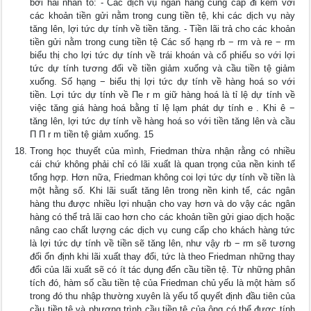
bởi hai nhân tố: - Các dịch vụ ngân hàng cung cấp đi kèm với
các khoản tiền gửi nằm trong cung tiền tệ, khi các dịch vụ này
tăng lên, lợi tức dự tính về tiền tăng. - Tiền lãi trả cho các khoản
tiền gửi nằm trong cung tiền tệ Các số hạng rb − rm và re − rm
biểu thị cho lợi tức dự tính về trái khoán và cổ phiếu so với lợi
tức dự tính tương đối về tiền giảm xuống và cầu tiền tệ giảm
xuống. Số hạng − biểu thị lợi tức dự tính về hàng hoá so với
tiền. Lợi tức dự tính về Πe r m giữ hàng hoá là tỉ lệ dự tính về
việc tăng giá hàng hoá bằng tỉ lệ lạm phát dự tính e . Khi ê −
tăng lên, lợi tức dự tính về hàng hoá so với tiền tăng lên và cầu
Π Π r m tiền tệ giảm xuống. 15
Trong học thuyết của mình, Friedman thừa nhận rằng có nhiều
cái chứ không phải chỉ có lãi xuất là quan trọng của nền kinh tế
tổng hợp. Hơn nữa, Friedman không coi lợi tức dự tính về tiền là
một hằng số. Khi lãi suất tăng lên trong nền kinh tế, các ngân
hàng thu được nhiều lợi nhuận cho vay hơn và do vậy các ngân
hàng có thể trả lãi cao hơn cho các khoản tiền gửi giao dịch hoặc
nâng cao chất lượng các dịch vụ cung cấp cho khách hàng tức
là lợi tức dự tính về tiền sẽ tăng lên, như vậy rb − rm sẽ tương
đối ổn định khi lãi xuất thay đổi, tức là theo Friedman những thay
đổi của lãi xuất sẽ có ít tác dụng đến cầu tiền tệ. Từ những phân
tích đó, hàm số cầu tiền tệ của Friedman chủ yếu là một hàm số
trong đó thu nhập thường xuyên là yếu tố quyết định đầu tiên của
cầu tiền tệ và phương trình cầu tiền tệ của ông có thể được tính