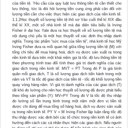
của tiền tệ. Yêu cầu của quy luật lưu thông tiền tệ cần thiết cho
lưu thông, tức là đòi hỏi lượng tiền cung ứng phải cân đối với
lượng tiền cần cho việc thực hiện các giao dịch của nền kinh tế.
1.1.2Học thuyết số lượng tiền tệ thô sơ Vào cuối thế kỉ XIX đầu
thế kỉ XX, một số nhà kinh tế mà đại diện tiêu biểu là Irving
Fisher ở đại học Yale đưa ra học thuyết về số lượng tiền tệ mà
nội dung chủ yếu là một học thuyết vế xác định thu nhập danh
nghĩa. Trong tác phẩm “sức mua của tiền tệ”, nhà kinh tế học Mỹ
Irving Fisher đưa ra mối quan hệ giữa tổng lượng tiền tệ (M) với
tổng chi tiêu để mua hàng hoá, dịch vụ được sản xuất ra trong
nền kinh tế dựa trên một khái niệm gọi là tốc độ lưu thông tiền tệ
theo phương trình trao đổi tính theo giá trị danh nghĩa của các
giao dịch trong nền kinh tế: MVT = PT Trong đó P là giá bình
quân mỗi giao dịch, T là số lượng giao dịch tiến hành trong một
năm và VT là tốc độ giao dịch của tiền tệ - tốc độ khối lượng tiền
quay vòng hàng năm. Vì giá trị danh nghĩa của các giao dịch (T)
rất khó đo lường cho nên học thuyết số lượng đã được phát biểu
theo tổng sản phẩm (Y): MV=PY Trong đó V là tốc độ thu nhập
đo lường số lần trung bình trong một năm một đơn vị tiền tệ
được chi dùng để mua tổng số hàng hoá, dịch vụ được sản xuất
ra trong nền kinh tế. PY V = M Irving Fisher lập luận rằng tốc độ
thu nhập được xác định bởi các tổ chức trong nền kinh tế có ảnh
hưởng đến cách các cá nhân thực hiện các giao dịch. Nếu người