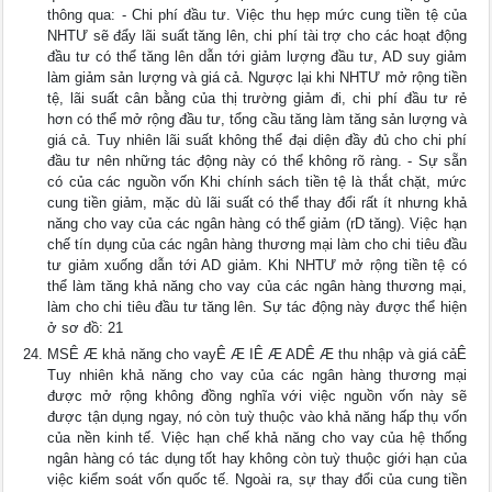
thông qua: - Chi phí đầu tư. Việc thu hẹp mức cung tiền tệ của
NHTƯ sẽ đẩy lãi suất tăng lên, chi phí tài trợ cho các hoạt động
đầu tư có thể tăng lên dẫn tới giảm lượng đầu tư, AD suy giảm
làm giảm sản lượng và giá cả. Ngược lại khi NHTƯ mở rộng tiền
tệ, lãi suất cân bằng của thị trường giảm đi, chi phí đầu tư rẻ
hơn có thể mở rộng đầu tư, tổng cầu tăng làm tăng sản lượng và
giá cả. Tuy nhiên lãi suất không thể đại diện đầy đủ cho chi phí
đầu tư nên những tác động này có thể không rõ ràng. - Sự sẵn
có của các nguồn vốn Khi chính sách tiền tệ là thắt chặt, mức
cung tiền giảm, mặc dù lãi suất có thể thay đổi rất ít nhưng khả
năng cho vay của các ngân hàng có thể giảm (rD tăng). Việc hạn
chế tín dụng của các ngân hàng thương mại làm cho chi tiêu đầu
tư giảm xuống dẫn tới AD giảm. Khi NHTƯ mở rộng tiền tệ có
thể làm tăng khả năng cho vay của các ngân hàng thương mại,
làm cho chi tiêu đầu tư tăng lên. Sự tác động này được thể hiện
ở sơ đồ: 21
MSÊ Æ khả năng cho vayÊ Æ IÊ Æ ADÊ Æ thu nhập và giá cảÊ
Tuy nhiên khả năng cho vay của các ngân hàng thương mại
được mở rộng không đồng nghĩa với việc nguồn vốn này sẽ
được tận dụng ngay, nó còn tuỳ thuộc vào khả năng hấp thụ vốn
của nền kinh tế. Việc hạn chế khả năng cho vay của hệ thống
ngân hàng có tác dụng tốt hay không còn tuỳ thuộc giới hạn của
việc kiểm soát vốn quốc tế. Ngoài ra, sự thay đổi của cung tiền