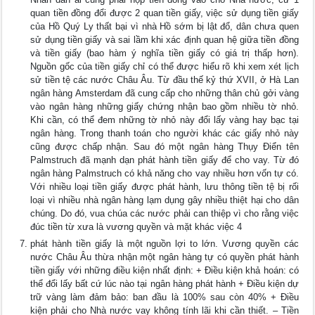
quan tiền đồng đổi được 2 quan tiền giấy, việc sử dụng tiền giấy
của Hồ Quý Ly thất bại vì nhà Hồ sớm bị lật đổ, dân chưa quen
sử dụng tiền giấy và sai lầm khi xác định quan hệ giữa tiền đồng
và tiền giấy (bao hàm ý nghĩa tiền giấy có giá trị thấp hơn).
Nguồn gốc của tiền giấy chỉ có thể được hiểu rõ khi xem xét lịch
sử tiền tệ các nước Châu Âu. Từ đầu thế kỷ thứ XVII, ở Hà Lan
ngân hàng Amsterdam đã cung cấp cho những thân chủ gởi vàng
vào ngân hàng những giấy chứng nhận bao gồm nhiều tờ nhỏ.
Khi cần, có thể đem những tờ nhỏ này đổi lấy vàng hay bạc tại
ngân hàng. Trong thanh toán cho người khác các giấy nhỏ này
cũng được chấp nhận. Sau đó một ngân hàng Thụy Điển tên
Palmstruch đã mạnh dạn phát hành tiền giấy để cho vay. Từ đó
ngân hàng Palmstruch có khả năng cho vay nhiều hơn vốn tự có.
Với nhiều loại tiền giấy được phát hành, lưu thông tiền tệ bị rối
loại vì nhiều nhà ngân hàng lạm dụng gây nhiều thiệt hại cho dân
chúng. Do đó, vua chúa các nước phải can thiệp vì cho rằng việc
đúc tiền từ xưa là vương quyền và mặt khác việc 4
phát hành tiền giấy là một nguồn lợi to lớn. Vương quyền các
nước Châu Âu thừa nhận một ngân hàng tự có quyền phát hành
tiền giấy với những điều kiện nhất định: + Điều kiện khả hoán: có
thể đổi lấy bất cứ lúc nào tại ngân hàng phát hành + Điều kiện dự
trữ vàng làm đảm bảo: ban đầu là 100% sau còn 40% + Điều
kiện phải cho Nhà nước vay không tính lãi khi cần thiết. – Tiền