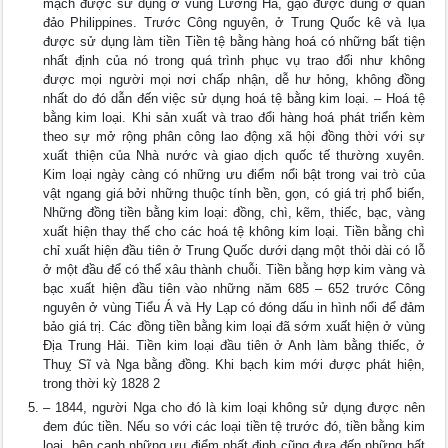
mạch được sử dụng ở vùng Lưỡng Hà, gạo được dùng ở quần
đảo Philippines. Trước Công nguyên, ở Trung Quốc kê và lụa
được sử dụng làm tiền Tiền tệ bằng hàng hoá có những bất tiện
nhất định của nó trong quá trình phục vụ trao đổi như không
được mọi người mọi nơi chấp nhận, dễ hư hỏng, không đồng
nhất do đó dẫn đến việc sử dụng hoá tệ bằng kim loại. – Hoá tệ
bằng kim loại. Khi sản xuất và trao đổi hàng hoá phát triển kèm
theo sự mở rộng phân công lao động xã hội đồng thời với sự
xuất thiện của Nhà nước và giao dịch quốc tế thường xuyên.
Kim loại ngày càng có những ưu điểm nổi bật trong vai trò của
vật ngang giá bởi những thuộc tính bền, gọn, có giá trị phổ biến,
Những đồng tiền bằng kim loại: đồng, chì, kẽm, thiếc, bạc, vàng
xuất hiện thay thế cho các hoá tệ không kim loại. Tiền bằng chì
chỉ xuất hiện đầu tiên ở Trung Quốc dưới dạng một thỏi dài có lỗ
ở một đầu để có thể xâu thành chuỗi. Tiền bằng hợp kim vàng và
bạc xuất hiện đầu tiên vào những năm 685 – 652 trước Công
nguyên ở vùng Tiểu Á và Hy Lạp có đóng dấu in hình nổi để đảm
bảo giá trị. Các đồng tiền bằng kim loại đã sớm xuất hiện ở vùng
Địa Trung Hải. Tiền kim loại đầu tiên ở Anh làm bằng thiếc, ở
Thuỵ Sĩ và Nga bằng đồng. Khi bạch kim mới được phát hiện,
trong thời kỳ 1828 2
– 1844, người Nga cho đó là kim loại không sử dụng được nên
đem đúc tiền. Nếu so với các loại tiền tệ trước đó, tiền bằng kim
loại, bên cạnh những ưu điểm nhất định cũng đưa đến những bất