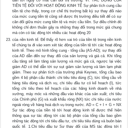
dẫn tới nguy cơ mất cân đối thị trường. VI. TÁC ĐỘNG CỦA
TIỀN TỆ ĐỐI VỚI HOẠT ĐỘNG KINH TẾ Sự phân tích cung cầu
tiền tệ cho thấy, trong cơ chế thị trường bất kỳ sự thay đổi nào
của mức cung tiền tệ cũng sẽ được thị trường điều tiết để có sự
cân đối giữa mức cung tiền tệ và mức cầu tiền. Sự điều chỉnh đó
không chỉ đơn thuần gây ra những thay đổi trong mức giá chung
mà còn có tác động tới nhiều các hoạt động 20
của nền kinh tế. Để thấy rõ hơn vai trò của tiền tệ trong nền kinh
tế chúng ta đi vào xem xét tác động của tiền tệ tới các hoạt động
kinh tế. Theo mô hình tổng cung - tổng cầu (AS-AD); sự thay đổi
của AD dẫn đến sự thay đổi của sản lượng và giá cả. Khi tổng
cầu tăng sẽ làm tăng sản lượng và mức giá cả, ngược lại việc
giảm AD có thể dẫn tới sự sụt giảm sản lượng và làm lạm phát
giảm. Theo sự phân tích của trường phái Keynes, tổng cầu bao
gồm 4 bộ phận cấu thành: chi tiêu tiêu dùng (C), tức tổng cầu về
hàng tiêu dùng và dịch vụ, chi tiêu đầu tư có kế hoạch (I), tức
tổng chi tiêu theo kế hoạch của các hãng kinh doanh về nhà
xưởng, máy móc và những đầu vào khác của sản xuất; chi tiêu
của Chính phủ (G) và xuất khẩu ròng (NX) tức chi tiêu của nước
ngoài ròng về hàng hoá dịch vụ trong nước. AD = C + I + G + NX
Sự tác động của tiền tệ tới hoạt động kinh tế được thể hiện
thông qua sự tác động tới các bộ phận của tổng cầu bao gồm
những tác động tới chi tiêu đầu tư, chi tiêu tiêu dùng và buôn bán
quốc tế. 1.Chi tiêu đầu tư Sự thay đổi của MS tác động tới I