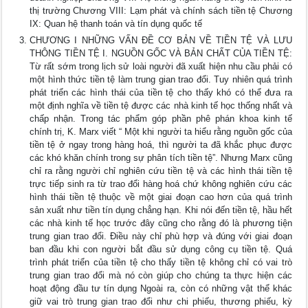
thị trường Chương VIII: Lạm phát và chính sách tiền tệ Chương
IX: Quan hệ thanh toán và tín dụng quốc tế
CHƯƠNG I NHỮNG VẤN ĐỀ CƠ BẢN VỀ TIỀN TỆ VÀ LƯU
THÔNG TIỀN TỆ I. NGUỒN GỐC VÀ BẢN CHẤT CỦA TIỀN TỆ:
Từ rất sớm trong lịch sử loài người đã xuất hiện nhu cầu phải có
một hình thức tiền tệ làm trung gian trao đổi. Tuy nhiên quá trình
phát triển các hình thái của tiền tệ cho thấy khó có thể đưa ra
một định nghĩa về tiền tệ được các nhà kinh tế học thống nhất và
chấp nhận. Trong tác phẩm góp phần phê phán khoa kinh tế
chính trị, K. Marx viết “ Một khi người ta hiểu rằng nguồn gốc của
tiền tệ ở ngay trong hàng hoá, thì người ta đã khắc phục được
các khó khăn chính trong sự phân tích tiền tệ”. Nhưng Marx cũng
chỉ ra rằng người chỉ nghiên cứu tiền tệ và các hình thái tiền tệ
trực tiếp sinh ra từ trao đổi hàng hoá chứ không nghiên cứu các
hình thái tiền tệ thuộc về một giai đoạn cao hơn của quá trình
sản xuất như tiền tín dụng chẳng hạn. Khi nói đến tiền tệ, hầu hết
các nhà kinh tế học trước đây cũng cho rằng đó là phương tiện
trung gian trao đổi. Điều này chỉ phù hợp và đúng với giai đoạn
ban đầu khi con người bắt đầu sử dụng công cụ tiền tệ. Quá
trình phát triển của tiền tệ cho thấy tiền tệ không chỉ có vai trò
trung gian trao đổi mà nó còn giúp cho chúng ta thực hiện các
hoạt động đầu tư tín dụng Ngoài ra, còn có những vật thể khác
giữ vai trò trung gian trao đổi như chi phiếu, thương phiếu, kỳ