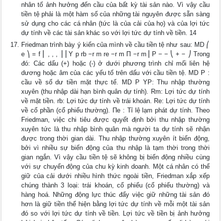
nhân tố ảnh hưởng đến cầu của bất kỳ tài sản nào. Vì vậy cầu
tiền tệ phải là một hàm số của những tài nguyên được sẵn sàng
sử dụng cho các cá nhân (tức là của cải của họ) và của lợi tức
dự tính về các tài sản khác so với lợi tức dự tính về tiền. 14
Friedman trình bày ý kiến của mình về cầu tiền tệ như sau: MD ⎛
e ⎞ = f ⎜ , , , ⎟ ⎜Y p rb −r m re −r m Π −r m⎟ Ρ − − ⎝ + − ⎠ Trong
đó: Các dấu (+) hoặc (-) ở dưới phương trình chỉ mối liên hệ
dương hoặc âm của các yếu tố trên dấu với cầu tiền tệ. MD P :
cầu về số dư tiền mặt thực tế. MD P YP: Thu nhập thường
xuyên (thu nhập dài hạn bình quân dự tính). Rm: Lợi tức dự tính
về mặt tiền. rb: Lợi tức dự tính về trái khoán. Re: Lợi tức dự tính
về cổ phần (cổ phiếu thường). Πe : Tỉ lệ lạm phát dự tính. Theo
Friedman, việc chi tiêu được quyết định bởi thu nhập thường
xuyên tức là thu nhập bình quân mà người ta dự tính sẽ nhận
được trong thời gian dài. Thu nhập thường xuyên ít biến động,
bởi vì nhiều sự biến động của thu nhập là tạm thời trong thời
gian ngắn. Vì vậy cầu tiền tệ sẽ không bị biến động nhiều cùng
với sự chuyển động của chu kỳ kinh doanh. Một cá nhân có thể
giữ của cải dưới nhiều hình thức ngoài tiền, Friedman xắp xếp
chúng thành 3 loại: trái khoán, cổ phiếu (cổ phiếu thường) và
hàng hoá. Những động lực thúc đẩy việc giữ những tài sản đó
hơn là giữ tiền thể hiện bằng lợi tức dự tính về mỗi một tài sản
đó so với lợi tức dự tính về tiền. Lợi tức về tiền bị ảnh hưởng