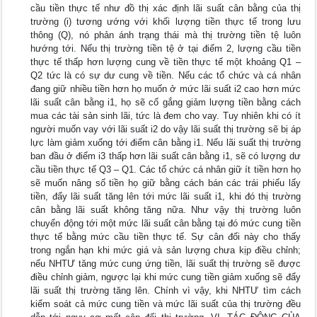
cầu tiền thực tế như đồ thị xác định lãi suất cân bằng của thị
trường (i) tương ướng với khối lượng tiền thực tế trong lưu
thông (Q), nó phản ánh trạng thái mà thị trường tiền tệ luôn
hướng tới. Nếu thị trường tiền tệ ở tại điểm 2, lượng cầu tiền
thực tế thấp hơn lượng cung về tiền thực tế một khoảng Q1 –
Q2 tức là có sự dư cung về tiền. Nếu các tổ chức và cá nhân
đang giữ nhiều tiền hơn họ muốn ở mức lãi suất i2 cao hơn mức
lãi suất cân bằng i1, họ sẽ cố gắng giảm lượng tiền bằng cách
mua các tài sản sinh lãi, tức là đem cho vay. Tuy nhiên khi có ít
người muốn vay với lãi suất i2 do vậy lãi suất thị trường sẽ bị áp
lực làm giảm xuống tới điểm cân bằng i1. Nếu lãi suất thị trường
ban đầu ở điểm i3 thấp hơn lãi suất cân bằng i1, sẽ có lượng dư
cầu tiền thực tế Q3 – Q1. Các tổ chức cá nhân giữ ít tiền hơn họ
sẽ muốn nâng số tiền họ giữ bằng cách bán các trái phiếu lấy
tiền, đẩy lãi suất tăng lên tới mức lãi suất i1, khi đó thị trường
cân bằng lãi suất không tăng nữa. Như vậy thị trường luôn
chuyển động tới một mức lãi suất cân bằng tại đó mức cung tiền
thực tế bằng mức cầu tiền thực tế. Sự cân đối này cho thấy
trong ngắn hạn khi mức giá và sản lượng chưa kịp điều chỉnh;
nếu NHTƯ tăng mức cung ứng tiền, lãi suất thị trường sẽ được
điều chỉnh giảm, ngược lại khi mức cung tiền giảm xuống sẽ đẩy
lãi suất thị trường tăng lên. Chính vì vậy, khi NHTƯ tìm cách
kiểm soát cả mức cung tiền và mức lãi suất của thị trường đều