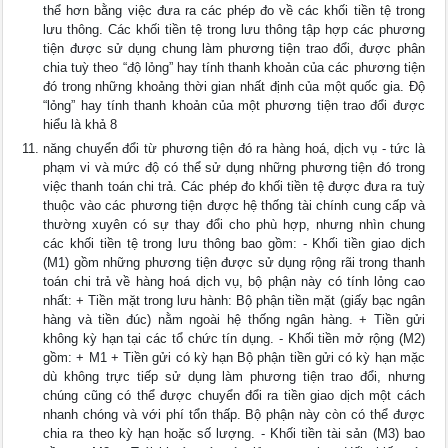
thể hơn bằng việc đưa ra các phép đo về các khối tiền tệ trong
lưu thông. Các khối tiền tệ trong lưu thông tập hợp các phương
tiện được sử dụng chung làm phương tiện trao đổi, được phân
chia tuỳ theo “độ lỏng” hay tính thanh khoản của các phương tiện
đó trong những khoảng thời gian nhất định của một quốc gia. Độ
“lỏng” hay tính thanh khoản của một phương tiện trao đổi được
hiểu là khả 8
năng chuyển đổi từ phương tiện đó ra hàng hoá, dịch vụ - tức là
phạm vi và mức độ có thể sử dụng những phương tiện đó trong
việc thanh toán chi trả. Các phép đo khối tiền tệ được đưa ra tuỳ
thuộc vào các phương tiện được hệ thống tài chính cung cấp và
thường xuyên có sự thay đổi cho phù hợp, nhưng nhìn chung
các khối tiền tệ trong lưu thông bao gồm: - Khối tiền giao dịch
(M1) gồm những phương tiện được sử dụng rộng rãi trong thanh
toán chi trả về hàng hoá dịch vụ, bộ phận này có tính lỏng cao
nhất: + Tiền mặt trong lưu hành: Bộ phận tiền mặt (giấy bạc ngân
hàng và tiền đúc) nằm ngoài hệ thống ngân hàng. + Tiền gửi
không kỳ hạn tại các tổ chức tín dụng. - Khối tiền mở rộng (M2)
gồm: + M1 + Tiền gửi có kỳ hạn Bộ phận tiền gửi có kỳ hạn mặc
dù không trực tiếp sử dụng làm phương tiện trao đổi, nhưng
chúng cũng có thể được chuyển đổi ra tiền giao dịch một cách
nhanh chóng và với phí tổn thấp. Bộ phận này còn có thể được
chia ra theo kỳ hạn hoặc số lượng. - Khối tiền tài sản (M3) bao