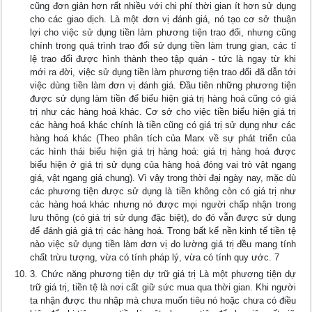
cũng đơn giản hơn rất nhiều với chi phí thời gian ít hơn sử dụng
cho các giao dịch. Là một đơn vị đánh giá, nó tạo cơ sở thuận
lợi cho việc sử dụng tiền làm phương tiện trao đổi, nhưng cũng
chính trong quá trình trao đổi sử dụng tiền làm trung gian, các tỉ
lệ trao đổi được hình thành theo tập quán - tức là ngay từ khi
mới ra đời, việc sử dụng tiền làm phương tiện trao đổi đã dẫn tới
việc dùng tiền làm đơn vị đánh giá. Đầu tiên những phương tiện
được sử dụng làm tiền để biểu hiện giá trị hàng hoá cũng có giá
trị như các hàng hoá khác. Cơ sở cho việc tiền biểu hiện giá trị
các hàng hoá khác chính là tiền cũng có giá trị sử dụng như các
hàng hoá khác (Theo phân tích của Marx về sự phát triển của
các hình thái biểu hiện giá trị hàng hoá: giá trị hàng hoá được
biểu hiện ở giá trị sử dụng của hàng hoá đóng vai trò vật ngang
giá, vật ngang giá chung). Vì vậy trong thời đại ngày nay, mặc dù
các phương tiện được sử dụng là tiền không còn có giá trị như
các hàng hoá khác nhưng nó được mọi người chấp nhận trong
lưu thông (có giá trị sử dụng đặc biệt), do đó vẫn được sử dụng
để đánh giá giá trị các hàng hoá. Trong bất kể nền kinh tế tiền tệ
nào việc sử dụng tiền làm đơn vị đo lường giá trị đều mang tính
chất trừu tượng, vừa có tính pháp lý, vừa có tính quy ước. 7
3. Chức năng phương tiện dự trữ giá trị Là một phương tiện dự
trữ giá trị, tiền tệ là nơi cất giữ sức mua qua thời gian. Khi người
ta nhận được thu nhập mà chưa muốn tiêu nó hoặc chưa có điều