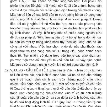
gồm: + M2 + Trái khoán có mức lỏng cao như: Hối phiếu, tín
phiếu kho bạc Bộ phận trái khoán này là tài sản chính nhưng vẫn
có thể được chuyển đổi ra tiền giao dịch tương đối nhanh chóng.
Mặc dù số liệu về các khối tiền tệ được công bố và sử dụng vào
những mục đích nhất định, nhưng việc đưa ra các phép đo lượng
tiền chỉ có ý nghĩa khi nó vừa tập hợp được các phương tiện
trao đổi trong nền kinh tế, vừa tạo cơ sở dự báo lạm phát và chu
kỳ kinh doanh. Vì vậy, hiện nay một số nước đang nghiên cứu
để đưa ra phép đo “tổng lượng tiền có tỷ trọng” trong đó mỗi loại
tài sản có một tỷ trọng khác nhau tuỳ theo độ “lỏng” của nó khi
cộng lại với nhau. Việc lựa chọn phép đo nào phụ thuộc vào
nhận thức và khả năng của NHTƯ trong điều hành chính sách
thực tế. Tuy nhiên, sử dụng trực tiếp trong các giao dịch làm
phương tiện trao đổi chủ yếu là khối tiền M1, vì vậy định nghĩa
M1 được sử dụng thường xuyên khi nói tới cung-cầu tiền tệ. 9
V. CUNG - CẦU TIỀN TỆ 1. Cầu tiền tệ Việc nghiên cứu cầu tiền
tệ luôn được các nhà kinh tế quan tâm, và nó có thể cho những
gợi ý về hoạch định chính sách của những người chịu trách
nhiệm điều hành nền kinh tế. 1.1. Một số học thuyết về cầu tiền
tệ Qua thời gian, những học thuyết về cầu tiền tệ đã cho thấy sự
tranh luận không ngừng của các nhà kinh tế về sự ảnh hưởng
của lãi suất đến cầu tiền tệ, và sau đó là sự ảnh hưởng của tiền
tệ đối với hoạt động kinh tế. 1.1.1Quy luật lưu thông tiền tệ của
Karl Marx. Khi nghiên cứu các chức năng của tiền tệ, Karl Marx