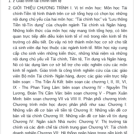
z Giáo trình tài chính tiền tệ
GIỚI THIỆU CHƯƠNG TRÌNH I. Vị trí môn học: Môn học Tài
chính-Tiền tệ hình thành trên cơ sở tổng hợp có chọn lọc những
nội dung chủ yếu của hai môn học: “Tài chính học” và “Lưu thông
Tiền tệ-Tín dụng” của chuyên ngành Tài chính và Ngân hàng.
Những kiến thức của môn học này mang tính tổng hợp, có liên
quan trực tiếp đến điều kiện kinh tế vĩ mô trong nền kinh tế thị
trường có điều tiết. Do vậy nó trở thành môn học cơ sở cho tất
cả sinh viên đại học thuộc các ngành kinh tế. Môn học này cung
cấp cho sinh viên những kiến thức, những khái niệm và những
nội dung chủ yếu về Tài chính, Tiền tệ, Tín dụng và Ngân hàng.
Nó có tác dụng làm cơ sở bổ trợ cho việc nghiên cứu các môn
kinh tế ngành. Giáo trình là công trình nghiên cứu của các giáo
viên Bộ môn Tài chính- Ngân hàng, được các giáo viên trực tiếp
biên soạn: - Ths Trần Ái Kết: biên soạn các chương I, II, III, VI,
IX - Ths Phan Tùng Lâm: biên soạn chương IV - Nguyền Thị
Lương, Đoàn Thị Cẩm Vân: biên soạn chương V - Phạm Xuân
Minh: biên soạn chương VII và VIII II. Phân phối chương trình:
Chương trình môn học được phân phối như sau: Chương I:
Những vấn đề cơ bản về tiền tệ Chương II: Những vấn đề cơ
bản về tài chính Chương III: Những vấn đề cơ bản về tín dụng
Chương IV: Ngân sách Nhà nước Chương V: Thị trường tài
chính và các định chế tài chính trung gian Chương VI: Tài chính
doanh nghiệp Chương VII: Hệ thống ngân hàng trong nền kinh tế