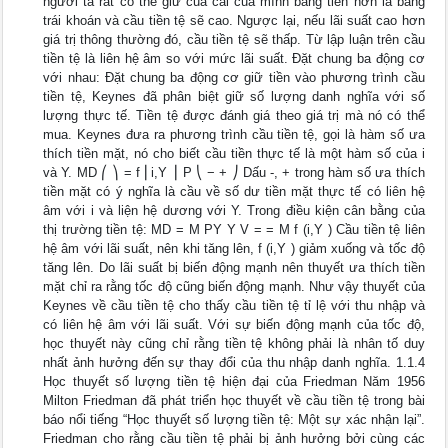
người ta rất có thể giữ của cải của mình bằng tiền hơn là bằng
trái khoán và cầu tiền tệ sẽ cao. Ngược lại, nếu lãi suất cao hơn
giá trị thông thường đó, cầu tiền tệ sẽ thấp. Từ lập luận trên cầu
tiền tệ là liên hệ âm so với mức lãi suất. Đặt chung ba động cơ
với nhau: Đặt chung ba động cơ giữ tiền vào phương trình cầu
tiền tệ, Keynes đã phân biệt giữ số lượng danh nghĩa với số
lượng thực tế. Tiền tệ được đánh giá theo giá trị mà nó có thể
mua. Keynes đưa ra phương trình cầu tiền tệ, gọi là hàm số ưa
thích tiền mặt, nó cho biết cầu tiền thực tế là một hàm số của i
và Y. MD ⎛ ⎞ = f ⎜i,Y ⎟ P ⎝ − + ⎠ Dấu -, + trong hàm số ưa thích
tiền mặt có ý nghĩa là cầu về số dư tiền mặt thực tế có liên hệ
âm với i và liện hệ dương với Y. Trong điều kiện cân bằng của
thị trường tiền tệ: MD = M PY Y V = = M f (i,Y ) Cầu tiền tệ liên
hệ âm với lãi suất, nên khi tăng lên, f (i,Y ) giảm xuống và tốc độ
tăng lên. Do lãi suất bị biến động mạnh nên thuyết ưa thích tiền
mặt chỉ ra rằng tốc độ cũng biến động mạnh. Như vậy thuyết của
Keynes về cầu tiền tệ cho thấy cầu tiền tệ tỉ lệ với thu nhập và
có liên hệ âm với lãi suất. Với sự biến động mạnh của tốc độ,
học thuyết này cũng chỉ rằng tiền tệ không phải là nhân tố duy
nhất ảnh hưởng đến sự thay đổi của thu nhập danh nghĩa. 1.1.4
Học thuyết số lượng tiền tệ hiện đại của Friedman Năm 1956
Milton Friedman đã phát triển học thuyết về cầu tiền tệ trong bài
báo nổi tiếng “Học thuyết số lượng tiền tệ: Một sự xác nhận lại”.
Friedman cho rằng cầu tiền tệ phải bị ảnh hưởng bởi cùng các