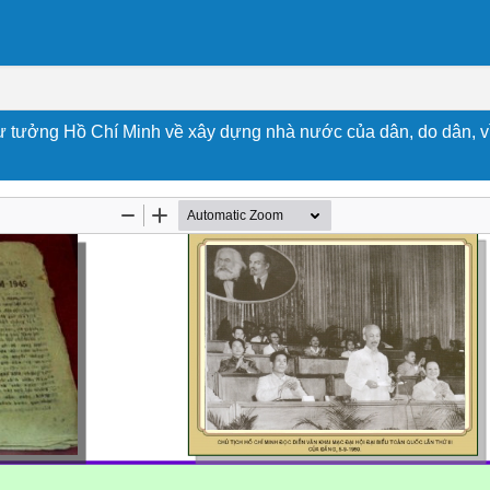
 tưởng Hồ Chí Minh về xây dựng nhà nước của dân, do dân, vì