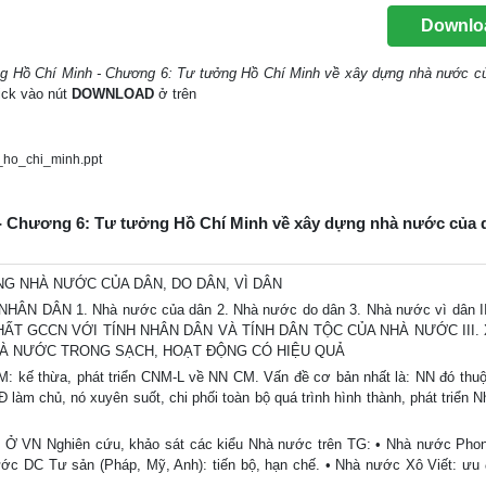
Downlo
ng Hồ Chí Minh - Chương 6: Tư tưởng Hồ Chí Minh về xây dựng nhà nước c
lick vào nút
DOWNLOAD
ở trên
ho_chi_minh.ppt
 - Chương 6: Tư tưởng Hồ Chí Minh về xây dựng nhà nước của 
G NHÀ NƯỚC CỦA DÂN, DO DÂN, VÌ DÂN
N DÂN 1. Nhà nước của dân 2. Nhà nước do dân 3. Nhà nước vì dân I
ẤT GCCN VỚI TÍNH NHÂN DÂN VÀ TÍNH DÂN TỘC CỦA NHÀ NƯỚC III.
HÀ NƯỚC TRONG SẠCH, HOẠT ĐỘNG CÓ HIỆU QUẢ
 kế thừa, phát triển CNM-L về NN CM. Vấn đề cơ bản nhất là: NN đó thuộ
àm chủ, nó xuyên suốt, chi phối toàn bộ quá trình hình thành, phát triển 
 Nghiên cứu, khảo sát các kiểu Nhà nước trên TG: • Nhà nước Phong
ước DC Tư sản (Pháp, Mỹ, Anh): tiến bộ, hạn chế. • Nhà nước Xô Viết: ưu