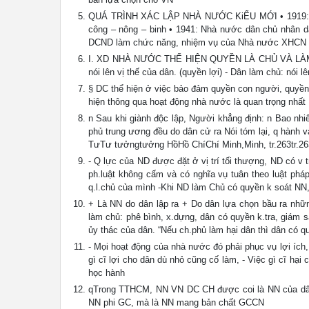
QUÁ TRÌNH XÁC LẬP NHÀ NƯỚC KiỂU MỚI • 1919: Nh
công – nông – binh • 1941: Nhà nước dân chủ nhân 
DCND làm chức năng, nhiệm vụ của Nhà nước XHCN
I. XD NHÀ NƯỚC THỂ HIỆN QUYỀN LÀ CHỦ VÀ LÀM C
nói lên vị thế của dân. (quyền lợi) - Dân làm chủ: nói 
§ DC thể hiện ở việc bảo đảm quyền con người, quyền c
hiện thông qua hoạt động nhà nước là quan trọng nhất
n Sau khi giành độc lập, Người khẳng định: n Bao nhi
phủ trung ương đều do dân cử ra Nói tóm lại, q hành và
TưTư tưởngtưởng HồHồ ChíChí Minh,Minh, tr.263tr.26
- Q lực của ND được đặt ở vị trí tối thượng, ND có v 
ph.luật không cấm và có nghĩa vụ tuân theo luật phá
q.l.chủ của mình -Khi ND làm Chủ có quyền k soát N
+ Là NN do dân lập ra + Do dân lựa chọn bầu ra nhữn
làm chủ: phê bình, x.dựng, dân có quyền k.tra, giám 
ủy thác của dân. “Nếu ch.phủ làm hại dân thì dân có q
- Mọi hoạt động của nhà nước đó phải phục vụ lợi ích
gì cĩ lợi cho dân dù nhỏ cũng cố làm, - Việc gì cĩ hại
học hành
qTrong TTHCM, NN VN DC CH được coi là NN của dân, d
NN phi GC, mà là NN mang bản chất GCCN