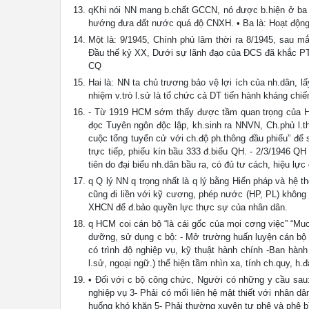
qKhi nói NN mang b.chất GCCN, nó được b.hiện ở ba n
hướng đưa đất nước quá độ CNXH. • Ba là: Hoạt động
Một là: 9/1945, Chính phủ lâm thời ra 8/1945, sau m
Đầu thế kỷ XX, Dưới sự lãnh đạo của ĐCS đã khắc PT 
CQ
Hai là: NN ta chủ trương bảo vệ lợi ích của nh.dân, l
nhiệm v.trò l.sử là tổ chức cả DT tiến hành kháng chi
- Từ 1919 HCM sớm thấy được tầm quan trọng của H
đọc Tuyên ngôn độc lập, kh.sinh ra NNVN, Ch.phủ l.t
cuộc tổng tuyển cử với ch.độ ph.thông đầu phiếu” để 
trực tiếp, phiếu kín bầu 333 đ.biểu QH. - 2/3/1946 Q
tiên do đại biểu nh.dân bầu ra, có đủ tư cách, hiệu lực
q Q lý NN q trọng nhất là q lý bằng Hiến pháp và hệ 
cũng đi liền với kỹ cương, phép nước (HP, PL) khôn
XHCN để đ.bảo quyền lực thực sự của nhân dân.
q HCM coi cán bộ “là cái gốc của mọi cơng việc” “Mu
dưỡng, sử dụng c bộ: - Mở trường huấn luyện cán bộ 
có trình độ nghiệp vụ, kỹ thuật hành chính -Ban hành 
l.sử, ngoại ngữ.) thể hiện tầm nhìn xa, tính ch.quy, 
• Đối với c bộ công chức, Người có những y cầu sau:
nghiệp vụ 3- Phải có mối liên hệ mật thiết với nhân dâ
huống khó khăn 5- Phải thường xuyên tự phê và phê bì