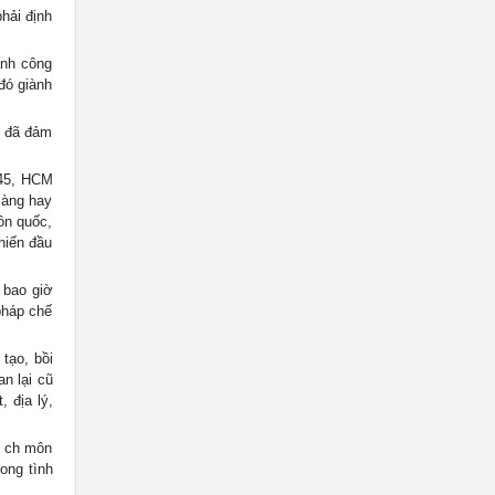
hải định
ành công
đó giành
) đã đảm
/45, HCM
càng hay
ồn quốc,
hiến đầu
 bao giờ
pháp chế
tạo, bồi
n lại cũ
 địa lý,
i ch môn
rong tình