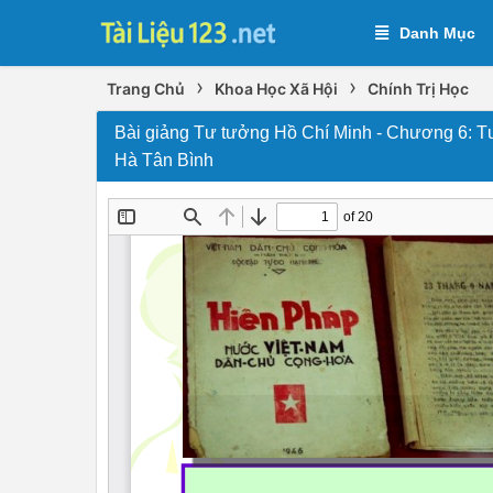
Danh Mục
›
›
Trang Chủ
Khoa Học Xã Hội
Chính Trị Học
Bài giảng Tư tưởng Hồ Chí Minh - Chương 6: Tư
Hà Tân Bình