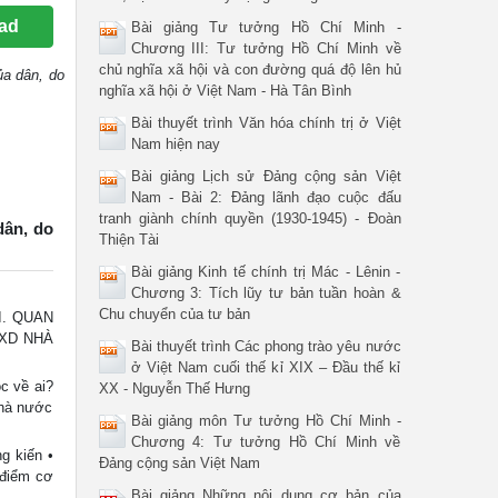
ad
Bài giảng Tư tưởng Hồ Chí Minh -
Chương III: Tư tưởng Hồ Chí Minh về
chủ nghĩa xã hội và con đường quá độ lên hủ
ủa dân, do
nghĩa xã hội ở Việt Nam - Hà Tân Bình
Bài thuyết trình Văn hóa chính trị ở Việt
Nam hiện nay
Bài giảng Lịch sử Đảng cộng sản Việt
Nam - Bài 2: Đảng lãnh đạo cuộc đấu
tranh giành chính quyền (1930-1945) - Đoàn
dân, do
Thiện Tài
Bài giảng Kinh tế chính trị Mác - Lênin -
Chương 3: Tích lũy tư bản tuần hoàn &
Chu chuyển của tư bản
I. QUAN
 XD NHÀ
Bài thuyết trình Các phong trào yêu nước
ở Việt Nam cuối thế kỉ XIX – Đầu thế kỉ
c về ai?
XX - Nguyễn Thế Hưng
Nhà nước
Bài giảng môn Tư tưởng Hồ Chí Minh -
Chương 4: Tư tưởng Hồ Chí Minh về
 kiến •
Đảng cộng sản Việt Nam
 điểm cơ
Bài giảng Những nội dung cơ bản của