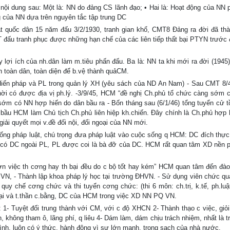
ội dung sau: Một là: NN do đảng CS lãnh đạo; • Hai là: Hoạt động của NN p
 của NN dựa trên nguyên tắc tập trung DC
ắt quốc dân 15 năm đấu 3/2/1930, tranh gian khổ, CMT8 Đảng ra đời đã th
đấu tranh phục được những hạn chế của các liên tiếp thất bại PTYN trước 
ấy lợi ích của nh.dân làm m.tiêu phấn đấu. Ba là: NN ta khi mới ra đời (1945
ến toàn dân, toàn diện để b.vệ thành quảCM.
iến pháp và PL trong quản lý XH (yêu sách của ND An Nam) - Sau CMT 8
hời có được địa vị ph.lý. -3/9/45, HCM “đề nghị Ch.phủ tổ chức càng sớm 
sớm có NN hợp hiến do dân bầu ra - Bốn tháng sau (6/1/46) tổng tuyển cử t
H bầu HCM làm Chủ tịch Ch.phủ liên hiệp kh.chiến. Đây chính là Ch.phủ hợp 
 giải quyết mọi v.đề đối nội, đối ngoại của NN mới.
thống pháp luật, chú trọng đưa pháp luật vào cuộc sống q HCM: DC đích thực
g có DC ngoài PL, PL được coi là bà đỡ của DC. HCM rất quan tâm XD nền 
ơn việc th cơng hay th bại đều do c bộ tốt hay kém” HCM quan tâm đến đào 
VN, - Thành lập khoa pháp lý học tại trường ĐHVN. - Sử dụng viên chức qua
quy chế cơng chức và thi tuyển cơng chức: (thi 6 môn: ch.trị, k.tế, ph.luật,
h.đại và t.thần c.bằng, DC của HCM trong việc XD NN PQ VN.
 1- Tuyệt đối trung thành với CM, với c độ XHCN 2- Thành thạo c việc, giỏ
n, không tham ô, lãng phí, q liêu 4- Dám làm, dám chịu trách nhiệm, nhất là t
nh, luôn có ý thức, hành động vì sự lớn mạnh, trong sạch của nhà nước.