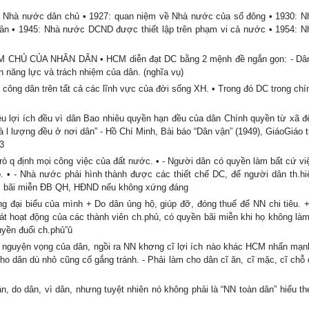
à nước dân chủ • 1927: quan niệm về Nhà nước của số đông • 1930: N
dân • 1945: Nhà nước DCND được thiết lập trên phạm vi cả nước • 1954: 
HỦ CỦA NHÂN DÂN • HCM diễn đạt DC bằng 2 mệnh đề ngắn gọn: - Dân 
lên năng lực và trách nhiệm của dân. (nghĩa vụ)
ông dân trên tất cả các lĩnh vực của đời sống XH. • Trong đó DC trong chính
êu lợi ích đều vì dân Bao nhiêu quyền hạn đều của dân Chính quyền từ xã đ
 l lượng đều ở nơi dân” - Hồ Chí Minh, Bài báo “Dân vận” (1949), GiáoGiáo t
3
trò q định mọi công việc của đất nước. • - Người dân có quyền làm bất cứ vi
p. • - Nhà nước phải hình thành được các thiết chế DC, để người dân th.h
N, bãi miễn ĐB QH, HĐND nếu không xứng đáng
g đại biểu của mình + Do dân ủng hộ, giúp đỡ, đóng thuế để NN chi tiêu. 
sát hoạt động của các thành viên ch.phủ, có quyền bãi miễn khi họ không làm
uyền đuổi ch.phủ”û
, nguyện vọng của dân, ngồi ra NN khơng cĩ lợi ích nào khác HCM nhấn mạnh
 cho dân dù nhỏ cũng cố gắng tránh. - Phải làm cho dân cĩ ăn, cĩ mặc, cĩ ch
o dân, vì dân, nhưng tuyệt nhiên nó không phải là “NN toàn dân” hiểu th