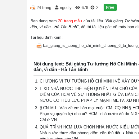
Free
24 trang
ngocly
678
2
Bạn đang xem
20 trang mẫu
của tài liệu
"Bài giảng Tư tưở
dân, vì dân - Hà Tân Bình"
, để tải tài liệu gốc về máy bạn c
Tài liệu đính kèm:
bai_giang_tu_tuong_ho_chi_minh_chuong_6_tu_tuong_
Nội dung text: Bài giảng Tư tưởng Hồ Chí Minh
dân, vì dân - Hà Tân Bình
CHƯƠNG VI TƯ TƯỞNG HỒ CHÍ MINH VỀ XÂY DỰN
I. XD NHÀ NƯỚC THỂ HiỆN QUYỀN LÀM CHỦ CỦA NHÂ
ĐIỂM CỦA HCM VỀ SỰ THỐNG NHẤT GIỮA BẢN CH
NƯỚC CÓ HIỆU LỰC PHÁP LÝ MẠNH MẼ IV. XD N
§ CN M-L: Vấn đề cơ bản mọi cuộc CM: CQ NN § HCM:
Phục vụ quyền lợi cho ai? HCM: nhà nước đó do NDLĐ l
CM ở VN.
QUÁ TRÌNH HCM LỰA CHỌN NHÀ NƯỚC KIỂU MỚI Ở VN
Nhà nước thực dân phong kiến: cần thủ tiêu • Nhà n
bản lựa chọn cho VN