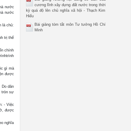
cương lĩnh xây dựng đất nước trong thời
hà nước
kỳ quá độ lên chủ nghĩa xã hội - Thạch Kim
Nhà nước
Hiếu
Bài giảng tóm tắt môn Tư tưởng Hồ Chí
là chủ:
Minh
 trị thể
ến chính
rìnhtrình
ệc gì mà
iện được
+ Do dân
 tròn sự
: - Việc
ỗ ở, được
eo nghĩa