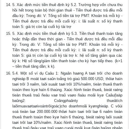
5. Xác định mức tiền thuê định kỳ 5.2. Trường hợp vốn chưa thu
hồi hết trong toàn bộ thời gian thuê - Tiền thuê được trả đều mỗi
đầu kỳ: Trong đó: V: Tổng số tiền tài trợ PMT: Khoản trả mỗi kỳ -
Tiền thuê được trả đều mỗi cuối kỳ: i: lãi suất n: số kỳ thanh
toán S: giá trị còn lại cuối kỳ tài trợ
5. Xác định mức tiền thuê định kỳ 5.3. Tiền thuê thanh toán tăng
hoặc thấp dần theo thời gian - Tiền thuê được trả đều mỗi đầu
kỳ: Trong đó: V: Tổng số tiền tài trợ PMT: Khoản trả mỗi kỳ -
Tiền thuê được trả đều mỗi cuối kỳ: i: lãi suất n: số kỳ thanh
toán S: giá trị còn lại cuối kỳ tài trợ k: hệ số tăng giảm qua các
kỳ k: Hệ số tăng/giảm tiền thanh toán cho kỳ hạn tiếp theo. (k>1
– tiền thuê tăng dần; k k).
5.4. Một số ví dụ Caâu 1: Ngaân haøng A taøi trôï cho doanh
nghieäp B moät taøi saûn toång trò giaù 500.000 USD, thôiø haïn
taøi trôï 3 naêm, laõi suaát taøi trôï 10%/naêm, tieàn thueâ thanh
toaùn theo kyø haïn 6 thaùng. Xaùc ñònh tieàn thueâ, bieát raèng
tieàn thueâ traû ñeàu vaø traû vaøo ñaàu moãi kyø Caâu(laäp
baûng2: Coângphaânty thueâtích
laõimuavaøtaøivoántrôïgoác)cho doanhmoãi kyønghieäp. C vôùi
soá tieàn laø 200.000.000 thôøi haïn taøi trôï laø 6 naêm tieàn
thueâ thanh toaùn theo kyø haïn 6 thaùng, bieát raèng laõi suaát
taøi trôï laø 10%/naêm. Xaùc ñònh tieàn thueâ, bieát raèng tieàn
thueâ traû ñeàu vaø traû vaøo cuoái moãi kyø (laäp baûng phaân