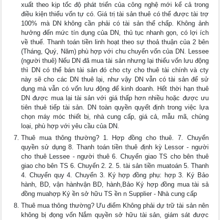
xuất theo kịp tốc độ phát triển của công nghệ mới kể cả trong
điều kiện thiếu vốn tự có. Giá trị tài sản thuê có thể được tài trợ
100% mà DN không cần phải có tài sản thế chấp. Không ảnh
hưởng đến mức tín dụng của DN, thủ tục nhanh gọn, có lợi ích
về thuế. Thanh toán tiền linh hoạt theo sự thoả thuận của 2 bên
(Tháng, Quý, Năm) phù hợp với chu chuyển vốn của DN. Lessee
(người thuê) Nếu DN đã mua tài sản nhưng lại thiếu vốn lưu động
thì DN có thể bán tài sản đó cho cty cho thuê tài chính và cty
này sẽ cho các DN thuê lại, như vậy DN vẫn có tài sản để sử
dụng mà vẫn có vốn lưu động để kinh doanh. Hết thời hạn thuê
DN được mua lại tài sản với giá thấp hơn nhiều hoặc được ưu
tiên thuê tiếp tài sản. DN toàn quyền quyết định trong việc lựa
chọn máy móc thiết bị, nhà cung cấp, giá cả, mẫu mã, chủng
loại, phù hợp với yêu cầu của DN.
Thuê mua thông thường? 1. Hợp đồng cho thuê. 7. Chuyển
quyền sử dụng 8. Thanh toán tiền thuê định kỳ Lessor - người
cho thuê Lessee - người thuê 6. Chuyển giao TS cho bên thuê
giao cho bên TS 6. Chuyển 2. 2. 5. tài sản tiền muatoán 5. Thanh
4. Chuyển quy 4. Chuyển 3. Ký hợp đồng phụ: hợp 3. Ký Bảo
hành, BD, vận hànhvận BD, hành,Bảo Ký hợp đồng mua tài sả
đồng muahợp Ký ền sở hữu TS ền n Supplier - Nhà cung cấp
Thuê mua thông thường? Ưu điểm Không phải dự trữ tài sản nên
không bị đọng vốn Nắm quyền sở hữu tài sản, giám sát được