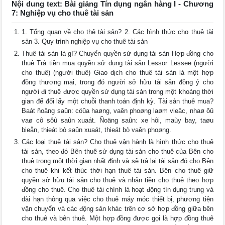
Nội dung text: Bài giảng Tín dụng ngân hàng I - Chương
7: Nghiệp vụ cho thuê tài sản
1. Tổng quan về cho thê tài sản? 2. Các hình thức cho thuê tài
sản 3. Quy trình nghiệp vụ cho thuê tài sản
Thuê tài sản là gì? Chuyển quyền sử dụng tài sản Hợp đồng cho
thuê Trả tiền mua quyền sử dụng tài sản Lessor Lessee (người
cho thuê) (người thuê) Giao dịch cho thuê tài sản là một hợp
đồng thương mại, trong đó người sở hữu tài sản đồng ý cho
người đi thuê được quyền sử dụng tài sản trong một khoảng thời
gian để đổi lấy một chuỗi thanh toán định kỳ. Tài sản thuê mua?
Baát ñoäng saûn: cöûa haøng, vaên phoøng laøm vieäc, nhaø ôû
vaø cô sôû saûn xuaát. Ñoäng saûn: xe hôi, maùy bay, taøu
bieån, thieát bò saûn xuaát, thieát bò vaên phoøng.
Các loại thuê tài sản? Cho thuê vận hành là hình thức cho thuê
tài sản, theo đó Bên thuê sử dụng tài sản cho thuê của Bên cho
thuê trong một thời gian nhất định và sẽ trả lại tài sản đó cho Bên
cho thuê khi kết thúc thời hạn thuê tài sản. Bên cho thuê giữ
quyền sở hữu tài sản cho thuê và nhận tiền cho thuê theo hợp
đồng cho thuê. Cho thuê tài chính là hoạt động tín dụng trung và
dài hạn thông qua việc cho thuê máy móc thiết bị, phương tiện
vận chuyển và các động sản khác trên cơ sở hợp đồng giữa bên
cho thuê và bên thuê. Một hợp đồng được gọi là hợp đồng thuê