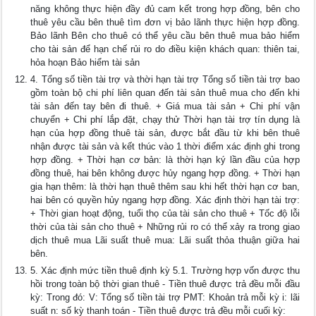
năng không thực hiện đầy đủ cam kết trong hợp đồng, bên cho
thuê yêu cầu bên thuê tìm đơn vị bảo lãnh thực hiện hợp đồng.
Bảo lãnh Bên cho thuê có thể yêu cầu bên thuê mua bảo hiểm
cho tài sản để hạn chế rủi ro do điều kiện khách quan: thiên tai,
hỏa hoạn Bảo hiểm tài sản
4. Tổng số tiền tài trợ và thời hạn tài trợ Tổng số tiền tài trợ bao
gồm toàn bộ chi phí liên quan đến tài sản thuê mua cho đến khi
tài sản đến tay bên đi thuê. + Giá mua tài sản + Chi phí vận
chuyển + Chi phí lắp đặt, chạy thử Thời hạn tài trợ tín dụng là
hạn của hợp đồng thuê tài sản, được bắt đầu từ khi bên thuê
nhận được tài sản và kết thúc vào 1 thời điểm xác định ghi trong
hợp đồng. + Thời hạn cơ bản: là thời hạn ký lần đầu của hợp
đồng thuê, hai bên không được hủy ngang hợp đồng. + Thời hạn
gia hạn thêm: là thời hạn thuê thêm sau khi hết thời hạn cơ ban,
hai bên có quyền hủy ngang hợp đồng. Xác định thời hạn tài trợ:
+ Thời gian hoạt động, tuổi thọ của tài sản cho thuê + Tốc độ lỗi
thời của tài sản cho thuê + Những rủi ro có thể xảy ra trong giao
dịch thuê mua Lãi suất thuê mua: Lãi suất thỏa thuận giữa hai
bên.
5. Xác định mức tiền thuê định kỳ 5.1. Trường hợp vốn được thu
hồi trong toàn bộ thời gian thuê - Tiền thuê được trả đều mỗi đầu
kỳ: Trong đó: V: Tổng số tiền tài trợ PMT: Khoản trả mỗi kỳ i: lãi
suất n: số kỳ thanh toán - Tiền thuê được trả đều mỗi cuối kỳ: