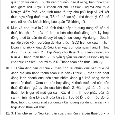
quá trình sử dụng. Chi phí vận chuyển, bảo dưỡng, bên thuê chịu
nên giảm bớt được 1 khoản chi phí. Lessor - người cho thuê
Nhược điểm Phải xác định mức tài trợ cho phù hợp vì khi kết
thúc hợp đồng thuê mua, TS có thể lạc hậu khó thanh lý. Có thể
chịu rủi ro nếu khách hàng bảo quản TS không tốt.
Mua và cho thuê lại? Là hình thức cấp tín dụng trong đó bên đi
thuê bán tài sản của mình cho bên cho thuê đồng thời ký hợp
đồng thuê tài sản đó để duy trì quyền sử dụng. Áp dụng: - Doanh
nghiệp thiếu vốn lưu động để khai thác TSCĐ hiện có của mình. -
Doanh nghiệp không đủ điều kiện vay vốn của ngân hàng 1. Hợp
đồng mua tài sản. 2. Hợp đồng cho thuê 3. Chuyển quyền sở
hữu 4. Thanh toán tiền 5. Chuyển quyền sử dụng Lessor - người
cho thuê Lessee - người thuê 6. Thanh toán tiền thuê định kỳ
1. Thẩm định bên đi thuê - Phân tích tài chính của bên thuê để
đánh giá khả năng thanh toán của bên đi thuê. - Phân tích hoạt
động kinh doanh của bên thuê nhằm đánh giá khả năng thanh
toán tiền thuê. - Xem xét các hợp đồng đi thuê trước đó của bên
thuê để đánh giá uy tín của bên thuê. 2. Đánh giá tài sản cho
thuê - Định giá về mặt giá cả - Xác định tính hợp pháp của tài
sản - Tính năng kỹ thuật của tài sản: Tốc độ lỗi thời, mức độ lỗi
thời, tuổi thọ, công suất sử dụng - Xu hướng sử dụng tài sản khi
hợp đồng thuê kết thúc
3. Hạn chế rủi ro Nếu kết luận của thẩm định là bên thuê có khả