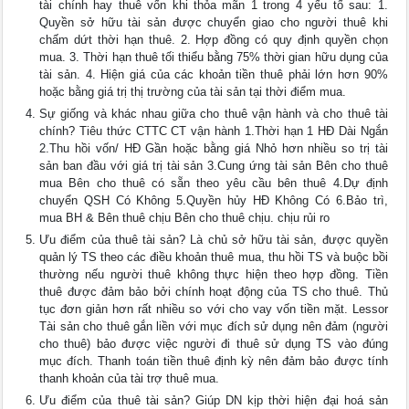
tài chính hay thuê vốn khi thỏa mãn 1 trong 4 yếu tố sau: 1.
Quyền sở hữu tài sản được chuyển giao cho người thuê khi
chấm dứt thời hạn thuê. 2. Hợp đồng có quy định quyền chọn
mua. 3. Thời hạn thuê tối thiểu bằng 75% thời gian hữu dụng của
tài sản. 4. Hiện giá của các khoản tiền thuê phải lớn hơn 90%
hoặc bằng giá trị thị trường của tài sản tại thời điểm mua.
Sự giống và khác nhau giữa cho thuê vận hành và cho thuê tài
chính? Tiêu thức CTTC CT vận hành 1.Thời hạn 1 HĐ Dài Ngắn
2.Thu hồi vốn/ HĐ Gần hoặc bằng giá Nhỏ hơn nhiều so trị tài
sản ban đầu với giá trị tài sản 3.Cung ứng tài sản Bên cho thuê
mua Bên cho thuê có sẵn theo yêu cầu bên thuê 4.Dự định
chuyển QSH Có Không 5.Quyền hủy HĐ Không Có 6.Bảo trì,
mua BH & Bên thuê chịu Bên cho thuê chịu. chịu rủi ro
Ưu điểm của thuê tài sản? Là chủ sở hữu tài sản, được quyền
quản lý TS theo các điều khoản thuê mua, thu hồi TS và buộc bồi
thường nếu người thuê không thực hiện theo hợp đồng. Tiền
thuê được đảm bảo bởi chính hoạt động của TS cho thuê. Thủ
tục đơn giản hơn rất nhiều so với cho vay vốn tiền mặt. Lessor
Tài sản cho thuê gắn liền với mục đích sử dụng nên đảm (người
cho thuê) bảo được việc người đi thuê sử dụng TS vào đúng
mục đích. Thanh toán tiền thuê định kỳ nên đảm bảo được tính
thanh khoản của tài trợ thuê mua.
Ưu điểm của thuê tài sản? Giúp DN kịp thời hiện đại hoá sản