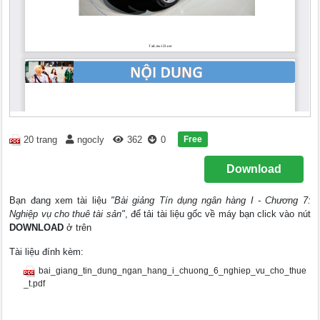
Free
20 trang
ngocly
362
0
Download
Bạn đang xem tài liệu
"Bài giảng Tín dụng ngân hàng I - Chương 7:
Nghiệp vụ cho thuê tài sản"
, để tải tài liệu gốc về máy bạn click vào nút
DOWNLOAD
ở trên
Tài liệu đính kèm:
bai_giang_tin_dung_ngan_hang_i_chuong_6_nghiep_vu_cho_thue
_t.pdf