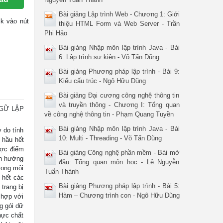
Bài giảng Lập trình Web - Chương 1: Giới
ck vào nút
thiệu HTML Form và Web Server - Trần
Phi Hảo
Bài giảng Nhập môn lập trình Java - Bài
6: Lập trình sự kiện - Võ Tấn Dũng
Bài giảng Phương pháp lập trình - Bài 9:
Kiểu cấu trúc - Ngô Hữu Dũng
Bài giảng Đại cương công nghệ thông tin
và truyền thông - Chương I: Tổng quan
NGỮ LẬP
về công nghệ thông tin - Phạm Quang Tuyền
Bài giảng Nhập môn lập trình Java - Bài
 do tính
10: Multi - Threading - Võ Tấn Dũng
 hầu hết
ược điểm
Bài giảng Công nghệ phần mềm - Bài mở
nh hướng
đầu: Tổng quan môn học - Lê Nguyễn
rong môi
Tuấn Thành
 hết các
Bài giảng Phương pháp lập trình - Bài 5:
trang bị
Hàm – Chương trình con - Ngô Hữu Dũng
 hợp với
g gói dữ
hực chất