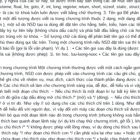
p, ý nghĩa của các từ này, sẽ được trình bày dần trong các đề mục liên qua
rne, float, for, goto, if, int, long, register, return, short, sizeof, static, struct
+ là các từ khoá luôn luôn được viết bằng chữ thường. 3. Tên gọi Để phân 
t một đối tượng được viết ra trong chương trình thuộc 2 dạng, một dạng đ
 ), một số do NSD tạo ra dùng để đặt tên cho hằng, biến, kiểu, hàm các tê
dãy ký tự liên tiếp (không chứa dấu cách) và phải bắt đầu bằng chữ cái h
ợc trùng với từ khóa. − Số lượng chữ cái dùng để phân biệt tên gọi có thể 
hủ theo đúng qui tắc trên. Trong một chương trình nếu NSD đặt tên sai thì t
báo lỗi (gọi là lỗi văn phạm). Ví dụ 1 : • Các tên gọi sau đây là đúng (được 
y là sai (không được phép): 1i, tin hoc, luu-luong-nuoc • Các tên gọi sau đâ
 trong chương trình Một chương trình thường được viết một cách ngắn gọn
hương trình, NSD còn được phép viết vào chương trình các câu ghi chú, gi
thể ghi chú về nhiệm vụ, mục đích, cách thức của thành phần đang được c
 Các chú thích sẽ làm cho chương trình sáng sủa, dễ đọc, dễ hiểu và vì vậ
 biết một đoạn chú thích: − Nếu chú thích là một đoạn kí tự bất kỳ liên t
hích đó giữa cặp dấu đóng mở chú thích /* (mở) và */ (đóng). − Nếu chú thích
 // ở vị trí đó. Như vậy // sử dụng cho các chú thích chỉ trên 1 dòng. Như đ
ình dễ hiểu đối với người đọc, vì vậy đối với máy các đoạn chú thích sẽ được
thời bỏ qua một đoạn lệnh nào đó trong chương trình (nhưng không xoá hẳn
ú thích bao quanh đoạn lệnh này (ví dụ khi chạy thử chương trình, gỡ lỗi ), k
ấu chú thích /* */ không được phép viết lồng nhau, ví dụ dòng chú thích sau 
thích này */ như đoạn chú thích con */ cần phải sửa lại như sau: • hoặc chỉ
h chứa đoạn chú thích này như đoạn chú thích con */ • hoặc chia thành các 