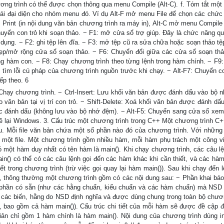
ơng trình có thể được chọn thông qua menu Compile (Alt-C). f. Tóm tắt một
ái đại diện cho nhóm menu đó. Ví dụ Alt-F mở menu File để chọn các chức
a), Print (in nội dung văn bản chương trình ra máy in), Alt-C mở menu Compil
uyển con trỏ khi soạn thảo. − F1: mở cửa sổ trợ giúp. Đây là chức năng qu
 dụng. − F2: ghi tệp lên đĩa. − F3: mở tệp cũ ra sửa chữa hoặc soạn thảo tệ
 hẹp/mở rộng cửa sổ soạn thảo. − F6: Chuyển đổi giữa các cửa sổ soạn thả
ng hàm con. − F8: Chạy chương trình theo từng lệnh trong hàm chính. − F9:
tìm lỗi cú pháp của chương trình nguồn trước khi chạy. − Alt-F7: Chuyển co
iếp theo. 6
hạy chương trình. − Ctrl-Insert: Lưu khối văn bản được đánh dấu vào bộ 
 văn bản tại vị trí con trỏ. − Shift-Delete: Xoá khối văn bản được đánh dấu
c đánh dấu (không lưu vào bộ nhớ đệm). − Alt-F5: Chuyển sang cửa sổ xem
ề lại Windows. 3. Cấu trúc một chương trình trong C++ Một chương trình C+
au. Mỗi file văn bản chứa một số phần nào đó của chương trình. Với nhữn
n một file. Một chương trình gồm nhiều hàm, mỗi hàm phụ trách một công v
 một hàm duy nhất có tên hàm là main(). Khi chạy chương trình, các câu lệ
n() có thể có các câu lệnh gọi đến các hàm khác khi cần thiết, và các hàm
t trong chương trình (trừ việc gọi quay lại hàm main()). Sau khi chạy đến l
ể, thông thường một chương trình gồm có các nội dung sau: − Phần khai báo
 phần có sẵn (như các hằng chuẩn, kiểu chuẩn và các hàm chuẩn) mà NSD
, các biến, hằng do NSD định nghĩa và được dùng chung trong toàn bộ chươn
 bao gồm cả hàm main()). Cấu trúc chi tiết của mỗi hàm sẽ được đề cập đ
ản chỉ gồm 1 hàm chính là hàm main(). Nội dung của chương trình dùng i