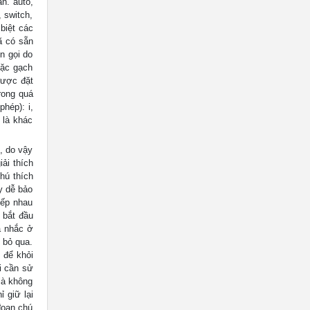
n. auto,
, switch,
biệt các
ã có sẵn
n gọi do
oặc gạch
được đặt
rong quá
phép): i,
y là khác
, do vậy
ải thích
hú thích
y dễ bảo
iếp nhau
 bắt đầu
ã nhắc ở
 bỏ qua.
 để khỏi
hi cần sử
là không
 giữ lại
đoạn chú