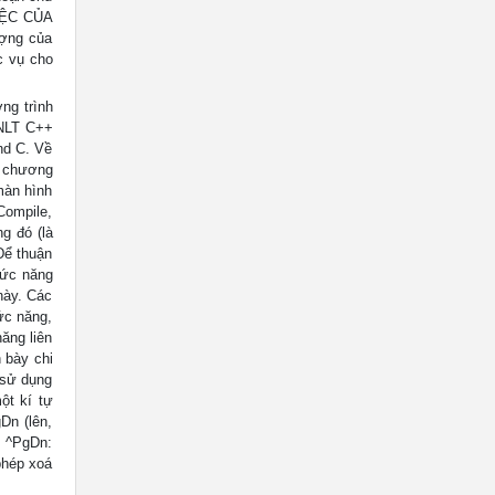
VIỆC CỦA
ượng của
c vụ cho
ng trình
NNLT C++
nd C. Về
y chương
màn hình
Compile,
g đó (là
Để thuận
hức năng
này. Các
ức năng,
ăng liên
 bày chi
 sử dụng
ột kí tự
Dn (lên,
, ^PgDn:
phép xoá