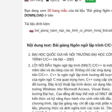
Bạn đang xem
20 trang mẫu
của tài liệu
"Bài giảng Ngôn 
DOWNLOAD
ở trên
Tài liệu đính kèm:
bai_giang_ngon_ngu_lap_trinh_cc_pham_hong_thai.pd
Nội dung text: Bài giảng Ngôn ngữ lập trình C/
ĐẠI HỌC QUỐC GIA HÀ NỘI TRƯỜNG ĐẠI HỌC CÔNG
TRÌNH C/C++ Hà Nội – 2003
LỜI NÓI ĐẦU Ngôn ngữ lập trình (NNLT) C/C++ là một 
mềm dẻo và đa năng của nó. Không chỉ các ứng dụng đ
trên C/C++. C++ là ngôn ngữ lập trình hướng đối tượ
của ngôn ngữ C mà quan trọng hơn, C++ cung cấp cho 
đối tượng. Đây là kỹ thuật lập trình được sử dụng hầu
truờng Windows như Microsoft Access, Visual Basic,
trường Đại học, Cao đẳng để thay thế một số NNLT đã
kiến thức và kỹ năng thực hành cho sinh viên bắt đầ
chương trình, tập bài giảng này chỉ đề cập một phần n
liệu, phương thức và định nghĩa mới các toán tử. Tên 