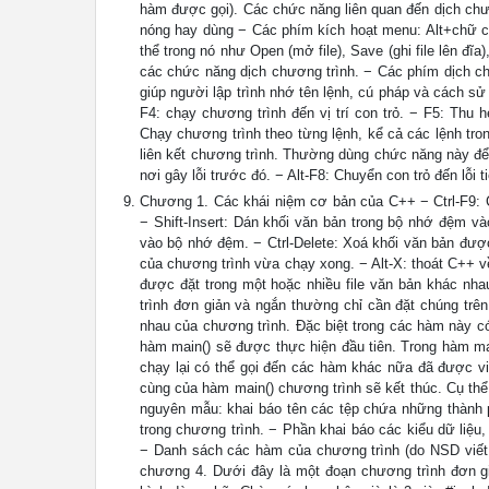
hàm được gọi). Các chức năng liên quan đến dịch chư
nóng hay dùng − Các phím kích hoạt menu: Alt+chữ c
thể trong nó như Open (mở file), Save (ghi file lên đĩ
các chức năng dịch chương trình. − Các phím dịch ch
giúp người lập trình nhớ tên lệnh, cú pháp và cách sử
F4: chạy chương trình đến vị trí con trỏ. − F5: Thu
Chạy chương trình theo từng lệnh, kể cả các lệnh tro
liên kết chương trình. Thường dùng chức năng này để 
nơi gây lỗi trước đó. − Alt-F8: Chuyển con trỏ đến lỗi t
Chương 1. Các khái niệm cơ bản của C++ − Ctrl-F9: C
− Shift-Insert: Dán khối văn bản trong bộ nhớ đệm vào
vào bộ nhớ đệm. − Ctrl-Delete: Xoá khối văn bản đượ
của chương trình vừa chạy xong. − Alt-X: thoát C++ v
được đặt trong một hoặc nhiều file văn bản khác nh
trình đơn giản và ngắn thường chỉ cần đặt chúng trê
nhau của chương trình. Đặc biệt trong các hàm này có
hàm main() sẽ được thực hiện đầu tiên. Trong hàm mai
chạy lại có thể gọi đến các hàm khác nữa đã được viế
cùng của hàm main() chương trình sẽ kết thúc. Cụ th
nguyên mẫu: khai báo tên các tệp chứa những thành
trong chương trình. − Phần khai báo các kiểu dữ liệu
− Danh sách các hàm của chương trình (do NSD viết,
chương 4. Dưới đây là một đoạn chương trình đơn gi