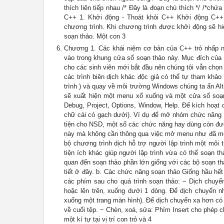
thích liên tiếp nhau /* Đây là đoạn chú thích */ /*
C++ 1. Khởi động - Thoát khỏi C++ Khởi động C++
chương trình. Khi chương trình được khởi động sẽ h
soạn thảo. Một con 3
Chương 1. Các khái niệm cơ bản của C++ trỏ nhấp nh
vào trong khung cửa sổ soạn thảo này. Mục đích của g
cho các sinh viên mới bắt đầu nên chúng tôi vẫn chọn 
các trình biên dịch khác độc giả có thể tự tham khảo
trình ) và quay về môi trường Windows chúng ta ấn Al
sẽ xuất hiện một menu xổ xuống và một cửa sổ soạn
Debug, Project, Options, Window, Help. Để kích hoạt
chữ cái có gạch dưới). Ví dụ để mở nhóm chức năng F
tiện cho NSD, một số các chức năng hay dùng còn đư
này mà không cần thông qua việc mở menu như đã mô t
bộ chương trình dịch hỗ trợ người lập trình một môi
tiện ích khác giúp người lập trình vừa có thể soạn 
quan đến soạn thảo phần lớn giống với các bộ soạn th
tiết ở đây. b. Các chức năng soạn thảo Giống hầu hế
các phím sau cho quá trình soạn thảo: − Dịch chuyển
hoặc lên trên, xuống dưới 1 dòng. Để dịch chuyển 
xuống một trang màn hình). Để dịch chuyển xa hơn có 
về cuối tệp. − Chèn, xoá, sửa: Phím Insert cho phép
một kí tự tại vị trí con trỏ và 4