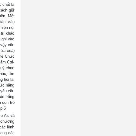
 chất là
 cách giữ
 nền. Một
dán, đầu
hiện nội
trí khác
 ghi vào
 vậy cần
vừa xoá)
thế Chức
ấm Ctrl-
tuỳ chọn
hác, tìm
g hỏi lại
hức năng
 yêu cầu
ảo trắng
 con trỏ
ập 5
ve As và
ộ chương
các lệnh
rong các