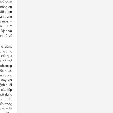
 số phím
 năng cụ
e để chọn
an trọng
p mới. −
o. − F7:
 Dịch và
n trỏ về
nhớ đệm.
, lưu nó
 kết quả
+ có thể
g chương
iệc khác
nh trong
 này khi
ệnh cuối
 các tệp
 sẽ dùng
g trình.
ến trong
n ra màn