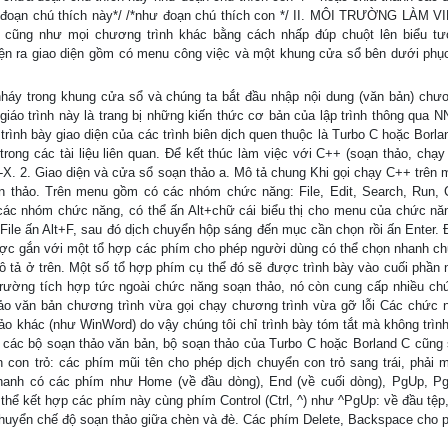
chứa đoạn chú thích này*/ /*như đoạn chú thích con */ II. MÔI TRƯỜNG LÀM 
 cũng như mọi chương trình khác bằng cách nhấp đúp chuột lên biểu t
iện ra giao diện gồm có menu công việc và một khung cửa sổ bên dưới phụ
áy trong khung cửa sổ và chúng ta bắt đầu nhập nội dung (văn bản) chươ
iáo trình này là trang bị những kiến thức cơ bản của lập trình thông qua 
trình bày giao diện của các trình biên dịch quen thuộc là Turbo C hoặc Borla
 trong các tài liệu liên quan. Để kết thúc làm việc với C++ (soạn thảo, chạ
t-X. 2. Giao diện và cửa sổ soạn thảo a. Mô tả chung Khi gọi chạy C++ trên 
 thảo. Trên menu gồm có các nhóm chức năng: File, Edit, Search, Run, 
 các nhóm chức năng, có thể ấn Alt+chữ cái biểu thị cho menu của chức năn
ile ấn Alt+F, sau đó dịch chuyển hộp sáng đến mục cần chọn rồi ấn Enter. 
ợc gắn với một tổ hợp các phím cho phép người dùng có thể chọn nhanh c
ả ở trên. Một số tổ hợp phím cụ thể đó sẽ được trình bày vào cuối phần 
 trường tích hợp tức ngoài chức năng soạn thảo, nó còn cung cấp nhiều ch
thảo văn bản chương trình vừa gọi chạy chương trình vừa gỡ lỗi Các chức n
ảo khác (như WinWord) do vậy chúng tôi chỉ trình bày tóm tắt mà không trình
t các bộ soạn thảo văn bản, bộ soạn thảo của Turbo C hoặc Borland C cũng
 con trỏ: các phím mũi tên cho phép dịch chuyển con trỏ sang trái, phải m
nhanh có các phím như Home (về đầu dòng), End (về cuối dòng), PgUp, Pg
thể kết hợp các phím này cùng phím Control (Ctrl, ^) như ^PgUp: về đầu tệp
 chuyển chế độ soạn thảo giữa chèn và đè. Các phím Delete, Backspace cho 