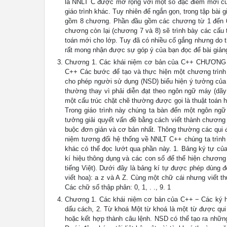
là NNLT C được mở rộng với một số đặc điểm mới của 
giáo trình khác. Tuy nhiên để ngắn gọn, trong tập bài
gồm 8 chương. Phần đầu gồm các chương từ 1 đến 6 c
chương còn lại (chương 7 và 8) sẽ trình bày các cấu 
toán mới cho lớp. Tuy đã có nhiều cố gắng nhưng do th
rất mong nhận được sự góp ý của bạn đọc để bài giảng
Chương 1. Các khái niệm cơ bản của C++ CHƯƠNG 
C++ Các bước để tạo và thực hiện một chương trình
cho phép người sử dụng (NSD) biểu hiện ý tưởng của 
thường thay vì phải diễn đạt theo ngôn ngữ máy (dãy
một cấu trúc chặt chẽ thường được gọi là thuật toán 
Trong giáo trình này chúng ta bàn đến một ngôn ngữ 
tưởng giải quyết vấn đề bằng cách viết thành chương 
buộc đơn giản và cơ bản nhất. Thông thường các qui đ
niệm tương đối hệ thống về NNLT C++ chúng ta trìn
khác có thể đọc lướt qua phần này. 1. Bảng ký tự của
kí hiệu thông dụng và các con số để thể hiện chương
tiếng Việt). Dưới đây là bảng kí tự được phép dùng 
viết hoa): a z và A Z. Cùng một chữ cái nhưng viết th
Các chữ số thập phân: 0, 1, . ., 9. 1
Chương 1. Các khái niệm cơ bản của C++ − Các ký hiệu to
dấu cách, 2. Từ khoá Một từ khoá là một từ được qui 
hoặc kết hợp thành câu lệnh. NSD có thể tạo ra nhữn