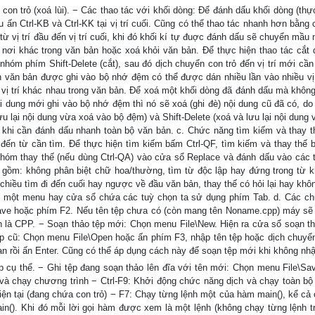
on trỏ (xoá lùi). − Các thao tác với khối dòng: Để đánh dấu khối dòng (thực
đầu ấn Ctrl-KB và Ctrl-KK tại vị trí cuối. Cũng có thể thao tác nhanh hơn bằng
ừ vị trí đầu đến vị trí cuối, khi đó khối kí tự đuợc đánh dấu sẽ chuyển mầu
nơi khác trong văn bản hoặc xoá khỏi văn bản. Để thực hiện thao tác cắt 
hóm phím Shift-Delete (cắt), sau đó dịch chuyển con trỏ đến vị trí mới cần 
n văn bản được ghi vào bộ nhớ đệm có thể được dán nhiều lần vào nhiều vị 
ác vị trí khác nhau trong văn bản. Để xoá một khối dòng đã đánh dấu mà không
i dung mới ghi vào bộ nhớ đệm thì nó sẽ xoá (ghi đè) nội dung cũ đã có, do
u lại nội dung vừa xoá vào bộ đệm) và Shift-Delete (xoá và lưu lại nội dung 
i khi cần đánh dấu nhanh toàn bộ văn bản. c. Chức năng tìm kiếm và thay 
đến từ cần tìm. Để thực hiện tìm kiếm bấm Ctrl-QF, tìm kiếm và thay thế b
hóm thay thế (nếu dùng Ctrl-QA) vào cửa sổ Replace và đánh dấu vào các 
 gồm: không phân biệt chữ hoa/thường, tìm từ độc lập hay đứng trong từ k
hiều tìm đi đến cuối hay ngược về đầu văn bản, thay thế có hỏi lại hay khôn
ng một menu hay cửa sổ chứa các tuỳ chọn ta sử dụng phím Tab. d. Các c
\Save hoặc phím F2. Nếu tên tệp chưa có (còn mang tên Noname.cpp) máy sẽ
 là CPP. − Soạn thảo tệp mới: Chọn menu File\New. Hiện ra cửa sổ soạn th
tệp cũ: Chọn menu File\Open hoặc ấn phím F3, nhập tên tệp hoặc dịch chuyển
ạn rồi ấn Enter. Cũng có thể áp dụng cách này để soạn tệp mới khi không nh
cụ thể. − Ghi tệp đang soạn thảo lên đĩa với tên mới: Chọn menu File\Sa
h và chạy chương trình − Ctrl-F9: Khởi động chức năng dịch và chạy toàn b
iện tại (đang chứa con trỏ) − F7: Chạy từng lệnh một của hàm main(), kể cả 
n(). Khi đó mỗi lời gọi hàm được xem là một lệnh (không chạy từng lệnh t