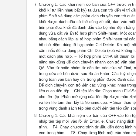
Chương 1. Các khái niệm cơ bản của C++ trước vị trí c
khối kí tự liền nhau bất kỳ) ta đưa con trỏ đến vị trí 
phím Shift và dùng các phím dịch chuyển con trỏ quét t
khối được đánh dấu có thể dùng để cắt, dán vào một 
tiên phải đưa khối đã đánh dấu vào bộ nhớ đệm bằng n
dung vừa cắt và ấn tổ hợp phím Shift-Insert. Một đoạ
nhau bằng cách lặp lại tổ hợp phím Shift-Insert tại c
bộ nhớ đệm, dùng tổ hợp phím Ctrl-Delete. Khi một nộ
cân nhắc để sử dụng phím Ctrl-Delete (xoá và không lư
một cách phù hợp. − Tổ hợp phím Ctrl-A rất thuận lợ
năng này dùng để dịch chuyển nhanh con trỏ văn bản 
QA. Vào từ hoặc nhóm từ cần tìm vào cửa sổ Find, n
trong cửa sổ bên dưới sau đó ấn Enter. Các tuỳ chọn
trong toàn văn bản hay chỉ trong phần được đánh dấu, c
Để dịch chuyển con trỏ đến các vùng khác nhau tro
liên quan đến tệp − Ghi tệp lên đĩa: Chọn menu File
cho tên tệp. Phần mở rộng của tên tệp được mặc định
và tên file tạm thời lấy là Noname.cpp. − Soạn thảo 
trong vùng danh sách tệp bên dưới đến tên tệp cần so
Chương 1. Các khái niệm cơ bản của C++ vào tên tệp 
nhập tên tệp mới vào rồi ấn Enter. e. Chức năng dịc
trình. − F4: Chạy chương trình từ đầu đến dòng lệnh h
con trong hàm. − F8: Chạy từng lệnh một của hàm mai