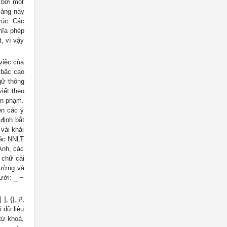
 bởi một
iảng này
rúc. Các
hĩa phép
, vì vậy
iệc của
 bậc cao
gữ thông
iết theo
ăn phạm.
ện các ý
định bắt
vài khái
các NNLT
Anh, các
 chữ cái
hường và
ưới: _ −
], {}, #,
 dữ liệu
từ khoá.