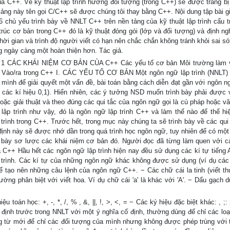
C++. Về kỹ thuật lập trình hướng đối tượng (trong C++) sẽ được trang bị
 giảng này tên gọi C/C++ sẽ được chúng tôi thay bằng C++. Nội dung tập bài g
hủ yếu trình bày về NNLT C++ trên nền tảng của kỹ thuật lập trình cấu t
trúc cơ bản trong C++ đó là kỹ thuật đóng gói (lớp và đối tượng) và định ng
ời gian và trình độ người viết có hạn nên chắc chắn không tránh khỏi sai sót
 ngày càng một hoàn thiện hơn. Tác giả.
1 CÁC KHÁI NIỆM CƠ BẢN CỦA C++ Các yếu tố cơ bản Môi trường làm v
 Vào/ra trong C++ I. CÁC YẾU TỐ CƠ BẢN Một ngôn ngữ lập trình (NNLT)
mình để giải quyết một vấn đề, bài toán bằng cách diễn đạt gần với ngôn n
 các kí hiệu 0,1). Hiển nhiên, các ý tưởng NSD muốn trình bày phải được v
hoặc giải thuật và theo đúng các qui tắc của ngôn ngữ gọi là cú pháp hoặc v
lập trình như vậy, đó là ngôn ngữ lập trình C++ và làm thế nào để thể hi
trình trong C++. Trước hết, trong mục này chúng ta sẽ trình bày về các qui 
ịnh này sẽ được nhớ dần trong quá trình học ngôn ngữ, tuy nhiên để có một 
h bày sơ lược các khái niệm cơ bản đó. Người đọc đã từng làm quen với 
 C++ Hầu hết các ngôn ngữ lập trình hiện nay đều sử dụng các kí tự tiếng 
 trình. Các kí tự của những ngôn ngữ khác không được sử dụng (ví dụ các
để tạo nên những câu lệnh của ngôn ngữ C++. − Các chữ cái la tinh (viết t
ường phân biệt với viết hoa. Ví dụ chữ cái 'a' là khác với 'A'. − Dấu gạch d
án học: +, -, *, /, % , &, ||, !, >, <, = − Các ký hiệu đặc biệt khác: , ;: [ 
định trước trong NNLT với một ý nghĩa cố định, thường dùng để chỉ các loại
g từ mới để chỉ các đối tượng của mình nhưng không được phép trùng với 