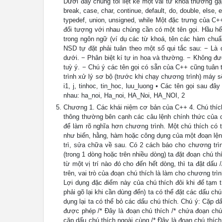
Dưới đây chúng tôi liệt kê một vài từ khoá thường gặ
break, case, char, continue, default, do, double, else, exte
typedef, union, unsigned, while Một đặc trưng của C+
đối tượng với nhau chúng cần có một tên gọi. Hầu hế
trong ngôn ngữ (ví dụ các từ khoá, tên các hàm chuẩn
NSD tự đặt phải tuân theo một số qui tắc sau: − Là 
dưới. − Phân biệt kí tự in hoa và thường. − Không đư
tuỳ ý. − Chú ý các tên gọi có sẵn của C++ cũng tuân t
trình xử lý sơ bộ (trước khi chạy chương trình) máy sẽ 
i1, j, tinhoc, tin_hoc, luu_luong • Các tên gọi sau đâ
nhau: ha_noi, Ha_noi, HA_Noi, HA_NOI, 2
Chương 1. Các khái niệm cơ bản của C++ 4. Chú thích
thông thường bên cạnh các câu lệnh chính thức của c
để làm rõ nghĩa hơn chương trình. Một chú thích có 
như biến, hằng, hàm hoặc công dụng của một đoạn lệnh
trì, sửa chữa về sau. Có 2 cách báo cho chương trình
(trong 1 dòng hoặc trên nhiều dòng) ta đặt đoạn chú t
từ một vị trí nào đó cho đến hết dòng, thì ta đặt dấu
trên, vai trò của đoạn chú thích là làm cho chương tr
Lợi dụng đặc điểm này của chú thích đôi khi để tạm 
phải gõ lại khi cần dùng đến) ta có thể đặt các dấu ch
dụng lại ta có thể bỏ các dấu chú thích. Chú ý: Cặp d
được phép /* Đây là đoạn chú thích /* chứa đoạn chú 
cặp dấu chú thích ngoài cùng /* Đây là đoạn chú thíc