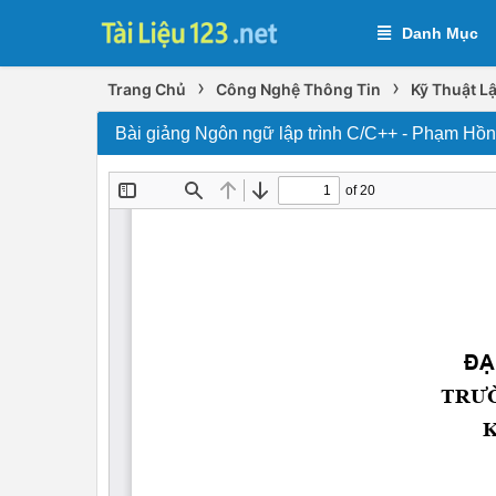
Danh Mục
›
›
Trang Chủ
Công Nghệ Thông Tin
Kỹ Thuật Lậ
Bài giảng Ngôn ngữ lập trình C/C++ - Phạm Hồn