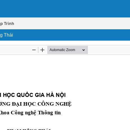
p Trình
g Thái