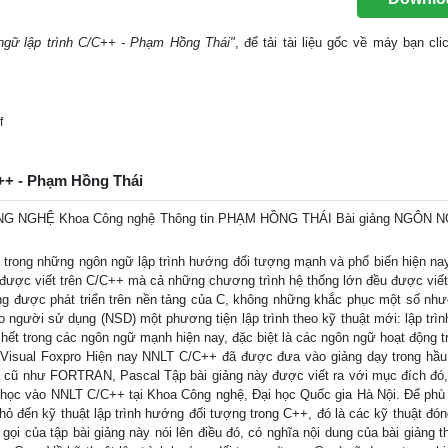
ngữ lập trình C/C++ - Phạm Hồng Thái"
, để tải tài liệu gốc về máy bạn cli
f
C++ - Phạm Hồng Thái
 NGHỆ Khoa Công nghệ Thông tin PHẠM HỒNG THÁI Bài giảng NGÔN 
trong những ngôn ngữ lập trình hướng đối tượng mạnh và phổ biến hiện nay
ược viết trên C/C++ mà cả những chương trình hệ thống lớn đều được viết
ng được phát triển trên nền tảng của C, không những khắc phục một số nh
người sử dụng (NSD) một phương tiện lập trình theo kỹ thuật mới: lập trì
 hết trong các ngôn ngữ mạnh hiện nay, đặc biệt là các ngôn ngữ hoạt động t
 Visual Foxpro Hiện nay NNLT C/C++ đã được đưa vào giảng dạy trong hầu
 cũ như FORTRAN, Pascal Tập bài giảng này được viết ra với mục đích đó, 
u học vào NNLT C/C++ tại Khoa Công nghệ, Đại học Quốc gia Hà Nội. Để phù
hỏ đến kỹ thuật lập trình hướng đối tượng trong C++, đó là các kỹ thuật đón
gọi của tập bài giảng này nói lên điều đó, có nghĩa nội dung của bài giảng t