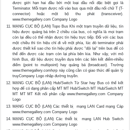
được giới hạn hai đầu bởi một loại dầu nối đặc biệt gọi là
Terminator. Mỗi trạm được nối vào bus qua một đầu nối chữ T (T-
connector) hoặc một bộ thu phát (transceiver).
www.themegallery.com Company Logo
MẠNG CỤC BỘ (LAN) Topo Bus Khi một trạm truyền dữ liệu, tín
hiệu được quảng bá trên 2 chiều của bus, có nghĩa là mọi trạm
còn lại đều có thể nhận được tín hiệu trực tiếp. Đối với các bus
một chiều thì tín hiệu chỉ đi về một phía, lúc đó terminator phải
được thiết kế sao cho tín hiệu phải được "dội lại" trên bus để có
thể đến được các trạm còn lại phía bên kia. Như vậy, với mô
hình Bus, dữ liệu được truyền dựa trên các liên kết điểm-nhiều
điểm (point to multipoint) hay quảng bá (broadcast). Trường
www.themegallery.comhợp này cũng cần có giao thức để quản lý
truyCompany Logo nhập đường truyền.
MẠNG CỤC BỘ (LAN) Hub/Switch Từ Star hay Bus có thể kết
hợp để có dạng phân cấp MT MT Hub/Switch MT Hub/Switch MT
MT MT MT Kết nối phân cấp www.themegallery.com Company
Logo
MẠNG CỤC BỘ (LAN) Các thiế́t bi ̣̣ mạng LAN Card mạng Cáp
www.themegallery.com Company Logo
MẠNG CỤC BỘ (LAN) Các thiế́t bi ̣̣ mạng LAN Hub Switch
www.themegallery.com Company Logo