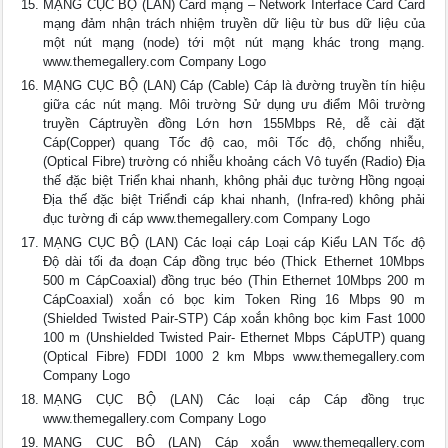
MẠNG CỤC BỘ (LAN) Card mạ̣ng – Network Interface Card Card
mạng đảm nhận trách nhiệm truyền dữ liệu từ bus dữ liệu của
một nút mạng (node) tới một nút mạng khác trong mạng.
www.themegallery.com Company Logo
MẠNG CỤC BỘ (LAN) Cá́p (Cable) Cáp là đường truyền tín hiệu
giữa các nút mạng. Môi trường Sử dụng ưu điểm Môi trường
truyền Cáptruyền đồng Lớn hơn 155Mbps Rẻ, dễ cài đặt
Cáp(Copper) quang Tốc độ cao, môi Tốc độ, chống nhiễu,
(Optical Fibre) trường có nhiễu khoảng cách Vô tuyến (Radio) Địa
thế đặc biệt Triển khai nhanh, không phải đục tường Hồng ngoại
Địa thế đặc biệt Triểnđi cáp khai nhanh, (Infra-red) không phải
đục tường đi cáp www.themegallery.com Company Logo
MẠNG CỤC BỘ (LAN) Cá́c loại cá́p Loại cáp Kiểu LAN Tốc độ
Độ dài tối đa đoạn Cáp đồng trục béo (Thick Ethernet 10Mbps
500 m CápCoaxial) đồng trục béo (Thin Ethernet 10Mbps 200 m
CápCoaxial) xoắn có bọc kim Token Ring 16 Mbps 90 m
(Shielded Twisted Pair-STP) Cáp xoắn không bọc kim Fast 1000
100 m (Unshielded Twisted Pair- Ethernet Mbps CápUTP) quang
(Optical Fibre) FDDI 1000 2 km Mbps www.themegallery.com
Company Logo
MẠNG CỤC BỘ (LAN) Cá́c loại cá́p Cáp đồng trục
www.themegallery.com Company Logo
MẠNG CỤC BỘ (LAN) Cáp xoắn www.themegallery.com