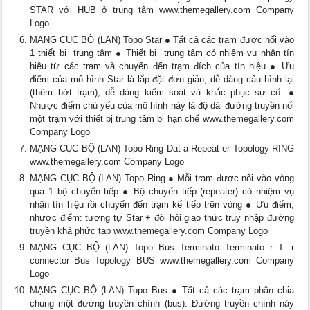
STAR với HUB ở trung tâm www.themegallery.com Company
Logo
MẠNG CỤC BỘ (LAN) Topo Star ● Tất cả các trạm được nối vào
1 thiết bi ̣ trung tâm ● Thiết bi ̣ trung tâm có nhiệm vụ nhận tín
hiệu từ các trạm và chuyển đến trạm đích của tín hiệu ● Ưu
điểm của mô hình Star là lắp đặt đơn giản, dễ dàng cấu hình lại
(thêm bớt trạm), dễ dàng kiểm soát và khắc phục sự cố. ●
Nhược điểm chủ yếu của mô hình này là độ dài đường truyền nối
một trạm với thiết bị trung tâm bị hạn chế www.themegallery.com
Company Logo
MẠNG CỤC BỘ (LAN) Topo Ring Dat a Repeat er Topology RING
www.themegallery.com Company Logo
MẠNG CỤC BỘ (LAN) Topo Ring ● Mỗi trạm được nối vào vòng
qua 1 bộ chuyển tiếp ● Bộ chuyển tiếp (repeater) có nhiệm vụ
nhận tín hiệu rồi chuyển đến trạm kế tiếp trên vòng ● Ưu điểm,
nhược điểm: tương tự Star + đòi hỏi giao thức truy nhập đường
truyền khá phức tạp www.themegallery.com Company Logo
MẠNG CỤC BỘ (LAN) Topo Bus Terminato Terminato r T- r
connector Bus Topology BUS www.themegallery.com Company
Logo
MẠNG CỤC BỘ (LAN) Topo Bus ● Tất cả các trạm phân chia
chung một đường truyền chính (bus). Đường truyền chính này