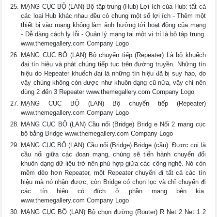
MẠNG CỤC BỘ (LAN) Bộ tập trung (Hub) Lợi ích của Hub: tất cả
các loại Hub khác nhau đều có chung một số lợi ích - Thêm một
thiết bị vào mạng không làm ảnh hưởng tới hoạt động của mạng
- Dễ dàng cách ly lỗi - Quản lý mạng tại một vị trí là bộ tập trung.
www.themegallery.com Company Logo
MẠNG CỤC BỘ (LAN) Bộ chuyển tiếp (Repeater) Là bộ khuếch
đại tín hiệu và phát chúng tiếp tục trên đường truyền. Những tín
hiệu do Repeater khuếch đại là những tín hiệu đã bị suy hao, do
vậy chúng không còn được như khuôn dạng cũ nữa, vậy chỉ nên
dùng 2 đến 3 Repeater www.themegallery.com Company Logo
MẠNG CỤC BỘ (LAN) Bộ chuyển tiếp (Repeater)
www.themegallery.com Company Logo
MẠNG CỤC BỘ (LAN) Cầu nối (Bridge) Bridg e Nối 2 mạng cục
bộ bằng Bridge www.themegallery.com Company Logo
MẠNG CỤC BỘ (LAN) Cầu nối (Bridge) Bridge (cầu): Được coi là
cầu nối giữa các đoạn mạng, chúng sẽ tiến hành chuyển đổi
khuôn dạng dữ liệu trở nên phù hợp giữa các công nghệ. Nó còn
mềm dẻo hơn Repeater, một Repeater chuyển đi tất cả các tín
hiệu mà nó nhận được, còn Bridge có chọn lọc và chỉ chuyển đi
các tín hiệu có đích ở phần mạng bên kia.
www.themegallery.com Company Logo
MẠNG CỤC BỘ (LAN) Bộ chọn đường (Router) R Net 2 Net 1 2