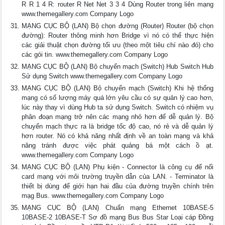
R R 1 4 R: router R Net Net 3 3 4 Dùng Router trong liên mạng
www.themegallery.com Company Logo
MẠNG CỤC BỘ (LAN) Bộ chọn đường (Router) Router (bộ chọn
đường): Router thông minh hơn Bridge vì nó có thể thực hiện
các giải thuật chọn đường tối ưu (theo một tiêu chí nào đó) cho
các gói tin. www.themegallery.com Company Logo
MẠNG CỤC BỘ (LAN) Bộ chuyển mạch (Switch) Hub Switch Hub
Sử dụng Switch www.themegallery.com Company Logo
MẠNG CỤC BỘ (LAN) Bộ chuyển mạch (Switch) Khi hệ thống
mạng có số lượng máy quá lớn yêu cầu có sự quản lý cao hơn,
lúc này thay vì dùng Hub ta sử dụng Switch. Switch có nhiệm vụ
phân đoạn mạng trở nên các mạng nhỏ hơn để dễ quản lý. Bộ
chuyển mạch thực ra là bridge tốc độ cao, nó rẻ và dễ quản lý
hơn router. Nó có khả năng nhất định về an toàn mạng và khả
năng tránh được việc phát quảng bá một cách ồ ạt.
www.themegallery.com Company Logo
MẠNG CỤC BỘ (LAN) Phụ kiện - Connector là công cụ để nối
card mạng với môi trường truyền dẫn của LAN. - Terminator là
thiết bị dùng để giới hạn hai đầu của đường truyền chính trên
mạg Bus. www.themegallery.com Company Logo
MẠNG CỤC BỘ (LAN) Chuẩn mạng Ethernet 10BASE-5
10BASE-2 10BASE-T Sơ đồ mạng Bus Bus Star Loại cáp Đồng