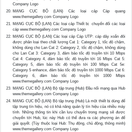
Company Logo
MẠNG CỤC BỘ (LAN) Cá́c loại cá́p Cáp quang
www.themegallery.com Company Logo
MẠNG CỤC BỘ (LAN) Cá́c loại cá́p Thiết bi ̣ chuyển đổi các loại
cáp www.themegallery.com Company Logo
MẠNG CỤC BỘ (LAN) Cá́c loại cá́p Cáp UTP: cáp dây xoắn đôi
được phân loại theo chất lượng Cat 1: Category 1, tốc độ chậm,
không dùng cho Lan Cat 2: Category 2, tốc độ chậm, không dùng
cho Lan Cat 3: Category 3, đảm bảo tốc độ truyền tới 10 Mbps
Cat 4: Category 4, đảm bảo tốc độ truyền tới 16 Mbps Cat 5:
Category 5, đảm bảo tốc độ truyền tới 100 Mbps Cat 5e:
Category 5 enhance, đảm bảo tốc độ truyền tới 1000 Mbps Cat 6:
Category 6, đảm bảo tốc độ truyền tới 1000 Mbps
www.themegallery.com Company Logo
MẠNG CỤC BỘ (LAN) Bộ̣ tậ̣p trung (Hub) Đầu nối mạng qua Hub
www.themegallery.com Company Logo
MẠNG CỤC BỘ (LAN) Bộ tập trung (Hub) Là một thiết bị dùng để
tập trung tín hiệu, nó có khả năng quản lý tín hiệu của nhiều máy
tính. Những thông tin khi cần lưu chuyển trong mạng sẽ được
chuyển tới Hub, lúc này Hub có thể đưa ra các phương án để
giải quyết. (Tùy thuộc loại Hub: Thụ động, chủ động, thông minh)
www.themegallery.com Company Logo