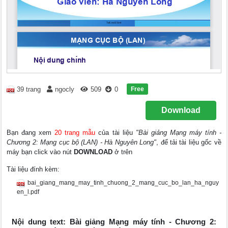
Free
39 trang
ngocly
509
0
Download
Bạn đang xem
20 trang mẫu
của tài liệu
"Bài giảng Mạng máy tính -
Chương 2: Mạng cục bộ (LAN) - Hà Nguyên Long"
, để tải tài liệu gốc về
máy bạn click vào nút
DOWNLOAD
ở trên
Tài liệu đính kèm:
bai_giang_mang_may_tinh_chuong_2_mang_cuc_bo_lan_ha_nguy
en_l.pdf
Nội dung text: Bài giảng Mạng máy tính - Chương 2: