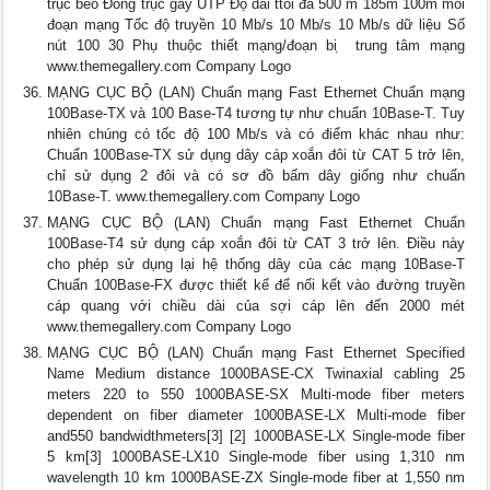
trục béo Đồng trục gầy UTP Độ dài ttối đa 500 m 185m 100m mỗi
đoạn mạng Tốc độ truyền 10 Mb/s 10 Mb/s 10 Mb/s dữ liệu Số
nút 100 30 Phụ thuộc thiết mạng/đoạn bi ̣ trung tâm mạng
www.themegallery.com Company Logo
MẠNG CỤC BỘ (LAN) Chuẩn mạng Fast Ethernet Chuẩn mạng
100Base-TX và 100 Base-T4 tương tự như chuẩn 10Base-T. Tuy
nhiên chúng có tốc độ 100 Mb/s và có điểm khác nhau như:
Chuẩn 100Base-TX sử dụng dây cáp xoắn đôi từ CAT 5 trở lên,
chỉ sử dụng 2 đôi và có sơ đồ bấm dây giống như chuẩn
10Base-T. www.themegallery.com Company Logo
MẠNG CỤC BỘ (LAN) Chuẩn mạng Fast Ethernet Chuẩn
100Base-T4 sử dụng cáp xoắn đôi từ CAT 3 trở lên. Điều này
cho phép sử dụng lại hệ thống dây của các mạng 10Base-T
Chuẩn 100Base-FX được thiết kế để nối kết vào đường truyền
cáp quang với chiều dài của sợi cáp lên đến 2000 mét
www.themegallery.com Company Logo
MẠNG CỤC BỘ (LAN) Chuẩn mạng Fast Ethernet Specified
Name Medium distance 1000BASE‑CX Twinaxial cabling 25
meters 220 to 550 1000BASE‑SX Multi-mode fiber meters
dependent on fiber diameter 1000BASE‑LX Multi-mode fiber
and550 bandwidthmeters[3] [2] 1000BASE‑LX Single-mode fiber
5 km[3] 1000BASE‑LX10 Single-mode fiber using 1,310 nm
wavelength 10 km 1000BASE‑ZX Single-mode fiber at 1,550 nm