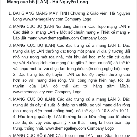
Mạng cục bộ (LAN) - Hà Nguyên Long
BÀI GIẢNG MẠNG MÁY TÍNH Chương 2 Giá́o viên: Hà̀ Nguyên
Long www.themegallery.com Company Logo
MẠNG CỤC BỘ (LAN) Nộ̣i dung chı́nh ● Các Topo mạng LAN ●
Các thiết bi ̣ mạng LAN ● Một số chuẩn mạng ● Thiết kế mạng ●
Lắp đặt mạng www.themegallery.com Company Logo
MẠNG CỤC BỘ (LAN) Các đặc trưng củ̉ a mạ̣ng LAN 1. Đặc
trưng địa lý: LAN thường đặt trong một phạm vi địa lý tương đối
nhỏ như trong một tòa nhà, một khu đại học, một căn cứ quân
sự với đường kính của mạng (tức giữa 2 trạm xa nhất) có thể từ
vài chục mét tới vài chục km trong điều kiện công nghệ hiện nay.
2. Đặc trưng tốc độ truyền: LAN có tốc độ truyền thường cao
hơn so với mạng diện rộng. Với công nghệ hiện nay, tốc độ
truyền của LAN có thể đạt tới hàng trăm Mb/s.
www.themegallery.com Company Logo
MẠNG CỤC BỘ (LAN) Các đặc trưng củ̉ a mạ̣ng LAN 3. Đặc
trưng độ tin cậy: tỉ suất lỗi thấp hơn nhiều so với mạng diện rộng
(như mạng điện thoại chẳng hạn), có thể đạt từ 10-8 đến 10-11.
4. Đặc trưng quản lý: LAN thường là sở hữu riêng của tổ chức
nào đó, do vậy việc quản lý khai thác mạng là hoàn toàn tập
trung, thống nhất. www.themegallery.com Company Logo
MẠNG CỤC BỘ (LAN) Cá́c Topo mạ̣ng LAN Topo Star Topology