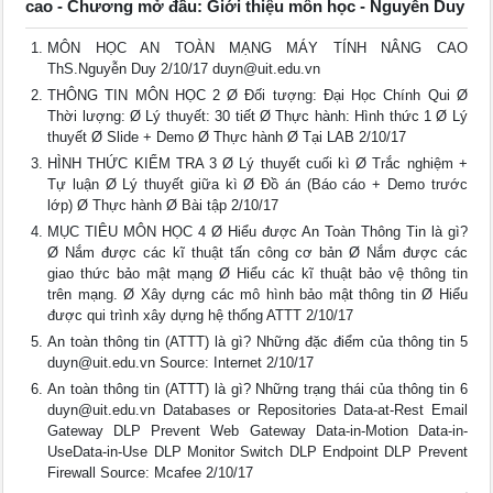
cao - Chương mở đầu: Giới thiệu môn học - Nguyễn Duy
MÔN HỌC AN TOÀN MẠNG MÁY TÍNH NÂNG CAO
ThS.Nguyễn Duy 2/10/17
duyn@uit.edu.vn
THÔNG TIN MÔN HỌC 2 Ø Đối tượng: Đại Học Chính Qui Ø
Thời lượng: Ø Lý thuyết: 30 tiết Ø Thực hành: Hình thức 1 Ø Lý
thuyết Ø Slide + Demo Ø Thực hành Ø Tại LAB 2/10/17
HÌNH THỨC KIỂM TRA 3 Ø Lý thuyết cuối kì Ø Trắc nghiệm +
Tự luận Ø Lý thuyết giữa kì Ø Đồ án (Báo cáo + Demo trước
lớp) Ø Thực hành Ø Bài tập 2/10/17
MỤC TIÊU MÔN HỌC 4 Ø Hiểu được An Toàn Thông Tin là gì?
Ø Nắm được các kĩ thuật tấn công cơ bản Ø Nắm được các
giao thức bảo mật mạng Ø Hiểu các kĩ thuật bảo vệ thông tin
trên mạng. Ø Xây dựng các mô hình bảo mật thông tin Ø Hiểu
được qui trình xây dựng hệ thống ATTT 2/10/17
An toàn thông tin (ATTT) là gì? Những đặc điểm của thông tin 5
duyn@uit.edu.vn
Source: Internet 2/10/17
An toàn thông tin (ATTT) là gì? Những trạng thái của thông tin 6
duyn@uit.edu.vn
Databases or Repositories Data-at-Rest Email
Gateway DLP Prevent Web Gateway Data-in-Motion Data-in-
UseData-in-Use DLP Monitor Switch DLP Endpoint DLP Prevent
Firewall Source: Mcafee 2/10/17