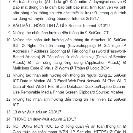
An toàn thông tin (ATTT) là gì? Khái niệm 7
duyn@uit.edu.vn
Ø
Bảo mật thông tin là đảm bảo tính bảo mật, tính toàn vẹn và tính
sẵn sàng của thông tin trên các thiết bị lưu trữ, trong quá trình
sử dụng và truyền thông. Source: Internet 2/10/17
BẢO MẬT THÔNG TIN LÀ GÌ 8 Source: Internet 2/10/17
Những tác nhân ảnh hưởng đến thông tin 9 SaiGon ICT
Những tác nhân ảnh hưởng đến thông tin Attacker 10 SaiGon
ICT Ø Nghe lén trên mạng (Eavesdropping) Ø Giả mạo IP
Address (IP Address Spoofing) Ø Tấn công Password (Password-
Based Attacks) Ø Tấn công từ chối dịch vụ (Denial-of-Service
Attack) Ø Tấn công tầng ứng dụng (Application Attack) Ø
Malicious Code Ø Virus Ø Worm Ø Trojan Ø Logic BOM
Những tác nhân ảnh hưởng đến thông tin Người dùng 11 SaiGon
ICT Data-in-Motion WILD Email Web Post Network IM Chat WILD
Data-at-Rest WEST File Share Database Desktop/Laptop Data-in-
Use Removable Media Printer Screen Clipboard Source: Mcafee
Những tác nhân ảnh hưởng đến thông tin Tự nhiên 12 SaiGon
ICT
13
duyn@uit.edu.vn
2/10/17
THÔNG 14
duyn@uit.edu.vn
2/10/17
NỘI DUNG MÔN HỌC 15 Ø Tổng quan về an toàn thông tin Ø
Giao thức an toàn mạng (VPN, IP Security, HTTPS) Ø Các kĩ