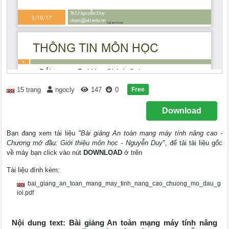
Free
15 trang
ngocly
147
0
Download
Bạn đang xem tài liệu
"Bài giảng An toàn mạng máy tính nâng cao -
Chương mở đầu: Giới thiệu môn học - Nguyễn Duy"
, để tải tài liệu gốc
về máy bạn click vào nút
DOWNLOAD
ở trên
Tài liệu đính kèm:
bai_giang_an_toan_mang_may_tinh_nang_cao_chuong_mo_dau_g
ioi.pdf
Nội dung text: Bài giảng An toàn mạng máy tính nâng