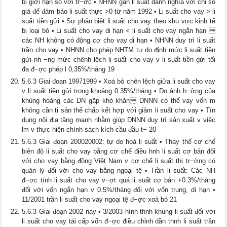
bị giới hạn so với tr−ớc • NHNN gắn li suất danh nghĩa với chỉ số
giá để đảm bảo li suất thực >0 từ năm 1992 • Li suất cho vay > li
suất tiền gửi • Sự phân biệt li suất cho vay theo khu vực kinh tế
bị loại bỏ • Li suất cho vay di hạn < li suất cho vay ngắn hạn 
các NH không có động cơ cho vay di hạn • NHNN duy trì li suất
trần cho vay • NHNN cho phép NHTM tự do định mức li suất tiền
gửi nh −ng mức chênh lệch li suất cho vay v li suất tiền gửi tối
đa đ−ợc phép l 0,35%/tháng 19
5.6.3 Giai đoạn 19971999 • Xoá bỏ chên lệch giữa li suất cho vay
v li suất tiền gửi trong khoảng 0.35%/tháng • Do ảnh h−ởng của
khủng hoảng các DN gặp khó khăn DNNN có thể vay vốn m
không cần ti sản thế chấp kết hợp với giảm li suất cho vay • Tín
dụng nội địa tăng mạnh nhằm giúp DNNN duy trì sản xuất v việc
lm v thực hiện chính sách kích cầu đầu t− 20
5.6.3 Giai đoạn 200020002: tự do hoá li suất • Thay thế cơ chế
biên độ li suất cho vay bằng cơ chế điều hnh li suất cơ bản đối
với cho vay bằng đồng Việt Nam v cơ chế li suất thị tr−ờng có
quản lý đối với cho vay bằng ngoại tệ • Trần li suất: Các NH
đ−ợc tính li suất cho vay v−ợt quá li suất cơ bản +0.3%/tháng
đối với vốn ngắn hạn v 0.5%/tháng đối với vốn trung, di hạn •
11/2001 trần li suất cho vay ngoại tệ đ−ợc xoá bỏ 21
5.6.3 Giai đoạn 2002 nay • 3/2003 hình thnh khung li suất đối với
li suất cho vay tái cấp vốn đ−ợc điều chỉnh dần thnh li suất trần