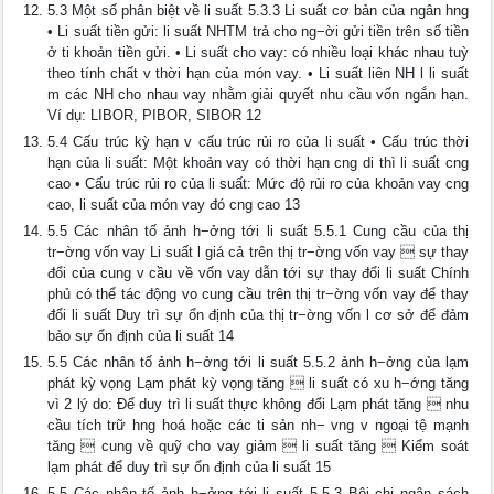
5.3 Một số phân biệt về li suất 5.3.3 Li suất cơ bản của ngân hng
• Li suất tiền gửi: li suất NHTM trả cho ng−ời gửi tiền trên số tiền
ở ti khoản tiền gửi. • Li suất cho vay: có nhiều loại khác nhau tuỳ
theo tính chất v thời hạn của món vay. • Li suất liên NH l li suất
m các NH cho nhau vay nhằm giải quyết nhu cầu vốn ngắn hạn.
Ví dụ: LIBOR, PIBOR, SIBOR 12
5.4 Cấu trúc kỳ hạn v cấu trúc rủi ro của li suất • Cấu trúc thời
hạn của li suất: Một khoản vay có thời hạn cng di thì li suất cng
cao • Cấu trúc rủi ro của li suất: Mức độ rủi ro của khoản vay cng
cao, li suất của món vay đó cng cao 13
5.5 Các nhân tố ảnh h−ởng tới li suất 5.5.1 Cung cầu của thị
tr−ờng vốn vay Li suất l giá cả trên thị tr−ờng vốn vay  sự thay
đổi của cung v cầu về vốn vay dẫn tới sự thay đổi li suất Chính
phủ có thể tác động vo cung cầu trên thị tr−ờng vốn vay để thay
đổi li suất Duy trì sự ổn định của thị tr−ờng vốn l cơ sở để đảm
bảo sự ổn định của li suất 14
5.5 Các nhân tố ảnh h−ởng tới li suất 5.5.2 ảnh h−ởng của lạm
phát kỳ vọng Lạm phát kỳ vọng tăng  li suất có xu h−ớng tăng
vì 2 lý do: Để duy trì li suất thực không đổi Lạm phát tăng  nhu
cầu tích trữ hng hoá hoặc các ti sản nh− vng v ngoại tệ mạnh
tăng  cung về quỹ cho vay giảm  li suất tăng  Kiểm soát
lạm phát để duy trì sự ổn định của li suất 15
5.5 Các nhân tố ảnh h−ởng tới li suất 5.5.3 Bội chi ngân sách