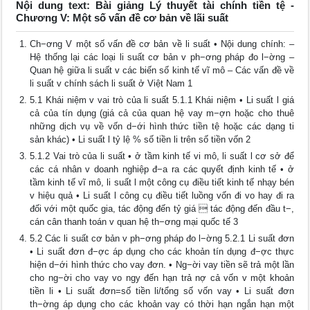
Nội dung text: Bài giảng Lý thuyết tài chính tiền tệ -
Chương V: Một số vấn đề cơ bản về lãi suất
Ch−ơng V một số vấn đề cơ bản về li suất • Nội dung chính: –
Hệ thống lại các loại li suất cơ bản v ph−ơng pháp đo l−ờng –
Quan hệ giữa li suất v các biến số kinh tế vĩ mô – Các vấn đề về
li suất v chính sách li suất ở Việt Nam 1
5.1 Khái niệm v vai trò của li suất 5.1.1 Khái niệm • Li suất l giá
cả của tín dụng (giá cả của quan hệ vay m−ợn hoặc cho thuê
những dịch vụ về vốn d−ới hình thức tiền tệ hoặc các dạng ti
sản khác) • Li suất l tỷ lệ % số tiền li trên số tiền vốn 2
5.1.2 Vai trò của li suất • ở tầm kinh tế vi mô, li suất l cơ sở để
các cá nhân v doanh nghiệp đ−a ra các quyết định kinh tế • ở
tầm kinh tế vĩ mô, li suất l một công cụ điều tiết kinh tế nhạy bén
v hiệu quả • Li suất l công cụ điều tiết luồng vốn đi vo hay đi ra
đối với một quốc gia, tác động đến tỷ giá  tác động đến đầu t−,
cán cân thanh toán v quan hệ th−ơng mại quốc tế 3
5.2 Các li suất cơ bản v ph−ơng pháp đo l−ờng 5.2.1 Li suất đơn
• Li suất đơn đ−ợc áp dụng cho các khoản tín dụng đ−ợc thực
hiện d−ới hình thức cho vay đơn. • Ng−ời vay tiền sẽ trả một lần
cho ng−ời cho vay vo ngy đến hạn trả nợ cả vốn v một khoản
tiền li • Li suất đơn=số tiền li/tổng số vốn vay • Li suất đơn
th−ờng áp dụng cho các khoản vay có thời hạn ngắn hạn một