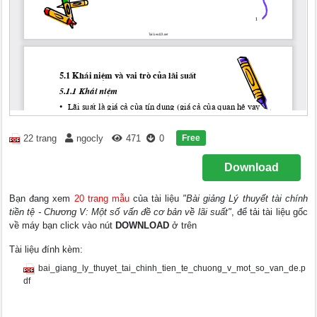
Free
22 trang
ngocly
471
0
Download
Bạn đang xem
20 trang mẫu
của tài liệu
"Bài giảng Lý thuyết tài chính
tiền tệ - Chương V: Một số vấn đề cơ bản về lãi suất"
, để tải tài liệu gốc
về máy bạn click vào nút
DOWNLOAD
ở trên
Tài liệu đính kèm:
bai_giang_ly_thuyet_tai_chinh_tien_te_chuong_v_mot_so_van_de.p
df