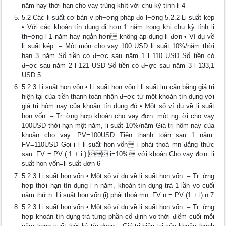
năm hay thời hạn cho vay trùng khít với chu kỳ tính li 4
5.2 Các li suất cơ bản v ph−ơng pháp đo l−ờng 5.2.2 Li suất kép
• Với các khoản tín dụng di hơn 1 năm trong khi chu kỳ tính li
th−ờng l 1 năm hay ngắn hơn không áp dụng li đơn • Ví dụ về
li suất kép: – Một món cho vay 100 USD li suất 10%/năm thời
hạn 3 năm Số tiền có đ−ợc sau năm 1 l 110 USD Số tiền có
đ−ợc sau năm 2 l 121 USD Số tiền có đ−ợc sau năm 3 l 133,1
USD 5
5.2.3 Li suất hon vốn • Li suất hon vốn l li suất lm cân bằng giá trị
hiện tại của tiền thanh toán nhận đ−ợc từ một khoản tín dụng với
giá trị hôm nay của khoản tín dụng đó • Một số ví dụ về li suất
hon vốn: – Tr−ờng hợp khoản cho vay đơn: một ng−ời cho vay
100USD thời hạn một năm, li suất 10%/năm Giá trị hôm nay của
khoản cho vay: PV=100USD Tiền thanh toán sau 1 năm:
FV=110USD Gọi i l li suất hon vốn i phải thoả mn đẳng thức
sau: FV = PV ( 1 + i )  i=10% với khoản Cho vay đơn: li
suất hon vốn=li suất đơn 6
5.2.3 Li suất hon vốn • Một số ví dụ về li suất hon vốn: – Tr−ờng
hợp thời hạn tín dụng l n năm, khoản tín dụng trả 1 lần vo cuối
năm thứ n. Li suất hon vốn (i) phải thoả mn: FV n = PV (1 + i) n 7
5.2.3 Li suất hon vốn • Một số ví dụ về li suất hon vốn: – Tr−ờng
hợp khoản tín dụng trả từng phần cố định vo thời điểm cuối mỗi