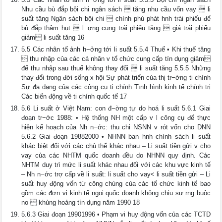
Nhu cầu bù đắp bội chi ngân sách  tăng nhu cầu vốn vay  li
suất tăng Ngân sách bội chi  chính phủ phát hnh trái phiếu để
bù đắp thâm hụt  l−ợng cung trái phiếu tăng  giá trái phiếu
giảm li suất tăng 16
5.5 Các nhân tố ảnh h−ởng tới li suất 5.5.4 Thuế • Khi thuế tăng
 thu nhập của các cá nhân v tổ chức cung cấp tín dụng giảm
để thu nhập sau thuế không thay đổi  li suất tăng 5.5.5 Những
thay đổi trong đời sống x hội Sự phát triển của thị tr−ờng ti chính
Sự đa dạng của các công cụ ti chính Tình hình kinh tế chính trị
Các biến động về ti chính quốc tế 17
5.6 Li suất ở Việt Nam: con đ−ờng tự do hoá li suất 5.6.1 Giai
đoạn tr−ớc 1988: • Hệ thống NH một cấp v l công cụ để thực
hiện kế hoạch của Nh n−ớc: thu chi NSNN v rót vốn cho DNN
5.6.2 Giai đoạn 19882000 • NHNN ban hnh chính sách li suất
khác biệt đối với các chủ thể khác nhau – Li suất tiền gửi v cho
vay của các NHTM quốc doanh đều do NHNN quy định. Các
NHTM duy trì mức li suất khác nhau đối với các khu vực kinh tế
– Nh n−ớc trợ cấp về li suất: li suất cho vay< li suất tiền gửi – Li
suất huy động vốn từ công chúng của các tổ chức kinh tế bao
gồm các đơn vị kinh tế ngoi quốc doanh không chịu sự rng buộc
no  khủng hoảng tín dụng năm 1990 18
5.6.3 Giai đoạn 19901996 • Phạm vi huy động vốn của các TCTD