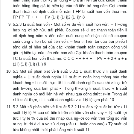
năm trong suốt thời kỳ tín dụng – Giá trị hiện tại của khoản thanh
toán bằng tổng giá trị hiện tại của số tiền trả hng năm Gọi khoản
thanh toán cố định cuối mỗi năm l FP Li suất hon vốn thoả mn:
FP FP FP + + + =PV (1+i) (1+i)2 (1+i)n 8
5.2.3 Li suất hon vốn • Một số ví dụ về li suất hon vốn: – Tr−ờng
hợp ng−ời sở hữu trái phiếu Coupon sẽ đ−ợc thanh toán tiền li
cố định hng năm v đến năm cuối cung sẽ nhận nốt số coupon
cuối cùng v ton bộ số tiền vốn. – Giá trị hiện tại của trái phiếu l
tổng giá trị hiện tại của các khoản thanh toán coupon cộng với
giá trị hiện tại của tiền vốn ban đầu Gọi khoản thanh toán coupon
l C Li suất hon vốn thoả mn: C C C F + + + + = PV + + 2 + n + n
(1 i) (1 i) (1 i) (1 i) 9
5.3 Một số phân biệt về li suất 5.3.1 Li suất thực v li suất danh
nghĩa • Li suất danh nghĩa l li suất m ngân hng thông báo cho
khách hng • Li suất thực tế l li suất danh nghĩa sau khi đ loại trừ
ảnh h−ởng của lạm phát • Thông th−ờng li suất thực v li suất
danh nghĩa có mối liên hệ với nhau qua công thức: r=iπ Trong đó
r l li suất thực, i l li suất danh nghĩa v π l tỷ lệ lạm phát 10
5.3 Một số phân biệt về li suất 5.3.2 Li suất v tỷ suất lợi tức • Li
suất l tỷ lệ % của số tiền li trên số tiền vốn cho vay • Tỷ suất lợi
tức l tỷ lệ % của số thu nhập của ng−ời có vốn trên tổng số vốn
m ng−ời đó đ đ−a vo sử dụng (đầu t− hoặc cho vay) • Tỷ suất lợi
tức không nhất thiết phải bằng với li suất 11