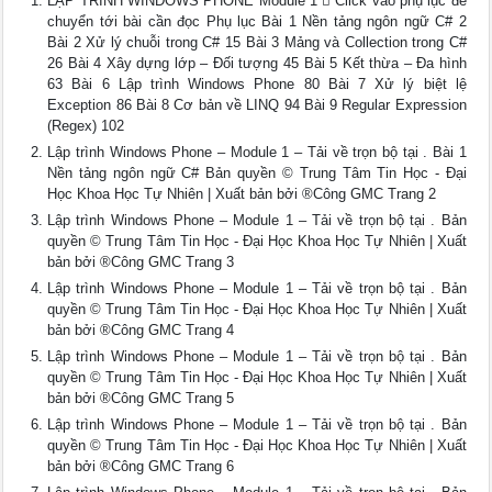
LẬP TRÌNH WINDOWS PHONE Module 1  Click vào phụ lục để
chuyển tới bài cần đọc Phụ lục Bài 1 Nền tảng ngôn ngữ C# 2
Bài 2 Xử lý chuỗi trong C# 15 Bài 3 Mảng và Collection trong C#
26 Bài 4 Xây dựng lớp – Đối tượng 45 Bài 5 Kết thừa – Đa hình
63 Bài 6 Lập trình Windows Phone 80 Bài 7 Xử lý biệt lệ
Exception 86 Bài 8 Cơ bản về LINQ 94 Bài 9 Regular Expression
(Regex) 102
Lập trình Windows Phone – Module 1 – Tải về trọn bộ tại . Bài 1
Nền tảng ngôn ngữ C# Bản quyền © Trung Tâm Tin Học - Đại
Học Khoa Học Tự Nhiên | Xuất bản bởi ®Công GMC Trang 2
Lập trình Windows Phone – Module 1 – Tải về trọn bộ tại . Bản
quyền © Trung Tâm Tin Học - Đại Học Khoa Học Tự Nhiên | Xuất
bản bởi ®Công GMC Trang 3
Lập trình Windows Phone – Module 1 – Tải về trọn bộ tại . Bản
quyền © Trung Tâm Tin Học - Đại Học Khoa Học Tự Nhiên | Xuất
bản bởi ®Công GMC Trang 4
Lập trình Windows Phone – Module 1 – Tải về trọn bộ tại . Bản
quyền © Trung Tâm Tin Học - Đại Học Khoa Học Tự Nhiên | Xuất
bản bởi ®Công GMC Trang 5
Lập trình Windows Phone – Module 1 – Tải về trọn bộ tại . Bản
quyền © Trung Tâm Tin Học - Đại Học Khoa Học Tự Nhiên | Xuất
bản bởi ®Công GMC Trang 6