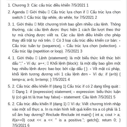
Chương 3: Các cấu trúc điều khiển 7/5/2021 1
Agenda  Giới thiệu  Cấu trúc lựa chọn if  Cấu trúc lựa chọn
switch  Cấu trúc lặp while, do while, for 7/5/2021 2
1. Giới thiệu  Một chương trình bao gồm nhiều câu lệnh. Thông
thường, các câu lệnh được thực hiện 1 cách lần lượt theo thứ
tự mà chúng được viết ra. Các câu lệnh điều khiển cho phép
thay đổi trật tự nói trên.  Có 3 loại cấu trúc điều khiển cơ bản: ◦
Cấu trúc tuần tự (sequence), ◦ Cấu trúc lựa chọn (selection). ◦
Cấu trúc lặp (repetition or loop). 7/5/2021 3
1. Giới thiệu  Lệnh (statement): là một biểu thức kết thúc bởi
dấu “;” ◦ Ví dụ: a++;  Khối lệnh (block): là một dãy bao gồm một
hay nhiều lệnh được bao bọc bởi cặp dấu { }. ◦ Về mặt cú pháp,
khối lệnh tương đương với 1 câu lệnh đơn ◦ Ví dụ: if (a<b) {
temp=a; a=b; b=temp; } 7/5/2021 4
2. Cấu trúc điều khiển If (dạng 1) Cấu trúc if có 2 dạng tổng quát :
 Dạng 1: if (expression) statement; ◦ expression: biểu thức luận
lý (có giá trị là true hay false) ◦ statement: Câu lệnh 7/5/2021 5
2. Cấu trúc điều khiển If (dạng 1)  Ví dụ: Viết chương trình nhập
vào một số thực a. In ra màn hình kết quả kiểm tra a có phải là 1
số âm hay dương? #include #include int main() { int a; cout > a;
if(a>=0) cout << a << " is a positive.”; getch(); return 0; }
7/5/2021 6