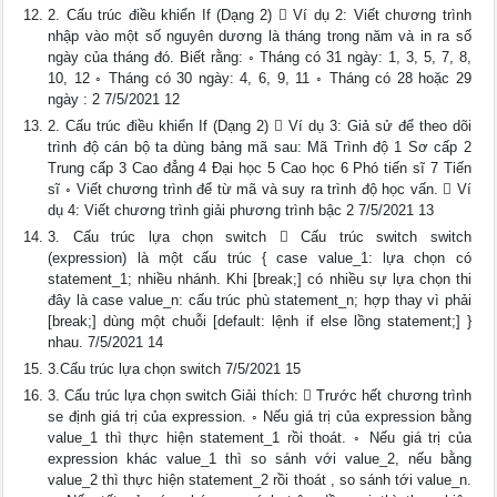
2. Cấu trúc điều khiển If (Dạng 2)  Ví dụ 2: Viết chương trình
nhập vào một số nguyên dương là tháng trong năm và in ra số
ngày của tháng đó. Biết rằng: ◦ Tháng có 31 ngày: 1, 3, 5, 7, 8,
10, 12 ◦ Tháng có 30 ngày: 4, 6, 9, 11 ◦ Tháng có 28 hoặc 29
ngày : 2 7/5/2021 12
2. Cấu trúc điều khiển If (Dạng 2)  Ví dụ 3: Giả sử để theo dõi
trình độ cán bộ ta dùng bảng mã sau: Mã Trình độ 1 Sơ cấp 2
Trung cấp 3 Cao đẳng 4 Đại học 5 Cao học 6 Phó tiến sĩ 7 Tiến
sĩ ◦ Viết chương trình để từ mã và suy ra trình độ học vấn.  Ví
dụ 4: Viết chương trình giải phương trình bậc 2 7/5/2021 13
3. Cấu trúc lựa chọn switch  Cấu trúc switch switch
(expression) là một cấu trúc { case value_1: lựa chọn có
statement_1; nhiều nhánh. Khi [break;] có nhiều sự lựa chọn thi
đây là case value_n: cấu trúc phù statement_n; hợp thay vì phải
[break;] dùng một chuỗi [default: lệnh if else lồng statement;] }
nhau. 7/5/2021 14
3.Cấu trúc lựa chọn switch 7/5/2021 15
3. Cấu trúc lựa chọn switch Giải thích:  Trước hết chương trình
se định giá trị của expression. ◦ Nếu giá trị của expression bằng
value_1 thì thực hiện statement_1 rồi thoát. ◦ Nếu giá trị của
expression khác value_1 thì so sánh với value_2, nếu bằng
value_2 thì thực hiện statement_2 rồi thoát , so sánh tới value_n.