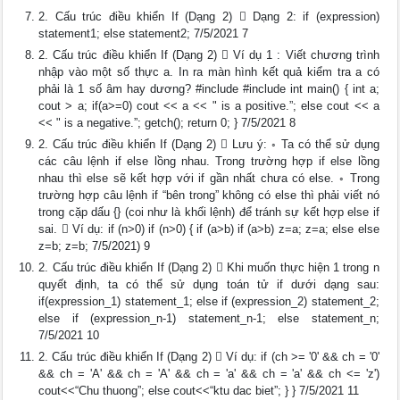
2. Cấu trúc điều khiển If (Dạng 2)  Dạng 2: if (expression)
statement1; else statement2; 7/5/2021 7
2. Cấu trúc điều khiển If (Dạng 2)  Ví dụ 1 : Viết chương trình
nhập vào một số thực a. In ra màn hình kết quả kiểm tra a có
phải là 1 số âm hay dương? #include #include int main() { int a;
cout > a; if(a>=0) cout << a << " is a positive.”; else cout << a
<< " is a negative.”; getch(); return 0; } 7/5/2021 8
2. Cấu trúc điều khiển If (Dạng 2)  Lưu ý: ◦ Ta có thể sử dụng
các câu lệnh if else lồng nhau. Trong trường hợp if else lồng
nhau thì else sẽ kết hợp với if gần nhất chưa có else. ◦ Trong
trường hợp câu lệnh if “bên trong” không có else thì phải viết nó
trong cặp dấu {} (coi như là khối lệnh) để tránh sự kết hợp else if
sai.  Ví dụ: if (n>0) if (n>0) { if (a>b) if (a>b) z=a; z=a; else else
z=b; z=b; 7/5/2021) 9
2. Cấu trúc điều khiển If (Dạng 2)  Khi muốn thực hiện 1 trong n
quyết định, ta có thể sử dụng toán tử if dưới dạng sau:
if(expression_1) statement_1; else if (expression_2) statement_2;
else if (expression_n-1) statement_n-1; else statement_n;
7/5/2021 10
2. Cấu trúc điều khiển If (Dạng 2)  Ví dụ: if (ch >= '0' && ch = '0'
&& ch = 'A' && ch = 'A' && ch = 'a' && ch = 'a' && ch <= 'z')
cout<<“Chu thuong”; else cout<<“ktu dac biet”; } } 7/5/2021 11