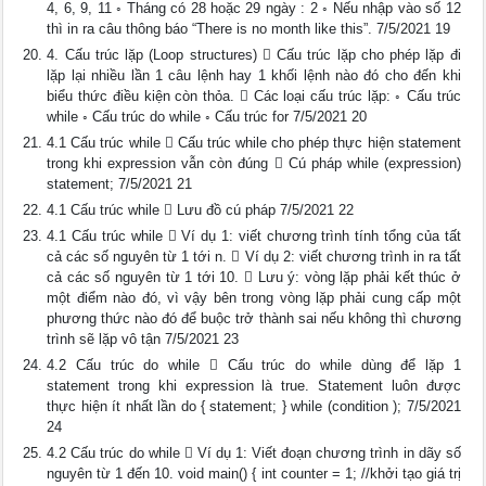
4, 6, 9, 11 ◦ Tháng có 28 hoặc 29 ngày : 2 ◦ Nếu nhập vào số 12
thì in ra câu thông báo “There is no month like this”. 7/5/2021 19
4. Cấu trúc lặp (Loop structures)  Cấu trúc lặp cho phép lặp đi
lặp lại nhiều lần 1 câu lệnh hay 1 khối lệnh nào đó cho đến khi
biểu thức điều kiện còn thỏa.  Các loại cấu trúc lặp: ◦ Cấu trúc
while ◦ Cấu trúc do while ◦ Cấu trúc for 7/5/2021 20
4.1 Cấu trúc while  Cấu trúc while cho phép thực hiện statement
trong khi expression vẫn còn đúng  Cú pháp while (expression)
statement; 7/5/2021 21
4.1 Cấu trúc while  Lưu đồ cú pháp 7/5/2021 22
4.1 Cấu trúc while  Ví dụ 1: viết chương trình tính tổng của tất
cả các số nguyên từ 1 tới n.  Ví dụ 2: viết chương trình in ra tất
cả các số nguyên từ 1 tới 10.  Lưu ý: vòng lặp phải kết thúc ở
một điểm nào đó, vì vậy bên trong vòng lặp phải cung cấp một
phương thức nào đó để buộc trở thành sai nếu không thì chương
trình sẽ lặp vô tận 7/5/2021 23
4.2 Cấu trúc do while  Cấu trúc do while dùng để lặp 1
statement trong khi expression là true. Statement luôn được
thực hiện ít nhất lần do { statement; } while (condition ); 7/5/2021
24
4.2 Cấu trúc do while  Ví dụ 1: Viết đoạn chương trình in dãy số
nguyên từ 1 đến 10. void main() { int counter = 1; //khởi tạo giá trị