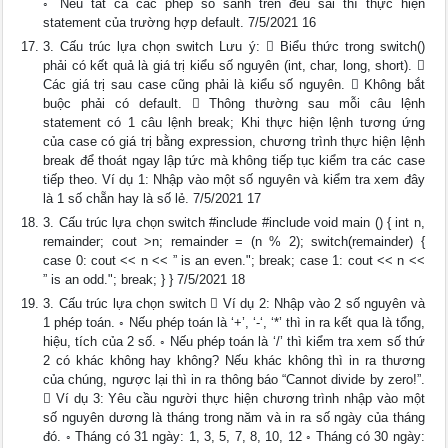
◦ Nếu tất cả các phép so sánh trên đều sai thì thực hiện
statement của trường hợp default. 7/5/2021 16
3. Cấu trúc lựa chọn switch Lưu ý:  Biểu thức trong switch()
phải có kết quả là giá trị kiểu số nguyên (int, char, long, short). 
Các giá trị sau case cũng phải là kiểu số nguyên.  Không bắt
buộc phải có default.  Thông thường sau mỗi câu lệnh
statement có 1 câu lệnh break; Khi thực hiện lệnh tương ứng
của case có giá trị bằng expression, chương trình thực hiện lệnh
break để thoát ngay lập tức mà không tiếp tục kiểm tra các case
tiếp theo. Ví dụ 1: Nhập vào một số nguyên và kiểm tra xem đây
là 1 số chẵn hay là số lẻ. 7/5/2021 17
3. Cấu trúc lựa chọn switch #include #include void main () { int n,
remainder; cout >n; remainder = (n % 2); switch(remainder) {
case 0: cout << n << ” is an even."; break; case 1: cout << n <<
” is an odd."; break; } } 7/5/2021 18
3. Cấu trúc lựa chọn switch  Ví dụ 2: Nhập vào 2 số nguyên và
1 phép toán. ◦ Nếu phép toán là ‘+’, ‘-‘, ‘*’ thì in ra kết qua là tổng,
hiệu, tích của 2 số. ◦ Nếu phép toán là ‘/’ thì kiểm tra xem số thứ
2 có khác không hay không? Nếu khác không thì in ra thương
của chúng, ngược lại thì in ra thông báo “Cannot divide by zero!”.
 Ví dụ 3: Yêu cầu người thực hiện chương trình nhập vào một
số nguyên dương là tháng trong năm và in ra số ngày của tháng
đó. ◦ Tháng có 31 ngày: 1, 3, 5, 7, 8, 10, 12 ◦ Tháng có 30 ngày: