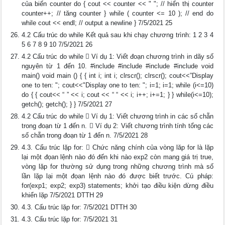
của biến counter do { cout << counter << " "; // hiển thị counter
counter++; // tăng counter } while ( counter <= 10 ); // end do
while cout << endl; // output a newline } 7/5/2021 25
4.2 Cấu trúc do while Kết quả sau khi chạy chương trình: 1 2 3 4
5 6 7 8 9 10 7/5/2021 26
4.2 Cấu trúc do while  Ví dụ 1: Viết đoạn chương trình in dãy số
nguyên từ 1 đến 10. #include #include #include #include void
main() void main () { { int i; int i; clrscr(); clrscr(); cout<<”Display
one to ten: "; cout<<"Display one to ten: "; i=1; i=1; while (i<=10)
do { { cout<< “ ” << i; cout << “ “ << i; i++; i+=1; } } while(i<=10);
getch(); getch(); } } 7/5/2021 27
4.2 Cấu trúc do while  Ví dụ 1: Viết chương trình in các số chẵn
trong đoạn từ 1 đến n.  Ví dụ 2: Viết chương trình tính tổng các
số chẵn trong đoạn từ 1 đến n. 7/5/2021 28
4.3. Cấu trúc lặp for:  Chức năng chính của vòng lăp for là lặp
lại một đọan lệnh nào đó đến khi nào exp2 còn mang giá trị true,
vòng lặp for thường sử dụng trong những chương trình mà số
lần lặp lại một đọan lệnh nào đó được biết trước. Cú pháp:
for(exp1; exp2; exp3) statements; khởi tạo điều kiện dừng điều
khiển lặp 7/5/2021 DTTH 29
4.3. Cấu trúc lặp for: 7/5/2021 DTTH 30
4.3. Cấu trúc lặp for: 7/5/2021 31