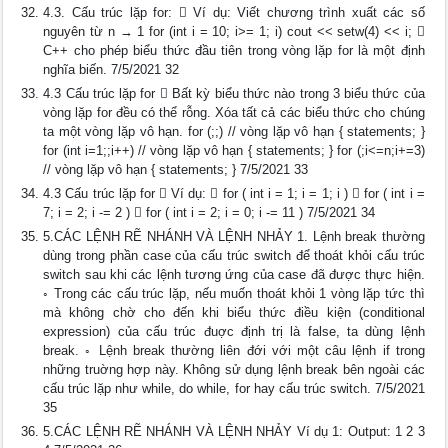
4.3. Cấu trúc lặp for:  Ví dụ: Viết chương trình xuất các số
nguyên từ n → 1 for (int i = 10; i>= 1; i) cout << setw(4) << i; 
C++ cho phép biểu thức đầu tiên trong vòng lặp for là một định
nghĩa biến. 7/5/2021 32
4.3 Cấu trúc lặp for  Bất kỳ biểu thức nào trong 3 biểu thức của
vòng lặp for đều có thể rỗng. Xóa tất cả các biểu thức cho chúng
ta một vòng lặp vô hạn. for (;;) // vòng lặp vô hạn { statements; }
for (int i=1;;i++) // vòng lặp vô hạn { statements; } for (;i<=n;i+=3)
// vòng lặp vô hạn { statements; } 7/5/2021 33
4.3 Cấu trúc lặp for  Ví dụ:  for ( int i = 1; i = 1; i )  for ( int i =
7; i = 2; i -= 2 )  for ( int i = 2; i = 0; i -= 11 ) 7/5/2021 34
5.CÁC LỆNH RẼ NHÁNH VÀ LỆNH NHẢY 1. Lệnh break thường
dùng trong phần case của cấu trúc switch để thoát khỏi cấu trúc
switch sau khi các lệnh tương ứng của case đã được thực hiện.
◦ Trong các cấu trúc lặp, nếu muốn thoát khỏi 1 vòng lặp tức thì
mà không chờ cho đến khi biểu thức điều kiện (conditional
expression) của cấu trúc đuợc định trị là false, ta dùng lệnh
break. ◦ Lệnh break thường liên đới với một câu lệnh if trong
những truờng hợp này. Không sử dụng lệnh break bên ngoài các
cấu trúc lặp như while, do while, for hay cấu trúc switch. 7/5/2021
35
5.CÁC LỆNH RẼ NHÁNH VÀ LỆNH NHẢY Ví dụ 1: Output: 1 2 3