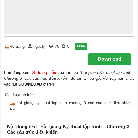
Free
40 trang
ngocly
75
0
Download
Bạn đang xem
20 trang mẫu
của tài liệu
"Bài giảng Kỹ thuật lập trình -
Chương 3: Các cấu trúc điều khiển"
, để tải tài liệu gốc về máy bạn click
vào nút
DOWNLOAD
ở trên
Tài liệu đính kèm:
bai_giang_ky_thuat_lap_trinh_chuong_3_cac_cau_truc_dieu_khie.p
ptx
Nội dung text: Bài giảng Kỹ thuật lập trình - Chương 3:
Các cấu trúc điều khiển