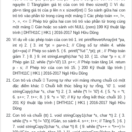
nguyên  Tăng/giảm giá trị của con trỏ theo sizeof()  Ví dụ:
pb+n tăng giá trị của p lên n x sizeof(int)  So sánh giữa hai con
trỏ trỏ vào phần tử trong cùng một mảng  Các phép toán ==, !=,
>, =, <=  Phép trừ giữa hai con trỏ trỏ vào phần tử trong cùng
một mảng  Gán hoặc so sánh với NULL (zero) 199 Kỹ thuật lập
trình | DHTH11C | HK1 | 2016-2017 Ngô Hữu Dũng
Ví dụ về các phép toán của con trỏ 1. int printRevertArray(int *pa,
int n) 2. { 3. int *pt = pa+n-1; // Cộng số tự nhiên 4. while
(pt>=pa) // Phép so sánh 5. { 6. printf("%d ",*pt); pt ; // Phép toán
giảm 7. } 8. } 9. int stringLength(char *s) 10. { 11. char *p = s; //
Phép gán 12. while (*p!='\0') 13. p++; // Phép toán tăng 14. return
p - s; // Phép trừ của con trỏ 15. } 200 Kỹ thuật lập trình |
DHTH11C | HK1 | 2016-2017 Ngô Hữu Dũng
Con trỏ và chuỗi  Tương tự như với mảng nhưng chuỗi có một
đặc điểm khác  Chuỗi kết thúc bằng ký tự rỗng, ‘\0’ 1. void
stringCopy(char *s, char *t) 2. { 3. while (*t != '\0') 4. { 5. *s = *t;
6. s++; 7. t++; 8. } 9. *s = '\0'; // Ký tự rỗng kết thúc chuỗi 10. }
201 Kỹ thuật lập trình | DHTH11C | HK1 | 2016-2017 Ngô Hữu
Dũng
Con trỏ và chuỗi (tt) 1. void stringCopy1(char *s, char *t) 2. { 3.
while ((*s = *t) != '\0'){ //Gán, so sánh 4. s++; t++; // Tăng 5. } 6. }
7. void stringCopy2(char *s, char *t) 8. { 9. while ((*s++ = *t++) !=