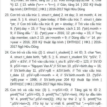
'\0');//Gán, so sánh, tăng 10. } 11. void stringCopy3(char *s, char
*t) 12. { 13. while (*s++ = *t++); // Gán, tăng 14. } 202 Kỹ thuật
lập trình | DHTH11C | HK1 | 2016-2017 Ngô Hữu Dũng
Con trỏ và cấu trúc 1. struct t_date{ 2. int day; 3. int month; 4. int
year; 5. }; 6. struct t_date today; // Biến cấu trúc 7. struct t_date
*ptr; // Con trỏ kiểu cấu trúc 8. ptr = &today; // Trỏ vào cấu trúc
9. (*ptr).day = 15; // Truy cập member, cách 1 10. (*ptr).month =
9; // Dùng dấu ‘.’ 11. (*ptr).year = 2016; 12. ptr->day = 15; // Truy
cập member, cách 2 13. ptr->month = 9; // Dùng dấu ‘->’ 14. ptr-
>year = 2016; 203 Kỹ thuật lập trình | DHTH11C | HK1 | 2016-
2017 Ngô Hữu Dũng
Con trỏ và cấu trúc (2) 1. struct t_student{ 2. int ID; 3. char *ten;
4. struct t_date birth, *pB; 5. }; 6. struct t_student SV, *pSV; 7.
pSV = &SV; // Trỏ vào cấu trúc t_stu 8. pSV->ID = 123; // SV.ID
9. pSV->ten = "Nguyen Van A";// SV.ten 10. pSV->birth.day = 16;
// SV.birth.day 11. pSV->pB = &SV.birth; // Trỏ vào cấu trúc
t_date 12. pSV->pB->month = 4; // SV.birth.month 13. (*pSV-
>pB).year = 1996; // SV.birth.year 204 Kỹ thuật lập trình |
DHTH11C | HK1 | 2016-2017 Ngô Hữu Dũng
Con trỏ và cấu trúc (3) 1. ++pSV->ID; // Tăng giá trị ID 2.
printf("%d ",pSV->ID); 3. printf("%c",*pSV->ten); //Ký tự đầu tiên
‘N’ 4. printf("%c",pSV->ten[1]); //Ký tự thứ 2 ‘g’ 5. printf("%s
",pSV->ten+2); //Từ ký tự ‘u’->hết 6. printf("%d ",++pSV->pB-