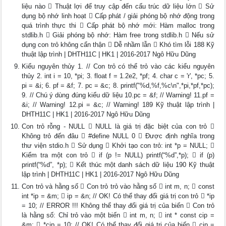
liệu nào  Thuật lợi để truy cập đến cấu trúc dữ liệu lớn  Sử
dụng bộ nhớ linh hoạt  Cấp phát / giải phóng bộ nhớ động trong
quá trình thực thi  Cấp phát bộ nhớ mới: Hàm malloc trong
stdlib.h  Giải phóng bộ nhớ: Hàm free trong stdlib.h  Nếu sử
dụng con trỏ không cẩn thận  Dễ nhầm lẫn  Khó tìm lỗi 188 Kỹ
thuật lập trình | DHTH11C | HK1 | 2016-2017 Ngô Hữu Dũng
Kiểu nguyên thủy 1. // Con trỏ có thể trỏ vào các kiểu nguyên
thủy 2. int i = 10, *pi; 3. float f = 1.2e2, *pf; 4. char c = 'r', *pc; 5.
pi = &i; 6. pf = &f; 7. pc = &c; 8. printf("%d,%f,%c\n",*pi,*pf,*pc);
9. // Chú ý dùng đúng kiểu dữ liệu 10.pc = &f; // Warning! 11.pf =
&i; // Warning! 12.pi = &c; // Warning! 189 Kỹ thuật lập trình |
DHTH11C | HK1 | 2016-2017 Ngô Hữu Dũng
Con trỏ rỗng - NULL  NULL là giá trị đặc biệt của con trỏ 
Không trỏ đến đâu  #define NULL 0  Được định nghĩa trong
thư viện stdio.h  Sử dụng  Khởi tạo con trỏ: int *p = NULL; 
Kiểm tra một con trỏ  if (p != NULL) printf(“%d”,*p);  if (p)
printf(“%d”, *p);  Kết thúc một danh sách dữ liệu 190 Kỹ thuật
lập trình | DHTH11C | HK1 | 2016-2017 Ngô Hữu Dũng
Con trỏ và hằng số  Con trỏ trỏ vào hằng số  int m, n;  const
int *ip = &m;  ip = &n; // OK! Có thể thay đổi giá trị con trỏ  *ip
= 10; // ERROR !!! Không thể thay đổi giá trị của biến  Con trỏ
là hằng số: Chỉ trỏ vào một biến  int m, n;  int * const cip =
&m;  *cip = 10; // OK! Có thể thay đổi giá trị của biến  cip =