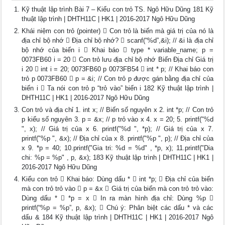
Kỹ thuật lập trình Bài 7 – Kiểu con trỏ TS. Ngô Hữu Dũng 181 Kỹ
thuật lập trình | DHTH11C | HK1 | 2016-2017 Ngô Hữu Dũng
Khái niệm con trỏ (pointer)  Con trỏ là biến mà giá trị của nó là
địa chỉ bộ nhớ  Địa chỉ bộ nhớ?  scanf(“%d”,&i); // &i là địa chỉ
bộ nhớ của biến i  Khai báo  type * variable_name; p =
0073FB60 i = 20  Con trỏ lưu địa chỉ bộ nhớ Biến Địa chỉ Giá trị
i 20  int i = 20; 0073FB60 p 0073FB54  int * p; // Khai báo con
trỏ p 0073FB60  p = &i; // Con trỏ p được gán bằng địa chỉ của
biến i  Ta nói con trỏ p “trỏ vào” biến i 182 Kỹ thuật lập trình |
DHTH11C | HK1 | 2016-2017 Ngô Hữu Dũng
Con trỏ và địa chỉ 1. int x; // Biến số nguyên x 2. int *p; // Con trỏ
p kiểu số nguyên 3. p = &x; // p trỏ vào x 4. x = 20; 5. printf("%d
", x); // Giá trị của x 6. printf("%d ", *p); // Giá trị của x 7.
printf("%p ", &x); // Địa chỉ của x 8. printf("%p ", p); // Địa chỉ của
x 9. *p = 40; 10.printf("Gia tri: %d = %d" , *p, x); 11.printf("Dia
chi: %p = %p" , p, &x); 183 Kỹ thuật lập trình | DHTH11C | HK1 |
2016-2017 Ngô Hữu Dũng
Kiểu con trỏ  Khai báo: Dùng dấu *  int *p;  Địa chỉ của biến
mà con trỏ trỏ vào  p = &x  Giá trị của biến mà con trỏ trỏ vào:
Dùng dấu *  *p = x  In ra màn hình địa chỉ: Dùng %p 
printf(“%p = %p”, p, &x);  Chú ý: Phân biệt các dấu * và các
dấu & 184 Kỹ thuật lập trình | DHTH11C | HK1 | 2016-2017 Ngô