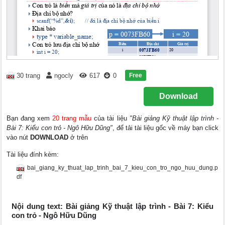
Free
30 trang
ngocly
617
0
Download
Bạn đang xem
20 trang mẫu
của tài liệu
"Bài giảng Kỹ thuật lập trình -
Bài 7: Kiểu con trỏ - Ngô Hữu Dũng"
, để tải tài liệu gốc về máy bạn click
vào nút
DOWNLOAD
ở trên
Tài liệu đính kèm:
bai_giang_ky_thuat_lap_trinh_bai_7_kieu_con_tro_ngo_huu_dung.p
df
Nội dung text: Bài giảng Kỹ thuật lập trình - Bài 7: Kiểu
con trỏ - Ngô Hữu Dũng