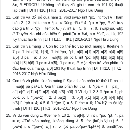
&n; // ERROR !!! Không thể thay đổi giá trị con trỏ 191 Kỹ thuật
lập trình | DHTH11C | HK1 | 2016-2017 Ngô Hữu Dũng
Con trỏ và đối số của hàm 1. void swap (int *px, int *py) // Tham
biến 2. { 3. int temp = *px; // Dùng dấu * 4. *px = *py; // để truy
cập giá trị 5. *py = temp; 6. } 7. int a = 5, b = 7; 8. swap(&a, &b);
// Truyền địa chỉ của biến 9. printf("a = %d, b = %d", a, b); 192
Kỹ thuật lập trình | DHTH11C | HK1 | 2016-2017 Ngô Hữu Dũng
Con trỏ và mảng  Con trỏ có thể trỏ vào một mảng  #define N
7 pa  int a[N], b[N];  int *pa, *pb; a[0] a[1] a[2] a[3] a[4] a[5]
a[6]  pa = a;  pb = &b[0]; pb pc  int *pc; b[0] b[1] b[2] b[3]
b[4] b[5] b[6]  pc = &b[5];  pa = a; // Mặc định trỏ vào phần tử
đầu tiên của mảng, a[0] 193 Kỹ thuật lập trình | DHTH11C | HK1 |
2016-2017 Ngô Hữu Dũng
Con trỏ và phần tử của mảng  Địa chỉ của phần tử thứ i  pa + i
= &a[i] pa pa+1  Giá trị của phần tử thứ i  *(pa + i) = pa[i] =
a[i] a[0] a[1] a[2] a[3] a[4] a[5] a[6]  Ví dụ 1 2 3  *pa = 1; pb
pc-1 pc  *(pa+1) = 2;  pa[2] = 3; b[0] b[1] b[2] b[3] b[4] b[5]
b[6]  *pb = 4; 4 5 6  *(pc-1) = 5;  *pc = 6; 194 Kỹ thuật lập
trình | DHTH11C | HK1 | 2016-2017 Ngô Hữu Dũng
Ví dụ vận dụng 1. #define N 10 2. int a[N]; 3. int i, *pa, *pt; 4. pa
= a; //Trỏ vào mảng, không dùng & 5. for (i=0;i<N;i++) 6. *
(pa+i)=i; // *(pa+i)=a[i] 7. for (pt=pa;pt<pa+N;pt++) 8. printf("%d