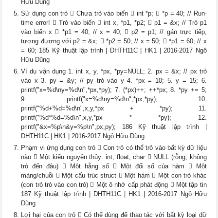
Hữu Dũng
Sử dụng con trỏ  Chưa trỏ vào biến  int *p;  *p = 40; // Run-
time error!  Trỏ vào biến  int x, *p1, *p2;  p1 = &x; // Trỏ p1
vào biến x  *p1 = 40; // x = 40;  p2 = p1; // gán trực tiếp,
tương đương với p2 = &x;  *p2 = 50; // x = 50;  *p1 = 60; // x
= 60; 185 Kỹ thuật lập trình | DHTH11C | HK1 | 2016-2017 Ngô
Hữu Dũng
Ví dụ vận dụng 1. int x, y, *px, *py=NULL; 2. px = &x; // px trỏ
vào x 3. py = &y; // py trỏ vào y 4. *px = 10; 5. y = 15; 6.
printf("x=%d\ny=%d\n",*px,*py); 7. (*px)++; ++*px; 8. *py += 5;
9. printf("x=%d\ny=%d\n",*px,*py); 10.
printf("%d+%d=%d\n",x,y,*px + *py); 11.
printf("%d*%d=%d\n",x,y,*px * *py); 12.
printf("&x=%p\n&y=%p\n",px,py); 186 Kỹ thuật lập trình |
DHTH11C | HK1 | 2016-2017 Ngô Hữu Dũng
Phạm vi ứng dụng con trỏ  Con trỏ có thể trỏ vào bất kỳ dữ liệu
nào  Một kiểu nguyên thủy: int, float, char  NULL (rỗng, không
trỏ đến đâu)  Một hằng số  Một đối số của hàm  Một
mảng/chuỗi  Một cấu trúc struct  Một hàm  Một con trỏ khác
(con trỏ trỏ vào con trỏ)  Một ô nhớ cấp phát động  Một tập tin
187 Kỹ thuật lập trình | DHTH11C | HK1 | 2016-2017 Ngô Hữu
Dũng
Lợi hại của con trỏ  Có thể dùng để thao tác với bất kỳ loại dữ