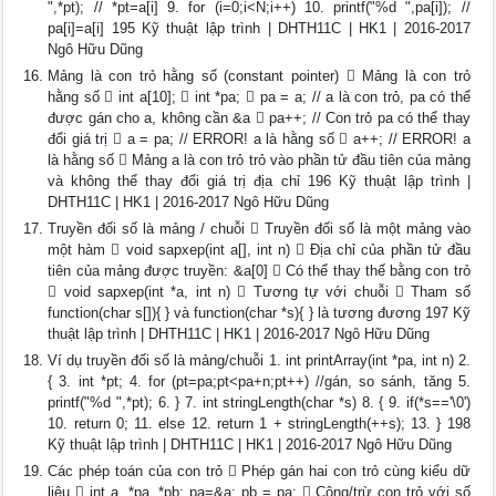
",*pt); // *pt=a[i] 9. for (i=0;i<N;i++) 10. printf("%d ",pa[i]); //
pa[i]=a[i] 195 Kỹ thuật lập trình | DHTH11C | HK1 | 2016-2017
Ngô Hữu Dũng
Mảng là con trỏ hằng số (constant pointer)  Mảng là con trỏ
hằng số  int a[10];  int *pa;  pa = a; // a là con trỏ, pa có thể
được gán cho a, không cần &a  pa++; // Con trỏ pa có thể thay
đổi giá trị  a = pa; // ERROR! a là hằng số  a++; // ERROR! a
là hằng số  Mảng a là con trỏ trỏ vào phần tử đầu tiên của mảng
và không thể thay đổi giá trị địa chỉ 196 Kỹ thuật lập trình |
DHTH11C | HK1 | 2016-2017 Ngô Hữu Dũng
Truyền đối số là mảng / chuỗi  Truyền đối số là một mảng vào
một hàm  void sapxep(int a[], int n)  Địa chỉ của phần tử đầu
tiên của mảng được truyền: &a[0]  Có thể thay thế bằng con trỏ
 void sapxep(int *a, int n)  Tương tự với chuỗi  Tham số
function(char s[]){ } và function(char *s){ } là tương đương 197 Kỹ
thuật lập trình | DHTH11C | HK1 | 2016-2017 Ngô Hữu Dũng
Ví dụ truyền đối số là mảng/chuỗi 1. int printArray(int *pa, int n) 2.
{ 3. int *pt; 4. for (pt=pa;pt<pa+n;pt++) //gán, so sánh, tăng 5.
printf("%d ",*pt); 6. } 7. int stringLength(char *s) 8. { 9. if(*s=='\0')
10. return 0; 11. else 12. return 1 + stringLength(++s); 13. } 198
Kỹ thuật lập trình | DHTH11C | HK1 | 2016-2017 Ngô Hữu Dũng
Các phép toán của con trỏ  Phép gán hai con trỏ cùng kiểu dữ
liệu  int a, *pa, *pb; pa=&a; pb = pa;  Cộng/trừ con trỏ với số