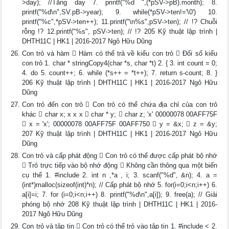
>day); //Tăng day 7. printf("%d ",(*pSV->pB).month); 8.
printf("%d\n",SV.pB->year); 9. while(*pSV->ten!='\0') 10.
printf("%c",*pSV->ten++); 11.printf("\n%s",pSV->ten); // !? Chuỗi
rỗng !? 12.printf("%s", pSV->ten); // !? 205 Kỹ thuật lập trình |
DHTH11C | HK1 | 2016-2017 Ngô Hữu Dũng
Con trỏ và hàm  Hàm có thể trả về kiểu con trỏ  Đối số kiểu
con trỏ 1. char * stringCopy4(char *s, char *t) 2. { 3. int count = 0;
4. do 5. count++; 6. while (*s++ = *t++); 7. return s-count; 8. }
206 Kỹ thuật lập trình | DHTH11C | HK1 | 2016-2017 Ngô Hữu
Dũng
Con trỏ đến con trỏ  Con trỏ có thể chứa địa chỉ của con trỏ
khác  char x; x x x  char * y;  char z; 'x' 00000078 00AFF75F
 x = 'x'; 00000078 00AFF75F 00AFF750  y = &x;  z = &y;
207 Kỹ thuật lập trình | DHTH11C | HK1 | 2016-2017 Ngô Hữu
Dũng
Con trỏ và cấp phát động  Con trỏ có thể được cấp phát bộ nhớ
 Trỏ trực tiếp vào bộ nhớ động  Không cần thông qua một biến
cụ thể 1. #include 2. int n ,*a , i; 3. scanf("%d", &n); 4. a =
(int*)malloc(sizeof(int)*n); // Cấp phát bộ nhớ 5. for(i=0;i<n;i++) 6.
a[i]=i; 7. for (i=0;i<n;i++) 8. printf("%d\n",a[i]); 9. free(a); // Giải
phóng bộ nhớ 208 Kỹ thuật lập trình | DHTH11C | HK1 | 2016-
2017 Ngô Hữu Dũng
Con trỏ và tập tin  Con trỏ có thể trỏ vào tập tin 1. #include < 2.