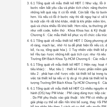
6.1 Tổng quát về mẫu thiết kế HĐT  Như vậy, lỗi ở 
bước nắm bắt yêu cầu và phân tích chức năng thường 
những kết quả này ít có lỗi nhất. Còn bắt ₫ầu từ bướ
hơn. Và nếu có lỗi ở bước này thì rất nguy hại vì sẽ
là một vấn ₫ề rất khó khăn, nhất là khi phần mềm lớn
quả và chứa nhiều lỗi khó biết. Hơn nữa, ta thường ph
như viết code, kiểm thử . Khoa Khoa học & Kỹ thuậ
Chương 6 : Các mẫu thiết kế phục vụ tổ chức cấu trúc
6.1 Tổng quát về mẫu thiết kế HĐT  Dùng phương phá
rõ ràng, mạch lạc, nhờ ₫ó ta dễ phát hiện lỗi nếu có,
kế, ₫a xạ, tổng quát hóa ).  Tuy nhiên việc thiết k
kế ₫ều tạo ₫ược những kết quả tích cực như ₫ã nêu 
Trường ĐH Bách Khoa Tp.HCM Chương 6 : Các mẫu thiế
6.1 Tổng quát về mẫu thiết kế HĐT  Hiện nay, hoạt ₫
tiêu khác) : . Mục tiêu 1 : thiết kế ₫ược phần mềm g
tiêu 2 : phải hạn chế ₫ược việc tái thiết kế lại trong t
việc tái thiết kế lại nếu vì lý do gì ₫ó phải tái thiế
tượng Trường ĐH Bách Khoa Tp.HCM Chương 6 : Các mẫ
6.1 Tổng quát về mẫu thiết kế HĐT Có nhiều nguyên n
hành (OS) hay PM khác : PM càng dùng trực tiếp các t
. Do PM phụ thuộc vào giải thuật : khi PM có nhiều 
giải pháp cụ thể sẽ dẫn ₫ến khó bổ sung, thay ₫ổi PM.
hỗ trợ nhập liệu theo 1 cách gỏ cụ thể, nếu muốn PM 