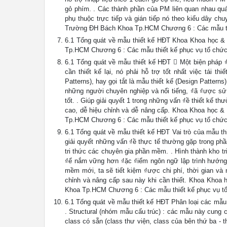
gỏ phím. . Các thành phần của PM liên quan nhau quá
phụ thuộc trực tiếp và gián tiếp nó theo kiểu dây c
Trường ĐH Bách Khoa Tp.HCM Chương 6 : Các mẫu thiế
6.1 Tổng quát về mẫu thiết kế HĐT Khoa Khoa học &
Tp.HCM Chương 6 : Các mẫu thiết kế phục vụ tổ chức 
6.1 Tổng quát về mẫu thiết kế HĐT  Một biện pháp ₫ư
cần thiết kế lại, nó phải hỗ trợ tốt nhất việc tái t
Patterns), hay gọi tắt là mẫu thiết kế (Design Patterns
những người chuyên nghiệp và nổi tiếng, ₫ã ₫ược s
tốt. . Giúp giải quyết 1 trong những vấn ₫ề thiết kế 
cao, dễ hiệu chỉnh và dễ nâng cấp. Khoa Khoa học 
Tp.HCM Chương 6 : Các mẫu thiết kế phục vụ tổ chức 
6.1 Tổng quát về mẫu thiết kế HĐT Vai trò của mẫu th
giải quyết những vấn ₫ề thực tế thường gặp trong phầ
tri thức các chuyên gia phần mềm. . Hình thành kho t
₫ể nắm vững hơn ₫ặc ₫iểm ngôn ngữ lập trình hướng ₫
mềm mới, ta sẽ tiết kiệm ₫ược chi phí, thời gian và
chỉnh và nâng cấp sau này khi cần thiết. Khoa Khoa
Khoa Tp.HCM Chương 6 : Các mẫu thiết kế phục vụ tổ 
6.1 Tổng quát về mẫu thiết kế HĐT Phân loại các mẫu 
. Structural (nhóm mẫu cấu trúc) : các mẫu này cung c
class có sẵn (class thư viện, class của bên thứ ba - t