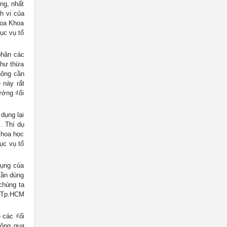
ng, nhất
h vi của
Khoa Khoa
ục vụ tổ
phân các
như thừa
hông cần
 này rất
ướng ₫ối
dụng lại
. Thí dụ
Khoa học
ục vụ tổ
dụng của
cần dùng
chúng ta
a Tp.HCM
 các ₫ối
hông qua