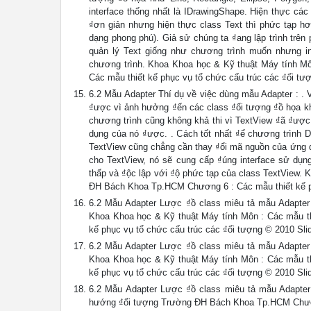
interface thống nhất là IDrawingShape. Hiện thực các
₫ơn giản nhưng hiện thực class Text thì phức tạp hơn
dạng phong phú). Giả sử chúng ta ₫ang lập trình trên
quản lý Text giống như chương trình muốn nhưng in
chương trình. Khoa Khoa học & Kỹ thuật Máy tính 
Các mẫu thiết kế phục vụ tổ chức cấu trúc các ₫ối tư
6.2 Mẫu Adapter Thí dụ về việc dùng mẫu Adapter : . 
₫ược vì ảnh hưởng ₫ến các class ₫ối tượng ₫ồ họa khá
chương trình cũng không khả thi vì TextView ₫ã ₫ược 
dụng của nó ₫ược. . Cách tốt nhất ₫ể chương trình D
TextView cũng chẳng cần thay ₫ổi mã nguồn của ứng dụ
cho TextView, nó sẽ cung cấp ₫úng interface sử dụng
thấp và ₫ộc lập với ₫ộ phức tạp của class TextView.
ĐH Bách Khoa Tp.HCM Chương 6 : Các mẫu thiết kế ph
6.2 Mẫu Adapter Lược ₫ồ class miêu tả mẫu Adapter 
Khoa Khoa học & Kỹ thuật Máy tính Môn : Các mẫu 
kế phục vụ tổ chức cấu trúc các ₫ối tượng © 2010 Sli
6.2 Mẫu Adapter Lược ₫ồ class miêu tả mẫu Adapter 
Khoa Khoa học & Kỹ thuật Máy tính Môn : Các mẫu 
kế phục vụ tổ chức cấu trúc các ₫ối tượng © 2010 Sli
6.2 Mẫu Adapter Lược ₫ồ class miêu tả mẫu Adapter
hướng ₫ối tượng Trường ĐH Bách Khoa Tp.HCM Chương 