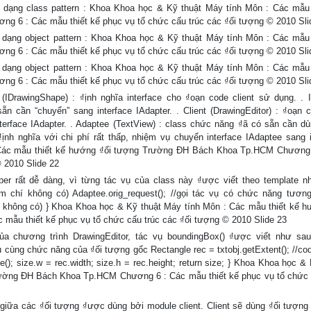
 dạng class pattern : Khoa Khoa học & Kỹ thuật Máy tính Môn : Các mẫu 
6 : Các mẫu thiết kế phục vụ tổ chức cấu trúc các ₫ối tượng © 2010 Sli
dạng object pattern : Khoa Khoa học & Kỹ thuật Máy tính Môn : Các mẫu 
6 : Các mẫu thiết kế phục vụ tổ chức cấu trúc các ₫ối tượng © 2010 Sli
dạng object pattern : Khoa Khoa học & Kỹ thuật Máy tính Môn : Các mẫu 
6 : Các mẫu thiết kế phục vụ tổ chức cấu trúc các ₫ối tượng © 2010 Sli
(IDrawingShape) : ₫ịnh nghĩa interface cho ₫oạn code client sử dụng. . 
sẵn cần “chuyển” sang interface IAdapter. . Client (DrawingEditor) : ₫oạn 
erface IAdapter. . Adaptee (TextView) : class chức năng ₫ã có sẵn cần dù
₫ịnh nghĩa với chi phí rất thấp, nhiệm vụ chuyển interface IAdaptee sang i
 Các mẫu thiết kế hướng ₫ối tượng Trường ĐH Bách Khoa Tp.HCM Chương
© 2010 Slide 22
per rất dễ dàng, vì từng tác vụ của class này ₫ược viết theo template n
ậm chí không có) Adaptee.orig_request(); //gọi tác vụ có chức năng tươn
í không có) } Khoa Khoa học & Kỹ thuật Máy tính Môn : Các mẫu thiết kế h
u thiết kế phục vụ tổ chức cấu trúc các ₫ối tượng © 2010 Slide 23
a chương trình DrawingEditor, tác vụ boundingBox() ₫ược viết như sau
ụ cùng chức năng của ₫ối tượng gốc Rectangle rec = txtobj.getExtent(); //co
(); size.w = rec.width; size.h = rec.height; return size; } Khoa Khoa học & 
rường ĐH Bách Khoa Tp.HCM Chương 6 : Các mẫu thiết kế phục vụ tổ chức 
giữa các ₫ối tượng ₫ược dùng bởi module client. Client sẽ dùng ₫ối tượng