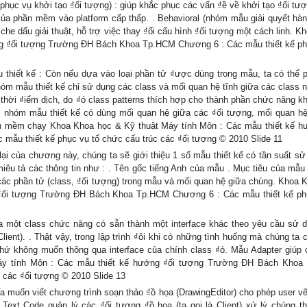
phục vụ khởi tạo ₫ối tượng) : giúp khắc phục các vấn ₫ề về khởi tạo ₫ối tượ
của phần mềm vào platform cấp thấp. . Behavioral (nhóm mẫu giải quyết hàn
che dấu giải thuật, hỗ trợ việc thay ₫ổi cấu hình ₫ối tượng một cách linh. 
ng ₫ối tượng Trường ĐH Bách Khoa Tp.HCM Chương 6 : Các mẫu thiết kế ph
 thiết kế : Còn nếu dựa vào loại phần tử ₫ược dùng trong mẫu, ta có thể 
nhóm mẫu thiết kế chỉ sử dụng các class và mối quan hệ tĩnh giữa các class 
 thời ₫iểm dịch, do ₫ó class patterns thích hợp cho thành phần chức năng k
s : nhóm mẫu thiết kế có dùng mối quan hệ giữa các ₫ối tượng, mối quan hệ
hần mềm chạy Khoa Khoa học & Kỹ thuật Máy tính Môn : Các mẫu thiết kế h
u thiết kế phục vụ tổ chức cấu trúc các ₫ối tượng © 2010 Slide 11
ại của chương này, chúng ta sẽ giới thiệu 1 số mẫu thiết kế có tần suất sử 
miêu tả các thông tin như : . Tên gốc tiếng Anh của mẫu . Mục tiêu của mẫu 
ác phần tử (class, ₫ối tượng) trong mẫu và mối quan hệ giữa chúng. Khoa 
 ₫ối tượng Trường ĐH Bách Khoa Tp.HCM Chương 6 : Các mẫu thiết kế ph
ủa một class chức năng có sẵn thành một interface khác theo yêu cầu sử 
lient). . Thật vậy, trong lập trình ₫ôi khi có những tình huống mà chúng ta 
hứ không muốn thông qua interface của chính class ₫ó. Mẫu Adapter giúp 
Máy tính Môn : Các mẫu thiết kế hướng ₫ối tượng Trường ĐH Bách Kho
 các ₫ối tượng © 2010 Slide 13
Ta muốn viết chương trình soạn thảo ₫ồ họa (DrawingEditor) cho phép user vẽ
 Text Code quản lý các ₫ối tượng ₫ồ họa (ta gọi là Client) xử lý chúng t