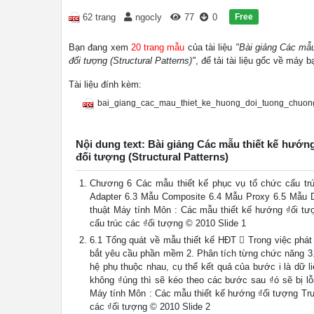
Free
62 trang
ngocly
77
0
Bạn đang xem
20 trang mẫu
của tài liệu
"Bài giảng Các mẫu
đối tượng (Structural Patterns)"
, để tải tài liệu gốc về máy 
Tài liệu đính kèm:
bai_giang_cac_mau_thiet_ke_huong_doi_tuong_chuon
Nội dung text: Bài giảng Các mẫu thiết kế hướn
đối tượng (Structural Patterns)
Chương 6 Các mẫu thiết kế phục vụ tổ chức cấu trúc
Adapter 6.3 Mẫu Composite 6.4 Mẫu Proxy 6.5 Mẫu 
thuật Máy tính Môn : Các mẫu thiết kế hướng ₫ối 
cấu trúc các ₫ối tượng © 2010 Slide 1
6.1 Tổng quát về mẫu thiết kế HĐT  Trong việc phát
bắt yêu cầu phần mềm 2. Phân tích từng chức năng 3. 
hệ phụ thuộc nhau, cụ thể kết quả của bước i là dữ l
không ₫úng thì sẽ kéo theo các bước sau ₫ó sẽ bị lỗ
Máy tính Môn : Các mẫu thiết kế hướng ₫ối tượng T
các ₫ối tượng © 2010 Slide 2