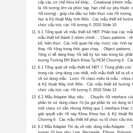
cấp các cơ chế thừa kế khác. . Creational (nhóm mẫu 
là ₫ối tượng lớn và phức tạp, hạn chế sự phụ thuộc 
₫ối tượng) : giúp che dấu sự hiện thực của ₫ối tượng, 
học & Kỹ thuật Máy tính Môn : Các mẫu thiết kế hướ
chức cấu trúc các ₫ối tượng © 2010 Slide 10
6.1 Tổng quát về mẫu thiết kế HĐT Phân loại các mẫu
mẫu thiết kế thành 2 nhóm chính : . Class patterns : 
kế, hiện thực. Các mối quan hệ này ₫ược xác ₫ịnh tại
thay ₫ổi ₫ộng trong thời gian chạy. . Object pattern
₫ộng vì dễ dàng thay ₫ổi bất kỳ lúc nào trong lúc p
tượng Trường ĐH Bách Khoa Tp.HCM Chương 6 : Các mẫ
6.1 Tổng quát về mẫu thiết kế HĐT  Trong phần còn l
trong các ứng dụng cao nhất, mỗi mẫu thiết kế ta sẽ 
về sử dụng mẫu . Lược ₫ồ class miêu tả mẫu : chứa c
& Kỹ thuật Máy tính Môn : Các mẫu thiết kế hướng
chức cấu trúc các ₫ối tượng © 2010 Slide 12
6.2 Mẫu Adapter Mục tiêu : . Chuyển ₫ổi interface c
phần tử sử dụng class ₫ó (ta gọi phần tử sử dụng là C
một class có sẵn nhưng thông qua 1 interface khác c
giải quyết vấn ₫ề này Khoa Khoa học & Kỹ thuật 
Chương 6 : Các mẫu thiết kế phục vụ tổ chức cấu trúc
6.2 Mẫu Adapter Thí dụ về việc dùng mẫu Adapter : . 
tượng ₫ồ họa như Line, Rectangle, Ellipse, Polygon,