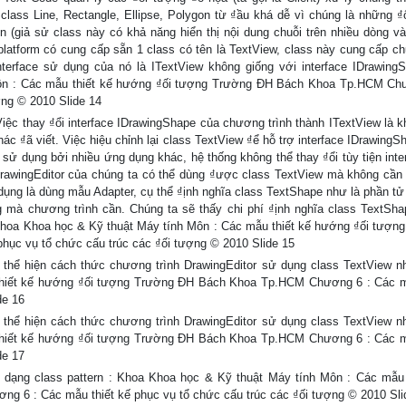
 class Line, Rectangle, Ellipse, Polygon từ ₫ầu khá dễ vì chúng là những ₫
 (giả sử class này có khả năng hiển thị nội dung chuỗi trên nhiều dòng và
 platform có cung cấp sẵn 1 class có tên là TextView, class này cung cấp c
terface sử dụng của nó là ITextView không giống với interface IDrawing
Môn : Các mẫu thiết kế hướng ₫ối tượng Trường ĐH Bách Khoa Tp.HCM Ch
ợng © 2010 Slide 14
Việc thay ₫ổi interface IDrawingShape của chương trình thành ITextView là k
c ₫ã viết. Việc hiệu chỉnh lại class TextView ₫ể hỗ trợ interface IDrawingS
sử dụng bởi nhiều ứng dụng khác, hệ thống không thể thay ₫ổi tùy tiện inte
rawingEditor của chúng ta có thể dùng ₫ược class TextView mà không cần 
ng là dùng mẫu Adapter, cụ thể ₫ịnh nghĩa class TextShape như là phần tử 
 mà chương trình cần. Chúng ta sẽ thấy chi phí ₫ịnh nghĩa class TextShap
 Khoa Khoa học & Kỹ thuật Máy tính Môn : Các mẫu thiết kế hướng ₫ối tượn
ục vụ tổ chức cấu trúc các ₫ối tượng © 2010 Slide 15
thể hiện cách thức chương trình DrawingEditor sử dụng class TextView n
thiết kế hướng ₫ối tượng Trường ĐH Bách Khoa Tp.HCM Chương 6 : Các m
de 16
thể hiện cách thức chương trình DrawingEditor sử dụng class TextView n
thiết kế hướng ₫ối tượng Trường ĐH Bách Khoa Tp.HCM Chương 6 : Các m
de 17
 dạng class pattern : Khoa Khoa học & Kỹ thuật Máy tính Môn : Các mẫu 
6 : Các mẫu thiết kế phục vụ tổ chức cấu trúc các ₫ối tượng © 2010 Sli