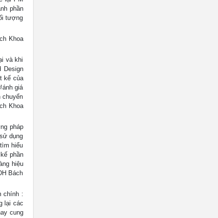
ành phần
ối tượng
ách Khoa
i và khi
d Design
ết kế của
₫ánh giá
n chuyển
ách Khoa
ơng pháp
 sử dụng
tìm hiểu
 kế phần
àng hiệu
 ĐH Bách
 chính :
 lại các
 hay cung