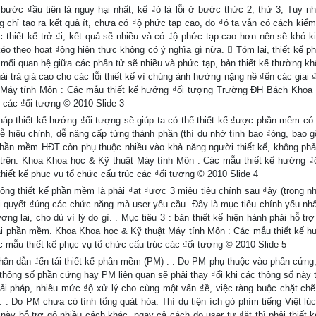
bước ₫ầu tiên là nguy hại nhất, kế ₫ó là lỗi ở bước thức 2, thứ 3, Tuy nh
chỉ tạo ra kết quả ít, chưa có ₫ộ phức tạp cao, do ₫ó ta vẫn có cách kiểm
c thiết kế trở ₫i, kết quả sẽ nhiều và có ₫ộ phức tạp cao hơn nên sẽ khó k
 kéo theo hoạt ₫ộng hiện thực không có ý nghĩa gì nữa.  Tóm lại, thiết kế 
, mối quan hệ giữa các phần tử sẽ nhiều và phức tạp, bản thiết kế thường kh
ải trả giá cao cho các lỗi thiết kế vì chúng ảnh hưởng nặng nề ₫ến các giai 
t Máy tính Môn : Các mẫu thiết kế hướng ₫ối tượng Trường ĐH Bách Kho
 các ₫ối tượng © 2010 Slide 3
p thiết kế hướng ₫ối tượng sẽ giúp ta có thể thiết kế ₫ược phần mềm có 
 dễ hiệu chỉnh, dễ nâng cấp từng thành phần (thí dụ nhờ tính bao ₫óng, bao g
ế phần mềm HĐT còn phụ thuộc nhiều vào khả năng người thiết kế, không phải 
trên. Khoa Khoa học & Kỹ thuật Máy tính Môn : Các mẫu thiết kế hướng ₫
t kế phục vụ tổ chức cấu trúc các ₫ối tượng © 2010 Slide 4
ộng thiết kế phần mềm là phải ₫ạt ₫ược 3 miêu tiêu chính sau ₫ây (trong n
iải quyết ₫úng các chức năng mà user yêu cầu. Đây là mục tiêu chính yếu nhấ
ương lai, cho dù vì lý do gì. . Mục tiêu 3 : bản thiết kế hiện hành phải hỗ trợ
t kế lại phần mềm. Khoa Khoa học & Kỹ thuật Máy tính Môn : Các mẫu thiết kế 
u thiết kế phục vụ tổ chức cấu trúc các ₫ối tượng © 2010 Slide 5
hân dẫn ₫ến tái thiết kế phần mềm (PM) : . Do PM phụ thuộc vào phần cứng,
hông số phần cứng hay PM liên quan sẽ phải thay ₫ổi khi các thông số này t
giải pháp, nhiều mức ₫ộ xử lý cho cùng một vấn ₫ề, việc ràng buộc chặt ch
 . Do PM chưa có tính tổng quát hóa. Thí dụ tiện ích gỏ phím tiếng Việt lúc
này hỗ trợ gỏ nhiều cách khác, ngay cả cách do user tự ₫ặt thì phải thiết k