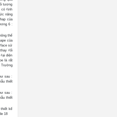
ối tượng
 có ₫ịnh
hức năng
Shap của
ương 6 :
hông thể
hape của
rface sử
thay ₫ổi
₫ại diện
e là rất
g Trường
hư sau :
ẫu thiết
hư sau :
ẫu thiết
thiết kế
de 18