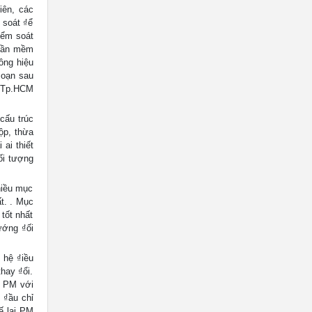
iên, các
 soát ₫ể
iểm soát
phần mềm
ông hiệu
₫oạn sau
a Tp.HCM
cấu trúc
ộp, thừa
ai thiết
ối tượng
hiều mục
t. . Mục
 tốt nhất
hướng ₫ối
 hệ ₫iều
hay ₫ổi.
ẽ PM với
 ₫ầu chỉ
ế lại PM