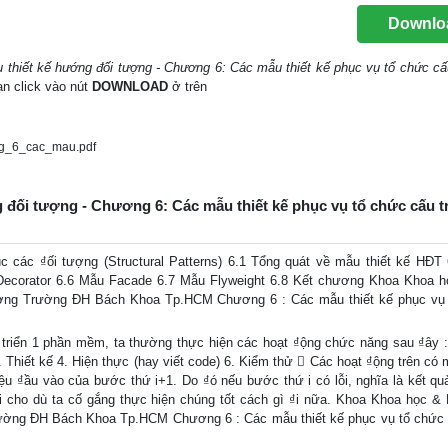
Downlo
 thiết kế hướng đối tượng - Chương 6: Các mẫu thiết kế phục vụ tổ chức cấ
bạn click vào nút
DOWNLOAD
ở trên
g_6_cac_mau.pdf
g đối tượng - Chương 6: Các mẫu thiết kế phục vụ tổ chức cấu t
 các ₫ối tượng (Structural Patterns) 6.1 Tổng quát về mẫu thiết kế HĐT
Decorator 6.6 Mẫu Facade 6.7 Mẫu Flyweight 6.8 Kết chương Khoa Khoa 
tượng Trường ĐH Bách Khoa Tp.HCM Chương 6 : Các mẫu thiết kế phục vụ
 triển 1 phần mềm, ta thường thực hiện các hoạt ₫ộng chức năng sau ₫ây 
Thiết kế 4. Hiện thực (hay viết code) 6. Kiểm thử  Các hoạt ₫ộng trên có 
iệu ₫ầu vào của bước thứ i+1. Do ₫ó nếu bước thứ i có lỗi, nghĩa là kết qu
i cho dù ta cố gắng thực hiện chúng tốt cách gì ₫i nữa. Khoa Khoa học & 
rường ĐH Bách Khoa Tp.HCM Chương 6 : Các mẫu thiết kế phục vụ tổ chức 