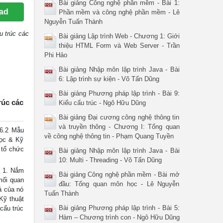
Bài giảng Công nghệ phần mềm - Bài 1:
ad
Phần mềm và công nghệ phần mềm - Lê
Nguyễn Tuấn Thành
u trúc các
Bài giảng Lập trình Web - Chương 1: Giới
thiệu HTML Form và Web Server - Trần
Phi Hảo
Bài giảng Nhập môn lập trình Java - Bài
6: Lập trình sự kiện - Võ Tấn Dũng
Bài giảng Phương pháp lập trình - Bài 9:
rúc các
Kiểu cấu trúc - Ngô Hữu Dũng
Bài giảng Đại cương công nghệ thông tin
và truyền thông - Chương I: Tổng quan
 6.2 Mẫu
về công nghệ thông tin - Phạm Quang Tuyền
học & Kỹ
 tổ chức
Bài giảng Nhập môn lập trình Java - Bài
10: Multi - Threading - Võ Tấn Dũng
: 1. Nắm
Bài giảng Công nghệ phần mềm - Bài mở
mối quan
đầu: Tổng quan môn học - Lê Nguyễn
ả của nó
Tuấn Thành
Kỹ thuật
Bài giảng Phương pháp lập trình - Bài 5:
cấu trúc
Hàm – Chương trình con - Ngô Hữu Dũng