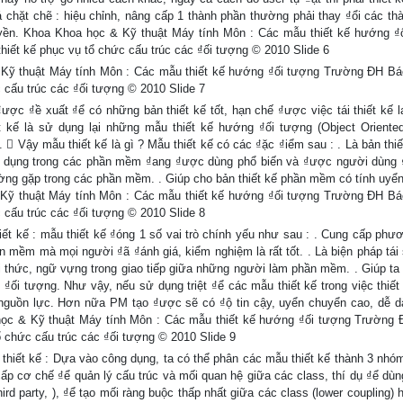
 chặt chẽ : hiệu chỉnh, nâng cấp 1 thành phần thường phải thay ₫ổi các th
huyền. Khoa Khoa học & Kỹ thuật Máy tính Môn : Các mẫu thiết kế hướng ₫
t kế phục vụ tổ chức cấu trúc các ₫ối tượng © 2010 Slide 6
 Kỹ thuật Máy tính Môn : Các mẫu thiết kế hướng ₫ối tượng Trường ĐH B
cấu trúc các ₫ối tượng © 2010 Slide 7
ợc ₫ề xuất ₫ể có những bản thiết kế tốt, hạn chế ₫ược việc tái thiết kế lạ
hiết kế là sử dụng lại những mẫu thiết kế hướng ₫ối tượng (Object Oriente
).  Vậy mẫu thiết kế là gì ? Mẫu thiết kế có các ₫ặc ₫iểm sau : . Là bản thi
ử dụng trong các phần mềm ₫ang ₫ược dùng phổ biến và ₫ược người dùng 
thường gặp trong các phần mềm. . Giúp cho bản thiết kế phần mềm có tính uyể
& Kỹ thuật Máy tính Môn : Các mẫu thiết kế hướng ₫ối tượng Trường ĐH B
cấu trúc các ₫ối tượng © 2010 Slide 8
iết kế : mẫu thiết kế ₫óng 1 số vai trò chính yếu như sau : . Cung cấp phư
n mềm mà mọi người ₫ã ₫ánh giá, kiểm nghiệm là rất tốt. . Là biện pháp tái
ri thức, ngữ vựng trong giao tiếp giữa những người làm phần mềm. . Giúp ta 
ối tượng. Như vậy, nếu sử dụng triệt ₫ể các mẫu thiết kế trong việc thiết
 nguồn lực. Hơn nữa PM tạo ₫ược sẽ có ₫ộ tin cậy, uyển chuyển cao, dễ d
 học & Kỹ thuật Máy tính Môn : Các mẫu thiết kế hướng ₫ối tượng Trường
chức cấu trúc các ₫ối tượng © 2010 Slide 9
thiết kế : Dựa vào công dụng, ta có thể phân các mẫu thiết kế thành 3 nhóm
ấp cơ chế ₫ể quản lý cấu trúc và mối quan hệ giữa các class, thí dụ ₫ể dùng
hird party, ), ₫ể tạo mối ràng buộc thấp nhất giữa các class (lower coupling)