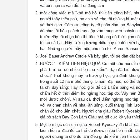
và tôi nhận ra vấn đề. Tôi đang làm
một công việc mà “khô mồ hôi thì tiền cũng hết”, n
người thầy triệu phú, họ chia sẻ cho tôi những bí mật
và thời gian. Cảm ơn công ty cổ phần đào tạo Babylo
đó như tôi bằng cách truy cập vào trang web babylon
trước đây tôi chọn tiền thì tôi sẽ không có thời gian d
tôi có cả hai. Hãy tưởng tượng điều này sẽ đến với b
hai. Những người thầy triệu phú của tôi: Aaron Sans
Joel Bauer Andrew Cordle Và bây giờ, tôi sẽ dẫn dắt 
BƯỚC 1: KIẾM TIỀN HIỆU QUẢ Có một câu nói rất nổi ti
phải tìm nơi có nhiều tiền mà kiếm”. Bạn đã biết đượ
chưa? Thật không may là trường học, gia đình không a
trong suốt 12 năm phổ thông, 5 năm đại học, có thể th
ta chỉ dạy rằng: Hãy học giỏi để có 1 tấm bằng và 
chấm hết ở thời điểm họ ngừng học tập đó. Vậy nên Be
mới được chôn”. Vì sau cái thời điểm ngừng học tập đ
vội vã chen chân về nhà, ăn uống, cuối tháng lĩnh lương,
chán đó cho đến chết. Người cha giàu Robert Kyosaky
giả bộ sách Dạy Con Làm Giàu mà tôi cực kỳ yêu thích
Một bài học của cha giàu Robert Kyosaky đã khai sáng
kiếm tiền ở đâu để có thể có được nhiều tiền nhất. Đ
người chúng ta cho dù làm điều gì để kiếm tiền thì cũ