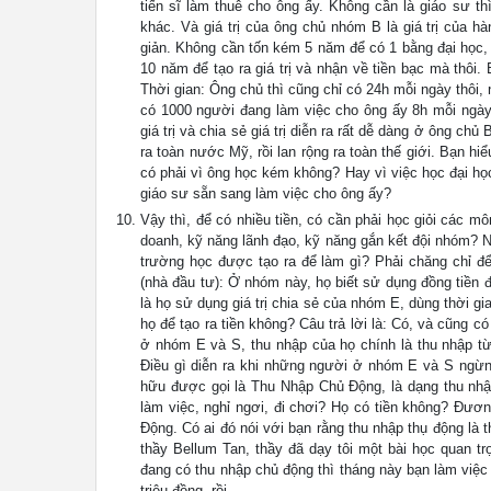
tiến sĩ làm thuê cho ông ấy. Không cần là giáo sư t
khác. Và giá trị của ông chủ nhóm B là giá trị của h
giản. Không cần tốn kém 5 năm để có 1 bằng đại học, 
10 năm để tạo ra giá trị và nhận về tiền bạc mà thôi
Thời gian: Ông chủ thì cũng chỉ có 24h mỗi ngày thôi,
có 1000 người đang làm việc cho ông ấy 8h mỗi ngày
giá trị và chia sẻ giá trị diễn ra rất dễ dàng ở ông c
ra toàn nước Mỹ, rồi lan rộng ra toàn thế giới. Bạn h
có phải vì ông học kém không? Hay vì việc học đại học 
giáo sư sẵn sang làm việc cho ông ấy?
Vậy thì, để có nhiều tiền, có cần phải học giỏi các 
doanh, kỹ năng lãnh đạo, kỹ năng gắn kết đội nhóm? 
trường học được tạo ra để làm gì? Phải chăng chỉ để
(nhà đầu tư): Ở nhóm này, họ biết sử dụng đồng tiền đ
là họ sử dụng giá trị chia sẻ của nhóm E, dùng thời 
họ để tạo ra tiền không? Câu trả lời là: Có, và cũng 
ở nhóm E và S, thu nhập của họ chính là thu nhập từ 
Điều gì diễn ra khi những người ở nhóm E và S ngừ
hữu được gọi là Thu Nhập Chủ Động, là dạng thu nhập 
làm việc, nghỉ ngơi, đi chơi? Họ có tiền không? Đươ
Động. Có ai đó nói với bạn rằng thu nhập thụ động là t
thầy Bellum Tan, thầy đã dạy tôi một bài học qu
đang có thu nhập chủ động thì tháng này bạn làm việc
triệu đồng, rồi