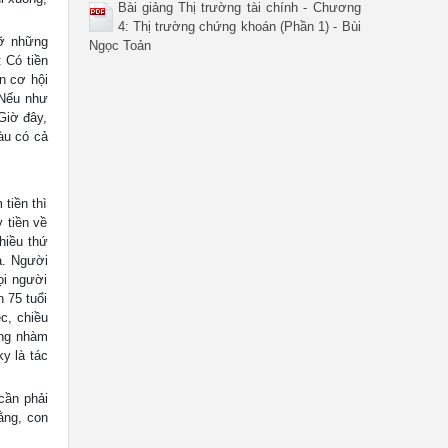
Bài giảng Thị trường tài chính - Chương
4: Thị trường chứng khoán (Phần 1) - Bùi
gỡ những
Ngọc Toản
 Có tiền
n cơ hội
 Nếu như
 Giờ đây,
àu có cả
tiền thì
 tiền về
hiều thứ
ả. Người
ọi người
 75 tuổi
c, chiều
sống nhàm
y là tác
cần phải
ằng, con