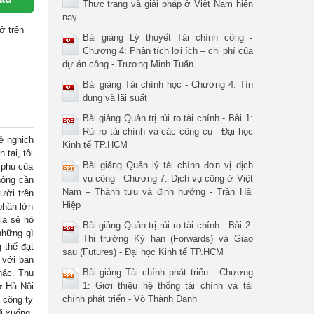
Thực trạng và giải pháp ở Việt Nam hiện
nay
ở trên
Bài giảng Lý thuyết Tài chính công -
Chương 4: Phân tích lợi ích – chi phí của
dự án công - Trương Minh Tuấn
Bài giảng Tài chính học - Chương 4: Tín
dụng và lãi suất
Bài giảng Quản trị rủi ro tài chính - Bài 1:
Rủi ro tài chính và các công cụ - Đại học
ệ nghịch
Kinh tế TP.HCM
tại, tôi
Bài giảng Quản lý tài chính đơn vị dịch
 phú của
vụ công - Chương 7: Dịch vụ công ở Việt
hông cần
Nam – Thành tựu và định hướng - Trần Hải
ười trên
Hiệp
 phần lớn
ia sẻ nó
Bài giảng Quản trị rủi ro tài chính - Bài 2:
những gì
Thị trường Kỳ hạn (Forwards) và Giao
 thể đạt
sau (Futures) - Đại học Kinh tế TP.HCM
 với bạn
Bài giảng Tài chính phát triển - Chương
hác. Thu
1: Giới thiệu hệ thống tài chính và tài
ở Hà Nội
chính phát triển - Võ Thành Danh
a công ty
đi xuống,