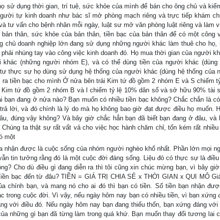
sử dụng thời gian, trí tuệ, sức khỏe của mình để bán cho ông chủ và kiếm
gười tự kinh doanh như bác sĩ mở phòng mạch riêng và trực tiếp khám c
à tư vấn cho bệnh nhân mỗi ngày, luật sư mở văn phòng luật riêng và làm v
a bản thân, sức khỏe của bản thân, tiền bạc của bản thân để có một công v
 chủ doanh nghiệp lớn đang sử dụng những người khác làm thuê cho họ,
 phải nhúng tay vào công việc kinh doanh đó. Họ mua thời gian của người k
i khác (những người nhóm E), và có thể dùng tiền của người khác (dùng 
 tư thực sự họ dùng sử dụng hệ thống của người khác (dùng hệ thống của 
 ra tiền bạc cho mình Ở nửa bên trái Kim tứ đồ gồm 2 nhóm E và S chiếm t
i Kim tứ đồ gồm 2 nhóm B và I chiếm tỷ lệ 10% dân số và sở hữu 90% tài 
i bạn đang ở nửa nào? Bạn muốn có nhiều tiền bạc không? Chắc chắn là có
trả lời, và đó chính là lý do mà họ không bao giờ đạt được điều họ muốn. 
 đâu, đúng vậy không? Và bây giờ chắc hẳn bạn đã biết bạn đang ở đâu, và 
 Chúng ta thật sự rất vất vả cho việc học hành chăm chỉ, tốn kém rất nhiều 
ó một
 nhận được là cuộc sống của nhóm người nghèo khổ nhất. Phần lớn mọi n
vẫn tin tưởng rằng đó là một cuộc đời đáng sống. Liệu đó có thực sự là điề
g? Cho dù điều gì đang diễn ra thì tôi cũng xin chúc mừng bạn, vì bây giờ
 Tiền bạc đến từ đâu? TIỀN = GIÁ TRỊ CHIA SẺ x THỜI GIAN x QUI MÔ Giá 
của chính bạn, và mang nó cho ai đó thì bạn có tiền. Số tiền bạn nhận đư
c trong cuộc đời. Vì vậy, nếu ngày hôm nay bạn có nhiều tiền, vì bạn xứng 
g với điều đó. Nếu ngày hôm nay bạn đang thiếu thốn, bạn xứng đáng với 
ủa những gì bạn đã từng làm trong quá khứ. Bạn muốn thay đổi tương lai 