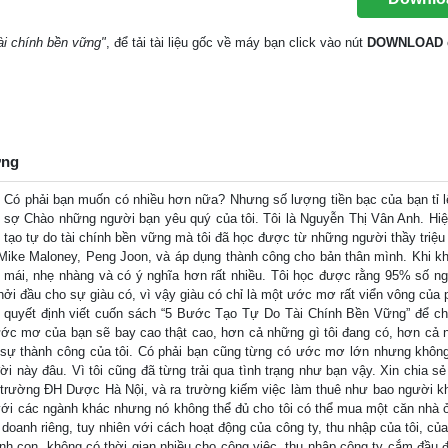
ài chính bền vững"
, để tải tài liệu gốc về máy bạn click vào nút
DOWNLOAD
ững
Có phải bạn muốn có nhiều hơn nữa? Nhưng số lượng tiền bạc của bạn tỉ l
 sợ Chào những người bạn yêu quý của tôi. Tôi là Nguyễn Thị Vân Anh. Hiện 
c tạo tự do tài chính bền vững mà tôi đã học được từ những người thầy triệu
Mike Maloney, Peng Joon, và áp dụng thành công cho bản thân mình. Khi k
i mái, nhẹ nhàng và có ý nghĩa hơn rất nhiều. Tôi học được rằng 95% số ng
khởi đầu cho sự giàu có, vì vậy giàu có chỉ là một ước mơ rất viển vông của
tôi quyết định viết cuốn sách “5 Bước Tạo Tự Do Tài Chính Bền Vững” để ch
ớc mơ của bạn sẽ bay cao thật cao, hơn cả những gì tôi đang có, hơn cả 
 sự thành công của tôi. Có phải bạn cũng từng có ước mơ lớn nhưng không
này đâu. Vì tôi cũng đã từng trải qua tình trạng như bạn vậy. Xin chia sẻ
ệp trường ĐH Dược Hà Nội, và ra trường kiếm việc làm thuê như bao người k
với các ngành khác nhưng nó không thể đủ cho tôi có thể mua một căn nhà 
nh doanh riêng, tuy nhiên với cách hoạt động của công ty, thu nhập của tôi, củ
 sinh con, không có thời gian nhiều cho công việc, thu nhập công ty cắm đầu 