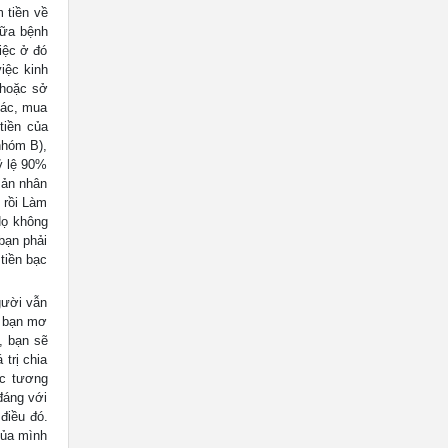
 tiền về
hữa bệnh
iệc ở đó
iệc kinh
 hoặc sở
hác, mua
tiền của
nhóm B),
ỷ lệ 90%
sản nhân
 rồi Làm
Họ không
bạn phải
tiền bạc
gười vẫn
u bạn mơ
, bạn sẽ
trị chia
ợc tương
đáng với
điều đó.
của mình