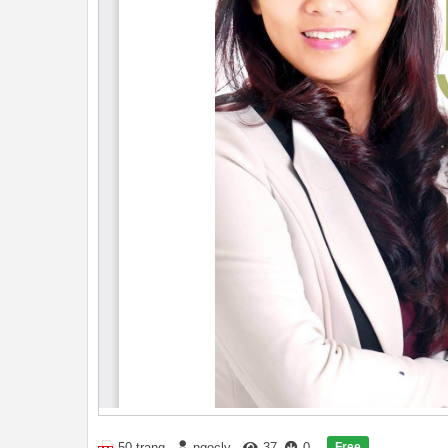
Free
50 trang
ngocly
37
0