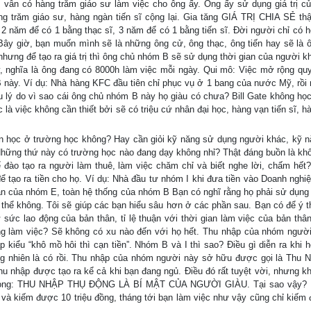
hì vẫn có hàng trăm giáo sư làm việc cho ông ấy. Ông ấy sử dụng giá trị c
àng trăm giáo sư, hàng ngàn tiến sĩ cộng lại. Gia tăng GIÁ TRỊ CHIA SẺ thậ
2 năm để có 1 bằng thạc sĩ, 3 năm để có 1 bằng tiến sĩ. Đời người chỉ có h
. Bây giờ, bạn muốn mình sẽ là những ông cử, ông thạc, ông tiến hay sẽ là 
 nhưng để tạo ra giá trị thì ông chủ nhóm B sẽ sử dụng thời gian của người k
, nghĩa là ông đang có 8000h làm việc mỗi ngày. Qui mô: Việc mở rộng qu
hủ B này. Ví dụ: Nhà hàng KFC đầu tiên chỉ phục vụ ở 1 bang của nước Mỹ, rồ
iểu lý do vì sao cái ông chủ nhóm B này họ giàu có chưa? Bill Gate không học
là việc không cần thiết bởi sẽ có triệu cứ nhân đại học, hàng vạn tiến sĩ, 
môn học ở trường học không? Hay cần giỏi kỹ năng sử dụng người khác, kỹ n
Những thứ này có trường học nào đang dạy không nhỉ? Thật đáng buồn là kh
 đào tạo ra người làm thuê, làm việc chăm chỉ và biết nghe lời, chấm hết
ể tạo ra tiền cho họ. Ví dụ: Nhà đầu tư nhóm I khi đưa tiền vào Doanh nghiệ
gian của nhóm E, toàn hệ thống của nhóm B Bạn có nghĩ rằng họ phải sử dụng 
có thể không. Tôi sẽ giúp các bạn hiểu sâu hơn ở các phần sau. Bạn có để ý t
sức lao động của bản thân, tỉ lệ thuận với thời gian làm việc của bản thâ
ng làm việc? Sẽ không có xu nào đến với họ hết. Thu nhập của nhóm ngườ
kiểu “khô mồ hôi thì cạn tiền”. Nhóm B và I thì sao? Điều gì diễn ra khi 
ng nhiên là có rồi. Thu nhập của nhóm người này sở hữu được gọi là Thu 
hu nhập được tạo ra kể cả khi bạn đang ngủ. Điều đó rất tuyệt vời, nhưng kh
an trọng: THU NHẬP THỤ ĐỘNG LÀ BÍ MẬT CỦA NGƯỜI GIÀU. Tại sao vậy?
 và kiếm được 10 triệu đồng, tháng tới bạn làm việc như vậy cũng chỉ kiếm