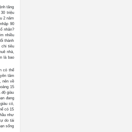
ịnh tăng
30 triệu
au 2 năm
 nhập 90
số nhân?
ếm nhiều
ổi thành
chi tiêu
huê nhà,
n là bao
n có thể
 yên tâm
, nên về
hoảng 15
 độ giàu
bạn đang
giàu có,
hể có 15
 hầu như
tự do tài
bạn sống