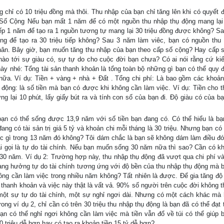
g chỉ có 10 triệu đồng mà thôi. Thu nhập của bạn chỉ tăng lên khi có quyết đ
ố Cộng Nếu bạn mất 1 năm để có một nguồn thu nhập thụ động mang lại 
ếp 1 năm để tạo ra 1 nguồn tương tự mang lại 30 triệu đồng được không? S
ng để tạo ra 30 triệu tiếp không? Sau 3 năm làm viêc, bạn có nguồn thu
ân. Bây giờ, bạn muốn tăng thu nhập của bạn theo cấp số cộng? Hay cấp 
ào tới sự giàu có, sự tự do cho cuộc đời bạn chưa? Có ai nói rằng cứ ki
ày nhé: Tổng tài sản thanh khoản là tổng toàn bộ những gì bạn có thể quy đ
nữa. Ví dụ: Tiền + vàng + nhà + Đất . Tổng chi phí: Là bao gồm các khoản 
ng: là số tiền mà bạn có được khi không cần làm việc. Ví dụ: Tiền cho t
ng lại 10 phút, lấy giấy bút ra và tính con số của bạn đi. Độ giàu có của bạ
ạn có thể sống được 13,9 năm với số tiền bạn đang có. Có thể hiểu là bạ
ng có tài sản trị giá 5 tỷ và khoản chi mỗi tháng là 30 triệu. Nhưng bạn có
iệc gì trong 13 năm đó không? Tôi dám chắc là bạn sẽ không dám làm điều đó
i gọi là tự do tài chính. Nếu bạn muốn sống 30 năm nữa thì sao? Cần có k
30 năm. Ví dụ 2: Trường hợp này, thu nhập thụ động đã vượt qua chi phí và
đang hưởng tự do tài chính tương ứng với độ bền của thu nhập thụ động mà 
ng cần làm việc trong nhiều năm không? Tất nhiên là được. Để gia tăng độ 
n thanh khoản và việc này thật là vất vả. 90% số người trên cuộc đời không t
một sự tự do tài chính, một sự nghỉ ngơi dài. Nhưng có một cách khác mà
ong ví dụ 2, chỉ cần có trên 30 triệu thu nhập thụ động là bạn đã có thể đạt 
à bạn có thể nghỉ ngơi không cần làm việc mà tiền vẫn đổ về túi có thể giúp 
 triệu dễ hơn hay có tạo ra khoản tiền 15 tỷ dễ hơn?