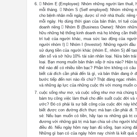
 Nhóm E (Employee): Nhóm những người làm thuê, họ 
mỗi tháng.  Nhóm S (Self employed): Nhóm những n
cho bệnh nhân mỗi ngày, dược sĩ mở nhà thuốc riêng v
mỗi ngày. Họ dùng thời gian của bản thân, trí tuệ củ
doanh riêng  Nhóm B (Business Owner): Nhóm những
hữu những hệ thống kinh doanh mà họ không cần thiết
trí tuệ của người khác, mua sức lao động của ngườ
người nhóm I)  Nhóm I (Investor): Những người đầu
sử dụng tiền của người khác (nhóm E, nhóm S) để tạo
dân số và sở hữu 10% tài sản nhân loại. Nửa bên trá
loại. Bạn mong muốn bản thân xếp ở nửa nào? Hiện tạ
thế nào để có nhiều tiền bạc? Phần lớn không có câu 
biết cái đích cần phải đến là gì, và bản thân đang ở
bước tiếp đến nơi nào rồi chứ? Thật đáng ngạc nhiên.
và những áp lực của những cuộc thi với mong muốn c
cuộc sống như mơ, và cuộc sống như mơ mà chúng ta
bám trụ công việc làm thuê cho đến suốt cuộc đời và 
ước? Đó có phải là sự bất công của cuộc đời này khôn
biết được con đường đích thực mà bạn cần phải đi.
sẻ: Nếu bạn muốn có tiền, hãy tạo ra những giá trị 
đương với những giá trị mà bạn chia sẻ cho người khá
điều đó. Nếu ngày hôm nay bạn đủ sống, bạn xứng đán
Những gì bạn có của ngày hôm nay chính là kết quả c