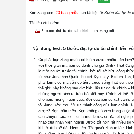
Bạn đang xem
20 trang mẫu
của tài liệu
"5 Bước đạt tự do t
Tài liệu đính kèm:
5_buoc_dat_tu_do_tai_chinh_ben_vung.pdf
Nội dung text: 5 Bước đạt tự do tài chính bền v
Có phải bạn đang muốn có kiếm được nhiều tiền hơn? 
với thời gian mà bạn sẽ dành cho gia đình? Thật đáng
là một người tự do tài chính, bởi tôi sở hữu công thứ
tôi như Jonathan Quek, Robert Kyosaky, Bellum Tan, 
phải làm việc mà vẫn có tiền, cuộc sống thật sự thoá
thế giới này không bao giờ biết đến tự do tài chính – 
những người sinh ra trên trái đất này. Chính vì thế 
cho bạn, mong muốn cuộc đời của bạn sẽ cất cánh, ư
tôi đang ước mơ. Vì sự thành công của bạn chính là
được? Bạn thân mến. Bạn không cô đơn trong cuộc đời 
câu chuyện của tôi. Tôi là một Dược sĩ, đã tốt nghi
nhập của nhân viên ngành Dược tốt hơn rất nhiều so 
khi tôi tính sẽ tiết kiệm tiền. Tôi quyết định ra làm ki
lên xuống theo thời gian tôi tập trung vào đó. Khi tôi