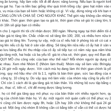
ông ăn lương, hãy làm việc tốt đi để được nâng lương. Nếu bạn là người kin
ừa gạt họ. Tạo ra tiền bạc giống như quá trình trồng cây: gieo hạt mầm vào
u, vụ mùa của bạn sẽ kém hoặc không có gì. Vì vậy, đừng nóng vội khi bạn 
Y CÀNG LỚN VÀ CHIA SẺ CHO NGƯỜI KHÁC Thế giới này không cần những 
hác. Thời gian: thời gian tạo ra giá trị, thời gian chia sẻ giá trị càng lớn,
với 16h sẽ giúp bạn có nhiều
n cho 1 người thì tôi chỉ nhận được 300 ngàn. Nhưng ngay tại thời điểm tôi 
ận giá trị tăng lên. Chắc chắn nó sẽ tăng lên 100, 200, và nhiều hơn nữa tr
rao giá trị tăng lên. Tương tự vậy, một ca sĩ nếu hát ở phòng trà sẽ có cat 
ăng lên nếu cô ấy hát ở sân vận động. Sẽ tăng lên nữa nếu cô ấy hát ở sân 
sao lưu băng đĩa thì thu nhập của cô ấy sẽ tiếp tục có năm này qua năm khá
 gia tăng một, hai hoặc cả ba yếu tố: giá trị chia sẻ, thời gian, quy mô Bạn đ
QUY MÔ cho công việc của bạn như thế nào? Mỗi nhóm người áp dụng c
khác nhau. Xem nhé Nhóm E (Nhóm làm thuê): Nhóm này sẽ làm việc 8h/ngày
á 24 giờ mỗi ngày được. Với cách mà họ đang làm thì thời gian chính là yế
ng, quy mô hầu như chỉ là 1:1, nghĩa là bán thời gian, sức lao động của 
 5 công ty, 10 công ty. Do vậy quy mô làm việc của nhóm này cũng là yếu tố 
Chỉ còn 1 cách đó là gia tăng giá trị bản thân. Và những bộ sưu tập bằng 
ọc, thạc sĩ, tiến sĩ, chỉ để mong được tăng lương.
họ có thể gia tăng quy mô phục vụ của bản thân với nhiều người hơn, q
ăng của chính bản thân họ. Ví dụ: một người mở quán café có thể phục vụ 
 thì cũng chỉ làm được ngày 8h, hoặc 12h hay 16h chứ không thể quá 24 g
ia sẻ: Một ông chủ nhóm B không cần có bằng tiến sĩ vẫn có thể có được h