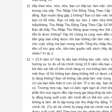
tiếp theo nữa, nữa, nữa, bạn cứ tiếp tục làm việc cũn
lương của sếp. Thu Nhập Chủ Động Tăng Theo Cấp S
đồng. Bạn muốn tăng gấp 2 không? Bạn có làm việc ti
bạn có 60 triệu. Bạn có tiếp tục làm 1 năm nữa khô
triệu/tháng. Thu Nhập Thụ Động Tăng Theo Cấp Số Nh
Bạn đã thấy Thu Nhập Thụ Động quan trọng như thế n
tiền là được không? Vậy thì chúng ta cùng xem điều n
tiền giúp bạn sống được khi bạn không cần làm việc 
cho cuộc sống mà bạn mong muốn Tổng thu nhập thụ độ
tiền cổ tức góp vốn, tiền bản quyền viết sách, Hãy dừ
nhiêu? Ví dụ 1:
+ 13,9 năm à? Vậy là nếu bạn không làm việc nữa, b
hưởng sự tự do về tài chính trong 13.9 năm nếu bạn đa
khi tiêu xài hết số tiền mình đang có mà không làm v
mặt thực tế thì không bạn đang không thể có được cá
tỷ đúng không? Bạn sẽ không cần phải làm việc trong 
có của bạn biểu hiện ở con số âm. Ở ví dụ này: bạn 
có. Trường hợp này, bạn có dám nghỉ ngơi đi chơi khô
phần lớn mọi người đều tập trung gia tăng tổng tài sả
tỷ đồng trong suốt cuộc đời mình để có thể mơ ước 
không ai làm, đó là tập trung vào thu nhập thụ động. Tr
chính rồi. (Tự do tài chính là trạng thái tài chính m
được suốt cuộc đời) Theo bạn tạo thu nhập thụ động 30