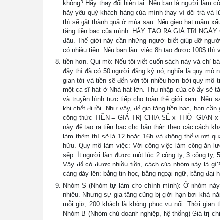
không? Hãy thay đổi hiện tại. Nếu bạn là người làm c
hãy yêu quý khách hàng của mình thay vì dối trá và l
thì sẽ gặt thành quả ở mùa sau. Nếu gieo hạt mầm xấ
tăng tiền bạc của mình. HÃY TẠO RA GIÁ TRỊ NGÀ
đâu. Thế giới này cần những người biết giúp đỡ người k
có nhiều tiền. Nếu bạn làm việc 8h tạo được 100$ thì 
tiền hơn. Qui mô: Nếu tôi viết cuốn sách này và chỉ bá
đây thì đã có 50 người đăng ký nó, nghĩa là quy mô nh
gian tới và tiền sẽ đến với tôi nhiều hơn bởi quy mô t
một ca sĩ hát ở Nhà hát lớn. Thu nhập của cô ấy sẽ t
và truyền hình trực tiếp cho toàn thế giới xem. Nếu 
khi chết đi rồi. Như vậy, để gia tăng tiền bạc, bạn cần
công thức TIỀN = GIÁ TRỊ CHIA SẺ x THỜI GIAN x 
này để tạo ra tiền bạc cho bản thân theo các cách 
làm thêm thì sẽ là 12 hoặc 16h và không thể vượt qu
hữu. Quy mô làm việc: Với công việc làm công ăn lươ
sếp. Ít người làm được một lúc 2 công ty, 3 công ty,
Vậy để có được nhiều tiền, cách của nhóm này là gì? 
càng dày lên: bằng tin học, bằng ngoại ngữ, bằng đại h
Nhóm S (Nhóm tự làm cho chính mình): Ở nhóm này, 
nhiều. Nhưng sự gia tăng cũng bị giới hạn bởi khả n
mỗi giờ, 200 khách là không phục vụ nổi. Thời gian
Nhóm B (Nhóm chủ doanh nghiệp, hệ thống) Giá trị ch