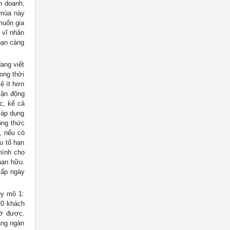
h doanh,
 mùa này
muốn gia
vĩ nhân
 bạn càng
đang viết
ong thời
xê ít hơn
vận động
c, kể cả
ã áp dụng
ông thức
, nếu có
u tố hạn
mình cho
hạn hữu.
cấp ngày
uy mô 1:
20 khách
iờ được.
àng ngàn