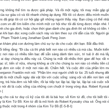
hưng không thể tìm ra được giải pháp. Và rồi một ngày, tôi may mắn gặp 
 của sự giàu có và tôi nhanh chóng áp dụng. Rồi tôi có được điều mình muốn:
ns đã giúp tôi có cơ hội gặp gỡ những người thầy này. Bạn cũng có thể nhậ
s.com.vn để tìm kiếm cho mình một cơ hội như tôi đã từng được nhận nhé.
ành cho gia đình, hoặc chọn thời gian dành cho gia đình thì sẽ không có tiền.
ạn khi bạn đọc xong cuốn sách này và làm theo sự chỉ dẫn của tôi: Người gi
oni Phạm Thành Long Jonathan Quek Peng Joon
bạn khám phá con đường làm chủ sự tự do cho cuộc đời bạn. Bắt đầu thôi.
ếng rằng: “Đi câu cá thì phải biết nơi nào có nhiều cá mà câu. Muốn kiếm 
c nơi nào có nhiều tiền bạc để sẵn sàng dành tâm sức, trí tuệ ở đó mà lấy
i dạy chúng ta điều này cả. Chúng ta mất rất nhiều thời gian để học rất n
ạc sĩ, tiến sĩ nữa, nhưng không ai chỉ cho chúng ta nơi nào có nhiều tiền c
nộp đơn xin việc ở một nơi nào đó. Chấm hết. Và cuộc đời của phần lớn m
njamin Franklin mới nói: “Phần lớn mọi người chết từ lúc 25 tuổi nhưng đến
ó là một chuỗi ngày dài vật lộn với cuộc sống: sáng vội vã đến nơi làm việ
 trả hóa đơn và hết tiền, rồi lại tiếp tục lặp lại, lặp lại, lặp lại cái cuộc 
 nói đó là cuộc sống của những con chuột ở trong vòng đua. Robert Kyosak
 (
 cho cái tư duy cũ kỹ của tôi đó là bài học về Kim tứ đồ, cho tôi biết tôi 
ây là Kim Tứ Đồ: Kim tứ đồ là mô hình do Robert Kyosaky chia sẻ. Ông nói r
ng thuộc một trong 4 nhóm của Kim Tứ Đồ (E-S-B-I):