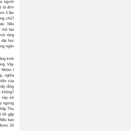
ủa người
t là đơn
ơn 3 lần
ông chủ?
hác. Nếu
y mô tạo
i mở rộng
 đại học
hàng ngàn
ăng kinh
ông. Vậy
? Nhóm I
p, nghĩa
tiền của
hấy rằng
n không?
i này sở
họ ngừng
Nhập Thụ
i tôi gặp
 Nếu bạn
 được 10