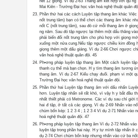
hết 12 giọng. Ví dụ 2-63 Thang âm kết hợp với qu ng 
Mai Kiên - Trường Đại học văn hoá nghệ thuật quân độ
Phần thứ hai các cách Luyện tập thang âm khác Việc tậ
nốt trung tâm) bạn có thể chơi các thang âm khác nh
nốt C (nốt trung tâm), sau đó cứ mỗi thang âm ở giọn
ng năm. Sau đó tập ngược lại thêm một dấu thăng vào
phải biến đổi nốt trung tâm cho phù hợp với giọng mớ
xuống một nửa cung.Nếu tập ngược chiều kim đồng hồ 
giọng thêm một dấu giáng. Ví dụ 2-66 Chơi ngược ch
văn hoá nghệ thuật quân đội. 45
Ph•ơng pháp luyện tập thang âm Một cách luyện tập k
thanh cụ thể mà bạn chọn. H y tìm thang âm tương ứng
thang âm. Ví dụ 2-67 Kiểu chạy đuổi. phạm vi một qu
Trường Đại học văn hoá nghệ thuật quân đội.
Phần thứ hai Luyện tập thang âm với dấu nhấn Luyệ
hơn. Luyện tập nhấn sẽ rất khó, vì vậy h y bắt đầu t
nhất thiết phải có Metronome. Các ví dụ sau chỉ giới
hai đ tập, ở tất cả các giọng. Ví dụ 2-69 Nhấn vào n
chùm bốn kép: 1 2 3 4 ; 1 2 3 4 Ví dụ 2-71 Nhấn vào 
hoá nghệ thuật quân đội. 47
Ph•ơng pháp luyện tập thang âm Ví dụ 2-72 Nhấn vào n
luyện tập trong phần hai này. H y tự mình tập nhấn ở 
dụ 2-74 Chơi chùm bốn kép nhưng nhấn vào cứ ba nốt 