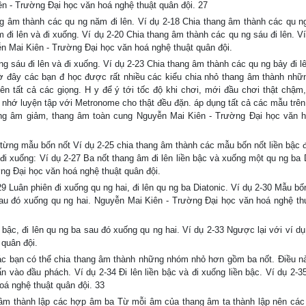
ên - Trường Đại học văn hoá nghệ thuật quân đội. 27
g âm thành các qu ng năm đi lên. Ví dụ 2-18 Chia thang âm thành các qu n
đi lên và đi xuống. Ví dụ 2-20 Chia thang âm thành các qu ng sáu đi lên. Ví
n Mai Kiên - Trường Đại học văn hoá nghệ thuật quân đội.
g sáu đi lên và đi xuống. Ví dụ 2-23 Chia thang âm thành các qu ng bảy đi lê
ờ đây các bạn đ học được rất nhiều các kiểu chia nhỏ thang âm thành nhữ
rên tất cả các giọng. H y để ý tới tốc độ khi chơi, mới đầu chơi thật chậm,
y nhớ luyện tập với Metronome cho thật đều đặn. áp dụng tất cả các mẫu trên
hang âm giảm, thang âm toàn cung Nguyễn Mai Kiên - Trường Đại học văn 
ừng mẫu bốn nốt Ví dụ 2-25 chia thang âm thành các mẫu bốn nốt liền bậc đi
đi xuống: Ví dụ 2-27 Ba nốt thang âm đi lên liền bậc và xuống một qu ng ba D
ng Đại học văn hoá nghệ thuật quân đội.
29 Luân phiên đi xuống qu ng hai, đi lên qu ng ba Diatonic. Ví dụ 2-30 Mẫu bố
 sau đó xuống qu ng hai. Nguyễn Mai Kiên - Trường Đại học văn hoá nghệ th
bậc, đi lên qu ng ba sau đó xuống qu ng hai. Ví dụ 2-33 Ngược lại với ví dụ
quân đội.
c bạn có thể chia thang âm thành những nhóm nhỏ hơn gồm ba nốt. Điều nà
 vào đầu phách. Ví dụ 2-34 Đi lên liền bậc và đi xuống liền bậc. Ví dụ 2-
oá nghệ thuật quân đội. 33
 âm thành lập các hợp âm ba Từ mỗi âm của thang âm ta thành lập nên cá