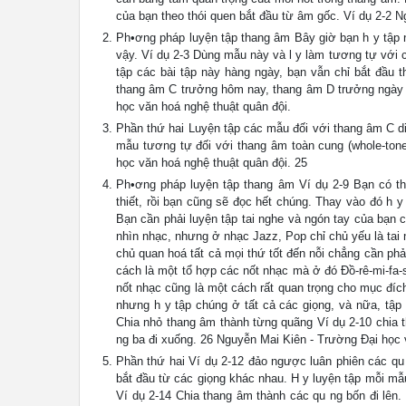
của bạn theo thói quen bắt đầu từ âm gốc. Ví dụ 2-2 
Ph•ơng pháp luyện tập thang âm Bây giờ bạn h y tập ng
vậy. Ví dụ 2-3 Dùng mẫu này và l y làm tương tự với 
tập các bài tập này hàng ngày, bạn vẫn chỉ bắt đầu
thang âm C trưởng hôm nay, thang âm D trưởng ngày 
học văn hoá nghệ thuật quân đội.
Phần thứ hai Luyện tập các mẫu đối với thang âm C di
mẫu tương tự đối với thang âm toàn cung (whole-tone
học văn hoá nghệ thuật quân đội. 25
Ph•ơng pháp luyện tập thang âm Ví dụ 2-9 Bạn có th
thiết, rồi bạn cũng sẽ đọc hết chúng. Thay vào đó h 
Bạn cần phải luyện tập tai nghe và ngón tay của bạn 
nhìn nhạc, nhưng ở nhạc Jazz, Pop chỉ chủ yếu là tai 
chủ quan hoá tất cả mọi thứ tốt đến nỗi chẳng cần ph
cách là một tổ hợp các nốt nhạc mà ở đó Đồ-rê-mi-fa-
nốt nhạc cũng là một cách rất quan trọng cho mục đí
nhưng h y tập chúng ở tất cả các giọng, và nữa, tập
Chia nhỏ thang âm thành từng quãng Ví dụ 2-10 chia t
ng ba đi xuống. 26 Nguyễn Mai Kiên - Trường Đại học 
Phần thứ hai Ví dụ 2-12 đảo ngược luân phiên các qu 
bắt đầu từ các giọng khác nhau. H y luyện tập mỗi mẫ
Ví dụ 2-14 Chia thang âm thành các qu ng bốn đi lên.