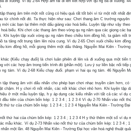
ba đi xuống. Ví dụ 2-64 Hợp âm rải đi lên kết hợp với qu ng ba đi xuống. 4
i.
p thang âm trên một nốt cũng có hiệu quả rất tốt bởi vì từ một nốt nhất định
au từ chính nốt đó. Ta thực hiện như sau: Chơi thang âm C trưởng nguyên 
g mới các bạn lại thêm một dấu giáng vào hoá biểu. Luyện tập như vậy theo
 hoá biểu. Khi chơi các thang âm theo vòng qu ng năm qua các giọng các bạ
i. Khi luyện tập xuôi vòng qu ng năm theo chiều kim đồng hồ, ta giảm nốt t
ta tăng nốt trung tâm lên nửa cung. Ví dụ 2-65 Chơi xuôi chiều kim đồng
iều kim đồng hồ, mỗi giọng thêm một dấu thăng. Nguyễn Mai Kiên - Trường
hác (Kiểu chạy đuổi) là chơi luân phiên đi lên và đi xuống qua một tiến t
 với các hợp âm trong tiến trình đó (phần một). Lưu ý sự liền bậc nối tiếp 
 ng tám. Ví dụ 2-68 Kiểu chạy đuổi. phạm vi hai qu ng tám. 46 Nguyễn Ma
n tập thang âm với dấu nhấn cho phép bạn chơi nhạc truyền cảm hơn, có
hật chậm. H y chơi rõ nốt nhấn, các nốt khác chơi nhỏ hơn. Khi luyện tập d
 thiệu ở một mẫu luyện tập, h y áp dụng các kiểu nhấn với tất cả các ví dụ 
ốt đầu tiên của chùm bốn kép: 1 2 3 4 ; 1 2 3 4 Ví dụ 2-70 Nhấn vào nốt th
nốt thứ tư của chùm bốn kép: 1 2 3 4 ; 1 2 3 4 Nguyễn Mai Kiên - Trường Đại
ốt thứ hai của chùm bốn kép: 1 2 3 4 ; 1 2 3 4 H y thử thêm một số ví dụ 
các mẫu khác. Ví dụ 2-73 Nhấn vào nốt thứ tư của chùm bốn kép: 1 2 3 4 ; 1 
nhấn một lần. 48 Nguyễn Mai Kiên - Trường Đại học văn hoá nghệ thuật quâ