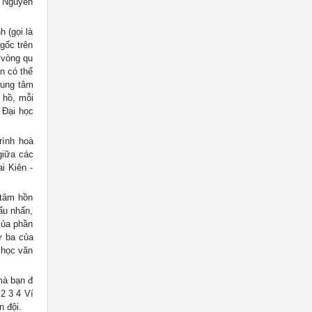
4 Nguyễn
 (gọi là
gốc trên
 vòng qu
n có thể
rung tâm
 hồ, mỗi
 Đại học
rình hoà
giữa các
i Kiên -
 tâm hồn
ấu nhấn,
của phần
ứ ba của
 học văn
mà bạn đ
2 3 4 Ví
n đội.