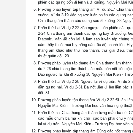
phiên các qu ng bốn đi lên và đi xuống. Nguyễn Mai Ki
Ph•ơng pháp luyện tập thang âm Ví dụ 2-17 Chia than
xuống. Ví dụ 2-19 đảo ngược luân phiên các qu ng năm 
Chia thang âm thành các qu ng sáu đi xuống. 28 Nguyễ
Phần thứ hai Ví dụ 2-22 đảo ngược luân phiên các qu n
2-24 Chia thang âm thành các qu ng bảy đi xuống. Gi
Diatonic. Vấn đề còn lại là làm sao luyện tập chúng t
cảm thấy thoải mái h y nâng dần tốc độ nhanh lên. H 
thang âm khác như thứ hoà thanh, thứ giai điệu, t
thuật quân đội. 29
Ph•ơng pháp luyện tập thang âm Chia thang âm thành t
dụ 2-26 chia thang âm thành các mẫu bốn nốt liền bậc 
Đảo ngược lại khi đI xuống 30 Nguyễn Mai Kiên - Trườ
Phần thứ hai Ví dụ 2-28 Ngược lại ví dụ trên. Ví dụ 2-
dần qu ng hai. Ví dụ 2-31 Ba nốt đầu đi lên liền bậc
đội. 31
Ph•ơng pháp luyện tập thang âm Ví dụ 2-32 Đi lên liền 
Nguyễn Mai Kiên - Trường Đại học văn hoá nghệ thuật 
Phần thứ hai Chia thang âm thành từng mẫu ba nốt Cá
các mẫu chùm ba mà khi chơi các bạn phải chú ý nhấn
lại ví dụ trên. Nguyễn Mai Kiên - Trường Đại học văn h
Ph•ơng pháp luyện tập thang âm Dùng các nốt thang