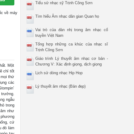
Tiểu sử nhạc sỹ Trịnh Công Sơn
 gốc về máy
Tìm hiểu Âm nhạc dân gian Quan họ
Vai trò của đàn nhị trong âm nhạc cổ
truyền Việt Nam
Tổng hợp những ca khúc của nhạc sĩ
Trịnh Công Sơn
Giáo trình Lý thuyết âm nhạc cơ bản -
Chương V: Xác định giọng, dịch giọng
hất. Một
 chỉ tốt
Lịch sử dòng nhạc Hip Hop
 mọi thứ
 dụng các
Lý thuyết âm nhạc (Bản đẹp)
Stompin’
 trưởng.
ăng ngẫu
hỏ trong
g âm như
t phương
xuống, cứ
u đó làm
ngón tay