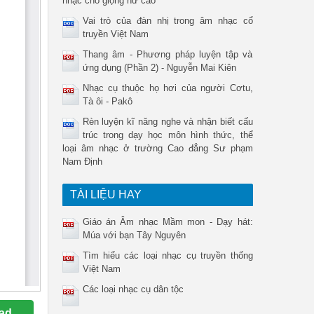
nhạc cho giọng nữ cao
Vai trò của đàn nhị trong âm nhạc cổ
truyền Việt Nam
Thang âm - Phương pháp luyện tập và
ứng dụng (Phần 2) - Nguyễn Mai Kiên
Nhạc cụ thuộc họ hơi của người Cơtu,
Tà ôi - Pakô
Rèn luyện kĩ năng nghe và nhận biết cấu
trúc trong dạy học môn hình thức, thể
loại âm nhạc ở trường Cao đẳng Sư phạm
Nam Định
TÀI LIỆU HAY
Giáo án Âm nhạc Mầm mon - Dạy hát:
Múa với bạn Tây Nguyên
Tìm hiểu các loại nhạc cụ truyền thống
Việt Nam
Các loại nhạc cụ dân tộc
ad