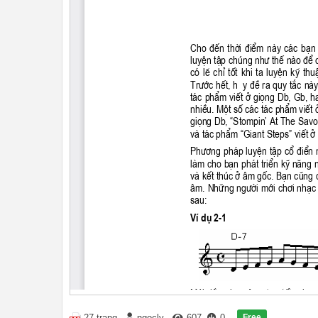
Free
27 trang
ngocly
607
0