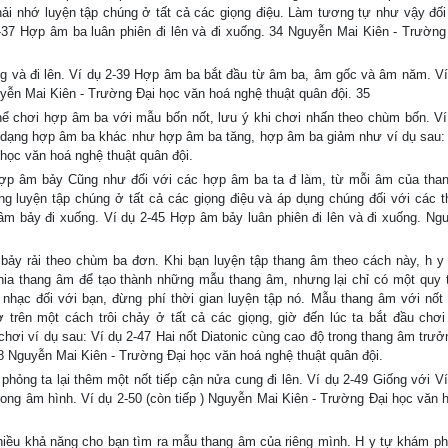
phải nhớ luyện tập chúng ở tất cả các giọng điệu. Làm tương tự như vậy đối
-37 Hợp âm ba luân phiên đi lên và đi xuống. 34 Nguyễn Mai Kiên - Trường
ng và đi lên. Ví dụ 2-39 Hợp âm ba bắt đầu từ âm ba, âm gốc và âm năm. Ví
n Mai Kiên - Trường Đại học văn hoá nghệ thuật quân đội. 35
ể chơi hợp âm ba với mẫu bốn nốt, lưu ý khi chơi nhấn theo chùm bốn. Ví
 dạng hợp âm ba khác như hợp âm ba tăng, hợp âm ba giảm như ví dụ sau: 
học văn hoá nghệ thuật quân đội.
hợp âm bảy Cũng như đối với các hợp âm ba ta đ làm, từ mỗi âm của tha
ng luyện tập chúng ở tất cả các giọng điệu và áp dụng chúng đối với các 
âm bảy đi xuống. Ví dụ 2-45 Hợp âm bảy luân phiên đi lên và đi xuống. Ng
ảy rải theo chùm ba đơn. Khi bạn luyện tập thang âm theo cách này, h y
hia thang âm để tạo thành những mẫu thang âm, nhưng lại chỉ có một quy 
hạc đối với bạn, đừng phí thời gian luyện tập nó. Mẫu thang âm với nốt 
trên một cách trôi chảy ở tất cả các giọng, giờ đến lúc ta bắt đầu chơi
chơi ví dụ sau: Ví dụ 2-47 Hai nốt Diatonic cùng cao độ trong thang âm trư
38 Nguyễn Mai Kiên - Trường Đại học văn hoá nghệ thuật quân đội.
phỏng ta lại thêm một nốt tiếp cận nửa cung đi lên. Ví dụ 2-49 Giống với Ví
trong âm hình. Ví dụ 2-50 (còn tiếp ) Nguyễn Mai Kiên - Trường Đại học văn 
hiều khả năng cho bạn tìm ra mẫu thang âm của riêng mình. H y tự khám ph