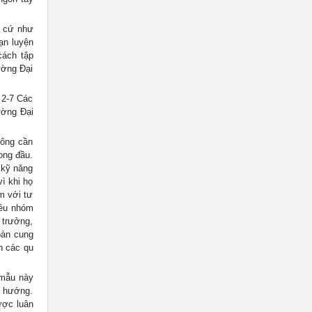
à cứ như
ạn luyện
cách tập
ường Đại
 2-7 Các
ường Đại
hông cần
ong đầu.
 kỹ năng
ì khi họ
m với tư
iều nhóm
 trưởng,
oàn cung
h các qu
 mẫu này
i hướng.
ược luân