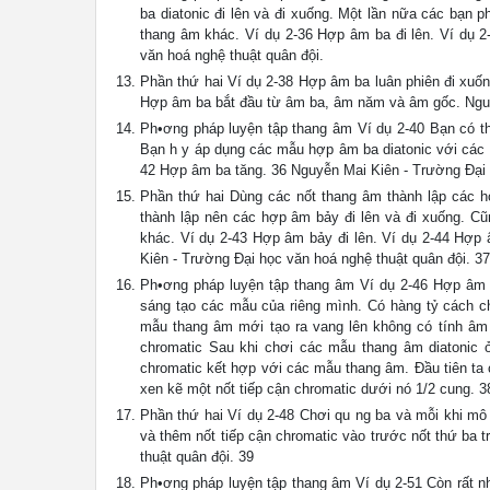
ba diatonic đi lên và đi xuống. Một lần nữa các bạn 
thang âm khác. Ví dụ 2-36 Hợp âm ba đi lên. Ví dụ 2
văn hoá nghệ thuật quân đội.
Phần thứ hai Ví dụ 2-38 Hợp âm ba luân phiên đi xuố
Hợp âm ba bắt đầu từ âm ba, âm năm và âm gốc. Nguyễ
Ph•ơng pháp luyện tập thang âm Ví dụ 2-40 Bạn có th
Bạn h y áp dụng các mẫu hợp âm ba diatonic với các
42 Hợp âm ba tăng. 36 Nguyễn Mai Kiên - Trường Đại 
Phần thứ hai Dùng các nốt thang âm thành lập các 
thành lập nên các hợp âm bảy đi lên và đi xuống. Cũ
khác. Ví dụ 2-43 Hợp âm bảy đi lên. Ví dụ 2-44 Hợp 
Kiên - Trường Đại học văn hoá nghệ thuật quân đội. 37
Ph•ơng pháp luyện tập thang âm Ví dụ 2-46 Hợp âm b
sáng tạo các mẫu của riêng mình. Có hàng tỷ cách c
mẫu thang âm mới tạo ra vang lên không có tính âm n
chromatic Sau khi chơi các mẫu thang âm diatonic ở 
chromatic kết hợp với các mẫu thang âm. Đầu tiên ta 
xen kẽ một nốt tiếp cận chromatic dưới nó 1/2 cung. 
Phần thứ hai Ví dụ 2-48 Chơi qu ng ba và mỗi khi mô 
và thêm nốt tiếp cận chromatic vào trước nốt thứ ba 
thuật quân đội. 39
Ph•ơng pháp luyện tập thang âm Ví dụ 2-51 Còn rất n