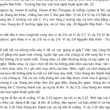
Nguyễn Mai Kiên - Trường Đại học văn hoá nghệ thuật quân đội. 23
ược lại, Ionian đi xuống, Dorian đi lên, Phrygian đi xuống, Lydian đi lên, v
các thang âm khác, chẳng hạn như C thứ giai điệu: Ví dụ 2-4 Ví dụ 2-5 Nếu b
 thang âm C trưởng với nốt C. H y mở rộng ý tưởng này xa hơn nữa bằng 
mai, thang âm E trưởng ngày kia, và cứ như vậy. 24 Nguyễn Mai Kiên - Tr
m bắt đầu ở nửa cung/một cung như ví dụ 2-6 và Ví dụ 2-7. Ví dụ 2-6 Ví dụ
)được giới thiệu ở ví dụ 2-8 và ví dụ 2-9. Ví dụ 2-8 Nguyễn Mai Kiên - Tr
ể viết tất cả những mẫu này ở tất cả các giọng ra giấy? Việc này cũng k
y cố gắng chủ quan hoá chúng, luyện tập sao cho chúng có thể vang lên ở tr
chứ không chỉ là luyện mắt. Trong nhạc cổ điển thường dùng cả tay nghe và
nghe. Nhiều nhạc sỹ Jazz chơi tốt khi họ không phải nhìn vào bản nhạc, bởi v
ải nhìn nhạc nữa. H y ghi nhớ mục đích của bạn: Nhìn, nghĩ, và chơi thang â
son-la-xi-đô không phải là một sự kết hợp duy nhất. Chia thang âm thành nh
ch của chúng ta. Tất cả các mẫu thang âm sau đây được minh hoạ ở giọng C
 chúng ở các thang âm khác như thứ giai điệu, thang âm giảm, thang âm t
hang âm C trưởng thành các qu ng ba đi lên. Ví dụ 2-11 chia thang âm thàn
văn hoá nghệ thuật quân đội.
ng ba đi lên và đi xuống. Ví dụ 2-13 ngược lại với ví dụ 2-12. Nhớ tập các
u theo các dạng đ đề cập: đi lên, đi xuống, đảo ngược và luân phiên ở cả ha
 Ví dụ 2-15 Chia thang âm thành các qu ng bốn đi xuống. Ví dụ 2-16 đảo ng