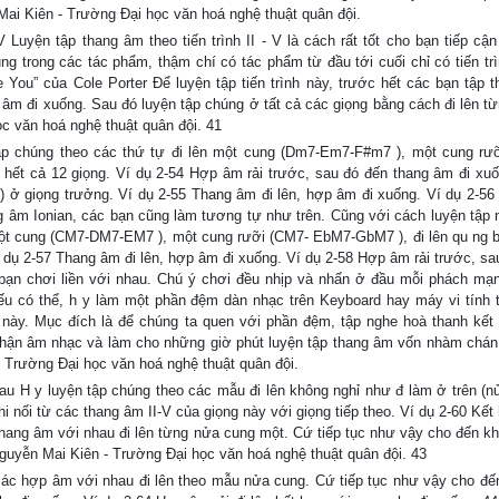
ai Kiên - Trường Đại học văn hoá nghệ thuật quân đội.
V Luyện tập thang âm theo tiến trình II - V là cách rất tốt cho bạn tiếp cận
ng trong các tác phẩm, thậm chí có tác phẩm từ đầu tới cuối chỉ có tiến trìn
You” của Cole Porter Để luyện tập tiến trình này, trước hết các bạn tập 
 âm đi xuống. Sau đó luyện tập chúng ở tất cả các giọng bằng cách đi lên t
c văn hoá nghệ thuật quân đội. 41
ập chúng theo các thứ tự đi lên một cung (Dm7-Em7-F#m7 ), một cung rư
ết cả 12 giọng. Ví dụ 2-54 Hợp âm rải trước, sau đó đến thang âm đi xu
I) ở giọng trưởng. Ví dụ 2-55 Thang âm đi lên, hợp âm đi xuống. Ví dụ 2-5
ng âm Ionian, các bạn cũng làm tương tự như trên. Cũng với cách luyện tập 
ột cung (CM7-DM7-EM7 ), một cung rưỡi (CM7- EbM7-GbM7 ), đi lên qu ng 
dụ 2-57 Thang âm đi lên, hợp âm đi xuống. Ví dụ 2-58 Hợp âm rải trước, sa
 bạn chơi liền với nhau. Chú ý chơi đều nhịp và nhấn ở đầu mỗi phách mạ
ếu có thể, h y làm một phần đệm dàn nhạc trên Keyboard hay máy vi tính 
này. Mục đích là để chúng ta quen với phần đệm, tập nghe hoà thanh kết
hận âm nhạc và làm cho những giờ phút luyện tập thang âm vốn nhàm chán
- Trường Đại học văn hoá nghệ thuật quân đội.
au H y luyện tập chúng theo các mẫu đi lên không nghỉ như đ làm ở trên (n
i nối từ các thang âm II-V của giọng này với giọng tiếp theo. Ví dụ 2-60 Kế
hang âm với nhau đi lên từng nửa cung một. Cứ tiếp tục như vậy cho đến khi
guyễn Mai Kiên - Trường Đại học văn hoá nghệ thuật quân đội. 43
ác hợp âm với nhau đi lên theo mẫu nửa cung. Cứ tiếp tục như vậy cho đến