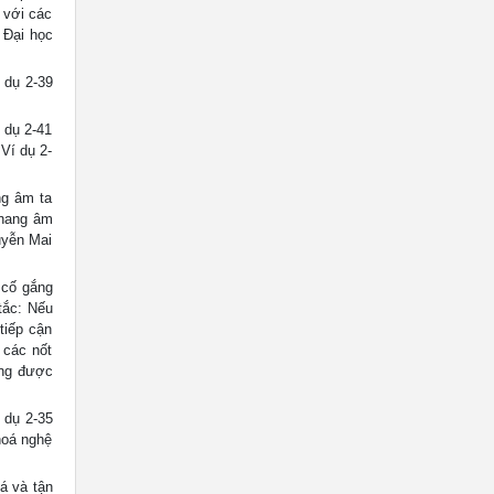
 với các
 Đại học
 dụ 2-39
 dụ 2-41
Ví dụ 2-
ng âm ta
thang âm
uyễn Mai
 cố gắng
tắc: Nếu
tiếp cận
 các nốt
ởng được
 dụ 2-35
hoá nghệ
á và tận