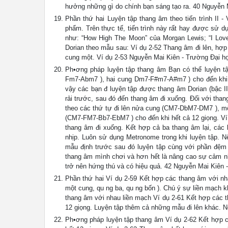
hưởng những gì do chính bạn sáng tạo ra. 40 Nguyễn M
Phần thứ hai Luyện tập thang âm theo tiến trình II - 
phẩm. Trên thực tế, tiến trình này rất hay được sử dụ
như: “How High The Moon” của Morgan Lewis; “I Love 
Dorian theo mẫu sau: Ví dụ 2-52 Thang âm đi lên, hợp
cung một. Ví dụ 2-53 Nguyễn Mai Kiên - Trường Đại họ
Ph•ơng pháp luyện tập thang âm Bạn có thể luyện t
Fm7-Abm7 ), hai cung Dm7-F#m7-A#m7 ) cho đến khi h
vậy các bạn đ luyện tập được thang âm Dorian (bậc I
rải trước, sau đó đến thang âm đi xuống. Đối với tha
theo các thứ tự đi lên nửa cung (CM7-DbM7-DM7 ), m
(CM7-FM7-Bb7-EbM7 ) cho đến khi hết cả 12 giọng. Ví 
thang âm đi xuống. Kết hợp cả ba thang âm lại, các
nhịp. Luôn sử dụng Metronome trong khi luyện tập. N
mẫu định trước sau đó luyện tập cùng với phần đệm 
thang âm mình chơi và hơn hết là nâng cao sự cảm n
trở nên hứng thú và có hiệu quả. 42 Nguyễn Mai Kiên 
Phần thứ hai Ví dụ 2-59 Kết hợp các thang âm với nh
một cung, qu ng ba, qu ng bốn ). Chú ý sự liền mạch kh
thang âm với nhau liền mạch Ví dụ 2-61 Kết hợp các t
12 giọng. Luyện tập thêm cả những mẫu đi lên khác. N
Ph•ơng pháp luyện tập thang âm Ví dụ 2-62 Kết hợp c