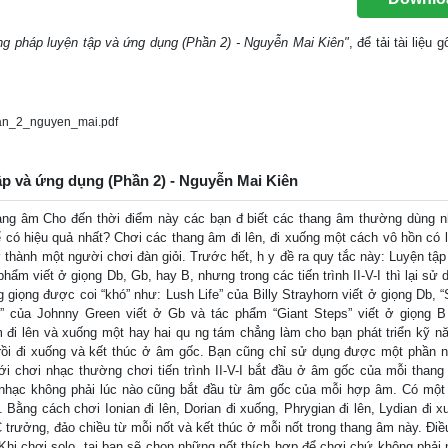
g pháp luyện tập và ứng dụng (Phần 2) - Nguyễn Mai Kiên"
, để tải tài liệu
n_2_nguyen_mai.pdf
ập và ứng dụng (Phần 2) - Nguyễn Mai Kiên
ang âm Cho đến thời điểm này các bạn đ biết các thang âm thường dùng n
 có hiệu quả nhất? Chơi các thang âm đi lên, đi xuống một cách vô hồn có lẽ
ở thành một người chơi đàn giỏi. Trước hết, h y đề ra quy tắc này: Luyện tập
 phẩm viết ở giọng Db, Gb, hay B, nhưng trong các tiến trình II-V-I thì lại sử
 giọng được coi “khó” như: Lush Life” của Billy Strayhorn viết ở giọng Db, “
 của Johnny Green viết ở Gb và tác phẩm “Giant Steps” viết ở giọng B
 đi lên và xuống một hay hai qu ng tám chẳng làm cho bạn phát triển kỹ n
n rồi đi xuống và kết thúc ở âm gốc. Bạn cũng chỉ sử dụng được một phần n
 chơi nhạc thường chơi tiến trình II-V-I bắt đầu ở âm gốc của mỗi than
 nhạc không phải lúc nào cũng bắt đầu từ âm gốc của mỗi hợp âm. Có mộ
. Bằng cách chơi Ionian đi lên, Dorian đi xuống, Phrygian đi lên, Lydian đi 
 trưởng, đảo chiều từ mỗi nốt và kết thúc ở mỗi nốt trong thang âm này. Điề
Khi chơi solo, tai bạn sẽ chọn những nốt thích hợp để chơi chứ không phải 