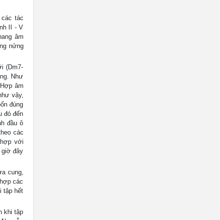
 các tác
h II - V
thang âm
ừng nửng
ỡi (Dm7-
ống. Như
6 Hợp âm
như vậy,
bốn đúng
u đó đến
nh đầu ô
theo các
 hợp với
 giờ đây
ửa cung,
t hợp các
 tập hết
 khi tập