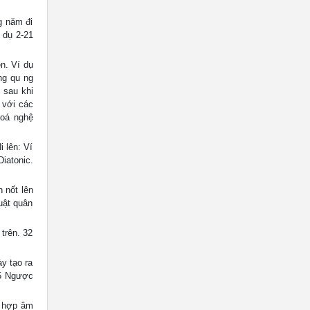
g năm đi
 dụ 2-21
n. Ví dụ
ng qu ng
 sau khi
 với các
hoá nghệ
 lên: Ví
iatonic.
n nốt lên
uật quân
 trên. 32
y tạo ra
35 Ngược
c hợp âm