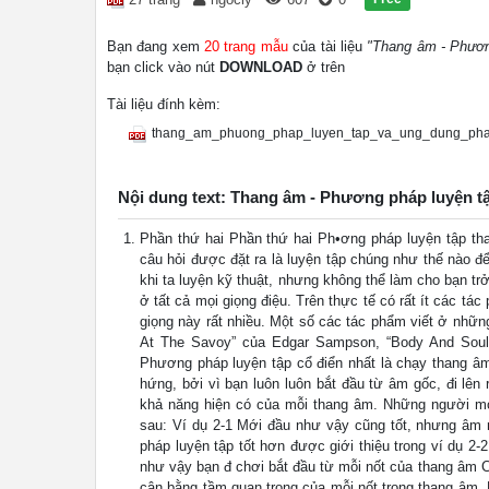
Bạn đang xem
20 trang mẫu
của tài liệu
"Thang âm - Phươn
bạn click vào nút
DOWNLOAD
ở trên
Tài liệu đính kèm:
thang_am_phuong_phap_luyen_tap_va_ung_dung_pha
Nội dung text: Thang âm - Phương pháp luyện t
Phần thứ hai Phần thứ hai Ph•ơng pháp luyện tập th
câu hỏi được đặt ra là luyện tập chúng như thế nào để
khi ta luyện kỹ thuật, nhưng không thể làm cho bạn tr
ở tất cả mọi giọng điệu. Trên thực tế có rất ít các tác
giọng này rất nhiều. Một số các tác phẩm viết ở những
At The Savoy” của Edgar Sampson, “Body And Soul”
Phương pháp luyện tập cổ điển nhất là chạy thang âm
hứng, bởi vì bạn luôn luôn bắt đầu từ âm gốc, đi lê
khả năng hiện có của mỗi thang âm. Những người mới
sau: Ví dụ 2-1 Mới đầu như vậy cũng tốt, nhưng âm
pháp luyện tập tốt hơn được giới thiệu trong ví dụ 2-2
như vậy bạn đ chơi bắt đầu từ mỗi nốt của thang âm C
cân bằng tầm quan trọng của mỗi nốt trong thang âm. 