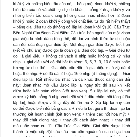
khởi ý và những biến tấu của nó; – bằng một đoạn khởi ý, những
biến tấu của nó và chất liệu tự do khác; – bằng 2 đoạn khởi ý và
những biến tấu của chúng (những câu nhạc nhiều hơn 2 đoạn
khởi ý hoặc 2 đoạn khởi ý cộng với chất liệu tự do rất hiếm thấy)
– bằng giai điệu tự do (không có lặp lại đoạn khởi ý) 10. Cấu Trúc
Bên Ngoài Của Đoạn Giai Điệu: Cấu trúc bên ngoài của một đoạn
giai điệu là hình dáng tổng thể, độ dài và hình thức tự do hoặc
cân đối của đoạn giai điệu ấy. Một đoạn giai điệu được kết trọn
(kết về chủ âm) được gọi là đoạn giai điệu độc lập. – Giai điệu tự
do: là giai điệu + không có vạch ô nhịp hoặc không có ký hiệu
nhịp. + giai điệu với độ dài bất thường: 3, 5, 7, 9, 10 ô nhịp hoặc
tương tự như thế. – Giai điệu cân đối: là giai điệu + có độ dài 4
hoặc 8 ô nhịp. + có độ dài 2 hoặc 16 ô nhịp (ít thông dụng). – Giai
điệu lặp lại: Rất nhiều bài nhạc và ca khúc thuộc dạng cân đối
này: đoạn nhạc mở đầu được lặp lại ngay tức thì sau khi kết
giữa hoặc kết hoàn chỉnh (kết trọn vẹn). Sự lặp lại này có thể
được ký hiệu bằng ô nhịp vạch đôi với 2 dấu chấm hồi tống (dấu
lặp lại), hoặc được viết lại đầy đủ lần thứ 2. Sự lặp lại này còn
có thể được biến đổi bằng cách: + nếu là kết giữa thì đoạn lặp lại
thường kết hoàn chỉnh (kết trọn vẹn); + thêm các nốt hoa mỹ; +
thay đổi chất giọng hát; + thay đổi cách đệm nhạc; + thay đổi
màu sắc nhạc cụ. 11. Cấu Trúc Giai Điệu: Giai điệu được hình
thành từ việc xếp đặt các cấu trúc bên ngoài của câu nhạc theo