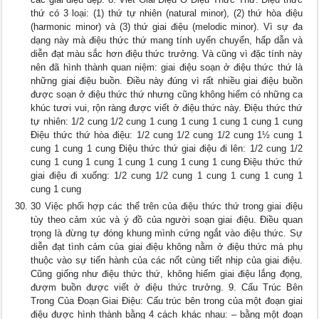
thứ có 3 loại: (1) thứ tự nhiên (natural minor), (2) thứ hòa điệu
(harmonic minor) và (3) thứ giai điệu (melodic minor). Vì sự đa
dạng này mà điệu thức thứ mang tính uyển chuyển, hấp dẫn và
diễn đạt màu sắc hơn điệu thức trưởng. Và cũng vì đặc tính này
nên đã hình thành quan niệm: giai điệu soạn ở điệu thức thứ là
những giai điệu buồn. Điều này đúng vì rất nhiều giai điệu buồn
được soạn ở điệu thức thứ nhưng cũng không hiếm có những ca
khúc tươi vui, rộn ràng được viết ở điệu thức này. Điệu thức thứ
tự nhiên: 1/2 cung 1/2 cung 1 cung 1 cung 1 cung 1 cung 1 cung
Điệu thức thứ hòa điệu: 1/2 cung 1/2 cung 1/2 cung 1½ cung 1
cung 1 cung 1 cung Điệu thức thứ giai điệu đi lên: 1/2 cung 1/2
cung 1 cung 1 cung 1 cung 1 cung 1 cung 1 cung Điệu thức thứ
giai điệu đi xuống: 1/2 cung 1/2 cung 1 cung 1 cung 1 cung 1
cung 1 cung
30 Việc phối hợp các thể trên của điệu thức thứ trong giai điệu
tùy theo cảm xúc và ý đồ của người soạn giai điệu. Điều quan
trọng là đừng tự đóng khung mình cứng ngắt vào điệu thức. Sự
diễn đạt tình cảm của giai điệu không nằm ở điệu thức mà phụ
thuộc vào sự tiến hành của các nốt cùng tiết nhịp của giai điệu.
Cũng giống như điệu thức thứ, không hiếm giai điệu lắng đọng,
đượm buồn được viết ở điệu thức trưởng. 9. Cấu Trúc Bên
Trong Của Đoạn Giai Điệu: Cấu trúc bên trong của một đoạn giai
điệu được hình thành bằng 4 cách khác nhau: – bằng một đoạn