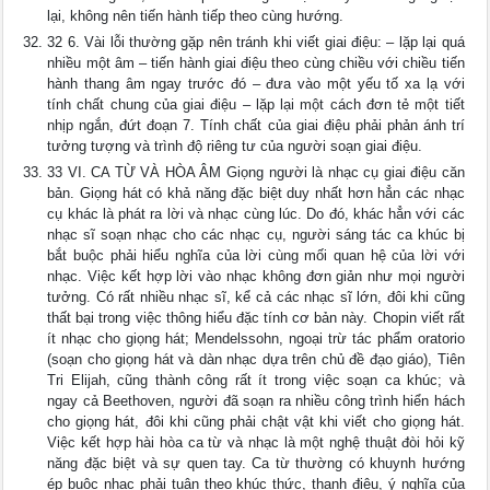
lại, không nên tiến hành tiếp theo cùng hướng.
32 6. Vài lỗi thường gặp nên tránh khi viết giai điệu: – lặp lại quá
nhiều một âm – tiến hành giai điệu theo cùng chiều với chiều tiến
hành thang âm ngay trước đó – đưa vào một yếu tố xa lạ với
tính chất chung của giai điệu – lặp lại một cách đơn tẻ một tiết
nhịp ngắn, đứt đoạn 7. Tính chất của giai điệu phải phản ánh trí
tưởng tượng và trình độ riêng tư của người soạn giai điệu.
33 VI. CA TỪ VÀ HÒA ÂM Giọng người là nhạc cụ giai điệu căn
bản. Giọng hát có khả năng đặc biệt duy nhất hơn hẳn các nhạc
cụ khác là phát ra lời và nhạc cùng lúc. Do đó, khác hẳn với các
nhạc sĩ soạn nhạc cho các nhạc cụ, người sáng tác ca khúc bị
bắt buộc phải hiểu nghĩa của lời cùng mối quan hệ của lời với
nhạc. Việc kết hợp lời vào nhạc không đơn giản như mọi người
tưởng. Có rất nhiều nhạc sĩ, kể cả các nhạc sĩ lớn, đôi khi cũng
thất bại trong việc thông hiểu đặc tính cơ bản này. Chopin viết rất
ít nhạc cho giọng hát; Mendelssohn, ngoại trừ tác phẩm oratorio
(soạn cho giọng hát và dàn nhạc dựa trên chủ đề đạo giáo), Tiên
Tri Elijah, cũng thành công rất ít trong việc soạn ca khúc; và
ngay cả Beethoven, người đã soạn ra nhiều công trình hiển hách
cho giọng hát, đôi khi cũng phải chật vật khi viết cho giọng hát.
Việc kết hợp hài hòa ca từ và nhạc là một nghệ thuật đòi hỏi kỹ
năng đặc biệt và sự quen tay. Ca từ thường có khuynh hướng
ép buộc nhạc phải tuân theo khúc thức, thanh điệu, ý nghĩa của