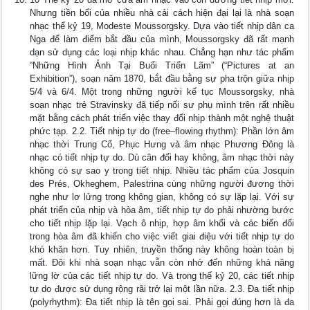
Nhưng tiền bối của nhiều nhà cải cách hiện đại lại là nhà soạn
nhạc thể kỷ 19, Modeste Moussorgsky. Dựa vào tiết nhịp dân ca
Nga để làm điểm bắt đầu của mình, Moussorgsky đã rất mạnh
dạn sử dụng các loại nhịp khác nhau. Chẳng hạn như tác phẩm
“Những Hình Ảnh Tại Buổi Triển Lãm” (“Pictures at an
Exhibition”), soạn năm 1870, bắt đầu bằng sự pha trộn giữa nhịp
5/4 và 6/4. Một trong những người kế tục Moussorgsky, nhà
soạn nhạc trẻ Stravinsky đã tiếp nối sư phụ mình trên rất nhiều
mặt bằng cách phát triển việc thay đổi nhịp thành một nghệ thuật
phức tạp. 2.2. Tiết nhịp tự do (free–flowing rhythm): Phần lớn âm
nhạc thời Trung Cổ, Phục Hưng và âm nhạc Phương Đông là
nhạc có tiết nhịp tự do. Dù cân đối hay không, âm nhạc thời này
không có sự sao y trong tiết nhịp. Nhiều tác phẩm của Josquin
des Prés, Okheghem, Palestrina cùng những người đương thời
nghe như lơ lửng trong không gian, không có sự lặp lại. Với sự
phát triển của nhịp và hòa âm, tiết nhịp tự do phải nhường bước
cho tiết nhịp lặp lại. Vạch ô nhịp, hợp âm khối và các biến đổi
trong hòa âm đã khiến cho việc viết giai điệu với tiết nhịp tự do
khó khăn hơn. Tuy nhiên, truyền thống này không hoàn toàn bị
mất. Đôi khi nhà soạn nhạc vẫn còn nhớ đến những khả năng
lững lờ của các tiết nhịp tự do. Và trong thế kỷ 20, các tiết nhịp
tự do được sử dụng rộng rãi trở lại một lần nữa. 2.3. Đa tiết nhịp
(polyrhythm): Đa tiết nhịp là tên gọi sai. Phải gọi đúng hơn là đa