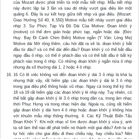
của Mozart được phát triển từ một mẫu tiết nhịp. Mẫu tiết nhịp
này được lặp lại 3 lần và sau đó nhảy vượt giai điệu lên một
quãng 6. Đây là sự kết hợp giữa tiết nhịp và giai điệu. (Mozart:
Giao Hưởng Số 40, K.550) Motive mẫu tiết nhảy vượt giai điệu
nhịp 3. Sự Phức Tạp Và Độ Dài Của Motive: Đoạn khởi ý
(motive) có thể đơn giản hoặc phức tạp, ngắn hoặc dài. (Đức
Huy: Bay Đi Cánh Chim Biển) Motive ngắn (Y Vân: Lòng Mẹ)
Motive dài Mở rộng thêm, câu hỏi đặt ra sẽ là: đoạn khởi ý bắt
đầu từ đâu? và có thể dài đến đâu? Đoạn khởi ý có thể bắt đầu
ngay đầu ô nhịp, có thể ở phách đảo và có thể bắt đầu ở bất kỳ
phách nào trong ô nhịp. Có những đoạn khởi ý ngắn nửa ô nhịp
nhưng đa số thường dài 1, 2 hoặc 4 ô nhịp.
16 Có lẽ việc không nói đến đoạn khởi ý dài 3 ô nhịp là khá lạ
nhưng thật vậy, rất hiếm gặp các đoạn khởi ý dài lẻ 3 ô nhịp
trong giai điệu phổ thông hoặc vũ nhạc. Ngay cả trong thế kỷ thứ
18 và 19 rất hiếm gặp các đoạn khởi ý lẻ nhịp này. Tuy nhiên, có
thể bắt gặp đoạn khởi ý lẻ 3 ô nhịp trong dân ca, trong âm nhạc
thời Phục Hưng và trong nhạc hiện đại. Ngoài ra, cũng rất hiếm
gặp đoạn khởi ý dài hơn 4 ô nhịp hoặc đoạn khởi ý không hòa
với khuôn mẫu nhịp thông thường. 4. Các Kỹ Thuật Biến Tấu
Đoạn Khởi Ý: Khi một nhạc sĩ tìm được đoạn khởi ý vừa ý, anh
ta sẽ làm thế nào để phát triển nó thành một giai điệu? Anh ta sẽ
tự hỏi: nên cho giai điệu đi theo chiều này, hay chiều kia? Nên