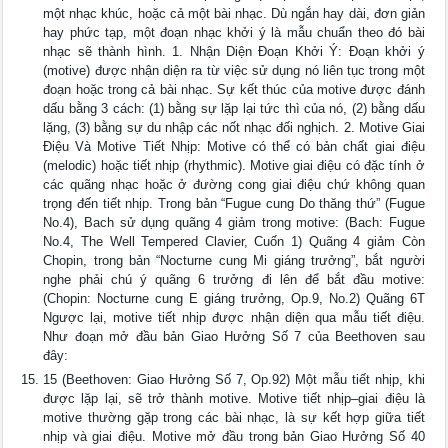
một nhạc khúc, hoặc cả một bài nhạc. Dù ngắn hay dài, đơn giản
hay phức tạp, một đoạn nhạc khởi ý là mẫu chuẩn theo đó bài
nhạc sẽ thành hình. 1. Nhận Diện Đoạn Khởi Ý: Đoạn khởi ý
(motive) được nhận diện ra từ việc sử dụng nó liên tục trong một
đoạn hoặc trong cả bài nhạc. Sự kết thúc của motive được đánh
dấu bằng 3 cách: (1) bằng sự lặp lại tức thì của nó, (2) bằng dấu
lặng, (3) bằng sự du nhập các nốt nhạc đối nghịch. 2. Motive Giai
Điệu Và Motive Tiết Nhịp: Motive có thể có bản chất giai điệu
(melodic) hoặc tiết nhịp (rhythmic). Motive giai điệu có đặc tính ở
các quãng nhạc hoặc ở đường cong giai điệu chứ không quan
trọng đến tiết nhịp. Trong bản “Fugue cung Do thăng thứ” (Fugue
No.4), Bach sử dụng quãng 4 giảm trong motive: (Bach: Fugue
No.4, The Well Tempered Clavier, Cuốn 1) Quãng 4 giảm Còn
Chopin, trong bản “Nocturne cung Mi giáng trưởng”, bắt người
nghe phải chú ý quãng 6 trưởng đi lên để bắt đầu motive:
(Chopin: Nocturne cung E giáng trưởng, Op.9, No.2) Quãng 6T
Ngược lại, motive tiết nhịp được nhận diện qua mẫu tiết điệu.
Như đoạn mở đầu bản Giao Hưởng Số 7 của Beethoven sau
đây:
15 (Beethoven: Giao Hưởng Số 7, Op.92) Một mẫu tiết nhịp, khi
được lặp lại, sẽ trở thành motive. Motive tiết nhịp–giai điệu là
motive thường gặp trong các bài nhạc, là sự kết hợp giữa tiết
nhịp và giai điệu. Motive mở đầu trong bản Giao Hưởng Số 40