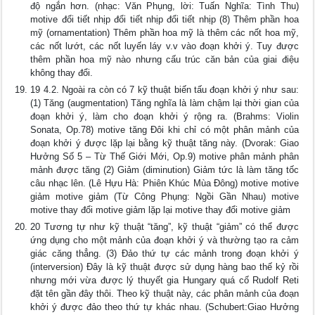
độ ngắn hơn. (nhạc: Văn Phụng, lời: Tuấn Nghĩa: Tình Thu)
motive đổi tiết nhịp đổi tiết nhịp đổi tiết nhịp (8) Thêm phần hoa
mỹ (ornamentation) Thêm phần hoa mỹ là thêm các nốt hoa mỹ,
các nốt lướt, các nốt luyến láy v.v vào đoạn khởi ý. Tuy được
thêm phần hoa mỹ nào nhưng cấu trúc căn bản của giai điệu
không thay đổi.
19 4.2. Ngoài ra còn có 7 kỹ thuật biến tấu đoạn khởi ý như sau:
(1) Tăng (augmentation) Tăng nghĩa là làm chậm lại thời gian của
đoạn khởi ý, làm cho đoạn khởi ý rộng ra. (Brahms: Violin
Sonata, Op.78) motive tăng Đôi khi chỉ có một phân mảnh của
đoạn khởi ý được lặp lại bằng kỹ thuật tăng này. (Dvorak: Giao
Hưởng Số 5 – Từ Thế Giới Mới, Op.9) motive phân mảnh phân
mảnh được tăng (2) Giảm (diminution) Giảm tức là làm tăng tốc
câu nhạc lên. (Lê Hựu Hà: Phiên Khúc Mùa Đông) motive motive
giảm motive giảm (Từ Công Phụng: Ngồi Gần Nhau) motive
motive thay đổi motive giảm lặp lại motive thay đổi motive giảm
20 Tương tự như kỹ thuật “tăng”, kỹ thuật “giảm” có thể được
ứng dụng cho một mảnh của đoạn khởi ý và thường tạo ra cảm
giác căng thẳng. (3) Đảo thứ tự các mảnh trong đoạn khởi ý
(interversion) Đây là kỹ thuật được sử dụng hàng bao thế kỷ rồi
nhưng mới vừa được lý thuyết gia Hungary quá cố Rudolf Reti
đặt tên gần đây thôi. Theo kỹ thuật này, các phân mảnh của đoạn
khởi ý được đảo theo thứ tự khác nhau. (Schubert:Giao Hưởng