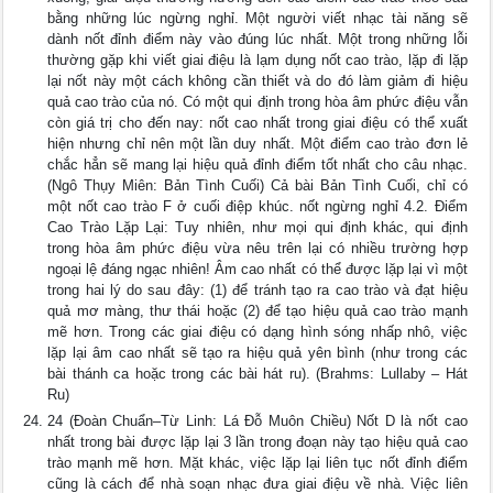
bằng những lúc ngừng nghỉ. Một người viết nhạc tài năng sẽ
dành nốt đỉnh điểm này vào đúng lúc nhất. Một trong những lỗi
thường gặp khi viết giai điệu là lạm dụng nốt cao trào, lặp đi lặp
lại nốt này một cách không cần thiết và do đó làm giảm đi hiệu
quả cao trào của nó. Có một qui định trong hòa âm phức điệu vẫn
còn giá trị cho đến nay: nốt cao nhất trong giai điệu có thể xuất
hiện nhưng chỉ nên một lần duy nhất. Một điểm cao trào đơn lẻ
chắc hẳn sẽ mang lại hiệu quả đỉnh điểm tốt nhất cho câu nhạc.
(Ngô Thụy Miên: Bản Tình Cuối) Cả bài Bản Tình Cuối, chỉ có
một nốt cao trào F ở cuối điệp khúc. nốt ngừng nghỉ 4.2. Điểm
Cao Trào Lặp Lại: Tuy nhiên, như mọi qui định khác, qui định
trong hòa âm phức điệu vừa nêu trên lại có nhiều trường hợp
ngoại lệ đáng ngạc nhiên! Âm cao nhất có thể được lặp lại vì một
trong hai lý do sau đây: (1) để tránh tạo ra cao trào và đạt hiệu
quả mơ màng, thư thái hoặc (2) để tạo hiệu quả cao trào mạnh
mẽ hơn. Trong các giai điệu có dạng hình sóng nhấp nhô, việc
lặp lại âm cao nhất sẽ tạo ra hiệu quả yên bình (như trong các
bài thánh ca hoặc trong các bài hát ru). (Brahms: Lullaby – Hát
Ru)
24 (Đoàn Chuẩn–Từ Linh: Lá Đỗ Muôn Chiều) Nốt D là nốt cao
nhất trong bài được lặp lại 3 lần trong đoạn này tạo hiệu quả cao
trào mạnh mẽ hơn. Mặt khác, việc lặp lại liên tục nốt đỉnh điểm
cũng là cách để nhà soạn nhạc đưa giai điệu về nhà. Việc liên