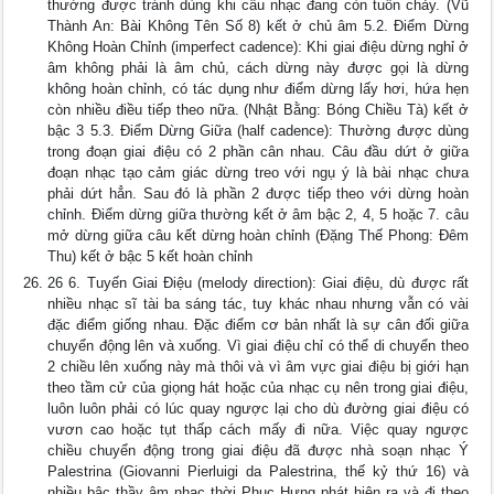
thường được tránh dùng khi câu nhạc đang còn tuôn chảy. (Vũ
Thành An: Bài Không Tên Số 8) kết ở chủ âm 5.2. Điểm Dừng
Không Hoàn Chỉnh (imperfect cadence): Khi giai điệu dừng nghỉ ở
âm không phải là âm chủ, cách dừng này được gọi là dừng
không hoàn chỉnh, có tác dụng như điểm dừng lấy hơi, hứa hẹn
còn nhiều điều tiếp theo nữa. (Nhật Bằng: Bóng Chiều Tà) kết ở
bậc 3 5.3. Điểm Dừng Giữa (half cadence): Thường được dùng
trong đoạn giai điệu có 2 phần cân nhau. Câu đầu dứt ở giữa
đoạn nhạc tạo cảm giác dừng treo với ngụ ý là bài nhạc chưa
phải dứt hẳn. Sau đó là phần 2 được tiếp theo với dừng hoàn
chỉnh. Điểm dừng giữa thường kết ở âm bậc 2, 4, 5 hoặc 7. câu
mở dừng giữa câu kết dừng hoàn chỉnh (Đặng Thế Phong: Đêm
Thu) kết ở bậc 5 kết hoàn chỉnh
26 6. Tuyến Giai Điệu (melody direction): Giai điệu, dù được rất
nhiều nhạc sĩ tài ba sáng tác, tuy khác nhau nhưng vẫn có vài
đặc điểm giống nhau. Đặc điểm cơ bản nhất là sự cân đối giữa
chuyển động lên và xuống. Vì giai điệu chỉ có thể di chuyển theo
2 chiều lên xuống này mà thôi và vì âm vực giai điệu bị giới hạn
theo tầm cử của giọng hát hoặc của nhạc cụ nên trong giai điệu,
luôn luôn phải có lúc quay ngược lại cho dù đường giai điệu có
vươn cao hoặc tụt thấp cách mấy đi nữa. Việc quay ngược
chiều chuyển động trong giai điệu đã được nhà soạn nhạc Ý
Palestrina (Giovanni Pierluigi da Palestrina, thế kỷ thứ 16) và
nhiều bậc thầy âm nhạc thời Phục Hưng phát hiện ra và đi theo