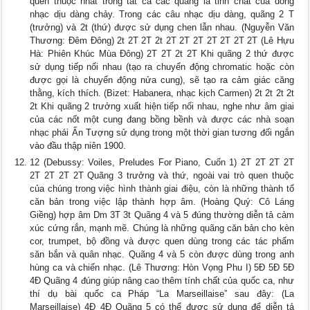
quen thuộc nhất trong tất cả các quãng là tinh chất của dòng
nhạc dịu dàng chảy. Trong các câu nhạc dịu dàng, quãng 2 T
(trưởng) và 2t (thứ) được sử dụng chen lẫn nhau. (Nguyễn Văn
Thương: Đêm Đông) 2t 2T 2T 2t 2T 2T 2T 2T 2T 2T 2T (Lê Hựu
Hà: Phiên Khúc Mùa Đông) 2T 2T 2t 2T Khi quãng 2 thứ được
sử dụng tiếp nối nhau (tạo ra chuyển động chromatic hoặc còn
được gọi là chuyển động nửa cung), sẽ tạo ra cảm giác căng
thằng, kích thích. (Bizet: Habanera, nhạc kịch Carmen) 2t 2t 2t 2t
2t Khi quãng 2 trưởng xuất hiện tiếp nối nhau, nghe như âm giai
của các nốt một cung đang bồng bềnh và được các nhà soạn
nhạc phái Ấn Tượng sử dụng trong một thời gian tương đối ngắn
vào đầu thập niên 1900.
12 (Debussy: Voiles, Preludes For Piano, Cuốn 1) 2T 2T 2T 2T
2T 2T 2T 2T Quãng 3 trưởng và thứ, ngoài vai trò quen thuộc
của chúng trong việc hình thành giai điệu, còn là những thành tố
căn bản trong việc lập thành hợp âm. (Hoàng Quý: Cô Láng
Giềng) hợp âm Dm 3T 3t Quãng 4 và 5 đúng thường diễn tả cảm
xúc cứng rắn, mạnh mẽ. Chúng là những quãng căn bản cho kèn
cor, trumpet, bộ đồng và được quen dùng trong các tác phẩm
săn bắn và quân nhạc. Quãng 4 và 5 còn được dùng trong anh
hùng ca và chiến nhạc. (Lê Thương: Hòn Vọng Phu I) 5Đ 5Đ 5Đ
4Đ Quãng 4 đúng giúp nâng cao thêm tính chất của quốc ca, như
thí dụ bài quốc ca Pháp “La Marseillaise” sau đây: (La
Marseillaise) 4Đ 4Đ Quãng 5 có thể được sử dụng để diễn tả