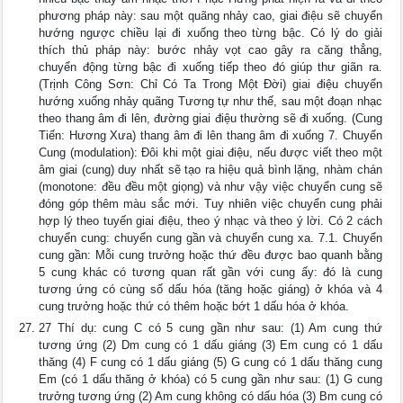
phương pháp này: sau một quãng nhảy cao, giai điệu sẽ chuyển
hướng ngược chiều lại đi xuống theo từng bậc. Có lý do giải
thích thủ pháp này: bước nhảy vọt cao gây ra căng thẳng,
chuyển động từng bậc đi xuống tiếp theo đó giúp thư giãn ra.
(Trịnh Công Sơn: Chỉ Có Ta Trong Một Đời) giai điệu chuyển
hướng xuống nhảy quãng Tương tự như thế, sau một đoạn nhạc
theo thang âm đi lên, đường giai điệu thường sẽ đi xuống. (Cung
Tiến: Hương Xưa) thang âm đi lên thang âm đi xuống 7. Chuyển
Cung (modulation): Đôi khi một giai điệu, nếu được viết theo một
âm giai (cung) duy nhất sẽ tạo ra hiệu quả bình lặng, nhàm chán
(monotone: đều đều một giọng) và như vậy việc chuyển cung sẽ
đóng góp thêm màu sắc mới. Tuy nhiên việc chuyển cung phải
hợp lý theo tuyến giai điệu, theo ý nhạc và theo ý lời. Có 2 cách
chuyển cung: chuyển cung gần và chuyển cung xa. 7.1. Chuyển
cung gần: Mỗi cung trưởng hoặc thứ đều được bao quanh bằng
5 cung khác có tương quan rất gần với cung ấy: đó là cung
tương ứng có cùng số dấu hóa (tăng hoặc giáng) ở khóa và 4
cung trưởng hoặc thứ có thêm hoặc bớt 1 dấu hóa ở khóa.
27 Thí dụ: cung C có 5 cung gần như sau: (1) Am cung thứ
tương ứng (2) Dm cung có 1 dấu giáng (3) Em cung có 1 dấu
thăng (4) F cung có 1 dấu giáng (5) G cung có 1 dấu thăng cung
Em (có 1 dấu thăng ở khóa) có 5 cung gần như sau: (1) G cung
trưởng tương ứng (2) Am cung không có dấu hóa (3) Bm cung có