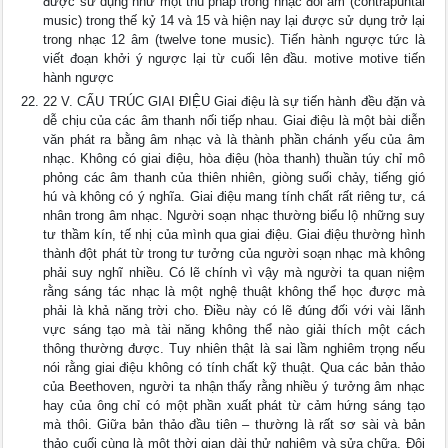
được sử dụng như một thủ pháp trong nhạc đối âm (contrapuntal
music) trong thế kỷ 14 và 15 và hiện nay lại được sử dụng trở lại
trong nhạc 12 âm (twelve tone music). Tiến hành ngược tức là
viết đoạn khởi ý ngược lại từ cuối lên đầu. motive motive tiến
hành ngược
22 V. CẤU TRÚC GIAI ĐIỆU Giai điệu là sự tiến hành đều đặn và
dễ chịu của các âm thanh nối tiếp nhau. Giai điệu là một bài diễn
văn phát ra bằng âm nhạc và là thành phần chánh yếu của âm
nhạc. Không có giai điệu, hòa điệu (hòa thanh) thuần túy chỉ mô
phỏng các âm thanh của thiên nhiên, giòng suối chảy, tiếng gió
hú và không có ý nghĩa. Giai điệu mang tính chất rất riêng tư, cá
nhân trong âm nhạc. Người soạn nhạc thường biểu lộ những suy
tư thầm kín, tế nhị của mình qua giai điệu. Giai điệu thường hình
thành đột phát từ trong tư tưởng của người soạn nhạc mà không
phải suy nghĩ nhiều. Có lẽ chính vì vậy mà người ta quan niệm
rằng sáng tác nhạc là một nghệ thuật không thể học được mà
phải là khả năng trời cho. Điều này có lẽ đúng đối với vài lãnh
vực sáng tạo mà tài năng không thể nào giải thích một cách
thông thường được. Tuy nhiên thật là sai lầm nghiêm trọng nếu
nói rằng giai điệu không có tính chất kỹ thuật. Qua các bản thảo
của Beethoven, người ta nhận thấy rằng nhiều ý tưởng âm nhạc
hay của ông chỉ có một phần xuất phát từ cảm hứng sáng tạo
mà thôi. Giữa bản thảo đầu tiên – thường là rất sơ sài và bản
thảo cuối cùng là một thời gian dài thử nghiệm và sửa chữa. Đôi