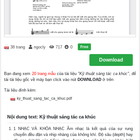
Free
38 trang
ngocly
717
0
Download
Bạn đang xem
20 trang mẫu
của tài liệu
"Kỹ thuật sáng tác ca khúc"
, để
tải tài liệu gốc về máy bạn click vào nút
DOWNLOAD
ở trên
Tài liệu đính kèm:
ky_thuat_sang_tac_ca_khuc.pdf
Nội dung text: Kỹ thuật sáng tác ca khúc
1 NHẠC VÀ KHÓA NHẠC Âm nhạc là kết quả của sự rung
chuyển đều đặn và nhịp nhàng của không khí. Độ sâu (depth) hay