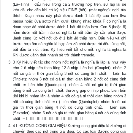
(La–Tinh) = dấu hiệu Trong cả 2 trường hợp trên, sự lặp lại sẽ
kéo dài cho đến khi có ký hiệu FINE (hết). (mắt ngỗng): nghỉ tùy
thích. Đoạn nhạc này phải được đánh 1 bát độ cao hơn 8va
bassa hoặc 8va sotto nằm dưới khung nhạc khóa F có nghĩa là
đoạn nhạc đó phải được đánh 1 bát độ thấp hơn. Con 8 (hoặc 8)
nằm dưới nốt trầm nào có nghĩa là nốt trầm ấy cần phải được
đánh cùng lúc với nốt đó ở 1 bát độ thấp hơn. Dấu hiệu và ghi
trước hợp âm có nghĩa là hợp âm đó phải được rải đều từng nốt,
bắt đầu từ nốt trầm. Ký hiệu viết tắt cho nốt: nghĩa là nghĩa là
Khi được đánh thật nhanh sẽ trở thành tremolo.
3 Ký hiệu viết tắt cho nhóm nốt: nghĩa là nghĩa là lặp lại như vậy
cho 2 ô nhịp tiếp theo lặng 12 ô nhịp Liên hai (Couplet): nhóm 2
nốt có giá trị thời gian bằng 3 nốt có cùng tính chất. = Liên ba
(Triplet): nhóm 3 nốt có giá trị thời gian bằng 2 nốt có cùng tính
chất. = Liên bốn (Quadruplet): nhóm 4 nốt có giá trị thời gian
bằng 6 nốt có cùng tính chất, thường gặp ở nhịp phức. Liên bốn
đôi khi bị nhầm lẫn là nhóm 4 nốt có giá trị thời gian bằng nhóm 3
nốt có cùng tính chất. = ( ) Liên năm (Quintuplet): nhóm 5 nốt có
giá trị thời gian bằng 4 nốt có cùng tính chất. = Liên sáu
(Sextolet): nhóm 6 nốt có giá trị thời gian bằng 4 nốt có cùng tính
chất. = 
4 I. ĐƯỜNG CONG GIAI ĐIỆU Đường cong giai điệu là đường di
chuyển theo các nốt trong giai điệu. Có các loại đường cong giai