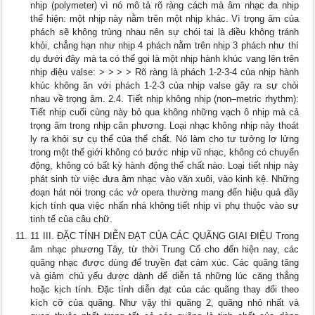
nhịp (polymeter) vì nó mô tả rõ ràng cách mà âm nhạc đa nhịp
thể hiện: một nhịp này nằm trên một nhịp khác. Vì trọng âm của
phách sẽ không trùng nhau nên sự chói tai là điều không tránh
khỏi, chẳng hạn như nhịp 4 phách nằm trên nhịp 3 phách như thí
dụ dưới đây mà ta có thể gọi là một nhịp hành khúc vang lên trên
nhịp điệu valse: > > > > Rõ ràng là phách 1-2-3-4 của nhịp hành
khúc không ăn với phách 1-2-3 của nhịp valse gây ra sự chỏi
nhau về trọng âm. 2.4. Tiết nhịp không nhịp (non–metric rhythm):
Tiết nhịp cuối cùng này bỏ qua không những vạch ô nhịp mà cả
trọng âm trong nhịp cân phương. Loại nhạc không nhịp này thoát
ly ra khỏi sự cụ thể của thể chất. Nó làm cho tư tưởng lơ lửng
trong một thế giới không có bước nhịp vũ nhạc, không có chuyển
động, không có bất kỳ hành động thể chất nào. Loại tiết nhịp này
phát sinh từ việc đưa âm nhạc vào văn xuôi, vào kinh kệ. Những
đoạn hát nói trong các vở opera thường mang đến hiệu quả đầy
kịch tính qua việc nhấn nhá không tiết nhịp vì phụ thuộc vào sự
tinh tế của câu chữ.
11 III. ĐẶC TÍNH DIỄN ĐẠT CỦA CÁC QUÃNG GIAI ĐIỆU Trong
âm nhạc phương Tây, từ thời Trung Cổ cho đến hiện nay, các
quãng nhạc được dùng để truyền đạt cảm xúc. Các quãng tăng
và giảm chủ yếu được dành để diễn tả những lúc căng thẳng
hoặc kịch tính. Đặc tính diễn đạt của các quãng thay đổi theo
kích cỡ của quãng. Như vậy thì quãng 2, quãng nhỏ nhất và