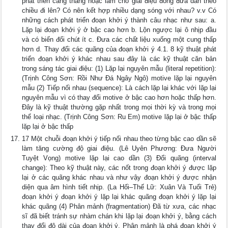
phát triển căng thẳng hoặc làm cho giai điệu đong đưa dần theo
chiều đi lên? Có nên kết hợp nhiều dạng sóng với nhau? v.v Có
những cách phát triển đoạn khởi ý thành câu nhạc như sau: a.
Lặp lại đoạn khởi ý ở bậc cao hơn b. Lộn ngược lại ô nhịp đầu
và có biến đổi chút ít c. Đưa các chất liệu xuống một cung thấp
hơn d. Thay đổi các quãng của đoạn khởi ý 4.1. 8 kỹ thuật phát
triển đoạn khởi ý khác nhau sau đây là các kỹ thuật căn bản
trong sáng tác giai điệu: (1) Lặp lại nguyên mẫu (literal repetition):
(Trịnh Công Sơn: Rồi Như Đá Ngây Ngô) motive lặp lại nguyên
mẫu (2) Tiếp nối nhau (sequence): Là cách lặp lại khác với lặp lại
nguyên mẫu vì có thay đổi motive ở bậc cao hơn hoặc thấp hơn.
Đây là kỹ thuật thường gặp nhất trong mọi thời kỳ và trong mọi
thể loại nhạc. (Trịnh Công Sơn: Ru Em) motive lặp lại ở bậc thấp
lặp lại ở bậc thấp
17 Một chuỗi đoạn khởi ý tiếp nối nhau theo từng bậc cao dần sẽ
làm tăng cường độ giai điệu. (Lê Uyên Phương: Đưa Người
Tuyệt Vọng) motive lặp lại cao dần (3) Đổi quãng (interval
change): Theo kỹ thuật này, các nốt trong đoạn khởi ý được lặp
lại ở các quãng khác nhau và như vậy đoạn khởi ý được nhận
diện qua âm hình tiết nhịp. (La Hối–Thế Lữ: Xuân Và Tuổi Trẻ)
đoạn khởi ý đoạn khởi ý lặp lại khác quãng đoạn khởi ý lặp lại
khác quãng (4) Phân mảnh (fragmentation) Đã từ xưa, các nhạc
sĩ đã biết tránh sự nhàm chán khi lặp lại đoạn khởi ý, bằng cách
thay đổi độ dài của đoạn khởi ý. Phân mảnh là phá đoạn khởi ý