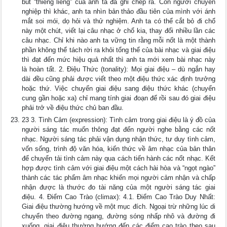
bút “thiêng liêng” của anh ta đã ghi chép ra. Còn người chuyên
nghiệp thì khác, anh ta nhìn bản thảo đầu tiên của mình với ánh
mắt soi mói, dọ hỏi và thử nghiệm. Anh ta có thể cắt bỏ đi chổ
này một chút, viết lại câu nhạc ở chổ kia, thay đổi nhiều lần các
câu nhạc. Chỉ khi nào anh ta vững tin rằng mỗi nốt là một thành
phần không thể tách rời ra khỏi tổng thể của bài nhạc và giai điệu
thì đạt đến mức hiệu quả nhất thì anh ta mới xem bài nhạc này
là hoàn tất. 2. Điệu Thức (tonality): Mọi giai điệu – dù ngắn hay
dài đều cũng phải được viết theo một điệu thức xác định trưởng
hoặc thứ. Việc chuyển giai điệu sang điệu thức khác (chuyển
cung gần hoặc xa) chỉ mang tính giai đoạn để rồi sau đó giai điệu
phải trở về điệu thức chủ ban đầu.
23 3. Tình Cảm (expression): Tình cảm trong giai điệu là ý đồ của
người sáng tác muốn thông đạt đến người nghe bằng các nốt
nhạc. Người sáng tác phải vận dụng nhận thức, tư duy tình cảm,
vốn sống, trình độ văn hóa, kiến thức về âm nhạc của bản thân
để chuyển tải tình cảm này qua cách tiến hành các nốt nhạc. Kết
hợp được tình cảm với giai điệu một cách hài hòa và “ngọt ngào”
thành các tác phẩm âm nhạc khiến mọi người cảm nhận và chấp
nhận được là thước đo tài năng của một người sáng tác giai
điệu. 4. Điểm Cao Trào (climax): 4.1. Điểm Cao Trào Duy Nhất:
Giai điệu thường hướng về một mục đích. Ngoại trừ những lúc di
chuyển theo đường ngang, đường sóng nhấp nhô và đường đi
xuống, giai điệu thường hướng đến các điểm cao trào theo sau