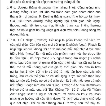
đặc sắc từ những nốt xếp theo đường thẳng đi lên.
6 8. Đường thẳng đi xuống (the falling line): Cũng giống như
đường thẳng đi lên, rất khó mà tránh cảm giác nhàm chán của
thang âm đi xuống. 9. Đường thẳng ngang (the horizontal line):
Giai điệu theo đường thẳng ngang tạo cảm giác bất động,
thường xuất hiện trong ca nhạc lễ nghi, thánh ca. Thông thường
một ca khúc gồm những đoạn giai điệu với nhiều dạng sóng và
đường thẳng.
7 II. TIẾT NHỊP (Rhythm) Tiết nhịp là phần không thể tách rời
của giai điệu. Căn bản của mọi tiết nhịp là phách (beat). Phách là
nhịp đập liên tục không đổi từ đó mà các mẫu tiết nhịp được phát
triển. Nhịp (meter) là một mẫu các phách mạnh và nhẹ được lặp
lại đều đặn. Tiết nhịp mang 2 ý nghĩa trong âm nhạc: (1) nghĩa
rộng, bao trùm mọi phương diện của thời gian và (2) nghĩa cụ
thể, mô tả mẫu riêng biệt của giá trị thời gian. Nói cho rõ hơn
nghĩa thứ 2 này, tiết nhịp có thể là một tập hợp của các nốt
trắng, đen và có thể gồm có vài dấu lặng được sắp xếp theo một
trật tự nào đó. Hoặc nó có thể giản đơn là 3 nốt mốc đơn và một
nốt trắng: : đoạn mở đầu bản “Giao Hưởng Số 5” của Beethoven
Nó có thể là mẫu của bài “Bài Không Tên Số 8” của Vũ Thành
An: “Jingle Bells” cũng là tiết nhịp: Rất nhiều ca khúc và đoạn
nhạc giao hưởng đã xác định được “lý lịch” của chúng chủ yếu
qua tiết nhịp. Thí dụ như thang âm D trưởng như thế này thì