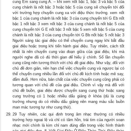
cung Em sang cung A. – khi xem nốt bậc 1, bậc 3 và bậc 5 của
cung chánh là nốt bậc 3 hoặc bậc 5 của cung sẽ chuyển tới đối
với trường hợp chuyển cung xa với điệu thức trưởng. xem nốt
bậc 1 của cung chánh là nốt bậc 3 của cung chuyển tới G Eb nốt
bậc 1 nốt bậc 3 xem nốt bậc 3 của cung chánh là nốt bậc 5 của
cung chuyển tới G E nốt bậc 3 nốt bậc 5 xem nốt bậc 5 của cung
chánh là nốt bậc 3 của cung chuyển tới G Bb nốt bậc 5 nốt bậc 3
Người sáng tác giai điệu có thể chuyển cung ngay khi bắt đầu
giai điệu hoặc trong khi tiến hành giai điệu. Tuy nhiên, cách tốt
nhất là nên chuyển cung vào đoạn giữa của giai điệu, khi mà
người nghe đã có đủ thời gian để hiểu ý chính. Số lần chuyển
cung cũng nên tương thích với chủ đề giai điệu. Như vậy, đối với
chủ đề đơn giản, nên hạn chế việc chuyển cung và ngược lại có
thể chuyển cung nhiều lần đối với chủ đề kịch tính hoặc mê say,
đắm đuối. Hơn nữa, bản chất của việc chuyển cung cũng phải có
tương quan với chủ đề của giai điệu. Chính vì vậy mà đối với
chủ đề buồn, giai điệu được chuyển sang cung thứ hoặc sang
cung trưởng có 1 hoặc nhiều dấu giáng ở khóa (dù là cung
trưởng nhưng do có nhiều dấu giáng nên mang màu sắc buồn
man mác tương tự như cung thứ).
29 Tuy nhiên, các qui định trong âm nhạc thường có nhiều
trường hợp ngoại lệ và chỉ có tâm hồn, trái tim của người soạn
nhạc mới chính là kim chỉ nam đúng đắn trong việc hình thành
các giai điệu đẹp. 8. Viết Giai Điệu Ở Điệu Thức Thứ: Điệu thức