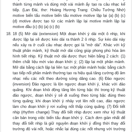
thành từng mảnh và dùng một vài mảnh ấy tạo ra câu nhạc kế
tiếp. (Lan Đài, thơ: Hoàng Hương Trang: Chiều Tưởng Nhớ)
motive biến tấu motive biến tấu motive motive lặp lại (a) (b) (c)
(d) motive được tạo từ các mảnh lặp lại motive mảnh lặp lại
motive đầu (c) (b) (a) (c) (b)
18 (5) Mở dài (extension) Một đoạn khởi ý dài một ô nhịp, khi
được lặp lại sẽ được kéo dài ra thành 2 ô nhịp. Sự kéo dài này
nếu xảy ra ở cuối câu nhạc được gọi là “mở dài”. Khác với kỹ
thuật phân mảnh, kỹ thuật mở dài cũng giúp phong phú hóa âm
hình tiết nhịp. Kỹ thuật mở dài được thực hiện bằng 2 cách: (1)
thêm chất liệu mới vào đoạn khởi ý; (2) lặp lại một phân mảnh.
Mở dài bằng cách lặp lại liên tục một phân mảnh hoặc bằng cách
tạo tiếp nối phân mảnh thường tạo ra hiệu quả tăng cường độ âm
nhạc nếu các nốt theo đường sóng dâng cao. (6) Đảo ngược
(inversion) Đảo ngược là lộn ngược đoạn khởi ý, khác với đảo
quãng. Khi đoạn khỏi động tăng lên từng bậc thì trong kỹ thuật
đảo ngược, đoạn khởi ý sẽ đi xuống theo từng bậc đúng theo
từng quãng; khi đoạn khởi ý nhảy vọt lên nốt cao, đảo ngược
làm cho đoạn khởi ý rơi xuống nốt thấp cùng quãng. (7) Đổi tiết
nhịp (rhythm change) Thay đổi tiết nhịp được xem như kỹ thuật
căn bản trong việc biến tấu đoạn khởi ý. Cách đơn giản nhất để
thay đổi tiết nhịp là giữ nguyên đoạn khởi ý đồng thời thay đổi
trường độ vài nốt, hoặc nhắc lại đúng các nốt nhưng với trường