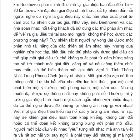
khi Beethoven phải chỉnh đi chỉnh lại giai điệu ban đầu đến 15 ~
20 lần trước khi đạt đến giai điệu chính thức, rất tự nhiên đến nỗi
người nghe cứ nghĩ là giai điệu này chắc hẳn phải xuất phát từ
cảm xúc tự nhiên của tác giả. Như vậy, nếu Beethoven và các
nhà soạn nhạc nổi tiếng khách đã sử dụng các thủ pháp âm nhạc
để “vẽ” ra giai điệu thì tại sao mọi người không thể học được các
phương pháp này? Tuy nhiên rất ít người hy vọng đạt được một
phần nhỏ tài năng của các thiên tài âm nhạc này nhưng qua
nghiên cứu học tập, biết đâu các thủ pháp xây dựng giai điệu có
thể giúp một giai điệu từ chỗ không xuất phát từ cảm hứng sáng
tạo sẽ trở thành một giai điệu đáng nể và nếu cộng thêm chút
may mắn, có thể biến thành một giai điệu đẹp! 1. Tính Thống
Nhất Trong Phong Cách (unity of style): Một giai điệu đẹp có tính
thống nhất. Từ khi bắt đầu cho đến lúc kết thúc, giai điệu chỉ
phát triển một ý tưởng, một phong cách, một cảm xúc. Nhưng
muốn đạt được sự thống nhất này không phải dễ. Thuờng thì ý
tưởng giai điệu hình thành một cách ngẫu nhiên với nhiều đoạn,
dù có thể nghe được đó nhưng lại không ăn nhập gì với nhau!
Viết một giai điệu theo kiểu ráp nối các ý tưởng âm nhạc rời rạc
này sẽ khiến giai điệu hoàn toàn khập khiểng, không cân đối
hoặc có thể đoạn kết không tương xứng với phần mở đầu.
Người mới bắt đầu viết nhạc “yêu” từng nốt nhạc mà anh ta viết
ra và rất sợ hãi với suy nghĩ là phải thay đổi những gì mà ngòi