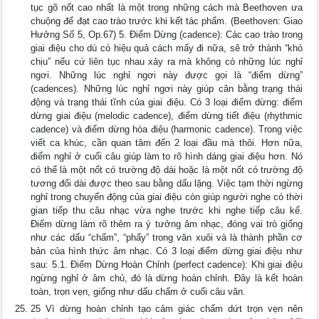
tục gõ nốt cao nhất là một trong những cách mà Beethoven ưa
chuộng để đạt cao trào trước khi kết tác phẩm. (Beethoven: Giao
Hưởng Số 5, Op.67) 5. Điểm Dừng (cadence): Các cao trào trong
giai điệu cho dù có hiệu quả cách mấy đi nữa, sẽ trở thành “khó
chịu” nếu cứ liên tục nhau xảy ra mà không có những lúc nghỉ
ngơi. Những lúc nghỉ ngơi này được gọi là “điểm dừng”
(cadences). Những lúc nghỉ ngơi này giúp cân bằng trạng thái
động và trạng thái tĩnh của giai điệu. Có 3 loại điểm dừng: điểm
dừng giai điệu (melodic cadence), điểm dừng tiết điệu (rhythmic
cadence) và điểm dừng hòa điệu (harmonic cadence). Trong việc
viết ca khúc, cần quan tâm đến 2 loại đầu mà thôi. Hơn nữa,
điểm nghỉ ở cuối câu giúp làm to rõ hình dáng giai điệu hơn. Nó
có thể là một nốt có trường độ dài hoặc là một nốt có trường độ
tương đối dài được theo sau bằng dấu lặng. Việc tạm thời ngừng
nghỉ trong chuyển động của giai điệu còn giúp người nghe có thời
gian tiếp thu câu nhạc vừa nghe trước khi nghe tiếp câu kế.
Điểm dừng làm rõ thêm ra ý tưởng âm nhạc, đóng vai trò giống
như các dấu “chấm”, “phẩy” trong văn xuôi và là thành phần cơ
bản của hình thức âm nhạc. Có 3 loại điểm dừng giai điệu như
sau: 5.1. Điểm Dừng Hoàn Chỉnh (perfect cadence): Khi giai điệu
ngừng nghỉ ở âm chủ, đó là dừng hoàn chỉnh. Đây là kết hoàn
toàn, trọn vẹn, giống như dấu chấm ở cuối câu văn.
25 Vì dừng hoàn chỉnh tạo cảm giác chấm dứt trọn vẹn nên