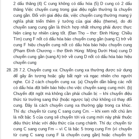
2 dấu thăng (4) C cung không có dấu hóa (5) D cung có 2 dấu
thăng Việc chuyển cung trong giai điệu ngắn thường là chuyển
cung gần. Đối với giai điệu dài, việc chuyển cung thường mang ý
nghĩa phát triển thêm ý tưởng của giai điệu (theme), do đó
chuyển sang cung gần là thích hợp nhất nhưng phải được thực
hiện càng tự nhiên càng tốt. (Đan Thọ – thơ: Đinh Hùng: Chiều
Tím) cung F nốt có dấu hóa báo chuyển cung gần (sang C) trở về
cung F hiệu chuyển cung nốt có dấu hóa báo hiệu chuyển cung
(Phạm Đình Chương – thơ Đinh Hùng: Mộng Dưới Hoa) cung D
chuyển cung gần (sang A) trở về cung D nốt có dấu hóa báo hiệu
chuyển cung
28 7.2. Chuyển cung xa: Chuyển cung xa thường được sử dụng
để gây ấn tượng hoặc gây bất ngờ và ngạc nhiên cho người
nghe. Có 2 cách chuyển cung xa: (a) Chuyển dần bằng các nốt
có dấu hóa đột biến báo hiệu cho việc chuyển sang cung mới. (b)
Chuyển đột ngột mà không cần phải chuẩn bị: – khi chuyển điệu
thức từ trưởng sang thứ (hoặc ngược lại) chứ không có thay đổi
cung. Đây là cách chuyển cung xa thường gặp trong ca khúc.
Thí dụ: chuyển từ cung C sang cung Cm. – khi xem nốt chủ âm
là nốt bậc 5 của cung sẽ chuyển tới và cung mới này phải thuộc
điệu thức khác với điệu thức của cung chánh. Thí dụ: chuyển từ
cung C sang cung Fm – vì C là bậc 5 trong cung Fm (vì chuyển
từ cung C sang cung F là chuyển cung gần) hoặc chuyển từ