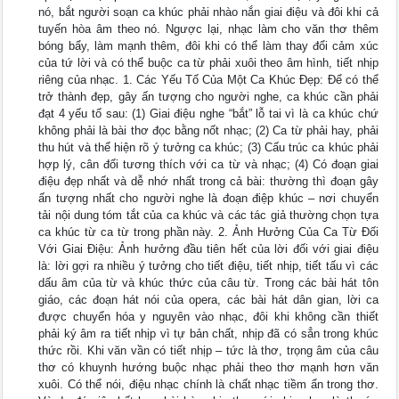
nó, bắt người soạn ca khúc phải nhào nắn giai điệu và đôi khi cả
tuyến hòa âm theo nó. Ngược lại, nhạc làm cho văn thơ thêm
bóng bẩy, làm mạnh thêm, đôi khi có thể làm thay đổi cảm xúc
của tứ lời và có thể buộc ca từ phải xuôi theo âm hình, tiết nhịp
riêng của nhạc. 1. Các Yếu Tố Của Một Ca Khúc Đẹp: Để có thể
trở thành đẹp, gây ấn tượng cho người nghe, ca khúc cần phải
đạt 4 yếu tố sau: (1) Giai điệu nghe “bắt” lỗ tai vì là ca khúc chứ
không phải là bài thơ đọc bằng nốt nhạc; (2) Ca từ phải hay, phải
thu hút và thể hiện rõ ý tưởng ca khúc; (3) Cấu trúc ca khúc phải
hợp lý, cân đối tương thích với ca từ và nhạc; (4) Có đoạn giai
điệu đẹp nhất và dễ nhớ nhất trong cả bài: thường thì đoạn gây
ấn tượng nhất cho người nghe là đoạn điệp khúc – nơi chuyển
tải nội dung tóm tắt của ca khúc và các tác giả thường chọn tựa
ca khúc từ ca từ trong phần này. 2. Ảnh Hưởng Của Ca Từ Đối
Với Giai Điệu: Ảnh hưởng đầu tiên hết của lời đối với giai điệu
là: lời gợi ra nhiều ý tưởng cho tiết điệu, tiết nhịp, tiết tấu vì các
dấu âm của từ và khúc thức của câu từ. Trong các bài hát tôn
giáo, các đoạn hát nói của opera, các bài hát dân gian, lời ca
được chuyển hóa y nguyên vào nhạc, đôi khi không cần thiết
phải ký âm ra tiết nhịp vì tự bản chất, nhịp đã có sẳn trong khúc
thức rồi. Khi văn vần có tiết nhịp – tức là thơ, trọng âm của câu
thơ có khuynh hướng buộc nhạc phải theo thơ mạnh hơn văn
xuôi. Có thể nói, điệu nhạc chính là chất nhạc tiềm ẩn trong thơ.