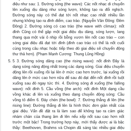
điệu như sau: 1. Đường sóng (the wave): Các nốt nhạc di chuyển
lên xuống dịu dàng như sóng lượn, không tạo ra đối nghịch.
Đường sóng này có thể đạt tới nốt nhạc cao nhất nhiều lần
nhưng không tạo ra đỉnh điểm, cao trào. (Nguyễn Văn Đông: Đêm
Đông) 2. Đường sóng có cao trào (the wave with climax): nốt
đỉnh Cũng có thể gặp một giai điệu dịu dàng, sóng lượn, lang
thang qua một vài ô nhịp rồi bỗng vươn lên nốt cao trào – con
sóng giai điệu đã đạt tới đỉnh (đỉnh cao trào có thể là nốt cuối
cùng trong câu nhạc hoặc tiếp theo đó giai điệu sẽ chuyển động
thư thả hơn). (Phạm Mạnh Cương: Thung Lũng Hồng)
5 3. Đường sóng dâng cao (the rising wave): nốt đỉnh Đây là
dạng sóng năng động nhất trong các dạng sóng. Giai điệu chuyển
động lên rồi xuống rồi lại lên ở mức cao hơn trước, lại xuống rồi
dâng lên ở mức cao hơn nữa để sau đó đạt đến nốt đỉnh rồi tuột
xuống sau đó ngay tức thì. 4. Đường sóng đi xuống (the falling
wave): nốt đỉnh 5. Cầu vồng (the arch): nốt đỉnh Một dạng cầu
vồng khác đi lên và xuống theo dạng chuyển động sóng: Cầu
vồng tô điểm 6. Đáy chén (the bowl): 7. Đường thẳng đi lên (the
rising line): Đường thẳng đi lên là hình thức đơn giản nhất của
giai điệu. Vấn đề đặt ra là làm sao để không tạo ra cảm giác
nhàm chán của thang âm đi lên nếu xếp nốt sau cao hơn nốt
trước một bậc! Trong trường hợp này, mới thấy được ai là bậc
thầy: Beethoven, Brahms và Chopin đã sáng tác nhiều giai điệu