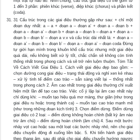
một trật tự nào đó. Nhìn chung, cấu trúc giai điệu có thể gồm từ
1 đến 3 phần: phiên khúc (verse), điệp khúc (chorus) và phần kết
(coda).
31 Cấu trúc trong các giai điệu thường gặp như sau: + chỉ một
đoạn duy nhất: a – a + đoạn a – đoạn a’ + đoạn a – đoạn b +
đoạn a – đoạn a’ – đoạn b + đoạn a – đoạn b – đoạn a + đoạn a –
đoạn b – đoạn b’ – đoạn a v.v và cấu trúc dài nhất là: + đoạn a –
đoạn a’ – đoạn b – đoạn b’ – đoạn a – đoạn a’ – đoạn coda Đừng
tự giới hạn mình trong khuôn khổ cấu trúc nhưng một giai điệu
quá dài, nếu không biết xử lý tốt, chắc chắn sẽ không còn tính
thống nhất trong phong cách và sẽ trở nên luộm thuộm. Tóm Tắt
Về Cách Viết Giai Điệu 1. Cách viết giai điệu đẹp bao gồm: –
chọn đường cong giai điệu – trạng thái động và nghỉ xen kẻ nhau
– xử lý tinh tế điểm cao trào – sẳn sàng viết lại – thống nhất
trong phong cách 2. Âm cao nhất trong giai điệu thường chỉ xuất
hiện một lần để tạo cao trào. Việc cố ý lặp lại âm cao nhất này
chỉ dùng khi: – muốn tạo hiệu quả mơ màng, thư giãn (như trong
giai điệu ru hoặc trong thánh ca) – muốn tạo cao trào mạnh mẽ
(như trong những đoạn kịch tính) 3. Chọn điểm dừng. Điểm dừng
giai điệu có 2 loại: – điểm dừng không hoàn chỉnh (bất kỳ âm nào
trừ âm chủ) – điểm dừng hoàn chỉnh (âm chủ) 4. Sau một bước
nhảy vọt cao hoặc sau một loạt các bước nhảy nhỏ, nên cho giai
điệu chuyển động đi xuống liền bậc. 5. Khi tiến hành giai điệu
theo thang âm, sau đó phải cho giai điệu chuyển hướng ngược