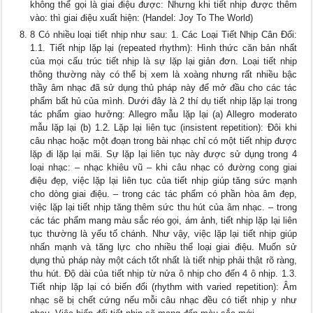
không thể gọi là giai điệu được: Nhưng khi tiết nhịp được thêm
vào: thì giai điệu xuất hiện: (Handel: Joy To The World)
8 Có nhiều loại tiết nhịp như sau: 1. Các Loại Tiết Nhịp Cân Đối:
1.1. Tiết nhịp lặp lại (repeated rhythm): Hình thức căn bản nhất
của mọi cấu trúc tiết nhịp là sự lặp lại giản đơn. Loại tiết nhịp
thông thường này có thể bị xem là xoàng nhưng rất nhiều bậc
thầy âm nhạc đã sử dụng thủ pháp này để mở đầu cho các tác
phẩm bất hủ của mình. Dưới đây là 2 thí dụ tiết nhịp lặp lại trong
tác phẩm giao hưởng: Allegro mẫu lặp lại (a) Allegro moderato
mẫu lặp lại (b) 1.2. Lặp lại liên tục (insistent repetition): Đôi khi
câu nhạc hoặc một đoạn trong bài nhạc chỉ có một tiết nhịp được
lặp đi lặp lại mãi. Sự lặp lại liên tục này được sử dụng trong 4
loại nhạc: – nhạc khiêu vũ – khi câu nhạc có đường cong giai
điệu đẹp, việc lặp lại liên tục của tiết nhịp giúp tăng sức mạnh
cho dòng giai điệu. – trong các tác phẩm có phần hòa âm đẹp,
việc lặp lại tiết nhịp tăng thêm sức thu hút của âm nhạc. – trong
các tác phẩm mang màu sắc réo gọi, ám ảnh, tiết nhịp lặp lại liên
tục thường là yếu tố chánh. Như vậy, việc lặp lại tiết nhịp giúp
nhấn mạnh và tăng lực cho nhiều thể loại giai điệu. Muốn sử
dụng thủ pháp này một cách tốt nhất là tiết nhịp phải thật rõ ràng,
thu hút. Độ dài của tiết nhịp từ nửa ô nhịp cho đến 4 ô nhịp. 1.3.
Tiết nhịp lặp lại có biến đổi (rhythm with varied repetition): Âm
nhạc sẽ bị chết cứng nếu mỗi câu nhạc đều có tiết nhịp y như