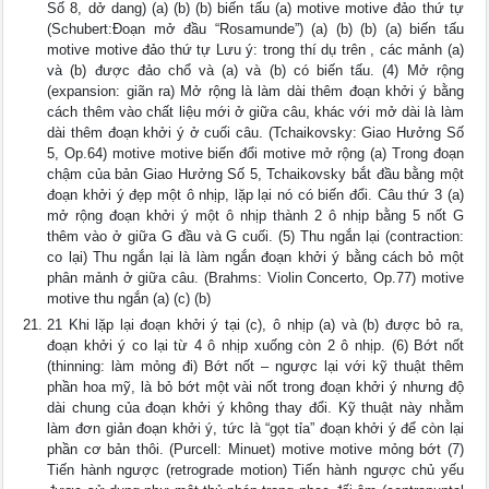
Số 8, dở dang) (a) (b) (b) biến tấu (a) motive motive đảo thứ tự
(Schubert:Đoạn mở đầu “Rosamunde”) (a) (b) (b) (a) biến tấu
motive motive đảo thứ tự Lưu ý: trong thí dụ trên , các mảnh (a)
và (b) được đảo chổ và (a) và (b) có biến tấu. (4) Mở rộng
(expansion: giãn ra) Mở rộng là làm dài thêm đoạn khởi ý bằng
cách thêm vào chất liệu mới ở giữa câu, khác với mở dài là làm
dài thêm đoạn khởi ý ở cuối câu. (Tchaikovsky: Giao Hưởng Số
5, Op.64) motive motive biến đổi motive mở rộng (a) Trong đoạn
chậm của bản Giao Hưởng Số 5, Tchaikovsky bắt đầu bằng một
đoạn khởi ý đẹp một ô nhịp, lặp lại nó có biến đổi. Câu thứ 3 (a)
mở rộng đoạn khởi ý một ô nhịp thành 2 ô nhịp bằng 5 nốt G
thêm vào ở giữa G đầu và G cuối. (5) Thu ngắn lại (contraction:
co lại) Thu ngắn lại là làm ngắn đoạn khởi ý bằng cách bỏ một
phân mảnh ở giữa câu. (Brahms: Violin Concerto, Op.77) motive
motive thu ngắn (a) (c) (b)
21 Khi lặp lại đoạn khởi ý tại (c), ô nhịp (a) và (b) được bỏ ra,
đoạn khởi ý co lại từ 4 ô nhịp xuống còn 2 ô nhịp. (6) Bớt nốt
(thinning: làm mỏng đi) Bớt nốt – ngược lại với kỹ thuật thêm
phần hoa mỹ, là bỏ bớt một vài nốt trong đoạn khởi ý nhưng độ
dài chung của đoạn khởi ý không thay đổi. Kỹ thuật này nhằm
làm đơn giản đoạn khởi ý, tức là “gọt tỉa” đoạn khởi ý để còn lại
phần cơ bản thôi. (Purcell: Minuet) motive motive mỏng bớt (7)
Tiến hành ngược (retrograde motion) Tiến hành ngược chủ yếu