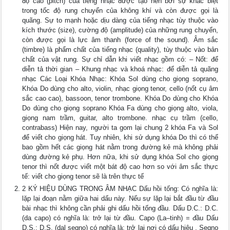
độ cao (pitch) của tiếng nhạc được tạo nên bởi sự khác biệt
trong tốc độ rung chuyển của không khí và còn được gọi là
quãng. Sự to mạnh hoặc dịu dàng của tiếng nhạc tùy thuộc vào
kích thước (size), cường độ (amplitude) của những rung chuyển,
còn được gọi là lực âm thanh (force of the sound). Âm sắc
(timbre) là phẩm chất của tiếng nhạc (quality), tùy thuộc vào bản
chất của vật rung. Sự chỉ dẫn khi viết nhạc gồm có: – Nốt: để
diễn tả thời gian – Khung nhạc và khoá nhạc: để diễn tả quãng
nhạc Các Loại Khóa Nhạc: Khóa Sol dùng cho giọng soprano,
Khóa Do dùng cho alto, violin, nhạc giọng tenor, cello (nốt cụ âm
sắc cao cao), bassoon, tenor trombone. Khóa Do dùng cho Khóa
Do dùng cho giọng soprano Khóa Fa dùng cho giọng alto, viola,
giọng nam trầm, guitar, alto trombone. nhạc cụ trầm (cello,
contrabass) Hiện nay, người ta gom lại chung 2 khóa Fa và Sol
để viết cho giọng hát. Tuy nhiên, khi sử dụng khóa Do thì có thể
bao gồm hết các giọng hát nằm trong đường kẻ mà không phải
dùng đường kẻ phụ. Hơn nữa, khi sử dụng khóa Sol cho giọng
tenor thì nốt được viết một bát độ cao hơn so với âm sắc thực
tế: viết cho giọng tenor sẽ là trên thực tế
2 KÝ HIỆU DÙNG TRONG ÂM NHẠC Dấu hồi tống: Có nghĩa là:
lặp lại đoạn nằm giữa hai dấu này. Nếu sự lặp lại bắt đầu từ đầu
bài nhạc thì không cần phải ghi dấu hồi tống đầu. Dấu D.C.: D.C.
(da capo) có nghĩa là: trở lại từ đầu. Capo (La–tinh) = đầu Dấu
D.S.: D.S. (dal segno) có nghĩa là: trở lại nơi có dấu hiệu . Segno