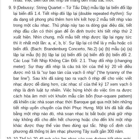
nhau. Việc biến đổi tiết nhịp sẽ mang đến màu sắc mới.
9 (Debussy: String Quartet – Tứ Tấu Dây) mẫu lặp lại biến đổi lặp
lại biến đổi 1.4. Tiết nhịp đôi lặp lại (double repeated rhythm): Sự
đa dạng sẽ phong phú thêm hơn khi kết hợp 2 mẫu tiết nhịp vào
trong một câu nhạc. Thủ pháp này tạo ra dòng giai điệu dài, tiết
nhịp đầu cần có thời gian để ổn định trước khi tiết nhịp thứ 2
xuất hiện. Nhìn chung, mỗi mẫu tiết nhịp được lặp lại ngay tức
thì ít nhất một lần: a, a’, b, b’. Sự lặp lại có thể là y mẫu hoặc có
biến đổi. (Bach: Brandenburg Concerto, No.2) (a) (b) mẫu (a) (a)
lặp lại mẫu (b) (b) lặp lại (a) biến đổi (a) biến đổi (b) biến đổi 2.
Các Loại Tiết Nhịp Không Cân Đối: 2.1. Thay đổi nhịp (changing
meter): Sự thay đổi nhịp là câu trả lời của thế kỷ 20 về điều
được mô tả là “sự bạo tàn của vạch ô nhịp” (“the tyranny of the
bar line”). Sau khi đã sáng tạo ra vạch ô nhịp để cho việc viết
nhạc được dễ dàng hơn, các nhạc sĩ của thế kỷ 17 xem vạch ô
nhịp là định luật tự nhiên. Việc hứng khởi do việc tìm ra được
cách hòa âm mới với khuôn mẫu cân bốn (four–square pattern)
đã khiến các nhà soạn nhạc thời Baroque gạt qua một bên những
tiết nhịp uyển chuyển của thời Phục Hưng. Một khi đã bắt đầu
bằng một nhịp nào đó, nhà soạn nhạc bị bắt buộc phải giữ nhịp
này không đổi cho đến hết chương hoặc cho đến khi một nhịp
khác được thay thế vào theo đúng qui tắc. Nhịp cố định cân
phương đã thống trị âm nhạc phương Tây suốt gần 300 năm.
10 Thế kỷ 20 đã mở cửa âm nhạc vào con đường tiết nhịp mới.