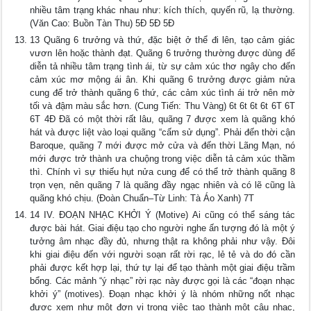
nhiều tâm trạng khác nhau như: kích thích, quyến rũ, lạ thường.
(Văn Cao: Buồn Tàn Thu) 5Đ 5Đ 5Đ
13 Quãng 6 trưởng và thứ, đặc biệt ở thể đi lên, tạo cảm giác
vươn lên hoặc thành đạt. Quãng 6 trưởng thường được dùng để
diễn tả nhiều tâm trạng tình ái, từ sự cảm xúc thơ ngây cho đến
cảm xúc mơ mộng ái ân. Khi quãng 6 trưởng được giảm nửa
cung để trở thành quãng 6 thứ, các cảm xúc tình ái trở nên mờ
tối và đậm màu sắc hơn. (Cung Tiến: Thu Vàng) 6t 6t 6t 6t 6T 6T
6T 4Đ Đã có một thời rất lâu, quãng 7 được xem là quãng khó
hát và được liệt vào loại quãng “cấm sử dụng”. Phải đến thời cận
Baroque, quãng 7 mới được mở cửa và đến thời Lãng Mạn, nó
mới được trở thành ưa chuộng trong việc diễn tả cảm xúc thầm
thì. Chính vì sự thiếu hụt nửa cung để có thể trở thành quãng 8
trọn vẹn, nên quãng 7 là quãng đầy ngạc nhiên và có lẽ cũng là
quãng khó chịu. (Đoàn Chuẩn–Từ Linh: Tà Áo Xanh) 7T
14 IV. ĐOẠN NHẠC KHỞI Ý (Motive) Ai cũng có thể sáng tác
được bài hát. Giai điệu tạo cho người nghe ấn tượng đó là một ý
tưởng âm nhạc đầy đủ, nhưng thật ra không phải như vậy. Đôi
khi giai điệu đến với người soạn rất rời rạc, lẻ tẻ và do đó cần
phải được kết hợp lại, thứ tự lại để tạo thành một giai điệu trầm
bổng. Các mảnh “ý nhạc” rời rạc này được gọi là các “đoạn nhạc
khởi ý” (motives). Đoạn nhạc khởi ý là nhóm những nốt nhạc
được xem như một đơn vị trong việc tạo thành một câu nhạc,