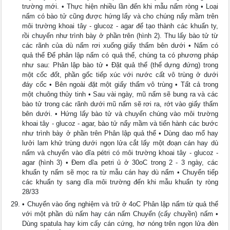
trường mới. • Thực hiện nhiều lần đến khi mẫu nấm ròng • Loại
nấm có bào tử cũng được hứng lấy và cho chúng nẩy mầm trên
môi trường khoai tây - glucoz - agar để tạo thành các khuẩn ty,
rồi chuyển như trình bày ở phần trên (hình 2). Thu lấy bào tử từ
các rãnh của dù nấm rơi xuống giấy thấm bên dưới • Nấm có
quả thể Để phân lập nấm có quả thể, chúng ta có phương pháp
như sau: Phân lập bào tử • Đặt quả thể (thể dựng đứng) trong
một cốc đốt, phần gốc tiếp xúc với nước cất vô trùng ở dưới
đáy cốc • Bên ngoài đặt một giấy thấm vô trùng • Tất cả trong
một chuông thủy tinh • Sau vài ngày, mũ nấm sẽ bung ra và các
bào tử trong các rãnh dưới mũ nấm sẽ rơi ra, rớt vào giấy thấm
bên dưới. • Hứng lấy bào tử và chuyển chúng vào môi trường
khoai tây - glucoz - agar, bào tử nẩy mầm và tiến hành các bước
như trình bày ở phần trên Phân lập quả thể • Dùng dao mổ hay
lưởi lam khử trùng dưới ngọn lửa cắt lấy một đoạn cán hay dù
nấm và chuyển vào dĩa pétri có môi trường khoai tây - glucoz -
agar (hình 3) • Đem dĩa petri ủ ở 30oC trong 2 - 3 ngày, các
khuẩn ty nấm sẽ mọc ra từ mẫu cán hay dù nấm • Chuyển tiếp
các khuẩn ty sang dĩa môi trường đến khi mẫu khuẩn ty ròng
28/33
• Chuyển vào ống nghiệm và trữ ở 4oC Phân lập nấm từ quả thể
với một phần dù nấm hay cán nấm Chuyển (cấy chuyền) nấm •
Dùng spatula hay kim cấy cán cứng, hơ nóng trên ngọn lửa đèn