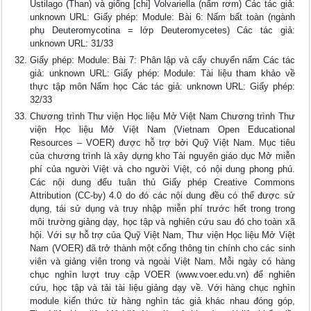
Ustilago (Than) và giống [chi] Volvariella (nấm rơm) Các tác giả:
unknown URL: Giấy phép: Module: Bài 6: Nấm bất toàn (ngành
phụ Deuteromycotina = lớp Deuteromycetes) Các tác giả:
unknown URL: 31/33
Giấy phép: Module: Bài 7: Phân lập và cấy chuyển nấm Các tác
giả: unknown URL: Giấy phép: Module: Tài liệu tham khảo về
thực tập môn Nấm học Các tác giả: unknown URL: Giấy phép:
32/33
Chương trình Thư viện Học liệu Mở Việt Nam Chương trình Thư
viện Học liệu Mở Việt Nam (Vietnam Open Educational
Resources – VOER) được hỗ trợ bởi Quỹ Việt Nam. Mục tiêu
của chương trình là xây dựng kho Tài nguyên giáo dục Mở miễn
phí của người Việt và cho người Việt, có nội dung phong phú.
Các nội dung đểu tuân thủ Giấy phép Creative Commons
Attribution (CC-by) 4.0 do đó các nội dung đều có thể được sử
dụng, tái sử dụng và truy nhập miễn phí trước hết trong trong
môi trường giảng dạy, học tập và nghiên cứu sau đó cho toàn xã
hội. Với sự hỗ trợ của Quỹ Việt Nam, Thư viện Học liệu Mở Việt
Nam (VOER) đã trở thành một cổng thông tin chính cho các sinh
viên và giảng viên trong và ngoài Việt Nam. Mỗi ngày có hàng
chục nghìn lượt truy cập VOER (www.voer.edu.vn) để nghiên
cứu, học tập và tải tài liệu giảng dạy về. Với hàng chục nghìn
module kiến thức từ hàng nghìn tác giả khác nhau đóng góp,