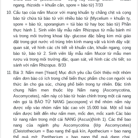
ngang, rhizoids = khuẩn căn, spore = bào tử) 7/33
Cấu tạo của nấm Mucor với mạng khuẩn ty chằng chịt và cọng
bào tử chứa túi bào tử với nhiều bào tử (Mycelium = khuẩn ty,
spore = bào tử, sporangium = túi bào tử hay bọc bào tử) Phần
thực hành 1. Sinh viên lấy mẫu nấm Rhizopus từ mẫu bánh mì
và trong môi trường khoai tây- glucose đặc bằng kim mủi giáo
đặt trong giọt nước vô trùng trên kính mang vật và kính đậy vật:
quan sát, vẽ hình các chi tiết về khuẩn căn, khuẩn ngang, cọng
bào tử, bào tử 2. Sinh viên lấy mẫu nấm Mucor từ mẫu men
rượu và trong môi trường đặc, quan sát, vẽ hình các chi tiết; so
sánh với nấm Rhizopus. 8/33
Bài 3: Nấm men [Yeast] Mục đích yêu cầu Giới thiệu một nhóm
nấm đơn bào có ích trong chế biến thực phẩm cho con người và
thức ăn cho gia súc, chúng phổ biến trong tự nhiên. Đặc tính
chung Nấm men thuộc lớp Nấm nang (Ascomycotina,
Ascomycetes), nấm này có bào tử hoàn chỉnh trong một cái nang
nên gọi là BÀO TỬ NANG [ascospore] vì thế nhóm nấm này
được xếp vào nhóm nấm bậc cao với 15.000 loài. Một số loài
nấm được biết đến như nấm men, mốc đen, mốc xanh Các bào
tử nang nằm trong một cái NANG (Ascus)(hình 1). Các thể bao
nang của ngành phụ Ascomycotina (lớp Ascomycetes)
(Cleistothecium = Bao nang thể quả kín, Apothecium = bao nang
thể quả mở, Perithecium = bao nang thể quả dạng chai,