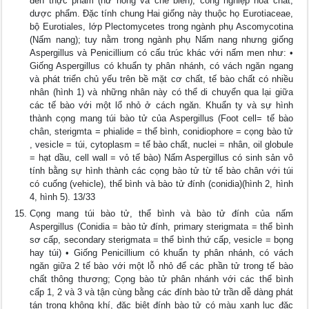
đến thực phẩm (hư hỏng và chế biến), công nghiệp hoá chất,
dược phẩm. Đặc tính chung Hai giống này thuộc họ Eurotiaceae,
bộ Eurotiales, lớp Plectomycetes trong ngành phụ Ascomycotina
(Nấm nang); tuy nằm trong ngành phụ Nấm nang nhưng giống
Aspergillus và Penicillium có cấu trúc khác với nấm men như: •
Giống Aspergillus có khuẩn ty phân nhánh, có vách ngăn ngang
và phát triển chủ yếu trên bề mặt cơ chất, tế bào chất có nhiều
nhân (hình 1) và những nhân này có thể di chuyển qua lại giữa
các tế bào với một lổ nhỏ ở cách ngăn. Khuẩn ty và sự hình
thành cọng mang túi bào tử của Aspergillus (Foot cell= tế bào
chân, sterigmta = phialide = thể bình, conidiophore = cọng bào tử
, vesicle = túi, cytoplasm = tế bào chất, nuclei = nhân, oil globule
= hạt dầu, cell wall = vỏ tế bào) Nấm Aspergillus có sinh sản vô
tính bằng sự hình thành các cọng bào tử từ tế bào chân với túi
có cuống (vehicle), thể bình và bào tử đính (conidia)(hình 2, hình
4, hình 5). 13/33
Cọng mang túi bào tử, thể bình và bào tử đính của nấm
Aspergillus (Conidia = bào tử đính, primary sterigmata = thể bình
sơ cấp, secondary sterigmata = thể bình thứ cấp, vesicle = bọng
hay túi) • Giống Penicillium có khuẩn ty phân nhánh, có vách
ngăn giữa 2 tế bào với một lỗ nhỏ để các phần tử trong tế bào
chất thông thương; Cọng bào tử phân nhánh với các thể bình
cấp 1, 2 và 3 và tận cùng bằng các đính bào tử trần dễ dàng phát
tán trong không khí, đặc biệt đính bào tử có màu xanh lục đặc