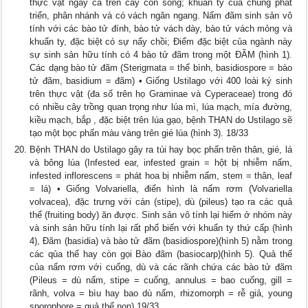
thực vật ngay cả trên cây còn sống; khuẩn ty của chúng phát
triển, phân nhánh và có vách ngăn ngang. Nấm đãm sinh sản vô
tính với các bào tử đính, bào tử vách dày, bào tử vách mỏng và
khuẩn ty, đặc biệt có sự nẩy chồi; Điểm đặc biệt của ngành này
sự sinh sản hữu tính có 4 bào tử đãm trong một ĐÃM (hình 1).
Các dạng bào tử đãm (Sterigmata = thể bình, basidiospore = bào
tử đãm, basidium = đãm) • Giống Ustilago với 400 loài ký sinh
trên thực vật (đa số trên họ Graminae và Cyperaceae) trong đó
có nhiều cây trồng quan trọng như lúa mì, lúa mạch, mía đường,
kiều mạch, bắp , đặc biệt trên lúa gạo, bệnh THAN do Ustilago sẽ
tạo một bọc phấn màu vàng trên gié lúa (hình 3). 18/33
Bệnh THAN do Ustilago gây ra túi hay bọc phấn trên thân, gié, lá
và bông lúa (Infested ear, infested grain = hột bị nhiễm nấm,
infested inflorescens = phát hoa bị nhiễm nấm, stem = thân, leaf
= lá) • Giống Volvariella, điển hình là nấm rơm (Volvariella
volvacea), đặc trưng với cán (stipe), dù (pileus) tạo ra các quả
thể (fruiting body) ăn được. Sinh sản vô tính lại hiếm ở nhóm này
và sinh sản hữu tính lại rất phổ biến với khuẩn ty thứ cấp (hình
4), Đãm (basidia) và bào tử đãm (basidiospore)(hình 5) nằm trong
các qủa thể hay còn gọi Bào đãm (basiocarp)(hình 5). Quả thể
của nấm rơm với cuống, dù và các rãnh chứa các bào tử đãm
(Pileus = dù nấm, stipe = cuống, annulus = bao cuống, gill =
rãnh, volva = bìu hay bao dù nấm, rhizomorph = rễ giả, young
sporophore = quả thể non) 19/33