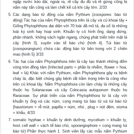
ngập nước kéo dài; ngoài ra, rễ cây đu đủ và rễ gừng cũng bị
nấm này tấn công và làm chết kể cả khi cây lớn. 2/33
Các dạng bào tử động của nấm Pythium (zoospores: bào tử
động) Tác hại của nấm Phytophthora trên lá cây và củ khoai tây •
Giống Phytophthora đại diện với 70 loài đã mô tả, đa số là những
loài ký sinh hay hoại sinh. Khuẩn ty có hình ống, dạng đứng,
phân nhánh, không vách ngăn ngang, chúng phát triển trên mặt lá
cây (hình 3), xuyên vào tế bào chủ (hình 4). Túi bào tử
(zoosporangium) chứa các động bào tử bên trong với 2 chiên
mao (hình 5) 3/33
Tác hại của nấm Phytophthora trên lá cây tạo thành những đốm
vòng tròn đồng tâm (Infected parts = phần bị nhiễm, flower = hoa,
leaf = lá) Khác với nấm Pythium, nấm Phytophthora gây ra bệnh
cháy lá, đặc biệt chúng gây bệnh rất trầm trọng trên lá cũng như
trên củ khoai tây. Nấm Phytophthora còn làm cháy lá những cây
thuộc họ Solanaceae và cây Colocasia autiquorum thuộc họ
Raraceae. Sự phát triển của nấm Phytophthora từ lá cây với
khuẩn ty ống và các núm, cọng mang túi bào tử và túi bào tử
(haustorium = rễ mút, papilla = núm, nhú , plug = nút đệm, stoma
= khẩu, 4/33
somatic hyphae = khuẩn ty dinh dưỡng, mycelium = khuẩn ty,
host cell wall = vách tế bào chủ, sporangiophore = cọng mang túi
bào tử) Phần thực hành 1. Sinh viên lấy các mẫu nấm Pythium