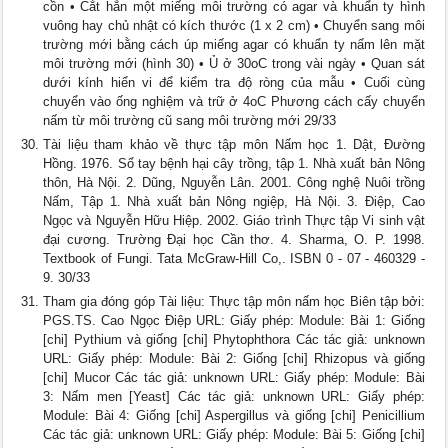
cồn • Cắt hẳn một miếng môi trường có agar và khuẩn ty hình
vuông hay chủ nhật có kích thước (1 x 2 cm) • Chuyển sang môi
trường mới bằng cách úp miếng agar có khuẩn ty nấm lên mặt
môi trường mới (hình 30) • Ủ ở 30oC trong vài ngày • Quan sát
dưới kính hiển vi để kiểm tra độ ròng của mẫu • Cuối cùng
chuyển vào ống nghiệm và trữ ở 4oC Phương cách cấy chuyển
nấm từ môi trường cũ sang môi trường mới 29/33
Tài liệu tham khảo về thực tập môn Nấm học 1. Dật, Đường
Hồng. 1976. Sổ tay bệnh hại cây trồng, tập 1. Nhà xuất bản Nông
thôn, Hà Nội. 2. Dũng, Nguyễn Lân. 2001. Công nghệ Nuôi trồng
Nấm, Tập 1. Nhà xuất bản Nông ngiệp, Hà Nội. 3. Điệp, Cao
Ngọc và Nguyễn Hữu Hiệp. 2002. Giáo trình Thực tập Vi sinh vật
đại cương. Trường Đại học Cần thơ. 4. Sharma, O. P. 1998.
Textbook of Fungi. Tata McGraw-Hill Co,. ISBN 0 - 07 - 460329 -
9. 30/33
Tham gia đóng góp Tài liệu: Thực tập môn nấm học Biên tập bởi:
PGS.TS. Cao Ngọc Điệp URL: Giấy phép: Module: Bài 1: Giống
[chi] Pythium và giống [chi] Phytophthora Các tác giả: unknown
URL: Giấy phép: Module: Bài 2: Giống [chi] Rhizopus và giống
[chi] Mucor Các tác giả: unknown URL: Giấy phép: Module: Bài
3: Nấm men [Yeast] Các tác giả: unknown URL: Giấy phép:
Module: Bài 4: Giống [chi] Aspergillus và giống [chi] Penicillium
Các tác giả: unknown URL: Giấy phép: Module: Bài 5: Giống [chi]