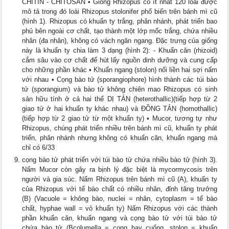
CHITIN - CHITOSAN • Giống Rhizopus có ít nhất 120 loài được
mô tả trong đó loài Rhizopus stolonifer phổ biến trên bánh mì cũ
(hình 1). Rhizopus có khuẩn ty trắng, phân nhánh, phát triển bao
phủ bên ngoài cơ chất, tạo thành một lớp mốc trắng, chứa nhiều
nhân (đa nhân), không có vách ngăn ngang. Đặc trưng của giống
này là khuẩn ty chia làm 3 dạng (hình 2): - Khuẩn căn (rhizoid)
cắm sâu vào cơ chất để hút lấy nguồn dinh dưỡng và cung cấp
cho những phần khác • Khuẩn ngang (stolon) nối liền hai sợi nấm
với nhau • Cọng bào tử (sporangiophore) hình thành các túi bào
tử (sporangium) và bào tử không chiên mao Rhizopus có sinh
sản hữu tính ở cả hai thể DỊ TẢN (heterothallic)(tiếp hợp từ 2
giao tử ở hai khuẩn ty khác nhau) và ĐỒNG TẢN (homothallic)
(tiếp hợp từ 2 giao tử từ một khuẩn ty) • Mucor, tương tự như
Rhizopus, chúng phát triển nhiều trên bánh mì cũ, khuẩn ty phát
triển, phân nhánh nhưng không có khuẩn căn, khuẩn ngang mà
chỉ có 6/33
cọng bào tử phát triển với túi bào tử chứa nhiều bào tử (hình 3).
Nấm Mucor còn gây ra bịnh lý đặc biệt là mycormycosis trên
người và gia súc. Nấm Rhizopus trên bánh mì cũ (A), khuẩn ty
của Rhizopus với tế bào chất có nhiều nhân, đỉnh tăng trưởng
(B) (Vacuole = không bào, nuclei = nhân, cytoplasm = tế bào
chất, hyphae wall = vỏ khuẩn ty) Nấm Rhizopus với các thành
phần khuẩn căn, khuẩn ngang và cọng bào tử với túi bào tử
chứa bào tử (Bcolumella = cọng hay cuống, stolon = khuẩn