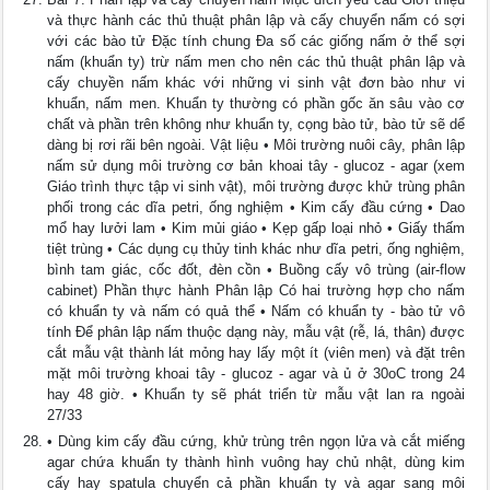
và thực hành các thủ thuật phân lập và cấy chuyển nấm có sợi
với các bào tử Đặc tính chung Đa số các giống nấm ở thể sợi
nấm (khuẩn ty) trừ nấm men cho nên các thủ thuật phân lập và
cấy chuyền nấm khác với những vi sinh vật đơn bào như vi
khuẩn, nấm men. Khuẩn ty thường có phần gốc ăn sâu vào cơ
chất và phần trên không như khuẩn ty, cọng bào tử, bào tử sẽ dể
dàng bị rơi rãi bên ngoài. Vật liệu • Môi trường nuôi cây, phân lập
nấm sử dụng môi trường cơ bản khoai tây - glucoz - agar (xem
Giáo trình thực tập vi sinh vật), môi trường được khử trùng phân
phối trong các dĩa petri, ống nghiệm • Kim cấy đầu cứng • Dao
mổ hay lưởi lam • Kim mủi giáo • Kẹp gấp loại nhỏ • Giấy thấm
tiệt trùng • Các dụng cụ thủy tinh khác như dĩa petri, ống nghiệm,
bình tam giác, cốc đốt, đèn cồn • Buồng cấy vô trùng (air-flow
cabinet) Phần thực hành Phân lập Có hai trường hợp cho nấm
có khuẩn ty và nấm có quả thể • Nấm có khuẩn ty - bào tử vô
tính Để phân lập nấm thuộc dạng này, mẫu vật (rễ, lá, thân) được
cắt mẫu vật thành lát mỏng hay lấy một ít (viên men) và đặt trên
mặt môi trường khoai tây - glucoz - agar và ủ ở 30oC trong 24
hay 48 giờ. • Khuẩn ty sẽ phát triển từ mẫu vật lan ra ngoài
27/33
• Dùng kim cấy đầu cứng, khử trùng trên ngọn lửa và cắt miếng
agar chứa khuẩn ty thành hình vuông hay chủ nhật, dùng kim
cấy hay spatula chuyển cả phần khuẩn ty và agar sang môi