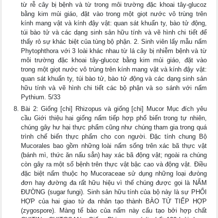
từ rễ cây bị bệnh và từ trong môi trường đặc khoai tây-glucoz
bằng kim mủi giáo, đặt vào trong một giọt nước vô trùng trên
kính mang vật và kính đậy vật: quan sát khuẩn ty, bào tử động,
túi bào tử và các dạng sinh sản hữu tính và vẽ hình chi tiết để
thấy rỏ sự khác biệt của tùng bộ phận. 2. Sinh viên lấy mẫu nấm
Phytophthora với 3 loài khác nhau từ lá cây bị nhiễm bệnh và từ
môi trường đặc khoai tây-glucoz bằng kim mủi giáo, đặt vào
trong một giọt nước vô trùng trên kính mang vật và kính đậy vật:
quan sát khuẩn ty, túi bào tử, bào tử động và các dạng sinh sản
hữu tính và vẽ hình chi tiết các bộ phận và so sánh với nấm
Pythium. 5/33
Bài 2: Giống [chi] Rhizopus và giống [chi] Mucor Mục đích yêu
cầu Giới thiệu hai giống nấm tiếp hợp phổ biến trong tự nhiên,
chúng gây hư hại thực phẩm cũng như chúng tham gia trong quá
trình chế biến thực phẩm cho con người. Đặc tính chung Bộ
Mucorales bao gồm những loài nấm sống trên xác bã thực vật
(bánh mì, thức ăn nấu sẳn) hay xác bã động vật; ngoài ra chúng
còn gây ra một số bệnh trên thực vật bậc cao và động vật. Điều
đặc biệt nấm thuộc họ Mucoraceae sử dụng những loại đưòng
đơn hay đường đa rất hữu hiệu vì thế chúng được gọi là NẤM
ĐƯỜNG (sugar fungi). Sinh sản hữu tính của bộ này là sự PHỐI
HỢP của hai giao tử đa nhân tạo thành BÀO TỬ TIẾP HỢP
(zygospore). Màng tế bào của nấm này cấu tạo bởi hợp chất