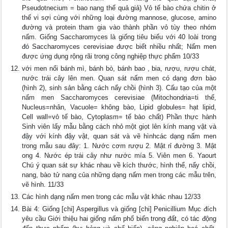
Pseudotnecium = bao nang thể quả giả) Vỏ tế bào chứa chitin ở
thể vi sợi cùng với những loại đường mannose, glucose, amino
đường và protein tham gia vào thành phần vỏ tùy theo nhóm
nấm. Giống Saccharomyces là giống tiêu biểu với 40 loài trong
đó Saccharomyces cerevisiae được biết nhiều nhất; Nấm men
được ứng dụng rộng rãi trong công nghiệp thực phẩm 10/33
với men nổi bánh mì, bánh bò, bánh bao , bia, rượu, rượu chát,
nước trái cây lên men. Quan sát nấm men có dạng đơn bào
(hình 2), sinh sản bằng cách nẩy chồi (hình 3). Cấu tạo của một
nấm men Saccharomyces cerevisiae (Mitochondria=ti thể,
Nucleus=nhân, Vacuole= không bào, Lipid globules= hạt lipid,
Cell wall=vỏ tế bào, Cytoplasm= tế bào chất) Phần thực hành
Sinh viên lấy mẫu bằng cách nhỏ một giọt lên kính mang vật và
đậy với kính đậy vật, quan sát và vẽ hìnhcác dạng nấm men
trong mẫu sau đây: 1. Nước cơm rượu 2. Mật rỉ đường 3. Mật
ong 4. Nước ép trái cây như nước mía 5. Viên men 6. Yaourt
Chú ý quan sát sự khác nhau về kích thước, hình thể, nẩy chồi,
nang, bào tử nang của những dạng nấm men trong các mẫu trên,
vẽ hình. 11/33
Các hình dạng nấm men trong các mẫu vật khác nhau 12/33
Bài 4: Giống [chi] Aspergillus và giống [chi] Penicillium Mục đích
yêu cầu Giới thiệu hai giống nấm phổ biến trong đất, có tác động