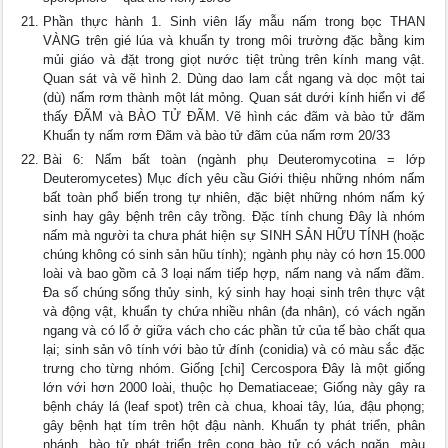
Phần thực hành 1. Sinh viên lấy mẫu nấm trong bọc THAN
VÀNG trên gié lúa và khuẩn ty trong môi trường đặc bằng kim
mủi giáo và đặt trong giọt nước tiệt trùng trên kính mang vật.
Quan sát và vẽ hình 2. Dùng dao lam cắt ngang và dọc một tai
(dù) nấm rơm thành một lát mỏng. Quan sát dưới kính hiển vi để
thấy ĐÃM và BÀO TỬ ĐÃM. Vẽ hình các đãm và bào tử đãm
Khuẩn ty nấm rơm Đãm và bào tử đãm của nấm rơm 20/33
Bài 6: Nấm bất toàn (ngành phụ Deuteromycotina = lớp
Deuteromycetes) Mục đích yêu cầu Giới thiệu những nhóm nấm
bất toàn phổ biến trong tự nhiên, đặc biệt những nhóm nấm ký
sinh hay gây bệnh trên cây trồng. Đặc tính chung Đây là nhóm
nấm mà người ta chưa phát hiện sự SINH SẢN HỮU TÍNH (hoặc
chúng không có sinh sản hũu tính); ngành phụ này có hơn 15.000
loài và bao gồm cả 3 loại nấm tiếp hợp, nấm nang và nấm đãm.
Đa số chúng sống thủy sinh, ký sinh hay hoại sinh trên thực vật
và động vật, khuẩn ty chứa nhiều nhân (đa nhân), có vách ngăn
ngang và có lổ ở giữa vách cho các phần tử của tế bào chất qua
lại; sinh sản vô tính với bào tử đính (conidia) và có màu sắc đặc
trưng cho từng nhóm. Giống [chi] Cercospora Đây là một giống
lớn với hơn 2000 loài, thuộc họ Dematiaceae; Giống này gây ra
bệnh cháy lá (leaf spot) trên cà chua, khoai tây, lúa, đậu phọng;
gây bệnh hạt tím trên hột đậu nành. Khuẩn ty phát triển, phân
nhánh, bào tử phát triển trên cọng bào tử có vách ngăn, màu