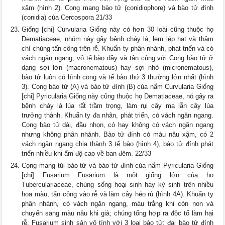
xậm (hình 2). Cọng mang bào tử (conidiophore) và bào tử đính
(conidia) của Cercospora 21/33
Giống [chi] Curvularia Giống này có hơn 30 loài cũng thuộc họ
Dematiaceae, nhóm này gây bệnh cháy lá, lem lép hạt và thậm
chí chúng tấn công trên rễ. Khuẩn ty phân nhánh, phát triển và có
vách ngăn ngang, vỏ tế bào dầy và tận cùng với Cọng bào tử ở
dạng sợi lớn (macronematous) hay sợi nhỏ (micronematous),
bào tử luôn có hình cong và tế bào thứ 3 thường lớn nhất (hình
3). Cọng bào tử (A) và bào tử đính (B) của nấm Curvularia Giống
[chi] Pyricularia Giống này cũng thuộc họ Dematiaceae, nó gây ra
bệnh cháy lá lúa rất trầm trọng, làm rụi cây mạ lẫn cây lúa
trưởng thành. Khuẩn ty đa nhân, phát triển, có vách ngăn ngang.
Cọng bào tử dài, đầu nhọn, có hay không có vách ngăn ngang
nhưng không phân nhánh. Bào tử đính có màu nâu xậm, có 2
vách ngăn ngang chia thành 3 tế bào (hình 4), bào tử đính phát
triển nhiều khi ẩm độ cao về ban đêm. 22/33
Cọng mang túi bào tử và bào tử đính của nấm Pyricularia Giống
[chi] Fusarium Fusarium là một giống lớn của họ
Tuberculariaceae, chúng sống hoại sinh hay ký sinh trên nhiều
hoa màu, tấn công vào rễ và làm cây héo rủ (hình 4A). Khuẩn ty
phân nhánh, có vách ngăn ngang, màu trắng khi còn non và
chuyển sang màu nâu khi già; chúng tổng hợp ra độc tố làm hại
rễ. Fusarium sinh sản vô tính với 3 loại bào tử: đại bào tử đính