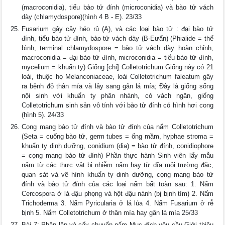
(macroconidia), tiểu bào tử đính (microconidia) và bào tử vách
dày (chlamydospore)(hình 4 B - E). 23/33
Fusarium gây cây héo rủ (A), và các loại bào tử : đại bào tử
đính, tiểu bào tử đính, bào tử vách dày (B-Eưẩn) (Phialide = thể
bình, terminal chlamydospore = bào tử vách dày hoàn chỉnh,
macroconidia = đại bào tử đính, microconidia = tiểu bào tử đính,
mycelium = khuẩn ty) Giống [chi] Colletotrichum Giống này có 21
loài, thuộc họ Melanconiaceae, loài Colletotrichum faleatum gây
ra bệnh đỏ thân mía và lây sang gân lá mía; Đây là giống sống
nội sinh với khuẩn ty phân nhánh, có vách ngăn, giống
Colletotrichum sinh sản vô tính với bào tử đính có hình hơi cong
(hình 5). 24/33
Cọng mang bào tử đính và bào tử đính của nấm Colletotrichum
(Seta = cuống bào tử, germ tubes = ống mầm, hyphae stroma =
khuẩn ty dinh dưỡng, conidium (dia) = bào tử đính, conidiophore
= cọng mang bào tử đính) Phần thực hành Sinh viên lấy mẫu
nấm từ các thực vật bị nhiễm nấm hay từ dĩa môi trường đặc,
quan sát và vẽ hình khuẩn ty dinh dưỡng, cọng mang bào tử
đính và bào tử đính của các loại nấm bất toàn sau: 1. Nấm
Cercospora ở lá đậu phọng và hột đậu nành (bị bịnh tím) 2. Nấm
Trichoderma 3. Nấm Pyricularia ở lá lúa 4. Nấm Fusarium ở rễ
bịnh 5. Nấm Colletotrichum ở thân mía hay gân lá mía 25/33
Bài 7: Phân lập và cấy chuyển nấm Mục đích yêu cầu Giới thiệu