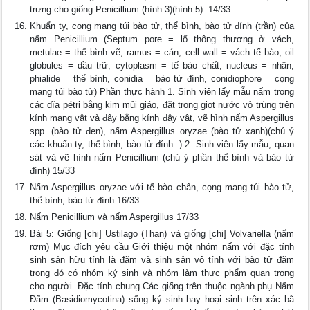
trưng cho giống Penicillium (hình 3)(hình 5). 14/33
Khuẩn ty, cọng mang túi bào tử, thể bình, bào tử đính (trần) của
nấm Penicillium (Septum pore = lổ thông thương ở vách,
metulae = thể bình vẽ, ramus = cán, cell wall = vách tế bào, oil
globules = dầu trữ, cytoplasm = tế bào chất, nucleus = nhân,
phialide = thể bình, conidia = bào tử đính, conidiophore = cọng
mang túi bào tử) Phần thực hành 1. Sinh viên lấy mẫu nấm trong
các dĩa pétri bằng kim mủi giáo, đặt trong giọt nước vô trùng trên
kính mang vật và đậy bằng kính đậy vật, vẽ hình nấm Aspergillus
spp. (bào tử đen), nấm Aspergillus oryzae (bào tử xanh)(chú ý
các khuẩn ty, thể bình, bào tử đính .) 2. Sinh viên lấy mẫu, quan
sát và vẽ hình nấm Penicillium (chú ý phần thể bình và bào tử
đính) 15/33
Nấm Aspergillus oryzae với tế bào chân, cọng mang túi bào tử,
thể bình, bào tử đính 16/33
Nấm Penicillium và nấm Aspergillus 17/33
Bài 5: Giống [chi] Ustilago (Than) và giống [chi] Volvariella (nấm
rơm) Mục đích yêu cầu Giới thiệu một nhóm nấm với đặc tính
sinh sản hữu tính là đãm và sinh sản vô tính với bào tử đãm
trong đó có nhóm ký sinh và nhóm làm thực phẩm quan trọng
cho người. Đặc tính chung Các giống trên thuộc ngành phụ Nấm
Đãm (Basidiomycotina) sống ký sinh hay hoại sinh trên xác bã