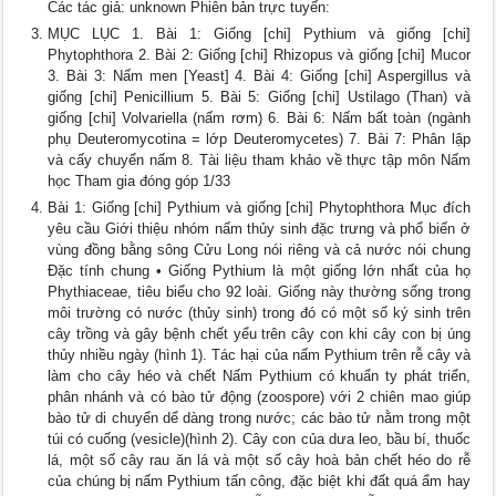
Các tác giả: unknown Phiên bản trực tuyến:
MỤC LỤC 1. Bài 1: Giống [chi] Pythium và giống [chi]
Phytophthora 2. Bài 2: Giống [chi] Rhizopus và giống [chi] Mucor
3. Bài 3: Nấm men [Yeast] 4. Bài 4: Giống [chi] Aspergillus và
giống [chi] Penicillium 5. Bài 5: Giống [chi] Ustilago (Than) và
giống [chi] Volvariella (nấm rơm) 6. Bài 6: Nấm bất toàn (ngành
phụ Deuteromycotina = lớp Deuteromycetes) 7. Bài 7: Phân lập
và cấy chuyển nấm 8. Tài liệu tham khảo về thực tập môn Nấm
học Tham gia đóng góp 1/33
Bài 1: Giống [chi] Pythium và giống [chi] Phytophthora Mục đích
yêu cầu Giới thiệu nhóm nấm thủy sinh đặc trưng và phổ biến ở
vùng đồng bằng sông Cửu Long nói riêng và cả nước nói chung
Đặc tính chung • Giống Pythium là một giống lớn nhất của họ
Phythiaceae, tiêu biểu cho 92 loài. Giống này thường sống trong
môi trường có nước (thủy sinh) trong đó có một số ký sinh trên
cây trồng và gây bệnh chết yểu trên cây con khi cây con bị úng
thủy nhiều ngày (hình 1). Tác hại của nấm Pythium trên rễ cây và
làm cho cây héo và chết Nấm Pythium có khuẩn ty phát triển,
phân nhánh và có bào tử động (zoospore) với 2 chiên mao giúp
bào tử di chuyển dể dàng trong nước; các bào tử nằm trong một
túi có cuống (vesicle)(hình 2). Cây con của dưa leo, bầu bí, thuốc
lá, một số cây rau ăn lá và một số cây hoà bản chết héo do rễ
của chúng bị nấm Pythium tấn công, đặc biệt khi đất quá ẩm hay