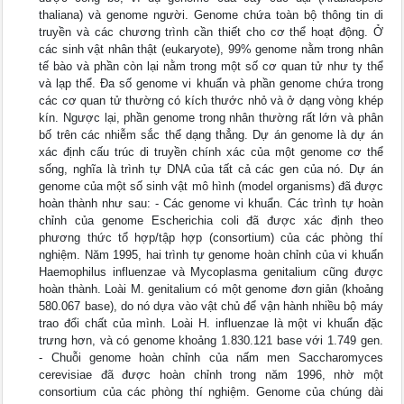
thaliana) và genome người. Genome chứa toàn bộ thông tin di
truyền và các chương trình cần thiết cho cơ thể hoạt động. Ở
các sinh vật nhân thật (eukaryote), 99% genome nằm trong nhân
tế bào và phần còn lại nằm trong một số cơ quan tử như ty thể
và lạp thể. Đa số genome vi khuẩn và phần genome chứa trong
các cơ quan tử thường có kích thước nhỏ và ở dạng vòng khép
kín. Ngược lại, phần genome trong nhân thường rất lớn và phân
bố trên các nhiễm sắc thể dạng thẳng. Dự án genome là dự án
xác định cấu trúc di truyền chính xác của một genome cơ thể
sống, nghĩa là trình tự DNA của tất cả các gen của nó. Dự án
genome của một số sinh vật mô hình (model organisms) đã được
hoàn thành như sau: - Các genome vi khuẩn. Các trình tự hoàn
chỉnh của genome Escherichia coli đã được xác định theo
phương thức tổ hợp/tập hợp (consortium) của các phòng thí
nghiệm. Năm 1995, hai trình tự genome hoàn chỉnh của vi khuẩn
Haemophilus influenzae và Mycoplasma genitalium cũng được
hoàn thành. Loài M. genitalium có một genome đơn giản (khoảng
580.067 base), do nó dựa vào vật chủ để vận hành nhiều bộ máy
trao đổi chất của mình. Loài H. influenzae là một vi khuẩn đặc
trưng hơn, và có genome khoảng 1.830.121 base với 1.749 gen.
- Chuỗi genome hoàn chỉnh của nấm men Saccharomyces
cerevisiae đã được hoàn chỉnh trong năm 1996, nhờ một
consortium của các phòng thí nghiệm. Genome của chúng dài