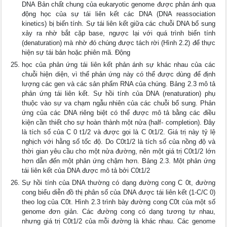
DNA Bản chất chung của eukaryotic genome được phản ánh qua
động học của sự tái liên kết các DNA (DNA reassociation
kinetics) bị biến tính. Sự tái liên kết giữa các chuỗi DNA bổ sung
xảy ra nhờ bắt cặp base, ngược lại với quá trình biến tính
(denaturation) mà nhờ đó chúng được tách rời (Hình 2.2) để thực
hiện sự tái bản hoặc phiên mã. Động
học của phản ứng tái liên kết phản ánh sự khác nhau của các
chuỗi hiện diện, vì thế phản ứng này có thể được dùng để định
lượng các gen và các sản phẩm RNA của chúng. Bảng 2.3 mô tả
phản ứng tái liên kết. Sự hồi tính của DNA (renaturation) phụ
thuộc vào sự va chạm ngẫu nhiên của các chuỗi bổ sung. Phản
ứng của các DNA riêng biệt có thể được mô tả bằng các điều
kiện cần thiết cho sự hoàn thành một nửa (half- completion). Đây
là tích số của C 0 t1/2 và được gọi là C 0t1/2. Giá trị này tỷ lệ
nghịch với hằng số tốc độ. Do C0t1/2 là tích số của nồng độ và
thời gian yêu cầu cho một nửa đường, nên một giá trị C0t1/2 lớn
hơn dẫn đến một phản ứng chậm hơn. Bảng 2.3. Một phản ứng
tái liên kết của DNA được mô tả bởi C0t1/2
Sự hồi tính của DNA thường có dạng đường cong C 0t, đường
cong biểu diễn đồ thị phân số của DNA được tái liên kết (1-C/C 0)
theo log của C0t. Hình 2.3 trình bày đường cong C0t của một số
genome đơn giản. Các đường cong có dạng tương tự nhau,
nhưng giá trị C0t1/2 của mỗi đường là khác nhau. Các genome