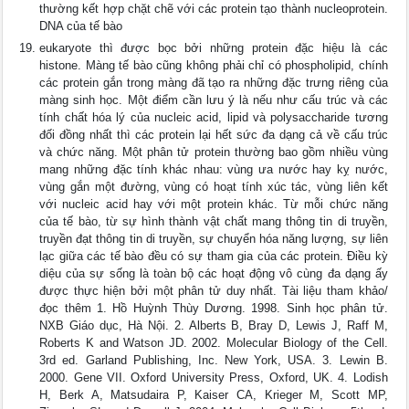
thường kết hợp chặt chẽ với các protein tạo thành nucleoprotein.
DNA của tế bào
eukaryote thì được bọc bởi những protein đặc hiệu là các
histone. Màng tế bào cũng không phải chỉ có phospholipid, chính
các protein gắn trong màng đã tạo ra những đặc trưng riêng của
màng sinh học. Một điểm cần lưu ý là nếu như cấu trúc và các
tính chất hóa lý của nucleic acid, lipid và polysaccharide tương
đối đồng nhất thì các protein lại hết sức đa dạng cả về cấu trúc
và chức năng. Một phân tử protein thường bao gồm nhiều vùng
mang những đặc tính khác nhau: vùng ưa nước hay kỵ nước,
vùng gắn một đường, vùng có hoạt tính xúc tác, vùng liên kết
với nucleic acid hay với một protein khác. Từ mỗi chức năng
của tế bào, từ sự hình thành vật chất mang thông tin di truyền,
truyền đạt thông tin di truyền, sự chuyển hóa năng lượng, sự liên
lạc giữa các tế bào đều có sự tham gia của các protein. Điều kỳ
diệu của sự sống là toàn bộ các hoạt động vô cùng đa dạng ấy
được thực hiện bởi một phân tử duy nhất. Tài liệu tham khảo/
đọc thêm 1. Hồ Huỳnh Thùy Dương. 1998. Sinh học phân tử.
NXB Giáo dục, Hà Nội. 2. Alberts B, Bray D, Lewis J, Raff M,
Roberts K and Watson JD. 2002. Molecular Biology of the Cell.
3rd ed. Garland Publishing, Inc. New York, USA. 3. Lewin B.
2000. Gene VII. Oxford University Press, Oxford, UK. 4. Lodish
H, Berk A, Matsudaira P, Kaiser CA, Krieger M, Scott MP,