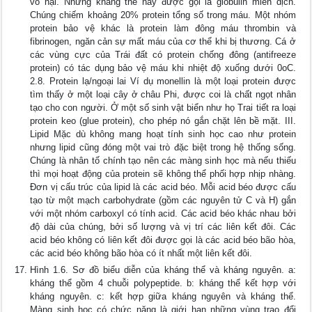
vô hại. Những kháng thể này được gọi là globulin miễn dịch.
Chúng chiếm khoảng 20% protein tổng số trong máu. Một nhóm
protein bảo vệ khác là protein làm đông máu thrombin và
fibrinogen, ngăn cản sự mất máu của cơ thể khi bị thương. Cá ở
các vùng cực của Trái đất có protein chống đông (antifreeze
protein) có tác dụng bảo vệ máu khi nhiệt độ xuống dưới 0oC.
2.8. Protein lạ/ngoại lai Ví dụ monellin là một loại protein được
tìm thấy ở một loại cây ở châu Phi, được coi là chất ngọt nhân
tạo cho con người. Ở một số sinh vật biển như họ Trai tiết ra loại
protein keo (glue protein), cho phép nó gắn chặt lên bề mặt. III.
Lipid Mặc dù không mang hoạt tính sinh học cao như protein
nhưng lipid cũng đóng một vai trò đặc biệt trong hệ thống sống.
Chúng là nhân tố chính tạo nên các màng sinh học mà nếu thiếu
thì mọi hoạt động của protein sẽ không thể phối hợp nhịp nhàng.
Đơn vị cấu trúc của lipid là các acid béo. Mỗi acid béo được cấu
tạo từ một mạch carbohydrate (gồm các nguyên tử C và H) gắn
với một nhóm carboxyl có tính acid. Các acid béo khác nhau bởi
độ dài của chúng, bởi số lượng và vị trí các liên kết đôi. Các
acid béo không có liên kết đôi được gọi là các acid béo bão hòa,
các acid béo không bão hòa có ít nhất một liên kết đôi.
Hình 1.6. Sơ đồ biểu diễn của kháng thể và kháng nguyên. a:
kháng thể gồm 4 chuỗi polypeptide. b: kháng thể kết hợp với
kháng nguyên. c: kết hợp giữa kháng nguyên và kháng thể.
Màng sinh học có chức năng là giới hạn những vùng trao đổi