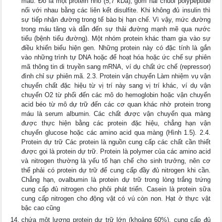
máu. Đó là một protein nhỏ (5,7 kDa), gồm hai chuỗi polypeptide
nối với nhau bằng các liên kết disulfite. Khi không đủ insulin thì
sự tiếp nhận đường trong tế bào bị hạn chế. Vì vậy, mức đường
trong máu tăng và dẫn đến sự thải đường mạnh mẽ qua nước
tiểu (bệnh tiểu đường). Một nhóm protein khác tham gia vào sự
điều khiển biểu hiện gen. Những protein này có đặc tính là gắn
vào những trình tự DNA hoặc để hoạt hóa hoặc ức chế sự phiên
mã thông tin di truyền sang mRNA, ví dụ chất ức chế (repressor)
đình chỉ sự phiên mã. 2.3. Protein vận chuyển Làm nhiệm vụ vận
chuyển chất đặc hiệu từ vị trí này sang vị trí khác, ví dụ vận
chuyển O2 từ phổi đến các mô do hemoglobin hoặc vận chuyển
acid béo từ mô dự trữ đến các cơ quan khác nhờ protein trong
máu là serum albumin. Các chất được vận chuyển qua màng
được thực hiện bằng các protein đặc hiệu, chẳng hạn vận
chuyển glucose hoặc các amino acid qua màng (Hình 1.5). 2.4.
Protein dự trữ Các protein là nguồn cung cấp các chất cần thiết
được gọi là protein dự trữ. Protein là polymer của các amino acid
và nitrogen thường là yếu tố hạn chế cho sinh trưởng, nên cơ
thể phải có protein dự trữ để cung cấp đầy đủ nitrogen khi cần.
Chẳng hạn, ovalbumin là protein dự trữ trong lòng trắng trứng
cung cấp đủ nitrogen cho phôi phát triển. Casein là protein sữa
cung cấp nitrogen cho động vật có vú còn non. Hạt ở thực vật
bậc cao cũng
chứa một lượng protein dự trữ lớn (khoảng 60%), cung cấp đủ