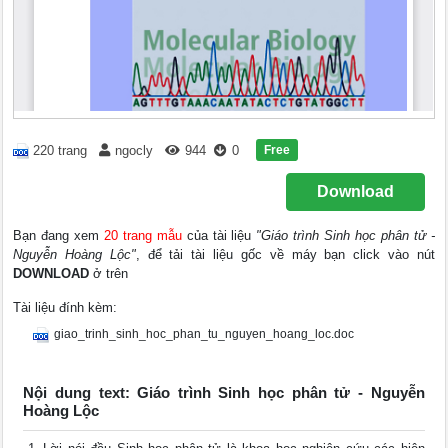
Free
220 trang
ngocly
944
0
Download
Bạn đang xem
20 trang mẫu
của tài liệu
"Giáo trình Sinh học phân tử -
Nguyễn Hoàng Lộc"
, để tải tài liệu gốc về máy bạn click vào nút
DOWNLOAD
ở trên
Tài liệu đính kèm:
giao_trinh_sinh_hoc_phan_tu_nguyen_hoang_loc.doc
Nội dung text: Giáo trình Sinh học phân tử - Nguyễn
Hoàng Lộc