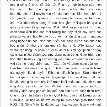
Lời nói đầu Sinh học phân tử là khoa học nghiên cứu các hiện
tượng sống ở mức độ phân tử. Phạm vi nghiên cứu của môn
học này có phần trùng lặp với một số môn học khác trong sinh
học đặc biệt là di truyền học và hóa sinh học. Sinh học phân tử
chủ yếu tập trung nghiên cứu mối tương tác giữa các hệ thống
cấu trúc khác nhau trong tế bào, bao gồm mối quan hệ qua lại
giữa quá trình tổng hợp của DNA, RNA và protein và tìm hiểu
cách thức điều hòa các mối tương tác này. Hiện nay, sinh học
phân tử và sinh học tế bào được xem là nền tảng quan trọng của
công nghệ sinh học. Nhờ phát triển các công cụ cơ bản của sinh
học phân tử như các enzyme cắt hạn chế, DNA ligase, các
vector tạo dòng, lai phân tử, kỹ thuật PCR sinh học phân tử ngày
càng đạt nhiều thành tựu ứng dụng quan trọng. Giáo trình sinh
học phân tử này cung cấp những kiến thức cơ bản cho sinh viên
với các nội dung chính sau: - Cấu trúc và chức năng của gen -
Cấu trúc genome - Các quá trình tái bản, phiên mã và dịch mã
của nguyên liệu di truyền - Điều hòa biểu hiện gen - Sửa chữa và
bảo vệ gen - Tái tổ hợp và chuyển gen Do mới được xuất bản
lần đầu nên giáo trình này khó tránh khỏi thiếu sót hoặc chưa đáp
ứng được yêu cầu bạn đọc. Vì thế, chúng tôi mong nhận được
nhiều ý kiến đóng góp để lần xuất bản sau được hoàn thiện hơn.
Chúng tôi chân thành cảm ơn Quỹ Nâng cao chất lượng-Dự án
Giáo dục đại học đã hỗ trợ chúng tôi biên soạn giáo trình này,
PGS. TS. Nông Văn Hải đã đọc bản thảo và góp nhiều ý kiến quý