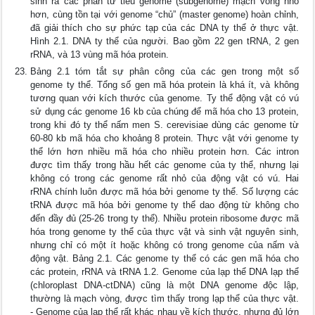
sinh ra các phân tử tiểu genome (subgenome) mạch vòng nhỏ
hơn, cùng tồn tại với genome “chủ” (master genome) hoàn chỉnh,
đã giải thích cho sự phức tạp của các DNA ty thể ở thực vật.
Hình 2.1. DNA ty thể của người. Bao gồm 22 gen tRNA, 2 gen
rRNA, và 13 vùng mã hóa protein.
Bảng 2.1 tóm tắt sự phân công của các gen trong một số
genome ty thể. Tổng số gen mã hóa protein là khá ít, và không
tương quan với kích thước của genome. Ty thể động vật có vú
sử dụng các genome 16 kb của chúng để mã hóa cho 13 protein,
trong khi đó ty thể nấm men S. cerevisiae dùng các genome từ
60-80 kb mã hóa cho khoảng 8 protein. Thực vật với genome ty
thể lớn hơn nhiều mã hóa cho nhiều protein hơn. Các intron
được tìm thấy trong hầu hết các genome của ty thể, nhưng lại
không có trong các genome rất nhỏ của động vật có vú. Hai
rRNA chính luôn được mã hóa bởi genome ty thể. Số lượng các
tRNA được mã hóa bởi genome ty thể dao động từ không cho
đến đầy đủ (25-26 trong ty thể). Nhiều protein ribosome được mã
hóa trong genome ty thể của thực vật và sinh vật nguyên sinh,
nhưng chỉ có một ít hoặc không có trong genome của nấm và
động vật. Bảng 2.1. Các genome ty thể có các gen mã hóa cho
các protein, rRNA và tRNA 1.2. Genome của lạp thể DNA lạp thể
(chloroplast DNA-ctDNA) cũng là một DNA genome độc lập,
thường là mạch vòng, được tìm thấy trong lạp thể của thực vật.
- Genome của lạp thể rất khác nhau về kích thước, nhưng đủ lớn