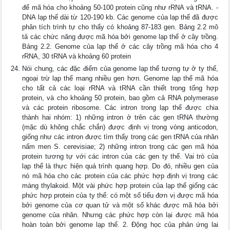
để mã hóa cho khoảng 50-100 protein cũng như rRNA và tRNA. -
DNA lạp thể dài từ 120-190 kb. Các genome của lạp thể đã được
phân tích trình tự cho thấy có khoảng 87-183 gen. Bảng 2.2 mô
tả các chức năng được mã hóa bởi genome lạp thể ở cây trồng.
Bảng 2.2. Genome của lạp thể ở các cây trồng mã hóa cho 4
rRNA, 30 tRNA và khoảng 60 protein
Nói chung, các đặc điểm của genome lạp thể tương tự ở ty thể,
ngoại trừ lạp thể mang nhiều gen hơn. Genome lạp thể mã hóa
cho tất cả các loại rRNA và tRNA cần thiết trong tổng hợp
protein, và cho khoảng 50 protein, bao gồm cả RNA polymerase
và các protein ribosome. Các intron trong lạp thể được chia
thành hai nhóm: 1) những intron ở trên các gen tRNA thường
(mặc dù không chắc chắn) được định vị trong vòng anticodon,
giống như các intron được tìm thấy trong các gen tRNA của nhân
nấm men S. cerevisiae; 2) những intron trong các gen mã hóa
protein tương tự với các intron của các gen ty thể. Vai trò của
lạp thể là thực hiện quá trình quang hợp. Do đó, nhiều gen của
nó mã hóa cho các protein của các phức hợp định vị trong các
màng thylakoid. Một vài phức hợp protein của lạp thể giống các
phức hợp protein của ty thể: có một số tiểu đơn vị được mã hóa
bởi genome của cơ quan tử và một số khác được mã hóa bởi
genome của nhân. Nhưng các phức hợp còn lại được mã hóa
hoàn toàn bởi genome lạp thể. 2. Động học của phản ứng lai