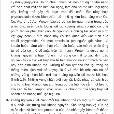
cysteinyl)n-glycine Do có nhiều nhóm SH nên chúng có khả năng
kết hợp chặt với các kim loại nặng, làm cho những kim loại nặng
này không thể gây rối loạn trao đổi chất. Sự tổng hợp
phytochelatin được kích thích bởi những kim loại nặng như Cd,
Cu, Ag, Bi và Au. Protein bảo vệ có vai trò quan trọng trong các
phản ứng miễn dịch. Động vật có xương sống có một cơ chế
phức tạp và phát triển cao để ngăn ngừa những tác nhân vi sinh
vật gây bệnh. Chức năng này có liên quan đến đặc tính của
chuỗi polypeptide. Khi một protein lạ (có nguồn gốc virus, vi
khuẩn hoặc nấm) xâm nhập vào máu hoặc vào mô thì phản ứng
tự vệ của cơ thể sẽ xuất hiện rất nhanh. Protein lạ được gọi là
kháng nguyên (antigen) chứa một vùng có trật tự xác định các
nguyên tử có thể kết hợp với tế bào lympho và kích thích tế bào
này sản sinh kháng thể. Những tế bào lympho tồn tại trong hệ
thống miễn dịch với số lượng 10 9 và trên bề mặt của nó có
những vùng nhận biết nơi mà kháng nguyên sẽ được kết hợp
(Hình 1.6). Những vùng nhận biết này rất khác nhau và đặc hiệu
cho từng loại kháng nguyên. Trong cơ thể luôn có sẵn một lượng
lớn các tế bào lympho khác nhau và chúng có thể tổng hợp rất
nhanh các kháng thể đặc hiệu khi
kháng nguyên xuất hiện. Mỗi loại kháng thể có một vị trí kết hợp
duy nhất đặc trưng với kháng nguyên. Khả năng bảo vệ của hệ
miễn dịch đã làm cho protein lạ của tác nhân gây bệnh trở thành