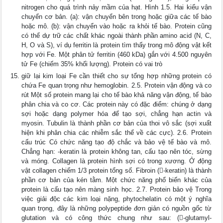
nitrogen cho quá trình nảy mầm của hạt. Hình 1.5. Hai kiểu vận
chuyển cơ bản. (a): vận chuyển bên trong hoặc giữa các tế bào
hoặc mô. (b): vận chuyển vào hoặc ra khỏi tế bào. Protein cũng
có thể dự trữ các chất khác ngoài thành phần amino acid (N, C,
H, O và S), ví dụ ferritin là protein tìm thấy trong mô động vật kết
hợp với Fe. Một phân tử ferritin (460 kDa) gắn với 4.500 nguyên
tử Fe (chiếm 35% khối lượng). Protein có vai trò
giữ lại kim loại Fe cần thiết cho sự tổng hợp những protein có
chứa Fe quan trọng như hemoglobin. 2.5. Protein vận động và co
rút Một số protein mang lại cho tế bào khả năng vận động, tế bào
phân chia và co cơ. Các protein này có đặc điểm: chúng ở dạng
sợi hoặc dạng polymer hóa để tạo sợi, chẳng hạn actin và
myosin. Tubulin là thành phần cơ bản của thoi vô sắc (sợi xuất
hiện khi phân chia các nhiễm sắc thể về các cực). 2.6. Protein
cấu trúc Có chức năng tạo độ chắc và bảo vệ tế bào và mô.
Chẳng hạn: -keratin là protein không tan, cấu tạo nên tóc, sừng
và móng. Collagen là protein hình sợi có trong xương. Ở động
vật collagen chiếm 1/3 protein tổng số. Fibroin (-keratin) là thành
phần cơ bản của kén tằm. Một chức năng phổ biến khác của
protein là cấu tạo nên màng sinh học. 2.7. Protein bảo vệ Trong
việc giải độc các kim loại nặng, phytochelatin có một ý nghĩa
quan trọng, đây là những polypeptide đơn giản có nguồn gốc từ
glutation và có công thức chung như sau: (-glutamyl-