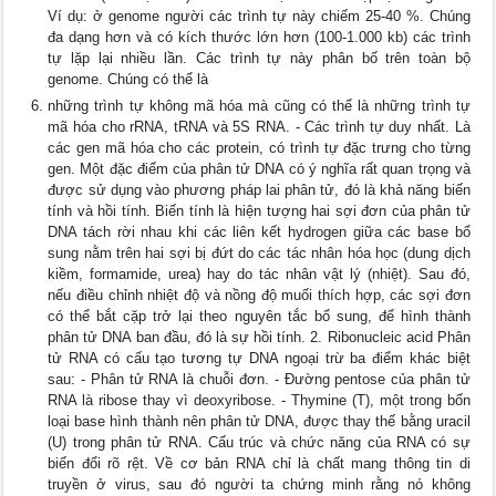
Ví dụ: ở genome người các trình tự này chiếm 25-40 %. Chúng
đa dạng hơn và có kích thước lớn hơn (100-1.000 kb) các trình
tự lặp lại nhiều lần. Các trình tự này phân bố trên toàn bộ
genome. Chúng có thể là
những trình tự không mã hóa mà cũng có thể là những trình tự
mã hóa cho rRNA, tRNA và 5S RNA. - Các trình tự duy nhất. Là
các gen mã hóa cho các protein, có trình tự đặc trưng cho từng
gen. Một đặc điểm của phân tử DNA có ý nghĩa rất quan trọng và
được sử dụng vào phương pháp lai phân tử, đó là khả năng biến
tính và hồi tính. Biến tính là hiện tượng hai sợi đơn của phân tử
DNA tách rời nhau khi các liên kết hydrogen giữa các base bổ
sung nằm trên hai sợi bị đứt do các tác nhân hóa học (dung dịch
kiềm, formamide, urea) hay do tác nhân vật lý (nhiệt). Sau đó,
nếu điều chỉnh nhiệt độ và nồng độ muối thích hợp, các sợi đơn
có thể bắt cặp trở lại theo nguyên tắc bổ sung, để hình thành
phân tử DNA ban đầu, đó là sự hồi tính. 2. Ribonucleic acid Phân
tử RNA có cấu tạo tương tự DNA ngoại trừ ba điểm khác biệt
sau: - Phân tử RNA là chuỗi đơn. - Đường pentose của phân tử
RNA là ribose thay vì deoxyribose. - Thymine (T), một trong bốn
loại base hình thành nên phân tử DNA, được thay thế bằng uracil
(U) trong phân tử RNA. Cấu trúc và chức năng của RNA có sự
biến đổi rõ rệt. Về cơ bản RNA chỉ là chất mang thông tin di
truyền ở virus, sau đó người ta chứng minh rằng nó không