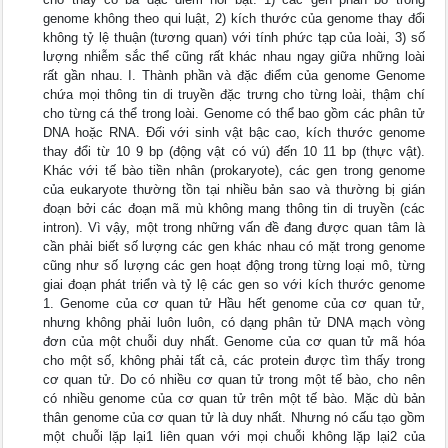
genome không theo qui luật, 2) kích thước của genome thay đổi
không tỷ lệ thuận (tương quan) với tính phức tạp của loài, 3) số
lượng nhiễm sắc thể cũng rất khác nhau ngay giữa những loài
rất gần nhau. I. Thành phần và đặc điểm của genome Genome
chứa mọi thông tin di truyền đặc trưng cho từng loài, thậm chí
cho từng cá thể trong loài. Genome có thể bao gồm các phân tử
DNA hoặc RNA. Đối với sinh vật bậc cao, kích thước genome
thay đổi từ 10 9 bp (động vật có vú) đến 10 11 bp (thực vật).
Khác với tế bào tiền nhân (prokaryote), các gen trong genome
của eukaryote thường tồn tại nhiều bản sao và thường bị gián
đoạn bởi các đoạn mã mù không mang thông tin di truyền (các
intron). Vì vậy, một trong những vấn đề đang được quan tâm là
cần phải biết số lượng các gen khác nhau có mặt trong genome
cũng như số lượng các gen hoạt động trong từng loại mô, từng
giai đoạn phát triển và tỷ lệ các gen so với kích thước genome
1. Genome của cơ quan tử Hầu hết genome của cơ quan tử,
nhưng không phải luôn luôn, có dạng phân tử DNA mạch vòng
đơn của một chuỗi duy nhất. Genome của cơ quan tử mã hóa
cho một số, không phải tất cả, các protein được tìm thấy trong
cơ quan tử. Do có nhiều cơ quan tử trong một tế bào, cho nên
có nhiều genome của cơ quan tử trên một tế bào. Mặc dù bản
thân genome của cơ quan tử là duy nhất. Nhưng nó cấu tạo gồm
một chuỗi lặp lại1 liên quan với mọi chuỗi không lặp lại2 của