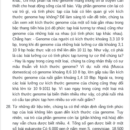
khác, chỉ một phần rất nhỏ genome mang thông tin di truyền cần
thiết cho hoạt động sống của tế bào. Vậy phần genome còn lại có
vai trò gì, và tính phức tạp của loài có liên quan gì với kích
thước genome hay không? Để làm sáng tỏ vấn đề trên, chúng ta
cần xem xét kích thước genome của một số loài gần nhau trong
bậc thang tiến hóa (có độ phức tạp loài tương tự nhau) cũng như
genome của những loài xa nhau (có tính phức tạp khác nhau).
Chẳng hạn: - Genome của người có kích thước khoảng 3,3 10 9
bp, trong khi đó genome của những loài lưỡng cư dài khoảng 3,1
10 9 bp hoặc thực vật có thể lên đến 10 11 bp. Như vậy, có phải
là các loài lưỡng cư có tính phức tạp tương tự cơ thể chúng ta?
- Hay là ngay trong cùng một loại, chúng ta cũng nhận thấy có sự
mâu thuẫn về kích thước genome? Ví dụ: ruồi nhà (Musca
domestica) có genome khoảng 8,6 10 8 bp, lớn gấp sáu lần kích
thước genome của ruồi giấm khoảng 1,4 10 8bp. Ngoài ra, trong
các loài lưỡng cư kích thước genome của chúng cũng thay đổi
khá lớn từ 10 9-1011 bp. Vì sao ngay trong cùng một loại mà
kích thước genome lại biến thiên nhiều như vậy, có phải ruồi nhà
có cấu tạo phức tạp hơn nhiều so với ruồi giấm?
Từ những dữ liệu trên, chúng ta có thể nhận định rằng tính phức
tạp của loài không liên quan đến kích thước của genome. Tuy
nhiên, vai trò của phần genome còn lại (phần không mã hóa) đến
nay vẫn chưa được biết nhiều. 4. Tổng số gen được biết ở một
số loài eukaryote Có 6.000 gen ở nấm men S. cerevisiae, 18.500