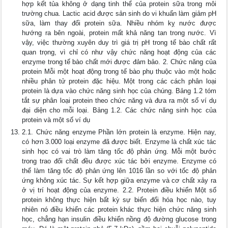
hợp kết tủa không ở dạng tinh thể của protein sữa trong môi
trường chua. Lactic acid được sản sinh do vi khuẩn làm giảm pH
sữa, làm thay đổi protein sữa. Nhiều nhóm kỵ nước được
hướng ra bên ngoài, protein mất khả năng tan trong nước. Vì
vậy, việc thường xuyên duy trì giá trị pH trong tế bào chất rất
quan trọng, vì chỉ có như vậy chức năng hoạt động của các
enzyme trong tế bào chất mới được đảm bảo. 2. Chức năng của
protein Mỗi một hoạt động trong tế bào phụ thuộc vào một hoặc
nhiều phân tử protein đặc hiệu. Một trong các cách phân loại
protein là dựa vào chức năng sinh học của chúng. Bảng 1.2 tóm
tắt sự phân loại protein theo chức năng và đưa ra một số ví dụ
đại diện cho mỗi loại. Bảng 1.2. Các chức năng sinh học của
protein và một số ví dụ
2.1. Chức năng enzyme Phần lớn protein là enzyme. Hiện nay,
có hơn 3.000 loại enzyme đã được biết. Enzyme là chất xúc tác
sinh học có vai trò làm tăng tốc độ phản ứng. Mỗi một bước
trong trao đổi chất đều được xúc tác bởi enzyme. Enzyme có
thể làm tăng tốc độ phản ứng lên 1016 lần so với tốc độ phản
ứng không xúc tác. Sự kết hợp giữa enzyme và cơ chất xảy ra
ở vị trí hoạt động của enzyme. 2.2. Protein điều khiển Một số
protein không thực hiện bất kỳ sự biến đổi hóa học nào, tuy
nhiên nó điều khiển các protein khác thực hiện chức năng sinh
học, chẳng hạn insulin điều khiển nồng độ đường glucose trong