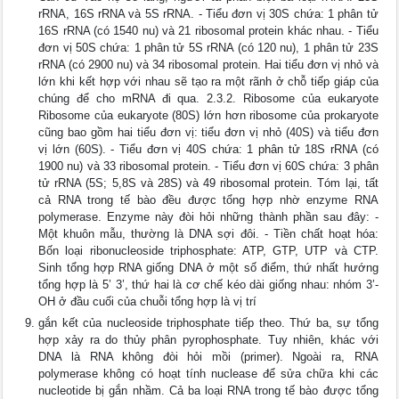
rRNA, 16S rRNA và 5S rRNA. - Tiểu đơn vị 30S chứa: 1 phân tử
16S rRNA (có 1540 nu) và 21 ribosomal protein khác nhau. - Tiểu
đơn vị 50S chứa: 1 phân tử 5S rRNA (có 120 nu), 1 phân tử 23S
rRNA (có 2900 nu) và 34 ribosomal protein. Hai tiểu đơn vị nhỏ và
lớn khi kết hợp với nhau sẽ tạo ra một rãnh ở chỗ tiếp giáp của
chúng để cho mRNA đi qua. 2.3.2. Ribosome của eukaryote
Ribosome của eukaryote (80S) lớn hơn ribosome của prokaryote
cũng bao gồm hai tiểu đơn vị: tiểu đơn vị nhỏ (40S) và tiểu đơn
vị lớn (60S). - Tiểu đơn vị 40S chứa: 1 phân tử 18S rRNA (có
1900 nu) và 33 ribosomal protein. - Tiểu đơn vị 60S chứa: 3 phân
tử rRNA (5S; 5,8S và 28S) và 49 ribosomal protein. Tóm lại, tất
cả RNA trong tế bào đều được tổng hợp nhờ enzyme RNA
polymerase. Enzyme này đòi hỏi những thành phần sau đây: -
Một khuôn mẫu, thường là DNA sợi đôi. - Tiền chất hoạt hóa:
Bốn loại ribonucleoside triphosphate: ATP, GTP, UTP và CTP.
Sinh tổng hợp RNA giống DNA ở một số điểm, thứ nhất hướng
tổng hợp là 5’ 3’, thứ hai là cơ chế kéo dài giống nhau: nhóm 3’-
OH ở đầu cuối của chuỗi tổng hợp là vị trí
gắn kết của nucleoside triphosphate tiếp theo. Thứ ba, sự tổng
hợp xảy ra do thủy phân pyrophosphate. Tuy nhiên, khác với
DNA là RNA không đòi hỏi mồi (primer). Ngoài ra, RNA
polymerase không có hoạt tính nuclease để sửa chữa khi các
nucleotide bị gắn nhầm. Cả ba loại RNA trong tế bào được tổng