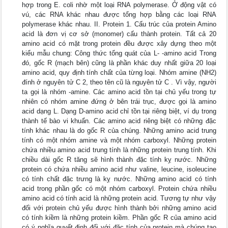
hợp trong E. coli nhờ một loại RNA polymerase. Ở động vật có
vú, các RNA khác nhau được tổng hợp bằng các loại RNA
polymerase khác nhau. II. Protein 1. Cấu trúc của protein Amino
acid là đơn vị cơ sở (monomer) cấu thành protein. Tất cả 20
amino acid có mặt trong protein đều được xây dựng theo một
kiểu mẫu chung: Công thức tổng quát của L- -amino acid Trong
đó, gốc R (mạch bên) cũng là phần khác duy nhất giữa 20 loại
amino acid, quy định tính chất của từng loại. Nhóm amine (NH2)
đính ở nguyên tử C 2, theo tên cũ là nguyên tử C . Vì vậy, người
ta gọi là nhóm -amine. Các amino acid tồn tại chủ yếu trong tự
nhiên có nhóm amine đứng ở bên trái trục, được gọi là amino
acid dạng L. Dạng D-amino acid chỉ tồn tại riêng biệt, ví dụ trong
thành tế bào vi khuẩn. Các amino acid riêng biệt có những đặc
tính khác nhau là do gốc R của chúng. Những amino acid trung
tính có một nhóm amine và một nhóm carboxyl. Những protein
chứa nhiều amino acid trung tính là những protein trung tính. Khi
chiều dài gốc R tăng sẽ hình thành đặc tính kỵ nước. Những
protein có chứa nhiều amino acid như valine, leucine, isoleucine
có tính chất đặc trưng là kỵ nước. Những amino acid có tính
acid trong phần gốc có một nhóm carboxyl. Protein chứa nhiều
amino acid có tính acid là những protein acid. Tương tự như vậy
đối với protein chủ yếu được hình thành bởi những amino acid
có tính kiềm là những protein kiềm. Phần gốc R của amino acid
có ý nghĩa quyết định đối với đặc tính của protein mà chúng tạo