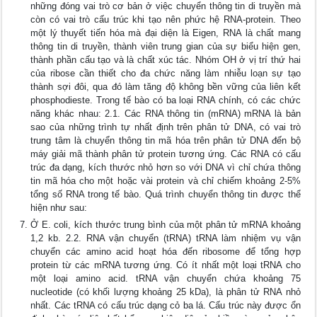
những đóng vai trò cơ bản ở việc chuyển thông tin di truyền mà
còn có vai trò cấu trúc khi tạo nên phức hệ RNA-protein. Theo
một lý thuyết tiến hóa mà đại diện là Eigen, RNA là chất mang
thông tin di truyền, thành viên trung gian của sự biểu hiện gen,
thành phần cấu tạo và là chất xúc tác. Nhóm OH ở vị trí thứ hai
của ribose cần thiết cho đa chức năng làm nhiễu loạn sự tạo
thành sợi đôi, qua đó làm tăng độ không bền vững của liên kết
phosphodieste. Trong tế bào có ba loại RNA chính, có các chức
năng khác nhau: 2.1. Các RNA thông tin (mRNA) mRNA là bản
sao của những trình tự nhất định trên phân tử DNA, có vai trò
trung tâm là chuyển thông tin mã hóa trên phân tử DNA đến bộ
máy giải mã thành phân tử protein tương ứng. Các RNA có cấu
trúc đa dạng, kích thước nhỏ hơn so với DNA vì chỉ chứa thông
tin mã hóa cho một hoặc vài protein và chỉ chiếm khoảng 2-5%
tổng số RNA trong tế bào. Quá trình chuyển thông tin được thể
hiện như sau:
Ở E. coli, kích thước trung bình của một phân tử mRNA khoảng
1,2 kb. 2.2. RNA vận chuyển (tRNA) tRNA làm nhiệm vụ vận
chuyển các amino acid hoạt hóa đến ribosome để tổng hợp
protein từ các mRNA tương ứng. Có ít nhất một loại tRNA cho
một loại amino acid. tRNA vận chuyển chứa khoảng 75
nucleotide (có khối lượng khoảng 25 kDa), là phân tử RNA nhỏ
nhất. Các tRNA có cấu trúc dạng cỏ ba lá. Cấu trúc này được ổn