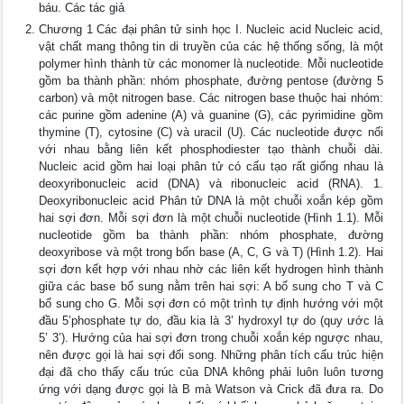
báu. Các tác giả
Chương 1 Các đại phân tử sinh học I. Nucleic acid Nucleic acid,
vật chất mang thông tin di truyền của các hệ thống sống, là một
polymer hình thành từ các monomer là nucleotide. Mỗi nucleotide
gồm ba thành phần: nhóm phosphate, đường pentose (đường 5
carbon) và một nitrogen base. Các nitrogen base thuộc hai nhóm:
các purine gồm adenine (A) và guanine (G), các pyrimidine gồm
thymine (T), cytosine (C) và uracil (U). Các nucleotide được nối
với nhau bằng liên kết phosphodiester tạo thành chuỗi dài.
Nucleic acid gồm hai loại phân tử có cấu tạo rất giống nhau là
deoxyribonucleic acid (DNA) và ribonucleic acid (RNA). 1.
Deoxyribonucleic acid Phân tử DNA là một chuỗi xoắn kép gồm
hai sợi đơn. Mỗi sợi đơn là một chuỗi nucleotide (Hình 1.1). Mỗi
nucleotide gồm ba thành phần: nhóm phosphate, đường
deoxyribose và một trong bốn base (A, C, G và T) (Hình 1.2). Hai
sợi đơn kết hợp với nhau nhờ các liên kết hydrogen hình thành
giữa các base bổ sung nằm trên hai sợi: A bổ sung cho T và C
bổ sung cho G. Mỗi sợi đơn có một trình tự định hướng với một
đầu 5’phosphate tự do, đầu kia là 3’ hydroxyl tự do (quy ước là
5’ 3’). Hướng của hai sợi đơn trong chuỗi xoắn kép ngược nhau,
nên được gọi là hai sợi đối song. Những phân tích cấu trúc hiện
đại đã cho thấy cấu trúc của DNA không phải luôn luôn tương
ứng với dạng được gọi là B mà Watson và Crick đã đưa ra. Do