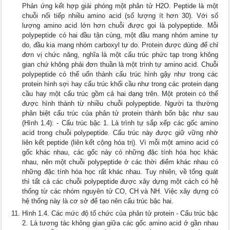
Phản ứng kết hợp giải phóng một phân tử H2O. Peptide là một
chuỗi nối tiếp nhiều amino acid (số lượng ít hơn 30). Với số
lượng amino acid lớn hơn chuỗi được gọi là polypeptide. Mỗi
polypeptide có hai đầu tận cùng, một đầu mang nhóm amine tự
do, đầu kia mang nhóm carboxyl tự do. Protein được dùng để chỉ
đơn vị chức năng, nghĩa là một cấu trúc phức tạp trong không
gian chứ không phải đơn thuần là một trình tự amino acid. Chuỗi
polypeptide có thể uốn thành cấu trúc hình gậy như trong các
protein hình sợi hay cấu trúc khối cầu như trong các protein dạng
cầu hay một cấu trúc gồm cả hai dạng trên. Một protein có thể
được hình thành từ nhiều chuỗi polypeptide. Người ta thường
phân biệt cấu trúc của phân tử protein thành bốn bậc như sau
(Hình 1.4): - Cấu trúc bậc 1. Là trình tự sắp xếp các gốc amino
acid trong chuỗi polypeptide. Cấu trúc này được giữ vững nhờ
liên kết peptide (liên kết cộng hóa trị). Vì mỗi một amino acid có
gốc khác nhau, các gốc này có những đặc tính hóa học khác
nhau, nên một chuỗi polypeptide ở các thời điểm khác nhau có
những đặc tính hóa học rất khác nhau. Tuy nhiên, về tổng quát
thì tất cả các chuỗi polypeptide được xây dựng một cách có hệ
thống từ các nhóm nguyên tử CO, CH và NH. Việc xây dựng có
hệ thống này là cơ sở để tạo nên cấu trúc bậc hai.
Hình 1.4. Các mức độ tổ chức của phân tử protein - Cấu trúc bậc
2. Là tương tác không gian giữa các gốc amino acid ở gần nhau