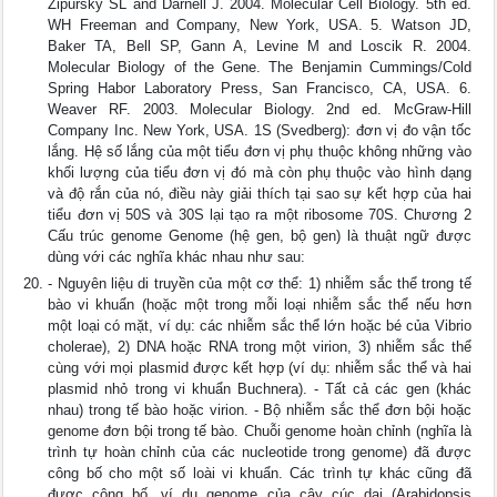
Zipursky SL and Darnell J. 2004. Molecular Cell Biology. 5th ed.
WH Freeman and Company, New York, USA. 5. Watson JD,
Baker TA, Bell SP, Gann A, Levine M and Loscik R. 2004.
Molecular Biology of the Gene. The Benjamin Cummings/Cold
Spring Habor Laboratory Press, San Francisco, CA, USA. 6.
Weaver RF. 2003. Molecular Biology. 2nd ed. McGraw-Hill
Company Inc. New York, USA. 1S (Svedberg): đơn vị đo vận tốc
lắng. Hệ số lắng của một tiểu đơn vị phụ thuộc không những vào
khối lượng của tiểu đơn vị đó mà còn phụ thuộc vào hình dạng
và độ rắn của nó, điều này giải thích tại sao sự kết hợp của hai
tiểu đơn vị 50S và 30S lại tạo ra một ribosome 70S. Chương 2
Cấu trúc genome Genome (hệ gen, bộ gen) là thuật ngữ được
dùng với các nghĩa khác nhau như sau:
- Nguyên liệu di truyền của một cơ thể: 1) nhiễm sắc thể trong tế
bào vi khuẩn (hoặc một trong mỗi loại nhiễm sắc thể nếu hơn
một loại có mặt, ví dụ: các nhiễm sắc thể lớn hoặc bé của Vibrio
cholerae), 2) DNA hoặc RNA trong một virion, 3) nhiễm sắc thể
cùng với mọi plasmid được kết hợp (ví dụ: nhiễm sắc thể và hai
plasmid nhỏ trong vi khuẩn Buchnera). - Tất cả các gen (khác
nhau) trong tế bào hoặc virion. - Bộ nhiễm sắc thể đơn bội hoặc
genome đơn bội trong tế bào. Chuỗi genome hoàn chỉnh (nghĩa là
trình tự hoàn chỉnh của các nucleotide trong genome) đã được
công bố cho một số loài vi khuẩn. Các trình tự khác cũng đã
được công bố, ví dụ genome của cây cúc dại (Arabidopsis