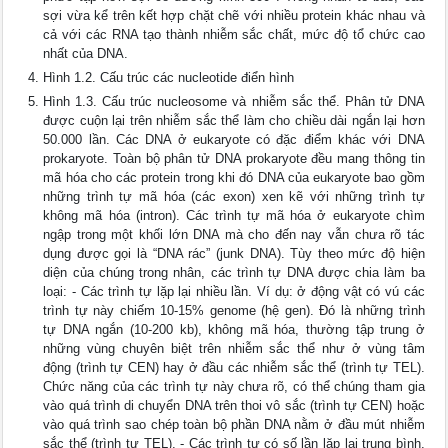
sợi vừa kể trên kết hợp chặt chẽ với nhiều protein khác nhau và
cả với các RNA tạo thành nhiễm sắc chất, mức độ tổ chức cao
nhất của DNA.
Hình 1.2. Cấu trúc các nucleotide điển hình
Hình 1.3. Cấu trúc nucleosome và nhiễm sắc thể. Phân tử DNA
được cuộn lại trên nhiễm sắc thể làm cho chiều dài ngắn lại hơn
50.000 lần. Các DNA ở eukaryote có đặc điểm khác với DNA
prokaryote. Toàn bộ phân tử DNA prokaryote đều mang thông tin
mã hóa cho các protein trong khi đó DNA của eukaryote bao gồm
những trình tự mã hóa (các exon) xen kẽ với những trình tự
không mã hóa (intron). Các trình tự mã hóa ở eukaryote chìm
ngập trong một khối lớn DNA mà cho đến nay vẫn chưa rõ tác
dụng được gọi là “DNA rác” (junk DNA). Tùy theo mức độ hiện
diện của chúng trong nhân, các trình tự DNA được chia làm ba
loại: - Các trình tự lặp lại nhiều lần. Ví dụ: ở động vật có vú các
trình tự này chiếm 10-15% genome (hệ gen). Đó là những trình
tự DNA ngắn (10-200 kb), không mã hóa, thường tập trung ở
những vùng chuyên biệt trên nhiễm sắc thể như ở vùng tâm
động (trình tự CEN) hay ở đầu các nhiễm sắc thể (trình tự TEL).
Chức năng của các trình tự này chưa rõ, có thể chúng tham gia
vào quá trình di chuyển DNA trên thoi vô sắc (trình tự CEN) hoặc
vào quá trình sao chép toàn bộ phần DNA nằm ở đầu mút nhiễm
sắc thể (trình tự TEL). - Các trình tự có số lần lặp lại trung bình.