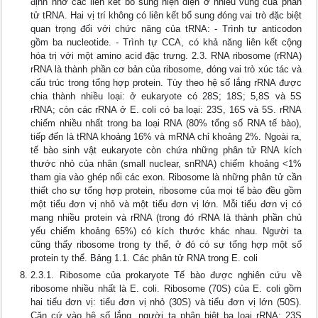
định nhờ các liên kết bổ sung hiện diện ở nhiều vùng của phân
tử tRNA. Hai vị trí không có liên kết bổ sung đóng vai trò đặc biệt
quan trọng đối với chức năng của tRNA: - Trình tự anticodon
gồm ba nucleotide. - Trình tự CCA, có khả năng liên kết cộng
hóa trị với một amino acid đặc trưng. 2.3. RNA ribosome (rRNA)
rRNA là thành phần cơ bản của ribosome, đóng vai trò xúc tác và
cấu trúc trong tổng hợp protein. Tùy theo hệ số lắng rRNA được
chia thành nhiều loại: ở eukaryote có 28S; 18S; 5,8S và 5S
rRNA; còn các rRNA ở E. coli có ba loại: 23S, 16S và 5S. rRNA
chiếm nhiều nhất trong ba loại RNA (80% tổng số RNA tế bào),
tiếp đến là tRNA khoảng 16% và mRNA chỉ khoảng 2%. Ngoài ra,
tế bào sinh vật eukaryote còn chứa những phân tử RNA kích
thước nhỏ của nhân (small nuclear, snRNA) chiếm khoảng <1%
tham gia vào ghép nối các exon. Ribosome là những phân tử cần
thiết cho sự tổng hợp protein, ribosome của mọi tế bào đều gồm
một tiểu đơn vị nhỏ và một tiểu đơn vị lớn. Mỗi tiểu đơn vị có
mang nhiều protein và rRNA (trong đó rRNA là thành phần chủ
yếu chiếm khoảng 65%) có kích thước khác nhau. Người ta
cũng thấy ribosome trong ty thể, ở đó có sự tổng hợp một số
protein ty thể. Bảng 1.1. Các phân tử RNA trong E. coli
2.3.1. Ribosome của prokaryote Tế bào được nghiên cứu về
ribosome nhiều nhất là E. coli. Ribosome (70S) của E. coli gồm
hai tiểu đơn vị: tiểu đơn vị nhỏ (30S) và tiểu đơn vị lớn (50S).
Căn cứ vào hệ số lắng, người ta phân biệt ba loại rRNA: 23S