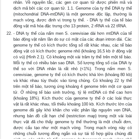
nhân. Về nguyên tắc, các gen cơ quan tử được phiên mã và
dịch mã bởi các cơ quan tử. 1.1. Genome của ty thể DNA ty thể
(mitochondrial DNA-mtDNA) là một genome độc lập, thường là
mạch vòng, được định vị trong ty thể. - DNA ty thể của tế bào
động vật mã hóa đặc trưng cho 13 protein, 2 rRNA và 22 tRNA.
- DNA ty thể của nấm men S. cerevisiae dài hơn mtDNA của tế
bào động vật năm lần do sự có mặt của các đoạn intron dài. Các
genome ty thể có kích thước tổng số rất khác nhau, các tế bào
động vật có kích thước genome nhỏ (khoảng 16,5 kb ở động vật
có vú) (Hình 2.1). Có khoảng một vài trăm ty thể trên một tế bào.
Mỗi ty thể có nhiều bản sao DNA. Số lượng tổng số của DNA ty
thể so với DNA nhân là rất nhỏ (<1%). Trong nấm men S.
cerevisiae, genome ty thể có kích thước khá lớn (khoảng 80 kb)
và khác nhau tùy thuộc vào từng chủng. Có khoảng 22 ty thể
trên một tế bào, tương ứng khoảng 4 genome trên một cơ quan
tử. Ở những tế bào sinh trưởng, tỷ lệ mtDNA có thể cao hơn
(khoảng 18%). Kích thước của genome ty thể ở các loài thực
vật là rất khác nhau, tối thiểu khoảng 100 kb. Kích thước lớn của
genome đã gây khó khăn cho việc phân lập nguyên vẹn DNA,
nhưng bản đồ cắt hạn chế (restriction map) trong một vài loài
thực vật đã cho thấy genome ty thể thường là một chuỗi đơn,
được cấu tạo như một mạch vòng. Trong mạch vòng này có
những chuỗi tương đồng ngắn và sự tái tổ hợp giữa chúng đã