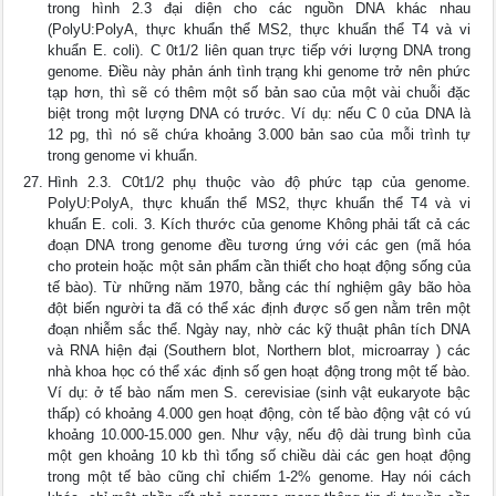
trong hình 2.3 đại diện cho các nguồn DNA khác nhau
(PolyU:PolyA, thực khuẩn thể MS2, thực khuẩn thể T4 và vi
khuẩn E. coli). C 0t1/2 liên quan trực tiếp với lượng DNA trong
genome. Điều này phản ánh tình trạng khi genome trở nên phức
tạp hơn, thì sẽ có thêm một số bản sao của một vài chuỗi đặc
biệt trong một lượng DNA có trước. Ví dụ: nếu C 0 của DNA là
12 pg, thì nó sẽ chứa khoảng 3.000 bản sao của mỗi trình tự
trong genome vi khuẩn.
Hình 2.3. C0t1/2 phụ thuộc vào độ phức tạp của genome.
PolyU:PolyA, thực khuẩn thể MS2, thực khuẩn thể T4 và vi
khuẩn E. coli. 3. Kích thước của genome Không phải tất cả các
đoạn DNA trong genome đều tương ứng với các gen (mã hóa
cho protein hoặc một sản phẩm cần thiết cho hoạt động sống của
tế bào). Từ những năm 1970, bằng các thí nghiệm gây bão hòa
đột biến người ta đã có thể xác định được số gen nằm trên một
đoạn nhiễm sắc thể. Ngày nay, nhờ các kỹ thuật phân tích DNA
và RNA hiện đại (Southern blot, Northern blot, microarray ) các
nhà khoa học có thể xác định số gen hoạt động trong một tế bào.
Ví dụ: ở tế bào nấm men S. cerevisiae (sinh vật eukaryote bậc
thấp) có khoảng 4.000 gen hoạt động, còn tế bào động vật có vú
khoảng 10.000-15.000 gen. Như vậy, nếu độ dài trung bình của
một gen khoảng 10 kb thì tổng số chiều dài các gen hoạt động
trong một tế bào cũng chỉ chiếm 1-2% genome. Hay nói cách