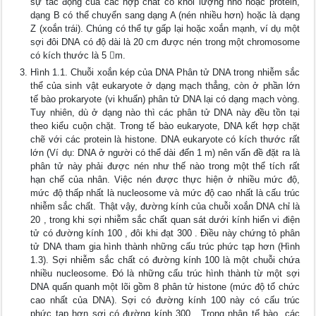
sự tác động của các hợp chất có khối lượng nhỏ hoặc protein,
dạng B có thể chuyển sang dạng A (nén nhiều hơn) hoặc là dạng
Z (xoắn trái). Chúng có thể tự gấp lại hoặc xoắn mạnh, ví dụ một
sợi đôi DNA có độ dài là 20 cm được nén trong một chromosome
có kích thước là 5 m.
Hình 1.1. Chuỗi xoắn kép của DNA Phân tử DNA trong nhiễm sắc
thể của sinh vật eukaryote ở dạng mạch thẳng, còn ở phần lớn
tế bào prokaryote (vi khuẩn) phân tử DNA lại có dạng mạch vòng.
Tuy nhiên, dù ở dạng nào thì các phân tử DNA này đều tồn tại
theo kiểu cuộn chặt. Trong tế bào eukaryote, DNA kết hợp chặt
chẽ với các protein là histone. DNA eukaryote có kích thước rất
lớn (Ví dụ: DNA ở người có thể dài đến 1 m) nên vấn đề đặt ra là
phân tử này phải được nén như thế nào trong một thể tích rất
hạn chế của nhân. Việc nén được thực hiện ở nhiều mức độ,
mức độ thấp nhất là nucleosome và mức độ cao nhất là cấu trúc
nhiễm sắc chất. Thật vậy, đường kính của chuỗi xoắn DNA chỉ là
20 , trong khi sợi nhiễm sắc chất quan sát dưới kính hiển vi điện
tử có đường kính 100 , đôi khi đạt 300 . Điều này chứng tỏ phân
tử DNA tham gia hình thành những cấu trúc phức tạp hơn (Hình
1.3). Sợi nhiễm sắc chất có đường kính 100 là một chuỗi chứa
nhiều nucleosome. Đó là những cấu trúc hình thành từ một sợi
DNA quấn quanh một lõi gồm 8 phân tử histone (mức độ tổ chức
cao nhất của DNA). Sợi có đường kính 100 này có cấu trúc
phức tạp hơn sợi có đường kính 300 . Trong nhân tế bào, các