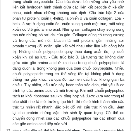
trong chuỗi polypeptide. Cấu trúc được bền vững chủ yếu nhờ
liên kết hydrogen hình thành giữa các liên kết peptide ở kề gần
nhau, cách nhau những khoảng xác định. Cấu trúc bậc 2 của
phân tử protein: xoắn ( -helix), lá phiến  và xoắn collagen. Loại -
helix là sợi ở dạng xoắn ốc, cuộn xung quanh một trục, mỗi vòng
xoắn có 3,6 gốc amino acid. Những sợi collagen chạy song song
tạo nên những bó sợi dai của gân. Collagen cũng có trong xương
và trong các mô nối. Elastin là một protein, gồm những sợi
protein tương đối ngắn, gắn kết với nhau nhờ liên kết cộng hóa
trị. Những chuỗi polypeptide quay theo dạng xoắn ốc, tự duỗi
xoắn khi có áp lực. - Cấu trúc bậc 3. Là tương tác không gian
giữa các gốc amino acid ở xa nhau trong chuỗi polypeptide, là
dạng cuộn lại trong không gian của toàn chuỗi polypeptide. Nhiều
chuỗi polypeptide trong cơ thể sống tồn tại không phải ở dạng
thẳng mà gấp khúc và qua đó tạo nên cấu trúc không gian ba
chiều. Tuy nhiên, cấu trúc này hoàn toàn xác định, chủ yếu là do
trình tự các amino acid và môi trường. Khi một chuỗi polypeptide
tách ra khỏi ribosome sau khi tổng hợp và được đưa vào trong tế
bào chất như là môi trường tạo hình thì nó sẽ hình thành nên cấu
trúc tự nhiên rất nhanh, đặc biệt đối với cấu trúc hình cầu, đem
lại cho protein những đặc tính sinh lý quan trọng. Có thể do
chuyển động nhiệt của các chuỗi polypeptide mà các nhóm của
các gốc amino acid tiếp xúc với
nhau, dẫn đến có thể kết hợp với nhau. Trong nhiều protein hình