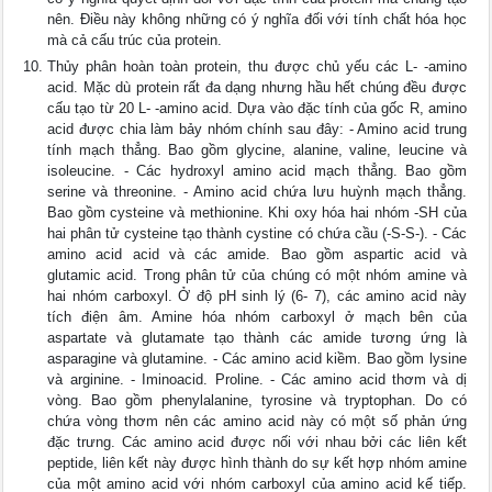
nên. Điều này không những có ý nghĩa đối với tính chất hóa học
mà cả cấu trúc của protein.
Thủy phân hoàn toàn protein, thu được chủ yếu các L- -amino
acid. Mặc dù protein rất đa dạng nhưng hầu hết chúng đều được
cấu tạo từ 20 L- -amino acid. Dựa vào đặc tính của gốc R, amino
acid được chia làm bảy nhóm chính sau đây: - Amino acid trung
tính mạch thẳng. Bao gồm glycine, alanine, valine, leucine và
isoleucine. - Các hydroxyl amino acid mạch thẳng. Bao gồm
serine và threonine. - Amino acid chứa lưu huỳnh mạch thẳng.
Bao gồm cysteine và methionine. Khi oxy hóa hai nhóm -SH của
hai phân tử cysteine tạo thành cystine có chứa cầu (-S-S-). - Các
amino acid acid và các amide. Bao gồm aspartic acid và
glutamic acid. Trong phân tử của chúng có một nhóm amine và
hai nhóm carboxyl. Ở độ pH sinh lý (6- 7), các amino acid này
tích điện âm. Amine hóa nhóm carboxyl ở mạch bên của
aspartate và glutamate tạo thành các amide tương ứng là
asparagine và glutamine. - Các amino acid kiềm. Bao gồm lysine
và arginine. - Iminoacid. Proline. - Các amino acid thơm và dị
vòng. Bao gồm phenylalanine, tyrosine và tryptophan. Do có
chứa vòng thơm nên các amino acid này có một số phản ứng
đặc trưng. Các amino acid được nối với nhau bởi các liên kết
peptide, liên kết này được hình thành do sự kết hợp nhóm amine
của một amino acid với nhóm carboxyl của amino acid kế tiếp.