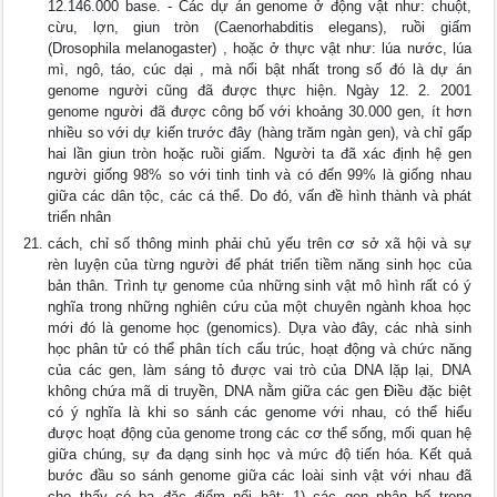
12.146.000 base. - Các dự án genome ở động vật như: chuột,
cừu, lợn, giun tròn (Caenorhabditis elegans), ruồi giấm
(Drosophila melanogaster) , hoặc ở thực vật như: lúa nước, lúa
mì, ngô, táo, cúc dại , mà nổi bật nhất trong số đó là dự án
genome người cũng đã được thực hiện. Ngày 12. 2. 2001
genome người đã được công bố với khoảng 30.000 gen, ít hơn
nhiều so với dự kiến trước đây (hàng trăm ngàn gen), và chỉ gấp
hai lần giun tròn hoặc ruồi giấm. Người ta đã xác định hệ gen
người giống 98% so với tinh tinh và có đến 99% là giống nhau
giữa các dân tộc, các cá thể. Do đó, vấn đề hình thành và phát
triển nhân
cách, chỉ số thông minh phải chủ yếu trên cơ sở xã hội và sự
rèn luyện của từng người để phát triển tiềm năng sinh học của
bản thân. Trình tự genome của những sinh vật mô hình rất có ý
nghĩa trong những nghiên cứu của một chuyên ngành khoa học
mới đó là genome học (genomics). Dựa vào đây, các nhà sinh
học phân tử có thể phân tích cấu trúc, hoạt động và chức năng
của các gen, làm sáng tỏ được vai trò của DNA lặp lại, DNA
không chứa mã di truyền, DNA nằm giữa các gen Điều đặc biệt
có ý nghĩa là khi so sánh các genome với nhau, có thể hiểu
được hoạt động của genome trong các cơ thể sống, mối quan hệ
giữa chúng, sự đa dạng sinh học và mức độ tiến hóa. Kết quả
bước đầu so sánh genome giữa các loài sinh vật với nhau đã
cho thấy có ba đặc điểm nổi bật: 1) các gen phân bố trong