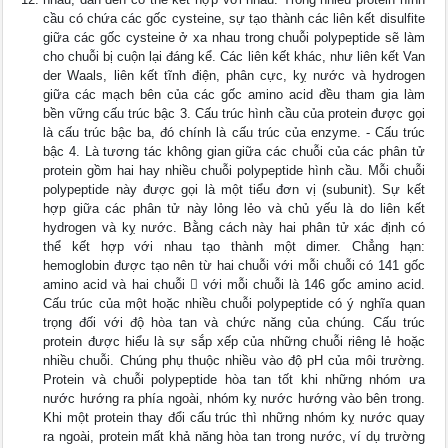
cầu có chứa các gốc cysteine, sự tạo thành các liên kết disulfite
giữa các gốc cysteine ở xa nhau trong chuỗi polypeptide sẽ làm
cho chuỗi bị cuộn lại đáng kể. Các liên kết khác, như liên kết Van
der Waals, liên kết tĩnh điện, phân cực, kỵ nước và hydrogen
giữa các mạch bên của các gốc amino acid đều tham gia làm
bền vững cấu trúc bậc 3. Cấu trúc hình cầu của protein được gọi
là cấu trúc bậc ba, đó chính là cấu trúc của enzyme. - Cấu trúc
bậc 4. Là tương tác không gian giữa các chuỗi của các phân tử
protein gồm hai hay nhiều chuỗi polypeptide hình cầu. Mỗi chuỗi
polypeptide này được gọi là một tiểu đơn vị (subunit). Sự kết
hợp giữa các phân tử này lỏng lẻo và chủ yếu là do liên kết
hydrogen và kỵ nước. Bằng cách này hai phân tử xác định có
thể kết hợp với nhau tạo thành một dimer. Chẳng hạn:
hemoglobin được tạo nên từ hai chuỗi với mỗi chuỗi có 141 gốc
amino acid và hai chuỗi  với mỗi chuỗi là 146 gốc amino acid.
Cấu trúc của một hoặc nhiều chuỗi polypeptide có ý nghĩa quan
trọng đối với độ hòa tan và chức năng của chúng. Cấu trúc
protein được hiểu là sự sắp xếp của những chuỗi riêng lẻ hoặc
nhiều chuỗi. Chúng phụ thuộc nhiều vào độ pH của môi trường.
Protein và chuỗi polypeptide hòa tan tốt khi những nhóm ưa
nước hướng ra phía ngoài, nhóm kỵ nước hướng vào bên trong.
Khi một protein thay đổi cấu trúc thì những nhóm kỵ nước quay
ra ngoài, protein mất khả năng hòa tan trong nước, ví dụ trường