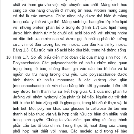
chất và tham gia vào việc vận chuyển các chất. Màng sinh học
cũng có khả năng chuyển đi những tín hiệu. Protein màng cũng
có thể là các enzyme. Chức năng này được thể hiện ở màng
trong của ty thể và lạp thể. Màng sinh học bao gồm lớp kép lipid
với những protein phân bố ở trong đó (Hình 1.7) Các lipid màng
được hình thành từ một chuỗi dài acid béo nối với những nhóm
có đặc tính ưa nước cao và được gọi là những phân tử lưỡng
cực vì một đầu tương tác với nước, còn đầu kia thì kỵ nước.
Bảng 1.3. Cấu trúc một số acid béo tiêu biểu trong hệ thống sống
Hình 1.7. Sơ đồ biểu diễn một đoạn cắt của màng sinh học IV.
Polysaccharide Các polysaccharide có nhiều chức năng quan
trọng trong tế bào, chúng tham gia vào cấu tạo tế bào và là
nguồn dự trữ năng lượng chủ yếu. Các polysaccharide được
hình thành từ nhiều monomer, là các đường đơn giản
(monosaccharide) nối với nhau bằng liên kết glycoside. Liên kết
này được hình thành từ sự kết hợp giữa C 1 của một phân tử
đường với nhóm hydroxyl của phân tử kế tiếp. Nguồn dự trữ tinh
bột ở các tế bào động vật là glycogen, trong khi đó ở thực vật là
tinh bột. Một polymer khác của glucose là cellulose thì tạo nên
thành tế bào thực vật và là hợp chất hữu cơ hiện dịn nhiều nhất
trong sinh quyển. Chúng ta vừa điểm qua riêng rẽ từng thành
phần cấu tạo tế bào chính. Trong thực tế, hoạt động của chúng
phối hợp mật thiết với nhau. Các nucleic acid trong tế bào