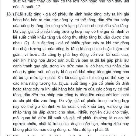
suất và mức thay đổi này có thể lớn hơn hoặc nhỏ hơn thay đổi
của lãi suất. 17
(1)Lãi suất tăng - giá cổ phiếu ổn định hoặc tăng: xảy ra khi giá
hàng hóa bán ra của các công ty có thể tăng, dẫn đến thu nhập
của công ty tăng lên cùng với lạm phát do chi phí đầu vào tăng.
Do vậy, giá cổ phiếu trong trường hợp này có thể giữ ổn định vì
lãi suất chiết khấu tăng và dòng thu nhập tăng bù đắp được cho
nhau. (2) Lãi suất tăng - giá cổ phiếu giảm: xảy ra khi các dòng
thu nhập tương lai của công ty tăng không nhiều hoặc thậm chí
giảm, vì trước đó công ty phải huy động vốn với lãi suất cao,
đến khi hàng hóa được sản xuất và bán ra thì lại gặp phải sự
cạnh tranh gay gắt, trong khi sức mua lại có hạn, thu nhập của
công ty giảm sút, công ty không có khả năng tăng giá hàng hóa
để bù lại mức lạm phát. Khi lãi suất giảm thì cũng có thể xảy ra
các khả năng tương tự. (3)Lãi suất tăng - giá cổ phiếu ổn định
hoặc tăng: xảy ra khi giá hàng hóa bán ra của các công ty có thể
tăng, dẫn đến thu nhập của công ty tăng lên cùng với lạm phát
do chi phí đầu vào tăng. Do vậy, giá cổ phiếu trong trường hợp
này có thể giữ ổn định vì lãi suất chiết khấu tăng và dòng thu
nhập tăng bù đắp được cho nhau. Nhiều nghiên cứu cho thấy,
mối quan hệ giữa lãi suất và giá cổ phiếu thường là quan hệ
ngược chiều, nhất là trong giai đoạn ngắn hạn, nhưng điều này
không phải lúc nào cũng đúng. c. Mức độ lạm phát: 18