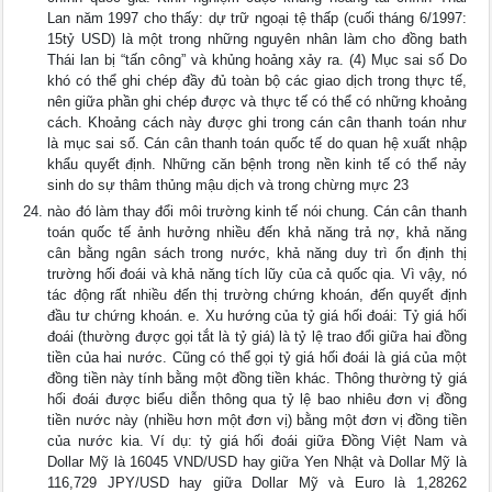
Lan năm 1997 cho thấy: dự trữ ngoại tệ thấp (cuối tháng 6/1997:
15tỷ USD) là một trong những nguyên nhân làm cho đồng bath
Thái lan bị “tấn công” và khủng hoảng xảy ra. (4) Mục sai số Do
khó có thể ghi chép đầy đủ toàn bộ các giao dịch trong thực tế,
nên giữa phần ghi chép được và thực tế có thể có những khoảng
cách. Khoảng cách này được ghi trong cán cân thanh toán như
là mục sai số. Cán cân thanh toán quốc tế do quan hệ xuất nhập
khẩu quyết định. Những căn bệnh trong nền kinh tế có thể nảy
sinh do sự thâm thủng mậu dịch và trong chừng mực 23
nào đó làm thay đổi môi trường kinh tế nói chung. Cán cân thanh
toán quốc tế ảnh hưởng nhiều đến khả năng trả nợ, khả năng
cân bằng ngân sách trong nước, khả năng duy trì ổn định thị
trường hối đoái và khả năng tích lũy của cả quốc qia. Vì vậy, nó
tác động rất nhiều đến thị trường chứng khoán, đến quyết định
đầu tư chứng khoán. e. Xu hướng của tỷ giá hối đoái: Tỷ giá hối
đoái (thường được gọi tắt là tỷ giá) là tỷ lệ trao đổi giữa hai đồng
tiền của hai nước. Cũng có thể gọi tỷ giá hối đoái là giá của một
đồng tiền này tính bằng một đồng tiền khác. Thông thường tỷ giá
hối đoái được biểu diễn thông qua tỷ lệ bao nhiêu đơn vị đồng
tiền nước này (nhiều hơn một đơn vị) bằng một đơn vị đồng tiền
của nước kia. Ví dụ: tỷ giá hối đoái giữa Đồng Việt Nam và
Dollar Mỹ là 16045 VND/USD hay giữa Yen Nhật và Dollar Mỹ là
116,729 JPY/USD hay giữa Dollar Mỹ và Euro là 1,28262