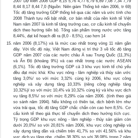
2007 Dự kiến 2008 GDP 8,15 5,76 4,77 6,79 6,89 7,08 7,34 7,79
8,44 8,17 8,44 7,0 (Nguồn: Niên giám Thống kê năm 2006, tr 69)
Tốc độ tăng trưởng GDP thống kê qua các năm và ước tính cho
2008 Thành tựu nổi bật nhất, cơ bản nhất của nền kinh tế Việt
Nam năm 2007 là kinh tế tăng trưởng cao, cơ cấu kinh tế chuyển
dịch theo hướng tiến bộ. Tổng sản phẩm trong nước ước tăng
8,44%, đạt kế hoạch đề ra (8,0 - 8,5%), cao hơn 14
năm 2006 (8,17%) và là mức cao nhất trong vòng 11 năm gần
đây. Với tốc độ này, Việt Nam đứng vị trí thứ 3 về tốc độ tăng
GDP năm 2007 của các nước châu Á sau Trung Quốc (11,3%)
và Ấn Độ (khoảng 9%) và cao nhất trong các nước ASEAN
(6,1%). Tốc độ tăng trưởng GDP cả 3 khu vực kinh tế chủ yếu
đều đạt mức khá: Khu vực nông - lâm nghiệp và thủy sản ước
tăng 3,0%/ so với mức 3,32% cùng kỳ 2006, khu vực công
nghiệp và xây dựng tăng 10,33% (riêng công nghiệp tăng
10,32%)/ so với mức 10,4% và 10,32% cùng kỳ và khu vực dịch
vụ tăng 8,5%/ so với mức 8,29% của năm 2006. (tính theo giá
so sánh năm 1994). Nếu không có thiên tai, dịch bệnh lớn như
vừa trải qua, tốc độ tăng GDP chắc chắn còn cao hơn 8,5%. Cơ
cấu kinh tế theo giá thực tế chuyển dich theo hướng tích cực.
Tỷ trọng GDP khu vực nông - lâm nghiệp - thủy sản giảm còn
dưới 20,0%/ so với 20,81% năm 2006, khu vực công nghiệp và
xây dựng tăng dần và chiếm trên 41,7% so với 41.56% và khu
vực dịch vụ tăng nhẹ, chiếm 38,30% so với 38,08% trong 2 năm