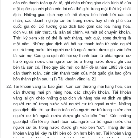
cán cân thanh toán quốc tế, ghi chép những giao dịch kinh tế của
một quốc gia với phần còn lại của thế giới trong một thời kỳ nhất
định. Những giao dịch này có thể được tiến hành bởi các cá
nhân, các doanh nghiệp cư trú trong nước hay chính phủ của
quốc gia đó. Đối tượng giao dịch bao gồm các loại hàng hóa,
dịch vụ, tài sản thực, tài sản tài chính, và một số chuyển khoản.
Thời kỳ xem xét có thể là một tháng, một quý, song thường là
một năm. Những giao dịch đòi hỏi sự thanh toán từ phía người
cư trú trong nước tới người cư trú ngoài nước được ghi vào bên
tài sản nợ. Các giao dịch đòi hỏi sự thanh toán từ phía người cư
trú ở ngoài nước cho người cư trú ở trong nước được ghi vào
bên tài sản có. Theo quy tắc mới do IMF đề ra năm 1993 về cán
cân thanh toán, cán cân thanh toán của một quốc gia bao gồm
bốn thành phần sau.: (1) Tài khoản vãng lai 21
Tài khoản vãng lai bao gồm: Cán cân thương mại hàng hóa, cán
cân thương mại phi hàng hóa, các chuyển khoản. Tài khoản
vãng lai ghi chép những giao dịch về hàng hóa và dịch vụ giữa
người cư trú trong nước với người cư trú ngoài nước. Những
giao dịch dẫn tới sự thanh toán của người cư trú trong nước cho
người cư trú ngoài nước được ghi vào bên "nợ". Còn những
giao dịch dẫn tới sự thanh toán của người cư trú ngoài nước cho
người cư trú trong nước được ghi vào bên "có". Thặng dư tài
khoản vãng lai xảy ra khi bên có lớn hơn bên nợ. Tài khoản vãng