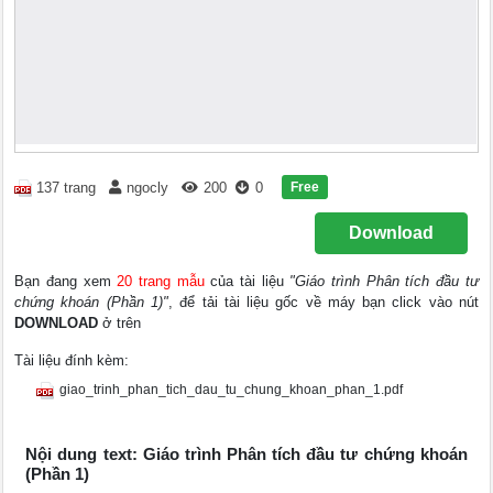
Free
137 trang
ngocly
200
0
Download
Bạn đang xem
20 trang mẫu
của tài liệu
"Giáo trình Phân tích đầu tư
chứng khoán (Phần 1)"
, để tải tài liệu gốc về máy bạn click vào nút
DOWNLOAD
ở trên
Tài liệu đính kèm:
giao_trinh_phan_tich_dau_tu_chung_khoan_phan_1.pdf
Nội dung text: Giáo trình Phân tích đầu tư chứng khoán
(Phần 1)