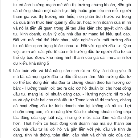
tư có ảnh hưởng mạnh mẽ đến thị trường chứng khoán, đến giá
cả chứng khoán một cách trực tiếp hoặc gián tiếp mà mỗi người
tham gia vào thị trường nên hiểu, nên phân tích trước và trong
cả quá trình thực hiện quản lý đầu tư, hoặc kinh doanh của mình
và nó là tiền đề quan trọng để tạo điều kiện cho quyết định đầu
tư, kinh doanh, quản lý của nhà đầu tư mang lại hiệu quả cao.
Đối với mỗi chủ thể khác nhau, việc nghiên cứu môi trường đầu
tư có tầm quan trọng khác nhau: a. Đối với người đầu tư: Qua
việc xem xét các yếu tố của môi trường đầu tư người đầu tư có
thể dự báo được khả năng hình thành của giá cả, mức sinh lời
dự kiến, khả năng 5
bảo toàn vốn và khả năng sản sinh rủi ro. Đây là những yếu tố
mà tất cả mọi người đầu tư đều rất quan tâm. Môi trường đầu tư
có thể tác động đến nhà đầu tư chứng khoán theo hai hướng cơ
bản: - Hướng thuận lợi: tạo ra các cơ hội thuận lợi cho hoạt động
đầu tư, mang lại lợi nhuận càng cao. - Hướng nghịch: rủi ro xảy
ra và gây thiệt hại cho nhà đầu tư Trong kinh tế thị trường, chẳng
có hoạt động đầu tư kinh doanh nào lại không có rủi ro. Lợi
nhuận càng cao, rủi ro càng lớn Đầu tư chứng khoán cũng chịu
tác động của quy luật này, nhưng ở mức sâu đậm và đa diện
hơn. Thật hiếm có hoạt động kinh doanh nào mà sự thành bại
của nhà đầu tư lại đòi hỏi và gắn liền với yêu cầu về tính đa
dạng, tính hệ thống, toàn diện, cập nhật và chính xác của các