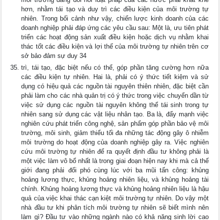
hơn, nhằm tái tạo và duy trì các điều kiện của môi trường tự
nhiên. Trong bối cảnh như vậy, chiến lược kinh doanh của các
doanh nghiệp phải đáp ứng các yêu cầu sau: Một là, ưu tiên phát
triển các hoạt động sản xuất điều kiện hoặc dịch vụ nhằm khai
thác tốt các điều kiện và lợi thế của môi trường tự nhiên trên cơ
sở bảo đảm sự duy 34
trì, tái tạo, đặc biệt nếu có thể, góp phần tăng cường hơn nữa
các điều kiện tự nhiên. Hai là, phải có ý thức tiết kiệm và sử
dụng có hiệu quả các nguồn tài nguyên thiên nhiên, đặc biệt cần
phải làm cho các nhà quản trị có ý thức trong việc chuyển dần từ
việc sử dụng các nguồn tài nguyên không thể tái sinh trong tự
nhiên sang sử dụng các vật liệu nhân tạo. Ba là, đẩy mạnh việc
nghiên cứu phát triển công nghệ, sản phẩm góp phần bảo vệ môi
trường, môi sinh, giảm thiểu tối đa những tác động gây ô nhiễm
môi trường do hoạt động của doanh nghiệp gây ra. Việc nghiên
cứu môi trường tự nhiên để ra quyết định đầu tư không phải là
một việc làm vô bổ nhất là trong giai đoạn hiện nay khi mà cả thế
giới đang phải đối phó cùng lúc với ba mũi tấn công: khủng
hoảng lương thực, khủng hoảng nhiên liệu, và khủng hoảng tài
chính. Khủng hoảng lương thực và khủng hoảng nhiên liệu là hậu
quả của việc khai thác cạn kiệt môi trường tự nhiên. Do vậy một
nhà đầu tư khi phân tích môi trường tự nhiên sẽ biết mình nên
làm gì? Đầu tư vào những ngành nào có khả năng sinh lời cao