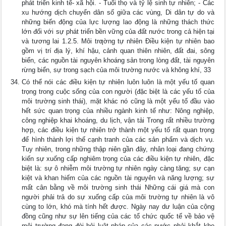
phát triển kinh tế- xã hội. - Tuổi thọ và tỷ lệ sinh tự nhiên; - Các
xu hướng dịch chuyển dân số giữa các vùng, Di dân tự do và
những biến động của lực lượng lao động là những thách thức
lớn đối với sự phát triển bền vững của đất nước trong cả hiện tại
và tương lai 1.2.5. Môi trƣờng tự nhiên Điều kiện tự nhiên bao
gồm vị trí địa lý, khí hậu, cảnh quan thiên nhiên, đất đai, sông
biển, các nguồn tài nguyên khoáng sản trong lòng đất, tài nguyên
rừng biển, sự trong sạch của môi trường nước và không khí, 33
Có thể nói các điều kiện tự nhiên luôn luôn là một yếu tố quan
trọng trong cuộc sống của con người (đặc biệt là các yếu tố của
môi trường sinh thái), mặt khác nó cũng là một yếu tố đầu vào
hết sức quan trọng của nhiều ngành kinh tế như: Nông nghiệp,
công nghiệp khai khoáng, du lịch, vận tải Trong rất nhiều trường
hợp, các điều kiện tự nhiên trở thành một yếu tố rất quan trọng
để hình thành lợi thế cạnh tranh của các sản phẩm và dịch vụ.
Tuy nhiên, trong những thập niên gần đây, nhân loại đang chứng
kiến sự xuống cấp nghiêm trọng của các điều kiện tự nhiên, đặc
biệt là: sự ô nhiễm môi trường tự nhiên ngày càng tăng; sự cạn
kiệt và khan hiếm của các nguồn tài nguyên và năng lượng; sự
mất cân bằng về môi trường sinh thái Những cái giá mà con
người phải trả do sự xuống cấp của môi trường tự nhiên là vô
cùng to lớn, khó mà tính hết được. Ngày nay dư luận của cộng
đồng cũng như sự lên tiếng của các tổ chức quốc tế về bảo vệ
môi trường đang đòi hỏi luật pháp của các nước phải khắt khe