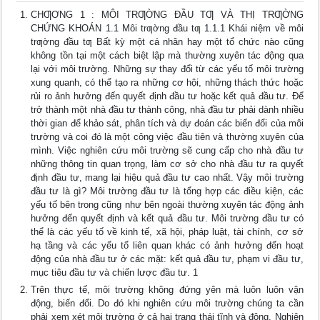
CHƢƠNG 1 : MÔI TRƢỜNG ĐẦU TƢ VÀ THỊ TRƢỜNG
CHỨNG KHOÁN 1.1 Môi trƣờng đầu tƣ 1.1.1 Khái niệm về môi
trƣờng đầu tƣ Bất kỳ một cá nhân hay một tổ chức nào cũng
không tồn tại một cách biệt lập mà thường xuyên tác động qua
lại với môi trường. Những sự thay đổi từ các yếu tố môi trường
xung quanh, có thể tạo ra những cơ hội, những thách thức hoặc
rủi ro ảnh hưởng đến quyết định đầu tư hoặc kết quả đầu tư. Để
trở thành một nhà đầu tư thành công, nhà đầu tư phải dành nhiều
thời gian để khảo sát, phân tích và dự đoán các biến đổi của môi
trường và coi đó là một công việc đầu tiên và thường xuyên của
mình. Việc nghiên cứu môi trường sẽ cung cấp cho nhà đầu tư
những thông tin quan trọng, làm cơ sở cho nhà đầu tư ra quyết
định đầu tư, mang lại hiệu quả đầu tư cao nhất. Vậy môi trường
đầu tư là gì? Môi trường đầu tư là tổng hợp các điều kiện, các
yếu tố bên trong cũng như bên ngoài thường xuyên tác động ảnh
hưởng đến quyết định và kết quả đầu tư. Môi trường đầu tư có
thể là các yếu tố về kinh tế, xã hội, pháp luật, tài chính, cơ sở
hạ tầng và các yếu tố liên quan khác có ảnh hưởng đến hoạt
động của nhà đầu tư ở các mặt: kết quả đầu tư, phạm vi đầu tư,
mục tiêu đầu tư và chiến lược đầu tư. 1
Trên thực tế, môi trường không đứng yên mà luôn luôn vận
động, biến đổi. Do đó khi nghiên cứu môi trường chúng ta cần
phải xem xét môi trường ở cả hai trạng thái tĩnh và động. Nghiên