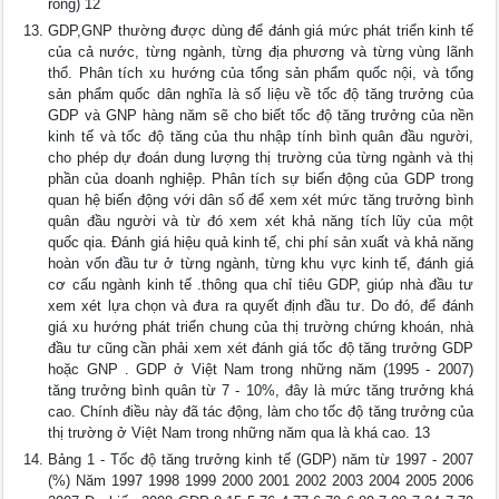
ròng) 12
GDP,GNP thường được dùng để đánh giá mức phát triển kinh tế
của cả nước, từng ngành, từng địa phương và từng vùng lãnh
thổ. Phân tích xu hướng của tổng sản phẩm quốc nội, và tổng
sản phẩm quốc dân nghĩa là số liệu về tốc độ tăng trưởng của
GDP và GNP hàng năm sẽ cho biết tốc độ tăng trưởng của nền
kinh tế và tốc độ tăng của thu nhập tính bình quân đầu người,
cho phép dự đoán dung lượng thị trường của từng ngành và thị
phần của doanh nghiệp. Phân tích sự biến động của GDP trong
quan hệ biến động với dân số để xem xét mức tăng trưởng bình
quân đầu người và từ đó xem xét khả năng tích lũy của một
quốc qia. Đánh giá hiệu quả kinh tế, chi phí sản xuất và khả năng
hoàn vốn đầu tư ở từng ngành, từng khu vực kinh tế, đánh giá
cơ cấu ngành kinh tế .thông qua chỉ tiêu GDP, giúp nhà đầu tư
xem xét lựa chọn và đưa ra quyết định đầu tư. Do đó, để đánh
giá xu hướng phát triển chung của thị trường chứng khoán, nhà
đầu tư cũng cần phải xem xét đánh giá tốc độ tăng trưởng GDP
hoặc GNP . GDP ở Việt Nam trong những năm (1995 - 2007)
tăng trưởng bình quân từ 7 - 10%, đây là mức tăng trưởng khá
cao. Chính điều này đã tác động, làm cho tốc độ tăng trưởng của
thị trường ở Việt Nam trong những năm qua là khá cao. 13
Bảng 1 - Tốc độ tăng trưởng kinh tế (GDP) năm từ 1997 - 2007
(%) Năm 1997 1998 1999 2000 2001 2002 2003 2004 2005 2006