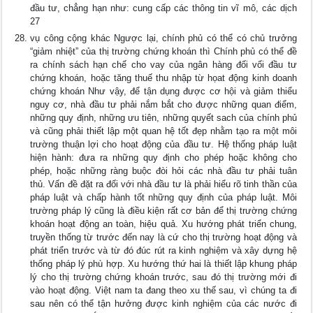
đầu tư, chẳng hạn như: cung cấp các thông tin vĩ mô, các dịch
27
vụ công cộng khác Ngược lại, chính phủ có thể có chủ trưởng
“giảm nhiệt” của thị trường chứng khoán thì Chính phủ có thể đề
ra chính sách hạn chế cho vay của ngân hàng đối vối đầu tư
chứng khoán, hoặc tăng thuế thu nhập từ họat động kinh doanh
chứng khoán Như vậy, để tận dụng được cơ hội và giảm thiểu
nguy cơ, nhà đầu tư phải nắm bắt cho được những quan điểm,
những quy định, những ưu tiên, những quyết sach của chính phủ
và cũng phải thiết lập một quan hệ tốt đẹp nhằm tạo ra một môi
trường thuận lợi cho hoạt động của đầu tư. Hệ thống pháp luật
hiện hành: đưa ra những quy định cho phép hoặc không cho
phép, hoặc những ràng buộc đòi hỏi các nhà đầu tư phải tuân
thủ. Vấn đề đặt ra đối với nhà đầu tư là phải hiểu rõ tinh thần của
pháp luật và chấp hành tốt những quy định của pháp luật. Môi
trường pháp lý cũng là điều kiện rất cơ bản để thị trường chứng
khoán hoạt động an toàn, hiệu quả. Xu hướng phát triển chung,
truyền thống từ trước đến nay là cứ cho thị trường hoạt động và
phát triển trước và từ đó đúc rút ra kinh nghiệm và xây dựng hệ
thống pháp lý phù hợp. Xu hướng thứ hai là thiết lập khung pháp
lý cho thị trường chứng khoán trước, sau đó thị trường mới đi
vào hoạt động. Việt nam ta đang theo xu thế sau, vì chúng ta đi
sau nên có thể tận hưởng được kinh nghiệm của các nước đi