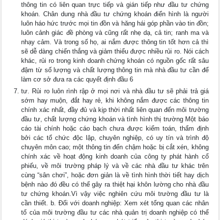
thông tin có liên quan trực tiếp và gián tiếp như đầu tư chứng
khoán. Chân dung nhà đầu tư chứng khoán điển hình là người
luôn háo hức trước mọi tin đồn và hăng hái góp phần vào tin đồn;
luôn cảnh giác đề phòng và cũng rất nhẹ dạ, cả tin; ranh ma và
nhạy cảm. Và trong số họ, ai nắm được thông tin tốt hơn cả thì
sẽ dễ dàng chiến thắng và giảm thiểu được nhiều rủi ro. Nói cách
khác, rủi ro trong kinh doanh chứng khoán có nguồn gốc rất sâu
đậm từ số lượng và chất lượng thông tin mà nhà đầu tư cần để
làm cơ sở đưa ra các quyết định đầu 6
tư. Rủi ro luôn rình rập ở mọi nơi và nhà đầu tư sẽ phải trả giá
sớm hay muộn, đắt hay rẻ, khi không nắm được các thông tin
chính xác nhất, đầy đủ và kịp thời nhất liên quan đến môi trường
đầu tư, chất lượng chứng khoán và tình hình thị trường Một báo
cáo tài chính hoặc cáo bạch chưa được kiểm toán, thẩm định
bởi các tổ chức độc lập, chuyên nghiệp, có uy tín và trình độ
chuyên môn cao; một thông tin đến chậm hoặc bị cắt xén, không
chính xác về hoạt động kinh doanh của công ty phát hành cổ
phiếu, về môi trường pháp lý và về các nhà đầu tư khác trên
cùng “sân chơi”, hoặc đơn giản là về tình hình thời tiết hay dịch
bệnh nào đó đều có thể gây ra thiệt hại khôn lường cho nhà đầu
tư chứng khoán.Vì vậy việc nghiên cứu môi trường đầu tư là
cần thiết. b. Đối với doanh nghiệp: Xem xét tổng quan các nhân
tố của môi trường đầu tư các nhà quản trị doanh nghiệp có thể