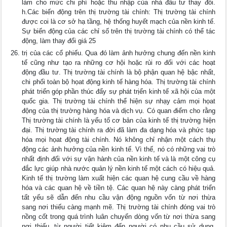
làm cho mức chi phí hoặc thu nhập của nhà đầu tư thay đổi.
h.Các biến động trên thị trường tài chính: Thị trường tài chính
được coi là cơ sở hạ tầng, hệ thống huyết mạch của nền kinh tế.
Sự biến động của các chỉ số trên thị trường tài chính có thể tác
động, làm thay đổi giá 25
trị của các cổ phiếu. Qua đó làm ảnh hưởng chung đến nền kinh
tế cũng như tạo ra những cơ hội hoặc rủi ro đối với các hoạt
động đầu tư. Thị trường tài chính là bộ phận quan hệ bậc nhất,
chi phối toàn bộ họat động kinh tế hàng hóa. Thị trường tài chính
phát triển góp phần thúc đẩy sự phát trịển kinh tế xã hội của một
quốc gia. Thị trường tài chính thể hiện sự nhạy cảm mọi họat
động của thị trường hàng hóa và dịch vụ. Có quan điểm cho rằng
Thị trường tài chính là yếu tố cơ bản của kinh tế thị trường hiện
đại. Thị trường tài chính ra đời đã làm đa dạng hóa và phức tạp
hóa mọi họat động tài chính. Nó không chỉ nhận một cách thụ
động các ảnh hưởng của nền kinh tế. Vì thế, nó có những vai trò
nhất định đối với sự vận hành của nền kinh tế và là một công cụ
đắc lực giúp nhà nước quản lý nền kinh tế một cách có hiệu quả.
Kinh tế thị trường làm xuất hiện các quan hệ cung cầu về hàng
hóa và các quan hệ về tiền tệ. Các quan hệ này càng phát triển
tất yếu sẽ dẫn đến nhu cầu vận động nguồn vốn từ nơi thừa
sang nơi thiếu càng mạnh mẽ. Thị trường tài chính đóng vai trò
nồng cốt trong quá trình luân chuyển dòng vốn từ nơi thừa sang
nơi thiếu, từ người tiết kiệm đến người có nhu cầu sử dụng,