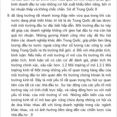
kinh doanh đầu tư vào những cơ hội xuất khẩu tiềm năng, bởi vì
lợi nhuận thấp và không chắc chắn. Sở dĩ Trung Quốc 8
đã tăng trưởng rất nhanh trong thập niên vừa qua trong khi các
nước đang phát triển khác trì trệ là do Trung Quốc đã tạo được
một môi trường đầu tư đặc biệt hấp dẫn. Môi trường đầu tư này
đã giúp các doanh nghiệp không chỉ gieo hạt đầu tư mà còn hái
quả lợi nhuận. Những gương thành công như vậy đã thu hút
thêm các doanh nghiệp khác đến Trung Quốc, góp phần làm tăng
lượng đầu tư nước ngoài cũng như số lượng các công ty xuất
hàng Trung Quốc ra thị trường thế giới. d. Đối với nhà phân tích,
bình luận: Nếu hiểu rõ môi trường vĩ mô của thị trường thì nhà
phân tích, bình luận sẽ có căn cứ để đánh giá, phân tích thị
trường chính xác, sâu sắc hơn. 1.2 Môi trƣờng vĩ mô 1.2.1 Môi
trƣờng kinh tế Một trong những yếu tố quan trọng hàng đầu của
môi trường đầu tư liên quan đến thị trường chứng khoán là môi
trường kinh tế. Đây là một yếu tố rất quan trọng thu hút sự quan
tâm của tất cả các nhà đầu tư. Sự tác động của các yếu tố môi
trường này có tính chất trực tiếp, và năng động hơn so với một
yếu tố khác của môi trường vĩ mô. Những diễn biến của môi
trường kinh tế vĩ mô bao giờ cũng chứa đựng những cơ hội và
đe doạ khác nhau đối với từng doanh nghiệp trong các ngành
khác nhau, và có ảnh hưởng tiềm tàng đến các chiến lược của
nhà đầu tư . 9