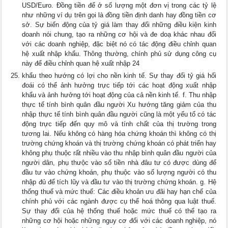
USD/Euro. Đồng tiền để ở số lượng một đơn vị trong các tỷ lệ
như những ví dụ trên gọi là đồng tiền định danh hay đồng tiền cơ
sở. Sự biến động của tỷ giá làm thay đổi những điều kiện kinh
doanh nói chung, tạo ra những cơ hội và đe doạ khác nhau đối
với các doanh nghiệp, đặc biệt nó có tác động điều chỉnh quan
hệ xuất nhập khẩu. Thông thường, chính phủ sử dụng công cụ
này để điều chỉnh quan hệ xuất nhập 24
khẩu theo hướng có lợi cho nền kinh tế. Sự thay đổi tỷ giá hối
đoái có thể ảnh hưởng trực tiếp tới các hoạt động xuất nhập
khẩu và ảnh hưởng tới hoạt động của cả nền kinh tế. f. Thu nhập
thực tế tính bình quân đầu người Xu hướng tăng giảm của thu
nhập thực tế tính bình quân đầu người cũng là một yếu tố có tác
động trực tiếp đến quy mô và tính chất của thị trường trong
tương lai. Nếu không có hàng hóa chứng khoán thì không có thị
trường chứng khoán và thị trường chứng khoán có phát triển hay
không phụ thuộc rất nhiều vào thu nhập bình quân đầu người của
người dân, phụ thưộc vào số tiền nhà đâu tư có được dùng để
đầu tư vào chứng khoán, phụ thuộc vào số lượng người có thu
nhập đủ để tích lũy và đầu tư vào thị trường chứng khoán. g. Hệ
thống thuế và mức thuế: Các điều khoản ưu đãi hay hạn chế của
chính phủ với các ngành được cụ thể hoá thông qua luật thuế.
Sự thay đổi của hệ thống thuế hoặc mức thuế có thể tạo ra
những cơ hội hoặc những nguy cơ đối với các doanh nghiệp, nó