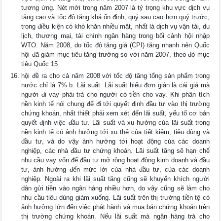
tương ứng. Nét mới trong năm 2007 là tỷ trọng khu vực dịch vụ
tăng cao và tốc độ tăng khá ổn định, quý sau cao hơn quý trước,
trong điều kiện có khó khăn nhiều mặt, nhất là dịch vụ vận tải, du
lịch, thương mại, tài chính ngân hàng trong bối cảnh hội nhập
WTO. Năm 2008, do tốc độ tăng giá (CPI) tăng nhanh nên Quốc
hội đã giảm mục tiêu tăng trưởng so với năm 2007, theo đó mục
tiêu Quốc 15
hội đề ra cho cả năm 2008 với tốc độ tăng tổng sản phẩm trong
nước chỉ là 7% b. Lãi suất: Lãi suất hiểu đơn giản là cái giá mà
người đi vay phải trả cho người có tiền cho vay. Khi phân tích
nền kinh tế nói chung để đi tới quyết định đầu tư vào thị trường
chứng khoán, nhất thiết phải xem xét đến lãi suất, yếu tố cơ bản
quyết định việc đầu tư. Lãi suất và xu hướng của lãi suất trong
nền kinh tế có ảnh hưởng tới xu thế của tiết kiệm, tiêu dùng và
đầu tư, và do vậy ảnh hưởng tới hoạt động của các doanh
nghiệp, các nhà đầu tư chứng khoán. Lãi suất tăng sẽ hạn chế
nhu cầu vay vốn để đầu tư mở rộng hoạt động kinh doanh và đầu
tư, ảnh hưởng đến mức lời của nhà đầu tư, của các doanh
nghiệp. Ngoài ra khi lãi suất tăng cũng sẽ khuyến khích người
dân gửi tiền vào ngân hàng nhiều hơn, do vậy cũng sẽ làm cho
nhu cầu tiêu dùng giảm xuống. Lãi suất trên thị trường tiền tệ có
ảnh hưởng lớn đến việc phát hành và mua bán chứng khoán trên
thị trường chứng khoán. Nếu lãi suất mà ngân hàng trả cho