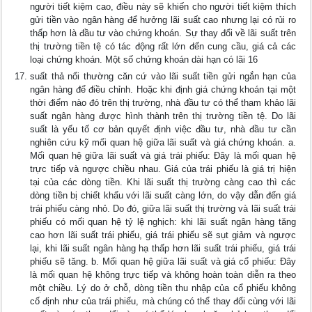
người tiết kiệm cao, điều này sẽ khiến cho người tiết kiệm thích
gửi tiền vào ngân hàng để hưởng lãi suất cao nhưng lại có rủi ro
thấp hơn là đầu tư vào chứng khoán. Sự thay đổi về lãi suất trên
thị trường tiền tệ có tác động rất lớn đến cung cầu, giá cả các
loại chứng khoán. Một số chứng khoán dài hạn có lãi 16
suất thả nổi thường căn cứ vào lãi suất tiền gửi ngắn hạn của
ngân hàng để điều chỉnh. Hoặc khi định giá chứng khoán tại một
thời điểm nào đó trên thị trường, nhà đầu tư có thể tham khảo lãi
suất ngân hàng được hình thành trên thị trường tiền tệ. Do lãi
suất là yếu tố cơ bản quyết định việc đầu tư, nhà đầu tư cần
nghiên cứu kỹ mối quan hệ giữa lãi suất và giá chứng khoán. a.
Mối quan hệ giữa lãi suất và giá trái phiếu: Đây là mối quan hệ
trực tiếp và ngược chiều nhau. Giá của trái phiếu là giá trị hiện
tại của các dòng tiền. Khi lãi suất thị trường càng cao thì các
dòng tiền bị chiết khấu với lãi suất càng lớn, do vậy dẫn đến giá
trái phiếu càng nhỏ. Do đó, giữa lãi suất thị trường và lãi suất trái
phiếu có mối quan hệ tỷ lệ nghịch: khi lãi suất ngân hàng tăng
cao hơn lãi suất trái phiếu, giá trái phiếu sẽ sụt giảm và ngược
lại, khi lãi suất ngân hàng hạ thấp hơn lãi suất trái phiếu, giá trái
phiếu sẽ tăng. b. Mối quan hệ giữa lãi suất và giá cổ phiếu: Đây
là mối quan hệ không trực tiếp và không hoàn toàn diễn ra theo
một chiều. Lý do ở chỗ, dòng tiền thu nhập của cổ phiếu không
cố định như của trái phiếu, mà chúng có thể thay đổi cùng với lãi