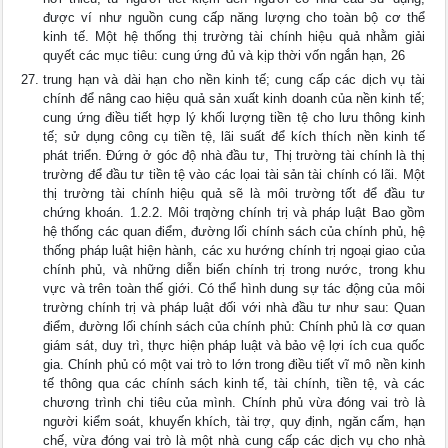
được ví như nguồn cung cấp năng lượng cho toàn bộ cơ thể
kinh tế. Một hệ thống thị trường tài chính hiệu quả nhằm giải
quyết các mục tiêu: cung ứng đủ và kịp thời vốn ngắn hạn, 26
trung hạn và dài hạn cho nền kinh tế; cung cấp các dịch vụ tài
chính để nâng cao hiệu quả sản xuất kinh doanh của nền kinh tế;
cung ứng điều tiết hợp lý khối lượng tiền tệ cho lưu thông kinh
tế; sử dụng công cụ tiền tệ, lãi suất để kích thích nền kinh tế
phát triển. Đứng ở góc độ nhà đầu tư, Thị trường tài chính là thị
trường để đầu tư tiền tệ vào các lọai tài sản tài chính có lãi. Một
thị trường tài chính hiệu quả sẽ là môi trường tốt để đầu tư
chứng khoán. 1.2.2. Môi trƣờng chính trị và pháp luật Bao gồm
hệ thống các quan điểm, đường lối chính sách của chính phủ, hệ
thống pháp luật hiện hành, các xu hướng chính trị ngoại giao của
chính phủ, và những diễn biến chính trị trong nước, trong khu
vực và trên toàn thế giới. Có thể hình dung sự tác động của môi
trường chính trị và pháp luật đối với nhà đầu tư như sau: Quan
điểm, đường lối chính sách của chính phủ: Chính phủ là cơ quan
giám sát, duy trì, thực hiện pháp luật và bảo vệ lợi ích cua quốc
gia. Chính phủ có một vai trò to lớn trong điều tiết vĩ mô nền kinh
tế thông qua các chính sách kinh tế, tài chính, tiền tệ, và các
chương trình chi tiêu của mình. Chính phủ vừa đóng vai trò là
người kiểm soát, khuyến khích, tài trợ, quy định, ngăn cấm, hạn
chế, vừa đóng vai trò là một nhà cung cấp các dịch vụ cho nhà