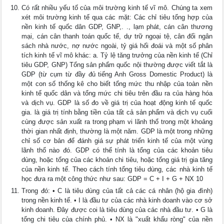
Có rất nhiều yếu tố của môi trường kinh tế vĩ mô. Chúng ta xem
xét môi trường kinh tế qua các mặt: Các chỉ tiêu tổng hợp của
nền kinh tế quốc dân GDP, GNP,. ., lạm phát, cán cân thương
mại, cán cân thanh toán quốc tế, dự trữ ngoại tệ, cân đối ngân
sách nhà nước, nợ nước ngoài, tỷ giá hối đoái và một số phân
tích kinh tế vĩ mô khác: a. Tỷ lệ tăng trưởng của nền kinh tế (Chỉ
tiêu GDP, GNP) Tổng sản phẩm quốc nội thường được viết tắt là
GDP (từ cụm từ đầy đủ tiếng Anh Gross Domestic Product) là
một con số thống kê cho biết tổng mức thu nhập của toàn nền
kinh tế quốc dân và tổng mức chi tiêu trên đầu ra của hàng hóa
và dịch vụ. GDP là số đo về giá trị của hoạt động kinh tế quốc
gia. là giá trị tính bằng tiền của tất cả sản phẩm và dịch vụ cuối
cùng được sản xuất ra trong phạm vi lãnh thổ trong một khoảng
thời gian nhất định, thường là một năm. GDP là một trong những
chỉ số cơ bản để đánh giá sự phát triển kinh tế của một vùng
lãnh thổ nào đó. GDP có thể tính là tổng của các khoản tiêu
dùng, hoặc tổng của các khoản chi tiêu, hoặc tổng giá trị gia tăng
của nền kinh tế. Theo cách tính tổng tiêu dùng, các nhà kinh tế
học đưa ra một công thức như sau: GDP = C + I + G + NX 10
Trong đó: • C là tiêu dùng của tất cả các cá nhân (hộ gia đình)
trong nền kinh tế. • I là đầu tư của các nhà kinh doanh vào cơ sở
kinh doanh. Đây được coi là tiêu dùng của các nhà đầu tư. • G là
tổng chi tiêu của chính phủ. • NX là "xuất khẩu ròng" của nền