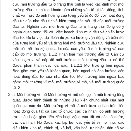
cứu môi trường đầu tư ở trạng thái tĩnh là việc xác định một môi
trường đầu tư chứng khoán gồm những yếu tố gì tác động, tính
chất và mức độ ảnh hưởng của từng yếu tố đó đối với hoạt động
đầu tư của nhà đầu tư và hiện trạng các yếu tố của môi trường
đầu tư. Nghiên cứu môi trường đầu tư ở trạng thái động có ý
nghĩa quan trọng đối với việc hoạch định mục tiêu và chiến lược
đầu tư. Đó là việc dự đoán được xu hướng vận động và biến đổi
của từng loại yếu tố và từng loại môi trường đầu tư. Nghiên cứu
mối liên hệ tác động qua lại của các yếu tô môi trường và các
cấp độ môi trường. 1.1.2 Phân loại môi trƣờng đầu tƣ Căn cứ
vào phạm vi và cấp độ môi trường, môi trường đầu tư có thể
được phân thành các loại sau: 1.1.2.1 Môi trường bên ngoài:
Bao gồm các yếu tố khách quan, bên ngoài có ảnh hưởng đến
hoạt động đầu tư của nhà đầu tư. Môi trường bên ngoài bao
gồm: môi trường vĩ mô, môi trường vi mô, và môi trường quốc
tế: 2
a. Môi trường vĩ mô Môi trường vĩ mô còn gọi là môi trường tổng
quát, được hình thành từ những điều kiện chung nhất của một
quốc gia nào đó. Môi trường vĩ mô là môi trường bao trùm lên
hoạt động của tất cả các tổ chức, các cá nhân, có ảnh hưởng
trực tiếp hoặc gián tiếp đến hoạt động của tất cả các tổ chức,
các cá nhân. Nó được xác lập bởi các yếu tố vĩ mô như: các
điều kiện kinh tế, chính trị, xã hội, văn hoá, tự nhiên, dân số và