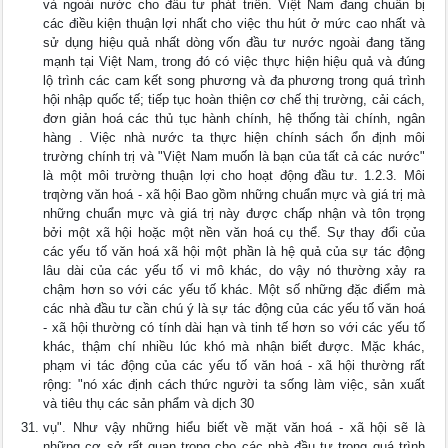
và ngoài nước cho đầu tư phát triển. Việt Nam đang chuẩn bị
các điều kiện thuận lợi nhất cho việc thu hút ở mức cao nhất và
sử dụng hiệu quả nhất dòng vốn đầu tư nước ngoài đang tăng
mạnh tại Việt Nam, trong đó có việc thực hiện hiệu quả và đúng
lộ trình các cam kết song phương và đa phương trong quá trình
hội nhập quốc tế; tiếp tục hoàn thiện cơ chế thị trường, cải cách,
đơn giản hoá các thủ tục hành chính, hệ thống tài chính, ngân
hàng . Việc nhà nước ta thực hiện chính sách ổn định môi
trường chính trị và "Việt Nam muốn là bạn của tất cả các nước"
là một môi trường thuận lợi cho hoạt động đầu tư. 1.2.3. Môi
trƣờng văn hoá - xã hội Bao gồm những chuẩn mực và giá trị mà
những chuẩn mực và giá trị này được chấp nhận và tôn trọng
bởi một xã hội hoặc một nền văn hoá cụ thể. Sự thay đổi của
các yếu tố văn hoá xã hội một phần là hệ quả của sự tác động
lâu dài của các yếu tố vi mô khác, do vậy nó thường xảy ra
chậm hơn so với các yếu tố khác. Một số những đặc điểm mà
các nhà đầu tư cần chú ý là sự tác động của các yếu tố văn hoá
- xã hội thường có tính dài hạn và tinh tế hơn so với các yếu tố
khác, thậm chí nhiều lúc khó mà nhận biết được. Mặc khác,
phạm vi tác động của các yếu tố văn hoá - xã hội thường rất
rộng: "nó xác định cách thức người ta sống làm việc, sản xuất
và tiêu thụ các sản phẩm và dịch 30
vụ". Như vậy những hiểu biết về mặt văn hoá - xã hội sẽ là
những cơ sở rất quan trọng cho các nhà đầu tư trong quá trình