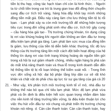
tiền bị thu hẹp, công tác hạch tóan chỉ còn là hình thức. - Người
ta từ chối tiền trong vai trò là trung gian trao đổi đồng thời chuyển
sang đầu cơ tích trữ vàng, hàng hóa đẩy khỏi tay mình những
đồng tiền mất giá. Điều này càng làm cho lưu thông tiền tệ bị rối
lọan. - Lạm phát xảy ra còn môi trường tốt để những hiện tượng
tiêu cực trong đời sống phát sinh như đầu cơ, tích trữ gây cung
– cầu hàng hóa giả tạo - Thị trường chứng khoán, tín dụng cũng
bị rơi vào khủng hoảng khi người dân không an tâm đầu tư trong
điều kiện lạm phát gia tăng. Lạm phát làm sức mua của đồng tiền
bị giảm, lưu thông của tiền tệ diễn biến khác thường, tốc độ lưu
thông của thị trường tăng lên một cách đột biến hoạt động của hệ
thống tín dụng rơi vào tình trạng khủng hoảng do nguồn tiền gửi
trong xã hội bị sụt giảm nhanh chóng, nhiều ngân hàng bị phá sản
do mất khả năng thanh toán và thua lỗ trong kinh doanh dẫn đến
hệ thống tiền tệ bị rối loạn không thể kiểm soát nổi. - Trong lĩnh
vực đời sống xã hội: đại bộ phận tầng lớp dân cư sẽ rất khó
khăn và chật vật do phải chịu áp lực từ sự gia tăng của giá cả 20
- Như vậy, khi phân tích môi trường kinh tế vĩ mô, nhà đầu tư
không thể nào bỏ qua chỉ tiêu lạm phát. Mức độ lạm phát vừa
phải và ổn định là điều kiện hết sức quan trọng nhằm đảm bảo
cho nền kinh tế tăng trưởng bền vững, là điệu kiện thuận lợi cho
việc thu hút vốn đầu tư nói chung và phát triển thị trường chứng
khoán nói riêng. d. Cán cân thanh toán: Cán cân thanh toán, hay