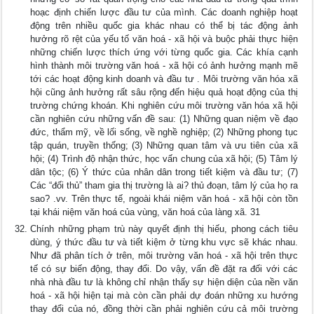
hoạc định chiến lược đầu tư của mình. Các doanh nghiệp hoạt
động trên nhiều quốc gia khác nhau có thể bị tác động ảnh
hưởng rõ rệt của yếu tố văn hoá - xã hội và buộc phải thực hiện
những chiến lược thích ứng với từng quốc gia. Các khía cạnh
hình thành môi trường văn hoá - xã hội có ảnh hưởng mạnh mẽ
tới các hoạt động kinh doanh và đầu tư . Môi trường văn hóa xã
hội cũng ảnh hưởng rất sâu rộng đến hiệu quả hoạt động của thị
trường chứng khoán. Khi nghiên cứu môi trường văn hóa xã hội
cần nghiên cứu những vấn đề sau: (1) Những quan niệm về đạo
đức, thẩm mỹ, về lối sống, về nghề nghiệp; (2) Những phong tục
tập quán, truyền thống; (3) Những quan tâm và ưu tiên của xã
hội; (4) Trình độ nhận thức, học vấn chung của xã hội; (5) Tâm lý
dân tộc; (6) Ý thức của nhân dân trong tiết kiệm và đầu tư; (7)
Các “đối thủ” tham gia thị trường là ai? thủ đoạn, tâm lý của họ ra
sao? .vv. Trên thực tế, ngoài khái niệm văn hoá - xã hội còn tồn
tại khái niệm văn hoá của vùng, văn hoá của làng xã. 31
Chính những phạm trù này quyết định thị hiếu, phong cách tiêu
dùng, ý thức đầu tư và tiết kiệm ở từng khu vực sẽ khác nhau.
Như đã phân tích ở trên, môi trường văn hoá - xã hội trên thực
tế có sự biến động, thay đổi. Do vậy, vấn đề đặt ra đối với các
nhà nhà đầu tư là không chỉ nhận thấy sự hiện diện của nền văn
hoá - xã hội hiện tại mà còn cần phải dự đoán những xu hướng
thay đổi của nó, đồng thời cần phải nghiên cứu cả môi trường