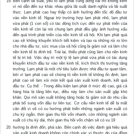
Bên cạnh lãi suất, yếu tố lạm phát cũng đóng vai trò không kém
vì nó dẫn đến sự khác nhau giữa lãi suất danh nghĩa và lãi suất
thực. Lạm phát cao hay thấp có ảnh hưởng đến tốc độ đầu tư
vào nền kinh tế. Ngoại trừ trường hợp lạm phát nhỏ, lạm phát
vừa phải (1 con số) có tác động tích cực đến sự phát triển của
nền kinh tế còn lại nói chung lạm phát đều gây ảnh hưởng xấu
đến quá trình phát triển của nền kinh tế xã hội. Khi lạm phát quá
cao sẽ không khuyến khích tiết kiệm và tạo ra những rủi ro lớn
cho nhà đầu tư, sức mua của xã hội cũng bị giảm sút và làm cho
nền kinh tế bị đình trệ. Trái lại, thiểu phát cũng làm cho nền kinh
tế bị trì trệ. Việc duy trì một tỷ lệ lạm phát vừa phải có tác dụng
khuyến khích đầu tư vào nền kinh tế, kích thích thị trường tăng
trưởng. Lạm phát là một chỉ tiêu luôn được nhà đầu tư quan tâm,
bởi vì lạm phát cao sẽ chứng tỏ nền kinh tế không ổn định, lạm
phát cao sẽ làm xói mòn kết quả sản xuất kinh doanh, kết quả
đầu tư. Cụ thể: - Trong điều kiện lạm phát ở mức độ cao, giá cả
hàng hóa bị tăng liên tục, điều này làm cho sản xuất gặp khó
khăn. Qui mô sản xuất không tăng hoặc bị giảm sút do nhu cầu
phải bổ sung vốn đầu tư liên tục. Cơ cấu nền kinh tế dễ bị mất
cân đối vì sẽ có xu hướng phát triển những ngành sản xuất có
chu kỳ ngắn, thời gian thu hồi vốn nhanh, còn những ngành sản
xuất có chu kỳ dài, thời gian thu hồi vốn chậm sẽ có xu 19
hướng bị đình đốn, phá sản. Bên cạnh đó việc đánh giá hiệu quả
sản xuất kinh doanh không còn chính xác vì thước đo của đồng