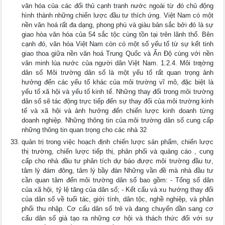
văn hóa của các đối thủ cạnh tranh nước ngoài từ đó chủ động
hình thành những chiến lược đầu tư thích ứng. Việt Nam có một
nền văn hoá rất đa dạng, phong phú và giàu bản sắc bởi đó là sự
giao hòa văn hóa của 54 sắc tộc cùng tồn tại trên lãnh thổ. Bên
cạnh đó, văn hóa Việt Nam còn có một số yếu tố từ sự kết tinh
giao thoa giữa nền văn hoá Trung Quốc và Ấn Độ cùng với nền
văn minh lúa nước của người dân Việt Nam. 1.2.4. Môi trƣờng
dân số Môi trường dân số là một yếu tố rất quan trọng ảnh
hưởng đến các yếu tố khác của môi trường vĩ mô, đặc biệt là
yếu tố xã hội và yếu tố kinh tế. Những thay đổi trong môi trường
dân số sẽ tác động trực tiếp đến sự thay đổi của môi trường kinh
tế và xã hội và ảnh hưởng đến chiến lược kinh doanh từng
doanh nghiệp. Những thông tin của môi trường dân số cung cấp
những thông tin quan trọng cho các nhà 32
quản trị trong việc hoạch định chiến lược sản phẩm, chiến lược
thị trường, chiến lược tiếp thị, phân phối và quảng cáo , cung
cấp cho nhà đầu tư phân tích dự báo được môi trường đầu tư,
tâm lý đám đông, tâm lý bầy đàn Những vần đề mà nhà đầu tư
cần quan tâm đến môi trường dân số bao gồm: - Tổng số dân
của xã hội, tỷ lệ tăng của dân số; - Kết cấu và xu hướng thay đổi
của dân số về tuổi tác, giới tính, dân tộc, nghề nghiệp, và phân
phối thu nhập. Cơ cấu dân số trẻ và đang chuyển dần sang cơ
cấu dân số già tạo ra những cơ hội và thách thức đối với sự