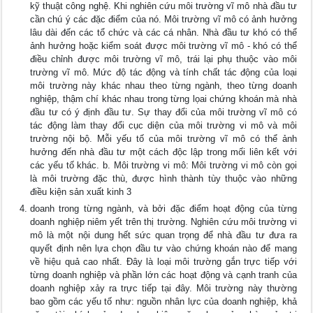
kỹ thuật công nghệ. Khi nghiên cứu môi trường vĩ mô nhà đầu tư
cần chú ý các đặc điểm của nó. Môi trường vĩ mô có ảnh hưởng
lâu dài đến các tổ chức và các cá nhân. Nhà đầu tư khó có thể
ảnh hưởng hoặc kiểm soát được môi trường vĩ mô - khó có thể
điều chỉnh được môi trường vĩ mô, trái lại phụ thuộc vào môi
trường vĩ mô. Mức độ tác động và tính chất tác động của loại
môi trường này khác nhau theo từng ngành, theo từng doanh
nghiệp, thậm chí khác nhau trong từng lọai chứng khoán mà nhà
đầu tư có ý định đầu tư. Sự thay đổi của môi trường vĩ mô có
tác động làm thay đổi cục diện của môi trường vi mô và môi
trường nội bộ. Mỗi yếu tố của môi trường vĩ mô có thể ảnh
hưởng đến nhà đầu tư một cách độc lập trong mối liên kết với
các yếu tố khác. b. Môi trường vi mô: Môi trường vi mô còn gọi
là môi trường đặc thù, được hình thành tùy thuộc vào những
điều kiện sản xuất kinh 3
doanh trong từng ngành, và bởi đặc điểm hoạt động của từng
doanh nghiệp niêm yết trên thị trường. Nghiên cứu môi trường vi
mô là một nội dung hết sức quan trọng để nhà đầu tư đưa ra
quyết định nên lựa chọn đầu tư vào chứng khoán nào để mang
về hiệu quả cao nhất. Đây là loại môi trường gắn trực tiếp với
từng doanh nghiệp và phần lớn các hoạt động và cạnh tranh của
doanh nghiệp xảy ra trực tiếp tại đây. Môi trường này thường
bao gồm các yếu tố như: nguồn nhân lực của doanh nghiệp, khả