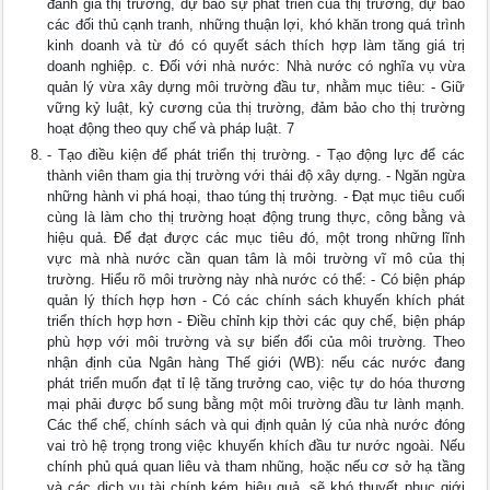
đánh giá thị trường, dự báo sự phát triển của thị trường, dự báo
các đối thủ cạnh tranh, những thuận lợi, khó khăn trong quá trình
kinh doanh và từ đó có quyết sách thích hợp làm tăng giá trị
doanh nghiệp. c. Đối với nhà nước: Nhà nước có nghĩa vụ vừa
quản lý vừa xây dựng môi trường đầu tư, nhằm mục tiêu: - Giữ
vững kỷ luật, kỷ cương của thị trường, đảm bảo cho thị trường
hoạt động theo quy chế và pháp luật. 7
- Tạo điều kiện để phát triển thị trường. - Tạo động lực để các
thành viên tham gia thị trường với thái độ xây dựng. - Ngăn ngừa
những hành vi phá hoại, thao túng thị trường. - Đạt mục tiêu cuối
cùng là làm cho thị trường hoạt động trung thực, công bằng và
hiệu quả. Để đạt được các mục tiêu đó, một trong những lĩnh
vực mà nhà nước cần quan tâm là môi trường vĩ mô của thị
trường. Hiểu rõ môi trường này nhà nước có thể: - Có biện pháp
quản lý thích hợp hơn - Có các chính sách khuyến khích phát
triển thích hợp hơn - Điều chỉnh kịp thời các quy chế, biện pháp
phù hợp với môi trường và sự biến đổi của môi trường. Theo
nhận định của Ngân hàng Thế giới (WB): nếu các nước đang
phát triển muốn đạt tỉ lệ tăng trưởng cao, việc tự do hóa thương
mại phải được bổ sung bằng một môi trường đầu tư lành mạnh.
Các thể chế, chính sách và qui định quản lý của nhà nước đóng
vai trò hệ trọng trong việc khuyến khích đầu tư nước ngoài. Nếu
chính phủ quá quan liêu và tham nhũng, hoặc nếu cơ sở hạ tầng
và các dịch vụ tài chính kém hiệu quả, sẽ khó thuyết phục giới