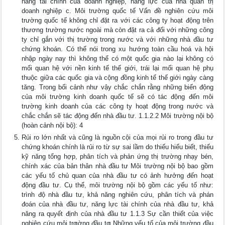
năng tài chính của doanh nghiệp, năng lực của nhà quản trị
doanh nghiệp c. Môi trường quốc tế Vấn đề nghiên cứu môi
trường quốc tế không chỉ đặt ra với các công ty hoạt động trên
thương trường nước ngoài mà còn đặt ra cả đối với những công
ty chỉ gắn với thị trường trong nước và với những nhà đầu tư
chứng khoán. Có thể nói trong xu hướng toàn cầu hoá và hội
nhập ngày nay thì không thể có một quốc gia nào lại không có
mối quan hệ với nền kinh tế thế giới, trái lại mối quan hệ phụ
thuộc giữa các quốc gia và cộng đồng kinh tế thế giới ngày càng
tăng. Trong bối cảnh như vậy chắc chắn rằng những biến động
của môi trường kinh doanh quốc tế sẽ có tác động đến môi
trường kinh doanh của các công ty hoạt động trong nước và
chắc chắn sẽ tác động đến nhà đầu tư. 1.1.2.2 Môi trường nội bộ
(hoàn cảnh nội bộ): 4
Rủi ro lớn nhất và cũng là nguồn cội của mọi rủi ro trong đầu tư
chứng khoán chính là rủi ro từ sự sai lầm do thiếu hiểu biết, thiếu
kỹ năng tổng hợp, phân tích và phản ứng thị trường nhạy bén,
chính xác của bản thân nhà đầu tư Môi trường nội bộ bao gồm
các yếu tố chủ quan của nhà đầu tư có ảnh hưởng đến hoạt
động đầu tư. Cụ thể, môi trường nội bộ gồm các yếu tố như:
trình độ nhà đầu tư, khả năng nghiên cứu, phân tích và phán
đoán của nhà đầu tư, năng lực tài chính của nhà đầu tư, khả
năng ra quyết định của nhà đầu tư 1.1.3 Sự cần thiết của việc
nghiên cứu môi trƣờng đầu tƣ Những yếu tố của môi trường đầu