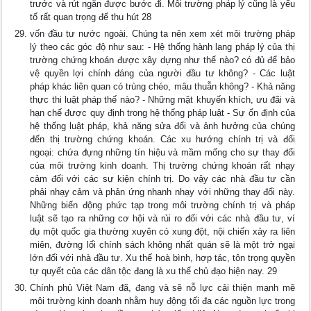
trước và rút ngắn được bước đi. Môi trường pháp lý cũng là yếu
tố rất quan trọng để thu hút 28
vốn đầu tư nước ngoài. Chúng ta nên xem xét môi trường pháp
lý theo các góc độ như sau: - Hệ thống hành lang pháp lý của thị
trường chứng khoán được xây dựng như thế nào? có đủ để bảo
vệ quyền lợi chính đáng của người đầu tư không? - Các luật
pháp khác liên quan có trùng chéo, mâu thuẫn không? - Khả năng
thực thi luật pháp thế nào? - Những mặt khuyến khích, ưu đãi và
hạn chế được quy định trong hệ thống pháp luật - Sự ổn định của
hệ thống luật pháp, khả năng sửa đổi và ảnh hưởng của chúng
đến thị trường chứng khoán. Các xu hướng chính trị và đối
ngoại: chứa đựng những tín hiệu và mầm mống cho sự thay đổi
của môi trường kinh doanh. Thị trường chứng khoán rất nhạy
cảm đối với các sự kiện chính trị. Do vậy các nhà đầu tư cần
phải nhạy cảm và phản ứng nhanh nhạy với những thay đổi này.
Những biến động phức tạp trong môi trường chính trị và pháp
luật sẽ tạo ra những cơ hội và rủi ro đối với các nhà đầu tư, ví
dụ một quốc gia thường xuyên có xung đột, nội chiến xảy ra liên
miên, đường lối chính sách không nhất quán sẽ là một trở ngại
lớn đối với nhà đầu tư. Xu thế hoà bình, hợp tác, tôn trọng quyền
tự quyết của các dân tộc đang là xu thế chủ đạo hiện nay. 29
Chính phủ Việt Nam đã, đang và sẽ nỗ lực cải thiện mạnh mẽ
môi trường kinh doanh nhằm huy động tối đa các nguồn lực trong