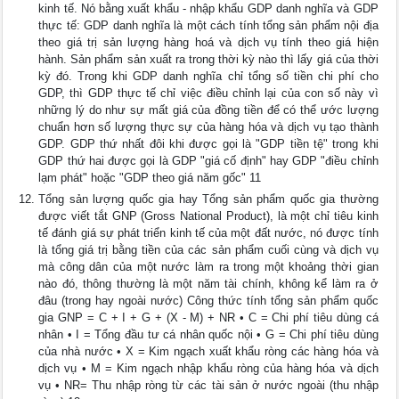
kinh tế. Nó bằng xuất khẩu - nhập khẩu GDP danh nghĩa và GDP
thực tế: GDP danh nghĩa là một cách tính tổng sản phẩm nội địa
theo giá trị sản lượng hàng hoá và dịch vụ tính theo giá hiện
hành. Sản phẩm sản xuất ra trong thời kỳ nào thì lấy giá của thời
kỳ đó. Trong khi GDP danh nghĩa chỉ tổng số tiền chi phí cho
GDP, thì GDP thực tế chỉ việc điều chỉnh lại của con số này vì
những lý do như sự mất giá của đồng tiền để có thể ước lượng
chuẩn hơn số lượng thực sự của hàng hóa và dịch vụ tạo thành
GDP. GDP thứ nhất đôi khi được gọi là "GDP tiền tệ" trong khi
GDP thứ hai được gọi là GDP "giá cố định" hay GDP "điều chỉnh
lạm phát" hoặc "GDP theo giá năm gốc" 11
Tổng sản lượng quốc gia hay Tổng sản phẩm quốc gia thường
được viết tắt GNP (Gross National Product), là một chỉ tiêu kinh
tế đánh giá sự phát triển kinh tế của một đất nước, nó được tính
là tổng giá trị bằng tiền của các sản phẩm cuối cùng và dịch vụ
mà công dân của một nước làm ra trong một khoảng thời gian
nào đó, thông thường là một năm tài chính, không kể làm ra ở
đâu (trong hay ngoài nước) Công thức tính tổng sản phẩm quốc
gia GNP = C + I + G + (X - M) + NR • C = Chi phí tiêu dùng cá
nhân • I = Tổng đầu tư cá nhân quốc nội • G = Chi phí tiêu dùng
của nhà nước • X = Kim ngạch xuất khẩu ròng các hàng hóa và
dịch vụ • M = Kim ngạch nhập khẩu ròng của hàng hóa và dịch
vụ • NR= Thu nhập ròng từ các tài sản ở nước ngoài (thu nhập