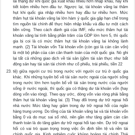
lai thặng dư khi quốc gia xuất khẩu nhiều hơn nhập khẩu, hay khi
tiết kiệm nhiều hơn đầu tư. Ngược lại, tài khoản vãng lai thâm
hụt khi quốc gia nhập nhiều hơn hay đầu tư nhiều hơn. Mức
thâm hụt tài khoản vãng lai lớn hàm ý quốc gia gặp hạn chế trong
tìm nguồn tài chính để thực hiện nhập khẩu và đầu tư một cách
bền vững. Theo cách đánh giá của IMF, nếu mức thâm hụt tài
khoản vãng lai tính bằng phần trăm của GDP lớn hơn 5, thì quốc
gia bị coi là có mức thâm hụt tài khoản vãng lai không lành
mạnh. (2) Tài khoản vốn Tài khoản vốn (còn gọi là cán cân vốn)
là một bộ phận của cán cân thanh toán của một quốc gia. Nó ghi
lại tất cả những giao dịch về tài sản (gồm tài sản thực như bất
động sản hay tài sản tài chính như cổ phiếu, trái phiếu, tiền 22
tệ) giữa người cư trú trong nước với người cư trú ở quốc gia
khác. Khi những tuyên bố về tài sản nước ngoài của người sống
trong nước lớn hơn tuyên bố về tài sản trong nước của người
sống ở nước ngoài, thì quốc gia có thặng dư tài khoản vốn (hay
dòng vốn vào ròng). Theo quy ước, dòng vốn vào ròng phải bằng
thâm hụt tài khoản vãng lai. (3) Thay đổi trong dự trữ ngoại hối
nhà nước Mức tăng hay giảm trong dự trữ ngoại hối của ngân
hàng trung ương. Do tổng của tài khoản vãng lai và tài khoản vốn
bằng 0 và do mục sai số nhỏ, nên gần như tăng giảm cán cân
thanh toán là do tăng giảm dự trữ ngoại hối tạo nên. Dự trữ ngoại
hối có vai trò quan trọng trong việc ổn định tiền tệ và nền tài
chính quốc gia. Kinh nghiệm cuộc khủng hoảng tài chính Thái