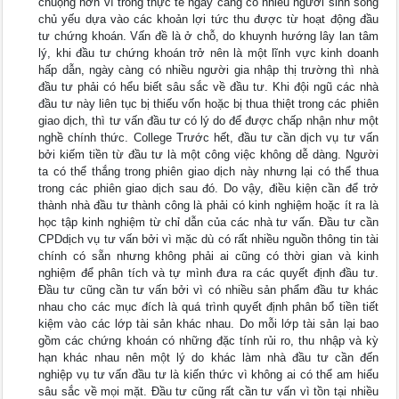
chuộng hơn vì trong thực tế ngày càng có nhiều người sinh sống
chủ yếu dựa vào các khoản lợi tức thu được từ hoạt động đầu
tư chứng khoán. Vấn đề là ở chỗ, do khuynh hướng lây lan tâm
lý, khi đầu tư chứng khoán trở nên là một lĩnh vực kinh doanh
hấp dẫn, ngày càng có nhiều người gia nhập thị trường thì nhà
đầu tư phải có hểu biết sâu sắc về đầu tư. Khi đội ngũ các nhà
đầu tư này liên tục bị thiếu vốn hoặc bị thua thiệt trong các phiên
giao dịch, thì tư vấn đầu tư có lý do để được chấp nhận như một
nghề chính thức. College Trước hết, đầu tư cần dịch vụ tư vấn
bởi kiếm tiền từ đầu tư là một công việc không dễ dàng. Người
ta có thể thắng trong phiên giao dịch này nhưng lại có thể thua
trong các phiên giao dịch sau đó. Do vậy, điều kiện cần để trở
thành nhà đầu tư thành công là phải có kinh nghiệm hoặc ít ra là
học tập kinh nghiệm từ chỉ dẫn của các nhà tư vấn. Đầu tư cần
CPDdịch vụ tư vấn bởi vì mặc dù có rất nhiều nguồn thông tin tài
chính có sẵn nhưng không phải ai cũng có thời gian và kinh
nghiệm để phân tích và tự mình đưa ra các quyết định đầu tư.
Đầu tư cũng cần tư vấn bởi vì có nhiều sản phẩm đầu tư khác
nhau cho các mục đích là quá trình quyết định phân bổ tiền tiết
kiệm vào các lớp tài sản khác nhau. Do mỗi lớp tài sản lại bao
gồm các chứng khoán có những đặc tính rủi ro, thu nhập và kỳ
hạn khác nhau nên một lý do khác làm nhà đầu tư cần đến
nghiệp vụ tư vấn đầu tư là kiến thức vì không ai có thể am hiểu
sâu sắc về mọi mặt. Đầu tư cũng rất cần tư vấn vì tồn tại nhiều