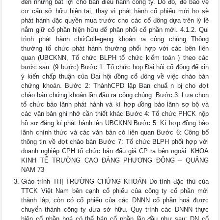
đến những bất lợi cho ban điều hành công ty. Do đó, để bảo vệ
cơ cấu sở hữu hiện tại, thay vì phát hành cổ phiếu mới họ sẽ
phát hành đặc quyền mua trước cho các cổ đông dựa trên lý lẽ
nắm giữ cổ phần hiện hữu để phân phối cổ phần mới. 4.1.2. Qui
trình phát hành chứCollegeng khoán ra công chúng Thông
thường tổ chức phát hành thường phối hợp với các bên liên
quan (UBCKNN, Tổ chức BLPH tổ chức kiểm toán ) theo các
bước sau: (9 bước) Bước 1: Tổ chức họp Đại hội cổ đông để xin
ý kiến chấp thuận của Đại hội đồng cổ đông về việc chào bán
chứng khoán. Bước 2: ThànhCPD lập Ban chuẩ n bị cho đợt
chào bán chứng khoán lần đầu ra công chúng. Bước 3: Lựa chọn
tổ chức bảo lãnh phát hành và kí hợp đồng bảo lãnh sợ bộ và
các văn bản ghi nhớ cần thiết khác Bước 4: Tổ chức PHCK nộp
hồ sơ đăng kí phát hành lên UBCKNN Bước 5: Kí hợp đồng bảo
lãnh chính thức và các văn bản có liên quan Bước 6: Công bố
thông tin về đợt chào bán Bước 7: Tổ chức BLPH phối hợp với
doanh nghiệp CPH tổ chức bán đấu giá CP ra bên ngoài. KHOA
KINH TẾ TRƯỜNG CAO ĐẲNG PHƯƠNG ĐÔNG – QUẢNG
NAM 73
Giáo trình THỊ TRƯỜNG CHỨNG KHOÁN Do tính đặc thù của
TTCK Việt Nam bên cạnh cổ phiếu của công ty cố phần mới
thành lập, còn có cổ phiếu của các DNNN cổ phần hoá được
chuyển thành công ty đưa sở hữu. Quy trình các DNNN thực
hiện cổ phần hoá có thể bán cổ phần lần đầu như sau: DN cổ