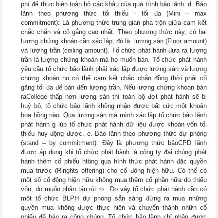
phí để thực hiện toàn bộ các khâu của quá trình bảo lãnh. d. Bảo
lãnh theo phương thức tổi thiểu - tối đa (Mini – max
commitment): Là phương thức trung gian pha trộn giữa cam kết
chắc chắn và cố gắng cao nhất. Theo phương thức này, có hai
lượng chứng khoán cần xác lập, đó là: lượng sàn (Floor amount)
và lượng trần (ceiling amount). Tổ chức phát hành đưa ra lượng
trần là lượng chứng khoán mà họ muốn bán. Tổ chức phát hành
yêu cầu tổ chức bảo lãnh phải xác lập được lượng sàn và lượng
chứng khoán họ có thể cam kết chắc chắn đồng thời phải cố
gắng tối đa để bán đến lượng trần. Nếu lượng chứng khoán bán
raCollege thấp hơn lượng sàn thì toàn bộ đợt phát hành sẽ bị
huỷ bỏ, tổ chức bảo lãnh không nhận được bất cức một khoản
hoa hồng nào. Qua lượng sàn mà mình xác lập tổ chức bảo lãnh
phát hành g iúp tổ chức phát hành dữ liệu được khoản vốn tối
thiểu huy động được. e. Bảo lãnh theo phương thức dự phòng
(stand – by commitment): Đây là phương thức bảoCPD lãnh
được áp dụng khi tổ chức phát hành là công ty đại chúng phát
hành thêm cổ phiếu htông qua hình thức phát hành đặc quyền
mua trước (Ringhts offering) cho cổ đông hiện hữu. Có thể có
một số cổ đông hiện hữu không mua thêm cổ phần nữa do thiếu
vốn, do muốn phân tán rủi ro . Do vậy tổ chức phát hành cần có
một tổ chức BLPH dự phòng sẵn sàng đứng ra mua những
quyền mua không được thực hiện và chuyển thành nhữn cố
phiếu để bán ra công chúng. Tổ chức bảo lãnh chỉ nhận được