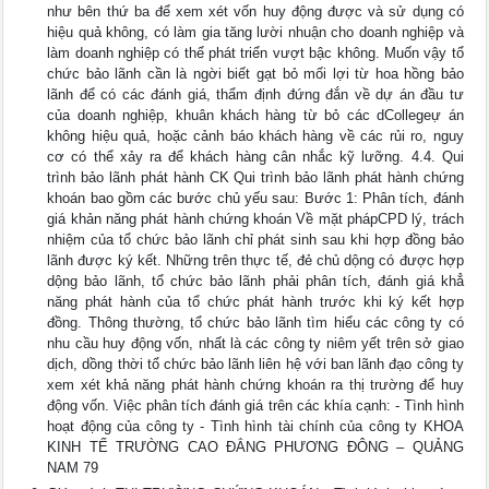
như bên thứ ba để xem xét vốn huy động được và sử dụng có
hiệu quả không, có làm gia tăng lười nhuận cho doanh nghiệp và
làm doanh nghiệp có thể phát triển vượt bậc không. Muốn vậy tổ
chức bảo lãnh cần là ngời biết gạt bỏ mối lợi từ hoa hồng bảo
lãnh để có các đánh giá, thẩm định đứng đắn về dự án đầu tư
của doanh nghiệp, khuân khách hàng từ bỏ các dCollegeự án
không hiệu quả, hoặc cảnh báo khách hàng về các rủi ro, nguy
cơ có thể xảy ra để khách hàng cân nhắc kỹ lưỡng. 4.4. Qui
trình bảo lãnh phát hành CK Qui trình bảo lãnh phát hành chứng
khoán bao gồm các bước chủ yếu sau: Bước 1: Phân tích, đánh
giá khản năng phát hành chứng khoán Về mặt phápCPD lý, trách
nhiệm của tổ chức bảo lãnh chỉ phát sinh sau khi hợp đồng bảo
lãnh được ký kết. Những trên thực tế, đẻ chủ dộng có được hợp
dộng bảo lãnh, tổ chức bảo lãnh phải phân tích, đánh giá khẳ
năng phát hành của tổ chức phát hành trước khi ký kết hợp
đồng. Thông thường, tổ chức bảo lãnh tìm hiểu các công ty có
nhu cầu huy động vốn, nhất là các công ty niêm yết trên sở giao
dịch, dồng thời tổ chức bảo lãnh liên hệ với ban lãnh đạo công ty
xem xét khả năng phát hành chứng khoán ra thị trường để huy
động vốn. Việc phân tích đánh giá trên các khía cạnh: - Tình hình
hoạt động của công ty - Tình hình tài chính của công ty KHOA
KINH TẾ TRƯỜNG CAO ĐẲNG PHƯƠNG ĐÔNG – QUẢNG
NAM 79