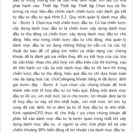
đầu tư trong những lớp tài sản nhất định hoặc với bất cứ nhà
phát hành nào. Thiết lập Thiết lập Thiết lập Chọn lựa tài Đo
lường và mục tiêu đầu chính sách chiến lược sản đánh giá kết
tư đầu tư đầu tư quả Hình 5.2. Quy trình quản lý danh mục đầu
tư - Bước 3: Chọn lựa một chiến lược đầu tư. Có hai chiến lược
xây dựng danh mục đầu tư là chiến lược xây dựng danh mục
đầu tư thụ động và chiến lược xây dựng danh mục đầu tư chủ
động. Nếu như trong chiến lược đầu tư chủ động, nhà quản lý
danh mục đầu tư sử dụng những thông tin sẵn có và các kỹ
thuật dự báo để cố gắng tìm kiếm và nhận dạng các chứng
khoán đã bị đánh giá sai nhằm thay đổi sự kết hợp của các lớp
tài sản khác nhau cho phù hợp với điều kiện của thị trường, sau
đó tiến hành cơ cấu lại một danh mục đầu tư tốt hơn thì trong
chiến lược đầu tư thụ động, hiệu quả đầu tư chỉ dựa hoàn toàn
vào đa dạng hoá các chứCollegeng khoán riêng lẻ đã được định
giá trước đây. - Bước 4: Lựa chọn các chứng khoán để hình
thành nên một tổ hợp đầu tư có hiệu quả. Bằng một danh mục
đầu tư tối ưu, với một mức rủi ro cho trước, lợi nhuận đem lại từ
tổ hợp đầu tư này sẽ lớn nhất hoặc, với một mức lợi tức kỳ
vọng đã xác định, rủi ro đem lại từ tổ hợp đầu tư là nhỏ nhất.
Kinh nghiệmCPD thực tế cho thấy l ựa chọn chứng khoán để
phân bổ vào danh mục đầu tư là bước quan trọng nhất khi xây
dựng danh mục đầu tư, vì người ta ước tính phân bổ tài sản
chiếm khoảng 90% biến động về lợi nhuận của danh mục đầu tư.