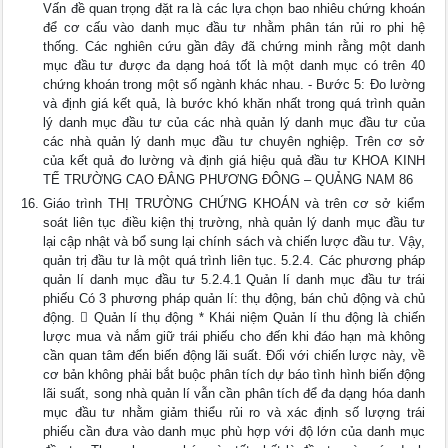
Vấn đề quan trọng đặt ra là các lựa chọn bao nhiêu chứng khoán
để cơ cấu vào danh mục đầu tư nhằm phân tán rủi ro phi hệ
thống. Các nghiên cứu gần đây đã chứng minh rằng một danh
mục đầu tư được đa dạng hoá tốt là một danh mục có trên 40
chứng khoán trong một số ngành khác nhau. - Bước 5: Đo lường
và định giá kết quả, là bước khó khăn nhất trong quá trình quản
lý danh mục đầu tư của các nhà quản lý danh mục đầu tư của
các nhà quản lý danh mục đầu tư chuyên nghiệp. Trên cơ sở
của kết quả đo lường và định giá hiệu quả đầu tư KHOA KINH
TẾ TRƯỜNG CAO ĐẲNG PHƯƠNG ĐÔNG – QUẢNG NAM 86
Giáo trình THỊ TRƯỜNG CHỨNG KHOÁN và trên cơ sở kiểm
soát liên tục điều kiện thị trường, nhà quản lý danh mục đầu tư
lại cập nhật và bổ sung lại chính sách và chiến lược đầu tư. Vậy,
quản trị đầu tư là một quá trình liên tục. 5.2.4. Các phương pháp
quản lí danh mục đầu tư 5.2.4.1 Quản lí danh mục đầu tư trái
phiếu Có 3 phương pháp quản lí: thụ động, bán chủ động và chủ
động.  Quản lí thụ động * Khái niệm Quản lí thu động là chiến
lược mua và nắm giữ trái phiếu cho đến khi đáo hạn mà không
cần quan tâm đến biến động lãi suất. Đối với chiến lược này, về
cơ bản không phải bắt buộc phân tích dự báo tình hình biến động
lãi suất, song nhà quản lí vẫn cần phân tích để đa dạng hóa danh
mục đầu tư nhằm giảm thiểu rủi ro và xác định số lượng trái
phiếu cần đưa vào danh mục phù hợp với độ lớn của danh mục