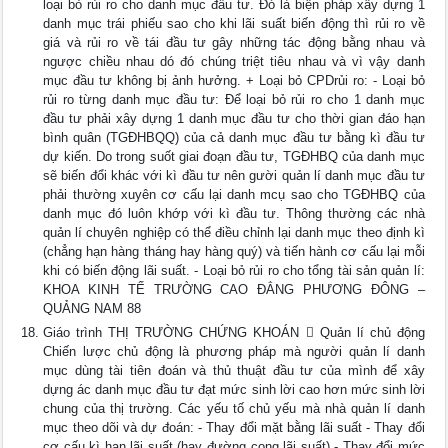
loại bỏ rủi ro cho danh mục đầu tư. Đó là biện pháp xây dựng 1
danh mục trái phiếu sao cho khi lãi suất biến động thì rủi ro về
giá và rủi ro về tái đầu tư gây những tác động bằng nhau và
ngược chiều nhau dó đó chúng triệt tiêu nhau và vì vậy danh
mục đầu tư không bị ảnh hưởng. + Loại bỏ CPDrủi ro: - Loại bỏ
rủi ro từng danh mục đầu tư: Để loại bỏ rủi ro cho 1 danh mục
đầu tư phải xây dựng 1 danh mục đầu tư cho thời gian đáo hạn
bình quân (TGĐHBQQ) của cả danh mục đầu tư bằng kì đầu tư
dự kiến. Do trong suốt giai đoạn đầu tư, TGĐHBQ của danh mục
sẽ biến đổi khác với kì đầu tư nên gười quản lí danh mục đầu tư
phải thường xuyên cơ cấu lại danh mcụ sao cho TGĐHBQ của
danh mục đó luôn khớp với kì đầu tư. Thông thường các nhà
quản lí chuyên nghiệp có thể điều chỉnh lại danh mục theo định kì
(chẳng hạn hàng tháng hay hàng quý) và tiến hành cơ cấu lại mỗi
khi có biến động lãi suất. - Loại bỏ rủi ro cho tổng tài sản quản lí:
KHOA KINH TẾ TRƯỜNG CAO ĐẲNG PHƯƠNG ĐÔNG –
QUẢNG NAM 88
Giáo trình THỊ TRƯỜNG CHỨNG KHOÁN  Quản lí chủ động
Chiến lược chủ động là phương pháp mà người quản lí danh
mục dùng tài tiên đoán và thủ thuật đầu tư của mình để xây
dựng ác danh mục đầu tư đạt mức sinh lời cao hơn mức sinh lời
chung của thị trường. Các yếu tố chủ yếu mà nhà quản lí danh
mục theo dõi và dự đoán: - Thay đổi mặt bằng lãi suất - Thay đổi
cơ cấu kì hạn lãi suất (hay đường cong lãi suất) - Thay đổi mức