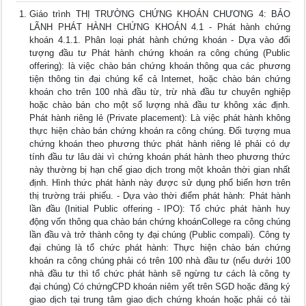
Giáo trình THỊ TRƯỜNG CHỨNG KHOÁN CHƯƠNG 4: BẢO
LÃNH PHÁT HÀNH CHỨNG KHOÁN 4.1 - Phát hành chứng
khoán 4.1.1. Phân loại phát hành chứng khoán - Dựa vào đối
tượng đầu tư Phát hành chứng khoán ra công chúng (Public
offering): là việc chào bán chứng khoán thông qua các phương
tiện thông tin đại chúng kể cả Internet, hoặc chào bán chứng
khoán cho trên 100 nhà đầu từ, trừ nhà đầu tư chuyên nghiệp
hoặc chào bán cho một số lượng nhà đầu tư không xác định.
Phát hành riêng lẻ (Private placement): Là việc phát hành không
thực hiện chào bán chứng khoán ra công chúng. Đối tượng mua
chứng khoán theo phương thức phát hành riêng lẻ phải có dự
tính đầu tư lâu dài vì chứng khoán phát hành theo phương thức
này thường bị hạn chế giao dịch trong một khoản thời gian nhất
định. Hình thức phát hành này được sử dụng phổ biến hơn trên
thị trường trái phiếu. - Dựa vào thời điểm phát hành: Phát hành
lần đầu (Initial Public offering - IPO): Tổ chức phát hành huy
động vốn thông qua chào bán chứng khoánCollege ra công chúng
lần đầu và trở thành công ty đại chúng (Public compali). Công ty
đại chúng là tổ chức phát hành: Thực hiện chào bán chứng
khoán ra công chúng phải có trên 100 nhà đầu tư (nếu dưới 100
nhà đầu tư thì tổ chức phát hành sẽ ngừng tư cách là công ty
đại chúng) Có chứngCPD khoán niêm yết trên SGD hoặc đăng ký
giao dịch tại trung tâm giao dịch chứng khoán hoặc phải có tài