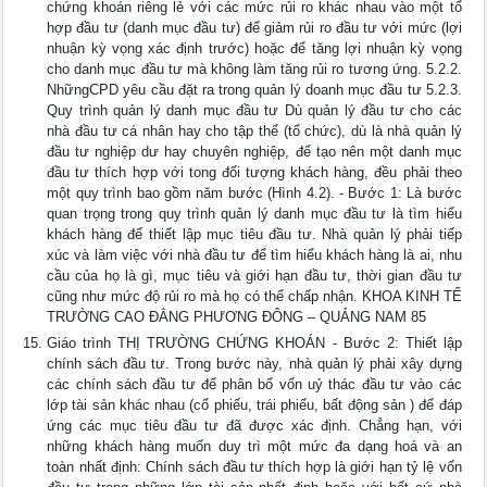
chứng khoán riêng lẻ với các mức rủi ro khác nhau vào một tổ
hợp đầu tư (danh mục đầu tư) để giảm rủi ro đầu tư với mức (lợi
nhuận kỳ vọng xác định trước) hoặc để tăng lợi nhuận kỳ vọng
cho danh mục đầu tư mà không làm tăng rủi ro tương ứng. 5.2.2.
NhữngCPD yêu cầu đặt ra trong quản lý doanh mục đầu tư 5.2.3.
Quy trình quản lý danh mục đầu tư Dù quản lý đầu tư cho các
nhà đầu tư cá nhân hay cho tập thể (tổ chức), dù là nhà quản lý
đầu tư nghiệp dư hay chuyên nghiệp, để tạo nên một danh mục
đầu tư thích hợp với tong đối tượng khách hàng, đều phải theo
một quy trình bao gồm năm bước (Hình 4.2). - Bước 1: Là bước
quan trọng trong quy trình quản lý danh mục đầu tư là tìm hiểu
khách hàng để thiết lập mục tiêu đầu tư. Nhà quản lý phải tiếp
xúc và làm việc với nhà đầu tư để tìm hiểu khách hàng là ai, nhu
cầu của họ là gì, mục tiêu và giới hạn đầu tư, thời gian đầu tư
cũng như mức độ rủi ro mà họ có thể chấp nhận. KHOA KINH TẾ
TRƯỜNG CAO ĐẲNG PHƯƠNG ĐÔNG – QUẢNG NAM 85
Giáo trình THỊ TRƯỜNG CHỨNG KHOÁN - Bước 2: Thiết lập
chính sách đầu tư. Trong bước này, nhà quản lý phải xây dựng
các chính sách đầu tư để phân bổ vốn uỷ thác đầu tư vào các
lớp tài sản khác nhau (cổ phiếu, trái phiếu, bất động sản ) để đáp
ứng các mục tiêu đầu tư đã được xác định. Chẳng hạn, với
những khách hàng muốn duy trì một mức đa dạng hoá và an
toàn nhất định: Chính sách đầu tư thích hợp là giới hạn tỷ lệ vốn