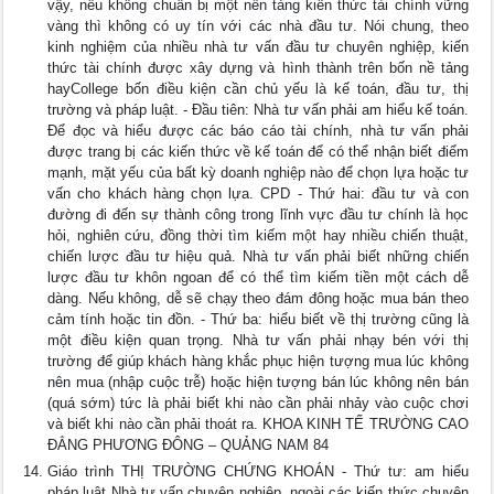
vậy, nếu không chuẩn bị một nền tảng kiến thức tài chính vững
vàng thì không có uy tín với các nhà đầu tư. Nói chung, theo
kinh nghiệm của nhiều nhà tư vấn đầu tư chuyên nghiệp, kiến
thức tài chính được xây dựng và hình thành trên bốn nề tảng
hayCollege bốn điều kiện cần chủ yếu là kế toán, đầu tư, thị
trường và pháp luật. - Đầu tiên: Nhà tư vấn phải am hiểu kế toán.
Để đọc và hiểu được các báo cáo tài chính, nhà tư vấn phải
được trang bị các kiến thức về kế toán để có thể nhận biết điểm
mạnh, mặt yếu của bất kỳ doanh nghiệp nào để chọn lựa hoặc tư
vấn cho khách hàng chọn lựa. CPD - Thứ hai: đầu tư và con
đường đi đến sự thành công trong lĩnh vực đầu tư chính là học
hỏi, nghiên cứu, đồng thời tìm kiếm một hay nhiều chiến thuật,
chiến lược đầu tư hiệu quả. Nhà tư vấn phải biết những chiến
lược đầu tư khôn ngoan để có thể tìm kiếm tiền một cách dễ
dàng. Nếu không, dễ sẽ chạy theo đám đông hoặc mua bán theo
cảm tính hoặc tin đồn. - Thứ ba: hiểu biết về thị trường cũng là
một điều kiện quan trọng. Nhà tư vấn phải nhạy bén với thị
trường để giúp khách hàng khắc phục hiện tượng mua lúc không
nên mua (nhập cuộc trễ) hoặc hiện tượng bán lúc không nên bán
(quá sớm) tức là phải biết khi nào cần phải nhảy vào cuộc chơi
và biết khi nào cần phải thoát ra. KHOA KINH TẾ TRƯỜNG CAO
ĐẲNG PHƯƠNG ĐÔNG – QUẢNG NAM 84
Giáo trình THỊ TRƯỜNG CHỨNG KHOÁN - Thứ tư: am hiểu
pháp luật Nhà tư vấn chuyên nghịêp, ngoài các kiến thức chuyên