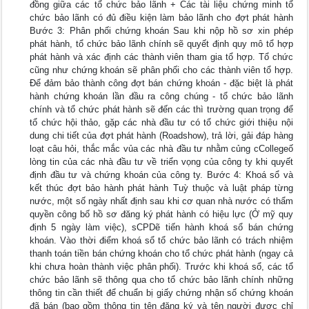
đồng giữa các tổ chức bảo lãnh + Các tài liệu chứng minh tổ
chức bảo lãnh có đủ điều kiện làm bảo lãnh cho đợt phát hành
Bước 3: Phân phối chứng khoán Sau khi nộp hồ sơ xin phép
phát hành, tổ chức bảo lãnh chính sẽ quyết định quy mô tổ hợp
phát hành và xác định các thành viên tham gia tổ hợp. Tổ chức
cũng như chứng khoán sẽ phân phối cho các thành viên tổ hợp.
Để đảm bảo thành công đợt bán chứng khoán - đặc biệt là phát
hành chứng khoán lần đầu ra công chúng - tổ chức bảo lãnh
chính và tổ chức phát hành sẽ đến các thì trường quan trọng để
tổ chức hội thảo, gặp các nhà đầu tư có tổ chức giới thiệu nội
dung chi tiết của đợt phát hành (Roadshow), trả lời, gải đáp hàng
loạt câu hỏi, thắc mắc vủa các nhà đầu tư nhằm củng cCollegeố
lòng tin của các nhà đầu tư về triển vọng của công ty khi quyết
định đầu tư và chứng khoán của công ty. Bước 4: Khoá sổ và
kết thúc đợt bảo hành phát hành Tuỳ thuộc và luật pháp từng
nước, một số ngày nhất định sau khi cơ quan nhà nước có thẩm
quyền công bố hồ sơ đăng ký phát hành có hiệu lực (Ở mỹ quy
định 5 ngày làm việc), sCPDẽ tiến hành khoá sổ bán chứng
khoán. Vào thời điểm khoá sổ tổ chức bảo lãnh có trách nhiệm
thanh toán tiền bán chứng khoán cho tổ chức phát hành (ngay cả
khi chưa hoàn thành việc phân phối). Trước khi khoá sổ, các tổ
chức bảo lãnh sẽ thông qua cho tổ chức bảo lãnh chính những
thông tin cần thiết để chuẩn bị giấy chứng nhận số chứng khoán
đã bán (bao gồm thông tin tên đăng ký và tên người được chỉ