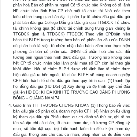
phần hoá Bán cổ phần ra ngoài Có tổ chức bảo Không có tổ lãnh
HP chức bảo lãnh Bán CP nhờ một tổ chức tài Nhờ các theo
kiểu chính trung gian bán đại lí phân Tự tổ chức đấu giá đầu giá
phát bán đấu giá College Đấu giá Đấu giá qua TTGDCK Tổ chức
tài chính không qua (tổ chức tài chính trung trung gian không là
TTGDCK gian là TTDGCK) TTGDCK Theo văn CPDbản hiện
hành thì BLPH trong trường hợp bán cổ phần làn đầu của DNNN
cổ phần hoá là việc tổ chức nhận bảo hành đảm bảo thực hiện
phương án bán cổ phần của DNNN cổ phần hoá cho các đối
tượng bên ngoài theo hình thức đấu giá. Trường hợp không bán
hết CP tổ chức nhận bảo lãnh phải mua số CP còn lại theo giá
khởi điểm. Nếu tổ chức BLPH được chỉ định làm tổ chức thực
hiện đấu giá ra bên ngoài, tổ chức BLPH sẽ cùng doanh nghiệp
CPH tiến hành tổ chức đấu giá theo quy trình sau: (1)Thành lập
hội đồng đấu giá (HĐ ĐG) (2) Xây dựng và đệ trình quy chế đấu
giá lên HĐ ĐG: KHOA KINH TẾ TRƯỜNG CAO ĐẲNG PHƯƠNG
ĐÔNG – QUẢNG NAM 74
Giáo trình THỊ TRƯỜNG CHỨNG KHOÁN (3) Thông báo về việc
bán đấu giá cổ phần của doanh nghiệp CPH (4) Nhận phiếu đăng
ký tham gia đấu giá Phiếu tham dự có đánh số thứ tự, ghi rõ họ
tên và địa chỉ cá nhân, tổ chức tham dự, số lượng CP đăng ký
mua, số tiền đặt cọc. (5) Tiến hành kiểm tra điều kiện tham dự
đấu giá, thông báo cho các cá nhân, pháp nhân có đủ điều kiện