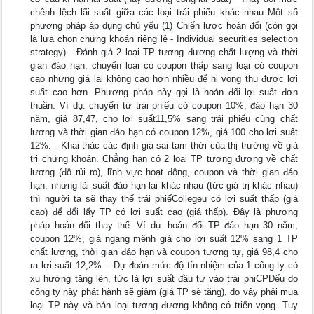
chênh lệch lãi suất giữa các loại trái phiếu khác nhau Một số
phương pháp áp dụng chủ yếu (1) Chiến lược hoán đổi (còn gọi
là lựa chọn chứng khoán riêng lẻ - Individual securities selection
strategy) - Đánh giá 2 loại TP tương đương chất lượng và thời
gian đáo hạn, chuyển loại có coupon thấp sang loại có coupon
cao nhưng giá lại không cao hơn nhiều để hi vọng thu được lợi
suất cao hơn. Phương pháp này gọi là hoán đổi lợi suất đơn
thuần. Ví dụ: chuyển từ trái phiếu có coupon 10%, đáo hạn 30
năm, giá 87,47, cho lợi suất11,5% sang trái phiếu cùng chất
lượng và thời gian đáo hạn có coupon 12%, giá 100 cho lợi suất
12%. - Khai thác các định giá sai tạm thời của thị trường về giá
trị chứng khoán. Chẳng hạn có 2 loại TP tương đương về chất
lượng (độ rủi ro), lĩnh vực hoạt động, coupon và thời gian đáo
hạn, nhưng lãi suất đáo hạn lại khác nhau (tức giá trị khác nhau)
thì người ta sẽ thay thế trái phiếCollegeu có lợi suất thấp (giá
cao) để đổi lấy TP có lợi suất cao (giá thấp). Đây là phương
pháp hoán đổi thay thế. Ví dụ: hoán đổi TP đáo hạn 30 năm,
coupon 12%, giá ngang mệnh giá cho lợi suất 12% sang 1 TP
chất lượng, thời gian đáo hạn và coupon tương tự, giá 98,4 cho
ra lợi suất 12,2%. - Dự đoán mức độ tín nhiệm của 1 công ty có
xu hướng tăng lên, tức là lợi suất đầu tư vào trái phiCPDếu do
công ty này phát hành sẽ giảm (giá TP sẽ tăng), do vậy phải mua
loại TP này và bán loại tương đương không có triển vọng. Tuy