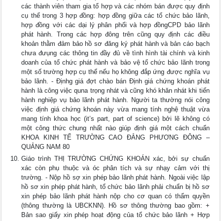
các thành viên tham gia tổ hợp và các nhóm bán được quy định
cụ thể trong 3 hợp đồng: hợp đồng giữa các tổ chức bảo lãnh,
hợp đồng với các dại lý phân phối và hợp đồngCPD bảo lãnh
phát hành. Trong các hợp đông trên cũng quy định các điều
khoản thằm đảm bảo hồ sơ đăng ký phát hành và bản cáo bạch
chưa đưụng các thông tin đầy đủ về tình hình tài chính và kinh
doanh của tổ chức phát hành và bảo vệ tổ chức bảo lãnh trong
một số trường hợp cụ thể nếu họ không đắp ứng được nghĩa vụ
bảo lãnh. - Địnhg giá đợt chào bán Định giá chứng khoán phát
hành là công việc quna trọng nhát và cũng khó khăn nhát khi tiến
hành nghiệp vụ bảo lãnh phát hành. Người ta thường nói công
việc định giá chứng khoán này vừa mang tính nghệ thuật vừa
mang tính khoa học (it’s part, part of science) bởi lẽ không có
một công thức chung nhất nào giúp định giá một cách chuẩn
KHOA KINH TẾ TRƯỜNG CAO ĐẲNG PHƯƠNG ĐÔNG –
QUẢNG NAM 80
Giáo trình THỊ TRƯỜNG CHỨNG KHOÁN xác, bởi sự chuẩn
xác còn phụ thuộc và óc phân tích và sự nhạy cảm với thị
trường. - Nộp hồ sợ xin phép bảo lãnh phát hành. Ngoài việc lập
hồ sơ xin phép phát hành, tổ chức bảo lãnh phải chuẩn bị hồ sơ
xin phép bảo lãnh phát hành nộp cho cơ quan có thẩm quyền
(thông thường là UBCKNN). Hồ sơ thông thường bao gồm: +
Bản sao giấy xin phép hoạt động của tổ chức bảo lãnh + Hợp