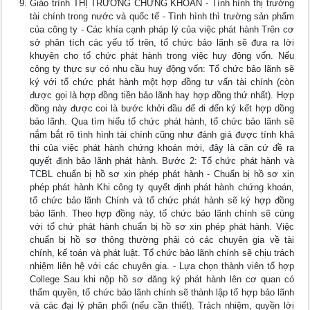
Giáo trình THỊ TRƯỜNG CHỨNG KHOÁN - Tình hình thị trường
tài chính trong nước và quốc tế - Tình hình thì trường sản phẩm
của công ty - Các khía cạnh pháp lý của việc phát hành Trên cơ
sở phân tích các yếu tố trên, tổ chức bảo lãnh sẽ đưa ra lời
khuyên cho tổ chức phát hành trong việc huy động vốn. Nếu
công ty thực sự có nhu cầu huy động vốn: Tổ chức bảo lãnh sẽ
ký với tổ chức phát hành một hợp đồng tư vấn tài chính (còn
được gọi là hợp đồng tiền bảo lãnh hay hợp đồng thứ nhất). Hợp
đồng này được coi là bước khởi đầu để đi đến ký kết hợp dồng
bảo lãnh. Qua tìm hiểu tổ chức phát hành, tổ chức bảo lãnh sẽ
nắm bắt rõ tình hình tài chính cũng như đánh giá được tính khả
thi của việc phát hành chứng khoán mới, đây là căn cứ đề ra
quyết định bảo lãnh phát hành. Bước 2: Tổ chức phát hành và
TCBL chuẩn bị hồ sơ xin phép phát hành - Chuẩn bị hồ sơ xin
phép phát hành Khi công ty quyết định phát hành chứng khoán,
tổ chức bảo lãnh Chính và tổ chức phát hành sẽ ký hợp đồng
bảo lãnh. Theo hợp đồng này, tổ chức bảo lãnh chính sẽ cùng
với tổ chứ phát hành chuẩn bị hồ sơ xin phép phát hành. Việc
chuẩn bị hồ sơ thông thường phải có các chuyên gia về tài
chính, kế toán và phát luật. Tổ chức bảo lãnh chính sẽ chịu trách
nhiệm liên hệ với các chuyên gia. - Lựa chọn thành viên tổ hợp
College Sau khi nộp hồ sơ đăng ký phát hành lên cơ quan có
thẩm quyền, tổ chức bảo lãnh chính sẽ thành lập tổ hợp bảo lãnh
và các đại lý phân phối (nếu cần thiết). Trách nhiệm, quyền lời