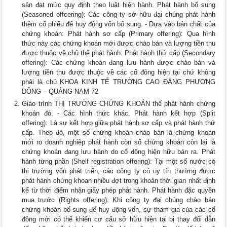
sản đạt mức quy định theo luật hiện hành. Phát hành bổ sung
(Seasoned offcering): Các công ty sở hữu đại chúng phát hành
thêm cổ phiếu để huy động vốn bổ sung. - Dựa vào bản chất của
chứng khoán: Phát hành sơ cấp (Primary offering): Qua hình
thức này các chứng khoán mới được chào bán và lượng tiền thu
được thuộc về chủ thể phát hành. Phát hành thứ cấp (Secondary
offering): Các chứng khoán đang lưu hành được chào bán và
lượng tiền thu được thuộc về các cổ đông hiện tại chứ không
phải là chủ KHOA KINH TẾ TRƯỜNG CAO ĐẲNG PHƯƠNG
ĐÔNG – QUẢNG NAM 72
Giáo trình THỊ TRƯỜNG CHỨNG KHOÁN thế phảt hành chứng
khoán đó. - Các hình thức khác. Phát hành kết hợp (Split
offering): Là sự kết hợp giữa phát hành sơ cấp và phát hành thứ
cấp. Theo đó, một số chứng khoán chào bán là chứng khoán
mới ro doanh nghiệp phát hành còn số chứng khoán còn lại là
chứng khoán đang lưu hành do cổ đông hiện hữu bán ra. Phát
hành từng phần (Shelf registration offering): Tại một số nước có
thị trường vốn phát triển, các công ty có uy tín thường được
phát hành chứng khoan nhiều đợt trong khoản thời gian nhất định
kể từ thời điểm nhận giấy phép phát hành. Phát hành đặc quyền
mua trước (Rights offering): Khi công ty đại chúng chào bán
chứng khoán bổ sung để huy động vốn, sự tham gia của các cổ
đông mới có thể khiến cơ cấu sở hữu hiện tại bị thay đổi dẫn