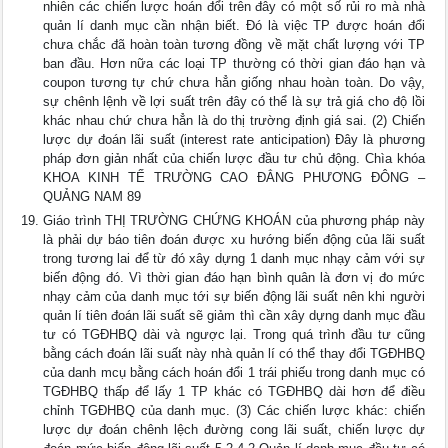
nhiên các chiến lược hoán đổi trên đây có một số rủi ro mà nhà
quản lí danh mục cần nhận biết. Đó là việc TP được hoán đổi
chưa chắc đã hoàn toàn tương đồng về mặt chất lượng với TP
ban đầu. Hơn nữa các loại TP thường có thời gian đáo hạn và
coupon tương tự chứ chưa hẳn giống nhau hoàn toàn. Do vậy,
sự chênh lệnh về lợi suất trên đây có thể là sự trả giá cho độ lồi
khác nhau chứ chưa hẳn là do thị trường định giá sai. (2) Chiến
lược dự đoán lãi suất (interest rate anticipation) Đây là phương
pháp đơn giản nhất của chiến lược đầu tư chủ động. Chìa khóa
KHOA KINH TẾ TRƯỜNG CAO ĐẲNG PHƯƠNG ĐÔNG –
QUẢNG NAM 89
Giáo trình THỊ TRƯỜNG CHỨNG KHOÁN của phương pháp này
là phải dự báo tiên đoán được xu hướng biến động của lãi suất
trong tương lai để từ đó xây dựng 1 danh mục nhạy cảm với sự
biến động đó. Vì thời gian đáo hạn bình quân là đơn vị đo mức
nhạy cảm của danh mục tới sự biến động lãi suất nên khi người
quản lí tiên đoán lãi suất sẽ giảm thì cần xây dựng danh mục đầu
tư có TGĐHBQ dài và ngược lại. Trong quá trình đầu tư cũng
bằng cách đoán lãi suất này nhà quản lí có thể thay đổi TGĐHBQ
của danh mcụ bằng cách hoán đổi 1 trái phiếu trong danh mục có
TGĐHBQ thấp để lấy 1 TP khác có TGĐHBQ dài hơn để điều
chỉnh TGĐHBQ của danh mục. (3) Các chiến lược khác: chiến
lược dự đoán chênh lệch đường cong lãi suất, chiến lược dự