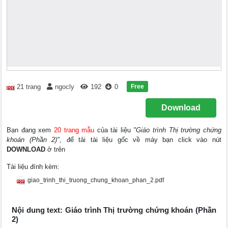
Free
21 trang
ngocly
192
0
Download
Bạn đang xem
20 trang mẫu
của tài liệu
"Giáo trình Thị trường chứng
khoán (Phần 2)"
, để tải tài liệu gốc về máy bạn click vào nút
DOWNLOAD
ở trên
Tài liệu đính kèm:
giao_trinh_thi_truong_chung_khoan_phan_2.pdf
Nội dung text: Giáo trình Thị trường chứng khoán (Phần
2)