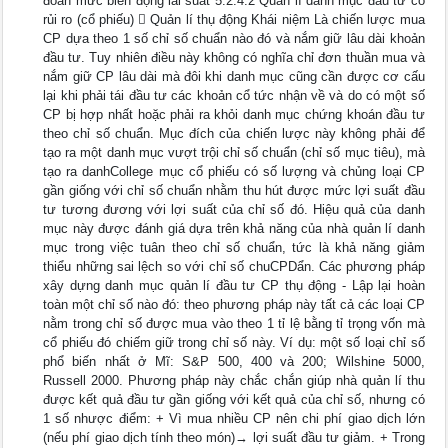
đoán mức biến động lãi suất 5.2.4.2 Quản lí danh mục đầu tư có
rủi ro (cổ phiếu)  Quản lí thụ động Khái niệm Là chiến lược mua
CP dựa theo 1 số chỉ số chuẩn nào đó và nắm giữ lâu dài khoản
đầu tư. Tuy nhiên điều này không có nghĩa chỉ đơn thuần mua và
nắm giữ CP lâu dài mà đôi khi danh mục cũng cần được cơ cấu
lại khi phải tái đầu tư các khoản cổ tức nhận về và do có một số
CP bị hợp nhất hoặc phải ra khỏi danh mục chứng khoán đầu tư
theo chỉ số chuẩn. Mục đích của chiến lược này không phải để
tạo ra một danh mục vượt trội chỉ số chuẩn (chỉ số mục tiêu), mà
tạo ra danhCollege mục cổ phiếu có số lượng và chủng loại CP
gần giống với chỉ số chuẩn nhằm thu hút được mức lợi suất đầu
tư tương đương với lợi suất của chỉ số đó. Hiệu quả của danh
mục này được đánh giá dựa trên khả năng của nhà quản lí danh
mục trong việc tuân theo chỉ số chuẩn, tức là khả năng giảm
thiểu những sai lệch so với chỉ số chuCPDẩn. Các phương pháp
xây dựng danh mục quản lí đầu tư CP thụ động - Lập lại hoàn
toàn một chỉ số nào đó: theo phương pháp này tất cả các loại CP
nằm trong chỉ số được mua vào theo 1 tỉ lệ bằng tỉ trọng vốn mà
cổ phiếu đó chiếm giữ trong chỉ số này. Ví dụ: một số loại chỉ số
phổ biến nhất ở Mĩ: S&P 500, 400 và 200; Wilshine 5000,
Russell 2000. Phương pháp này chắc chắn giúp nhà quản lí thu
được kết quả đầu tư gần giống với kết quả của chỉ số, nhưng có
1 số nhược điểm: + Vì mua nhiều CP nên chi phí giao dịch lớn
(nếu phí giao dịch tính theo món)→ lợi suất đầu tư giảm. + Trong