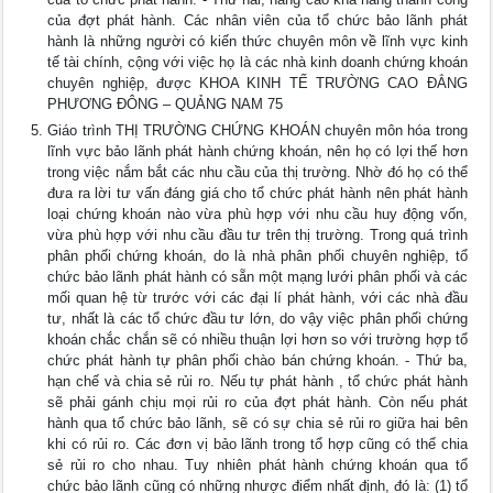
của đợt phát hành. Các nhân viên của tổ chức bảo lãnh phát
hành là những người có kiến thức chuyên môn về lĩnh vực kinh
tế tài chính, cộng với việc họ là các nhà kinh doanh chứng khoán
chuyên nghiệp, được KHOA KINH TẾ TRƯỜNG CAO ĐẲNG
PHƯƠNG ĐÔNG – QUẢNG NAM 75
Giáo trình THỊ TRƯỜNG CHỨNG KHOÁN chuyên môn hóa trong
lĩnh vực bảo lãnh phát hành chứng khoán, nên họ có lợi thế hơn
trong việc nắm bắt các nhu cầu của thị trường. Nhờ đó họ có thể
đưa ra lời tư vấn đáng giá cho tổ chức phát hành nên phát hành
loại chứng khoán nào vừa phù hợp với nhu cầu huy động vốn,
vừa phù hợp với nhu cầu đầu tư trên thị trường. Trong quá trình
phân phối chứng khoán, do là nhà phân phối chuyên nghiệp, tổ
chức bảo lãnh phát hành có sẵn một mạng lưới phân phối và các
mối quan hệ từ trước với các đại lí phát hành, với các nhà đầu
tư, nhất là các tổ chức đầu tư lớn, do vậy việc phân phối chứng
khoán chắc chắn sẽ có nhiều thuận lợi hơn so với trường hợp tổ
chức phát hành tự phân phối chào bán chứng khoán. - Thứ ba,
hạn chế và chia sẻ rủi ro. Nếu tự phát hành , tổ chức phát hành
sẽ phải gánh chịu mọi rủi ro của đợt phát hành. Còn nếu phát
hành qua tổ chức bảo lãnh, sẽ có sự chia sẻ rủi ro giữa hai bên
khi có rủi ro. Các đơn vị bảo lãnh trong tổ hợp cũng có thể chia
sẻ rủi ro cho nhau. Tuy nhiên phát hành chứng khoán qua tổ
chức bảo lãnh cũng có những nhược điểm nhất định, đó là: (1) tổ