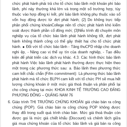
chức phát hành phải trả cho tổ chức bảo lãnh một khoản phí bảo
lãnh, phí này thường khá lớn và trong một số trường hợp, tùy
thuộc vào hợp đồng kí kết, phí bảo lãnh không phụ thuộc vào số
vốn huy động được từ đợt phát hành; (2) Do không trực tiếp
phân phối chứng khoánCollege nên tổ chức phát hành khó kiểm
soát được thành phần cổ đông mới; (3)Nếu trình độ chuyên môn
nghiệp vụ của tổ chức bảo lãnh phát hành không tốt, đợt phát
hành không thành công có thể gây thiệt haị cho tổ chức phát
hành. ● Đối với tổ chức bảo lãnh - Tăng thuCPD nhập cho doanh
nghi ệp, - Nâng cao vị thế uy tín của doanh nghiệp, - Tạo điều
kiện để phát triển các dịch vụ khác. 4.3. Các hình thức bảo lãnh
phát hành Việc bảo lãnh phát hành thường được thực hiện theo
một trong các phương thức sau: a. Bảo lãnh theo phương thức
cam kết chắc chắn (Fifm commitment): Là phương thức bảo lãnh
phát hành mà tổ chức BLPH cam kết với tổ chức PH sẽ mua hết
lượng chứng khoán ở một mức giá thoả thuận và phân phối lại
cho công chúng tại mức KHOA KINH TẾ TRƯỜNG CAO ĐẲNG
PHƯƠNG ĐÔNG – QUẢNG NAM 76
Giáo trình THỊ TRƯỜNG CHỨNG KHOÁN giá chào bán ra công
chúng (POP). Giá chào bán ra công chúng POP không được
thay đổi trong suốt quá trình chào bán. Mức giá thoả thuận còn
được gọi là mức giá chiết khấu (Discount) và chênh lệch giữa
giá mua chứng khoán của tổ chức bảo lãnh và giá bán ra công