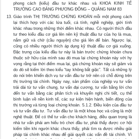
phong cách (kiểu) đầu tư khác nhau và KHOA KINH TẾ
TRƯỜNG CAO ĐẲNG PHƯƠNG ĐÔNG – QUẢNG NAM 83
Giáo trình THỊ TRƯỜNG CHỨNG KHOÁN mỗi một phong cách
lại thích hợp với các lứa tuổi, cá tính, nghề nghiệp, giới tính
khác nhau trong những thời điểm khác nhau. Có người thích đầu
tư theo kiểu đầu cơ giá lên nên kỹ thuật đầu tư của họ là mua,
nắm giữ và chờ (cầu nguyện) cho giá lên để bán. Ngược lại,
cũng có nhiều người thích áp dụng kỹ thuật đầu cơ giá xuống.
Đặc trưng của kiểu đầu tư này là bán trước chứng khoán chưa
thuộc sở hữu của mình sau đó mua lại chứng khoán này với hy
vọng rằng tại thời điểm mua lại, giá chứng khoán này sẽ giảm và
do đó sẽ kiếm lời theo kiểu “tay không bắt giặc”. Tất cả những lý
do nói trên khiến dịch vụ tư vấn đầu tư trở nên có chỗ đứng trên
thị trường tài chính. Ngày nay, sản phẩm của nghiệp vụ tư vấn
trải dài từ tư vấn chung, tư vấn đại cương, tư vấn bằng lời cho
đến tư vấn bằng các phân tích và khuyến nghị chi tiết, cụ thể
bình luận về nền kinh tế, các sự kiện hiện hành, biến động của
thị trường và từng loại chứng khoán. 5.1.2. Điều kiện của đầu tư
và tư vấn đầu tư. Tư vấn đầu tư là một khoa học và cũng là một
nghệ thuật. Để có thể tư vấn cho khách hàng, điều quan trọng là
nhà tư vấn phải am hiểu trò chơi đầu tư, phải thấy được cơ hội
kiếm tiền khi người khác chưa thấy, phải tìm ra được nhiều giải
pháp tài chính khác nhau để giải quyết các vấn đề tài chính. Vì