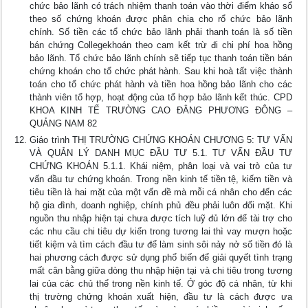
chức bảo lãnh có trách nhiệm thanh toán vào thời điểm kháo sổ
theo số chứng khoán được phân chia cho rổ chức bảo lãnh
chính. Số tiền các tổ chức bảo lãnh phải thanh toán là số tiền
bán chứng Collegekhoán theo cam kết trừ đi chi phí hoa hồng
bảo lãnh. Tổ chức bảo lãnh chính sẽ tiếp tục thanh toán tiền bán
chứng khoán cho tổ chức phát hành. Sau khi hoà tất việc thành
toán cho tổ chức phát hành và tiền hoa hồng bảo lãnh cho các
thành viên tổ hợp, hoạt động của tổ hợp bảo lãnh kết thúc. CPD
KHOA KINH TẾ TRƯỜNG CAO ĐẲNG PHƯƠNG ĐÔNG –
QUẢNG NAM 82
Giáo trình THỊ TRƯỜNG CHỨNG KHOÁN CHƯƠNG 5: TƯ VẤN
VÀ QUẢN LÝ DANH MỤC ĐẦU TƯ 5.1. TƯ VẤN ĐẦU TƯ
CHỨNG KHOÁN 5.1.1. Khái niệm, phân loại và vai trò của tư
vấn đầu tư chứng khoán. Trong nền kinh tế tiền tệ, kiếm tiền và
tiêu tiền là hai mặt của một vấn đề mà mỗi cá nhân cho đến các
hộ gia đình, doanh nghiệp, chính phủ đều phải luôn đối mặt. Khi
nguồn thu nhập hiện tại chưa được tích luỹ đủ lớn để tài trợ cho
các nhu cầu chi tiêu dự kiến trong tương lai thì vay mượn hoặc
tiết kiệm và tìm cách đầu tư để làm sinh sôi nảy nở số tiền đó là
hai phương cách được sử dụng phổ biến để giải quyết tình trạng
mất cân bằng giữa dòng thu nhập hiện tại và chi tiêu trong tương
lai của các chủ thể trong nền kinh tế. Ở góc độ cá nhân, từ khi
thị trường chứng khoán xuất hiện, đầu tư là cách được ưa