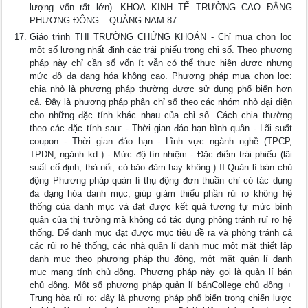
lượng vốn rất lớn). KHOA KINH TẾ TRƯỜNG CAO ĐẲNG
PHƯƠNG ĐÔNG – QUẢNG NAM 87
Giáo trình THỊ TRƯỜNG CHỨNG KHOÁN - Chỉ mua chọn lọc
một số lượng nhất định các trái phiếu trong chỉ số. Theo phương
pháp này chỉ cần số vốn ít vẫn có thể thực hiện đựợc nhưng
mức độ đa dạng hóa không cao. Phương pháp mua chọn lọc:
chia nhỏ là phương pháp thường được sử dụng phổ biến hơn
cả. Đây là phương pháp phân chỉ số theo các nhóm nhỏ đại diện
cho những đặc tính khác nhau của chỉ số. Cách chia thường
theo các đặc tính sau: - Thời gian đáo hạn bình quân - Lãi suất
coupon - Thời gian đáo hạn - Lĩnh vực ngành nghề (TPCP,
TPDN, ngành kd ) - Mức độ tín nhiệm - Đặc điểm trái phiếu (lãi
suất cố định, thả nổi, có bảo đảm hay không )  Quản lí bán chủ
động Phương pháp quản lí thụ động đơn thuần chỉ có tác dụng
đa dạng hóa danh mục, giúp giảm thiểu phần rủi ro không hệ
thống của danh mục và đạt được kết quả tương tự mức bình
quân của thị trường mà không có tác dụng phòng tránh ruỉ ro hệ
thống. Để danh mục đạt được mục tiêu đề ra và phòng tránh cả
các rủi ro hệ thống, các nhà quản lí danh mục một mặt thiết lập
danh mục theo phương pháp thụ động, một mặt quản lí danh
mục mang tính chủ động. Phương pháp này gọi là quản lí bán
chủ động. Một số phương pháp quản lí bánCollege chủ động +
Trung hòa rủi ro: đây là phương pháp phổ biến trong chiến lược