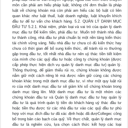
môn cần phải am hiểu pháp luật, không chỉ đơn thuần là pháp
luật về chứng khoán mà còn phải am hiểu các bộ luật có liên
quan khác như luật thuế, luật doanh nghiệp, luật khuyến khích
đầu tư để tư vấn cho khách hàng. 5.2. QUẢN LÝ DANH MỤC
ĐẦU TƯ 5.2.1. Khái niệm, phân loại và vai trò của quản lý danh
mục đầu tư Để kiếm tiền, phải đầu tư. Muốn trở thành nhà đầu
tư thành công, nhà đầu tư phải chuẩn bị một nền tảng kiến thức
tài chính vững vàng. Nếu nhà đầu tư chưa có đủ kiến thức hay
chưa có thời gian để bổ sung kiến thức, để tránh rủi ro thường
gặp trong đầu tư, tốt nhất nhà đầu tư nên uỷ thác tiền tiết kiệm
của mình cho các quỹ đầu tư hoặc công ty chứng khoán (được
cấp phép thực hiện dịch vụ quản lý danh mục đầu tư) quản lý.
Thông thường, để giảm thiểu rủi ro, chứng khoán không được
nắm giữ một cách riêng lẻ mà được nắm giữ cùng các chứng
khoán khác trong một danh mục đầu tư, vì như một quy luật rủi
ro của một danh mục đầu tư sẽ giảm khi số chứng khoán trong
danh mục tăng lên. Một danh mục đầu tư là một nhóm các
chứng khoán đầu tư và Quản lý danh mục đầu tư hay quản lý
đầu tư là quá trình quản lý tiền do khách hàng uỷ thác đầu tư
hoặc tiền thu được từ các nhà đầu tư vào các quỹ đầu tư phù
hợp với mục đích đầu tư đã xác định hoặc đã đượCollegec công
bố trong bản cáo bạch của quỹ. Về thực chất, quản lý danh mục
đầu tư là nghiên cứu, lựa chọn cách thức kết hợp các loại