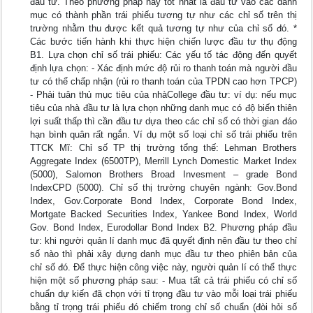
đầu tư. Theo phương pháp này tốt nhất là đầu tư vào các danh
mục có thành phần trái phiếu tương tự như các chỉ số trên thị
trường nhằm thu được kết quả tương tự như của chỉ số đó. *
Các bước tiến hành khi thực hiện chiến lược đầu tư thụ động
B1. Lựa chọn chỉ số trái phiếu: Các yếu tố tác động đến quyết
định lựa chọn: - Xác định mức độ rủi ro thanh toán mà người đầu
tư có thể chấp nhận (rủi ro thanh toán của TPDN cao hơn TPCP)
- Phải tuân thủ mục tiêu của nhàCollege đầu tư: ví dụ: nếu mục
tiêu của nhà đầu tư là lựa chọn những danh mục có độ biến thiên
lợi suất thấp thì cần đầu tư dựa theo các chỉ số có thời gian đáo
hạn bình quân rất ngắn. Ví dụ một số loại chỉ số trái phiếu trên
TTCK Mĩ: Chỉ số TP thị trường tổng thế: Lehman Brothers
Aggregate Index (6500TP), Merrill Lynch Domestic Market Index
(5000), Salomon Brothers Broad Invesment – grade Bond
IndexCPD (5000). Chỉ số thị trường chuyên ngành: Gov.Bond
Index, Gov.Corporate Bond Index, Corporate Bond Index,
Mortgate Backed Securities Index, Yankee Bond Index, World
Gov. Bond Index, Eurodollar Bond Index B2. Phương pháp đầu
tư: khi người quản lí danh mục đã quyết định nên đầu tư theo chỉ
số nào thì phải xây dựng danh mục đầu tư theo phiên bản của
chỉ số đó. Để thực hiện công việc này, người quản lí có thể thực
hiện một số phương pháp sau: - Mua tất cả trái phiếu có chỉ số
chuẩn dự kiến đã chọn với tỉ trọng đầu tư vào mỗi loại trái phiếu
bằng tỉ trọng trái phiếu đó chiếm trong chỉ số chuẩn (đòi hỏi số