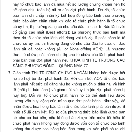
này tổ chức bảo lãnh đã mua hết số lượng chứng khoán nên họ
sẽ gánh chịu toàn bộ rủi ro của đợt phát hành. Do đó, tổ chức
bảo lãnh chỉ chấp nhận ký kết hợp đồng bảo lãnh theo phương
thức bảo đảm chắn chán khi các tổ chức phát hành là tổ chức
có uy tín, thị trường đang có nhu cầu đầu tư cao. b. Bảo lãnh với
cố gắng cao nhất (Best efforts): Là phương thức bảo lãnh mà
theo đó tổ chức bảo lãnh chỉ đóng vai trò đại lí phát hành là tổ
chức có uy tín, thị trường đang có nhu cầu đầu tư cao. c. Bảo
lãnh tất cả hoặc không (All or None offring AON): Là phương
thức tổ chức phát hành chỉ thị cho tổ chức bảo lãnh phát hành
phải bán trọn đợt phát hành nếu KHOA KINH TẾ TRƯỜNG CAO
ĐẲNG PHƯƠNG ĐÔNG – QUẢNG NAM 77
Giáo trình THỊ TRƯỜNG CHỨNG KHOÁN không bán được hết
họ sẽ huỷ bỏ đợt phát hành đó. Với cam kết AON tổ chức bảo
lãnh phải hết sức cố gắng nêu họ không muốn bị thiệt hại về kinh
tế (mất phí bảo lãnh ) và giảm sút về uy tín (do đợt phát hành bị
huỷ bỏ). Đối với tổ chức phát hành họ có thể định liệu được
lượng vốn huy động của mình qua đợt phát hành. Như vậy, để
nhận được hoa hồng bảo lãnh tổ chức bảo lãnh phải bán được ít
nhất số đã cam kết. Rủi ro của phương thức bảo lãnh được san
sẻ cho cả hai bên, nếu không bán được trên mức tối hiểu tổ
chức phát hành không huy động được vốn còn tổ chức bảo lãnh
không thu được hoa hồng bảo lãnh trong khi vẫn phải bỏ ra chi