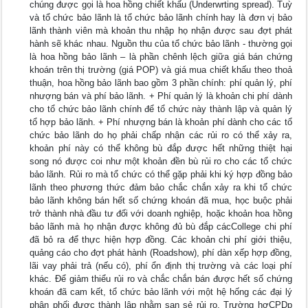
chúng được gọi là hoa hồng chiết khấu (Underwrting spread). Tuỳ
và tổ chức bảo lãnh là tổ chức bảo lãnh chính hay là đơn vị bảo
lãnh thành viên mà khoản thu nhập họ nhận được sau đợt phát
hành sẽ khác nhau. Nguồn thu của tổ chức bảo lãnh - thường gọi
là hoa hồng bảo lãnh – là phần chênh lệch giữa giá bán chứng
khoán trên thị trường (giá POP) và giá mua chiết khấu theo thoả
thuận, hoa hồng bảo lãnh bao gồm 3 phần chính: phí quản lý, phí
nhượng bán và phí bảo lãnh. + Phí quản lý là khoản chi phí dành
cho tổ chức bảo lãnh chính để tổ chức này thành lập và quản lý
tổ hợp bảo lãnh. + Phí nhượng bán là khoản phí dành cho các tổ
chức bảo lãnh do họ phải chấp nhận các rủi ro có thể xảy ra,
khoản phí này có thể không bù đắp được hết những thiệt hại
song nó được coi như một khoản đền bù rủi ro cho các tổ chức
bảo lãnh. Rủi ro mà tổ chức có thể gặp phải khi ký hợp đồng bảo
lãnh theo phương thức đảm bảo chắc chắn xảy ra khi tổ chức
bảo lãnh không bán hết số chứng khoán đã mua, học buộc phải
trở thành nhà đầu tư đối với doanh nghiệp, hoặc khoản hoa hồng
bảo lãnh mà họ nhận được không đủ bù đắp cácCollege chi phí
đã bỏ ra để thực hiện hợp đồng. Các khoản chi phí giới thiệu,
quảng cáo cho đợt phát hành (Roadshow), phí dàn xếp hợp đồng,
lãi vay phải trả (nếu có), phí ổn định thị trường và các loại phí
khác. Để giảm thiểu rủi ro và chắc chắn bán được hết số chứng
khoán đã cam kết, tổ chức bảo lãnh với một hệ hống các đại lý
phân phối được thành lập nhằm san sẻ rủi ro. Trường hợCPDp