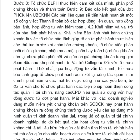
Bước 8: Tổ chức BLPH thực hiện cam kết của mình, phân phố
chứng khoán và thanh toán Bước 9: Báo cáo kết quả của đợt
PHCK lên UBCKNN Các bên liên quan sẽ tiến hành hoàn tất một
số công việc: Thanh lí toàn bộ các hợp đồng liên quan, hợp đồng
bảo lãnh, hợp đồng tư vấn kiểm toán . 4.2 Khái niệm và vai trò
của bảo lãnh phát hành a. Khái niệm Bảo lãnh phát hành chứng
khoán là việc tổ chức bảo lãnh giúp tổ chức phát hành thực hiện
các thủ tục trước khi chào báo chứng khoán, tổ chức việc phân
phối chứng khoán, nhận mua một phần hay toàn bộ chứng khoán
còn lại chưa phân phối hết và giúp ổn giá chứng khoán trong giai
đoạn đầu sau khi phát hành. b. Vai trò College ● Đối với tổ chức
phát hành - Thứ nhất, qua hoạt động tư vấn tài chính, tổ chức
bảo lãnh giúp tổ chức phát hành xem xét lại công tác quản lí tài
chính, phát hiện ra các mặt tích cực cũng như các yếu kém, từ
đó tư vấn cho tổ chức phát hành các biện pháp hoàn thiện công
tác quản lí tài chính, nâng caoCPD hiệu quả sử dụng vốn huy
động được từ đợt phát hành. Mặt khác với các doanh nghiệp
đang muốn niêm yết chứng khoán trên SGDCK hay phát hành
chứng khoán ra công chúng thường được yêu cầu áp dụng mô
hình quản trị kinh doanh hiện đại, trong đó có quản trị tài chính
doanh nghiệp, do đó kết quả của hoạt động tư vấn tài chính
không chỉ là tài liệu hữu ích giúp cải thiện tình hình tài chính hiện
tại mà còn giúp cho việc hoạch định chiến lược tài chính dài hạn
của tổ chức phát hành. - Thứ hai, nâng cao khả năng thành công