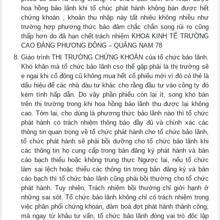
hoa hồng bảo lãnh khi tổ chúc phát hành không bán được hết
chứng khoán , khoản thu nhập này tất nhiêu không nhiều như
trường hợp phương thức bảo đảm chắc chắn song rủi ro cũng
thấp hơn do đã hạn chết trách nhiệm KHOA KINH TẾ TRƯỜNG
CAO ĐẲNG PHƯƠNG ĐÔNG – QUẢNG NAM 78
Giáo trình THỊ TRƯỜNG CHỨNG KHOÁN của tổ chức bảo lãnh.
Khó khăn mà tổ chức bảo lãnh cso thể gặp phải là thị trường sẽ
e ngại khi cổ đông cũ không mua hết cổ phiếu mới vì đó có thẻ là
dấu hiệu để các nhà đàu tư khác cho rằng đầu tư vào công ty đó
kém tính hấp dẫn. Do vậy phần phiếu còn lại ít, song khó bán
trên thị trường trong khi hoa hồng bảo lãnh thu được lại không
cao. Tóm lại, cho dùng là phương thức bảo lãnh nào thì tổ chức
phát hành có trách nhiệm thông báo đầy đủ và chính xác các
thông tin quan trọng về tổ chức phát hành cho tổ chức bảo lãnh,
tổ chức phát hành sẽ phải bồi dưỡng cho tổ chức bảo lãnh khi
các thông tin họ cung cấp trong bản đăng ký phát hành và bản
cáo bạch thiếu hoặc không trung thực Ngược lại, nếu tổ chức
làm sai lệch hoặc thiếu các thông tin trong bản đăng ký và bản
cáo bạch thì tổ chức bảo lãnh cũng phải bồi thường cho tổ chức
phát hành. Tuy nhiên, Trách nhiệm bồi thường chỉ giới hạnh ở
những sai sót. Tổ chức bảo lãnh không chỉ có trách nhiệm trong
việc phân phối chứng khoán, đảm boả đợt phát hành thành công,
mà ngay từ khâu tư vấn, tổ chức bảo lãnh đóng vai trò đôc lập