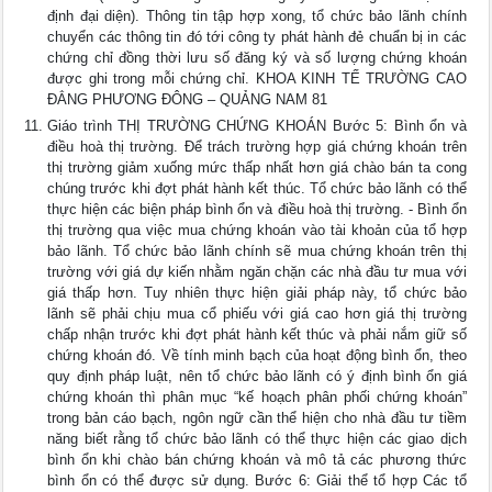
định đại diện). Thông tin tập hợp xong, tổ chức bảo lãnh chính
chuyển các thông tin đó tới công ty phát hành đẻ chuẩn bị in các
chứng chỉ đồng thời lưu số đăng ký và số lượng chứng khoán
được ghi trong mỗi chứng chỉ. KHOA KINH TẾ TRƯỜNG CAO
ĐẲNG PHƯƠNG ĐÔNG – QUẢNG NAM 81
Giáo trình THỊ TRƯỜNG CHỨNG KHOÁN Bước 5: Bình ổn và
điều hoà thị trường. Để trách trường hợp giá chứng khoán trên
thị trường giảm xuống mức thấp nhất hơn giá chào bán ta cong
chúng trước khi đợt phát hành kết thúc. Tổ chức bảo lãnh có thể
thực hiện các biện pháp bình ổn và điều hoà thị trường. - Bình ổn
thị trường qua việc mua chứng khoán vào tài khoản của tổ hợp
bảo lãnh. Tổ chức bảo lãnh chính sẽ mua chứng khoán trên thị
trường với giá dự kiến nhằm ngăn chặn các nhà đầu tư mua với
giá thấp hơn. Tuy nhiên thực hiện giải pháp này, tổ chức bảo
lãnh sẽ phải chịu mua cổ phiếu với giá cao hơn giá thị trường
chấp nhận trước khi đợt phát hành kết thúc và phải nắm giữ số
chứng khoán đó. Về tính minh bạch của hoạt động bình ổn, theo
quy định pháp luật, nên tổ chức bảo lãnh có ý định bình ổn giá
chứng khoán thì phân mục “kế hoạch phân phối chứng khoán”
trong bản cáo bạch, ngôn ngữ cần thể hiện cho nhà đầu tư tiềm
năng biết rằng tổ chức bảo lãnh có thể thực hiện các giao dịch
bình ổn khi chào bán chứng khoán và mô tả các phương thức
bình ổn có thể được sử dụng. Bước 6: Giải thể tổ hợp Các tổ