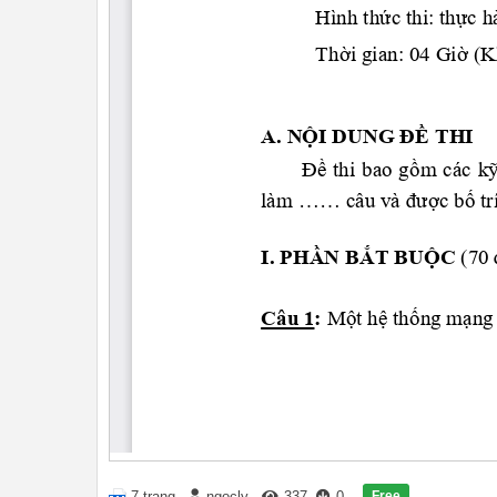
Free
7 trang
ngocly
337
0