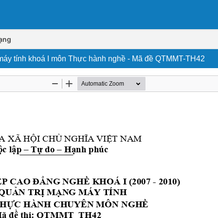
ạng
g máy tính khoá I môn Thực hành nghề - Mã đề QTMMT-TH42