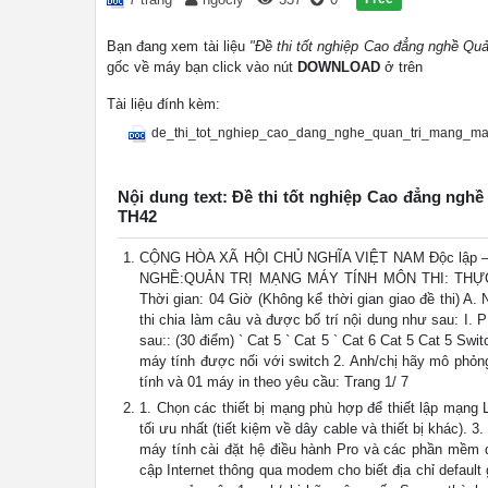
Bạn đang xem tài liệu
"Đề thi tốt nghiệp Cao đẳng nghề Q
gốc về máy bạn click vào nút
DOWNLOAD
ở trên
Tài liệu đính kèm:
de_thi_tot_nghiep_cao_dang_nghe_quan_tri_mang_ma
Nội dung text: Đề thi tốt nghiệp Cao đẳng ng
TH42
CỘNG HÒA XÃ HỘI CHỦ NGHĨA VIỆT NAM Độc lập – 
NGHỀ:QUẢN TRỊ MẠNG MÁY TÍNH MÔN THI: THỰC 
Thời gian: 04 Giờ (Không kể thời gian giao đề thi) 
thi chia làm câu và được bố trí nội dung như sau: 
sau:: (30 điểm) ` Cat 5 ` Cat 5 ` Cat 6 Cat 5 Cat 5 Sw
máy tính được nối với switch 2. Anh/chị hãy mô phỏn
tính và 01 máy in theo yêu cầu: Trang 1/ 7
1. Chọn các thiết bị mạng phù hợp để thiết lập mạng LA
tối ưu nhất (tiết kiệm về dây cable và thiết bị khác).
máy tính cài đặt hệ điều hành Pro và các phần mềm d
cập Internet thông qua modem cho biết địa chỉ defaul