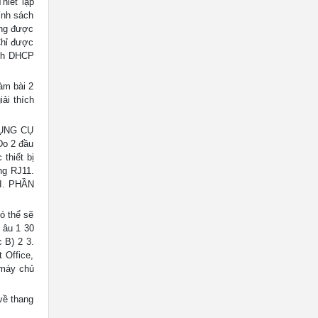
hiết lập
hính sách
ông được
Chỉ được
ình DHCP
àm bài 2
ải thích
DỤNG CỤ
Đo 2 đầu
thiết bị
ng RJ11.
II. PHẦN
có thể sẽ
âu 1 30
 B) 2 3.
 Office,
 máy chủ
về thang