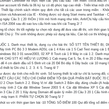
omain Controller rồi thực hiện các yêu cầu sau: Tên miền: cvcot.edu.vn T
er account tối thiểu là 06 ký tự có độ phức tạp cao nhất - Triển khai một c
hiết lập chính sách nhóm quy định cho tất cả các user trong miền: - Kh
nection và Advanced của IE - Không được sử dụng Start menu and Taskbar - 
ng ngày Câu 3: ( 20 ®iÓm ) Với mô hình mạng như trên, Anh/Chị hãy cấu h
nh ISA 2004 sau đó sao lưu cấu hình sau khi cài Trang 2/ 7
ổ chức thi tốt nghiệp tự chọn nội dung để đưa vào đề thi, với thời gian l
t Chú ý: Thí sinh không được phép sử dụng tài liệu, Cán bộ coi thi không gi
 1. Danh mục thiết bị, dụng cụ cho bài thi: SỐ STT TÊN THIẾT BỊ, 
 tính PC Bộ 3 3 Modem ADSL cái 1 4 Kéo cái 1 5 Cad Test mạng cái 1 
 windows Bộ 3 01 sever2003, 02 XP 8 Tovit cái 1 9 Máy in cái 1 2. Danh mục 
GHI CHÚ STT KÍ HIỆU VỊ LƯỢNG 1 Cab mạng Cat 5, 5e, 6 m 20 2 Đầu mạ
để 4 cm đánh đầu số 5 Đinh vít cái 20 Để Bó dây 6 Dây buộc cái 10 mạng 
hiết bị Ghi chú 1. 2. 3. 4. 5. Trang 4/ 7
 tư được dự tính cho mỗi thí sinh. Số lượng thiết bị vật tư chỉ là tương đối, 
IÁ KẾT CÂU CÁC TIÊU CHÍ CHẤM ĐIỂM TỐI ĐA QUẢ PHẦN BẮT BUỘC 70 C 
 2 Chọn Switch 2 2. Đúng Vị trí đặt Switch 2 Bấm dây đúng chuẩn (A hoặc
áy tính 2 Cài đặt Window Sever 2003 5 4. Cài đặt Window XP 5 Cài đặt
 máy in 3 Câu 2 20 1 Xây dựng Domain để quản lý miền 20 Câu 3 20 1 Cấu hình
các máy trạm II. PHẦN TỰ CHỌN 30 Trang 5/ 7
phút so với thời gian làm bài -10 TỔNG SỐ ĐIỂM 100 Qui đổi tổng số điểm 