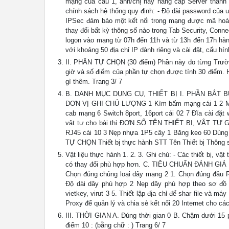
mạng của câu 1, anh/chị hãy nâng cấp Server thành D
chính sách hệ thống quy định: - Độ dài password của us
IPSec đảm bảo một kết nối trong mạng được mã hoá T
thay đổi bất kỳ thông số nào trong Tab Security, Con
logon vào mạng từ 07h đến 11h và từ 13h đến 17h hà
với khoảng 50 địa chỉ IP dành riêng và cài đặt, cấu hí
II. PHẦN TỰ CHỌN (30 điểm) Phần này do từng Trường t
giờ và số điểm của phần tự chọn được tính 30 điểm. Hế
gì thêm. Trang 3/ 7
B. DANH MỤC DỤNG CỤ, THIẾT BỊ I. PHẦN BẮT BUỘC
ĐƠN VỊ GHI CHÚ LƯỢNG 1 Kìm bấm mạng cái 1 2 Máy
cab mạng 6 Switch 8port, 16port cái 02 7 Đĩa cài đặt
vật tư cho bài thi ĐƠN SỐ TÊN THIẾT BỊ, VẬT TƯ 
RJ45 cái 10 3 Nẹp nhựa 1P5 cây 1 Băng keo 60 Dùng 
TỰ CHỌN Thiết bị thực hành STT Tên Thiết bị Thông số t
Vật liệu thực hành 1. 2. 3. Ghi chú: - Các thiết bị, vật
có thay đổi phù hợp hơn. C. TIÊU CHUẨN ĐÁNH G
Chọn đúng chủng loại dây mạng 2 1. Chọn đúng đầu RJ
Độ dài dây phù hợp 2 Nẹp dây phù hợp theo sơ đồ m
vietkey, virut 3 5. Thiết lập địa chỉ để shar file và
Proxy để quản lý và chia sẻ kết nối 20 Internet cho 
III. THỜI GIAN A. Đúng thời gian 0 B. Chậm dưới 15 
điểm 10 : (bằng chữ : ) Trang 6/ 7