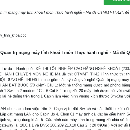
uản trị mạng máy tính khoá I môn Thực hành nghề - Mã đề QTMMT-TH42"
, để 
y_tinh_khoa.doc
hề Quản trị mạng máy tính khoá I môn Thực hành nghề - Mã đề
Tự do – Hạnh phúc ĐỀ THI TỐT NGHIỆP CAO ĐẲNG NGHỀ KHOÁ I (2007 
HÀNH CHUYÊN MÔN NGHỀ Mã đề thi: QTMMT_TH42 Hình thức thi: th
A. NỘI DUNG ĐỀ THI Đề thi bao gồm các kỹ năng về nghề Quản trị mạng máy 
I. PHẦN BẮT BUỘC (70 điểm) Câu 1: Một hệ thống mạng được mô phỏng bằng
itch 1 Switch 2 modem ` Cat 6 Cat 5 ` Trong đó: 20 máy tính được nối với swi
g lại hệ thống trên trong 1 Cabin làm việc hình vuông kích thước 3mx3m vớ
N cho cabin làm việc trên. 2. Chọn vị trí đặt Switch và các thiết bị kết nố
 3. Lắp đặt mạng LAN cho Cabin đó 4. Chọn 01 máy tính cài đặt hệ điều hành S
ịch vụ, ứng dụng khác 5. Cấu hình các máy tính trong mạng để chia sẻ file
t gateway là: 10.0.1.1 và DNS: 208.209.210.10 Câu 2: ( 20 ®iÓm ) Với sơ đồ 