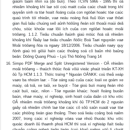
giaûm taàm nhìn xa (do buïi). Theo TCVN 5966 - 1995 thì oâ
nhieãm khoâng khí laø söï coù maët cuûa caùc chaát trong khí
quyeån sinh ra töø hoaït ñoäng cuûa con ngöôøi hoaëc töø caùc
quaù trình töï nhieân, vaø neáu noàng ñoä ñuû lôùn vaø thôøi
gian ñuû laâu chuùng seõ aûnh höôûng ñeán söï thoaûi maùi deã
chòu, söùc khoûe vaø lôïi ích cuûa con ngöôøi hoaëc moâi
tröôøng. 1.1.2. Tieâu chuaån ñaùnh giaù möùc ñoä oâ nhieãm
khoâng khí Ñaây laø tieâu chuaån ñöôïc Boä Taøi nguyeân vaø
Moâi tröôøng ñöa ra ngaøy 18/12/2006. Tieâu chuaån naøy quy
ñònh giaù trò giôùi haïn caùc thoâng soá cô baûn nhö baûng
beân: Döông Quang Phuù – Lyù Thò Nöông Trang 14
Simpo PDF Merge and Split Unregistered Version - OÂ nhieãm
moâi tröôøng – thaùch thöùc ñoái vôùi vieäc phaùt trieån KT-XH
ôû Tp HCM 1.1.3. Thöïc traïng * Nguoàn OÂNKK: coù theå xeáp
vaøo ba nhoùm laø: - Töø oáng xaû cuûa caùc loaïi xe goàm xe
maùy, oâ toâ, xe taûi, xe buyùt - Töø gioù buïi mang ñeán nhö
caùt buïi, raùc, nilon - Töø nguoàn khaùc: hoaït ñoäng buoân
baùn, nhaø maùy, xí nghieäp, sinh hoaït cuûa daân cö khu vöïc
OÂ nhieãm moâi tröôøng khoâng khí ôû TP.HCM do 2 nguoàn
gaây oâ nhieãm chính laø töø caùc cô sôû saûn xuaát vaø töø
caùc phöông tieän giao thoâng. Theo soá lieäu coâng boá naêm
2007, trong caùc xí nghieäp vöøa vaø nhoû thuoäc khu vöïc
quoác doanh ôû thaønh phoá HCM thì soá xí nghieäp ñaït tieâu
chuaån coâng ngheä tieân tieán (coù khaû naêng xöû lí chaát