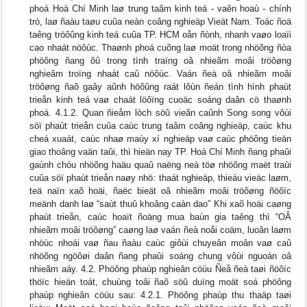
phoá Hoà Chí Minh laø trung taâm kinh teá - vaên hoaù - chính
trò, laø ñaàu taøu cuûa neàn coâng nghieäp Vieät Nam. Toác ñoä
taêng tröôûng kinh teá cuûa TP. HCM oån ñònh, nhanh vaøo loaïi
cao nhaát nöôùc. Thaønh phoá cuõng laø moät trong nhöõng ñòa
phöông ñang ôû trong tình traïng oâ nhieãm moâi tröôøng
nghieâm troïng nhaát caû nöôùc. Vaán ñeà oâ nhieãm moâi
tröôøng ñaõ gaây aûnh höôûng raát lôùn ñeán tình hình phaùt
trieån kinh teá vaø chaát löôïng cuoäc soáng daân cö thaønh
phoá. 4.1.2. Quan ñieåm lòch söû vieãn caûnh Song song vôùi
söï phaùt trieån cuûa caùc trung taâm coâng nghieäp, caùc khu
cheá xuaát, caùc nhaø maùy xí nghieäp vaø caùc phöông tieän
giao thoâng vaän taûi, thì hieän nay TP. Hoà Chí Minh ñang phaûi
gaùnh chòu nhöõng haäu quaû naëng neà töø nhöõng maët traùi
cuûa söï phaùt trieån naøy nhö: thaát nghieäp, thieáu vieäc laøm,
teä naïn xaõ hoäi, ñaëc bieät oâ nhieãm moâi tröôøng ñöôïc
meänh danh laø “saùt thuû khoâng caàn dao” Khi xaõ hoäi caøng
phaùt trieån, caùc hoaït ñoäng mua baùn gia taêng thì “OÂ
nhieãm moâi tröôøng” caøng laø vaán ñeà noåi coäm, luoân laøm
nhöùc nhoái vaø ñau ñaàu caùc giôùi chuyeân moân vaø caû
nhöõng ngöôøi daân ñang phaûi soáng chung vôùi nguoàn oâ
nhieãm aáy. 4.2. Phöông phaùp nghieân cöùu Ñeå ñeà taøi ñöôïc
thöïc hieän toát, chuùng toâi ñaõ söû duïng moät soá phöông
phaùp nghieân cöùu sau: 4.2.1. Phöông phaùp thu thaäp taøi