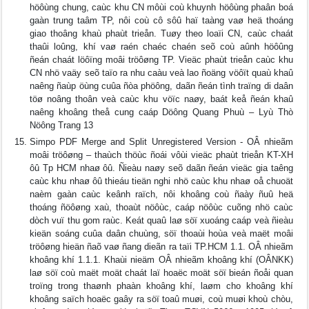
höôùng chung, caùc khu CN môùi coù khuynh höôùng phaân boá
gaàn trung taâm TP, nôi coù cô sôû haï taàng vaø heä thoáng
giao thoâng khaù phaùt trieån. Tuøy theo loaïi CN, caùc chaát
thaûi loûng, khí vaø raén chaéc chaén seõ coù aûnh höôûng
ñeán chaát löôïng moâi tröôøng TP. Vieäc phaùt trieån caùc khu
CN nhö vaäy seõ taïo ra nhu caàu veà lao ñoäng vöôït quaù khaû
naêng ñaùp öùng cuûa ñòa phöông, daãn ñeán tình traïng di daân
töø noâng thoân veà caùc khu vöïc naøy, baát keå ñeán khaû
naêng khoâng theå cung caáp Döông Quang Phuù – Lyù Thò
Nöông Trang 13
Simpo PDF Merge and Split Unregistered Version - OÂ nhieãm
moâi tröôøng – thaùch thöùc ñoái vôùi vieäc phaùt trieån KT-XH
ôû Tp HCM nhaø ôû. Ñieàu naøy seõ daãn ñeán vieäc gia taêng
caùc khu nhaø ôû thieáu tieän nghi nhö caùc khu nhaø oå chuoät
naèm gaàn caùc keânh raïch, nôi khoâng coù ñaày ñuû heä
thoáng ñöôøng xaù, thoaùt nöôùc, caáp nöôùc cuõng nhö caùc
dòch vuï thu gom raùc. Keát quaû laø söï xuoáng caáp veà ñieàu
kieän soáng cuûa daân chuùng, söï thoaùi hoùa veà maët moâi
tröôøng hieän ñaõ vaø ñang dieãn ra taïi TP.HCM 1.1. OÂ nhieãm
khoâng khí 1.1.1. Khaùi nieäm OÂ nhieãm khoâng khí (OÂNKK)
laø söï coù maët moät chaát laï hoaëc moät söï bieán ñoåi quan
troïng trong thaønh phaàn khoâng khí, laøm cho khoâng khí
khoâng saïch hoaëc gaây ra söï toaû muøi, coù muøi khoù chòu,