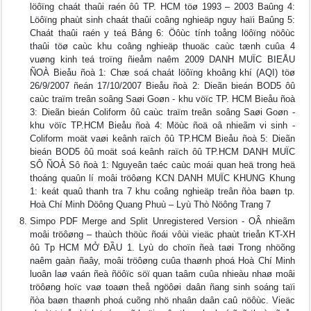
löôïng chaát thaûi raén ôû TP. HCM töø 1993 – 2003 Baûng 4:
Löôïng phaùt sinh chaát thaûi coâng nghieäp nguy haïi Baûng 5:
Chaát thaûi raén y teá Bảng 6: Öôùc tính toång löôïng nöôùc
thaûi töø caùc khu coâng nghieäp thuoäc caùc tænh cuûa 4
vuøng kinh teá troïng ñieåm naêm 2009 DANH MUÏC BIEÅU
ÑOÀ Bieåu ñoà 1: Chæ soá chaát löôïng khoâng khí (AQI) töø
26/9/2007 ñeán 17/10/2007 Bieåu ñoà 2: Dieãn bieán BOD5 ôû
caùc traïm treân soâng Saøi Goøn - khu vöïc TP. HCM Bieåu ñoà
3: Dieãn bieán Coliform ôû caùc traïm treân soâng Saøi Goøn -
khu vöïc TP.HCM Bieåu ñoà 4: Möùc ñoä oâ nhieãm vi sinh -
Coliform moät vaøi keânh raïch ôû TP.HCM Bieåu ñoà 5: Dieãn
bieán BOD5 ôû moät soá keânh raïch ôû TP.HCM DANH MUÏC
SÔ ÑOÀ Sô ñoà 1: Nguyeân taéc caùc moái quan heä trong heä
thoáng quaûn lí moâi tröôøng KCN DANH MUÏC KHUNG Khung
1: keát quaû thanh tra 7 khu coâng nghieäp treân ñòa baøn tp.
Hoà Chí Minh Döông Quang Phuù – Lyù Thò Nöông Trang 7
Simpo PDF Merge and Split Unregistered Version - OÂ nhieãm
moâi tröôøng – thaùch thöùc ñoái vôùi vieäc phaùt trieån KT-XH
ôû Tp HCM MỞ ĐẦU 1. Lyù do choïn ñeà taøi Trong nhöõng
naêm gaàn ñaây, moâi tröôøng cuûa thaønh phoá Hoà Chí Minh
luoân laø vaán ñeà ñöôïc söï quan taâm cuûa nhieàu nhaø moâi
tröôøng hoïc vaø toaøn theå ngöôøi daân ñang sinh soáng taïi
ñòa baøn thaønh phoá cuõng nhö nhaân daân caû nöôùc. Vieäc