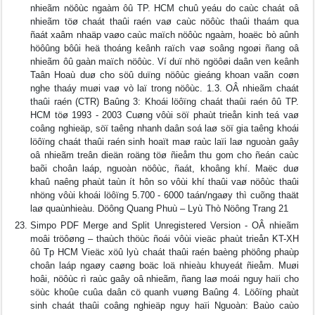
nhieãm nöôùc ngaàm ôû TP. HCM chuû yeáu do caùc chaát oâ
nhieãm töø chaát thaûi raén vaø caùc nöôùc thaûi thaám qua
ñaát xaâm nhaäp vaøo caùc maïch nöôùc ngaàm, hoaëc bò aûnh
höôûng bôûi heä thoáng keânh raïch vaø soâng ngoøi ñang oâ
nhieãm ôû gaàn maïch nöôùc. Ví duï nhö ngöôøi daân ven keânh
Taân Hoaù duø cho söû duïng nöôùc gieáng khoan vaãn coøn
nghe thaáy muøi vaø vò laï trong nöôùc. 1.3. OÂ nhieãm chaát
thaûi raén (CTR) Baûng 3: Khoái löôïng chaát thaûi raén ôû TP.
HCM töø 1993 - 2003 Cuøng vôùi söï phaùt trieån kinh teá vaø
coâng nghieäp, söï taêng nhanh daân soá laø söï gia taêng khoái
löôïng chaát thaûi raén sinh hoaït maø raùc laïi laø nguoàn gaây
oâ nhieãm treân dieän roäng töø ñieåm thu gom cho ñeán caùc
baõi choân laáp, nguoàn nöôùc, ñaát, khoâng khí. Maëc duø
khaû naêng phaùt taùn ít hôn so vôùi khí thaûi vaø nöôùc thaûi
nhöng vôùi khoái löôïng 5.700 - 6000 taán/ngaøy thì cuõng thaät
laø quaùnhieàu. Döông Quang Phuù – Lyù Thò Nöông Trang 21
Simpo PDF Merge and Split Unregistered Version - OÂ nhieãm
moâi tröôøng – thaùch thöùc ñoái vôùi vieäc phaùt trieån KT-XH
ôû Tp HCM Vieäc xöû lyù chaát thaûi raén baèng phöông phaùp
choân laáp ngaøy caøng boäc loä nhieàu khuyeát ñieåm. Muøi
hoâi, nöôùc rì raùc gaây oâ nhieãm, ñang laø moái nguy haïi cho
söùc khoûe cuûa daân cö quanh vuøng Baûng 4. Löôïng phaùt
sinh chaát thaûi coâng nghieäp nguy haïi Nguoàn: Baùo caùo