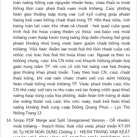
toán naêng löôïng vaø nguyeân nhieân lieäu, vöøa thaûi ra moät
löôïng lôùn caùc pheá thaûi vaøo moâi tröôøng. Caùc phöông
tieän giao thoâng taäp trung vaø cuõ kyõ cuõng goùp phaàn
ñaùng keå vaøo löôïng chaát thaûi trong TP. Hôn theá nöõa, tình
traïng toàn taïi caùc khu nhaø oå chuoät - heä quaû cuûa quaù
trình ñoâ thò hoùa coäng theâm yù thöùc veà baûo veä moâi
tröôøng coøn thaáp keùm trong taàng lôùp daân chuùng ñaõ goùp
phaàn khoâng nhoû trong vieäc laøm giaûm chaát löôïng moâi
tröôøng. Vôùi ñaëc ñieåm laø moät ñoâ thò lôùn nhaát cuûa caû
nöôùc coù toác ñoä ñoâ thò hoùa khaù cao. Ngoaøi ra theo xu
höôùng chung, caùc khu CN môùi coù khuynh höôùng phaân boá
gaàn trung taâm TP, nôi coù cô sôû haï taàng vaø heä thoáng
giao thoâng khaù phaùt trieån. Tuøy theo loaïi CN, caùc chaát
thaûi loûng, khí vaø raén chaéc chaén seõ coù aûnh höôûng
ñeán chaát löôïng moâi tröôøng TP. Vieäc phaùt trieån caùc khu
CN nhö vaäy seõ taïo ra nhu caàu veà lao ñoäng vöôït quaù khaû
naêng ñaùp öùng cuûa ñòa phöông, daãn ñeán tình traïng di daân
töø noâng thoân veà caùc khu vöïc naøy, baát keå ñeán khaû
naêng khoâng theå cung caáp Döông Quang Phuù – Lyù Thò
Nöông Trang 13
Simpo PDF Merge and Split Unregistered Version - OÂ nhieãm
moâi tröôøng – thaùch thöùc ñoái vôùi vieäc phaùt trieån KT-XH
ôû Tp HCM NOÄI DUNG Chöông 1 : HIEÄN TRAÏNG VAØ KEÁT