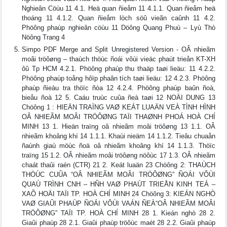
Nghieân Cöùu 11 4.1. Heä quan ñieåm 11 4.1.1. Quan ñieåm heä
thoáng 11 4.1.2. Quan ñieåm lòch söû vieãn caûnh 11 4.2.
Phöông phaùp nghieân cöùu 11 Döông Quang Phuù – Lyù Thò
Nöông Trang 4
Simpo PDF Merge and Split Unregistered Version - OÂ nhieãm
moâi tröôøng – thaùch thöùc ñoái vôùi vieäc phaùt trieån KT-XH
ôû Tp HCM 4.2.1. Phöông phaùp thu thaäp taøi lieäu: 11 4.2.2.
Phöông phaùp toång hôïp phaân tích taøi lieäu: 12 4.2.3. Phöông
phaùp ñieàu tra thöïc ñòa 12 4.2.4. Phöông phaùp baûn ñoà,
bieåu ñoà 12 5. Caáu truùc cuûa ñeà taøi 12 NOÄI DUNG 13
Chöông 1 : HIEÄN TRAÏNG VAØ KEÁT LUAÄN VEÀ TÌNH HÌNH
OÂ NHIEÃM MOÂI TRÖÔØNG TAÏI THAØNH PHOÁ HOÀ CHÍ
MINH 13 1. Hieän traïng oâ nhieãm moâi tröôøng 13 1.1. OÂ
nhieãm khoâng khí 14 1.1.1. Khaùi nieäm 14 1.1.2. Tieâu chuaån
ñaùnh giaù möùc ñoä oâ nhieãm khoâng khí 14 1.1.3. Thöïc
traïng 15 1.2. OÂ nhieãm moâi tröôøng nöôùc 17 1.3. OÂ nhieãm
chaát thaûi raén (CTR) 21 2. Keát luaän 23 Chöông 2: THAÙCH
THÖÙC CUÛA “OÂ NHIEÃM MOÂI TRÖÔØNG” ÑOÁI VÔÙI
QUAÙ TRÌNH CNH – HÑH VAØ PHAÙT TRIEÅN KINH TEÁ –
XAÕ HOÄI TAÏI TP. HOÀ CHÍ MINH 24 Chöông 3: KIEÁN NGHÒ
VAØ GIAÛI PHAÙP ÑOÁI VÔÙI VAÁN ÑEÀ“OÂ NHIEÃM MOÂI
TRÖÔØNG” TAÏI TP. HOÀ CHÍ MINH 28 1. Kieán nghò 28 2.
Giaûi phaùp 28 2.1. Giaûi phaùp tröôùc maét 28 2.2. Giaûi phaùp