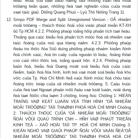
lieäu: Moät soá baøi baùo ñaêng taûi nhöõng vaán ñeà moâi
tröôøng lieân quan, nhöõng ñeà taøi nghieân cöùu cuûa moät
vaøi taùc giaû. Döông Quang Phuù – Lyù Thò Nöông Trang 11
Simpo PDF Merge and Split Unregistered Version - OÂ nhieãm
moâi tröôøng – thaùch thöùc ñoái vôùi vieäc phaùt trieån KT-XH
ôû Tp HCM 4.2.2. Phöông phaùp toång hôïp phaân tích taøi lieäu:
Thoâng qua caùc bieåu ñoà phaân tích möùc ñoä oâ nhieãm vaø
taùc ñoäng cuûa noù qua töøng naêm. 4.2.3. Phöông phaùp
ñieàu tra thöïc ñòa Söû duïng phöông phaùp nhaèm kieåm ñònh
ñoä chính xaùc, ñoä tin caäy cuûa nguoàn tö lieäu, ñoàng thôøi
coù caùi nhìn thöïc teá, toång quaùt hôn. 4.2.4. Phöông phaùp
baûn ñoà, bieåu ñoà Duøng moät soá bieåu ñoà cuûa caùc
ñieåm, baûn ñoà ñòa hình, kinh teá vaø moät soá bieåu ñoà khu
vöïc cuûa Tp. Hoà Chí Minh ñeå xaùc ñònh möùc ñoä chòu taùc
ñoäng tröïc tieáp cuûa oâ nhieãm moâi tröôøng. 5. Caáu truùc
cuûa ñeà taøi Ngoaøi phaàn môû ñaàu vaø keát luaän, noäi dung
ñeà taøi ñöôïc chia laøm 3 chöông, trong ñoù: Chöông 1: HIEÄN
TRAÏNG VAØ KEÁT LUAÄN VEÀ TÌNH HÌNH “OÂ NHIEÃM
MOÂI TRÖÔØNG” TAÏI THAØNH PHOÁ HOÀ CHÍ MINH Chöông
2: THAÙCH THÖÙC CUÛA “OÂ NHIEÃM MOÂI TRÖÔØNG”
ÑOÁI VÔÙI QUAÙ TRÌNH CNH – HÑH VAØ PHAÙT TRIEÅN
KINH TEÁ – XAÕ HOÄI TAÏI TP. HOÀ CHÍ MINH Chöông 3:
KIEÁN NGHÒ VAØ GIAÛI PHAÙP ÑOÁI VÔÙI VAÁN ÑEÀ“OÂ
NHIEÃM MOÂI TRÖÔØNG” TAÏI THAØNH PHOÁ HOÀ CHÍ