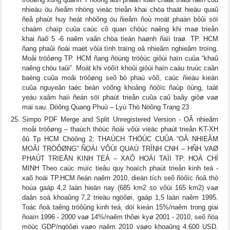
nhieàu öu ñieåm nhöng vieäc trieån khai chöa thaät hieäu quaû
ñeå phaùt huy heát nhöõng öu ñieåm ñoù moät phaàn bôûi söï
chaäm chaïp cuûa caùc cô quan chöùc naêng khi maø trieån
khai ñaõ 5 -6 naêm vaãn chöa tieán haønh ñaïi traø. TP. HCM
ñang phaûi ñoái maët vôùi tình traïng oâ nhieãm nghieâm troïng.
Moâi tröôøng TP. HCM ñang ñöùng tröôùc giôùi haïn cuûa “khaû
naêng chòu taûi”. Moät khi vöôït khoûi giôùi haïn caáu truùc caân
baèng cuûa moâi tröôøng seõ bò phaù vôõ, caùc ñieàu kieän
cuûa nguyeân taéc beàn vöõng khoâng ñöôïc ñaùp öùng, taát
yeáu xaâm haïi ñeán söï phaùt trieån cuûa caû baây giôø vaø
mai sau. Döông Quang Phuù – Lyù Thò Nöông Trang 23
Simpo PDF Merge and Split Unregistered Version - OÂ nhieãm
moâi tröôøng – thaùch thöùc ñoái vôùi vieäc phaùt trieån KT-XH
ôû Tp HCM Chöông 2: THAÙCH THÖÙC CUÛA “OÂ NHIEÃM
MOÂI TRÖÔØNG” ÑOÁI VÔÙI QUAÙ TRÌNH CNH – HÑH VAØ
PHAÙT TRIEÅN KINH TEÁ – XAÕ HOÄI TAÏI TP. HOÀ CHÍ
MINH Theo caùc muïc tieâu quy hoaïch phaùt trieån kinh teá -
xaõ hoäi TP.HCM ñeán naêm 2010, dieän tích seõ ñöôïc ñoâ thò
hoùa gaáp 4,2 laàn hieän nay (685 km2 so vôùi 165 km2) vaø
daân soá khoaûng 7,2 trieäu ngöôøi, gaáp 1,5 laàn naêm 1995.
Toác ñoä taêng tröôûng kinh teá, döï kieán 15%/naêm trong giai
ñoaïn 1996 - 2000 vaø 14%/naêm thôøi kyø 2001 - 2010, seõ ñöa
möùc GDP/ngöôøi vaøo naêm 2010 vaøo khoaûng 4.600 USD.