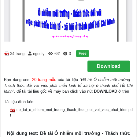
Free
34 trang
ngocly
631
0
Download
Bạn đang xem
20 trang mẫu
của tài liệu
"Đề tài Ô nhiễm môi trường -
Thách thức đối với việc phát triển kinh tế xã hội ở thành phố Hồ Chí
Minh"
, để tải tài liệu gốc về máy bạn click vào nút
DOWNLOAD
ở trên
Tài liệu đính kèm:
de_tai_o_nhiem_moi_truong_thach_thuc_doi_voi_viec_phat_trien.pd
f
Nội dung text: Đề tài Ô nhiễm môi trường - Thách thức