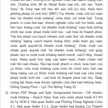
nhö: Chöông trình 3R do Nhaät Baûn taøi trôï, döï aùn “Xanh
Sony” do Sony taøi trôï hay döï aùn xöû lyù raùc thaûi theo
phöông phaùp cô sinh hoïc (MBT) Tuy nhieân, vieäc xöû lyù vaán
ñeà “oâ nhieãm moâi tröôøng” chöa thöïc söï trieät ñeå. Trong
phaïm vi cuûa ñeà taøi, nhoùm nghieân cöùu seõ tìm hieåu saâu
hôn taùc ñoäng cuûa “oâ nhieãm moâi tröôøng” vaøo ñoái töôïng
chính laø vieäc phaùt trieån kinh teá - xaõ hoäi ôû thaønh phoá.
Töø ñoù phaûi coù traùch nhieäm vôùi vaán ñeà “oâ nhieãm moâi
tröôøng” baèng caùch haønh ñoäng thöïc tieãn tham gia vaøo
vieäc giaûi quyeát“oâ nhieãm moâi tröôøng”. Vieäc moãi caù
nhaân giaûi quyeát toát “oâ nhieãm moâi tröôøng” seõ goùp
phaàn taïo ra moät moâi tröôøng laønh maïnh, saïch ñeïp, thoaûi
maùi. Hieäu quaû hoïc taäp vaø laøm vieäc chaéc chaén seõ
toát hôn raát nhieàu. Ñoù laø moät phaïm vi nhoû, neáu baïn coù
yù thöùc vôùi moâi tröôøng cuûa mình thì chính baïn ñaõ vaø
ñang naâng cao yù thöùc moâi tröôøng xaõ hoäi vaø vôùi vieäc
phaùt trieån kinh teá - xaõ hoäi ôû thaønh phoá roài ñoù. Ñaây
cuõng laø ñieàu maø nhoùm nghieân cöùu ñeà taøi höôùng ñeán.
Döông Quang Phuù – Lyù Thò Nöông Trang 10
Simpo PDF Merge and Split Unregistered Version - OÂ nhieãm
moâi tröôøng – thaùch thöùc ñoái vôùi vieäc phaùt trieån KT-XH
ôû Tp HCM 4. Heä quan ñieåm vaø Phöông Phaùp Nghieân Cöùu
4.1. Heä quan ñieåm 4.1.1. Quan ñieåm heä thoáng Coi Thaønh