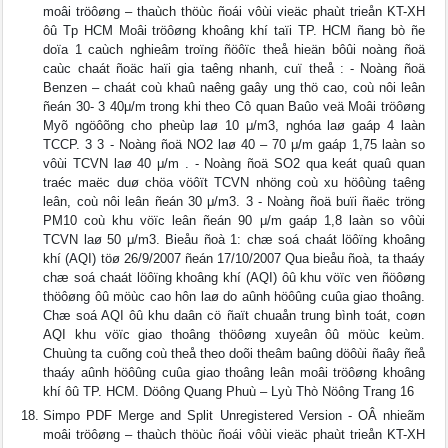
moâi tröôøng – thaùch thöùc ñoái vôùi vieäc phaùt trieån KT-XH
ôû Tp HCM Moâi tröôøng khoâng khí taïi TP. HCM ñang bò ñe
doïa 1 caùch nghieâm troïng ñöôïc theå hieän bôûi noàng ñoä
caùc chaát ñoäc haïi gia taêng nhanh, cuï theå : - Noàng ñoä
Benzen – chaát coù khaû naêng gaây ung thö cao, coù nôi leân
ñeán 30- 3 40μ/m trong khi theo Cô quan Baûo veä Moâi tröôøng
Myõ ngöôõng cho pheùp laø 10 μ/m3, nghóa laø gaáp 4 laàn
TCCP. 3 3 - Noàng ñoä NO2 laø 40 – 70 μ/m gaáp 1,75 laàn so
vôùi TCVN laø 40 μ/m . - Noàng ñoä SO2 qua keát quaû quan
traéc maëc duø chöa vöôït TCVN nhöng coù xu höôùng taêng
leân, coù nôi leân ñeán 30 μ/m3. 3 - Noàng ñoä buïi ñaëc tröng
PM10 coù khu vöïc leân ñeán 90 μ/m gaáp 1,8 laàn so vôùi
TCVN laø 50 μ/m3. Bieåu ñoà 1: chæ soá chaát löôïng khoâng
khí (AQI) töø 26/9/2007 ñeán 17/10/2007 Qua bieåu ñoà, ta thaáy
chæ soá chaát löôïng khoâng khí (AQI) ôû khu vöïc ven ñöôøng
thöôøng ôû möùc cao hôn laø do aûnh höôûng cuûa giao thoâng.
Chæ soá AQI ôû khu daân cö ñaït chuaån trung bình toát, coøn
AQI khu vöïc giao thoâng thöôøng xuyeân ôû möùc keùm.
Chuùng ta cuõng coù theå theo doõi theâm baûng döôùi ñaây ñeå
thaáy aûnh höôûng cuûa giao thoâng leân moâi tröôøng khoâng
khí ôû TP. HCM. Döông Quang Phuù – Lyù Thò Nöông Trang 16
Simpo PDF Merge and Split Unregistered Version - OÂ nhieãm
moâi tröôøng – thaùch thöùc ñoái vôùi vieäc phaùt trieån KT-XH