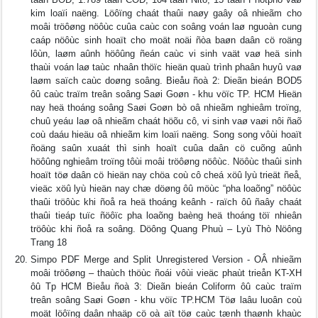
kim loaïi naëng. Löôïng chaát thaûi naøy gaây oâ nhieãm cho
moâi tröôøng nöôùc cuûa caùc con soâng voán laø nguoàn cung
caáp nöôùc sinh hoaït cho moät noäi ñòa baøn daân cö roäng
lôùn, laøm aûnh höôûng ñeán caùc vi sinh vaät vaø heä sinh
thaùi voán laø taùc nhaân thöïc hieän quaù trình phaân huyû vaø
laøm saïch caùc doøng soâng. Bieåu ñoà 2: Dieãn bieán BOD5
ôû caùc traïm treân soâng Saøi Goøn - khu vöïc TP. HCM Hieän
nay heä thoáng soâng Saøi Goøn bò oâ nhieãm nghieâm troïng,
chuû yeáu laø oâ nhieãm chaát höõu cô, vi sinh vaø vaøi nôi ñaõ
coù daáu hieäu oâ nhieãm kim loaïi naëng. Song song vôùi hoaït
ñoäng saûn xuaát thì sinh hoaït cuûa daân cö cuõng aûnh
höôûng nghieâm troïng tôùi moâi tröôøng nöôùc. Nöôùc thaûi sinh
hoaït töø daân cö hieän nay chöa coù cô cheá xöû lyù trieät ñeå,
vieäc xöû lyù hieän nay chæ döøng ôû möùc “pha loaõng” nöôùc
thaûi tröôùc khi ñoå ra heä thoáng keânh - raïch ôû ñaây chaát
thaûi tieáp tuïc ñöôïc pha loaõng baèng heä thoáng töï nhieân
tröôùc khi ñoå ra soâng. Döông Quang Phuù – Lyù Thò Nöông
Trang 18
Simpo PDF Merge and Split Unregistered Version - OÂ nhieãm
moâi tröôøng – thaùch thöùc ñoái vôùi vieäc phaùt trieån KT-XH
ôû Tp HCM Bieåu ñoà 3: Dieãn bieán Coliform ôû caùc traïm
treân soâng Saøi Goøn - khu vöïc TP.HCM Töø laâu luoân coù
moät löôïng daân nhaäp cö oà aït töø caùc tænh thaønh khaùc