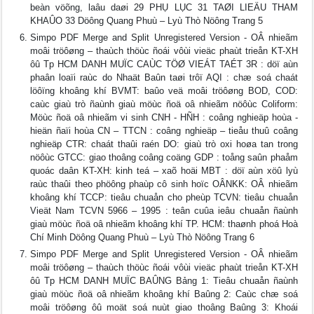
beàn vöõng, laâu daøi 29 PHỤ LỤC 31 TAØI LIEÄU THAM
KHAÛO 33 Döông Quang Phuù – Lyù Thò Nöông Trang 5
Simpo PDF Merge and Split Unregistered Version - OÂ nhieãm
moâi tröôøng – thaùch thöùc ñoái vôùi vieäc phaùt trieån KT-XH
ôû Tp HCM DANH MUÏC CAÙC TÖØ VIEÁT TAÉT 3R : döï aùn
phaân loaïi raùc do Nhaät Baûn taøi trôï AQI : chæ soá chaát
löôïng khoâng khí BVMT: baûo veä moâi tröôøng BOD, COD:
caùc giaù trò ñaùnh giaù möùc ñoä oâ nhieãm nöôùc Coliform:
Möùc ñoä oâ nhieãm vi sinh CNH - HÑH : coâng nghieäp hoùa -
hieän ñaïi hoùa CN – TTCN : coâng nghieäp – tieåu thuû coâng
nghieäp CTR: chaát thaûi raén DO: giaù trò oxi hoøa tan trong
nöôùc GTCC: giao thoâng coâng coäng GDP : toång saûn phaåm
quoác daân KT-XH: kinh teá – xaõ hoäi MBT : döï aùn xöû lyù
raùc thaûi theo phöông phaùp cô sinh hoïc OÂNKK: OÂ nhieãm
khoâng khí TCCP: tieâu chuaån cho pheùp TCVN: tieâu chuaån
Vieät Nam TCVN 5966 – 1995 : teân cuûa ieâu chuaån ñaùnh
giaù möùc ñoä oâ nhieãm khoâng khí TP. HCM: thaønh phoá Hoà
Chí Minh Döông Quang Phuù – Lyù Thò Nöông Trang 6
Simpo PDF Merge and Split Unregistered Version - OÂ nhieãm
moâi tröôøng – thaùch thöùc ñoái vôùi vieäc phaùt trieån KT-XH
ôû Tp HCM DANH MUÏC BAÛNG Bảng 1: Tieâu chuaån ñaùnh
giaù möùc ñoä oâ nhieãm khoâng khí Baûng 2: Caùc chæ soá
moâi tröôøng ôû moät soá nuùt giao thoâng Baûng 3: Khoái