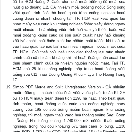
ôû Tp HCM Baûng 2: Caùc chæ soá moâi tröôøng ôû moät soá
nuùt giao thoâng 1.2. OÂ nhieãm moâi tröôøng nöôùc Song song
vôùi quaù trình ñoâ thò hoaù quaù trình coâng nghieäp hoaù
cuõng dieãn ra nhanh choùng taïi TP. HCM vaø keát quaû laø
nhaø maùy vaø caùc khu coâng nghieäp ñöôïc xaây döïng ngaøy
moät nhieàu. Theá nhöng vôùi trình ñoä vaø yù thöùc baûo veä
moâi tröôøng keùm caùc cô sôû saûn xuaát naøy ñaõ khoâng
xöû lyù chaát thaûi ñaëc bieät laø nöôùc thaûi tröôùc khi thaûi ra
vaø haäu quaû laø ñaõ laøm oâ nhieãm nguoàn nöôùc maët cuûa
TP. HCM. Coù theå noùi neáu nhö giao thoâng laø taùc nhaân
chính cuûa oâ nhieãm khoâng khí thì hoaït ñoäng saûn xuaát laø
thuû phaïm chính cuûa oâ nhieãm nguoàn nöôùc maët. Taïi TP.
HCM coù 25 khu coâng nghieäp taäp trung hoaït ñoäng vôùi
toång soá 611 nhaø Döông Quang Phuù – Lyù Thò Nöông Trang
17
Simpo PDF Merge and Split Unregistered Version - OÂ nhieãm
moâi tröôøng – thaùch thöùc ñoái vôùi vieäc phaùt trieån KT-XH
ôû Tp HCM maùy treân dieän tích 2298 ha ñaát. Theo keát quaû
tính toaùn, hoaït ñoäng cuûa caùc khu coâng nghieäp naøy
cuøng vôùi 195 cô sôû troïng ñieåm beân ngoaøi khu coâng
nghieäp, thì moãi ngaøy thaûi vaøo heä thoáng soâng Saøi Goøn
- Ñoàng Nai toång coäng 1.740.000 m3 nöôùc thaûi coâng
nghieäp, trong ñoù coù khoaûng 671 taán caën lô löûng, 1.130
taán BOD, 1.789 taán COD, 104 taán Nitô, 15 taán Photpho vaø