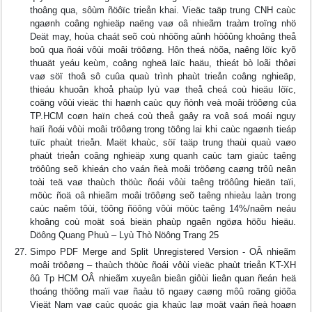
thoâng qua, sôùm ñöôïc trieån khai. Vieäc taäp trung CNH caùc
ngaønh coâng nghieäp naëng vaø oâ nhieãm traàm troïng nhö
Deät may, hoùa chaát seõ coù nhöõng aûnh höôûng khoâng theå
boû qua ñoái vôùi moâi tröôøng. Hôn theá nöõa, naêng löïc kyõ
thuaät yeáu keùm, coâng ngheä laïc haäu, thieát bò loãi thôøi
vaø söï thoâ sô cuûa quaù trình phaùt trieån coâng nghieäp,
thieáu khuoân khoå phaùp lyù vaø theå cheá coù hieäu löïc,
coäng vôùi vieäc thi haønh caùc quy ñònh veà moâi tröôøng của
TP.HCM coøn haïn cheá coù theå gaây ra voâ soá moái nguy
haïi ñoái vôùi moâi tröôøng trong töông lai khi caùc ngaønh tieáp
tuïc phaùt trieån. Maët khaùc, söï taäp trung thaùi quaù vaøo
phaùt trieån coâng nghieäp xung quanh caùc tam giaùc taêng
tröôûng seõ khieán cho vaán ñeà moâi tröôøng caøng trôû neân
toài teä vaø thaùch thöùc ñoái vôùi taêng tröôûng hieän taïi,
möùc ñoä oâ nhieãm moâi tröôøng seõ taêng nhieàu laàn trong
caùc naêm tôùi, töông ñöông vôùi möùc taêng 14%/naêm neáu
khoâng coù moät soá bieän phaùp ngaên ngöøa höõu hieäu.
Döông Quang Phuù – Lyù Thò Nöông Trang 25
Simpo PDF Merge and Split Unregistered Version - OÂ nhieãm
moâi tröôøng – thaùch thöùc ñoái vôùi vieäc phaùt trieån KT-XH
ôû Tp HCM OÂ nhieãm xuyeân bieân giôùi lieân quan ñeán heä
thoáng thöông maïi vaø ñaàu tö ngaøy caøng môû roäng giöõa
Vieät Nam vaø caùc quoác gia khaùc laø moät vaán ñeà hoaøn