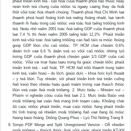
phaùt trieån kinh teá - xaõ hoäi cuûa thaønh phoá ñaõ thuùc ñaåy
neàn kinh teá chung cuûa nöôùc ta ngaøy caøng thay da ñoåi
thòt vôùi toác ñoä nhanh choùng. Thaønh phoá Hoà Chí Minh laø
thaønh phoá hoaït ñoäng kinh teá naêng ñoäng nhaát, laø tænh
thaønh ñi ñaàu trong caû nöôùc veà toác ñoä taêng tröôûng kinh
teá. Neáu nhö naêm 2001 toác ñoä taêng GDP cuûa thaønh phoá
laø 7,4 % thì ñeán naêm 2005 taêng leân 12,2%. Phaùt trieån
kinh teá vôùi toác ñoä taêng tröôûng cao ñaõ taïo ra möùc ñoùng
goùp GDP lôùn cho caû nöôùc. TP. HCM chæ chieám 0,6%
dieän tích vaø 6,6 % daân soá so vôùi caû nöôùc nhöng tyû
troïng GDP cuûa thaønh phoá chieám gaàn 1/3 GDP cuûa caû
nöôùc. Vôùi vai troø ñaàu taøu trong ña giaùc chieán löôïc phaùt
trieån kinh teá - xaõ hoäi, TP. HCM ñaõ trôû thaønh trung taâm
kinh teá, vaên hoaù – du lòch, giaùo duïc – khoa hoïc kyõ thuaät
– y teá lôùn. Tuy nhieân, söï phaùt trieån kinh teá treân cuõng
ñaõ keùo theo nhieàu haäu quaû traàm troïng vaø thaùch thöùc
lôùn veà vaán ñeà moâi tröôøng. 2. Muïc tieâu – Nhieäm vuï –
Phaïm vi nghieân cöùu cuûa ñeà taøi 2.1. Muïc tieâu Baûo veä
moâi tröôøng laø vaán ñeà mang tính toaøn caàu. Khoâng chæ
ôû caùc nöôùc phaùt trieån, maø caùc nöôùc ñang phaùt trieån
thì tình traïng oâ nhieãm moâi tröôøng ñaõ vaø ñang ôû möùc
ñaùng baùo ñoäng. Döông Quang Phuù – Lyù Thò Nöông Trang 8
Simpo PDF Merge and Split Unregistered Version - OÂ nhieãm
moâi tröôøng – thaùch thöùc ñoái vôùi vieäc phaùt trieån KT-XH