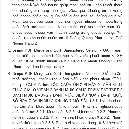
taäp theå K34A ñaõ ñoùng goùp moät soá yù kieán thieát thöïc
cho chuùng em trong thôøi gian vöøa qua. Chuùng em hi voïng
seõ nhaän ñöôïc söï giuùp ñôõ cuõng nhö söï ñoùng goùp yù
kieán töø coâ vaø toaøn theå moïi ngöôøi nhieàu hôn nöõa trong
caùc ñeà taøi laàn sau. Kính chuùc coâ vaø caùc baïn lôøi
chuùc söùc khoûe vaø thaønh coâng trong cuoäc soáng. Xin
chaân thaønh caûm oaûm ôn !!! Döông Quang Phuù – Lyù Thò
Nöông Trang 2
Simpo PDF Merge and Split Unregistered Version - OÂ nhieãm
moâi tröôøng – thaùch thöùc ñoái vôùi vieäc phaùt trieån KT-XH
ôû Tp HCM Phaàn nhaän xeùt cuûa giaùo vieân Döông Quang
Phuù – Lyù Thò Nöông Trang 3
Simpo PDF Merge and Split Unregistered Version - OÂ nhieãm
moâi tröôøng – thaùch thöùc ñoái vôùi vieäc phaùt trieån KT-XH
ôû Tp HCM Muïc luïc LÔØI CAÛM ÔN 2 PHAÀN NHAÄN XEÙT
CUÛA GIAÙO VIEÂN 3 DANH MUÏC CAÙC TÖØ VIEÁT TAÉT 6
DANH MUÏC BAÛNG 7 DANH MUÏC BIEÅU ÑOÀ 7 DANH MUÏC
SÔ ÑOÀ 7 DANH MUÏC KHUNG 7 MỞ ĐẦUU 8 1. Lyù do choïn
ñeà taøi 8 2. Muïc tieâu – Nhieäm vuï – Phaïm vi nghieân cöùu
cuûa ñeà taøi 8 2.1. Muïc tieâu 8 2.2. Nhieäm vuï 9 2.3. Phaïm vi
nghieân cöùu 9 2.3.1. Phaïm vi veà khoâng gian 9 2.3.2. Phaïm
vi veà thôøi gian 9 2.3.3. Phaïm vi veà noäi dung 10 3. Lòch söû
nghieân cöùu vaán ñeà 10 4. Heä quan ñieåm vaø Phöông Phaùp