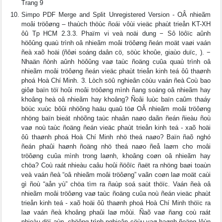
Trang 9
Simpo PDF Merge and Split Unregistered Version - OÂ nhieãm
moâi tröôøng – thaùch thöùc ñoái vôùi vieäc phaùt trieån KT-XH
ôû Tp HCM 2.3.3. Phaïm vi veà noäi dung − Sô löôïc aûnh
höôûng quaù trình oâ nhieãm moâi tröôøng ñeán moät vaøi vaán
ñeà xaõ hoäi (ñôøi soáng daân cö, söùc khoûe, giaùo duïc, ). −
Nhaän ñònh aûnh höôûng vaø taùc ñoäng cuûa quaù trình oâ
nhieãm moâi tröôøng ñeán vieäc phaùt trieån kinh teá ôû thaønh
phoá Hoà Chí Minh. 3. Lòch söû nghieân cöùu vaán ñeà Coù bao
giôø baïn töï hoûi moâi tröôøng mình ñang soáng oâ nhieãm hay
khoâng heà oâ nhieãm hay khoâng? Ñoâi luùc baïn caûm thaáy
böùc xuùc bôûi nhöõng haäu quaû töø OÂ nhieãm moâi tröôøng
nhöng baïn bieát nhöõng taùc nhaân naøo daãn ñeán ñieàu ñoù
vaø noù taùc ñoäng ñeán vieäc phaùt trieån kinh teá - xaõ hoäi
ôû thaønh phoá Hoà Chí Minh nhö theá naøo? Baïn ñaõ nghó
ñeán phaûi haønh ñoäng nhö theá naøo ñeå laøm cho moâi
tröôøng cuûa mình trong laønh, khoâng coøn oâ nhieãm hay
chöa? Coù raát nhieàu caâu hoûi ñöôïc ñaët ra nhöng baøi toaùn
veà vaán ñeà “oâ nhieãm moâi tröôøng” vaãn coøn laø moät caùi
gì ñoù “aån yù” chöa tìm ra ñaùp soá saùt thöïc. Vaán ñeà oâ
nhieãm moâi tröôøng vaø taùc ñoäng cuûa noù ñeán vieäc phaùt
trieån kinh teá - xaõ hoäi ôû thaønh phoá Hoà Chí Minh thöïc ra
laø vaán ñeà khoâng phaûi laø môùi. Ñaõ vaø ñang coù raát
nhieàu döï aùn, chöông trình nghieân cöùu vaø haønh ñoäng lôùn