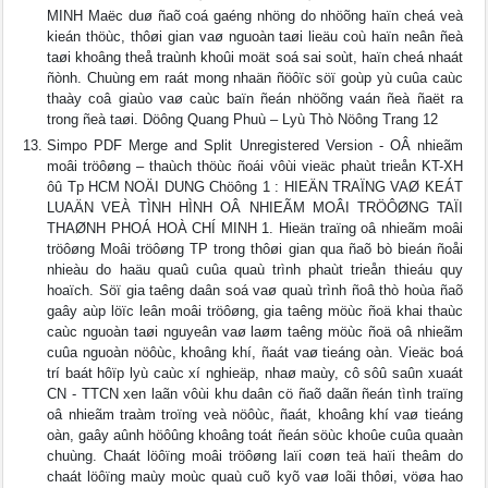
MINH Maëc duø ñaõ coá gaéng nhöng do nhöõng haïn cheá veà
kieán thöùc, thôøi gian vaø nguoàn taøi lieäu coù haïn neân ñeà
taøi khoâng theå traùnh khoûi moät soá sai soùt, haïn cheá nhaát
ñònh. Chuùng em raát mong nhaän ñöôïc söï goùp yù cuûa caùc
thaày coâ giaùo vaø caùc baïn ñeán nhöõng vaán ñeà ñaët ra
trong ñeà taøi. Döông Quang Phuù – Lyù Thò Nöông Trang 12
Simpo PDF Merge and Split Unregistered Version - OÂ nhieãm
moâi tröôøng – thaùch thöùc ñoái vôùi vieäc phaùt trieån KT-XH
ôû Tp HCM NOÄI DUNG Chöông 1 : HIEÄN TRAÏNG VAØ KEÁT
LUAÄN VEÀ TÌNH HÌNH OÂ NHIEÃM MOÂI TRÖÔØNG TAÏI
THAØNH PHOÁ HOÀ CHÍ MINH 1. Hieän traïng oâ nhieãm moâi
tröôøng Moâi tröôøng TP trong thôøi gian qua ñaõ bò bieán ñoåi
nhieàu do haäu quaû cuûa quaù trình phaùt trieån thieáu quy
hoaïch. Söï gia taêng daân soá vaø quaù trình ñoâ thò hoùa ñaõ
gaây aùp löïc leân moâi tröôøng, gia taêng möùc ñoä khai thaùc
caùc nguoàn taøi nguyeân vaø laøm taêng möùc ñoä oâ nhieãm
cuûa nguoàn nöôùc, khoâng khí, ñaát vaø tieáng oàn. Vieäc boá
trí baát hôïp lyù caùc xí nghieäp, nhaø maùy, cô sôû saûn xuaát
CN - TTCN xen laãn vôùi khu daân cö ñaõ daãn ñeán tình traïng
oâ nhieãm traàm troïng veà nöôùc, ñaát, khoâng khí vaø tieáng
oàn, gaây aûnh höôûng khoâng toát ñeán söùc khoûe cuûa quaàn
chuùng. Chaát löôïng moâi tröôøng laïi coøn teä haïi theâm do
chaát löôïng maùy moùc quaù cuõ kyõ vaø loãi thôøi, vöøa hao