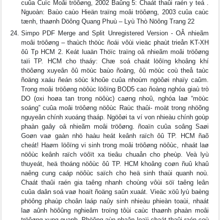
cuûa Cuïc Moâi tröôøng, 2002 Baûng 5: Chaát thaûi raén y teá .
Nguoàn: Baùo caùo Hieän traïng moâi tröôøng, 2003 cuûa caùc
tænh, thaønh Döông Quang Phuù – Lyù Thò Nöông Trang 22
Simpo PDF Merge and Split Unregistered Version - OÂ nhieãm
moâi tröôøng – thaùch thöùc ñoái vôùi vieäc phaùt trieån KT-XH
ôû Tp HCM 2. Keát luaän Thöïc traïng oâ nhieãm moâi tröôøng
taïi TP. HCM cho thaáy: Chæ soá chaát löôïng khoâng khí
thöôøng xuyeân ôû möùc baùo ñoäng, ôû möùc coù theå taùc
ñoäng xaáu ñeán söùc khoûe cuûa nhoùm ngöôøi nhaïy caûm.
Trong moâi tröôøng nöôùc löôïng BOD5 cao ñoàng nghóa giaù trò
DO (oxi hoøa tan trong nöôùc) caøng nhoû, nghóa laø “möùc
soáng” cuûa moâi tröôøng nöôùc Raùc thaûi- moät trong nhöõng
nguyeân chính xuoáng thaáp. Ngöôøi ta ví von nhieàu chính goùp
phaàn gaây oâ nhieãm moâi tröôøng. ñoaïn cuûa soâng Saøi
Goøn vaø gaàn nhö haàu heát keânh raïch ôû TP. HCM ñaõ
cheát! Haøm löôïng vi sinh trong moâi tröôøng nöôùc, nhaát laø
nöôùc keânh raïch vöôït xa tieâu chuaån cho pheùp. Veà lyù
thuyeát, heä thoáng nöôùc ôû TP. HCM khoâng coøn ñuû khaû
naêng cung caáp nöôùc saïch cho heä sinh thaùi quanh noù.
Chaát thaûi raén gia taêng nhanh choùng vôùi söï taêng leân
cuûa daân soá vaø hoaït ñoäng saûn xuaát. Vieäc xöû lyù baèng
phöông phaùp choân laáp naûy sinh nhieàu phieàn toaùi, nhaát
laø aûnh höôûng nghieâm troïng tôùi caùc thaønh phaàn moâi
tröôøng xung quanh. Phöông aùn phaân loaïi chaát thaûi raén coù