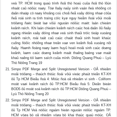
veà TP. HCM trong quaù trình ñoâ thò hoaù cuûa ñoâ thò lôùn
nhaát caû nöôùc naøy. Töø ñaây naûy sinh vaán ñeà nhöõng cö
daân nhaäp cö naøy khoâng coù choã ñeå xaây döïng nhaø cöûa
ñeå roài sinh ra tình traïng cöïc kyø nguy hieåm ñoái vôùi moâi
tröôøng ñaëc bieät laø vôùi nguoàn nöôùc maët: laán chieám
keânh raïch. Khi laán chieám keânh raïch caùc hoä daân ôû ñaây
ngang nhieân xaây döïng nhaø veä sinh thaûi tröïc tieáp xuoáng
keânh raïch, roài taát caû caùc chaát thaûi sinh hoaït khaùc
cuõng ñöôïc nhöõng nhaø treân vaø ven keânh ñoå xuoáng nôi
ñaây. Haønh ñoäng naøy laøm huyû hoaïi moâi sinh caùc doøng
keânh, laøm caùc doøng keânh maát thaêng baèng vaø maát
khaû naêng töï laøm saïch cuûa mình. Döông Quang Phuù – Lyù
Thò Nöông Trang 19
Simpo PDF Merge and Split Unregistered Version - OÂ nhieãm
moâi tröôøng – thaùch thöùc ñoái vôùi vieäc phaùt trieån KT-XH
ôû Tp HCM Bieåu ñoà 4: Möùc ñoä oâ nhieãm vi sinh - Coliform
moät vaøi keânh raïch ôû TP.HCM Bieåu ñoà 5: Dieãn bieán
BOD5 ôû moät soá keânh raïch ôû TP.HCM Döông Quang Phuù –
Lyù Thò Nöông Trang 20
Simpo PDF Merge and Split Unregistered Version - OÂ nhieãm
moâi tröôøng – thaùch thöùc ñoái vôùi vieäc phaùt trieån KT-XH
ôû Tp HCM Veà nöôùc ngaàm hieän nguoàn nöôùc ngaàm TP.
HCM vöøa bò oâ nhieãm vöøa bò khai thaùc quaù möùc. OÂ