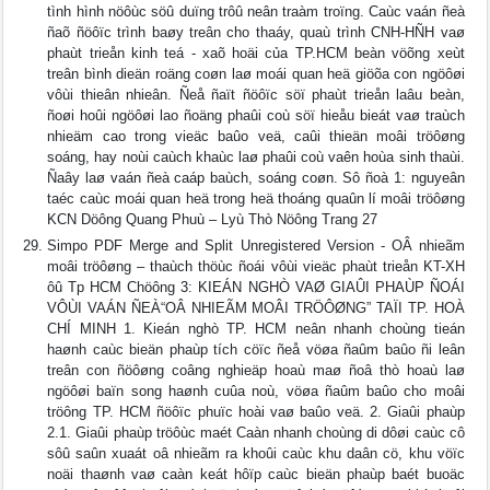
tình hình nöôùc söû duïng trôû neân traàm troïng. Caùc vaán ñeà
ñaõ ñöôïc trình baøy treân cho thaáy, quaù trình CNH-HÑH vaø
phaùt trieån kinh teá - xaõ hoäi của TP.HCM beàn vöõng xeùt
treân bình dieän roäng coøn laø moái quan heä giöõa con ngöôøi
vôùi thieân nhieân. Ñeå ñaït ñöôïc söï phaùt trieån laâu beàn,
ñoøi hoûi ngöôøi lao ñoäng phaûi coù söï hieåu bieát vaø traùch
nhieäm cao trong vieäc baûo veä, caûi thieän moâi tröôøng
soáng, hay noùi caùch khaùc laø phaûi coù vaên hoùa sinh thaùi.
Ñaây laø vaán ñeà caáp baùch, soáng coøn. Sô ñoà 1: nguyeân
taéc caùc moái quan heä trong heä thoáng quaûn lí moâi tröôøng
KCN Döông Quang Phuù – Lyù Thò Nöông Trang 27
Simpo PDF Merge and Split Unregistered Version - OÂ nhieãm
moâi tröôøng – thaùch thöùc ñoái vôùi vieäc phaùt trieån KT-XH
ôû Tp HCM Chöông 3: KIEÁN NGHÒ VAØ GIAÛI PHAÙP ÑOÁI
VÔÙI VAÁN ÑEÀ“OÂ NHIEÃM MOÂI TRÖÔØNG” TAÏI TP. HOÀ
CHÍ MINH 1. Kieán nghò TP. HCM neân nhanh choùng tieán
haønh caùc bieän phaùp tích cöïc ñeå vöøa ñaûm baûo ñi leân
treân con ñöôøng coâng nghieäp hoaù maø ñoâ thò hoaù laø
ngöôøi baïn song haønh cuûa noù, vöøa ñaûm baûo cho moâi
tröông TP. HCM ñöôïc phuïc hoài vaø baûo veä. 2. Giaûi phaùp
2.1. Giaûi phaùp tröôùc maét Caàn nhanh choùng di dôøi caùc cô
sôû saûn xuaát oâ nhieãm ra khoûi caùc khu daân cö, khu vöïc
noäi thaønh vaø caàn keát hôïp caùc bieän phaùp baét buoäc