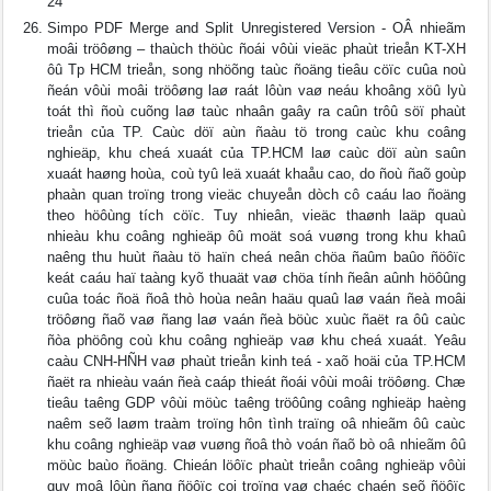
24
Simpo PDF Merge and Split Unregistered Version - OÂ nhieãm
moâi tröôøng – thaùch thöùc ñoái vôùi vieäc phaùt trieån KT-XH
ôû Tp HCM trieån, song nhöõng taùc ñoäng tieâu cöïc cuûa noù
ñeán vôùi moâi tröôøng laø raát lôùn vaø neáu khoâng xöû lyù
toát thì ñoù cuõng laø taùc nhaân gaây ra caûn trôû söï phaùt
trieån của TP. Caùc döï aùn ñaàu tö trong caùc khu coâng
nghieäp, khu cheá xuaát của TP.HCM laø caùc döï aùn saûn
xuaát haøng hoùa, coù tyû leä xuaát khaåu cao, do ñoù ñaõ goùp
phaàn quan troïng trong vieäc chuyeån dòch cô caáu lao ñoäng
theo höôùng tích cöïc. Tuy nhieân, vieäc thaønh laäp quaù
nhieàu khu coâng nghieäp ôû moät soá vuøng trong khu khaû
naêng thu huùt ñaàu tö haïn cheá neân chöa ñaûm baûo ñöôïc
keát caáu haï taàng kyõ thuaät vaø chöa tính ñeân aûnh höôûng
cuûa toác ñoä ñoâ thò hoùa neân haäu quaû laø vaán ñeà moâi
tröôøng ñaõ vaø ñang laø vaán ñeà böùc xuùc ñaët ra ôû caùc
ñòa phöông coù khu coâng nghieäp vaø khu cheá xuaát. Yeâu
caàu CNH-HÑH vaø phaùt trieån kinh teá - xaõ hoäi của TP.HCM
ñaët ra nhieàu vaán ñeà caáp thieát ñoái vôùi moâi tröôøng. Chæ
tieâu taêng GDP vôùi möùc taêng tröôûng coâng nghieäp haèng
naêm seõ laøm traàm troïng hôn tình traïng oâ nhieãm ôû caùc
khu coâng nghieäp vaø vuøng ñoâ thò voán ñaõ bò oâ nhieãm ôû
möùc baùo ñoäng. Chieán löôïc phaùt trieån coâng nghieäp vôùi
quy moâ lôùn ñang ñöôïc coi troïng vaø chaéc chaén seõ ñöôïc