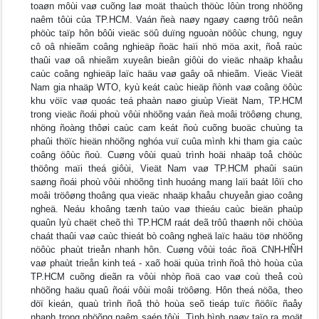
toaøn môùi vaø cuõng laø moät thaùch thöùc lôùn trong nhöõng
naêm tôùi của TP.HCM. Vaán ñeà naøy ngaøy caøng trôû neân
phöùc taïp hôn bôûi vieäc söû duïng nguoàn nöôùc chung, nguy
cô oâ nhieãm coâng nghieäp ñoäc haïi nhö möa axit, ñoå raùc
thaûi vaø oâ nhieãm xuyeân bieân giôùi do vieäc nhaäp khaåu
caùc coâng nghieäp laïc haäu vaø gaây oâ nhieãm. Vieäc Vieät
Nam gia nhaäp WTO, kyù keát caùc hieäp ñònh vaø coâng öôùc
khu vöïc vaø quoác teá phaàn naøo giuùp Vieät Nam, TP.HCM
trong vieäc ñoái phoù vôùi nhöõng vaán ñeà moâi tröôøng chung,
nhöng ñoàng thôøi caùc cam keát ñoù cuõng buoäc chuùng ta
phaûi thöïc hieän nhöõng nghóa vuï cuûa mình khi tham gia caùc
coâng öôùc ñoù. Cuøng vôùi quaù trình hoäi nhaäp toå chöùc
thöông maïi theá giôùi, Vieät Nam vaø TP.HCM phaûi saün
saøng ñoái phoù vôùi nhöõng tình huoáng mang laïi baát lôïi cho
moâi tröôøng thoâng qua vieäc nhaäp khaåu chuyeån giao coâng
ngheä. Neáu khoâng tænh taùo vaø thieáu caùc bieän phaùp
quaûn lyù chaët cheõ thì TP.HCM raát deã trôû thaønh nôi chöùa
chaát thaûi vaø caùc thieát bò coâng ngheä laïc haäu töø nhöõng
nöôùc phaùt trieån nhanh hôn. Cuøng vôùi toác ñoä CNH-HÑH
vaø phaùt trieån kinh teá - xaõ hoäi quùa trình ñoâ thò hoùa của
TP.HCM cuõng dieãn ra vôùi nhòp ñoä cao vaø coù theå coù
nhöõng haäu quaû ñoái vôùi moâi tröôøng. Hôn theá nöõa, theo
döï kieán, quaù trình ñoâ thò hoùa seõ tieáp tuïc ñöôïc ñaåy
nhanh trong nhöõng naêm saép tôùi. Tình hình naøy taïo ra moät