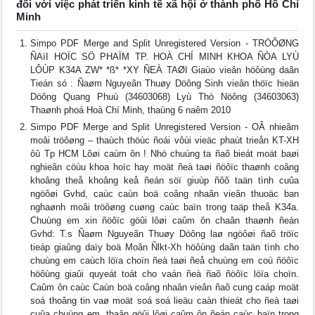
đối với việc phát triển kinh tế xã hội ở thành phố Hồ Chí
Minh
Simpo PDF Merge and Split Unregistered Version - TRÖÔØNG
ÑAïI HOÏC SÖ PHAÏM TP. HOÀ CHÍ MINH KHOA ÑÒA LYÙ
LÔÙP K34A ZW* *ß* *XY ÑEÀ TAØI Giaùo vieân höôùng daãn
Tieán só : Ñaøm Nguyeãn Thuøy Döông Sinh vieân thöïc hieän
Döông Quang Phuù (34603068) Lyù Thò Nöông (34603063)
Thaønh phoá Hoà Chí Minh, thaùng 6 naêm 2010
Simpo PDF Merge and Split Unregistered Version - OÂ nhieãm
moâi tröôøng – thaùch thöùc ñoái vôùi vieäc phaùt trieån KT-XH
ôû Tp HCM Lôøi caùm ôn ! Nhö chuùng ta ñaõ bieát moät baøi
nghieân cöùu khoa hoïc hay moät ñeà taøi ñöôïc thaønh coâng
khoâng theå khoâng keå ñeán söï giuùp ñôõ taän tình cuûa
ngöôøi Gvhd, caùc caùn boä coâng nhaân vieân thuoäc ban
nghaønh moâi tröôøng cuøng caùc baïn trong taäp theå K34a.
Chuùng em xin ñöôïc göûi lôøi caûm ôn chaân thaønh ñeán
Gvhd: T.s Ñaøm Nguyeãn Thuøy Döông laø ngöôøi ñaõ tröïc
tieáp giaûng daïy boä Moân Ñlkt-Xh höôùng daãn taän tình cho
chuùng em caùch löïa choïn ñeà taøi ñeå chuùng em coù ñöôïc
höôùng giaûi quyeát toát cho vaán ñeà ñaõ ñöôïc löïa choïn.
Caûm ôn caùc Caùn boä coâng nhaân vieân ñaõ cung caáp moät
soá thoâng tin vaø moät soá soá lieäu caàn thieát cho ñeà taøi
cuûa chuùng em, thaân göûi lôøi caûm ôn ñeán caùc baïn trong