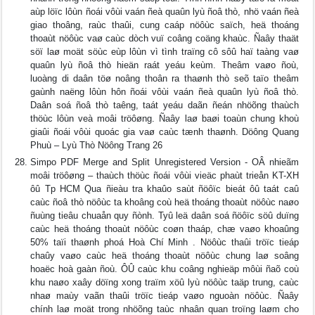
aùp löïc lôùn ñoái vôùi vaán ñeà quaûn lyù ñoâ thò, nhö vaán ñeà
giao thoâng, raùc thaûi, cung caáp nöôùc saïch, heä thoáng
thoaùt nöôùc vaø caùc dòch vuï coâng coäng khaùc. Ñaây thaät
söï laø moät söùc eùp lôùn vì tình traïng cô sôû haï taàng vaø
quaûn lyù ñoâ thò hieän raát yeáu keùm. Theâm vaøo ñoù,
luoàng di daân töø noâng thoân ra thaønh thò seõ taïo theâm
gaùnh naëng lôùn hôn ñoái vôùi vaán ñeà quaûn lyù ñoâ thò.
Daân soá ñoâ thò taêng, taát yeáu daãn ñeán nhöõng thaùch
thöùc lôùn veà moâi tröôøng. Ñaây laø baøi toaùn chung khoù
giaûi ñoái vôùi quoác gia vaø caùc tænh thaønh. Döông Quang
Phuù – Lyù Thò Nöông Trang 26
Simpo PDF Merge and Split Unregistered Version - OÂ nhieãm
moâi tröôøng – thaùch thöùc ñoái vôùi vieäc phaùt trieån KT-XH
ôû Tp HCM Qua ñieàu tra khaûo saùt ñöôïc bieát ôû taát caû
caùc ñoâ thò nöôùc ta khoâng coù heä thoáng thoaùt nöôùc naøo
ñuùng tieâu chuaån quy ñònh. Tyû leä daân soá ñöôïc söû duïng
caùc heä thoáng thoaùt nöôùc coøn thaáp, chæ vaøo khoaûng
50% taïi thaønh phoá Hoà Chí Minh . Nöôùc thaûi tröïc tieáp
chaûy vaøo caùc heä thoáng thoaùt nöôùc chung laø soâng
hoaëc hoà gaàn ñoù. ÔÛ caùc khu coâng nghieäp môùi ñaõ coù
khu naøo xaây döïng xong traïm xöû lyù nöôùc taäp trung, caùc
nhaø maùy vaãn thaûi tröïc tieáp vaøo nguoàn nöôùc. Ñaây
chính laø moät trong nhöõng taùc nhaân quan troïng laøm cho