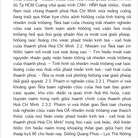
ôû Tp HCM Cuøng vôùi quaù trình CNH - HÑH ñaát nöôùc, Vieät
Nam noùi chung thaønh phoá Hoà Chí Minh noùi rieâng cuõng
ñang traûi qua thôøi kyø chòu aûnh höôûng cuûa tình traïng oâ
nhieãm moâi tröôøng. Ñeà taøi cuûa chuùng toâi nhaèm nghieân
cöùu vaø xaùc ñònh taàm aûnh höôûng veà vaán ñeà moâi
tröôøng ñeå qua ñoù goùp phaàn ñöa ra moät soá giaûi phaùp,
höôùng taùc ñoäng cho vieäc phaùt trieån kinh teá - xaõ hoäi
cuûa thaønh phoá Hoà Chí Minh. 2.2. Nhieäm vuï Ñeà taøi xin
ñöôïc laøm roõ moät soá noäi dung sau: − Tìm hieåu moät vaøi
nguyeân nhaân gaây neân hieän töôïng oâ nhieãm moâi tröôøng
cuûa thaønh phoá. − Tình hình oâ nhieãm moâi tröôøng vaø taùc
ñoäng cuûa noù ñoái vôùi phaùt trieån kinh teá - xaõ hoäi cuûa
thaønh phoá. − Ñöa ra moät soá phöông höôùng vaø giaûi phaùp
ñeå giaûi quyeát. 2.3. Phaïm vi nghieân cöùu 2.3.1. Phaïm vi veà
khoâng gian Ñòa baøn nghieân cöùu cuûa ñeà taøi bao goàm
caùc quaän, khu vöïc dieãn ra quaù trình ñoâ thò hoùa, caùc
huyeän naèm trong ranh giôùi haønh chính cuûa thaønh phoá
Hoà Chí Minh. 2.3.2. Phaïm vi veà thôøi gian Ñeà taøi chuùng
toâi nghieân cöùu vaán ñeà OÂ nhieãm moâi tröôøng vaø thaùch
thöùc cuûa noù ñeán vieäc phaùt trieån kinh teá - xaõ hoäi ôû
thaønh phoá Hoà Chí Minh” trong ñoù caùc soá lieäu, döõ kieän
ñöôïc tìm hieåu naèm trong khoaûng thôøi gian giôùi haïn töø
thaäp kyû 90 cho ñeán nay. Döông Quang Phuù – Lyù Thò Nöông