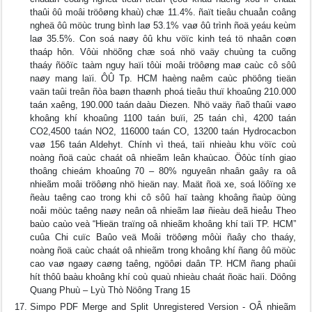
thaûi ôû moâi tröôøng khaù) chæ 11.4%. ñaït tieâu chuaån coâng
ngheä ôû möùc trung bình laø 53.1% vaø ôû trình ñoä yeáu keùm
laø 35.5%. Con soá naøy ôû khu vöïc kinh teá tö nhaân coøn
thaáp hôn. Vôùi nhöõng chæ soá nhö vaäy chuùng ta cuõng
thaáy ñöôïc taàm nguy haïi tôùi moâi tröôøng maø caùc cô sôû
naøy mang laïi. ÔÛ Tp. HCM haèng naêm caùc phöông tieän
vaän taûi treân ñòa baøn thaønh phoá tieâu thuï khoaûng 210.000
taán xaêng, 190.000 taán daàu Diezen. Nhö vaäy ñaõ thaûi vaøo
khoâng khí khoaûng 1100 taán buïi, 25 taán chì, 4200 taán
CO2,4500 taán NO2, 116000 taán CO, 13200 taán Hydrocacbon
vaø 156 taán Aldehyt. Chính vì theá, taïi nhieàu khu vöïc coù
noàng ñoä caùc chaát oâ nhieãm leân khaùcao. Öôùc tính giao
thoâng chieám khoaûng 70 – 80% nguyeân nhaân gaây ra oâ
nhieãm moâi tröôøng nhö hieän nay. Maät ñoä xe, soá löôïng xe
ñeàu taêng cao trong khi cô sôû haï taàng khoâng ñaùp öùng
noåi möùc taêng naøy neân oâ nhieãm laø ñieàu deã hieåu Theo
baùo caùo veà “Hieän traïng oâ nhieãm khoâng khí taïi TP. HCM”
cuûa Chi cuïc Baûo veä Moâi tröôøng môùi ñaây cho thaáy,
noàng ñoä caùc chaát oâ nhieãm trong khoâng khí ñang ôû möùc
cao vaø ngaøy caøng taêng, ngöôøi daân TP. HCM ñang phaûi
hít thôû baàu khoâng khí coù quaù nhieàu chaát ñoäc haïi. Döông
Quang Phuù – Lyù Thò Nöông Trang 15
Simpo PDF Merge and Split Unregistered Version - OÂ nhieãm