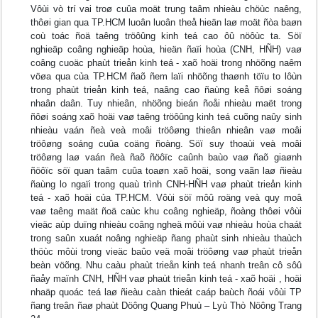
Vôùi vò trí vai troø cuûa moät trung taâm nhieàu chöùc naêng,
thôøi gian qua TP.HCM luoân luoân theå hieän laø moät ñòa baøn
coù toác ñoä taêng tröôûng kinh teá cao ôû nöôùc ta. Söï
nghieäp coâng nghieäp hoùa, hieän ñaïi hoùa (CNH, HÑH) vaø
coâng cuoäc phaùt trieån kinh teá - xaõ hoäi trong nhöõng naêm
vöøa qua của TP.HCM ñaõ ñem laïi nhöõng thaønh töïu to lôùn
trong phaùt trieån kinh teá, naâng cao ñaùng keå ñôøi soáng
nhaân daân. Tuy nhieân, nhöõng bieán ñoåi nhieàu maët trong
ñôøi soáng xaõ hoäi vaø taêng tröôûng kinh teá cuõng naûy sinh
nhieàu vaán ñeà veà moâi tröôøng thieân nhieân vaø moâi
tröôøng soáng cuûa coäng ñoàng. Söï suy thoaùi veà moâi
tröôøng laø vaán ñeà ñaõ ñöôïc caûnh baùo vaø ñaõ giaønh
ñöôïc söï quan taâm cuûa toaøn xaõ hoäi, song vaãn laø ñieàu
ñaùng lo ngaïi trong quaù trình CNH-HÑH vaø phaùt trieån kinh
teá - xaõ hoäi của TP.HCM. Vôùi söï môû roäng veà quy moâ
vaø taêng maät ñoä caùc khu coâng nghieäp, ñoàng thôøi vôùi
vieäc aùp duïng nhieàu coâng ngheä môùi vaø nhieàu hoùa chaát
trong saûn xuaát noâng nghieäp ñang phaùt sinh nhieàu thaùch
thöùc môùi trong vieäc baûo veä moâi tröôøng vaø phaùt trieån
beàn vöõng. Nhu caàu phaùt trieån kinh teá nhanh treân cô sôû
ñaåy maïnh CNH, HÑH vaø phaùt trieån kinh teá - xaõ hoäi , hoäi
nhaäp quoác teá laø ñieàu caàn thieát caáp baùch ñoái vôùi TP
ñang treân ñaø phaùt Döông Quang Phuù – Lyù Thò Nöông Trang