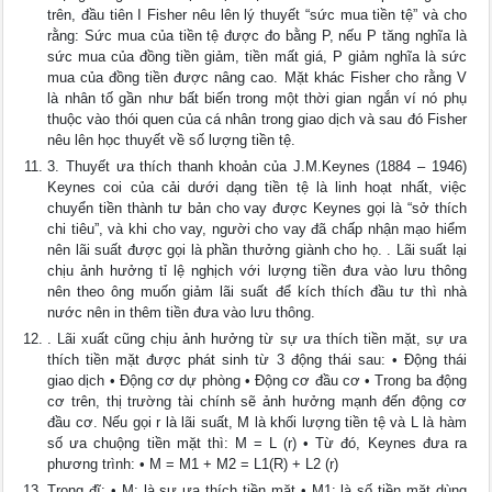
trên, đầu tiên I Fisher nêu lên lý thuyết “sức mua tiền tệ” và cho
rằng: Sức mua của tiền tệ được đo bằng P, nếu P tăng nghĩa là
sức mua của đồng tiền giảm, tiền mất giá, P giảm nghĩa là sức
mua của đồng tiền được nâng cao. Mặt khác Fisher cho rằng V
là nhân tố gần như bất biến trong một thời gian ngắn ví nó phụ
thuộc vào thói quen của cá nhân trong giao dịch và sau đó Fisher
nêu lên học thuyết về số lượng tiền tệ.
3. Thuyết ưa thích thanh khoản của J.M.Keynes (1884 – 1946)
Keynes coi của cải dưới dạng tiền tệ là linh hoạt nhất, việc
chuyển tiền thành tư bản cho vay được Keynes gọi là “sở thích
chi tiêu”, và khi cho vay, người cho vay đã chấp nhận mạo hiểm
nên lãi suất được gọi là phần thưởng giành cho họ. . Lãi suất lại
chịu ảnh hưởng tỉ lệ nghịch với lượng tiền đưa vào lưu thông
nên theo ông muốn giảm lãi suất để kích thích đầu tư thì nhà
nước nên in thêm tiền đưa vào lưu thông.
. Lãi xuất cũng chịu ảnh hưởng từ sự ưa thích tiền mặt, sự ưa
thích tiền mặt được phát sinh từ 3 động thái sau: • Động thái
giao dịch • Động cơ dự phòng • Động cơ đầu cơ • Trong ba động
cơ trên, thị trường tài chính sẽ ảnh hưởng mạnh đến động cơ
đầu cơ. Nếu gọi r là lãi suất, M là khối lượng tiền tệ và L là hàm
số ưa chuộng tiền mặt thì: M = L (r) • Từ đó, Keynes đưa ra
phương trình: • M = M1 + M2 = L1(R) + L2 (r)
Trong đĩ: • M: là sự ưa thích tiền mặt • M1: là số tiền mặt dùng