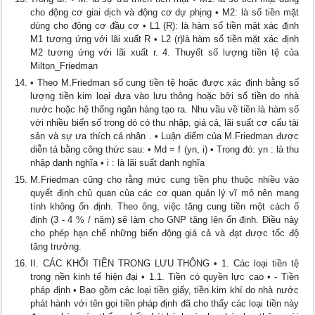
cho động cơ giai dịch và động cơ dự phịng • M2: là số tiền mặt
dùng cho động cơ đầu cơ • L1 (R): là hàm số tiền mặt xác định
M1 tương ứng với lãi xuất R • L2 (r)là hàm số tiền mặt xác định
M2 tương ứng với lãi xuất r. 4. Thuyết số lượng tiền tệ của
Milton_Friedman
• Theo M.Friedman số cung tiền tệ hoặc được xác định bằng số
lượng tiền kim loại đưa vào lưu thông hoặc bởi số tiền do nhà
nước hoặc hệ thống ngân hàng tạo ra. Nhu vầu về tiền là hàm số
với nhiều biến số trong dó có thu nhập, giá cả, lãi suất cơ cấu tài
sản và sự ưa thích cá nhân . • Luận điểm của M.Friedman được
diễn tả bằng công thức sau: • Md = f (yn, i) • Trong đó: yn : là thu
nhập danh nghĩa • i : là lãi suất danh nghĩa
M.Friedman cũng cho rằng mức cung tiền phụ thuộc nhiều vào
quyết định chủ quan của các cơ quan quản lý vĩ mô nên mang
tính không ổn định. Theo ông, việc tăng cung tiền một cách ổ
định (3 - 4 % / năm) sẽ làm cho GNP tăng lên ổn định. Điều này
cho phép hạn chế những biến động giá cả và đạt được tốc độ
tăng trưởng.
II. CÁC KHỐI TIỀN TRONG LƯU THÔNG • 1. Các loại tiền tệ
trong nền kinh tế hiện đại • 1.1. Tiền có quyền lực cao • - Tiền
pháp định • Bao gồm các loại tiền giấy, tiền kim khí do nhà nước
phát hành với tên gọi tiền pháp định đã cho thấy các loại tiền này