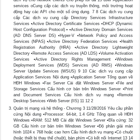
services oCung cấp các dịch vụ truyền thông, môi trường hoạt
động hay các API cho một số ứng dụng. 7 8 Các dịch vụ cung
cấp Các dịch vụ cung cấp Directory Services Infrastructure
Services •Active Directory Certificate Services •DHCP (Dynamic
Host Configuration Protocol) • •Active Directory Domain Services
(AD DNS Server DS) •Hyper-V •Network Policy and Access
Services (NPAS) •Active Directory Federation Services •Health
Registration Authority (HRA) •Active Directory Lightweight
Directory •Remote Access Services (AD LDS) •Volume Activation
Services •Active Directory Rights Management •Windows
Deployment Services (WDS) Services (AD RMS) •Windows
Server Update Services (WSUS) 9 10 Các dịch vụ cung cấp
Application Services Nội dung •Application Server Tổng quan về
HĐH Windows •Fax Server Cài đặt Windows Server •File and
Storage Services Cấu hình cơ bản trên Windows Server •Print
and Document Services Cấu hình dịch vụ mạng •Remote
Desktop Services •Web Server (IIS) 11 12 2
Quản trị mạng và hệ thống - Chương 3 11/28/2016 Yêu cầu phần
cứng Nội dung •Processor: 64-bit, 1.4 GHz Tổng quan về HĐH
Windows •RAM: 512 MB Cài đặt Windows Server •Đĩa cứng: 32
GB Cấu hình cơ bản trên Windows Server •Độ phân giải màn
hình 1024 x 768 hoặc cao hơn Cấu hình dịch vụ mạng •Có chuột
(hoặc thiết bị thay thế chuột), bàn phím •Có kết nối Internet 13 14