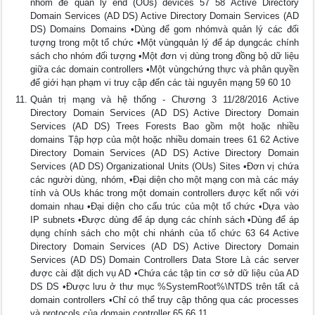
nhóm để quản lý end (OUs) devices 57 58 Active Directory
Domain Services (AD DS) Active Directory Domain Services (AD
DS) Domains Domains •Dùng để gom nhómvà quản lý các đối
tượng trong một tổ chức •Một vùngquản lý để áp dụngcác chính
sách cho nhóm đối tượng •Một đơn vị dùng trong đồng bộ dữ liệu
giữa các domain controllers •Một vùngchứng thực và phân quyền
để giới hạn phạm vi truy cập đến các tài nguyên mạng 59 60 10
Quản trị mạng và hệ thống - Chương 3 11/28/2016 Active
Directory Domain Services (AD DS) Active Directory Domain
Services (AD DS) Trees Forests Bao gồm một hoặc nhiều
domains Tập hợp của một hoặc nhiều domain trees 61 62 Active
Directory Domain Services (AD DS) Active Directory Domain
Services (AD DS) Organizational Units (OUs) Sites •Đơn vị chứa
các người dùng, nhóm, •Đại diện cho một mạng con mà các máy
tính và OUs khác trong một domain controllers được kết nối với
domain nhau •Đại diện cho cấu trúc của một tổ chức •Dựa vào
IP subnets •Được dùng để áp dụng các chính sách •Dùng để áp
dụng chính sách cho một chi nhánh của tổ chức 63 64 Active
Directory Domain Services (AD DS) Active Directory Domain
Services (AD DS) Domain Controllers Data Store Là các server
được cài đặt dịch vụ AD •Chứa các tập tin cơ sở dữ liệu của AD
DS DS •Được lưu ở thư mục %SystemRoot%\NTDS trên tất cả
domain controllers •Chỉ có thể truy cập thông qua các processes
và protocols của domain controller 65 66 11