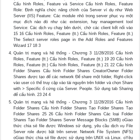
Cấu hình Roles, Feature và Service Cấu hình Roles, Feature
Role: Định nghĩa chức năng chính của Server ví dụ như Web
Server (IIS) Feature: Các module nhỏ trong server phục vụ một
mục đích nào đó như các extension, hay management tool
Service: Các dịch vụ chạy bên dưới, chờ các client kết nối vào
15 16 Cấu hình Roles, Feature (tt.) Cấu hình Roles, Feature (tt.)
The Select server roles page in the Add Roles and Features
Wizard 17 18 3
Quản trị mạng và hệ thống - Chương 3 11/28/2016 Cấu hình
Roles, Feature (tt.) Cấu hình Roles, Feature (tt.) 19 20 Cấu hình
Roles, Feature (tt.) Cấu hình Roles, Feature (tt.) 21 22 Cấu hình
Folder Shares Cấu hình Folder Shares Creator/Owner Folder
Shares được tạo để các network Để share một folder, Right-click
vào user có thể truy cập vào tài nguyên trên folder và chọn Share
with > Specific ổ cứng của Server. People. Sử dụng tab Sharing
để cấu hình. 23 24 4
Quản trị mạng và hệ thống - Chương 3 11/28/2016 Cấu hình
Folder Shares Cấu hình Folder Shares Tạo Folder Shares Tạo
Folder Shares 25 26 Cấu hình Folder Shares Các loại Folder
Shares Tạo Folder Shares Server Message Blocks (SMB) oGiao
thức chia sẻ file được Windows sử dụng, yêu cầu dịch vụ File
Server role được bật trên server. Network File System (NFS)
oGiao thức chia sẻ file được sử dụng trên UNIX và Linux. oYêu