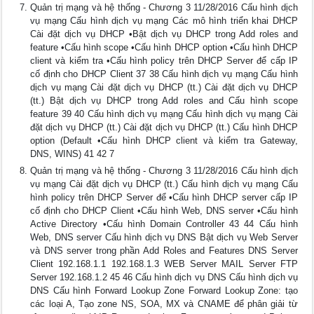
Quản trị mạng và hệ thống - Chương 3 11/28/2016 Cấu hình dịch
vụ mạng Cấu hình dịch vụ mạng Các mô hình triển khai DHCP
Cài đặt dịch vụ DHCP •Bật dịch vụ DHCP trong Add roles and
feature •Cấu hình scope •Cấu hình DHCP option •Cấu hình DHCP
client và kiểm tra •Cấu hình policy trên DHCP Server để cấp IP
cố định cho DHCP Client 37 38 Cấu hình dịch vụ mạng Cấu hình
dịch vụ mạng Cài đặt dịch vụ DHCP (tt.) Cài đặt dịch vụ DHCP
(tt.) Bật dịch vụ DHCP trong Add roles and Cấu hình scope
feature 39 40 Cấu hình dịch vụ mạng Cấu hình dịch vụ mạng Cài
đặt dịch vụ DHCP (tt.) Cài đặt dịch vụ DHCP (tt.) Cấu hình DHCP
option (Default •Cấu hình DHCP client và kiểm tra Gateway,
DNS, WINS) 41 42 7
Quản trị mạng và hệ thống - Chương 3 11/28/2016 Cấu hình dịch
vụ mạng Cài đặt dịch vụ DHCP (tt.) Cấu hình dịch vụ mạng Cấu
hình policy trên DHCP Server để •Cấu hình DHCP server cấp IP
cố định cho DHCP Client •Cấu hình Web, DNS server •Cấu hình
Active Directory •Cấu hình Domain Controller 43 44 Cấu hình
Web, DNS server Cấu hình dịch vụ DNS Bật dịch vụ Web Server
và DNS server trong phần Add Roles and Features DNS Server
Client 192.168.1.1 192.168.1.3 WEB Server MAIL Server FTP
Server 192.168.1.2 45 46 Cấu hình dịch vụ DNS Cấu hình dịch vụ
DNS Cấu hình Forward Lookup Zone Forward Lookup Zone: tạo
các loại A, Tạo zone NS, SOA, MX và CNAME để phân giải từ