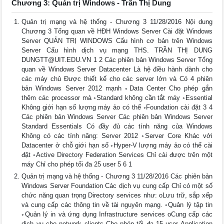
Chương 3: Quản trị Windows - Trần Thị Dung
Quản trị mạng và hệ thống - Chương 3 11/28/2016 Nội dung
Chương 3 Tổng quan về HĐH Windows Server Cài đặt Windows
Server QUẢN TRỊ WINDOWS Cấu hình cơ bản trên Windows
Server Cấu hình dịch vụ mạng THS. TRẦN THỊ DUNG
DUNGTT@UIT.EDU.VN
1 2 Các phiên bản Windows Server Tổng
quan về Windows Server Datacenter Là hệ điều hành dành cho
các máy chủ Được thiết kế cho các server lớn và Có 4 phiên
bản Windows Server 2012 mạnh ◦Data Center Cho phép gắn
thêm các processor mà ◦Standard không cần tắt máy ◦Essential
Không giới hạn số lượng máy ảo có thể ◦Foundation cài đặt 3 4
Các phiên bản Windows Server Các phiên bản Windows Server
Standard Essentials Có đầy đủ các tính năng của Windows
Không có các tính năng: Server 2012 ◦Server Core Khác với
Datacenter ở chỗ giới hạn số ◦Hyper-V lượng máy ảo có thể cài
đặt ◦Active Directory Federation Services Chỉ cài được trên một
máy Chỉ cho phép tối đa 25 user 5 6 1
Quản trị mạng và hệ thống - Chương 3 11/28/2016 Các phiên bản
Windows Server Foundation Các dịch vụ cung cấp Chỉ có một số
chức năng quan trọng Directory services như: oLưu trữ, sắp xếp
và cung cấp các thông tin về tài nguyên mạng. ◦Quản lý tập tin
◦Quản lý in và ứng dụng Infrastructure services oCung cấp các
dịch vụ cho network clients Cho phép tối đa 15 user Application