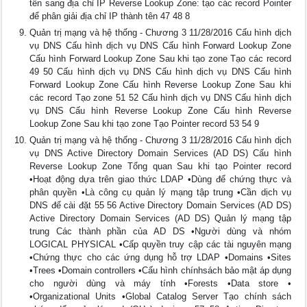
tên sang địa chỉ IP Reverse Lookup Zone: tạo các record Pointer
để phân giải địa chỉ IP thành tên 47 48 8
Quản trị mạng và hệ thống - Chương 3 11/28/2016 Cấu hình dịch
vụ DNS Cấu hình dịch vụ DNS Cấu hình Forward Lookup Zone
Cấu hình Forward Lookup Zone Sau khi tạo zone Tạo các record
49 50 Cấu hình dịch vụ DNS Cấu hình dịch vụ DNS Cấu hình
Forward Lookup Zone Cấu hình Reverse Lookup Zone Sau khi
các record Tạo zone 51 52 Cấu hình dịch vụ DNS Cấu hình dịch
vụ DNS Cấu hình Reverse Lookup Zone Cấu hình Reverse
Lookup Zone Sau khi tạo zone Tạo Pointer record 53 54 9
Quản trị mạng và hệ thống - Chương 3 11/28/2016 Cấu hình dịch
vụ DNS Active Directory Domain Services (AD DS) Cấu hình
Reverse Lookup Zone Tổng quan Sau khi tạo Pointer record
•Hoạt động dựa trên giao thức LDAP •Dùng để chứng thực và
phân quyền •Là công cụ quản lý mạng tập trung •Cần dịch vụ
DNS để cài đặt 55 56 Active Directory Domain Services (AD DS)
Active Directory Domain Services (AD DS) Quản lý mạng tập
trung Các thành phần của AD DS •Người dùng và nhóm
LOGICAL PHYSICAL •Cấp quyền truy cập các tài nguyên mạng
•Chứng thực cho các ứng dụng hỗ trợ LDAP •Domains •Sites
•Trees •Domain controllers •Cấu hình chínhsách bảo mật áp dụng
cho người dùng và máy tính •Forests •Data store •
•Organizational Units •Global Catalog Server Tạo chính sách