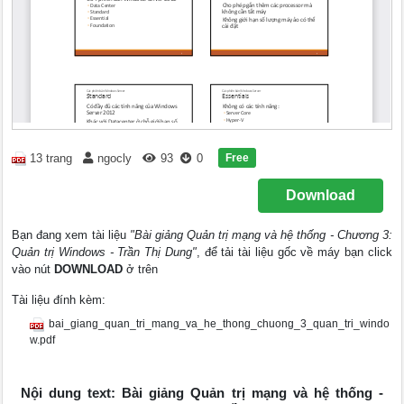
Free
13 trang
ngocly
93
0
Download
Bạn đang xem tài liệu
"Bài giảng Quản trị mạng và hệ thống - Chương 3:
Quản trị Windows - Trần Thị Dung"
, để tải tài liệu gốc về máy bạn click
vào nút
DOWNLOAD
ở trên
Tài liệu đính kèm:
bai_giang_quan_tri_mang_va_he_thong_chuong_3_quan_tri_windo
w.pdf
Nội dung text: Bài giảng Quản trị mạng và hệ thống -