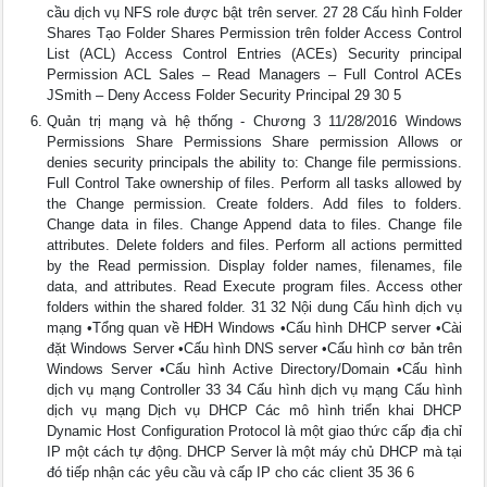
cầu dịch vụ NFS role được bật trên server. 27 28 Cấu hình Folder
Shares Tạo Folder Shares Permission trên folder Access Control
List (ACL) Access Control Entries (ACEs) Security principal
Permission ACL Sales – Read Managers – Full Control ACEs
JSmith – Deny Access Folder Security Principal 29 30 5
Quản trị mạng và hệ thống - Chương 3 11/28/2016 Windows
Permissions Share Permissions Share permission Allows or
denies security principals the ability to: Change file permissions.
Full Control Take ownership of files. Perform all tasks allowed by
the Change permission. Create folders. Add files to folders.
Change data in files. Change Append data to files. Change file
attributes. Delete folders and files. Perform all actions permitted
by the Read permission. Display folder names, filenames, file
data, and attributes. Read Execute program files. Access other
folders within the shared folder. 31 32 Nội dung Cấu hình dịch vụ
mạng •Tổng quan về HĐH Windows •Cấu hình DHCP server •Cài
đặt Windows Server •Cấu hình DNS server •Cấu hình cơ bản trên
Windows Server •Cấu hình Active Directory/Domain •Cấu hình
dịch vụ mạng Controller 33 34 Cấu hình dịch vụ mạng Cấu hình
dịch vụ mạng Dịch vụ DHCP Các mô hình triển khai DHCP
Dynamic Host Configuration Protocol là một giao thức cấp địa chỉ
IP một cách tự động. DHCP Server là một máy chủ DHCP mà tại
đó tiếp nhận các yêu cầu và cấp IP cho các client 35 36 6