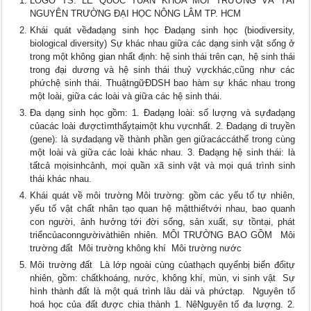
LOGO TS. LÊ QUỐC TUẤN KHOA MÔI TRƯỜNG VÀ TÀI
NGUYÊN TRƯỜNG ĐẠI HỌC NÔNG LÂM TP. HCM
Khái quát vềđadạng sinh học Đadạng sinh học (biodiversity,
biological diversity) Sự khác nhau giữa các dạng sinh vật sống ở
trong một không gian nhất định: hệ sinh thái trên cạn, hệ sinh thái
trong đại dương và hệ sinh thái thuỷ vựckhác,cũng như các
phứchệ sinh thái. ThuậtngữĐDSH bao hàm sự khác nhau trong
một loài, giữa các loài và giữa các hệ sinh thái.
Đa dạng sinh học gồm: 1. Đadạng loài: số lượng và sựđadạng
củacác loài đượctìmthấytạimột khu vựcnhất. 2. Đadạng di truyền
(gene): là sựđadạng về thành phần gen giữacáccáthể trong cùng
một loài và giữa các loài khác nhau. 3. Đadạng hệ sinh thái: là
tấtcả mọisinhcảnh, mọi quần xã sinh vật và mọi quá trình sinh
thái khác nhau.
Khái quát về môi trường Môi trường: gồm các yếu tố tự nhiên,
yếu tố vật chất nhân tạo quan hệ mậtthiếtvới nhau, bao quanh
con người, ảnh hưởng tới đời sống, sản xuất, sự tồntại, phát
triểncủaconngườivàthiên nhiên. MÔI TRƯỜNG BAO GỒM  Môi
trường đất  Môi trường không khí  Môi trường nước
Môi trường đất  Là lớp ngoài cùng củathạch quyểnbị biến đổitự
nhiên, gồm: chấtkhoáng, nước, không khí, mùn, vi sinh vật  Sự
hình thành đất là một quá trình lâu dài và phứctạp.  Nguyên tố
hoá học của đất được chia thành 1. NêNguyên tố đa lượng. 2.