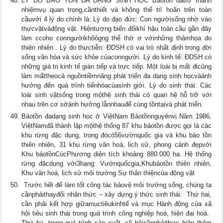
LÝ DO BẢO TỒN ĐA DẠNG SINH HỌC Bảotồn đãtrở thành
nhiệmvụ quan trọng,cầnthiết và không thể trì hoãn trên toàn
cầuvới 4 lý do chính là: Lý do đạo đức: Con ngườisống nhờ vào
thựcvậtvàđộng vật. Hiệntượng biến đổikhí hậu toàn cầu gần đây
làm ccoho conngườikhôôgng thể thờ ơ vớinhững thảmhọa do
thiên nhiên . Lý do thựctiễn: ĐDSH có vai trò nhất định trong đời
sống văn hóa và sức khỏe củaconngười. Lý do kinh tế: ĐDSH có
những giá trị kinh tế gián tiếp và trực tiếp. Một loài bị mất đicũng
làm mấttheocả nguồntiềmnăng phát triển đa dạng sinh họcvàảnh
hưởng đến quá trình tiếnhóacủasinh giới. Lý do sinh thái: Các
loài sinh vậtsống trong mộthệ sinh thái có quan hệ hỗ trỡ với
nhau trên cơ sởảnh hưởng lẫnnhauđể cùng tồntạivà phát triển.
Bảotồn đadạng sinh học ở ViệtNam Bảotồnnguyênvị Năm 1986,
ViệtNamđã thành lập mộthệ thống 87 khu bảotồn được gọi là các
khu rừng đặc dụng, trong đócó56vườnquốc gia và khu bảo tồn
thiên nhiên, 31 khu rừng văn hoá, lịch sử, phong cảnh đẹpvới
Khu bảotồnCúcPhương diện tích khoảng 880.000 ha. Hệ thống
rừng đặcdụng với3hạng: Vườnquốcgia,Khubảotồn thiên nhiên,
Khu văn hoá, lịch sử môi trường Sự thân thiệncủa động vật
 Trước hết để làm tốt công tác bảovệ môi trường sống, chúng ta
cầnphảithayđổi nhận thức – xây dựng ý thức sinh thái.  Thứ hai,
cần phải kết hợp giữamụctiêukinhtế và mục Hành động của xã
hội tiêu sinh thái trong quá trình công nghiệp hoá, hiện đại hoá. 
Thứ ba, trong quá trình sản xuất, xã hộicầnphảithực hiện thêm