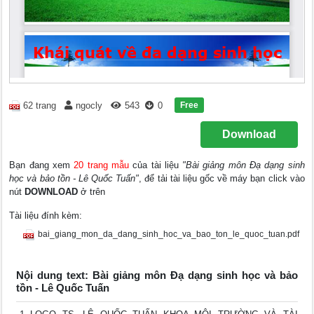
Free
62 trang
ngocly
543
0
Download
Bạn đang xem
20 trang mẫu
của tài liệu
"Bài giảng môn Đạ dạng sinh
học và bảo tồn - Lê Quốc Tuấn"
, để tải tài liệu gốc về máy bạn click vào
nút
DOWNLOAD
ở trên
Tài liệu đính kèm:
bai_giang_mon_da_dang_sinh_hoc_va_bao_ton_le_quoc_tuan.pdf
Nội dung text: Bài giảng môn Đạ dạng sinh học và bảo
tồn - Lê Quốc Tuấn