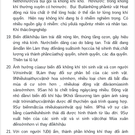
hếthơinướcvà bụi gọi là không khí khô.  Hơinước: trong không
khí thường xuyên có hơinước.  Bụi: Bụilànhững phầntử vật Hoạt
động núi lửa chất ở thể lỏng hoặc ở thể rắn lơ lửng trong khí
quyển.  Hiện nay không khí đang bị ô nhiễm nghiêm trọng. Có
nhiều nguồn gây ô nhiễm: chủ yếulà nguồntự nhiên và nhân tạo.
Khí thảicôngnghiệp
Biến đổikhíhậu làm trái đất nóng lên, thủng tầng ozon, gây hiệu
ứng nhà kính. Nướcbiển dâng cao do băng tan. Trái đất đang
ấmdần lên Làm thay đổinăng suấtsinh họccủa hệ sihinh thái,chất
lượng và thành phầncủathuỷ quyển, sihinh quyển, các địa quyển.
Thiên tai lũ lụt
Ảnh hưởng củasự biến đổi không khí tới sinh vật và con người
Vớisinhvật: 9Làm thay đổi sự phân bố của các sinh vật.
9Nhiềuloạithựcvậtnở hoa sớmhơn, nhiều loại chim đã bắt đầu
mùa di cư sớm hơn , nhiềuloại động vật đãvàomùasinh
sảnsớmhơn. 9San hô bị chết trắng ngàycàng nhiều. Động vật
nhỏ dầnvì biến đổi khí hậu 9Khói lẫnsương làm giảm ánh sáng
mặt trờimàthựcvậtnhận được để thựchiện quá trình quang hợp.
9Sự biếnmấtcủa nhiềuloạisinhvật quý hiếm. 9Phá vỡ sự cân
bằng củanhiềuhêsinh thái đã được hình thành từ lâu đời. 9Sự
xuất hiện của các sinh vật và vi sinh vậtcóhại Mùa xuân
đếnsớmhơn vì thay đổikhíhậu
Với con người ¾Độ ẩm, thành phần không khí thay đổi ảnh