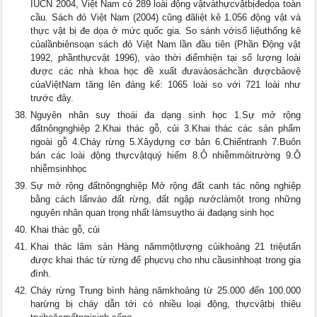
IUCN 2004, Việt Nam có 289 loài động vậtvàthựcvậtbịđedọa toàn
cầu. Sách đỏ Việt Nam (2004) cũng đãliệt kê 1.056 động vật và
thực vật bị đe dọa ở mức quốc gia. So sánh vớisố liệuthống kê
củalầnbiênsoạn sách đỏ Việt Nam lần đầu tiên (Phần Động vật
1992, phầnthựcvật 1996), vào thời điểmhiện tại số lượng loài
được các nhà khoa học đề xuất đưavàosáchcần đượcbảovệ
củaViệtNam tăng lên đáng kể: 1065 loài so với 721 loài như
trước đây.
Nguyên nhân suy thoái đa dạng sinh học 1.Sự mở rộng
đấtnôngnghiệp 2.Khai thác gỗ, củi 3.Khai thác các sản phẩm
ngoài gỗ 4.Cháy rừng 5.Xâydựng cơ bản 6.Chiếntranh 7.Buôn
bán các loài động thựcvậtquý hiếm 8.Ô nhiễmmôitrường 9.Ô
nhiễmsinhhọc
Sự mở rộng đấtnôngnghiệp Mở rộng đất canh tác nông nghiệp
bằng cách lấnvào đất rừng, đất ngập nướclàmột trong những
nguyên nhân quan trọng nhất làmsuytho ái đadạng sinh học
Khai thác gỗ, củi
Khai thác lâm sản Hàng nămmộtlượng củikhoảng 21 triệutấn
được khai thác từ rừng để phụcvụ cho nhu cầusinhhoạt trong gia
đình.
Cháy rừng Trung bình hàng nămkhoảng từ 25.000 đến 100.000
harừng bị cháy dẫn tới có nhiều loại động, thựcvậtbị thiêu