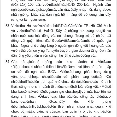
(Đăk Lăk) 100 loài, vườnBáchThảoHàNội 200 loài.  Ngành Lâm
nghiệpcó90loàicây,baogồmcâybản địavàcây nhập nội, đang được
nhân giống, khảo sát đánh giá tiềm năng để sử dụng làm cây
rừng và làm giàu rừng.
Vườnthú Hai vườnthúlớnnhấtlàThảoCầmViên–TP. Hồ Chí Minh
và vườnthúThủ Lệ -HàNội. Đây là những nơi đang lưugiữ và
nhân nuôi các loài động vật nói chung. Trong đó có nhiều loài
động vật quý hiếm, đặchữucủaViệtNamvàcủamột số quốc gia
khác. Ngoài chứcnăng lưugiữ nguồn gen động vật hoang dã, các
vườn thú còn có ý nghĩa tuyên truyền, giáo dụcmọi tầng lớpnhân
dân lòng yêu thiên nhiên cũng như ýthứcbảovệđộng vật.
Các tồntạicủahệ thống các khu bảotồn ở ViệtNam
•DiệntíchcáckhubảotồnthiênnhiênViệtNamsovớilãnhthổ còn thấp
so với đề nghị của IUCN. •Việcxếphạng, phân hạng rừng
vẫnchưathíchhợp, chưatiếpcận với phân hạng quốctế. •Có
nhiềukhuBTcódiện tích quá nhỏ,chưa đủ đạidiệnchocác hệ sinh
thái, cũng như sinh cảnh tốithiểuchomộtsố loài động vật. •Mộtsố
khu bảotồnvàvườnQuốcgiaranhgiớichưahợplývề mặt bảo tồn đa
dạng sinh học. •Ởđasố các khu bảotồn, công tác điềutracơ
bảnchưatiếnhành mộtcáchđầy đủ. •Hệ thống
điềuhànhquảnlýcáckhubảotồn thiên nhiên chưa nhất quán. •Tổ
chức bộ mááy, biênchế củacác ban quản lý ở các khu bảotồn
thiên nhiên chưahợplýnênhiệuquả công tác bảotồnchưacao.