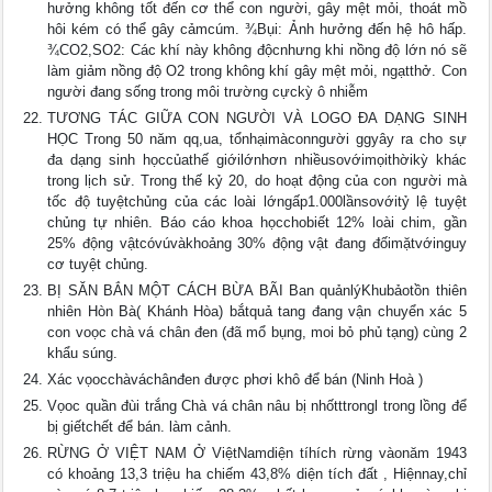
hưởng không tốt đến cơ thể con người, gây mệt mỏi, thoát mồ
hôi kém có thể gây cảmcúm. ¾Bụi: Ảnh hưởng đến hệ hô hấp.
¾CO2,SO2: Các khí này không độcnhưng khi nồng độ lớn nó sẽ
làm giảm nồng độ O2 trong không khí gây mệt mỏi, ngạtthở. Con
người đang sống trong môi trường cựckỳ ô nhiễm
TƯƠNG TÁC GIỮA CON NGƯỜI VÀ LOGO ĐA DẠNG SINH
HỌC Trong 50 năm qq,ua, tổnhạimàconngười ggyây ra cho sự
đa dạng sinh họccủathế giớilớnhơn nhiềusovớimọithờikỳ khác
trong lịch sử. Trong thế kỷ 20, do hoạt động của con người mà
tốc độ tuyệtchủng của các loài lớngấp1.000lầnsovớitỷ lệ tuyệt
chủng tự nhiên. Báo cáo khoa họcchobiết 12% loài chim, gần
25% động vậtcóvúvàkhoảng 30% động vật đang đốimặtvớinguy
cơ tuyệt chủng.
BỊ SĂN BẮN MỘT CÁCH BỪA BÃI Ban quảnlýKhubảotồn thiên
nhiên Hòn Bà( Khánh Hòa) bắtquả tang đang vận chuyển xác 5
con voọc chà vá chân đen (đã mổ bụng, moi bỏ phủ tạng) cùng 2
khẩu súng.
Xác vọocchàváchânđen được phơi khô để bán (Ninh Hoà )
Vọoc quần đùi trắng Chà vá chân nâu bị nhốtttrongl trong lồng để
bị giếtchết để bán. làm cảnh.
RỪNG Ở VIỆT NAM Ở ViệtNamdiện tíhích rừng vàonăm 1943
có khoảng 13,3 triệu ha chiếm 43,8% diện tích đất , Hiệnnay,chỉ