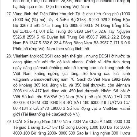
còn có 8,7 triệu ha chiếm 28,3%, chất lượng củacáckhu rừng bị
hạ thấp quá mức. Diện tích rừng Việt Nam
Vùng lãnh thổ Diện Diệntíchn tích Tỷ lệ che tích rừng phủ (1000
(1000 ha) (%) ha) Tây B ắcBc Bộ 3153. 6 290 929.2 Đông Bặc
Bộ 3367.3 591 17.5 Trung Bộ 3908.6 993.5 24 Đồng Bằng Bắc
Bộ 1143.6 41 0.4 Bắc Trung Bộ 5198 1647.5 32.6 Tây Nguyên
5526.8 2554.5 46 Duyên hải Trung Bộ 4506.7 999.2 22.2 Đông
Nam Bộ 1347.5 532.6 22.4 Đồng Bằng Nam Bộ 3987.7 171.6 0.6
Phân bố rừng Việt Nam theo vùng lãnh thổ
ViệtNamlànơicóĐDSH cao trên thế giới, nhưng ĐDSH ở nước ta
đang giảm sút với tốc độ khá nhanh. Chính vì diện tích rừng
ngày càng giảmsútnênhằng nămsố lượng các loài trong sách đỏ
Việt Nam không ngừng gia tăng. Số lượng các loài sinh
vậtgiảm9,5lầnsovớinhững năm 70. Sách đỏ Việt Nam 1992-1996
có khoảng 365 loài động vật, và 356 loài thựcvật, còn đếnnăm
2003 thì có 417 loài động vật, 450 loài thựcvật. Nhóm Số loài ở
Việt Số loài trên SV/SW (%) Nam (S/V ) thế giới (S/W) THÚ 276
4000 6.8 CHIM 800 9040 8.8 BÒ SÁT 180 6300 2.9 LƯỠNG CƯ
80 4184 2 CÁ 2470 19000 3 Số loài động vật ở ViệtNam vàthế
giới (Tài liệuthống kê củaSáchđỏ VN)
LOÀI Số lượng Năm 197 0 Năm 2004 Voi Châu Á 1500-2000 100
Tê giác 1 sừng 15-17 5-7 Hổ Đông Dương 1000 100 Bò Tót 3000-
4000 100 Bò rừng 2000- 3000 500 Sao la Hàng nghìn 300 Hươu