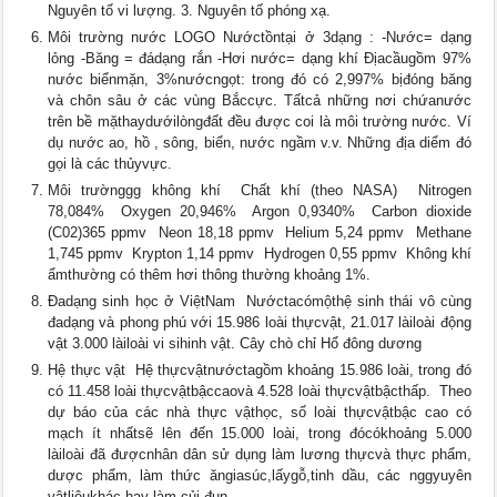
Nguyên tố vi lượng. 3. Nguyên tố phóng xạ.
Môi trường nước LOGO Nướctồntại ở 3dạng : -Nước= dạng
lỏng -Băng = đádạng rắn -Hơi nước= dạng khí Địacầugồm 97%
nước biểnmặn, 3%nướcngọt: trong đó có 2,997% bịđóng băng
và chôn sâu ở các vùng Bắccực. Tấtcả những nơi chứanước
trên bề mặthaydướilòngđất đều được coi là môi trường nước. Ví
dụ nước ao, hồ , sông, biển, nước ngầm v.v. Những địa diểm đó
gọi là các thủyvực.
Môi trườnggg không khí  Chất khí (theo NASA)  Nitrogen
78,084%  Oxygen 20,946%  Argon 0,9340%  Carbon dioxide
(C02)365 ppmv  Neon 18,18 ppmv  Helium 5,24 ppmv  Methane
1,745 ppmv  Krypton 1,14 ppmv  Hydrogen 0,55 ppmv  Không khí
ẩmthường có thêm hơi thông thường khoảng 1%.
Đadạng sinh học ở ViệtNam  Nướctacómộthệ sinh thái vô cùng
đadạng và phong phú với 15.986 loài thựcvật, 21.017 làiloài động
vật 3.000 làiloài vi sihinh vật. Cây chò chỉ Hổ đông dương
Hệ thực vật  Hệ thựcvậtnướctagồm khoảng 15.986 loài, trong đó
có 11.458 loài thựcvậtbậccaovà 4.528 loài thựcvậtbậcthấp.  Theo
dự báo của các nhà thực vậthọc, số loài thựcvậtbậc cao có
mạch ít nhấtsẽ lên đến 15.000 loài, trong đócókhoảng 5.000
làiloài đã đượcnhân dân sử dụng làm lương thựcvà thực phẩm,
dược phẩm, làm thức ăngiasúc,lấygỗ,tinh dầu, các nggyuyên
vậtliệukhác hay làm củi đun.