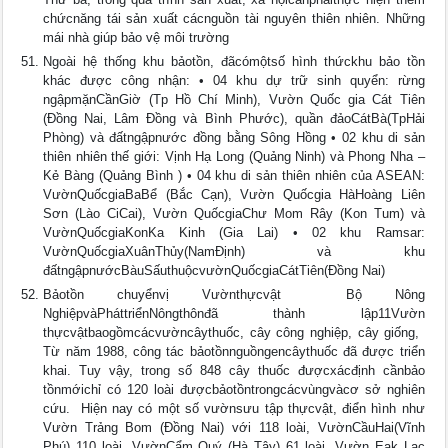
chứcnăng tái sản xuất cácnguồn tài nguyên thiên nhiên. Những
mái nhà giúp bảo vệ môi trường
Ngoài hệ thống khu bảotồn, đãcómộtsố hình thứckhu bảo tồn
khác được công nhận: • 04 khu dự trữ sinh quyển: rừng
ngậpmặnCầnGiờ (Tp Hồ Chí Minh), Vườn Quốc gia Cát Tiên
(Đồng Nai, Lâm Đồng và Bình Phước), quần đảoCátBà(TpHải
Phòng) và đấtngậpnước đồng bằng Sông Hồng • 02 khu di sản
thiên nhiên thế giới: Vịnh Hạ Long (Quảng Ninh) và Phong Nha –
Kẻ Bàng (Quảng Bình ) • 04 khu di sản thiên nhiên của ASEAN:
VườnQuốcgiaBaBể (Bắc Cạn), Vườn Quốcgia HàHoàng Liên
Sơn (Lào CiCai), Vườn QuốcgiaChư Mom Rây (Kon Tum) và
VườnQuốcgiaKonKa Kinh (Gia Lai) • 02 khu Ramsar:
VườnQuốcgiaXuânThủy(NamĐịnh) và khu
đấtngậpnướcBàuSấuthuộcvườnQuốcgiaCátTiên(Đồng Nai)
Bảotồn chuyểnvị Vườnthựcvật  Bộ Nông
NghiệpvàPháttriểnNôngthônđã thành lập11Vườn
thựcvậtbaogồmcácvườncâythuốc, cây công nghiệp, cây giống, 
Từ năm 1988, công tác bảotồnnguồngencâythuốc đã được triển
khai. Tuy vậy, trong số 848 cây thuốc đượcxácđịnh cầnbảo
tồnmớichỉ có 120 loài đượcbảotồntrongcácvùngvàcơ sở nghiên
cứu.  Hiện nay có một số vườnsưu tập thựcvật, điển hình như
Vườn Trảng Bom (Đồng Nai) với 118 loài, VườnCầuHai(Vĩnh
Phú) 110 loài, VườnCẩm Quý (Hà Tây) 61 loài, Vườn Eak Lac