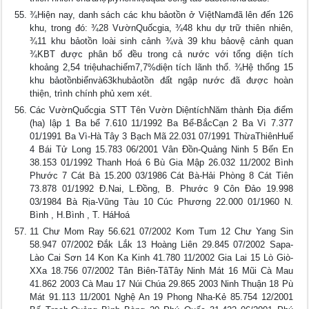
¾Hiện nay, danh sách các khu bảotồn ở ViệtNamđã lên đến 126
khu, trong đó: ¾28 VườnQuốcgia, ¾48 khu dự trữ thiên nhiên,
¾11 khu bảotồn loài sinh cảnh ¾và 39 khu bảovệ cảnh quan
¾KBT được phân bố đều trong cả nước với tổng diện tích
khoảng 2,54 triệuhachiếm7,7%diện tích lãnh thổ. ¾Hệ thống 15
khu bảotồnbiểnvà63khubảotồn đất ngập nước đã được hoàn
thiện, trình chính phủ xem xét.
Các VườnQuốcgia STT Tên Vườn DiệntíchNăm thành Địa điểm
(ha) lập 1 Ba bể 7.610 11/1992 Ba Bể-BắcCạn 2 Ba Vì 7.377
01/1991 Ba Vì-Hà Tây 3 Bạch Mã 22.031 07/1991 ThừaThiênHuế
4 Bái Tử Long 15.783 06/2001 Vân Đồn-Quảng Ninh 5 Bến En
38.153 01/1992 Thanh Hoá 6 Bù Gia Mập 26.032 11/2002 Bình
Phước 7 Cát Bà 15.200 03/1986 Cát Bà-Hải Phòng 8 Cát Tiên
73.878 01/1992 Đ.Nai, L.Đồng, B. Phước 9 Côn Đảo 19.998
03/1984 Bà Rịa-Vũng Tàu 10 Cúc Phương 22.000 01/1960 N.
Bình , H.Bình , T. HáHoá
11 Chư Mom Ray 56.621 07/2002 Kom Tum 12 Chư Yang Sin
58.947 07/2002 Đắk Lắk 13 Hoàng Liên 29.845 07/2002 Sapa-
Lào Cai Sơn 14 Kon Ka Kinh 41.780 11/2002 Gia Lai 15 Lò Giò-
XXa 18.756 07/2002 Tân Biên-TâTây Ninh Mát 16 Mũi Cà Mau
41.862 2003 Cà Mau 17 Núi Chúa 29.865 2003 Ninh Thuận 18 Pù
Mát 91.113 11/2001 Nghệ An 19 Phong Nha-Kẻ 85.754 12/2001