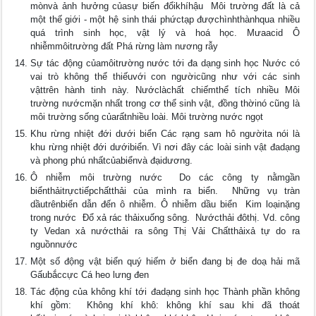
mònvà ảnh hưởng củasự biến đổikhíhậu  Môi trường đất là cả
một thế giới - một hệ sinh thái phứctạp đượchìnhthànhqua nhiều
quá trình sinh học, vật lý và hoá học. Mưaacid Ô
nhiễmmôitrường đất Phá rừng làm nương rẫy
Sự tác động củamôitrường nước tới đa dạng sinh học Nước có
vai trò không thể thiếuvới con ngườicũng như với các sinh
vậttrên hành tinh này. Nướclàchất chiếmthể tích nhiều Môi
trường nướcmặn nhất trong cơ thể sinh vật, đồng thờinó cũng là
môi trường sống củarấtnhiều loài. Môi trường nước ngọt
Khu rừng nhiệt đới dưới biển Các rạng sam hô ngườita nói là
khu rừng nhiệt đới dướibiển. Vì nơi đây các loài sinh vật đadạng
và phong phú nhấtcủabiểnvà đạidương.
Ô nhiễm môi trường nước  Do các công ty nằmgần
biểnthảitrựctiếpchấtthải của mình ra biển.  Những vụ tràn
dầutrênbiển dẫn đến ô nhiễm. Ô nhiễm dầu biển  Kim loạinặng
trong nước  Đổ xả rác thảixuống sông.  Nướcthải đôthị. Vd. công
ty Vedan xả nướcthải ra sông Thị Vải Chấtthảixả tự do ra
nguồnnước
Một số động vật biển quý hiếm ở biển đang bị đe doạ hải mã
Gấubắccực Cá heo lưng đen
Tác động của không khí tới đadạng sinh học Thành phần không
khí gồm:  Không khí khô: không khí sau khi đã thoát