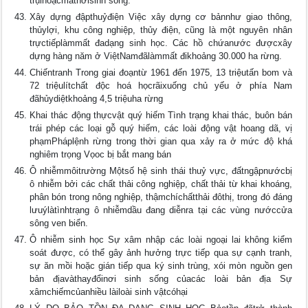
trụihoặcmấtnơisinh sống.
Xây dựng đậpthuỷđiện Việc xây dựng cơ bảnnhư giao thông,
thủylợi, khu công nghiệp, thủy điện, cũng là một nguyên nhân
trựctiếplàmmất đadạng sinh học. Các hồ chứanước đượcxây
dựng hàng năm ở ViệtNamđãlàmmất đikhoảng 30.000 ha rừng.
Chiếntranh Trong giai đoạntừ 1961 đến 1975, 13 triệutấn bom và
72 triệulítchất độc hoá họcrãixuống chủ yếu ở phía Nam
đãhủydiệtkhoảng 4,5 triệuha rừng
Khai thác động thựcvật quý hiếm Tình trạng khai thác, buôn bán
trái phép các loại gỗ quý hiếm, các loài động vật hoang dã, vị
phạmPháplệnh rừng trong thời gian qua xảy ra ở mức độ khá
nghiêm trọng Vọoc bị bắt mang bán
Ô nhiễmmôitrường Mộtsố hệ sinh thái thuỷ vực, đấtngậpnướcbị
ô nhiễm bởi các chất thải công nghiệp, chất thải từ khai khoáng,
phân bón trong nông nghiệp, thậmchíchấtthải đôthị, trong đó đáng
lưuýlàtìnhtrạng ô nhiễmdầu đang diễnra tại các vùng nướccửa
sông ven biển.
Ô nhiễm sinh học Sự xâm nhập các loài ngoại lai không kiểm
soát được, có thể gây ảnh hưởng trực tiếp qua sự cạnh tranh,
sự ăn mồi hoặc gián tiếp qua ký sinh trùng, xói mòn nguồn gen
bản địavàthayđổinơi sinh sống củacác loài bản địa Sự
xâmchiếmcủanhiều làiloài sinh vậtcóhại