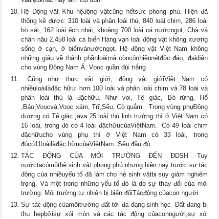
Hệ Động vật Khu hệđộng vậtcũng hếtsức phong phú. Hiện đã
thống kê được: 310 loài và phân loài thú, 840 loài chim, 286 loài
bò sát, 162 loài ếch nhái, khoảng 700 loài cá nướcngọt, Chà vá
chân nâu 2.458 loài cá biển Hàng vạn loài động vật không xương
sống ở cạn, ở biểnvànướcngọt. Hệ động vật Việt Nam không
những giàu về thành phầnloàimà còncónhiềunétđộc đáo, đạidiện
cho vùng Đông Nam Á. Vọoc quần đùi trắng
 Cũng như thực vật giới, động vật giớiViệt Nam có
nhiềuloàilàđặc hữu: hơn 100 loài và phân loài chim và 78 loài và
phân loài thú là đặchữu. Như voi, Tê giác, Bò rừng, Hổ
,Báo,Voọcvá,Voọc xám, Trĩ,Sếu, Cò quắm.  Trong vùng phụĐông
dương có Tê giác java 25 loài thú linh trưởng thì ở Việt Nam có
16 loài, trong đó có 4 loài đặchữucủaViệtNam.  Có 49 loài chim
đặchữucho vùng phụ thì ở Việt Nam có 33 loài, trong
đócó11loàilàđặc hữucủaViệtNam. Sếu đầu đỏ
TÁC ĐỘNG CỦA MÔI TRƯỜNG ĐẾN ĐDSH Tuy
nướctacómộthệ sinh vật phong phú nhưng hiện nay trước sự tác
động của nhiềuyếu tố đã làm cho hệ sinh vậtbị suy giảm nghiêm
trọng. Và một trong những yếu tố đó là do sự thay đổi của môi
trường. Môi trường tự nhiên bị biến đổiTácđộng củacon người
Sự tác động củamôitrường đất tới đa dạng sinh học  Đất đang bị
thu hẹpbởisự xói mòn và các tác động củaconngười,sự xói