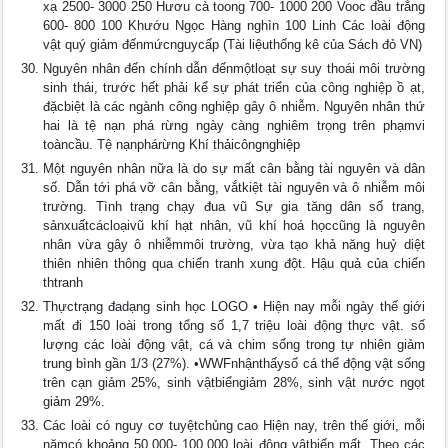
xạ 2500- 3000 250 Hươu cà toong 700- 1000 200 Vooc đầu trắng
600- 800 100 Khướu Ngọc Hàng nghìn 100 Linh Các loài động
vật quý giảm đếnmứcnguycấp (Tài liệuthống kê của Sách đỏ VN)
Nguyên nhân đến chính dẫn đếnmộtloạt sự suy thoái môi trường
sinh thái, trước hết phải kể sự phát triển của công nghiệp ồ ạt,
đặcbiệt là các ngành công nghiệp gây ô nhiễm. Nguyên nhân thứ
hai là tệ nạn phá rừng ngày càng nghiêm trọng trên phạmvi
toàncầu. Tệ nạnphárừng Khí thảicôngnghiệp
Một nguyên nhân nữa là do sự mất cân bằng tài nguyên và dân
số. Dẫn tới phá vỡ cân bằng, vắtkiệt tài nguyên và ô nhiễm môi
trường. Tình trạng chạy đua vũ Sự gia tăng dân số trang,
sảnxuấtcácloạivũ khí hạt nhân, vũ khí hoá họccũng là nguyên
nhân vừa gây ô nhiễmmôi trường, vừa tạo khả năng huỷ diệt
thiên nhiên thông qua chiến tranh xung đột. Hậu quả của chiến
thtranh
Thựctrạng đadạng sinh học LOGO • Hiện nay mỗi ngày thế giới
mất đi 150 loài trong tổng số 1,7 triệu loài động thực vật. số
lượng các loài động vật, cá và chim sống trong tự nhiên giảm
trung bình gần 1/3 (27%). •WWFnhậnthấysố cá thể động vật sống
trên cạn giảm 25%, sinh vậtbiểngiảm 28%, sinh vật nước ngọt
giảm 29%.
Các loài có nguy cơ tuyệtchủng cao Hiện nay, trên thế giới, mỗi
nămcó khoảng 50.000- 100.000 loài động vậtbiến mất. Theo các