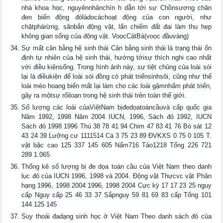
nhà khoa học, nguyênnhânchín h dẫn tới sự Chồnsương chân
đen biến động đólàdocáchoạt động của con người, như
chặtphárừng, sănbắn động vật, lấn chiếm đất đai làm thu hẹp
không gian sống của động vật. VoọcCátBà(voọc đầuvàng)
Sự mất cân bằng hệ sinh thái Cân bằng sinh thái là trạng thái ổn
định tự nhiên của hệ sinh thái, hướng tớisự thích nghi cao nhất
với điều kiệnsống. Trong hình ảnh này, sự tiệt chủng của loài sói
lại là điềukiện để loài sói đồng cỏ phát triểnsinhsôi, cũng như thế
loài mèo hoang biến mất lại làm cho các loài gậmnhấm phát triển,
gây ra mộtsự rốiloạn trong hệ sinh thái trên toàn thế giới.
Số lượng các loài củaViệtNam bịđedọatoàncầuvà cấp quốc gia
Năm 1992, 1998 Năm 2004 IUCN, 1996, Sách đỏ 1992, IUCN
Sách đỏ 1998 1996 Thú 38 78 41 94 Chim 47 83 41 76 Bò sát 12
43 24 39 Lưỡng cư 1111514 Cá 3 75 23 89 ĐVKXS 0 75 0 105 T.
vật bậc cao 125 337 145 605 Nấm716 Tảo1218 Tổng 226 721
289 1.065
Thống kê số lượng bị đe dọa toàn cầu của Việt Nam theo danh
lục đỏ của IUCN 1996, 1998 và 2004. Động vật Thựcvc vật Phân
hạng 1996, 1998 2004 1996, 1998 2004 Cực kỳ 17 17 23 25 nguy
cấp Nguy cấp 25 46 33 37 Sắpnguy 59 81 69 83 cấp Tổng 101
144 125 145
Suy thoái đadạng sinh học ở Việt Nam Theo danh sách đỏ của