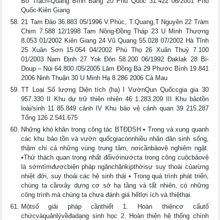
Bố Trạch-Quảng Bình Bàng 20 Phú Quốc 31.422 06/2001 Phú
Quốc-Kiên Giang
21 Tam Đảo 36.883 05/1996 V.Phúc, T.Quang,T Nguyên 22 Tràm
Chim 7.588 12/1998 Tam Nông-Đồng Tháp 23 U Minh Thượng
8.053 01/2002 Kiên Giang 24 Vũ Quang 55.028 07/2002 Hà Tĩnh
25 Xuân Sơn 15.054 04/2002 Phú Thọ 26 Xuân Thuỷ 7.100
01/2003 Nam Định 27 Yok Đôn 58.200 06/1992 Đaklak 28 Bi-
Doup – Núi 64.800 /05/2005 Lâm Đồng Bà 29 Phước Bình 19.841
2006 Ninh Thuận 30 U Minh Hạ 8.286 2006 Cà Mau
TT Loại Số lượng Diện tích (ha) I VườnQun Quốccgia gia 30
957.330 II Khu dự trữ thiên nhiên 46 1.283.209 III Khu bảotồn
loài/sinh 11 85.849 cảnh IV Khu bảo vệ cảnh quan 39 215.287
Tổng 126 2.541.675
Những khó khăn trong công tác BTĐDSH • Trong và xung quanh
các khu bảo tồn và vườn quốcgiacònnhiều nhân dân sinh sống,
thậm chí cả những vùng trung tâm, nơicầnbảovệ nghiêm ngặt.
•Thử thách quan trọng nhất đốivớinướcta trong công cuộcbảovệ
là sớmtìmđượcbiện pháp ngănchặnkịpthờisự suy thoái củarừng
nhiệt đới, suy thoái các hệ sinh thái • Trong quá trình phát triển,
chúng ta cầnxây dựng cơ sở hạ tầng và tất nhiên, có những
công trình mà chúng ta chưa đánh giá hếtlợi ích và thiệthại.
Mộtsố giải pháp cầnthiết 1. Hoàn thiệncơ cấutổ
chứcvàquảnlývềđadạng sinh học 2. Hoàn thiện hệ thống chính