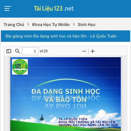
›
›
Trang Chủ
Khoa Học Tự Nhiên
Sinh Học
Bài giảng môn Đạ dạng sinh học và bảo tồn - Lê Quốc Tuấn