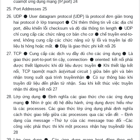
củamột ứng dụng mạng (IP,port) 24
Port Addresses 25
UDP ⚫ User datagram protocol (UDP) là protocol đơn giản trong
hai protocol ở lớp transport ⚫ Chỉ thêm thông tin về các địa chỉ
port, điều khiển lỗi checksum và độ dài thông tin length ⚫ UDP
chỉ cung cấp các chức năng cơ bản cho cơ ⚫ chế truyền end-to-
end, không cung cấp các chức năng xử lý lỗi và truyền lại dữ
liệu bị hỏng hoặc mất. ⚫ Đây là giao thức phi kết nối 26
TCP ⚫ Cung cấp các dịch vụ đầy đủ cho các ứng dụng ⚫ Là
giao thức port-to-port tin cậy, connection- ⚫ oriented: kết nối phải
được thiết lậptrước khi dữ liệu được truyền ⚫ Khi thiết lập kết
nối, TCP tạomột mạch ảo(virtual circuit ) giữa bên gởi và bên
nhận trong suốt quá trình truyềnnhận ⚫ Có sự thông báo khi
truyền dữ liệu đến phần tử nhận. Sau khi kết thúc việc truyền
nhận thì đóng kết nối 27
Lớp ứng dụng ⚫ Định nghĩa các giao thức cho các ứng dụng
mạng ⚫ Nhìn ở góc độ hệ điều hành, ứng dụng được hiểu như
là các processes. Các giao thức lớp ứng dụng phải định nghĩa
cách thức giao tiếp giữa các processes qua các vấn đề: – Định
dạng của message –Thứ tự của các message trao đổi –Các
công việc phải thực thi khi một process nhận hay truyềndữ liệu
28
Lớp ứng dụng ⚫ Các ứng dụng mạng hoạt động theo mô