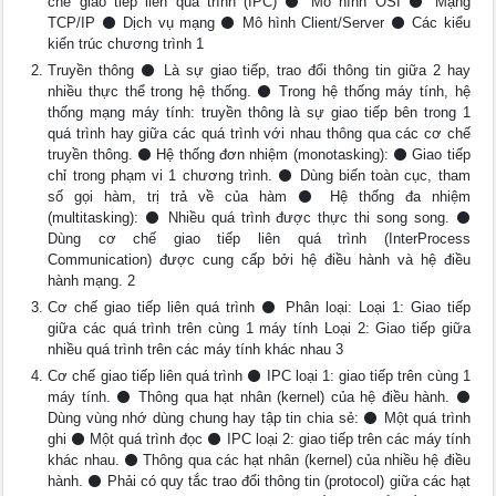
chế giao tiếp liên quá trình (IPC) ⚫ Mô hình OSI ⚫ Mạng
TCP/IP ⚫ Dịch vụ mạng ⚫ Mô hình Client/Server ⚫ Các kiểu
kiến trúc chương trình 1
Truyền thông ⚫ Là sự giao tiếp, trao đổi thông tin giữa 2 hay
nhiều thực thể trong hệ thống. ⚫ Trong hệ thống máy tính, hệ
thống mạng máy tính: truyền thông là sự giao tiếp bên trong 1
quá trình hay giữa các quá trình với nhau thông qua các cơ chế
truyền thông. ⚫ Hệ thống đơn nhiệm (monotasking): ⚫ Giao tiếp
chỉ trong phạm vi 1 chương trình. ⚫ Dùng biến toàn cục, tham
số gọi hàm, trị trả về của hàm ⚫ Hệ thống đa nhiệm
(multitasking): ⚫ Nhiều quá trình được thực thi song song. ⚫
Dùng cơ chế giao tiếp liên quá trình (InterProcess
Communication) được cung cấp bởi hệ điều hành và hệ điều
hành mạng. 2
Cơ chế giao tiếp liên quá trình ⚫ Phân loại: Loại 1: Giao tiếp
giữa các quá trình trên cùng 1 máy tính Loại 2: Giao tiếp giữa
nhiều quá trình trên các máy tính khác nhau 3
Cơ chế giao tiếp liên quá trình ⚫ IPC loại 1: giao tiếp trên cùng 1
máy tính. ⚫ Thông qua hạt nhân (kernel) của hệ điều hành. ⚫
Dùng vùng nhớ dùng chung hay tập tin chia sẻ: ⚫ Một quá trình
ghi ⚫ Một quá trình đọc ⚫ IPC loại 2: giao tiếp trên các máy tính
khác nhau. ⚫ Thông qua các hạt nhân (kernel) của nhiều hệ điều
hành. ⚫ Phải có quy tắc trao đổi thông tin (protocol) giữa các hạt