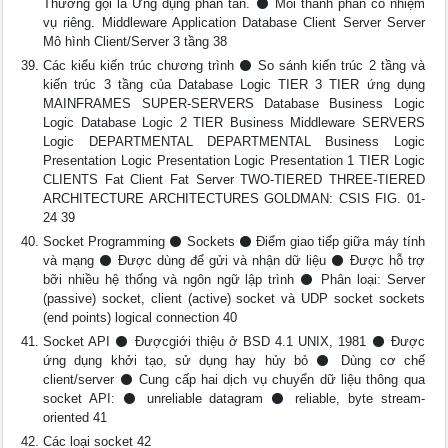
Thường gọi là Ứng dụng phân tán. ⚫ Mỗi thành phần có nhiệm
vụ riêng. Middleware Application Database Client Server Server
Mô hình Client/Server 3 tầng 38
Các kiểu kiến trúc chương trình ⚫ So sánh kiến trúc 2 tầng và
kiến trúc 3 tầng của Database Logic TIER 3 TIER ứng dụng
MAINFRAMES SUPER-SERVERS Database Business Logic
Logic Database Logic 2 TIER Business Middleware SERVERS
Logic DEPARTMENTAL DEPARTMENTAL Business Logic
Presentation Logic Presentation Logic Presentation 1 TIER Logic
CLIENTS Fat Client Fat Server TWO-TIERED THREE-TIERED
ARCHITECTURE ARCHITECTURES GOLDMAN: CSIS FIG. 01-
24 39
Socket Programming ⚫ Sockets ⚫ Điểm giao tiếp giữa máy tính
và mạng ⚫ Được dùng để gửi và nhận dữ liệu ⚫ Được hỗ trợ
bỡi nhiều hệ thống và ngôn ngữ lập trình ⚫ Phân loại: Server
(passive) socket, client (active) socket và UDP socket sockets
(end points) logical connection 40
Socket API ⚫ Đượcgiới thiệu ở BSD 4.1 UNIX, 1981 ⚫ Được
ứng dụng khởi tạo, sử dụng hay hủy bỏ ⚫ Dùng cơ chế
client/server ⚫ Cung cấp hai dịch vụ chuyển dữ liệu thông qua
socket API: ⚫ unreliable datagram ⚫ reliable, byte stream-
oriented 41
Các loại socket 42