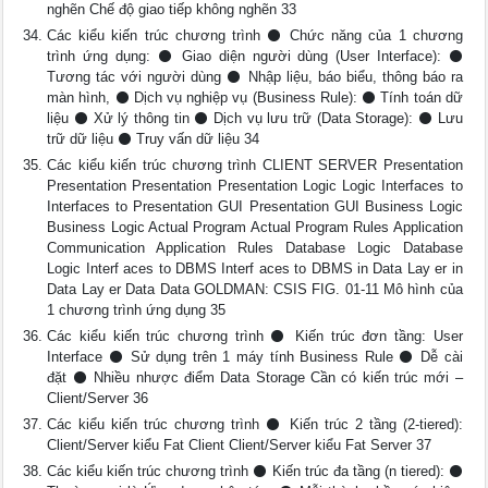
nghẽn Chế độ giao tiếp không nghẽn 33
Các kiểu kiến trúc chương trình ⚫ Chức năng của 1 chương
trình ứng dụng: ⚫ Giao diện người dùng (User Interface): ⚫
Tương tác với người dùng ⚫ Nhập liệu, báo biểu, thông báo ra
màn hình, ⚫ Dịch vụ nghiệp vụ (Business Rule): ⚫ Tính toán dữ
liệu ⚫ Xử lý thông tin ⚫ Dịch vụ lưu trữ (Data Storage): ⚫ Lưu
trữ dữ liệu ⚫ Truy vấn dữ liệu 34
Các kiểu kiến trúc chương trình CLIENT SERVER Presentation
Presentation Presentation Presentation Logic Logic Interfaces to
Interfaces to Presentation GUI Presentation GUI Business Logic
Business Logic Actual Program Actual Program Rules Application
Communication Application Rules Database Logic Database
Logic Interf aces to DBMS Interf aces to DBMS in Data Lay er in
Data Lay er Data Data GOLDMAN: CSIS FIG. 01-11 Mô hình của
1 chương trình ứng dụng 35
Các kiểu kiến trúc chương trình ⚫ Kiến trúc đơn tầng: User
Interface ⚫ Sử dụng trên 1 máy tính Business Rule ⚫ Dễ cài
đặt ⚫ Nhiều nhược điểm Data Storage Cần có kiến trúc mới –
Client/Server 36
Các kiểu kiến trúc chương trình ⚫ Kiến trúc 2 tầng (2-tiered):
Client/Server kiểu Fat Client Client/Server kiểu Fat Server 37
Các kiểu kiến trúc chương trình ⚫ Kiến trúc đa tầng (n tiered): ⚫