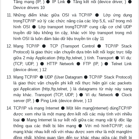
Tầng mạng (IP, ) ⚫ IP Link ⚫ Tầng kết nối (device driver, ) ⚫
Device drivers 10
Những điểm khác giữa OSI và TCP/IP ⚫ Lớp ứng dụng
trongTCP/IP xử lý các chức năng của các lớp 5,6, và7 trong mô
hình OSI ⚫ Lớp transport trongTCP/IP cung cấp cơ chế UDP
truyền dữ liệu không tin cậy, khác với lớp transport trong mô
hình OSI là luôn đảm bảo dữ liệu truyền tin cậy 11
Mạng TCP/IP ⚫ TCP (Transport Control ⚫ TCP/IP Stack
Protocol) là giao thức vận chuyển dựa trên kết nối logic trực tiếp
giữa 2 máy Application (http,ftp,telnet, ) tính. Transport ⚫ Ví dụ:
(TCP, UDP, ) ⚫ HTTP Network ⚫ FTP (IP, ) ⚫ Telnet Link
(device driver, ) 12
Mạng TCP/IP ⚫ UDP (User Datagram ⚫ TCP/IP Stack Protocol)
là giao thức vận chuyển phi kết nối thực hiện gửi các packets
gọi Application (http,ftp,telnet, ) là datagrams từ máy này sang
máy khác. Transport (TCP, UDP, ) ⚫ Ví dụ: Network ⚫ Clock
server (IP, ) ⚫ Ping Link (device driver, ) 13
TCP/IP và mạng Internet ⚫ Một liên mạng(internet) dùngTCP/IP
được xem như là một mạng đơn kết nối các máy tính với nhiều
loại ⚫ Mạng Internet là sự kết nối giữa các mạng vật lý độc lập
thông qua các thiết bị liên mạng ⚫ Với mô hìnhTCP/IP, các
mạng khác nhau kết nối với nhau được xem như là một mạnglớn
đồng nhất, không quan tâm đến sự khác nhau giữa các thiết bị