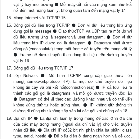
vật lý hay môi trường ⚫ Mỗi máykết nối vào mạng xem như kết
nối đến một mạng luận lý, không quan tâm đến mạng vật lý 14
Mạng Internet với TCP/IP 15
Đóng gói dữ liệu trong TCP/IP ⚫ Đơn vị dữ liệu trong lớp ứng
dụng gọi là message ⚫ Giao thứcTCP và UDP tạo ra một đơnvị
dữ liệu tương ứng là segment và user datagram. ⚫ Đơn vị dữ
liệu trong lớp IP được gọi là datagram ⚫ Datagram phải được
đóng gói(encapsulate) trong một frame để truyền trên mạng vật lý
⚫ Frame sẽ được truyền theo dạng tín hiệu trên đường truyền
vật lý 16
Đóng gói dữ liệu trong TCP/IP 17
Lớp Network ⚫ Mô hình TCP/IP cung cấp giao thức liên
mạng(internetworkprotocol -IP), là một cơ chế truyền dữ liệu
không tin cậy và phi kết nối(connectionless) ⚫ IP cắ tdữ liệu ra
thành các gói gọi là datagrams, và mỗi gói được truyền độc lập
⚫ Datagram có thể đi theo các đường khác nhau và có thể đến
không đúng thứ tự hoặc trùng nhau. ⚫ IP không giữ thông tin
đường đi cũng như không sắp xếp lại các gói khi chúng đến 18
Địa chỉ IP ⚫ Là địa chỉ luận lý trong mạng để xác định địa chỉ
của các máy trong mạng (ngoài địa chỉ vật lý) cho việc truyền
nhận dữ liệu ⚫ Địa chỉ IP có32 bit nhị phân chia ba phần: class
type, netid, hostid ⚫ Để biểu diễn ở dạng ngắn hơn và dễ đọc,