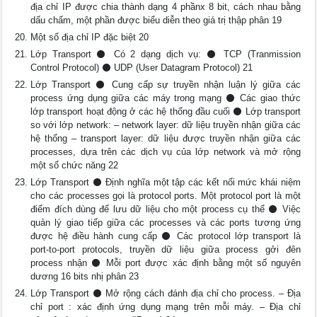
địa chỉ IP được chia thành dạng 4 phầnx 8 bit, cách nhau bằng
dấu chấm, một phần được biểu diễn theo giá trị thập phân 19
Một số địa chỉ IP đặc biệt 20
Lớp Transport ⚫ Có 2 dạng dịch vụ: ⚫ TCP (Tranmission
Control Protocol) ⚫ UDP (User Datagram Protocol) 21
Lớp Transport ⚫ Cung cấp sự truyền nhận luận lý giữa các
process ứng dụng giữa các máy trong mạng ⚫ Các giao thức
lớp transport hoạt động ở các hệ thống đầu cuối ⚫ Lớp transport
so với lớp network: – network layer: dữ liệu truyền nhận giữa các
hệ thống – transport layer: dữ liệu được truyền nhận giữa các
processes, dựa trên các dịch vụ của lớp network và mở rộng
một số chức năng 22
Lớp Transport ⚫ Định nghĩa một tập các kết nối mức khái niệm
cho các processes gọi là protocol ports. Một protocol port là một
điểm đích dùng để lưu dữ liệu cho một process cụ thể ⚫ Việc
quản lý giao tiếp giữa các processes và các ports tương ứng
được hệ điều hành cung cấp ⚫ Các protocol lớp transport là
port-to-port protocols, truyền dữ liệu giữa process gởi đên
process nhận ⚫ Mỗi port được xác định bằng một số nguyên
dương 16 bits nhị phân 23
Lớp Transport ⚫ Mở rộng cách đánh địa chỉ cho process. – Địa
chỉ port : xác định ứng dụng mạng trên mỗi máy. – Địa chỉ