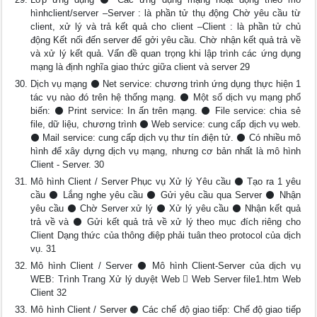
hìnhclient/server –Server : là phần tử thụ động Chờ yêu cầu từ
client, xử lý và trả kết quả cho client –Client : là phần tử chủ
động Kết nối đến server để gởi yêu cầu. Chờ nhận kết quả trả về
và xử lý kết quả. Vấn đề quan trọng khi lập trình các ứng dụng
mạng là định nghĩa giao thức giữa client và server 29
Dịch vụ mạng ⚫ Net service: chương trình ứng dụng thực hiện 1
tác vụ nào đó trên hệ thống mạng. ⚫ Một số dịch vụ mạng phổ
biến: ⚫ Print service: In ấn trên mạng. ⚫ File service: chia sẻ
file, dữ liệu, chương trình ⚫ Web service: cung cấp dịch vụ web.
⚫ Mail service: cung cấp dịch vụ thư tín điện tử. ⚫ Có nhiều mô
hình để xây dựng dịch vụ mạng, nhưng cơ bản nhất là mô hình
Client - Server. 30
Mô hình Client / Server Phục vụ Xử lý Yêu cầu ⚫ Tạo ra 1 yêu
cầu ⚫ Lắng nghe yêu cầu ⚫ Gửi yêu cầu qua Server ⚫ Nhận
yêu cầu ⚫ Chờ Server xử lý ⚫ Xử lý yêu cầu ⚫ Nhận kết quả
trả về và ⚫ Gửi kết quả trả về xử lý theo mục đích riêng cho
Client Dạng thức của thông điệp phải tuân theo protocol của dịch
vụ. 31
Mô hình Client / Server ⚫ Mô hình Client-Server của dịch vụ
WEB: Trình Trang Xử lý duyệt Web  Web Server file1.htm Web
Client 32
Mô hình Client / Server ⚫ Các chế độ giao tiếp: Chế độ giao tiếp