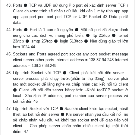
Ports ⚫ TCP và UDP sử dụng P o port để xác định server TCP r
Client chương trình sẽ nhận t dữ liệu khi đến 1 máy tính app app
app app port port port port TCP or UDP Packet 43 Data port#
data
Ports ⚫ Port là 1 con số nguyên ⚫ Một số port đã được dành
riêng cho các dịch vụ mạng phổ biến: ⚫ ftp 21/tcp ⚫ telnet
23/tcp ⚫ smtp 25/tcp ⚫ login 513/tcp ⚫ Nên dùng giáo trị lớn
hơn 1024 44
Sockets and Ports agreed port socket any port socket message
client server other ports Internet address = 138.37.94.248 Internet
address = 138.37.88.249
Lập trình Socket với TCP ⚫ Client phải kết nối đến server –
server process phải chạy trước(phần tử thụ động) –server phải
tạo một socket để lắng nghe và chấp nhận các kết nối từ client
⚫ Client kết nối đến server bằngcách: –Khởi tạoTCP socket ở
local –Xác định IP address, port number của server process và
kết nối đến 46
Lập trình Socket với TCP ⚫ Sau khi client khởi tạo socket, nósẽ
thiết lập kết nối đến server ⚫ Khi server nhận yêu cầu kết nối, nó
sẽ chấp nhận yêu cầu và khởi tạo socket mới để giao tiếp với
client. – Cho phép server chấp nhận nhiều client tại một thời
điểm. 47