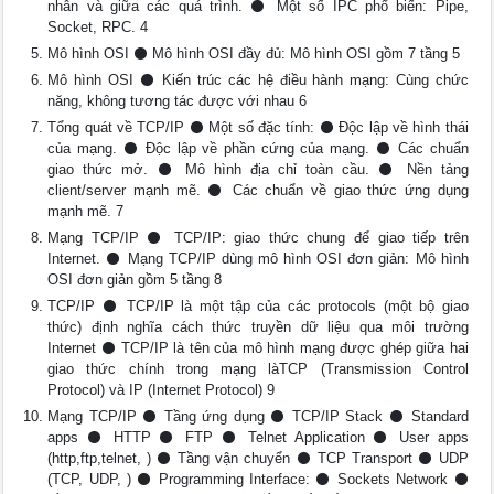
nhân và giữa các quá trình. ⚫ Một số IPC phổ biến: Pipe,
Socket, RPC. 4
Mô hình OSI ⚫ Mô hình OSI đầy đủ: Mô hình OSI gồm 7 tầng 5
Mô hình OSI ⚫ Kiến trúc các hệ điều hành mạng: Cùng chức
năng, không tương tác được với nhau 6
Tổng quát về TCP/IP ⚫ Một số đặc tính: ⚫ Độc lập về hình thái
của mạng. ⚫ Độc lập về phần cứng của mạng. ⚫ Các chuẩn
giao thức mở. ⚫ Mô hình địa chỉ toàn cầu. ⚫ Nền tảng
client/server mạnh mẽ. ⚫ Các chuẩn về giao thức ứng dụng
mạnh mẽ. 7
Mạng TCP/IP ⚫ TCP/IP: giao thức chung để giao tiếp trên
Internet. ⚫ Mạng TCP/IP dùng mô hình OSI đơn giản: Mô hình
OSI đơn giản gồm 5 tầng 8
TCP/IP ⚫ TCP/IP là một tập của các protocols (một bộ giao
thức) định nghĩa cách thức truyền dữ liệu qua môi trường
Internet ⚫ TCP/IP là tên của mô hình mạng được ghép giữa hai
giao thức chính trong mạng làTCP (Transmission Control
Protocol) và IP (Internet Protocol) 9
Mạng TCP/IP ⚫ Tầng ứng dụng ⚫ TCP/IP Stack ⚫ Standard
apps ⚫ HTTP ⚫ FTP ⚫ Telnet Application ⚫ User apps
(http,ftp,telnet, ) ⚫ Tầng vận chuyển ⚫ TCP Transport ⚫ UDP
(TCP, UDP, ) ⚫ Programming Interface: ⚫ Sockets Network ⚫