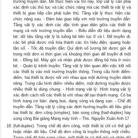
trường truyền dẫn. Để thực hiện vai trò này, lớp vật lý cần phải
xác định các thủ tục và các chức năng mà các thiết bị vật lý và
thiết bị giao tiếp cần phải tuân thủ. Tầng vật lý thực hiện các
chức năng sau: - Đảm bảo giao tiếp với môi trường truyền dẫn:
Tầng vật lý xác định các đặc tính giao diện giữa các thiết bị
mạng và môi trường truyền dẫn. - Biểu diễn dữ liệu dưới dạng
bit: dữ liệu tầng vật lý là luồng bit liên tục 0 và l. Để truyền đi,
các bit phải được mã hóa thành các tín hiệu điện, quang hoặc
tần số. - Tốc độ truyền dẫn: Qui định số lượng bit được gửi đi
trong một đơn vị thời gian và khoảng thời gian để truyền đi một
bit. - Đồng bộ: Máy gửi và nhận phải được đồng bộ hóa ở mức
bit. - Quản lý kênh truyền: Tầng vật lý liên quan đến việc kết nối
các thiết bị vào môi trường truyền thông. Trong cấu hình điểm-
điểm, hai thiết bị được nối với nhau qua một đường truyền dành
riêng. Trong cấu hình điểm- nhiều điểm, một đường truyền được
nhiều thiết bị dùng chung. - Hình trạng vật lý: Hình trạng vật lý
xác định cách nối các thiết bị với nhau để tạo thành mạng. Có ba
hình trạng cơ bản: dạng bus, dạng vòng và dạng sao. - Chế độ
truyền dẫn: Tầng vật lý cũng xác định hướng truyền dữ liệu giữa
hai thiết bị: đơn công (simplex), bán song công (haif-duplex) hay
song công Bài giảng Mạng máy tính – Ths. Nguyễn Xuân Anh 17
(full-duplex). Trong chế độ đơn công, một thiết bị chỉ có thể gửi
hoặc nhận dữ liệu. Chế độ đơn công là truyền thông một chiều.
Trong chế độ bán song công, một thiết bị có thể gửi và nhận dữ