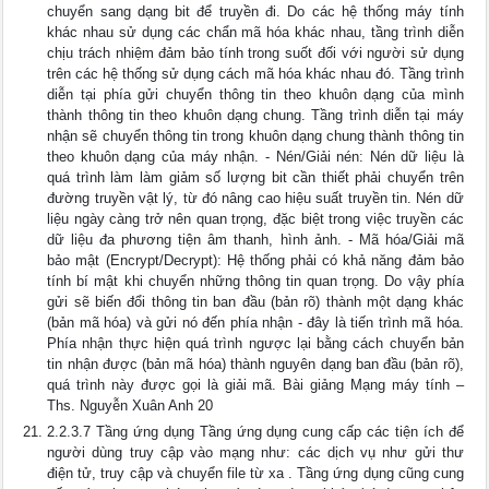
chuyển sang dạng bit để truyền đi. Do các hệ thống máy tính
khác nhau sử dụng các chẩn mã hóa khác nhau, tầng trình diễn
chịu trách nhiệm đảm bảo tính trong suốt đối với người sử dụng
trên các hệ thống sử dụng cách mã hóa khác nhau đó. Tầng trình
diễn tại phía gửi chuyển thông tin theo khuôn dạng của mình
thành thông tin theo khuôn dạng chung. Tầng trình diễn tại máy
nhận sẽ chuyển thông tin trong khuôn dạng chung thành thông tin
theo khuôn dạng của máy nhận. - Nén/Giải nén: Nén dữ liệu là
quá trình làm làm giảm số lượng bit cần thiết phải chuyển trên
đường truyền vật lý, từ đó nâng cao hiệu suất truyền tin. Nén dữ
liệu ngày càng trở nên quan trọng, đặc biệt trong việc truyền các
dữ liệu đa phương tiện âm thanh, hình ảnh. - Mã hóa/Giải mã
bảo mật (Encrypt/Decrypt): Hệ thống phải có khả năng đảm bảo
tính bí mật khi chuyển những thông tin quan trọng. Do vậy phía
gửi sẽ biến đổi thông tin ban đầu (bản rõ) thành một dạng khác
(bản mã hóa) và gửi nó đến phía nhận - đây là tiến trình mã hóa.
Phía nhận thực hiện quá trình ngược lại bằng cách chuyển bản
tin nhận được (bản mã hóa) thành nguyên dạng ban đầu (bản rõ),
quá trình này được gọi là giải mã. Bài giảng Mạng máy tính –
Ths. Nguyễn Xuân Anh 20
2.2.3.7 Tầng ứng dụng Tầng ứng dụng cung cấp các tiện ích để
người dùng truy cập vào mạng như: các dịch vụ như gửi thư
điện tử, truy cập và chuyển file từ xa . Tầng ứng dụng cũng cung