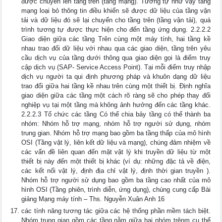
được chuyển lên tầng trên (tầng mạng). Tương tự như vậy tầng
mạng loại bỏ thông tin điều khiển sẽ được dữ liệu của tầng vận
tải và dữ liệu đó sẽ lại chuyển cho tầng trên (tầng vận tải), quá
trình tương tự được thực hiện cho đến tầng ứng dụng. 2.2.2.2
Giao diện giữa các tầng Trên cùng một máy tính, hai tầng kề
nhau trao đổi dữ liệu với nhau qua các giao diện, tầng trên yêu
cầu dịch vụ của tầng dưới thông qua giao diện gọi là điểm truy
cập dịch vụ (SAP- Service Access Point). Tại mỗi điểm truy nhập
dịch vụ người ta qui định phương pháp và khuôn dạng dữ liệu
trao đổi giữa hai tầng kề nhau trên cùng một thiết bị. Định nghĩa
giao diện giữa các tầng một cách rõ ràng sẽ cho phép thay đổi
nghiệp vụ tại một tầng mà không ảnh hưởng đến các tầng khác.
2.2.2.3 Tổ chức các tầng Có thể chia bảy tầng có thể thành ba
nhóm: Nhóm hỗ trợ mạng, nhóm hỗ trợ người sử dụng, nhóm
trung gian. Nhóm hỗ trợ mạng bao gồm ba tầng thấp của mô hình
OSI (Tầng vật lý, liên kết dữ liệu và mạng), chúng đảm nhiệm về
các vấn đề liên quan đến mặt vật lý khi truyền dữ liệu từ một
thiết bị này đến một thiết bị khác (ví dụ: những đặc tả về điện,
các kết nối vật lý, định địa chỉ vật lý, định thời gian truyền ).
Nhóm hỗ trợ người sử dụng bao gồm ba tầng cao nhất của mô
hình OSI (Tầng phiên, trình diễn, ứng dụng), chúng cung cấp Bài
giảng Mạng máy tính – Ths. Nguyễn Xuân Anh 16
các tính năng tương tác giữa các hệ thống phần mềm tách biệt.
Nhóm trung gian gồm các tầng nằm giữa hai nhóm trênm cụ thể