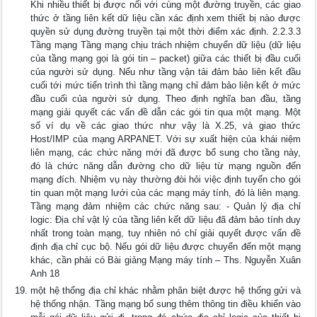
Khi nhiều thiết bị được nối với cùng một đường truyền, các giao
thức ở tầng liên kết dữ liệu cần xác định xem thiết bị nào được
quyền sử dụng đường truyền tại một thời điểm xác định. 2.2.3.3
Tầng mạng Tầng mạng chịu trách nhiệm chuyển dữ liệu (dữ liệu
của tầng mạng gọi là gói tin – packet) giữa các thiết bị đầu cuối
của người sử dụng. Nếu như tầng vận tải đảm bảo liên kết đầu
cuối tới mức tiến trình thì tầng mạng chỉ đảm bảo liên kết ở mức
đầu cuối của người sử dụng. Theo định nghĩa ban đầu, tầng
mạng giải quyết các vấn đề dẫn các gói tin qua một mạng. Một
số ví dụ về các giao thức như vậy là X.25, và giao thức
Host/IMP của mạng ARPANET. Với sự xuất hiện của khái niệm
liên mạng, các chức năng mới đã được bổ sung cho tầng này,
đó là chức năng dẫn đường cho dữ liệu từ mạng nguồn đến
mạng đích. Nhiệm vụ này thường đòi hỏi việc định tuyến cho gói
tin quan một mạng lưới của các mạng máy tính, đó là liên mạng.
Tầng mạng đảm nhiệm các chức năng sau: - Quản lý địa chỉ
logic: Địa chỉ vật lý của tầng liên kết dữ liệu đã đảm bảo tính duy
nhất trong toàn mạng, tuy nhiên nó chỉ giải quyết được vấn đề
định địa chỉ cục bộ. Nếu gói dữ liệu được chuyển đến một mạng
khác, cần phải có Bài giảng Mạng máy tính – Ths. Nguyễn Xuân
Anh 18
một hệ thống địa chỉ khác nhằm phân biệt được hệ thống gửi và
hệ thống nhận. Tầng mạng bổ sung thêm thông tin điều khiển vào