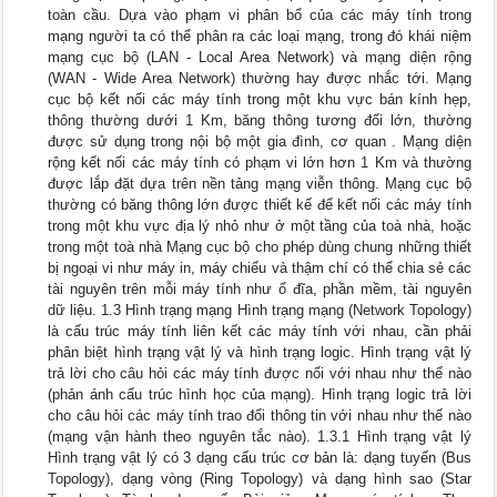
toàn cầu. Dựa vào phạm vi phân bổ của các máy tính trong
mạng người ta có thể phân ra các loại mạng, trong đó khái niệm
mạng cục bộ (LAN - Local Area Network) và mạng diện rộng
(WAN - Wide Area Network) thường hay được nhắc tới. Mạng
cục bộ kết nối các máy tính trong một khu vực bán kính hẹp,
thông thường dưới 1 Km, băng thông tương đối lớn, thường
được sử dụng trong nội bộ một gia đình, cơ quan . Mạng diện
rộng kết nối các máy tính có phạm vi lớn hơn 1 Km và thường
được lắp đặt dựa trên nền tảng mạng viễn thông. Mạng cục bộ
thường có băng thông lớn được thiết kế để kết nối các máy tính
trong một khu vực địa lý nhỏ như ở một tầng của toà nhà, hoặc
trong một toà nhà Mạng cục bộ cho phép dùng chung những thiết
bị ngoại vi như máy in, máy chiếu và thậm chí có thể chia sẻ các
tài nguyên trên mỗi máy tính như ổ đĩa, phần mềm, tài nguyên
dữ liệu. 1.3 Hình trạng mạng Hình trạng mạng (Network Topology)
là cấu trúc máy tính liên kết các máy tính với nhau, cần phải
phân biệt hình trạng vật lý và hình trạng logic. Hình trạng vật lý
trả lời cho câu hỏi các máy tính được nối với nhau như thế nào
(phản ánh cấu trúc hình học của mạng). Hình trạng logic trả lời
cho câu hỏi các máy tính trao đổi thông tin với nhau như thế nào
(mạng vận hành theo nguyên tắc nào). 1.3.1 Hình trạng vật lý
Hình trạng vật lý có 3 dạng cấu trúc cơ bản là: dạng tuyến (Bus
Topology), dạng vòng (Ring Topology) và dạng hình sao (Star