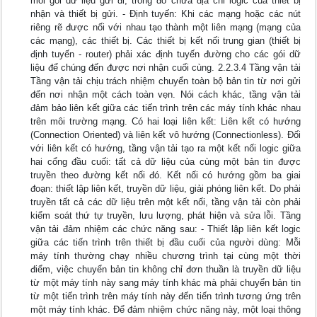
mỗi gói dữ liệu gửi đi, trong đó chứa địa chỉ logic của thiết bị
nhận và thiết bị gửi. - Định tuyến: Khi các mạng hoặc các nút
riêng rẽ được nối với nhau tạo thành một liên mạng (mạng của
các mạng), các thiết bị. Các thiết bị kết nối trung gian (thiết bị
định tuyến - router) phải xác định tuyến đường cho các gói dữ
liệu để chúng đến được nơi nhận cuối cùng. 2.2.3.4 Tầng vận tải
Tầng vận tải chịu trách nhiệm chuyển toàn bộ bản tin từ nơi gửi
đến nơi nhận một cách toàn vẹn. Nói cách khác, tầng vận tải
đảm bảo liên kết giữa các tiến trình trên các máy tính khác nhau
trên môi trường mạng. Có hai loại liên kết: Liên kết có hướng
(Connection Oriented) và liên kết vô hướng (Connectionless). Đối
với liên kết có hướng, tầng vận tải tạo ra một kết nối logic giữa
hai cổng đầu cuối: tất cả dữ liệu của cùng một bản tin được
truyền theo đường kết nối đó. Kết nối có hướng gồm ba giai
đoạn: thiết lập liên kết, truyền dữ liệu, giải phóng liên kết. Do phải
truyền tất cả các dữ liệu trên một kết nối, tầng vận tải còn phải
kiểm soát thứ tự truyền, lưu lượng, phát hiện và sửa lỗi. Tầng
vận tải đảm nhiệm các chức năng sau: - Thiết lập liên kết logic
giữa các tiến trình trên thiết bị đầu cuối của người dùng: Mỗi
máy tính thường chạy nhiều chương trình tại cùng một thời
điểm, việc chuyển bản tin không chỉ đơn thuần là truyền dữ liệu
từ một máy tính này sang máy tính khác mà phải chuyển bản tin
từ một tiến trình trên máy tính này đến tiến trình tương ứng trên
một máy tính khác. Để đảm nhiệm chức năng này, một loại thông