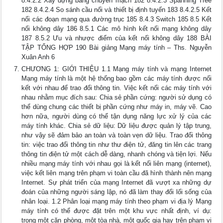
8.4.2.2 Xây dựng bảng chuyển mạch 182 8.4.2.3 Spanning Tree
182 8.4.2.4 So sánh cầu nối và thiết bị định tuyến 183 8.4.2.5 Kết
nối các đoạn mạng qua đường trục 185 8.4.3 Switch 185 8.5 Kết
nối không dây 186 8.5.1 Các mô hình kết nối mạng không dây
187 8.5.2 Ưu và nhược điểm của kết nối không dây 188 BÀI
TẬP TỔNG HỢP 190 Bài giảng Mạng máy tính – Ths. Nguyễn
Xuân Anh 6
CHƯƠNG 1: GIỚI THIỆU 1.1 Mạng máy tính và mạng Internet
Mạng máy tính là một hệ thống bao gồm các máy tính được nối
kết với nhau để trao đổi thông tin. Việc kết nối các máy tính với
nhau nhằm mục đích sau: Chia sẻ phần cứng: người sử dụng có
thể dùng chung các thiết bị phần cứng như máy in, máy vẽ. Cao
hơn nữa, người dùng có thể tận dụng năng lực xử lý của các
máy tính khác. Chia sẻ dữ liệu: Dữ liệu được quản lý tập trung,
như vậy sẽ đảm bảo an toàn và toàn vẹn dữ liệu. Trao đổi thông
tin: việc trao đổi thông tin như thư điện tử, đăng tin lên các trang
thông tin điện tử một cách dễ dàng, nhanh chóng và tiện lợi. Nếu
nhiều mạng máy tính với nhau gọi là kết nối liên mạng (internet),
việc kết liên mạng trên phạm vi toàn cầu đã hình thành nên mạng
Internet. Sự phát triển của mạng Internet đã vượt xa những dự
đoán của những người sáng lập, nó đã làm thay đổi lối sống của
nhân loại. 1.2 Phân loại mạng máy tính theo phạm vi địa lý Mạng
máy tính có thể được đặt trên một khu vực nhất định, ví dụ:
trong một căn phòng, một tòa nhà, một quốc gia hay trên phạm vi