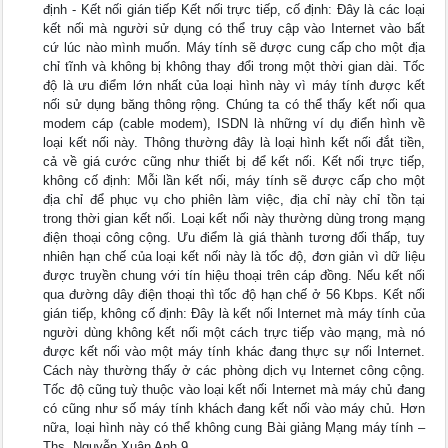
định - Kết nối gián tiếp Kết nối trực tiếp, cố định: Đây là các loại
kết nối mà người sử dụng có thể truy cập vào Internet vào bất
cứ lúc nào mình muốn. Máy tính sẽ được cung cấp cho một địa
chỉ tĩnh và không bị không thay đổi trong một thời gian dài. Tốc
độ là ưu điểm lớn nhất của loại hình này vì máy tính được kết
nối sử dụng băng thông rộng. Chúng ta có thể thấy kết nối qua
modem cáp (cable modem), ISDN là những ví dụ điển hình về
loại kết nối này. Thông thường đây là loại hình kết nối đắt tiền,
cả về giá cước cũng như thiết bị để kết nối. Kết nối trực tiếp,
không cố định: Mỗi lần kết nối, máy tính sẽ được cấp cho một
địa chỉ để phục vụ cho phiên làm việc, địa chỉ này chỉ tồn tại
trong thời gian kết nối. Loại kết nối này thường dùng trong mạng
điện thoại công cộng. Ưu điểm là giá thành tương đối thấp, tuy
nhiên hạn chế của loại kết nối này là tốc độ, đơn giản vì dữ liệu
được truyền chung với tín hiệu thoại trên cáp đồng. Nếu kết nối
qua đường dây điện thoại thì tốc độ hạn chế ở 56 Kbps. Kết nối
gián tiếp, không cố định: Đây là kết nối Internet mà máy tính của
người dùng không kết nối một cách trực tiếp vào mạng, mà nó
được kết nối vào một máy tính khác đang thực sự nối Internet.
Cách này thường thấy ở các phòng dịch vụ Internet công cộng.
Tốc độ cũng tuỳ thuộc vào loại kết nối Internet mà máy chủ đang
có cũng như số máy tính khách đang kết nối vào máy chủ. Hơn
nữa, loại hình này có thể không cung Bài giảng Mạng máy tính –
Ths. Nguyễn Xuân Anh 9