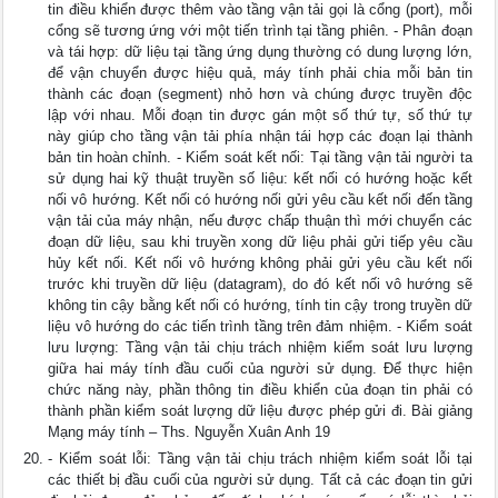
tin điều khiển được thêm vào tầng vận tải gọi là cổng (port), mỗi
cổng sẽ tương ứng với một tiến trình tại tầng phiên. - Phân đoạn
và tái hợp: dữ liệu tại tầng ứng dụng thường có dung lượng lớn,
để vận chuyển được hiệu quả, máy tính phải chia mỗi bản tin
thành các đoạn (segment) nhỏ hơn và chúng được truyền độc
lập với nhau. Mỗi đoạn tin được gán một số thứ tự, số thứ tự
này giúp cho tầng vận tải phía nhận tái hợp các đoạn lại thành
bản tin hoàn chỉnh. - Kiểm soát kết nối: Tại tầng vận tải người ta
sử dụng hai kỹ thuật truyền số liệu: kết nối có hướng hoặc kết
nối vô hướng. Kết nối có hướng nối gửi yêu cầu kết nối đến tầng
vận tải của máy nhận, nếu được chấp thuận thì mới chuyển các
đoạn dữ liệu, sau khi truyền xong dữ liệu phải gửi tiếp yêu cầu
hủy kết nối. Kết nối vô hướng không phải gửi yêu cầu kết nối
trước khi truyền dữ liệu (datagram), do đó kết nối vô hướng sẽ
không tin cậy bằng kết nối có hướng, tính tin cậy trong truyền dữ
liệu vô hướng do các tiến trình tầng trên đảm nhiệm. - Kiểm soát
lưu lượng: Tầng vận tải chịu trách nhiệm kiểm soát lưu lượng
giữa hai máy tính đầu cuối của người sử dụng. Để thực hiện
chức năng này, phần thông tin điều khiển của đoạn tin phải có
thành phần kiểm soát lượng dữ liệu được phép gửi đi. Bài giảng
Mạng máy tính – Ths. Nguyễn Xuân Anh 19
- Kiểm soát lỗi: Tầng vận tải chịu trách nhiệm kiểm soát lỗi tại
các thiết bị đầu cuối của người sử dụng. Tất cả các đoạn tin gửi