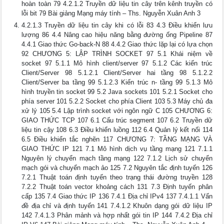
hoàn toàn 79 4.2.1.2 Truyền dữ liệu tin cây trên kênh truyền có
lỗi bit 79 Bài giảng Mạng máy tính – Ths. Nguyễn Xuân Anh 3
4.2.1.3 Truyền dữ liệu tin cây khi có lỗi 83 4.3 Điều khiển lưu
lượng 86 4.4 Nâng cao hiệu năng bằng đường ống Pipeline 87
4.4.1 Giao thức Go-back-N 88 4.4.2 Giao thức lặp lại có lựa chọn
92 CHƯƠNG 5: LẬP TRÌNH SOCKET 97 5.1 Khái niệm về
socket 97 5.1.1 Mô hình client/server 97 5.1.2 Các kiến trúc
Client/Server 98 5.1.2.1 Client/Server hai tầng 98 5.1.2.2
Client/Server ba tầng 99 5.1.2.3 Kiến trúc n- tầng 99 5.1.3 Mô
hình truyền tin socket 99 5.2 Java sockets 101 5.2.1 Socket cho
phía server 101 5.2.2 Socket cho phía Client 103 5.3 Máy chủ đa
xử lý 105 5.4 Lập trình socket với ngôn ngữ C 105 CHƯƠNG 6:
GIAO THỨC TCP 107 6.1 Cấu trúc segment 107 6.2 Truyền dữ
liệu tin cậy 108 6.3 Điều khiển luồng 112 6.4 Quản lý kết nối 114
6.5 Điều khiển tắc nghẽn 117 CHƯƠNG 7: TẦNG MẠNG VÀ
GIAO THỨC IP 121 7.1 Mô hình dịch vụ tầng mạng 121 7.1.1
Nguyên lý chuyển mạch tầng mạng 122 7.1.2 Lịch sử chuyển
mạch gói và chuyển mạch ảo 125 7.2 Nguyên tắc định tuyến 126
7.2.1 Thuật toán định tuyến theo trạng thái đường truyền 128
7.2.2 Thuật toán vector khoảng cách 131 7.3 Định tuyến phân
cấp 135 7.4 Giao thức IP 136 7.4.1 Địa chỉ IPv4 137 7.4.1.1 Vấn
đề địa chỉ và định tuyến 141 7.4.1.2 Khuôn dạng gói dữ liệu IP
142 7.4.1.3 Phân mảnh và hợp nhất gói tin IP 144 7.4.2 Địa chỉ