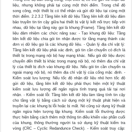
liệu, nhưng không phải tại cùng một thời điểm. Trong chế độ
song công, một thiết bị có thể nhận và gửi dữ liệu tại cùng một
thời điểm. 2.2.3.2 Tầng liên kết dữ liệu Tầng liên kết dữ liệu đảm
bảo truyền tin tin cậy giữa hai thiết bị vật lý kết nối trực tiếp với
nhau, dữ liệu tại tầng này gọi là khung (Frame). Tầng liên kết dữ
liệu đảm nhiệm các chức năng sau: - Tạo khung dữ liệu: Tầng
liên kết dữ liệu chia gói tin nhận được từ tầng mạng thành các
đơn vị dữ liệu gọi là các khung dữ liệu. - Quản lý địa chỉ vật lý:
Tầng liên kết dữ liệu phải xác định, gói tin cần chuyển có đích là
thiết bị trong mạng nội bộ hay mạng khác. Nếu gói dữ liệu được
chuyển đến thiết bị khác trong mạng nội bộ, nó thêm địa chỉ vật
lý của thiết bị đích vào khung dữ liệu. Nếu gói tin cần chuyển ra
ngoài mạng nội bộ, nó thêm địa chỉ vật lý của cổng mặc định. -
Kiểm soát lưu lượng: Nếu tốc độ nhận dữ liệu nhỏ hơn tốc độ
gửi dữ liệu, tầng liên kết dữ liệu phải thực hiện một kỹ thuật
kiểm soát lưu lượng để ngăn ngừa tình trạng quá tải tại nơi
nhận. - Kiểm soát lỗi: Tầng liên kết dữ liệu làm tăng tính tin cậy
cho tầng vật lý bằng cách sử dụng một kỹ thuật phát hiện và
truyền lại các khung bị lỗi hoặc bị mất. Nó cũng sử dụng kỹ thuật
ngăn ngừa hiện tượng lặp khung. Kiểm soát lỗi thường được
thực hiện bằng cách thêm một thông tin điều khiển vào phần cuối
của khung, thông thường người ta sử dụng kỹ thuật kiểm tra
vòng (CRC – Cyclic Redandunce Check). - Kiểm soát truy cập: