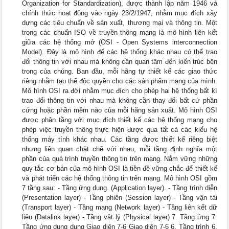
Organization for Standardization), được thành lập năm 1946 và
chính thức hoạt động vào ngày 23/2/1947, nhằm mục đích xây
dựng các tiêu chuẩn về sản xuất, thương mại và thông tin. Một
trong các chuẩn ISO về truyền thông mạng là mô hình liên kết
giữa các hệ thống mở (OSI - Open Systems lnterconnection
Model). Đây là mô hình để các hệ thống khác nhau có thể trao
đổi thông tin với nhau mà không cần quan tâm đến kiến trúc bên
trong của chúng. Ban đầu, mỗi hãng tự thiết kế các giao thức
riêng nhằm tạo thế độc quyền cho các sản phẩm mạng của mình.
Mô hình OSI ra đời nhằm mục đích cho phép hai hệ thống bất kì
trao đổi thông tin với nhau mà không cần thay đổi bất cứ phần
cứng hoặc phần mềm nào của mỗi hãng sản xuất. Mô hình OSI
được phân tầng với mục đích thiết kế các hệ thống mạng cho
phép việc truyền thông thực hiện được qua tất cả các kiểu hệ
thống máy tính khác nhau. Các tầng được thiết kế riêng biệt
nhưng liên quan chặt chẽ với nhau, mỗi tầng định nghĩa một
phần của quá trình truyền thông tin trên mạng. Nắm vững những
quy tắc cơ bản của mô hình OSI là tiền đề vững chắc để thiết kế
và phát triển các hệ thống thông tin trên mạng. Mô hình OSI gồm
7 tầng sau: - Tầng ứng dụng. (Application layer). - Tầng trình diễn
(Presentation layer) - Tầng phiên (Session layer) - Tầng vận tải
(Transport layer) - Tầng mạng (Network layer) - Tầng liên kết dữ
liệu (Datalink layer) - Tầng vật lý (Physical layer) 7. Tầng ứng 7.
Tầng ứng dụng dụng Giao diện 7-6 Giao diện 7-6 6. Tầng trình 6.