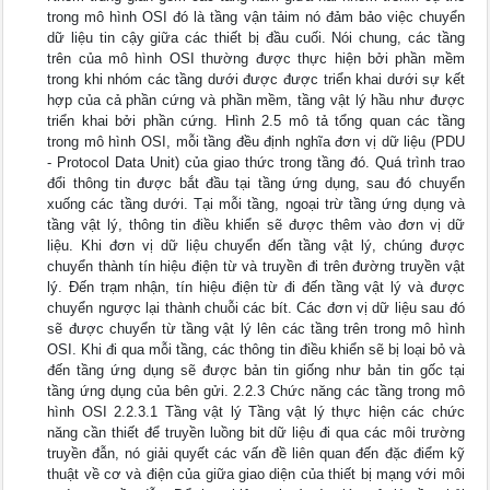
trong mô hình OSI đó là tầng vận tảim nó đảm bảo việc chuyển
dữ liệu tin cậy giữa các thiết bị đầu cuối. Nói chung, các tầng
trên của mô hình OSI thường được thực hiện bởi phần mềm
trong khi nhóm các tầng dưới được được triển khai dưới sự kết
hợp của cả phần cứng và phần mềm, tầng vật lý hầu như được
triển khai bởi phần cứng. Hình 2.5 mô tả tổng quan các tầng
trong mô hình OSI, mỗi tầng đều định nghĩa đơn vị dữ liệu (PDU
- Protocol Data Unit) của giao thức trong tầng đó. Quá trình trao
đổi thông tin được bắt đầu tại tầng ứng dụng, sau đó chuyển
xuống các tầng dưới. Tại mỗi tầng, ngoại trừ tầng ứng dụng và
tầng vật lý, thông tin điều khiển sẽ được thêm vào đơn vị dữ
liệu. Khi đơn vị dữ liệu chuyển đến tầng vật lý, chúng được
chuyển thành tín hiệu điện từ và truyền đi trên đường truyền vật
lý. Đến trạm nhận, tín hiệu điện từ đi đến tầng vật lý và được
chuyển ngược lại thành chuỗi các bít. Các đơn vị dữ liệu sau đó
sẽ được chuyển từ tầng vật lý lên các tầng trên trong mô hình
OSI. Khi đi qua mỗi tầng, các thông tin điều khiển sẽ bị loại bỏ và
đến tầng ứng dụng sẽ được bản tin giống như bản tin gốc tại
tầng ứng dụng của bên gửi. 2.2.3 Chức năng các tầng trong mô
hình OSI 2.2.3.1 Tầng vật lý Tầng vật lý thực hiện các chức
năng cần thiết để truyền luồng bit dữ liệu đi qua các môi trường
truyền đẫn, nó giải quyết các vấn đề liên quan đến đặc điểm kỹ
thuật về cơ và điện của giữa giao diện của thiết bị mạng với môi