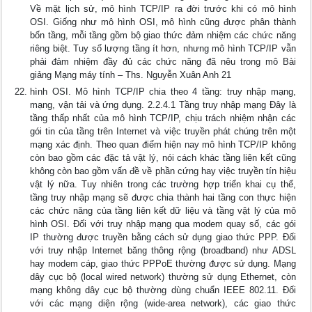
Về mặt lịch sử, mô hình TCP/IP ra đời trước khi có mô hình
OSI. Giống như mô hình OSI, mô hình cũng được phân thành
bốn tầng, mỗi tầng gồm bộ giao thức đảm nhiệm các chức năng
riêng biệt. Tuy số lượng tầng ít hơn, nhưng mô hình TCP/IP vẫn
phải đảm nhiệm đầy đủ các chức năng đã nêu trong mô Bài
giảng Mạng máy tính – Ths. Nguyễn Xuân Anh 21
hình OSI. Mô hình TCP/IP chia theo 4 tầng: truy nhập mạng,
mạng, vận tải và ứng dụng. 2.2.4.1 Tầng truy nhập mạng Đây là
tầng thấp nhất của mô hình TCP/IP, chịu trách nhiệm nhận các
gói tin của tầng trên Internet và việc truyền phát chúng trên một
mạng xác định. Theo quan điểm hiện nay mô hình TCP/IP không
còn bao gồm các đặc tả vật lý, nói cách khác tầng liên kết cũng
không còn bao gồm vấn đề về phần cứng hay việc truyền tín hiệu
vật lý nữa. Tuy nhiên trong các trường hợp triển khai cụ thể,
tầng truy nhập mạng sẽ được chia thành hai tầng con thực hiện
các chức năng của tầng liên kết dữ liệu và tầng vật lý của mô
hình OSI. Đối với truy nhập mạng qua modem quay số, các gói
IP thường được truyền bằng cách sử dụng giao thức PPP. Đối
với truy nhập Internet băng thông rộng (broadband) như ADSL
hay modem cáp, giao thức PPPoE thường được sử dụng. Mạng
dây cục bộ (local wired network) thường sử dụng Ethernet, còn
mạng không dây cục bộ thường dùng chuẩn IEEE 802.11. Đối
với các mạng diện rộng (wide-area network), các giao thức