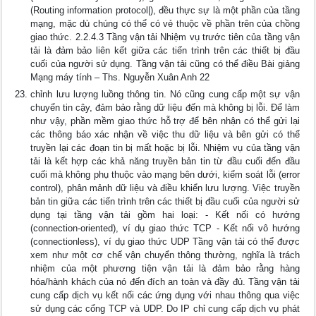
(Routing information protocol|), đều thực sự là một phần của tầng
mạng, mặc dù chúng có thể có vẻ thuộc về phần trên của chồng
giao thức. 2.2.4.3 Tầng vận tải Nhiệm vụ trước tiên của tầng vận
tải là đảm bảo liên kết giữa các tiến trình trên các thiết bị đầu
cuối của người sử dụng. Tầng vận tải cũng có thể điều Bài giảng
Mạng máy tính – Ths. Nguyễn Xuân Anh 22
chỉnh lưu lượng luồng thông tin. Nó cũng cung cấp một sự vận
chuyển tin cậy, đảm bảo rằng dữ liệu đến mà không bị lỗi. Để làm
như vậy, phần mềm giao thức hỗ trợ để bên nhận có thể gửi lại
các thông báo xác nhận về việc thu dữ liệu và bên gửi có thể
truyền lại các đoạn tin bị mất hoặc bị lỗi. Nhiệm vụ của tầng vận
tải là kết hợp các khả năng truyền bản tin từ đầu cuối đến đầu
cuối mà không phụ thuộc vào mạng bên dưới, kiểm soát lỗi (error
control), phân mảnh dữ liệu và điều khiển lưu lượng. Việc truyền
bản tin giữa các tiến trình trên các thiết bị đầu cuối của người sử
dụng tại tầng vận tải gồm hai loại: - Kết nối có hướng
(connection-oriented), ví dụ giao thức TCP - Kết nối vô hướng
(connectionless), ví dụ giao thức UDP Tầng vận tải có thể được
xem như một cơ chế vận chuyển thông thường, nghĩa là trách
nhiệm của một phương tiện vận tải là đảm bảo rằng hàng
hóa/hành khách của nó đến đích an toàn và đầy đủ. Tầng vận tải
cung cấp dịch vụ kết nối các ứng dụng với nhau thông qua việc
sử dụng các cổng TCP và UDP. Do IP chỉ cung cấp dịch vụ phát