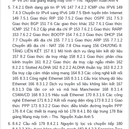
IP V6 147 Bài giảng Mạng máy tính – Ths. Nguyễn Xuân Anh 4
7.4.2.1 Định dạng gói tin IP V6 147 7.4.2.2 ICMP cho IPV6 149
7.4.3 Chuyển từ IPv4 sang IPv6 149 7.5 Định tuyến trên Internet
149 7.5.1 Giao thức RIP 150 7.5.2 Giao thức OSPF 151 7.5.3
Giao thức BGP 151 7.6 Các giao thức khác 152 7.6.1 Giao thức
ICMP 152 7.6.2 Cấp phát địa chỉ IP 153 7.6.2.1 Giao thức RARP
153 7.6.2.2 Giao thức BOOTP 154 7.6.2.3 Giao thức DHCP 154
7.7 Chuyển đổi địa chỉ 155 7.7.1.1 Giao thức ARP 155 7.7.1.2
Chuyển đổi địa chỉ - NAT 156 7.8 Chia mạng 156 CHƯƠNG 8:
TẦNG LIÊN KẾT 157 8.1 Mô hình dịch vụ tầng liên kết dữ liệu
157 8.2 Giao thức đa truy nhập 158 8.2.1 Giao thức phân chia
kênh truyền 161 8.2.2 Giao thức đa truy cập ngẫu nhiên 162
8.2.2.1 Slotted ALOHA 162 8.2.2.2 ALOHA thuần túy 163 8.2.2.3
Đa truy cập cảm nhận sóng mang 164 8.3 Các công nghệ kết nối
165 8.3.1 Công nghệ Ethernet 165 8.3.1.1 Cấu trúc khung dữ liệu
Ethernet 166 8.3.1.2 Dịch vụ truyền số liệu không liên kết 167
8.3.1.3 Dải tần cơ sở và mã hoá Manchester 168 8.3.1.4
CSMA/CD 168 8.3.1.5 Hiệu suất Ethernet 170 8.3.1.6 Các công
nghệ Ethernet 171 8.3.2 Kết nối mạng diện rộng 173 8.3.2.1 Giao
thức PPP 173 8.3.2.2 Giao thức điều khiển đường truyền PPP
176 8.4 Các thiết bị mạng nội bộ 178 8.4.1 Bộ tập trung 178 Bài
giảng Mạng máy tính – Ths. Nguyễn Xuân Anh 5
8.4.2 Cầu nối 179 8.4.2.1 Nguyên lý lọc và chuyển tiếp 180