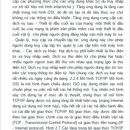
cấp các phương thức cho các ứng dụng khác (ví dụ truy nhập
cơ sở dữ liệu mô hình khách/chủ ). Tầng ứng dụng là tầng cao
nhất trong mô hình OSI, do đó nó tạo ra dữ liệu thực sự chứ
không có các thông tin điều khiển. Tầng ứng dụng cung cấp các
dịch vụ sau: - Thiết bị đầu cuối ảo của mạng: một thiết bị đầu
cuối ảo của mạng là phiên bản phần mềm của một thiết bị đầu
cuối vật lý, cho phép người đùng đăng nhập vào một máy từ xa.
- Quản lý, truy cập và chuyển tập tin: ứng dụng này cho phép
người dùng truy cập tập tin, quản lý các tập trên một máy tính
khác. - Các dịch vụ khác: Hai dịch vụ phổ biến nhất là thư điện
tử và truy nhập web. Dịch vụ thư điện tử cho phép hai hoặc
nhiều người người trao đổi thư với nhau qua mạng (gọi là thư
điện tử). Dịch vụ truy nhập web cho phép người dùng đọc tin tức
trên các trang thông tin điện tử. Nói chung các dịch vụ loại này
rất nhiều và ngày càng đa dạng. 2.2.4 Mô hình TCP/IP Mô hình
OSI là mô hình tham chiếu được ISO xây dựng nhằm tạo một
chuẩn phục vụ việc nối kết các hệ thống mở. Tuy nhiên mô hình
này chỉ dừng lại ở mức độ lý thuyết, trong thực tế mô hình
TCP/IP đang được sử dụng rộng rãi nhất hiện nay (mạng Internet
đang sử dụng mô hình này), hầu hết tất cả các hệ điều hành đều
có cài đặt bộ giao thức TCP/IP. Bộ giao thức này được đặt tên
theo hai giao thức chính của nó là giao thức điều khiển vận tải
(TCP - Transmission Control Protocol) và giao thức liên mạng (IP
- Internet protocol). Hình 2.7 Các tầng trong bộ giao thức TCP/IP