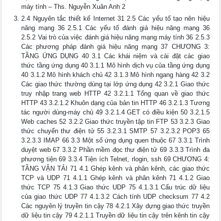
máy tính – Ths. Nguyễn Xuân Anh 2
2.4 Nguyên tắc thiết kế Internet 31 2.5 Các yếu tố tạo nên hiệu
năng mạng 36 2.5.1 Các yếu tố đánh giá hiệu năng mạng 36
2.5.2 Vai trò của việc đánh giá hiệu năng mạng máy tính 36 2.5.3
Các phương pháp đánh giá hiệu năng mạng 37 CHƯƠNG 3:
TẦNG ỨNG DỤNG 40 3.1 Các khái niệm và cài đặt các giao
thức tầng ứng dụng 40 3.1.1 Mô hình dịch vụ của tầng ứng dụng
40 3.1.2 Mô hình khách chủ 42 3.1.3 Mô hình ngang hàng 42 3.2
Các giao thức thường dùng tại lớp ứng dụng 42 3.2.1 Giao thức
truy nhập trang web HTTP 42 3.2.1.1 Tổng quan về giao thức
HTTP 43 3.2.1.2 Khuôn dạng của bản tin HTTP 46 3.2.1.3 Tương
tác người dùng-máy chủ 49 3.2.1.4 GET có điều kiện 50 3.2.1.5
Web caches 52 3.2.2 Giao thức truyền tập tin FTP 53 3.2.3 Giao
thức chuyển thư điện tử 55 3.2.3.1 SMTP 57 3.2.3.2 POP3 65
3.2.3.3 IMAP 66 3.3 Một số ứng dụng quen thuộc 67 3.3.1 Trình
duyệt web 67 3.3.2 Phần mềm đọc thư điện tử 69 3.3.3 Trình đa
phương tiện 69 3.3.4 Tiện ích Telnet, rlogin, ssh 69 CHƯƠNG 4:
TẦNG VẬN TẢI 71 4.1 Ghép kênh và phân kênh, các giao thức
TCP và UDP 71 4.1.1 Ghép kênh và phân kênh 71 4.1.2 Giao
thức TCP 75 4.1.3 Giao thức UDP 75 4.1.3.1 Cấu trúc dữ liệu
của giao thức UDP 77 4.1.3.2 Cách tính UDP checksum 77 4.2
Các nguyên lý truyền tin cậy 78 4.2.1 Xây dựng giao thức truyền
dữ liệu tin cậy 79 4.2.1.1 Truyền dữ liệu tin cậy trên kênh tin cậy