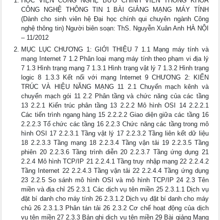
HỌC VIỆN CÔNG NGHỆ BƯU CHÍNH VIỄN THÔNG KHOA
CÔNG NGHỆ THÔNG TIN 1 BÀI GIẢNG MẠNG MÁY TÍNH
(Dành cho sinh viên hệ Đại học chính qui chuyên ngành Công
nghệ thông tin) Người biên soạn: ThS. Nguyễn Xuân Anh HÀ NỘI
– 11/2012
MỤC LỤC CHƯƠNG 1: GIỚI THIỆU 7 1.1 Mạng máy tính và
mạng Internet 7 1.2 Phân loại mạng máy tính theo phạm vi địa lý
7 1.3 Hình trạng mạng 7 1.3.1 Hình trạng vật lý 7 1.3.2 Hình trạng
logic 8 1.3.3 Kết nối với mạng Internet 9 CHƯƠNG 2: KIẾN
TRÚC VÀ HIỆU NĂNG MẠNG 11 2.1 Chuyển mạch kênh và
chuyển mạch gói 11 2.2 Phân tầng và chức năng của các tầng
13 2.2.1 Kiến trúc phân tầng 13 2.2.2 Mô hình OSI 14 2.2.2.1
Các tiến trình ngang hàng 15 2.2.2.2 Giao diện giữa các tầng 16
2.2.2.3 Tổ chức các tầng 16 2.2.3 Chức năng các tầng trong mô
hình OSI 17 2.2.3.1 Tầng vật lý 17 2.2.3.2 Tầng liên kết dữ liệu
18 2.2.3.3 Tầng mạng 18 2.2.3.4 Tầng vận tải 19 2.2.3.5 Tầng
phiên 20 2.2.3.6 Tầng trình diễn 20 2.2.3.7 Tầng ứng dụng 21
2.2.4 Mô hình TCP/IP 21 2.2.4.1 Tầng truy nhập mạng 22 2.2.4.2
Tầng Internet 22 2.2.4.3 Tầng vận tải 22 2.2.4.4 Tầng ứng dụng
23 2.2.5 So sánh mô hình OSI và mô hình TCP/IP 24 2.3 Tên
miền và địa chỉ 25 2.3.1 Các dịch vụ tên miền 25 2.3.1.1 Dịch vụ
đặt bí danh cho máy tính 26 2.3.1.2 Dịch vụ đặt bí danh cho máy
chủ 26 2.3.1.3 Phân tán tải 26 2.3.2 Cơ chế hoạt động của dịch
vụ tên miền 27 2.3.3 Bản ghi dịch vụ tên miền 29 Bài giảng Mạng