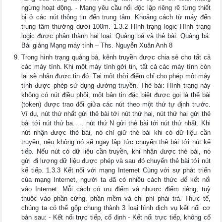
ngừng hoạt động. - Mạng yêu cầu nối độc lập riêng rẽ từng thiết
bị ở các nút thông tin đến trung tâm. Khoảng cách từ máy đến
trung tâm thường dưới 100m. 1.3.2 Hình trạng logic Hình trạng
logic được phân thành hai loại: Quảng bá và thẻ bài. Quảng bá:
Bài giảng Mạng máy tính – Ths. Nguyễn Xuân Anh 8
Trong hình trạng quảng bá, kênh truyền được chia sẻ cho tất cả
các máy tính. Khi một máy tính gởi tin, tất cả các máy tính còn
lại sẽ nhận được tin đó. Tại một thời điểm chỉ cho phép một máy
tính được phép sử dụng đường truyền. Thẻ bài: Hình trạng này
không có nút điều phối, một bản tin đặc biệt được gọi là thẻ bài
(token) được trao đổi giữa các nút theo một thứ tự định trước.
Ví dụ, nút thứ nhất gửi thẻ bài tới nút thứ hai, nút thứ hai gửi thẻ
bài tới nút thứ ba. . . nút thứ N gửi thẻ bài tới nút thứ nhất. Khi
nút nhận được thẻ bài, nó chỉ giữ thẻ bài khi có dữ liệu cần
truyền, nếu không nó sẽ ngay lập tức chuyển thẻ bài tới nút kế
tiếp. Nếu nút có dữ liệu cần truyền, khi nhận được thẻ bài, nó
gửi đi lượng dữ liệu được phép và sau đó chuyển thẻ bài tới nút
kế tiếp. 1.3.3 Kết nối với mạng Internet Cùng với sự phát triển
của mạng Internet, người ta đã có nhiều cách thức để kết nối
vào Internet. Mỗi cách có ưu điểm và nhược điểm riêng, tuỳ
thuộc vào phần cứng, phần mềm và chi phí phải trả. Thực tế,
chúng ta có thể gộp chung thành 3 loại hình dịch vụ kết nối cơ
bản sau: - Kết nối trực tiếp, cố định - Kết nối trực tiếp, không cố