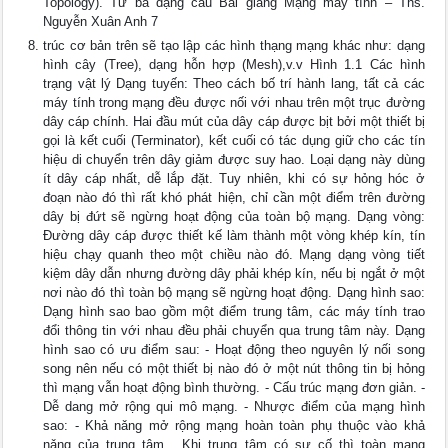
Topology). Từ ba dạng cấu Bài giảng Mạng máy tính – Ths.
Nguyễn Xuân Anh 7
trúc cơ bản trên sẽ tạo lập các hình thạng mạng khác như: dạng
hình cây (Tree), dạng hỗn hợp (Mesh),v.v Hình 1.1 Các hình
trạng vật lý Dạng tuyến: Theo cách bố trí hành lang, tất cả các
máy tính trong mạng đều được nối với nhau trên một trục đường
dây cáp chính. Hai đầu mút của dây cáp được bịt bởi một thiết bị
gọi là kết cuối (Terminator), kết cuối có tác dụng giữ cho các tín
hiệu di chuyển trên dây giảm được suy hao. Loại dạng này dùng
ít dây cáp nhất, dễ lắp đặt. Tuy nhiên, khi có sự hỏng hóc ở
đoạn nào đó thì rất khó phát hiện, chỉ cần một điểm trên đường
dây bị đứt sẽ ngừng hoạt động của toàn bộ mạng. Dạng vòng:
Đường dây cáp được thiết kế làm thành một vòng khép kín, tín
hiệu chạy quanh theo một chiều nào đó. Mạng dạng vòng tiết
kiệm dây dẫn nhưng đường dây phải khép kín, nếu bị ngắt ở một
nơi nào đó thì toàn bộ mạng sẽ ngừng hoạt động. Dạng hình sao:
Dạng hình sao bao gồm một điểm trung tâm, các máy tính trao
đổi thông tin với nhau đều phải chuyển qua trung tâm này. Dạng
hình sao có ưu điểm sau: - Hoạt động theo nguyên lý nối song
song nên nếu có một thiết bị nào đó ở một nút thông tin bị hỏng
thì mạng vẫn hoạt động bình thường. - Cấu trúc mạng đơn giản. -
Dễ dang mở rộng qui mô mạng. - Nhược điểm của mạng hình
sao: - Khả nǎng mở rộng mạng hoàn toàn phụ thuộc vào khả
nǎng của trung tâm . Khi trung tâm có sự cố thì toàn mạng