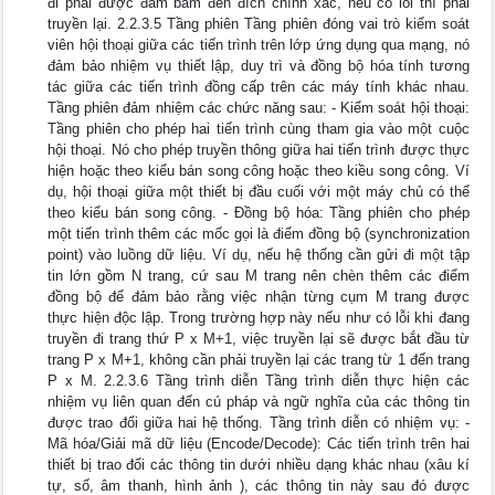
đi phải được đảm bảm đến đích chính xác, nếu có lỗi thì phải
truyền lại. 2.2.3.5 Tầng phiên Tầng phiên đóng vai trò kiểm soát
viên hội thoại giữa các tiến trình trên lớp ứng dụng qua mạng, nó
đảm bảo nhiệm vụ thiết lập, duy trì và đồng bộ hóa tính tương
tác giữa các tiến trình đồng cấp trên các máy tính khác nhau.
Tầng phiên đảm nhiệm các chức năng sau: - Kiểm soát hội thoại:
Tầng phiên cho phép hai tiến trình cùng tham gia vào một cuộc
hội thoại. Nó cho phép truyền thông giữa hai tiến trình được thực
hiện hoặc theo kiểu bán song công hoặc theo kiều song công. Ví
dụ, hội thoại giữa một thiết bị đầu cuối với một máy chủ có thể
theo kiểu bán song công. - Đồng bộ hóa: Tầng phiên cho phép
một tiến trình thêm các mốc gọi là điểm đồng bộ (synchronization
point) vào luồng dữ liệu. Ví dụ, nếu hệ thống cần gửi đi một tập
tin lớn gồm N trang, cứ sau M trang nên chèn thêm các điểm
đồng bộ để đảm bảo rằng việc nhận từng cụm M trang được
thực hiện độc lập. Trong trường hợp này nếu như có lỗi khi đang
truyền đi trang thứ P x M+1, việc truyền lại sẽ được bắt đầu từ
trang P x M+1, không cần phải truyền lại các trang từ 1 đến trang
P x M. 2.2.3.6 Tầng trình diễn Tầng trình diễn thực hiện các
nhiệm vụ liên quan đến cú pháp và ngữ nghĩa của các thông tin
được trao đổi giữa hai hệ thống. Tầng trình diễn có nhiệm vụ: -
Mã hóa/Giải mã dữ liệu (Encode/Decode): Các tiến trình trên hai
thiết bị trao đổi các thông tin dưới nhiều dạng khác nhau (xâu kí
tự, số, âm thanh, hình ảnh ), các thông tin này sau đó được