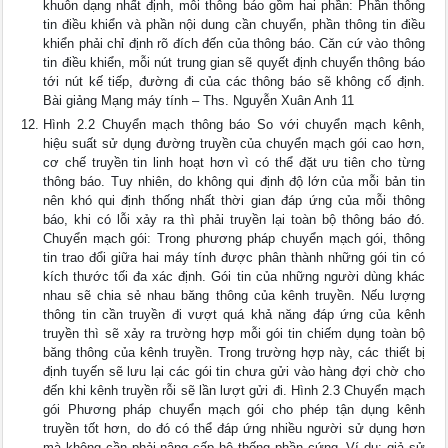
khuôn dạng nhất định, mỗi thông báo gồm hai phần: Phần thông
tin điều khiển và phần nội dung cần chuyển, phần thông tin điều
khiển phải chỉ định rõ đích đến của thông báo. Căn cứ vào thông
tin điều khiển, mỗi nút trung gian sẽ quyết định chuyển thông báo
tới nút kế tiếp, đường đi của các thông báo sẽ không cố định.
Bài giảng Mạng máy tính – Ths. Nguyễn Xuân Anh 11
Hình 2.2 Chuyển mạch thông báo So với chuyển mạch kênh,
hiệu suất sử dụng đường truyền của chuyển mạch gói cao hơn,
cơ chế truyền tin linh hoạt hơn vì có thể đặt ưu tiên cho từng
thông báo. Tuy nhiên, do không qui định độ lớn của mỗi bản tin
nên khó qui định thống nhất thời gian đáp ứng của mỗi thông
báo, khi có lỗi xảy ra thì phải truyền lại toàn bộ thông báo đó.
Chuyển mạch gói: Trong phương pháp chuyển mạch gói, thông
tin trao đổi giữa hai máy tính được phân thành những gói tin có
kích thước tối đa xác định. Gói tin của những người dùng khác
nhau sẽ chia sẻ nhau băng thông của kênh truyền. Nếu lượng
thông tin cần truyền đi vượt quá khả năng đáp ứng của kênh
truyền thì sẽ xảy ra trường hợp mỗi gói tin chiếm dụng toàn bộ
băng thông của kênh truyền. Trong trường hợp này, các thiết bị
định tuyến sẽ lưu lại các gói tin chưa gửi vào hàng đợi chờ cho
đến khi kênh truyền rỗi sẽ lần lượt gửi đi. Hình 2.3 Chuyển mạch
gói Phương pháp chuyển mạch gói cho phép tận dụng kênh
truyền tốt hơn, do đó có thể đáp ứng nhiều người sử dụng hơn
mà không cần phải nâng cấp hệ thống phần cứng. Ví dụ: giả sử