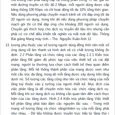
một đường truyền có tốc độ 2 Mbps, mỗi người dùng được cấp
băng thông 100 Kbps và chỉ hoạt động tối đa 10% tổng thời gian.
Nếu dùng phương pháp chuyển mạch kênh sẽ chỉ đáp ứng tối đa
20 người sử dụng, trong khi đó nếu dùng phương pháp chuyển
mạch gói thì có thể đáp ứng cho khoảng 200 người sử dụng.
Chuyển gói thích hợp cho dịch vụ truyền dữ liệu lớn nhưng cần
phải có cơ chế điều khiển tắt nghẽn và mất mát dữ liệu. Thông
Bài giảng Mạng máy tính – Ths. Nguyễn Xuân Anh 12
lượng phụ thuộc vào số lượng người dùng đồng thời nên một số
ứng dụng về âm thanh và hình ảnh sẽ có chất lượng không ổn
định. 2.2 Phân tầng và chức năng của các tầng 2.2.1 Kiến trúc
phân tầng Để giảm độ phức tạp của việc thiết kế và cài đặt
mạng, người ta thường lựa chọn cách thiết kế theo quan điểm
phân tầng. Mỗi hệ thống thành phần của mạng được xem như
một cấu trúc đa tầng, trong đó mỗi tầng được xây dựng trên tầng
dưới nó. Số lượng các tầng cũng như tên và chức năng của mỗi
tầng tuỳ thuộc vào ý tưởng của người thiết kế. Mục đích của
việc phân tầng là để chuyên môn hóa các chức năng dịch vụ.
Mỗi tầng khi sử dụng dịch vụ không cần quan tâm đến cách thực
hiện của các tầng dưới. Hình 2.4 Kiến trúc phân tầng Việc thiết
kế phân tầng phải bảo đảm các nguyên tắc sau: - Trong một
mạng số lượng tầng và chức năng/nhiệm vụ của mỗi tầng phải
như nhau. - Dữ liệu không được truyền trực tiếp từ tầng thứ i