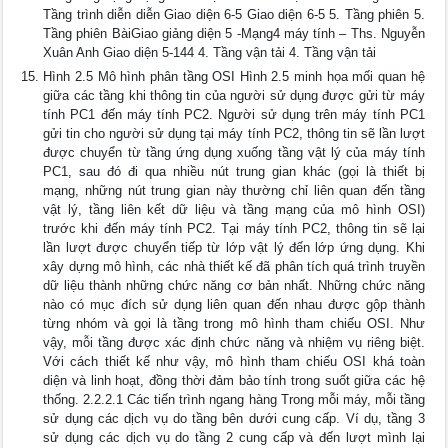
Tầng trình diễn diễn Giao diện 6-5 Giao diện 6-5 5. Tầng phiên 5.
Tầng phiên BàiGiao giảng diện 5 -Mạng4 máy tính – Ths. Nguyễn
Xuân Anh Giao diện 5-144 4. Tầng vận tải 4. Tầng vận tải
Hình 2.5 Mô hình phân tầng OSI Hình 2.5 minh họa mối quan hệ
giữa các tầng khi thông tin của người sử dụng được gửi từ máy
tính PC1 đến máy tính PC2. Người sử dụng trên máy tính PC1
gửi tin cho người sử dụng tại máy tính PC2, thông tin sẽ lần lượt
được chuyển từ tầng ứng dụng xuống tầng vật lý của máy tính
PC1, sau đó đi qua nhiều nút trung gian khác (gọi là thiết bị
mạng, những nút trung gian này thường chỉ liên quan đến tầng
vật lý, tầng liên kết dữ liệu và tầng mạng của mô hình OSI)
trước khi đến máy tính PC2. Tại máy tính PC2, thông tin sẽ lại
lần lượt được chuyển tiếp từ lớp vật lý đến lớp ứng dụng. Khi
xây dựng mô hình, các nhà thiết kế đã phân tích quá trình truyền
dữ liệu thành những chức năng cơ bản nhất. Những chức năng
nào có mục đích sử dụng liên quan đến nhau được gộp thành
từng nhóm và gọi là tầng trong mô hình tham chiếu OSI. Như
vậy, mỗi tầng được xác định chức năng và nhiệm vụ riêng biệt.
Với cách thiết kế như vậy, mô hình tham chiếu OSI khá toàn
diện và linh hoạt, đồng thời đảm bảo tính trong suốt giữa các hệ
thống. 2.2.2.1 Các tiến trình ngang hàng Trong mỗi máy, mỗi tầng
sử dụng các dịch vụ do tầng bên dưới cung cấp. Ví dụ, tầng 3
sử dụng các dịch vụ do tầng 2 cung cấp và đến lượt mình lại