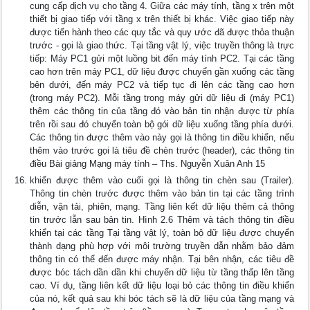
cung cấp dịch vụ cho tầng 4. Giữa các máy tính, tầng x trên một
thiết bị giao tiếp với tầng x trên thiết bị khác. Việc giao tiếp này
được tiến hành theo các quy tắc và quy ước đã được thỏa thuận
trước - gọi là giao thức. Tại tầng vật lý, việc truyền thông là trực
tiếp: Máy PC1 gửi một luồng bit đến máy tính PC2. Tại các tầng
cao hơn trên máy PC1, dữ liệu được chuyển gần xuống các tầng
bên dưới, đến máy PC2 và tiếp tục đi lên các tầng cao hơn
(trong máy PC2). Mỗi tầng trong máy gửi dữ liệu đi (máy PC1)
thêm các thông tin của tầng đó vào bản tin nhận được từ phía
trên rồi sau đó chuyển toàn bộ gói dữ liệu xuống tầng phía dưới.
Các thông tin được thêm vào này gọi là thông tin điều khiển, nếu
thêm vào trước gọi là tiêu đề chèn trước (header), các thông tin
điều Bài giảng Mạng máy tính – Ths. Nguyễn Xuân Anh 15
khiển được thêm vào cuối gọi là thông tin chèn sau (Trailer).
Thông tin chèn trước được thêm vào bản tin tại các tầng trình
diễn, vận tải, phiên, mạng. Tầng liên kết dữ liệu thêm cả thông
tin trước lẫn sau bản tin. Hình 2.6 Thêm và tách thông tin điều
khiển tại các tầng Tại tầng vật lý, toàn bộ dữ liệu được chuyển
thành dạng phù hợp với môi trường truyền dẫn nhằm bảo đảm
thông tin có thể đến được máy nhận. Tại bên nhận, các tiêu đề
được bóc tách dần dần khi chuyển dữ liệu từ tầng thấp lên tầng
cao. Ví dụ, tầng liên kết dữ liệu loại bỏ các thông tin điều khiển
của nó, kết quả sau khi bóc tách sẽ là dữ liệu của tầng mạng và