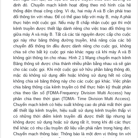
định đó. Chuyển mạch kênh hoạt động theo mô hình của hệ
thống điện thoại công cộng. Ví dụ, hai máy A và B cần phải trao
đổi thông tin với nhau. Để có thể giao tiếp với máy B, máy A phải
thực hiện một cuộc gọi. Nếu máy B chấp nhận cuộc gọi thì một
kênh truyền được thiết lập dành riêng cho việc trao đổi thông tin
giữa máy A và máy B. Tất cả các tài nguyên được cấp cho cuộc
gọi này như băng thông đường truyền, khả năng của các bộ
chuyển đổi thông tin đều được dành riêng cho cuộc gọi, không
chia sẻ cho bất kỳ cuộc gọi nào khác ngay cả khi máy A và B
không gửi thông tin cho nhau. Hình 2.1 Mạng chuyển mạch kênh
Băng thông sẽ được chia thành nhiều phần bằng nhau và sẽ gán
cho các cuộc gọi. Khi một cuộc gọi sở hữu phần băng thông đó,
mặc dù không sử dụng đến hoặc không sử dụng hết nó cũng
không chia sẻ băng thông này cho các cuộc gọi khác. Việc phân
chia băng thông của kênh truyền có thể thực hiện kỹ thuật phân
chia theo tần số (FDMA-Frequency Division Multi Access) hay
phân chia theo thời gian (TDMA- Time Division Multi Access).
Chuyển mạch kênh có hiệu suất không cao do phải mất thời gian
để thiết lập kênh truyền, hiệu suất sử dụng kênh truyền thấp vì
có những thời điểm kênh truyền đã được thiết lập nhưng lại
không được sử dụng hoặc sử dụng rất ít, trong khi đó các thực
thể khác có nhu cầu truyền dữ liệu vẫn phải nằm trong hàng đợi.
Chuyển mạch thông báo: Thông báo là một đơn vị thông tin với