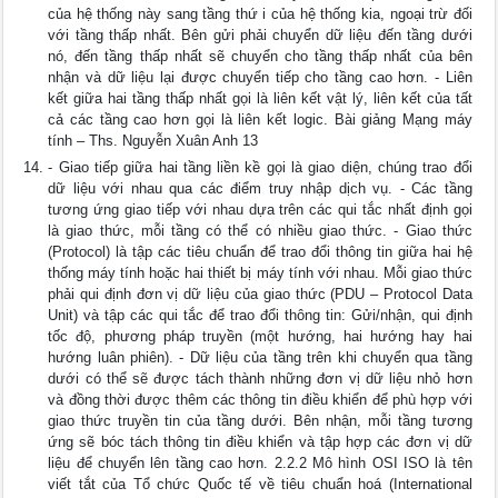
của hệ thống này sang tầng thứ i của hệ thống kia, ngoại trừ đối
với tầng thấp nhất. Bên gửi phải chuyển dữ liệu đến tầng dưới
nó, đến tầng thấp nhất sẽ chuyển cho tầng thấp nhất của bên
nhận và dữ liệu lại được chuyển tiếp cho tầng cao hơn. - Liên
kết giữa hai tầng thấp nhất gọi là liên kết vật lý, liên kết của tất
cả các tầng cao hơn gọi là liên kết logic. Bài giảng Mạng máy
tính – Ths. Nguyễn Xuân Anh 13
- Giao tiếp giữa hai tầng liền kề gọi là giao diện, chúng trao đổi
dữ liệu với nhau qua các điểm truy nhập dịch vụ. - Các tầng
tương ứng giao tiếp với nhau dựa trên các qui tắc nhất định gọi
là giao thức, mỗi tầng có thể có nhiều giao thức. - Giao thức
(Protocol) là tập các tiêu chuẩn để trao đổi thông tin giữa hai hệ
thống máy tính hoặc hai thiết bị máy tính với nhau. Mỗi giao thức
phải qui định đơn vị dữ liệu của giao thức (PDU – Protocol Data
Unit) và tập các qui tắc để trao đổi thông tin: Gửi/nhận, qui định
tốc độ, phương pháp truyền (một hướng, hai hướng hay hai
hướng luân phiên). - Dữ liệu của tầng trên khi chuyển qua tầng
dưới có thể sẽ được tách thành những đơn vị dữ liệu nhỏ hơn
và đồng thời được thêm các thông tin điều khiển để phù hợp với
giao thức truyền tin của tầng dưới. Bên nhận, mỗi tầng tương
ứng sẽ bóc tách thông tin điều khiển và tập hợp các đơn vị dữ
liệu để chuyển lên tầng cao hơn. 2.2.2 Mô hình OSI ISO là tên
viết tắt của Tổ chức Quốc tế về tiêu chuẩn hoá (International