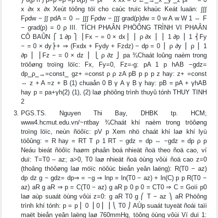
x ∂x x ∂x Xeùt töông töï cho caùc truïc khaùc Keát luaän: ∫∫∫
Fρdw − ∫∫ pdA = 0 ⇔ ∫∫∫ Fρdw − ∫∫∫ grad(p)dw = 0 w A w W 1 ⇔ F
− grad(p) = 0 ρ III. TÍCH PHAÂN PHÖÔNG TRÌNH VI PHAÂN
CÔ BAÛN ⎧ 1 ∂p ⎫ ⎪Fx − = 0 × dx⎪ ⎪ ρ ∂x ⎪ ⎪ 1 ∂p ⎪ 1 ⎨Fy
− = 0 × dy⎬+ ⇒ (Fxdx + Fydy + Fzdz) − dp = 0 ⎪ ρ ∂y ⎪ ρ ⎪ 1
∂p ⎪ ⎪Fz − = 0 × dz ⎪ ⎩ ρ ∂z ⎭ pa ¾Chaát loûng naèm trong
tröôøng troïng löïc: Fx, Fy=0, Fz=-g: pA 1 p hAB −gdz=
dp⎯ρ⎯→=const⎯ gz+ =const ρ ρ zA pB p p p z hay: z+ =const
⇔ z + A =z + B (1) chuaån 0 B γ A γ B γ hay: pB = pA + γhAB
hay p = pa+γh(2) (1), (2) laø phöông trình thuyû tónh THUY TINH
2
PGS.TS. Nguyen Thi Bay, DHBK tp. HCM;
www4.hcmut.edu.vn/~ntbay ¾Chaát khí naèm trong tröôøng
troïng löïc, neùn ñöôïc: pV p Xem nhö chaát khí laø khí lyù
töôûng: = R hay = RT T ρ 1 RT − gdz = dp ⇔ −gdz = dp ρ p
Neáu bieát ñöôïc haøm phaân boá nhieät ñoä theo ñoä cao, ví
duï: T=T0 – az; a>0, T0 laø nhieät ñoä öùng vôùi ñoä cao z=0
(thoâng thöôøng laø möïc nöôùc bieån yeân laëng): R(T0 − az)
dp dz g − gdz= dp⇒ = −g ⇒ lnp = ln(T0 − az) + ln(C) p p R(T0 −
az) aR g aR ⇒ p = C(T0 − az) g aR p 0 p 0 = CT0 ⇒ C = Goïi p0
laø aùp suaát öùng vôùi z=0: g aR T0 g ⎛ T − az ⎞ aR Phöông
trình khí tónh: p = p ⎜ 0 ⎟ 0 ⎜ ⎟ ⎝ T0 ⎠ AÙp suaát tuyeät ñoái taïi
maët bieån yeân laëng laø 760mmHg, töông öùng vôùi Ví duï 1: