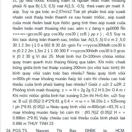
zC ρρ Ñeå nöôùc khoâng traøn ra ngoaøi neân maët thoaùng
phaûi ñi qua B(-1,5; 0,5) vaø A(1,5; -0,5), theá vaøo ptr maët ñ.
aùp. Suy ra gia toác a=2,07m/s2 Töø ptr phaân boá aùp suaát
nhaän xeùt thaáy treân thaønh xe sau hoaëc tröôùc, aùp suaát
cuûa moät ñieåm baát kyø ñöôïc gang tính theo aùp suaát cuûa
ñieåm treân maët thoaùng nhö sau: aèm n z ôøng n pp000B Ñö
+=+⇒=−gzcos30 gzp cos30γ cos30 ( zzB ) ρρ x ) ; -0,5 Suy ra
löïc taùc duïng leân thaønh sau, tröôùc laø: A(1,5 ,5) 0 o m 2 ,5;0
30 1 2 3m (-1 0 a 002 B 30 Δh -gsin Fs ==γγcos30hbdh cos30 b
m ∫0 2 2 2m 1,5m 2 1 1 00 300 F ==γγcos30hbdh cos30 b 0 gcos
tr ∫0 2 30 g Ví duï 25: Moät bình truï D=100mm chöùa nöôùc
quay troøn quanh truïc thaúng ñöùng qua taâm. Khi möïc chaát
loûng giöõa bình haï thaàp xuoáng 200mm (so vôùi luùc tónh) thì
bình quay vôùi vaän toác bao nhieâu? Neáu quay bình vôùi
n=800v.ph maø khoâng muoán ñaùy bò caïn thì chieàu cao toái
thieåu cuûa bình phaûi baèng bao nhieâu? Giaûi z ω2r 2 ω2R 2
Phöông trình maët thoaùng: z = ⇒ H = 2g 2g 0.2 H 0.2m O A m r
Khi möïc nöôùc giöõa bình haï xuoáng 0,2m thì H=0,4m. ω2r Suy
ra: B ω2 (0.05)2 0.4*2*9.81 g 0.4 = ⇒ ω = = 56.03s-1 = 535vong
/ ph 2*9.81 (0.05)2 ω Neáu quay bình vôùi n=800v/ph =83,76 s-1
maø khoâng muoán ñaùy bò caïn thì : (83.76)2 (0.05)2 H = =
0.896m 2*9.81 Vaây chieàu cao toái thieåu cuûa bình phaûi laø
0.896 m THUY TINH 23
PGS.TS. Nguyen Thi Bay, DHBK tp. HCM;