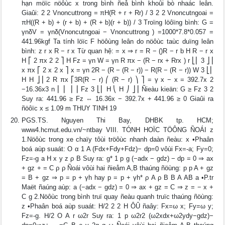
hạn möïc nöôùc x trong bình ñeå bình khoûi bò nhaác leân.
Giaûi: 2 2 Vnoncuttrong = πH(R + r + Rr) / 3 2 2 Vnoncutngoai =
πH((R + b) + (r + b) + (R + b)(r + b)) / 3 Troïng löôïng bình: G =
γnδV = γnδ(Vnoncutngoai − Vnoncuttrong ) =1000*7.8*0.057 =
441.96kgf Ta tính löïc F höôùng leân do nöôùc taùc duïng leân
bình: z r x R − r x Từ quan hệ: = x ⇒ r = R − ()R − r b H R − r x
H ⎡ 2 πx 2 2 ⎤ H Fz = γn W = γn R πx − (R − rx + Rrx ) r ⎣⎢ 3 ⎦⎥
x πx ⎡ 2 x 2 x ⎤ x = γn 2R − (R − (R − r)) − R(R − (R − r)) W 3 ⎣⎢
H H ⎦⎥ 2 R πx ⎡3R(R − r) ⎛ (R − r) ⎞ ⎤ = γ x − x = 392.7x 2
−16.36x3 n ⎢ ⎜ ⎟ ⎥ Fz 3 ⎣⎢ H ⎝ H ⎠ ⎦⎥ Ñieàu kieän: G ≥ Fz 3 2
Suy ra: 441.96 ≥ Fz ⇔ 16.36x − 392.7x + 441.96 ≥ 0 Giaûi ra
ñöôïc x ≤ 1.09 m THUY TINH 19
PGS.TS. Nguyen Thi Bay, DHBK tp. HCM;
www4.hcmut.edu.vn/~ntbay VIII. TÓNH HOÏC TÖÔNG ÑOÁI z
1.Nöôùc trong xe chaïy tôùi tröôùc nhanh daàn ñeàu: x •Phaân
boá aùp suaát: O α 1 A (Fdx+Fdy+Fdz)− dp=0 vôùi Fx=-a; Fy=0;
Fz=-g a H x y z ρ B Suy ra: g* 1 p g (−adx − gdz) − dp = 0 ⇒ ax
+ gz + = C ρ ρ Ñoái vôùi hai ñieåm A,B thaúng ñöùng: p p A + gz
= B + gz ⇒ p = p + γh hay p = p + γh* ρ A ρ B B A AB a •P.tr
Maët ñaúng aùp: a (−adx − gdz) = 0 ⇒ ax + gz = C ⇒ z = − x +
C g 2.Nöôùc trong bình truï quay ñeàu quanh truïc thaúng ñöùng:
z •Phaân boá aùp suaát: H/2 2 2 H ÔÛ ñaây: Fx=ω x; Fy=ω y;
Fz=-g. H/2 O A r ω2r Suy ra: 1 p ω2r2 (ω2xdx+ω2ydy−gdz)−