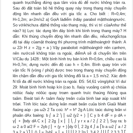
quanh trụcthẳng đứng qua tâm vừa đủ để nước không tràn ra.
Sau đó đặt toàn bộ hệ thống quay này trong thang máy chuyển
động lên nhanh dần đều với gia tốc a. Cho biết : R=0,4m;
H=1,2m; a=2m/s2 a) GọiA làđiểm ởđáy parabol mặtthoángnước.
So vớikhichưa đặthệ thống vào thang máy, thì vị trí củaAnhư thế
nào? b) Lực tác dụng lên đáy bình khi bình trong thang máy? H
dẫn: Khi thùng chuyển động lên nhanh dần đều, nếuchọngốctọa
độ tại đáy củamặt thoáng thì phương trình mặtthoángtrở thành: A
ω 22r H z = 2(g + a ) Vậy paraboloit mặtthoángtrở nên cạnhơn,
nên nướcsẽ không tràn ra ngoài, điểmA sẽ di chuyển lên trên
VíCâu dụ 1428:: Một bình hình trụ bán kính R=0,6m, chiều cao là
H=0,7m; đựng nước đến độ cao h = 0,4m. Bình quay tròn với
vận tốc N (vòng / phút) được treo trong thang máy chuyển động
lên chậm dần đều với gia tốc không đổi là a = 1,5 m/s2. Xác định
N tối đa để nước không tràn ra ngoài. ĐS: 54,61 vòng/phút Ví duï
29: Moät bình hình hoäp kín (cao b, ñaùy vuoâng caïnh a) chöùa
nöôùc ñaày nöôùc quay troøn quanh truïc thaúng ñöùng qua
taâm. Bieát taïi A- taâm ñaùy treân cuûa bình laø aùp suaát khí
trôøi. Tính löïc taùc duïng leân maët beân cuûa bình Giaûi Maët
ñaúng aùp - pa ω2r 2 Ta coù: h* = h* 2g A Löïc taùc duïng leân vi
phaân dAx baèng: b ⎛ a 2 ⎞ ⎜ ω2 (y2 + ) ⎟ C y b 4 dF = p dA =
γ⎜ + ⎟bdy dA C x ⎜ 2 2g ⎟ x ⎜ ⎟ ⎝ ⎠ y r x a / 2 ⎛ 2 2 ⎞ Suy ra: b
ω 2 a 0 a/2 F = 2γb ∫ ⎜ + (y + )⎟dy 0 ⎝ 2 2g 4 ⎠ a ⎡b a ω2 ⎛ a / 2
3 a 2 a ⎞⎤ ⎜ () ⎟ = 2γb⎢ + ⎜ + ⎟⎥ ⎣⎢2 2 2g ⎝ 3 4 2 ⎠⎦⎥ ⎡ 2 3 3 ⎤ ⎡