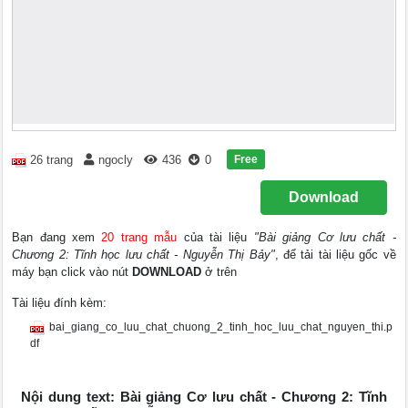
Free
26 trang
ngocly
436
0
Download
Bạn đang xem
20 trang mẫu
của tài liệu
"Bài giảng Cơ lưu chất -
Chương 2: Tĩnh học lưu chất - Nguyễn Thị Bảy"
, để tải tài liệu gốc về
máy bạn click vào nút
DOWNLOAD
ở trên
Tài liệu đính kèm:
bai_giang_co_luu_chat_chuong_2_tinh_hoc_luu_chat_nguyen_thi.p
df
Nội dung text: Bài giảng Cơ lưu chất - Chương 2: Tĩnh