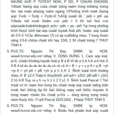
ÑAÚNG AÙP, P TUYEÄT ÑOÁI, P DÖ, P CHAÂN KHOÂNG
¾Maët ñaúng aùp cuûa chaát loûng naèm trong tröôøng troïng
löïc laø maët phaúng naèm ngang ¾Phöông trình maët ñaúng
aùp: Fxdx + Fydy + Fzdz=0 ¾AÙp suaát dö : pdö = ptñ -pa
¾Neáu taïi moät ñieåm coù pdö < 0 thì taïi ñoù coù
aùpsuaátchaânkhoângpck pck= -pdö = pa –ptñ ¾p trong phöông
trình thuyû tónh laø aùp suaát tuyeät ñoái ptñ. hoaëc aùp suaát
dö 0 5 6 ¾Các điểmnaøo (?) có áp suấtbằng nhau; 7 trong ñoaïn
oáng 2-5-6 chöùa chaát khí hay 1341 2 34 chaát loûng ? THUY
TINH 4
PGS.TS. Nguyen Thi Bay, DHBK tp. HCM;
www4.hcmut.edu.vn/~ntbay V. ÖÙNG DUÏNG 1. Caùc aùp keá:
p=0, chaân khoâng tuyeät ñoái p B a B tñ dö p h A h A a A hck A
A B A td du du du du du du ck ck ck A = B + γ = γ p A = p B −γh
⇒p A = γh pA = pB +γh p p h h A’ 2. Ñònh luaät bình thoâng
nhau: A’ B’ γ2 h Töøp.tr thuyûtónh: pA=pA’+ γ2h2; pB=pB’+ γ1h1
2 h1 A B Suy ra γ h =γ h 1 1 2 2 γ1 3. Ñònh luaät Pascal: f Taïi
moät vò trí naøo ñoù trong löu chaát neáp aùp suaát taêng leân
moät ñaïi löôïng Δp thì ñaïi löôïng naøy seõ ñöôïc truyeàn ñi
trong toaøn mieàn löu chaát p=f/a → öùng duïng trong maùy
neùn thuûy löïc. F=pA Pascal 1623-1662 , Phaùp THUY TINH 5
PGS.TS. Nguyen Thi Bay, DHBK tp. HCM;
www4.hcmut.edu.vn/~ntbay 4. Bieåu ñoà phaân boá aùp suaát