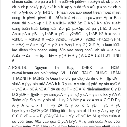
chieàu saâu: p p pa a a h h h pdö=γh pdö/γ=h pa+γh ck ck p pck
ck p ck p pck/γ p /γ ck/ h h h1=p γ h dö tñ p =0, p =pa ck ck p
-γh p /γ-h dö p /γ=h-h1 5 . Phaân boá aùp suaát treân moät maët
cong: h p/γ=h p/γ=h 6 . AÙp keá vi sai: p pa→pa+ Δp a Ban
ñaàu thì p =p =p : 1 2 a γ1h1= γ2h2 Δz C A γ2 Khi aùp suaát
oáng beân traùi taêng leân Δp: p1=pa+Δp; p2=pa γ1 h1 B pa +
Δp = pA = pB − γ1hAB = pC + γ2hBC − γ1hAB h2 h = pa +
γ2hBC − γ1hAB 0 ⇒Δp=γ2hBC −γ1hAB =γ2(h2 −h+Δz)−γ1(h1
−h−Δz) ⇒ Δp = h(γ1 − γ 2 ) + Δz(γ1 + γ 2 ) Goïi A, a laàn löôït
laø dieän tích ngang oáng lôùn vaø oáng nhoû: ah ah ⇒ a.h =
A.Δz ⇒ Δz = ⇒ Δp = h(γ − γ ) + (γ + γ ) A 1 2 A 1 2 THUY TINH
6
PGS.TS. Nguyen Thi Bay, DHBK tp. HCM;
www4.hcmut.edu.vn/~ntbay VI. LÖÏC TAÙC DUÏNG LEÂN
THAØNH PHAÚNG ¾ Giaù trò löïc pa O(x) du du α F = ∫∫p dA =
γhdA = ∫ γy sin αdA AAA h h D y du = γ sin α∫ ydA =γ sin αyC A
= γhC A = pC A hC A F dA du du F = pC A ¾ Ñieåmñaëtlöïc C y D
D 2 yDF = ∫∫ydF = yγ sinαydA = γ sinα∫ y dA = γ sinαIxx y AA A
Taâm aùp Suy ra: γ sin αI I I +y 2 A löïc y = xx = xx = C C D F y
A y A C C x I =I +y 2A IC y xx c C yD = yC + yC
Ixy=Ix’y’+xCyCA yCA Töông töï : Ic γ sin αI I I +x y A xy xy x'y'
C C C xD = = = F yCA yCA I = + x'y' xD xC Ic: M. q tính cuûa A
so vôùi truïc //0x vaø qua C ycA Ix’y’: M. q tính cuûa A so vôùi
troïng taâm C ¾ Löïc taùc duïng leân thaønh phaúng chöõ nhaät