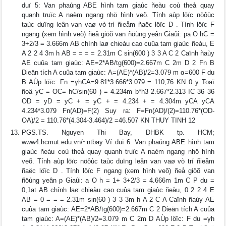
duï 5: Van phaúng ABE hình tam giaùc ñeàu coù theå quay
quanh truïc A naèm ngang nhö hình veõ. Tính aùp löïc nöôùc
taùc duïng leân van vaø vò trí ñieåm ñaëc löïc D . Tính löïc F
ngang (xem hình veõ) ñeå giöõ van ñöùng yeân Giaûi: pa O hC =
3+2/3 = 3.666m AB chính laø chieàu cao cuûa tam giaùc ñeàu, E
A 2 2 4 3m h AB = = = = 2.31m C sin(600 ) 3 3 A C 2 Caïnh ñaùy
AE cuûa tam giaùc: AE=2*AB/tg(600)=2.667m C 2m D 2 Fn B
Dieän tích A cuûa tam giaùc: A=(AE)*(AB)/2=3.079 m α=600 F du
B AÙp löïc: Fn =γhCA=9.81*3.666*3.079 = 110,76 KN 0 y Toaï
ñoä yC = OC= hC/sin(60 ) = 4.234m b*h3 2.667*2.313 IC 36 36
OD = yD = yC + = yC + = 4.234 + = 4.304m yCA yCA
4.234*3.079 Fn(AD)=F(2) Suy ra: F=Fn(AD)/(2)=110.76*(OD-
OA)/2 = 110.76*(4.304-3.464)/2 =46.507 KN THUY TINH 12
PGS.TS. Nguyen Thi Bay, DHBK tp. HCM;
www4.hcmut.edu.vn/~ntbay Ví duï 6: Van phaúng ABE hình tam
giaùc ñeàu coù theå quay quanh truïc A naèm ngang nhö hình
veõ. Tính aùp löïc nöôùc taùc duïng leân van vaø vò trí ñieåm
ñaëc löïc D . Tính löïc F ngang (xem hình veõ) ñeå giöõ van
ñöùng yeân p Giaûi: a O h = 1+ 3+2/3 = 4.666m 1m C P du =
0,1at AB chính laø chieàu cao cuûa tam giaùc ñeàu, 0 2 2 4 E
AB = 0 = = = 2.31m sin(60 ) 3 3 3m h A 2 C A Caïnh ñaùy AE
cuûa tam giaùc: AE=2*AB/tg(600)=2.667m C 2 Dieän tích A cuûa
tam giaùc: A=(AE)*(AB)/2=3.079 m C 2m D AÙp löïc: F du =γh