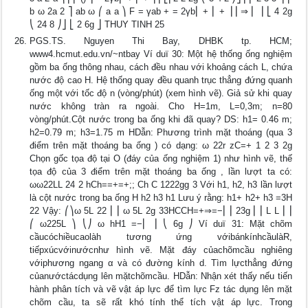
b ω 2a 2 ⎤ ab ω ⎛ a a ⎞ F = γab + = 2γb⎢ + ⎜ + ⎟⎥ ⇒ ⎢ ⎥ ⎣ 4 2g
⎝ 24 8 ⎠⎦ ⎣ 2 6g ⎦ THUY TINH 25
PGS.TS. Nguyen Thi Bay, DHBK tp. HCM;
www4.hcmut.edu.vn/~ntbay Ví duï 30: Một hệ thống ống nghiệm
gồm ba ống thông nhau, cách đều nhau với khoảng cách L, chứa
nước độ cao H. Hệ thống quay đều quanh trục thẳng đứng quanh
ống một với tốc độ n (vòng/phút) (xem hình vẽ). Giả sử khi quay
nước không tràn ra ngoài. Cho H=1m, L=0,3m; n=80
vòng/phút.Cột nước trong ba ống khi đã quay? DS: h1= 0.46 m;
h2=0.79 m; h3=1.75 m HDẫn: Phương trình mặt thoáng (qua 3
điểm trên mặt thoáng ba ống ) có dạng: ω 22r zC=+ 1 2 3 2g
Chọn gốc tọa độ tại O (đáy của ống nghiệm 1) như hình vẽ, thế
tọa độ của 3 điểm trên mặt thoáng ba ống , lần lượt ta có:
ωω22LL 24 2 hCh==+=+;; Ch C 1222gg 3 Với h1, h2, h3 lần lượt
là cột nước trong ba ống H h2 h3 h1 Lưu ý rằng: h1+ h2+ h3 =3H
22 Vậy: ⎛⎞ω 5L 22 ⎜⎟ ω 5L 2g 33HCCH=+⇒=−⎜⎟ 23g ⎜⎟ L L ⎜⎟
⎛ ω225L ⎞ ⎝⎠ ω hH1 =−⎜ ⎟ ⎝ 6g ⎠ Ví duï 31: Mặt chõm
cầucóchiềucaolàh tương ứng vớibánkínhcầulàR,
tiếpxúcvớinướcnhư hình vẽ. Mặt đáy củachõmcầu nghiêng
vớiphương ngang α và có đường kính d. Tìm lựcthẳng đứng
củanướctácdụng lên mặtchõmcầu. HDẫn: Nhận xét thấy nếu tiến
hành phân tích và vẽ vật áp lực để tìm lực Fz tác dụng lên mặt
chõm cầu, ta sẽ rất khó tính thể tích vật áp lực. Trong