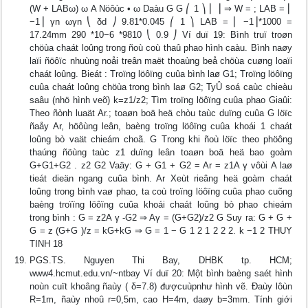
(W + LABω) ω A Nöôùc • ω Daàu G G ⎛ 1 ⎞ ⎜ ⎟ ⇒ W = ; LAB = ⎜
−1⎟ γn ωγn ⎝ δd ⎠ 9.81*0.045 ⎛ 1 ⎞ LAB = ⎜ −1⎟*1000 =
17.24mm 290 *10−6 *9810 ⎝ 0.9 ⎠ Ví duï 19: Bình truï troøn
chöùa chaát loûng trong ñoù coù thaû phao hình caàu. Bình naøy
laïi ñöôïc nhuùng noåi treân maët thoaùng beå chöùa cuøng loaïi
chaát loûng. Bieát : Troïng löôïng cuûa bình laø G1; Troïng löôïng
cuûa chaát loûng chöùa trong bình laø G2; TyÛ soá caùc chieàu
saâu (nhö hình veõ) k=z1/z2; Tìm troïng löôïng cuûa phao Giaûi:
Theo ñònh luaät Ar.; toaøn boä heä chòu taùc duïng cuûa G löïc
ñaåy Ar, höôùng leân, baèng troïng löôïng cuûa khoái 1 chaát
loûng bò vaät chieám choã. G Trong khi ñoù löïc theo phöông
thaúng ñöùng taùc z1 duïng leân toaøn boä heä bao goàm
G+G1+G2 . z2 G2 Vaäy: G + G1 + G2 = Ar = z1A γ vôùi A laø
tieát dieän ngang cuûa bình. Ar Xeùt rieâng heä goàm chaát
loûng trong bình vaø phao, ta coù troïng löôïng cuûa phao cuõng
baèng troïïng löôïng cuûa khoái chaát loûng bò phao chieám
trong bình : G = z2A γ -G2 ⇒ Aγ = (G+G2)/z2 G Suy ra: G + G +
G = z (G+G )/z = kG+kG ⇒ G = 1 − G 1 2 1 2 2 2. k −1 2 THUY
TINH 18
PGS.TS. Nguyen Thi Bay, DHBK tp. HCM;
www4.hcmut.edu.vn/~ntbay Ví duï 20: Một bình baèng saét hình
noùn cuït khoâng ñaùy ( δ=7.8) đượcuùpnhư hình vẽ. Đaùy lôùn
R=1m, ñaùy nhoû r=0,5m, cao H=4m, daøy b=3mm. Tính giới