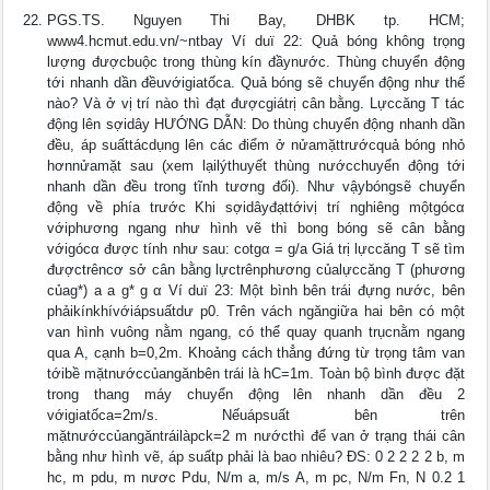
PGS.TS. Nguyen Thi Bay, DHBK tp. HCM;
www4.hcmut.edu.vn/~ntbay Ví duï 22: Quả bóng không trọng
lượng đượcbuộc trong thùng kín đầynước. Thùng chuyển động
tới nhanh dần đềuvớigiatốca. Quả bóng sẽ chuyển động như thế
nào? Và ở vị trí nào thì đạt đượcgiátrị cân bằng. Lựccăng T tác
động lên sợidây HƯỚNG DẪN: Do thùng chuyển động nhanh dần
đều, áp suấttácdụng lên các điểm ở nửamặttrướcquả bóng nhỏ
hơnnửamặt sau (xem lạilýthuyết thùng nướcchuyển động tới
nhanh dần đều trong tĩnh tương đối). Như vậybóngsẽ chuyển
động về phía trước Khi sợidâyđạttớivị trí nghiêng mộtgócα
vớiphương ngang như hình vẽ thì bong bóng sẽ cân bằng
vớigócα được tính như sau: cotgα = g/a Giá trị lựccăng T sẽ tìm
đượctrêncơ sở cân bằng lựctrênphương củalựccăng T (phương
củag*) a a g* g α Ví duï 23: Một bình bên trái đựng nước, bên
phảikínkhívớiápsuấtdư p0. Trên vách ngăngiữa hai bên có một
van hình vuông nằm ngang, có thể quay quanh trụcnằm ngang
qua A, cạnh b=0,2m. Khoảng cách thẳng đứng từ trọng tâm van
tớibề mặtnướccủangănbên trái là hC=1m. Toàn bộ bình được đặt
trong thang máy chuyển động lên nhanh dần đều 2
vớigiatốca=2m/s. Nếuápsuất bên trên
mặtnướccủangăntráilàpck=2 m nướcthì để van ở trạng thái cân
bằng như hình vẽ, áp suấtp phải là bao nhiêu? ĐS: 0 2 2 2 2 b, m
hc, m pdu, m nươc Pdu, N/m a, m/s A, m pc, N/m Fn, N 0.2 1