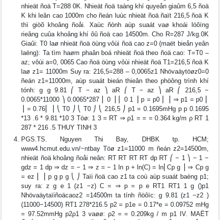
nhieät ñoä T=288 0K. Nhieät ñoä taàng khí quyeån giaûm 6,5 ñoä
K khi leân cao 1000m cho ñeán luùc nhieät ñoä ñaït 216,5 ñoä K
thì giöõ khoâng ñoåi. Xaùc ñònh aùp suaát vaø khoái löôïng
rieâng cuûa khoâng khí ôû ñoä cao 14500m. Cho R=287 J/kg.0K
Giaûi: T0 laø nhieät ñoä öùng vôùi ñoä cao z=0 (maët bieån yeân
laëng): Ta tìm haøm phaân boá nhieät ñoä theo ñoä cao: T=T0 –
az; vôùi a=0, 0065 Cao ñoä öùng vôùi nhieät ñoä T1=216,5 ñoä K
laø z1= 11000m Suy ra: 216,5=288 – 0,0065z1 Nhövaäytöøz0=0
ñeán z1=11000m, aùp suaát bieán thieân theo phöông trình khí
tónh: g g 9.81 ⎛ T − az ⎞ aR ⎛ T − az ⎞ aR ⎛ 216,5 −
0.0065*11000 ⎞ 0.0065*287 ⎜ 0 ⎟ ⎜ 0 1 ⎟ p = p0 ⎜ ⎟ ⇒ p1 = p0 ⎜
⎟ = 0.76⎜ ⎟ ⎝ T0 ⎠ ⎝ T0 ⎠ ⎝ 216,5 ⎠ p1 = 0.1695mHg p p 0.1695
*13 .6 * 9.81 *10 3 Töø: 1 3 = RT ⇒ ρ1 = = = 0.364 kg/m ρ RT 1
287 * 216 .5 THUY TINH 3
PGS.TS. Nguyen Thi Bay, DHBK tp. HCM;
www4.hcmut.edu.vn/~ntbay Töø z1=11000 m ñeán z2=14500m,
nhieät ñoä khoâng ñoåi neân: RT RT RT RT dp RT ⎛ − 1 ⎞ − 1 −
gdz = 1 dp ⇒ dz = − 1 ⇒ z = − 1 ln p + ln(C) = ln⎜Cp g ⎟ ⇒ Cp g
= ez ⎜ ⎟ p g p g ⎝ ⎠ Taïi ñoä cao z1 ta coù aùp suaát baèng p1;
suy ra: z g e 1 (z1 −z) C = ⇒ p = p e RT1 RT1 1 g ()p1
Nhövaäytaïiñoäcaoz2 =14500m ta tính ñöôïc: g 9.81 (z1 −z2 )
(11000−14500) RT1 278*216.5 p2 = p1e = 0.17*e = 0.09752 mHg
= 97.52mmHg p2ρ1 3 vaøø: ρ2 = = 0.209kg / m p1 IV. MAËT