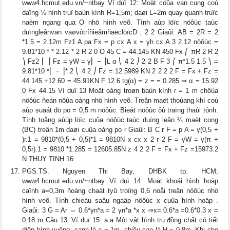
www4.hcmut.edu.vn/~ntbay Ví duï 12: Moät cöûa van cung coù
daïng ¼ hình truï baùn kính R=1,5m; daøi L=2m quay quanh truïc
naèm ngang qua O nhö hình veõ. Tính aùp löïc nöôùc taùc
duïngleânvan vaøvòtríñieåmñaëclöïcD . 2 2 Giaûi: AB = 2R = 2
*1.5 = 2.12m Fz1 A pa Fx = p cx A x = γh cx A 3 2.12 nöôùc =
9.81*10 * * 2.12 * 2 R 2 0 O 45 C = 44.145 KN 450 Fx ⎛ πR 2 R 2
⎞ Fz2 ⎜ ⎟ Fz = γW = γ⎜ − ⎟L α ⎝ 4 2 ⎠ 2 2 B F 3 ⎛ π*1.5 1.5 ⎞ =
9.81*10 *⎜ − ⎟* 2 ⎝ 4 2 ⎠ Fz = 12.5989 KN 2 2 2 2 F = Fx + Fz =
44.145 +12.60 = 45.91KN F 12.6 tg(α) = z = = 0.285 ⇒ α = 15.92
0 Fx 44.15 Ví duï 13 Moät oáng troøn baùn kính r = 1 m chöùa
nöôùc ñeán nöûa oáng nhö hình veõ. Treân maët thoùang khí coù
aùp suaát dö po = 0,5 m nöôùc. Bieát nöôùc ôû traïng thaùi tónh.
Tính toång aùùp löïc cuûa nöôùc taùc duïng leân ¼ maët cong
(BC) treân 1m daøi cuûa oáng po r Giaûi: B C r F = p A = γ(0,5 +
)r.1 = 9810*(0,5 + 0,5)*1 = 9810N x cx x 2 r 2 F = γW = γ(π +
0,5r).1 = 9810 *1.285 = 12605.85N z 4 2 2 F = Fx + Fz =15973.2
N THUY TINH 16
PGS.TS. Nguyen Thi Bay, DHBK tp. HCM;
www4.hcmut.edu.vn/~ntbay Ví duï 14: Moät khoái hình hoäp
caïnh a=0,3m ñoàng chaát tyû troïng 0,6 noåi treân nöôùc nhö
hình veõ. Tính chieàu saâu ngaäp nöôùc x cuûa hình hoäp .
Giaûi: 3 G = Ar ⇔ 0.6*γn*a = 2 γn*a *x x ⇒x= 0.6*a =0.6*0.3 x =
0.18 m Câu 13: Ví duï 15: a a Một vật hình trụ đồng chất có tiết
diện hình vuông, cạnh là a = 1m, chiều cao là H = 0,8m. Khi cho