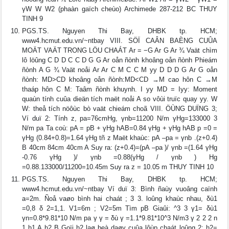
γW W W2 (phaàn gaïch cheùo) Archimede 287-212 BC THUY
TINH 9
PGS.TS. Nguyen Thi Bay, DHBK tp. HCM;
www4.hcmut.edu.vn/~ntbay VIII. SÖÏ CAÂN BAÈNG CUÛA
MOÄT VAÄT TRONG LÖU CHAÁT Ar = −G Ar G Ar ¾ Vaät chìm
lô löûng C D D C C D G G Ar oån ñònh khoâng oån ñònh Phieám
ñònh A G ¾ Vaät noåi Ar Ar C M C C M yy D D D G Ar G oån
ñònh: MD>CD khoâng oån ñònh:MD<CD →M cao hôn C →M
thaáp hôn C M: Taâm ñònh khuynh. I yy MD = Iyy: Moment
quaùn tính cuûa dieän tích maët noåi A so vôùi truïc quay yy. W
W: theå tích nöôùc bò vaät chieám choã VIII. ÖÙNG DUÏNG 3;
Ví duï 2: Tính z, pa=76cmHg, γnb=11200 N/m γHg=133000 3
N/m pa Ta coù: pA = pB + γHg hAB=0.84 γHg + γHg hAB p =0 =
γHg (0.84+0.8)=1.64 γHg tñ z Maët khaùc: pA –pa = γnb .(z+0.4)
B 40cm 84cm 40cm A Suy ra: (z+0.4)=(pA –pa )/ γnb =(1.64 γHg
-0.76 γHg )/ γnb =0.88(γHg / γnb ) Hg
=0.88.133000/11200=10.45m Suy ra z = 10.05 m THUY TINH 10
PGS.TS. Nguyen Thi Bay, DHBK tp. HCM;
www4.hcmut.edu.vn/~ntbay Ví duï 3: Bình ñaùy vuoâng caïnh
a=2m. Ñoå vaøo bình hai chaát ; 3 3. loûng khaùc nhau, δù1
=0,8 δ 2=1,1. V1=6m ; V2=5m Tìm pB Giaûi: ^3 3 γ1= δù1
γn=0.8*9.81*10 N/m pa γ γ = δù γ =1.1*9.81*10^3 N/m3 γ 2 2 2 n
1 h1 A h2 B Goïi h2 laø beà daøy cuûa lôùp chaát loûng 2: h2=