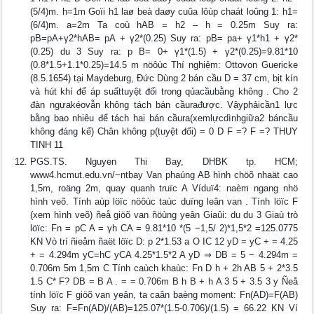
(5/4)m. h=1m Goïi h1 laø beà daøy cuûa lôùp chaát loûng 1: h1=
(6/4)m. a=2m Ta coù hAB = h2 – h = 0.25m Suy ra:
pB=pA+γ2*hAB= pA + γ2*(0.25) Suy ra: pB= pa+ γ1*h1 + γ2*
(0.25) du 3 Suy ra: p B= 0+ γ1*(1.5) + γ2*(0.25)=9.81*10
(0.8*1.5+1.1*0.25)=14.5 m nöôùc Thí nghiệm: Ottovon Guericke
(8.5.1654) tại Maydeburg, Đức Dùng 2 bán cầu D = 37 cm, bịt kín
và hút khí để áp suấttuyệt đối trong qủacầubằng không . Cho 2
đàn ngựakéovẫn không tách bán cầurađược. Vậyphảicần1 lực
bằng bao nhiêu để tách hai bán cầura(xemlựcdìnhgiữa2 báncầu
không đáng kể) Chân không p(tuyệt đối) = 0 D F =? F =? THUY
TINH 11
PGS.TS. Nguyen Thi Bay, DHBK tp. HCM;
www4.hcmut.edu.vn/~ntbay Van phaúng AB hình chöõ nhaät cao
1,5m, roäng 2m, quay quanh truïc A Víduï4: naèm ngang nhö
hình veõ. Tính aùp löïc nöôùc taùc duïng leân van . Tính löïc F
(xem hình veõ) ñeå giöõ van ñöùng yeân Giaûi: du du 3 Giaù trò
löïc: Fn = pC A = γh CA = 9.81*10 *(5 −1,5/ 2)*1,5*2 =125.0775
KN Vò trí ñieåm ñaët löïc D: p 2*1.53 a O IC 12 yD = yC + = 4.25
+ = 4.294m yC=hC yCA 4.25*1.5*2 A yD ⇒ DB = 5 − 4.294m =
0.706m 5m 1,5m C Tính caùch khaùc: Fn D h + 2h AB 5 + 2*3.5
1.5 C* F? DB = B A . = = 0.706m B h B + h A 3 5 + 3.5 3 y Ñeå
tính löïc F giöõ van yeân, ta caân baèng moment: Fn(AD)=F(AB)
Suy ra: F=Fn(AD)/(AB)=125.07*(1.5-0.706)/(1.5) = 66.22 KN Ví