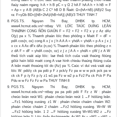
ñaùy naèm ngang: h A + h B pC = γ Ω 2 hA F hA A h + h hB ⇒ F
= Ap = γ A B (AB)b C 2 C* hB D B Ñaët: Ω=(hA+hB).(AB)/2 Suy
ra: F=γΩb BD=[(hB+2hA)/(hB+hA)].(AB)/3 THUY TINH 7
PGS.TS. Nguyen Thi Bay, DHBK tp. HCM;
www4.hcmut.edu.vn/~ntbay VII. LÖÏC TAÙC DUÏNG LEÂN
THAØNH CONG ÑÔN GIAÛN F = F2 + F2 + F2 x y z Az dAz
O(y) pa x ¾ Thaønh phaàn löïc theo phöông x Maët F = dF =
pdA cos(n, ox) cong A x ∫ x ∫ h A A A = γhdA = γhdA = p A x ∫ x ∫
x cx x A Ax dFx dAx (n,ox) ¾ Thaønh phaàn löïc theo phöông z n
z dA F = dF = γhdA cos(n, oz) z ∫ z ∫ A A = γhdA = γW ∫ z A W:
theå tích vaät aùp löïc: laø theå tích cuûa vaät thaúng ñöùng
giôùi haïn bôûi maët cong A vaø hình chieáu thaúng ñöùng cuûa
A leân maët thoaùng töï do (Az) pa ¾ Caùc ví duï veà vaät aùp
löïc W: pdö/γ ck pa pdö p F z pck/γ Fz pa w w w pck pck pa w
ck ck F p /γ Fz p /γ z1 w1 pa Fz w w2 p a Fz2 Pa ck Pck P Pa
Pdu w w Fz Fz Fz w Pa THUY TINH 8
PGS.TS. Nguyen Thi Bay, DHBK tp. HCM;
www4.hcmut.edu.vn/~ntbay pa pa pdö pdö F Fz z W : phaàn
cheùo lieàn neùt W1: phaàn cheùo lieàn neùt 1 →F höôùng leân.
→Fz1 höôùng xuoáng. z1 W : phaàn cheùo chaám chaám W2:
phaàn cheùo chaám 2 chaám →Fz2 höôùng xuoáng. W=W -W
→Fz2 höôùng leân. 1 2 →F höôùng xuoáng W=W1-W2 z →Fz
höôùng leân ¾ Löïc ñaåy Archimeøde: Ar W1 Ar = γW2 − γW1 =