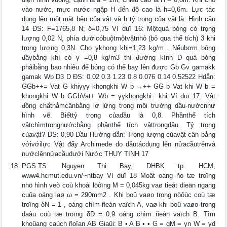
vào nước, mực nước ngập H đến độ cao là h=0,6m. Lực tác
dụng lên một mặt bên của vật và h tỷ trọng của vật là: Hình câu
14 ĐS: F=1765,8 N; δ=0,75 Ví duï 16: Mộtquả bóng có trọng
lượng 0,02 N, phía dướicóbuộtmộtvậtnhỏ (bỏ qua thể tích) 3 khi
trọng lượng 0,3N. Cho γkhong khi=1,23 kg/m . Nếubơm bóng
đầybằng khí có γ =0,8 kg/m3 thì đường kính D quả bóng
phảibằng bao nhiêu để bóng có thể bay lên được Gb Gv gamakk
gamak Wb D3 D ĐS: 0.02 0.3 1.23 0.8 0.076 0.14 0.52522 Hdẫn:
GGb++= Vat G khiγγγ khongkhi W b →++ GG b Vat khi W b =
khongkhi W b GGbVat+ Wb = γγkhongkhi− khi Ví duï 17: Vật
đồng chấtnằmcânbằng lơ lửng trong môi trường dầu-nướcnhư
hình vẽ. Biếttỷ trọng củadầu là 0,8. Phầnthể tích
vậtchìmtrongnướcbằng phầnthể tích vậttrongdầu. Tỷ trọng
củavật? ĐS: 0,90 Dầu Hướng dẫn: Trọng lượng củavật cân bằng
vớivớilực Vật đẩy Archimede do dầutácdụng lên nửacầutrênvà
nướclênnửacầudưới Nước THUY TINH 17
PGS.TS. Nguyen Thi Bay, DHBK tp. HCM;
www4.hcmut.edu.vn/~ntbay Ví duï 18 Moät oáng ño tæ troïng
nhö hình veõ coù khoái löôïng M = 0,045kg vaø tieát dieän ngang
cuûa oáng laø ω = 290mm2 . Khi boû vaøo trong nöôùc coù tæ
troïng δN = 1 , oáng chìm ñeán vaïch A, vaø khi boû vaøo trong
daàu coù tæ troïng δD = 0,9 oáng chìm ñeán vaïch B. Tìm
khoûang caùch ñoïan AB Giaûi: B • A B • • G = gM = γn W = γd