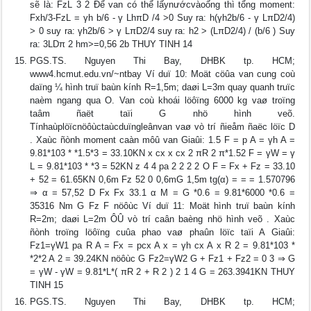
sẽ là: FzL 3 2 Để van có thể lấynướcvàoống thì tổng moment:
Fxh/3-FzL = γh b/6 - γ LhπD /4 >0 Suy ra: h(γh2b/6 - γ LπD2/4)
> 0 suy ra: γh2b/6 > γ LπD2/4 suy ra: h2 > (LπD2/4) / (b/6 ) Suy
ra: 3LDπ 2 hm>=0,56 2b THUY TINH 14
PGS.TS. Nguyen Thi Bay, DHBK tp. HCM;
www4.hcmut.edu.vn/~ntbay Ví duï 10: Moät cöûa van cung coù
daïng ¼ hình truï baùn kính R=1,5m; daøi L=3m quay quanh truïc
naèm ngang qua O. Van coù khoái löôïng 6000 kg vaø troïng
taâm ñaët taïi G nhö hình veõ.
Tínhaùplöïcnöôùctaùcduïngleânvan vaø vò trí ñieåm ñaëc löïc D
. Xaùc ñònh moment caàn môû van Giaûi: 1.5 F = p A = γh A =
9.81*103 * *1.5*3 = 33.10KN x cx x cx 2 πR 2 π*1.52 F = γW = γ
L = 9.81*103 * *3 = 52KN z 4 4 pa 2 2 2 2 O F = Fx + Fz = 33.10
+ 52 = 61.65KN 0,6m Fz 52 0 0,6mG 1,5m tg(α) = = = 1.570796
⇒ α = 57,52 D Fx Fx 33.1 α M = G *0.6 = 9.81*6000 *0.6 =
35316 Nm G Fz F nöôùc Ví duï 11: Moät hình truï baùn kính
R=2m; daøi L=2m ÔÛ vò trí caân baèng nhö hình veõ . Xaùc
ñònh troïng löôïng cuûa phao vaø phaûn löïc taïi A Giaûi:
Fz1=γW1 pa R A = Fx = pcx A x = γh cx A x R 2 = 9.81*103 *
*2*2 A 2 = 39.24KN nöôùc G Fz2=γW2 G + Fz1 + Fz2 = 0 3 ⇒ G
= γW - γW = 9.81*L*( πR 2 + R 2 ) 2 1 4 G = 263.3941KN THUY
TINH 15
PGS.TS. Nguyen Thi Bay, DHBK tp. HCM;