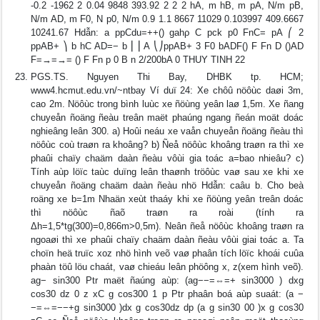
-0.2 -1962 2 0.04 9848 393.92 2 2 2 hA, m hB, m pA, N/m pB,
N/m AD, m F0, N p0, N/m 0.9 1.1 8667 11029 0.103997 409.6667
10241.67 Hdẫn: a ppCdu=++() gahρ C pck p0 FnC= pA ⎛ 2
ppAB+ ⎞ b hC AD=− b ⎜⎟ A ⎝⎠ppAB+ 3 F0 bADF() F Fn D ()AD
F=→=→= () F Fn p 0 B n 2/200bA 0 THUY TINH 22
PGS.TS. Nguyen Thi Bay, DHBK tp. HCM;
www4.hcmut.edu.vn/~ntbay Ví duï 24: Xe chôû nöôùc daøi 3m,
cao 2m. Nöôùc trong bình luùc xe ñöùng yeân laø 1,5m. Xe ñang
chuyeån ñoäng ñeàu treân maët phaúng ngang ñeán moät doác
nghieâng leân 300. a) Hoûi neáu xe vaån chuyeån ñoäng ñeàu thì
nöôùc coù traøn ra khoâng? b) Ñeå nöôùc khoâng traøn ra thì xe
phaûi chaïy chaäm daàn ñeàu vôùi gia toác a=bao nhieâu? c)
Tính aùp löïc taùc duïng leân thaønh tröôùc vaø sau xe khi xe
chuyeån ñoäng chaäm daàn ñeàu nhö Hdẫn: caâu b. Cho beà
roäng xe b=1m Nhaän xeùt thaáy khi xe ñöùng yeân treân doác
thì nöôùc ñaõ traøn ra roài (tính ra
Δh=1,5*tg(300)=0,866m>0,5m). Neân ñeå nöôùc khoâng traøn ra
ngoaøi thì xe phaûi chaïy chaäm daàn ñeàu vôùi giai toác a. Ta
choïn heä truïc xoz nhö hình veõ vaø phaân tích löïc khoái cuûa
phaàn töû löu chaát, vaø chieáu leân phöông x, z(xem hình veõ).
ag− sin300 Ptr maët ñaúng aùp: (ag−−=⇔=+ sin3000 ) dxg
cos30 dz 0 z xC g cos300 1 p Ptr phaân boá aùp suaát: (a −
−=⇔=−−+g sin3000 )dx g cos30dz dp (a g sin30 00 )x g cos30