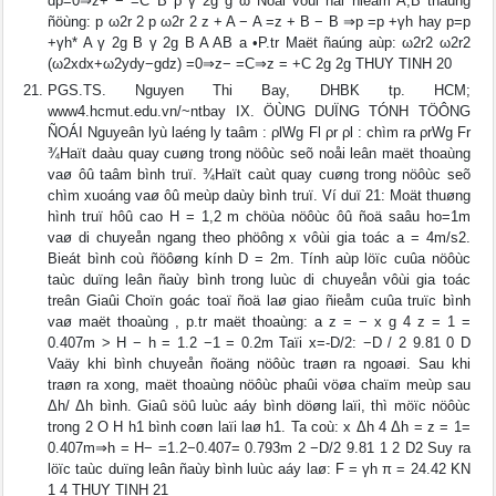
dp=0⇒z+ − =C B ρ γ 2g g ω Ñoái vôùi hai ñieåm A,B thaúng
ñöùng: p ω2r 2 p ω2r 2 z + A − A =z + B − B ⇒p =p +γh hay p=p
+γh* A γ 2g B γ 2g B A AB a •P.tr Maët ñaúng aùp: ω2r2 ω2r2
(ω2xdx+ω2ydy−gdz) =0⇒z− =C⇒z = +C 2g 2g THUY TINH 20
PGS.TS. Nguyen Thi Bay, DHBK tp. HCM;
www4.hcmut.edu.vn/~ntbay IX. ÖÙNG DUÏNG TÓNH TÖÔNG
ÑOÁI Nguyeân lyù laéng ly taâm : ρlWg Fl ρr ρl : chìm ra ρrWg Fr
¾Haït daàu quay cuøng trong nöôùc seõ noåi leân maët thoaùng
vaø ôû taâm bình truï. ¾Haït caùt quay cuøng trong nöôùc seõ
chìm xuoáng vaø ôû meùp daùy bình truï. Ví duï 21: Moät thuøng
hình truï hôû cao H = 1,2 m chöùa nöôùc ôû ñoä saâu ho=1m
vaø di chuyeån ngang theo phöông x vôùi gia toác a = 4m/s2.
Bieát bình coù ñöôøng kính D = 2m. Tính aùp löïc cuûa nöôùc
taùc duïng leân ñaùy bình trong luùc di chuyeån vôùi gia toác
treân Giaûi Choïn goác toaï ñoä laø giao ñieåm cuûa truïc bình
vaø maët thoaùng , p.tr maët thoaùng: a z = − x g 4 z = 1 =
0.407m > H − h = 1.2 −1 = 0.2m Taïi x=-D/2: −D / 2 9.81 0 D
Vaäy khi bình chuyeån ñoäng nöôùc traøn ra ngoaøi. Sau khi
traøn ra xong, maët thoaùng nöôùc phaûi vöøa chaïm meùp sau
Δh/ Δh bình. Giaû söû luùc aáy bình döøng laïi, thì möïc nöôùc
trong 2 O H h1 bình coøn laïi laø h1. Ta coù: x Δh 4 Δh = z = 1=
0.407m⇒h = H− =1.2−0.407= 0.793m 2 −D/2 9.81 1 2 D2 Suy ra
löïc taùc duïng leân ñaùy bình luùc aáy laø: F = γh π = 24.42 KN
1 4 THUY TINH 21