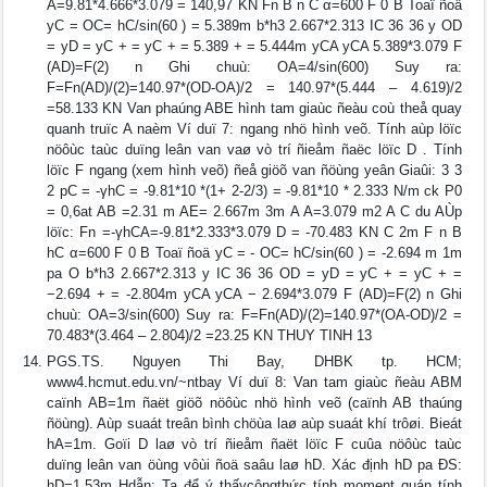
A=9.81*4.666*3.079 = 140,97 KN Fn B n C α=600 F 0 B Toaï ñoä
yC = OC= hC/sin(60 ) = 5.389m b*h3 2.667*2.313 IC 36 36 y OD
= yD = yC + = yC + = 5.389 + = 5.444m yCA yCA 5.389*3.079 F
(AD)=F(2) n Ghi chuù: OA=4/sin(600) Suy ra:
F=Fn(AD)/(2)=140.97*(OD-OA)/2 = 140.97*(5.444 – 4.619)/2
=58.133 KN Van phaúng ABE hình tam giaùc ñeàu coù theå quay
quanh truïc A naèm Ví duï 7: ngang nhö hình veõ. Tính aùp löïc
nöôùc taùc duïng leân van vaø vò trí ñieåm ñaëc löïc D . Tính
löïc F ngang (xem hình veõ) ñeå giöõ van ñöùng yeân Giaûi: 3 3
2 pC = -γhC = -9.81*10 *(1+ 2-2/3) = -9.81*10 * 2.333 N/m ck P0
= 0,6at AB =2.31 m AE= 2.667m 3m A A=3.079 m2 A C du AÙp
löïc: Fn =-γhCA=-9.81*2.333*3.079 D = -70.483 KN C 2m F n B
hC α=600 F 0 B Toaï ñoä yC = - OC= hC/sin(60 ) = -2.694 m 1m
pa O b*h3 2.667*2.313 y IC 36 36 OD = yD = yC + = yC + =
−2.694 + = -2.804m yCA yCA − 2.694*3.079 F (AD)=F(2) n Ghi
chuù: OA=3/sin(600) Suy ra: F=Fn(AD)/(2)=140.97*(OA-OD)/2 =
70.483*(3.464 – 2.804)/2 =23.25 KN THUY TINH 13
PGS.TS. Nguyen Thi Bay, DHBK tp. HCM;
www4.hcmut.edu.vn/~ntbay Ví duï 8: Van tam giaùc ñeàu ABM
caïnh AB=1m ñaët giöõ nöôùc nhö hình veõ (caïnh AB thaúng
ñöùng). Aùp suaát treân bình chöùa laø aùp suaát khí trôøi. Bieát
hA=1m. Goïi D laø vò trí ñieåm ñaët löïc F cuûa nöôùc taùc
duïng leân van öùng vôùi ñoä saâu laø hD. Xác định hD pa ĐS:
hD=1,53m Hdẫn: Ta để ý thấycôngthức tính moment quán tính