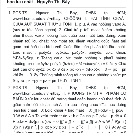
học lưu chất - Nguyễn Thị Bảy
PGS.TS. Nguyen Thi Bay, DHBK tp. HCM;
www4.hcmut.edu.vn/~ntbay CHÖÔNG I. HAI TÍNH CHAÁT
CUÛA AÙP SUAÁT THUYÛ TÓNH 1. p ⊥ A vaø höôùng vaøo A.
(suy ra töø ñònh nghóa). 2. Giaù trò p taïi moät ñieåm khoâng
phuï thuoäc vaøo höôùng ñaët cuûa beà maët taùc duïng. Xem
phaàn töû löu chaát nhö moät töù dieän vuoâng goùc ñaët taïi
goác toaï ñoä nhö hình veõ: Caùc löïc leân phaàn töû löu chaát:
Löïc maët : pxδyδz; pyδxδz; pzδyδx; pnδyδs. Löïc khoái:
½Fδxδyδzρ. z Toång caùc löïc treân phöông x phaûi baèng
khoâng: pn n pxδyδz-pnδyδs(δz/δs) + ½Fxδxδyδzρ = 0 δz y Chia
taát caû cho δyδz: px δx θ δs x px -pn + ½Fxρδx = 0 ⇒ px = pn
khi δx → 0. δy Chöùng minh töông töï cho caùc phöông khaùc pz
Suy ra: px =py = pz = pn THUY TINH 1
PGS.TS. Nguyen Thi Bay, DHBK tp. HCM;
www4.hcmut.edu.vn/~ntbay II. PHÖÔNG TRÌNH VI PHAÂN CÔ
BAÛN Xeùt löu chaát ôû traïng thaùi caân baèng coù theå tích W
giôùi haïn bôûi dieän tích A. Ta coù toång caùc löïc taùc duïng
leân löu chaát =0: Löïc khoái + löïc maët = 0: ∫∫∫ Fρdw − ∫∫ pdA =
0 W w A A n Ta xeùt treân truïc x: b.d.Gauss p F ρdw − p dA = 0
F ρdw − div(p.n x )dw = 0 ∫∫∫ x ∫∫ x ⇔ ∫∫∫ x ∫∫∫ w A w W ⎛ ∂(p n )
∂(p n ) ∂(p n ⎞ ⎜ x xx y xy z xz ⎟ ⇔ ρFx − ⎜ + + ⎟ = 0 ⎝ ∂x ∂y ∂z
⎠ ∂(p n ) p=p =p =p ∂(p) ⇔ ρF − x xx = 0 ←⎯→⎯x ⎯y ⎯z ρF − = 0