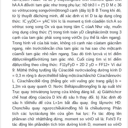
hA A A đốivới tam giác như trong phụ lục: hD bh3 I = (*) D M c 36
so vớitrụcsong songvớimộttrong3 cạnh (đáy b) B B Trong khi đó,
từ lý thuyết đãchứng minh, để xác định vị trí D ta áp dụng công
thức: IC yyDC=+ yAC Với Ic là moment q tính củadiện tích A so
vớitrục song song Ox và qua trọng tâm C củaA Như vây, muốn
ứng dụng công thức (*) trong tính toán yD cầnphảicómột trong 3
cạnh của tam giác phải song song vớiOx (cụ thể là nằm ngang).
Trong hình vẽ của bài toán, không có cạnh nào củatam giácnằm
ngang, nên trướctiêncần chia tam giác ra hai sao cho mộtcạnh
củamỗi tam giác nhỏ nằm ngang. Sau đó tính lựcvà vị trí điểm
đặtlựcriêngđốivớitừng tam giác nhỏ. Cuối cùng tìm vị trí điểm
đặtlựctổng theo công thức: F11yFyD + 2D 2 yD = FF12+ Ví duï
9: Mộthệ thống tựđộng lấy Cửacóbề nướcvàoống đường kính D
= 0,3 m rộng b đượcthiếtkế bằng mộtcửachắnchữ Cửachắnnước
L. Cửachắncóbề rộng (thẳng góc với vuông góc trang giấy) b =
1,2m và quay quanh O. Nước Biếtápsuấttrongống là áp suất khí
Trục quay trờivàtrọng lượng cửa không đáng kể. a) Giảithíchcơ
chế hoạt động củacửa D khi độ sâu h thay đổi. b) Xác định độ
sâu h tốithiểu để cửa L=1m bắt đầu quay. ống lấynước HD:
Chọnchiều quay ngượcchiềukimđồng hồ là chiềudương Phân
tích các lựctácdụng lên cửa gồm hai lực: Fx tác động lên
phầnvan chữ nhậtthẳng đứng, moment so vớiO sẽ là: Fxh/3 Fz
tác động lên phầndiện tích tròn đường kính D, moment so vớiO