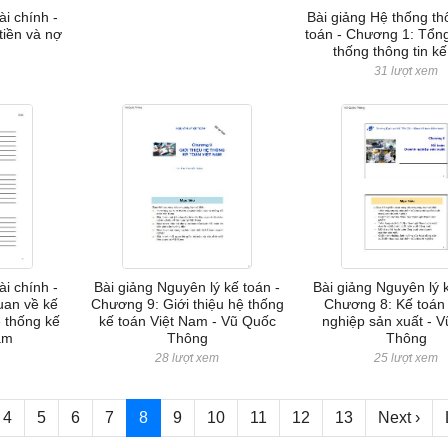
ài chính -
Bài giảng Hệ thống thô
tiền và nợ
toán - Chương 1: Tổn
thống thông tin kế
m
31 lượt xem
ài chính -
Bài giảng Nguyên lý kế toán -
Bài giảng Nguyên lý k
uan về kế
Chương 9: Giới thiệu hệ thống
Chương 8: Kế toán
ệ thống kế
kế toán Việt Nam - Vũ Quốc
nghiệp sản xuất - 
am
Thông
Thông
m
28 lượt xem
25 lượt xem
4
5
6
7
8
9
10
11
12
13
Next ›