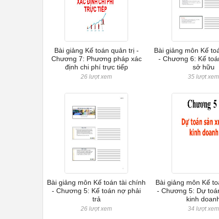
Bài giảng Kế toán quản trị -
Bài giảng môn Kế toá
Chương 7: Phương pháp xác
- Chương 6: Kế toá
định chi phí trực tiếp
sở hữu
26 lượt xem
35 lượt xe
Bài giảng môn Kế toán tài chính
Bài giảng môn Kế to
- Chương 5: Kế toán nợ phải
- Chương 5: Dự toá
trả
kinh doan
26 lượt xem
34 lượt xe