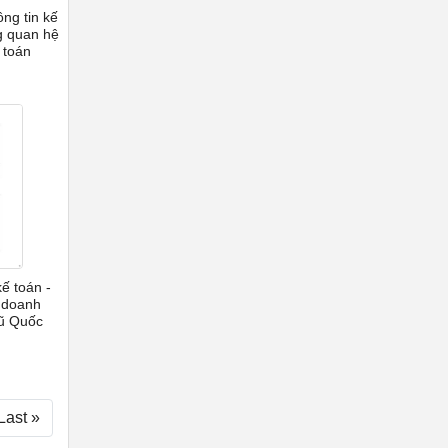
ng tin kế
g quan hệ
 toán
ế toán -
 doanh
Vũ Quốc
Last »