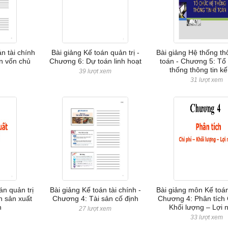
n tài chính
Bài giảng Kế toán quản trị -
Bài giảng Hệ thống thô
n vốn chủ
Chương 6: Dự toán linh hoạt
toán - Chương 5: Tổ
thống thông tin kế
39 lượt xem
m
31 lượt xem
án quản trị
Bài giảng Kế toán tài chính -
Bài giảng môn Kế toán 
n sản xuất
Chương 4: Tài sản cố định
Chương 4: Phân tích 
h
Khối lượng – Lợi 
27 lượt xem
m
33 lượt xem