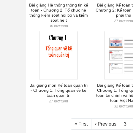
Bài giảng Hệ thống thông tin kế
Bài giảng Kế toán t
toán - Chương 2: Tổ chức hệ
Chương 2: Kế toán 
thống kiểm soát nội bộ và kiểm
phải thu
soát hệ t
27 lượt xe
30 lượt xem
Bài giảng môn Kế toán quản trị
Bài giảng Kế toán t
- Chương 1: Tổng quan về kế
Chương 1: Tổng q
toán quản trị
toán tài chính và h
toán Việt N
27 lượt xem
32 lượt xe
« First
‹ Previous
3