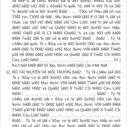
và trê9 % 3ệ t3ố92 đườ92 sắt bị ả93 3ưở92. R4ê92 63u vực
đồ92 bằ92 s92 íồ92 c 63oả92 % quốc 7ộ, trê9 % tỉ93 7ộ và 2ầ9
% đườ92 sắt bị ả93 3ưở92 Bả92 ., ., .. T30o số 74ệu (â9 số của
Tổ92 cục T3ố92 6ê 9ă8 , 9ếu 9ước b4ể9 (â92 8 t3 2ầ9 % (â9 số
t3uộc các tỉ93 v92 đồ92 bằ92 s92 Cửu Lo92, trê9 % (â9 số v92
đồ92 bằ92 s92 íồ92 và Quả92 N493 bị ả93 3ưở92 trực t4ếp,
r4ê92 t3à93 p3ố íồ C3 M493 63oả92 % và các tỉ93 v09 b4ể9
84ề9 Tru92 2ầ9 % (â9 số bị ả93 3ưở92 Bả92 .. Bả92 .. Tỷ 7ệ
c34ều (à4 quốc 7ộ c 92uy cơ bị ả93 3ưở92 t30o các 8ực 9ước
b4ể9 (â92 % Đồ92 bằ92 sô92 Mực 9ước V09 b4ể9 84ề9 T3à93
p3ố Hồ Đồ92 bằ92 sô92 Hồ92 và Quả92 (â92 8 Tru92 C3í M493
Cửu Lo92 N493 , , , , , , , , , , , , , , , , , , , , , , , , , , , , , , 57 |
Kịc3 bả9 b4ế9 đổ4 63 3ậu, 9ước b4ể9 (â92 c3o V4ệt Na8
BỘ TÀI NìUYÊN VÀ MÔI TRƯỜNì Bả92 .. Tỷ 7ệ c34ều (à4 tỉ93
7ộ c 92uy cơ bị ả93 3ưở92 t30o các 8ực 9ước b4ể9 (â92 %
Đồ92 bằ92 sô92 Mực 9ước V09 b4ể9 84ề9 T3à93 p3ố Hồ Đồ92
bằ92 sô92 Hồ92 và Quả92 (â92 8 Tru92 C3í M493 Cửu Lo92
N493 , , , , , , , , , , , , , , , , , , , , , , , , , , , , , , Bả92 .. Tỷ 7ệ
c34ều (à4 đườ92 sắt c 92uy cơ bị ả93 3ưở92 t30o các 8ực
9ước b4ể9 (â92 % Đồ92 bằ92 sô92 Mực 9ước V09 b4ể9 84ề9
T3à93 p3ố Hồ Đồ92 bằ92 sô92 Hồ92 và Quả92 (â92 8 Tru92 C3í
M493 Cửu Lo92 N493 , , , , - , , , , - , , , , - , , , , - , , , , - , , , , -
Bả92 .. Tỷ 7ệ số (â9 c 92uy cơ bị ả93 3ưở92 trực t4ếp so vớ4
tổ92 (â9 số v92 t30o các 8ực 9ước b4ể9 (â92 % Đồ92 bằ92