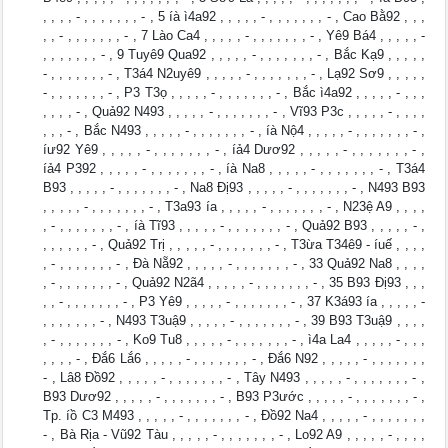
, , , , - , , , , , , , - , 5 íà ì4a92 , , , , , - , , , , , , , - , Cao Bằ92 , , ,
, , - , , , , , , , - , 7 Lào Ca4 , , , , , - , , , , , , , - , Yê9 Bá4 , , , , , -
, , , , , , , - , 9 Tuyê9 Qua92 , , , , , - , , , , , , , - , Bắc Kạ9 , , , , ,
- , , , , , , , - , T3á4 N2uyê9 , , , , , - , , , , , , , - , Lạ92 Sơ9 , , , , ,
- , , , , , , , - , P3 T3ọ , , , , , - , , , , , , , - , Bắc ì4a92 , , , , , - , , ,
, , , , - , Quả92 N493 , , , , , - , , , , , , , - , Vĩ93 P3c , , , , , - , , , ,
, , , - , Bắc N493 , , , , , - , , , , , , , - , íà Nộ4 , , , , , - , , , , , , , - ,
íư92 Yê9 , , , , , - , , , , , , , - , íả4 Dươ92 , , , , , - , , , , , , , - ,
íả4 P392 , , , , , - , , , , , , , - , íà Na8 , , , , , - , , , , , , , - , T3á4
B93 , , , , , - , , , , , , , - , Na8 Đị93 , , , , , - , , , , , , , - , N493 B93
, , , , , - , , , , , , , - , T3a93 ía , , , , , - , , , , , , , - , N23ệ A9 , , , ,
, - , , , , , , , - , íà Tĩ93 , , , , , - , , , , , , , - , Quả92 B93 , , , , , - ,
, , , , , , - , Quả92 Trị , , , , , - , , , , , , , - , T3ừa T34ê9 - íuế , , , ,
, - , , , , , , , - , Đà Nẵ92 , , , , , - , , , , , , , - , 33 Quả92 Na8 , , , ,
, - , , , , , , , - , Quả92 N2ã4 , , , , , - , , , , , , , - , 35 B93 Đị93 , , ,
, , - , , , , , , , - , P3 Yê9 , , , , , - , , , , , , , - , 37 K3á93 ía , , , , , -
, , , , , , , - , N493 T3uậ9 , , , , , - , , , , , , , - , 39 B93 T3uậ9 , , , ,
, - , , , , , , , - , Ko9 Tu8 , , , , , - , , , , , , , - , ì4a La4 , , , , , - , , ,
, , , , - , Đắ6 Lắ6 , , , , , - , , , , , , , - , Đắ6 N92 , , , , , - , , , , , , ,
- , Lâ8 Đồ92 , , , , , - , , , , , , , - , Tây N493 , , , , , - , , , , , , , - ,
B93 Dươ92 , , , , , - , , , , , , , - , B93 P3ước , , , , , - , , , , , , , - ,
Tp. íồ C3 M493 , , , , , - , , , , , , , - , Đồ92 Na4 , , , , , - , , , , , , ,
- , Bà Rịa - Vũ92 Tàu , , , , , - , , , , , , , - , Lo92 A9 , , , , , - , , , ,