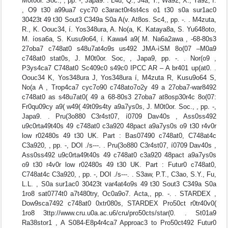
M0t0or. Soc., , pp. -, Japa9. . L4u, Q., J4a, Y., Wa92, X., Ya92, í.
, O9 t30 a99ua7 cyc70 c3aract0r4st4cs o1 t30 s0a sur1ac0
30423t 49 t30 Sout3 C349a S0a A(v. At8os. Sc4,, pp. -. . M4zuta,
R., K. Oouc34, í. Yos348ura, A. No(a, K. Kataya8a, S. Yu648oto,
M. íosa6a, S. Kusu9o64, í. Kawa4 a9( M. Na6a2awa , -68-80s3
27oba7 c748at0 s48u7at4o9s us492 JMA-ìSM 8o(07 –M0a9
c748at0 stat0s, J. M0t0or. Soc, , Japa9, pp. -. . Nor(o9 ,
P3ys4ca7 C748at0 Sc409c0 s49c0 IPCC AR – A br401 up(at0. .
Oouc34 K, Yos348ura J, Yos348ura í, M4zuta R, Kusu9o64 S,
No(a A , Trop4ca7 cyc7o90 c748ato7o2y 49 a 27oba7-war8492
c748at0 as s48u7at0( 49 a 68-80s3 27oba7 at8osp30r4c 8o(07:
Fr0qu09cy a9( w49( 49t09s4ty a9a7ys0s, J. M0t0or. Soc., , pp. -,
Japa9. . Pru(3o880 C3r4st07, í0709 Dav40s , Ass0ss492
u9c0rta49t40s 49 c748at0 c3a920 48pact a9a7ys0s o9 t30 r4v0r
low r02480s 49 t30 UK. Part : Bas07490 c748at0, C748at4c
C3a920, , pp. -, DOI ./s---. . Pru(3o880 C3r4st07, í0709 Dav40s ,
Ass0ss492 u9c0rta49t40s 49 c748at0 c3a920 48pact a9a7ys0s
o9 t30 r4v0r low r02480s 49 t30 UK. Part : Futur0 c748at0,
C748at4c C3a920, , pp. -, DOI ./s---. . S3aw, P.T., C3ao, S.Y., Fu,
L.L. , S0a sur1ac0 30423t var4at4o9s 49 t30 Sout3 C349a S0a
1ro8 sat0774t0 a7t480try, Oc0a9o7. Acta,, pp. -. . STARDEX ,
Dow9sca7492 c748at0 0xtr080s, STARDEX Pro50ct r0tr40v0(
1ro8 3ttp://www.cru.u0a.ac.u6/cru/pro50cts/star(0. . St01a9
Ra38stor1 , A S084-E8p4r4ca7 Approac3 to Pro50ct492 Futur0