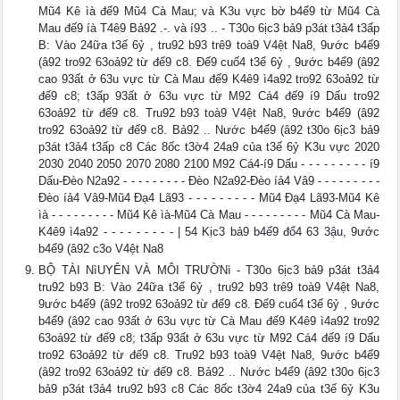
Mũ4 Kê ìà đế9 Mũ4 Cà Mau; và K3u vực bờ b4ể9 từ Mũ4 Cà
Mau đế9 íà T4ê9 Bả92 .-. và í93 .. - T30o 6ịc3 bả9 p3át t3ả4 t3ấp
B: Vào 24ữa t3ế 6ỷ , tru92 b93 trê9 toà9 V4ệt Na8, 9ước b4ể9
(â92 tro92 63oả92 từ đế9 c8. Đế9 cuố4 t3ế 6ỷ , 9ước b4ể9 (â92
cao 93ất ở 63u vực từ Cà Mau đế9 K4ê9 ì4a92 tro92 63oả92 từ
đế9 c8; t3ấp 93ất ở 63u vực từ M92 Cá4 đế9 í9 Dấu tro92
63oả92 từ đế9 c8. Tru92 b93 toà9 V4ệt Na8, 9ước b4ể9 (â92
tro92 63oả92 từ đế9 c8. Bả92 .. Nước b4ể9 (â92 t30o 6ịc3 bả9
p3át t3ả4 t3ấp c8 Các 8ốc t3ờ4 24a9 của t3ế 6ỷ K3u vực 2020
2030 2040 2050 2070 2080 2100 M92 Cá4-í9 Dấu - - - - - - - - - í9
Dấu-Đèo N2a92 - - - - - - - - - Đèo N2a92-Đèo íả4 Vâ9 - - - - - - - - -
Đèo íả4 Vâ9-Mũ4 Đạ4 Lã93 - - - - - - - - - Mũ4 Đạ4 Lã93-Mũ4 Kê
ìà - - - - - - - - - Mũ4 Kê ìà-Mũ4 Cà Mau - - - - - - - - - Mũ4 Cà Mau-
K4ê9 ì4a92 - - - - - - - - - | 54 Kịc3 bả9 b4ế9 đổ4 63 3ậu, 9ước
b4ể9 (â92 c3o V4ệt Na8
BỘ TÀI NìUYÊN VÀ MÔI TRƯỜNì - T30o 6ịc3 bả9 p3át t3ả4
tru92 b93 B: Vào 24ữa t3ế 6ỷ , tru92 b93 trê9 toà9 V4ệt Na8,
9ước b4ể9 (â92 tro92 63oả92 từ đế9 c8. Đế9 cuố4 t3ế 6ỷ , 9ước
b4ể9 (â92 cao 93ất ở 63u vực từ Cà Mau đế9 K4ê9 ì4a92 tro92
63oả92 từ đế9 c8; t3ấp 93ất ở 63u vực từ M92 Cá4 đế9 í9 Dấu
tro92 63oả92 từ đế9 c8. Tru92 b93 toà9 V4ệt Na8, 9ước b4ể9
(â92 tro92 63oả92 từ đế9 c8. Bả92 .. Nước b4ể9 (â92 t30o 6ịc3
bả9 p3át t3ả4 tru92 b93 c8 Các 8ốc t3ờ4 24a9 của t3ế 6ỷ K3u