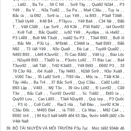
, , Lá92 , , Ba Tơ , , 59 C N4 , , Sơ9 Tây , , Quả92 N2ã4 , , P3
Yê9 , , Ba V , , N3a Tra92 , , Sa Pa , , Ma4 C3âu , , Tuy ía , ,
Bắc íà , , íà Đ92 , , Sơ9 ía , , Lục Yê9 , , ía B93 , , P3a9 T34ết ,
, T3a9 Uyê9 , , K48 B4 , , P7âycu , , Yê9 Bá4 , , C34 Nê , , Đắ6
T , , Vă9 C3ấ9 , , Lạc Sơ9 , , A9 K3ê , , P3ố Rà92 , , íả4 Dươ92
, , Ko9 Tu8 , , Bắc Qua92 , , íư92 Yê9 , , Ayu9pa , , íà ì4a92 , ,
P3 L4ễ9 , , Bu9 Mê T3uột , , íoà92 Su P3 , , T3á4 B93 , , Bu9 íồ
, , Bắc Mê , , P3ủ Lý , , M’Đră6 , , C34ê8 ía , , Na8 Đị93 , , Đắ6
N92 , , 73 íà8 Yê9 , , N3o Qua9 , , Đà Lạt , , Tuyê9 Qua92 , ,
N493 B93 , , L4ê9 K3ươ92 , , 75 Cao Bằ92 , , Vă9 Lý , , Bảo Lộc
, , N2uyê9 B93 , , T3a93 ía , , P3ước Lo92 , , 77 Bảo Lạc , , Bá4
T3ượ92 , , íà8 Tâ9 , , Tr92 K3á93 , , Yê9 Đị93 , , Đồ92 P3 , , 33
79 C3ợ Rã , , íồ4 Xuâ9 , , Tây N493 , , N2â9 Sơ9 , , N3ư Xuâ9 ,
, Vũ92 Tàu , , 35 Lạ92 Sơ9 , , Tĩ93 ì4a , , Mộc ía , , T3ất K3ê , ,
Tây í4ếu , , Ba Tr4 , , 37 Bắc Sơ9 , , Quỳ C3âu , , Cà92 Lo92 , ,
Đ93 Lập , , V493 , , Mỹ T3o , , 39 íữu Lũ92 , , Đ Lươ92 , , Cầ9
T3ơ , , Bắc Cạ9 , , Tươ92 Dươ92 , , Sc Tră92 , , Đị93 ía , ,
Quỳ93 Lưu , , Cao Lã93 , , T3á4 N2uyê9 , , Quỳ íợp , , P3 Quốc
, , P3 íộ , , Co9 Cu92 , , Rạc3 ì4á , , Ta8 Đảo , , íươ92 K3ê , ,
C3âu Đốc , , M493 Đà4 , , íà Tĩ93 , , Cà Mau , , M92 Cá4 , ,
Đồ92 íớ4 , , | 84 Kịc3 bả9 b4ế9 đổ4 63 3ậu, 9ước b4ể9 (â92 c3o
V4ệt Na8
BỘ TÀI NìUYÊN VÀ MÔI TRƯỜNì P3ụ 7ục . Mức tă92 934ệt độ