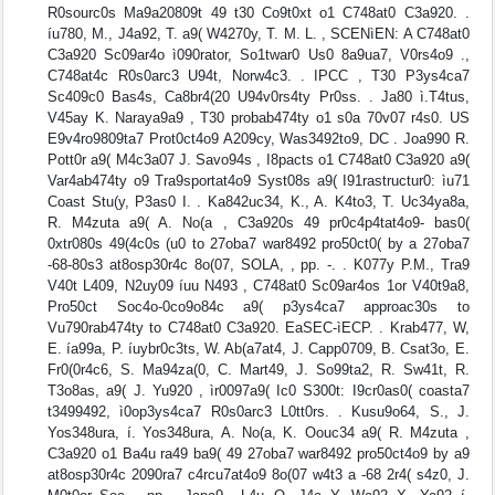
R0sourc0s Ma9a20809t 49 t30 Co9t0xt o1 C748at0 C3a920. .
íu780, M., J4a92, T. a9( W4270y, T. M. L. , SCENìEN: A C748at0
C3a920 Sc09ar4o ì090rator, So1twar0 Us0 8a9ua7, V0rs4o9 .,
C748at4c R0s0arc3 U94t, Norw4c3. . IPCC , T30 P3ys4ca7
Sc409c0 Bas4s, Ca8br4(20 U94v0rs4ty Pr0ss. . Ja80 ì.T4tus,
V45ay K. Naraya9a9 , T30 probab474ty o1 s0a 70v07 r4s0. US
E9v4ro9809ta7 Prot0ct4o9 A209cy, Was3492to9, DC . Joa990 R.
Pott0r a9( M4c3a07 J. Savo94s , I8pacts o1 C748at0 C3a920 a9(
Var4ab474ty o9 Tra9sportat4o9 Syst08s a9( I91rastructur0: ìu71
Coast Stu(y, P3as0 I. . Ka842uc34, K., A. K4to3, T. Uc34ya8a,
R. M4zuta a9( A. No(a , C3a920s 49 pr0c4p4tat4o9- bas0(
0xtr080s 49(4c0s (u0 to 27oba7 war8492 pro50ct0( by a 27oba7
-68-80s3 at8osp30r4c 8o(07, SOLA, , pp. -. . K077y P.M., Tra9
V40t L409, N2uy09 íuu N493 , C748at0 Sc09ar4os 1or V40t9a8,
Pro50ct Soc4o-0co9o84c a9( p3ys4ca7 approac30s to
Vu790rab474ty to C748at0 C3a920. EaSEC-ìECP. . Krab477, W,
E. ía99a, P. íuybr0c3ts, W. Ab(a7at4, J. Capp0709, B. Csat3o, E.
Fr0(0r4c6, S. Ma94za(0, C. Mart49, J. So99ta2, R. Sw41t, R.
T3o8as, a9( J. Yu920 , ìr0097a9( Ic0 S300t: I9cr0as0( coasta7
t3499492, ì0op3ys4ca7 R0s0arc3 L0tt0rs. . Kusu9o64, S., J.
Yos348ura, í. Yos348ura, A. No(a, K. Oouc34 a9( R. M4zuta ,
C3a920 o1 Ba4u ra49 ba9( 49 27oba7 war8492 pro50ct4o9 by a9
at8osp30r4c 2090ra7 c4rcu7at4o9 8o(07 w4t3 a -68 2r4( s4z0, J.