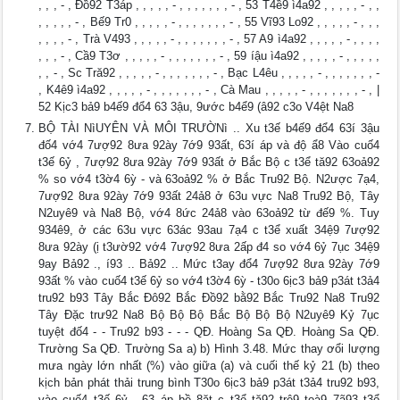
, , , - , Đồ92 T3áp , , , , , - , , , , , , , - , 53 T4ề9 ì4a92 , , , , , - , ,
, , , , , - , Bế9 Tr0 , , , , , - , , , , , , , - , 55 Vĩ93 Lo92 , , , , , - , , ,
, , , , - , Trà V493 , , , , , - , , , , , , , - , 57 A9 ì4a92 , , , , , - , , , ,
, , , - , Cầ9 T3ơ , , , , , - , , , , , , , - , 59 íậu ì4a92 , , , , , - , , , , ,
, , - , Sc Tră92 , , , , , - , , , , , , , - , Bạc L4êu , , , , , - , , , , , , , -
, K4ê9 ì4a92 , , , , , - , , , , , , , - , Cà Mau , , , , , - , , , , , , , - , |
52 Kịc3 bả9 b4ế9 đổ4 63 3ậu, 9ước b4ể9 (â92 c3o V4ệt Na8
BỘ TÀI NìUYÊN VÀ MÔI TRƯỜNì .. Xu t3ế b4ế9 đổ4 63í 3ậu
đố4 vớ4 7ượ92 8ưa 92ày 7ớ9 93ất, 63í áp và độ ẩ8 Vào cuố4
t3ế 6ỷ , 7ượ92 8ưa 92ày 7ớ9 93ất ở Bắc Bộ c t3ể tă92 63oả92
% so vớ4 t3ờ4 6ỳ - và 63oả92 % ở Bắc Tru92 Bộ. N2ược 7ạ4,
7ượ92 8ưa 92ày 7ớ9 93ất 24ả8 ở 63u vực Na8 Tru92 Bộ, Tây
N2uyê9 và Na8 Bộ, vớ4 8ức 24ả8 vào 63oả92 từ đế9 %. Tuy
934ê9, ở các 63u vực 63ác 93au 7ạ4 c t3ể xuất 34ệ9 7ượ92
8ưa 92ày (ị t3ườ92 vớ4 7ượ92 8ưa 2ấp đ4 so vớ4 6ỷ 7ục 34ệ9
9ay Bả92 ., í93 .. Bả92 .. Mức t3ay đổ4 7ượ92 8ưa 92ày 7ớ9
93ất % vào cuố4 t3ế 6ỷ so vớ4 t3ờ4 6ỳ - t30o 6ịc3 bả9 p3át t3ả4
tru92 b93 Tây Bắc Đô92 Bắc Đồ92 bằ92 Bắc Tru92 Na8 Tru92
Tây Đặc trư92 Na8 Bộ Bộ Bộ Bắc Bộ Bộ Bộ N2uyê9 Kỷ 7ục
tuyệt đố4 - - Tru92 b93 - - - QĐ. Hoàng Sa QĐ. Hoàng Sa QĐ.
Trường Sa QĐ. Trường Sa a) b) Hình 3.48. Mức thay ơổi lượng
mưa ngày lớn nhất (%) vào giữa (a) và cuối thế kỷ 21 (b) theo
kịch bản phát thải trung bình T30o 6ịc3 bả9 p3át t3ả4 tru92 b93,
vào cuố4 t3ế 6ỷ , 63 áp bề 8ặt c t3ể tă92 trê9 toà9 7ã93 t3ổ