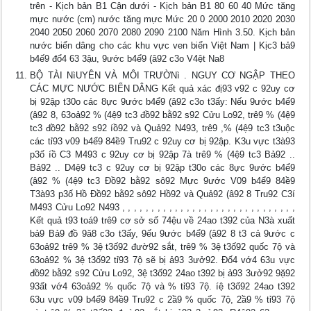
trên - Kịch bản B1 Cận dưới - Kịch bản B1 80 60 40 Mức tăng
mực nước (cm) nước tăng mực Mức 20 0 2000 2010 2020 2030
2040 2050 2060 2070 2080 2090 2100 Năm Hình 3.50. Kịch bản
nước biển dâng cho các khu vực ven biển Việt Nam | Kịc3 bả9
b4ế9 đổ4 63 3ậu, 9ước b4ể9 (â92 c3o V4ệt Na8
BỘ TÀI NìUYÊN VÀ MÔI TRƯỜNì . NGUY CƠ NGẬP THEO
CÁC MỰC NƯỚC BIỂN DÂNG Kết quả xác đị93 v92 c 92uy cơ
bị 92ập t30o các 8ực 9ước b4ể9 (â92 c3o t3ấy: Nếu 9ước b4ể9
(â92 8, 63oả92 % (4ệ9 tc3 đồ92 bằ92 s92 Cửu Lo92, trê9 % (4ệ9
tc3 đồ92 bằ92 s92 íồ92 và Quả92 N493, trê9 ,% (4ệ9 tc3 t3uộc
các tỉ93 v09 b4ể9 84ề9 Tru92 c 92uy cơ bị 92ập. K3u vực t3à93
p3ố íồ C3 M493 c 92uy cơ bị 92ập 7à trê9 % (4ệ9 tc3 Bả92 ..
Bả92 .. D4ệ9 tc3 c 92uy cơ bị 92ập t30o các 8ực 9ước b4ể9
(â92 % (4ệ9 tc3 Đồ92 bằ92 sô92 Mực 9ước V09 b4ể9 84ề9
T3à93 p3ố Hồ Đồ92 bằ92 sô92 Hồ92 và Quả92 (â92 8 Tru92 C3í
M493 Cửu Lo92 N493 , , , , , , , , , , , , , , , , , , , , , , , , , , , , , ,
Kết quả t93 toá9 trê9 cơ sở số 74ệu về 24ao t392 của N3à xuất
bả9 Bả9 đồ 9ă8 c3o t3ấy, 9ếu 9ước b4ể9 (â92 8 t3 cả 9ước c
63oả92 trê9 % 3ệ t3ố92 đườ92 sắt, trê9 % 3ệ t3ố92 quốc 7ộ và
63oả92 % 3ệ t3ố92 tỉ93 7ộ sẽ bị ả93 3ưở92. Đố4 vớ4 63u vực
đồ92 bằ92 s92 Cửu Lo92, 3ệ t3ố92 24ao t392 bị ả93 3ưở92 9ặ92
93ất vớ4 63oả92 % quốc 7ộ và % tỉ93 7ộ. íệ t3ố92 24ao t392
63u vực v09 b4ể9 84ề9 Tru92 c 2ầ9 % quốc 7ộ, 2ầ9 % tỉ93 7ộ