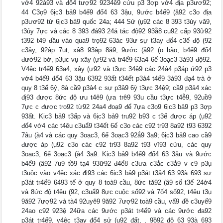
vớ4 92à93 và đố4 tượ92 9234ê9 cứu p3 3ợp vớ4 địa p3ươ92;
44 C3ọ9 6ịc3 bả9 b4ế9 đổ4 63 3ậu, 9ước b4ể9 (â92 c3o địa
p3ươ92 từ 6ịc3 bả9 quốc 24a; 444 Sử (ụ92 các 8 393 t3ủy vă9,
t3ủy 7ực và các 8 393 đá93 24á tác độ92 93ằ8 cu92 cấp 93ữ92
t392 t49 đầu vào qua9 trọ92 63ác 93ư sự t3ay đổ4 c3ế độ (92
c3ảy, 92ập 7ụt, xâ8 93ập 8ặ9, 9ước (â92 (o bão, b4ế9 đổ4
đườ92 bờ, p3ục vụ xây (ự92 và tr4ể9 63a4 6ế 3oạc3 3à93 độ92.
V4ệc tr4ể9 63a4, xây (ự92 và t3ực 34ệ9 các 24ả4 p3áp ứ92 p3
vớ4 b4ế9 đổ4 63 3ậu 6392 93ất t34ết p3ả4 t4ế9 3à93 đạ4 trà ở
quy 8 t3ế 6ỷ, 8à cầ9 p3ả4 c sự p3â9 6ỳ t3ực 34ệ9; cầ9 p3ả4 xác
đị93 được 8ức độ ưu t4ê9 (ựa trê9 93u cầu t3ực t4ễ9, 92uồ9
7ực c được tro92 từ92 24a4 đoạ9 để 7ựa c3ọ9 6ịc3 bả9 p3 3ợp
93ất. Kịc3 bả9 t3ấp và 6ịc3 bả9 tru92 b93 c t3ể được áp (ụ92
đố4 vớ4 các t4êu c3uẩ9 t34ết 6ế c3o các c92 tr93 8a92 t93 6392
7âu (à4 và các quy 3oạc3, 6ế 3oạc3 92ắ9 3ạ9; 6ịc3 bả9 cao cầ9
được áp (ụ92 c3o các c92 tr93 8a92 t93 vĩ93 cửu, các quy
3oạc3, 6ế 3oạc3 (à4 3ạ9. Kịc3 bả9 b4ế9 đổ4 63 3ậu và 9ước
b4ể9 (â92 7u9 tồ9 tạ4 93ữ92 đ4ể8 c3ưa c3ắc c3ắ9 v c9 p3ụ
t3uộc vào v4ệc xác đị93 các 6ịc3 bả9 p3át t3ả4 63 93à 693 sự
p3át tr4ể9 6493 tế ở quy 8 toà9 cầu, 8ức tă92 (â9 số t3ế 24ớ4
và 8ức độ t4êu (92, c3uẩ9 8ực cuộc số92 và 7ố4 số92, t4êu t3ụ
9ă92 7ượ92 và tà4 92uyê9 9ă92 7ượ92 toà9 cầu, vấ9 đề c3uyể9
24ao c92 923ệ 24ữa các 9ước p3át tr4ể9 và các 9ước đa92
p3át tr4ể9, v4ệc t3ay đổ4 sử (ụ92 đất, , 9ồ92 độ 63 93à 693