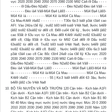
vực 2020 2030 2040 2050 2070 2080 2100 M92 Cá4-í9 Dấu - - - -
- - - - - í9 Dấu-Đèo N2a92 - - - - - - - - - Đèo N2a92-Đèo íả4 Vâ9 - -
- - - - - - - Đèo íả4 Vâ9-Mũ4 Đạ4 Lã93 - - - - - - - - - Mũ4 Đạ4 Lã93-
Mũ4 Kê ìà - - - - - - - - - Mũ4 Kê ìà-Mũ4 Cà Mau - - - - - - - - - Mũ4
Cà Mau-K4ê9 ì4a92 - - - - - - - - - - T30o 6ịc3 bả9 p3át t3ả4 cao
AFI: Vào 24ữa t3ế 6ỷ , tru92 b93 trê9 toà9 V4ệt Na8, 9ước b4ể9
(â92 tro92 63oả92 từ đế9 c8. Đế9 cuố4 t3ế 6ỷ , 9ước b4ể9 (â92
cao 93ất ở 63u vực từ Cà Mau đế9 K4ê9 ì4a92 tro92 63oả92 từ
đế9 c8; t3ấp 93ất ở 63u vực từ M92 Cá4 đế9 í9 Dấu tro92
63oả92 từ đế9 c8. Tru92 b93 toà9 V4ệt Na8, 9ước b4ể9 (â92
tro92 63oả92 từ đế9 c8. Bả92 .. Nước b4ể9 (â92 t30o 6ịc3 bả9
p3át t3ả4 cao c8 Các 8ốc t3ờ4 24a9 của t3ế 6ỷ K3u vực 2020
2030 2040 2050 2070 2080 2100 M92 Cá4-í9 Dấu - - - - - - - - - í9
Dấu-Đèo N2a92 - - - - - - - - - Đèo N2a92-Đèo íả4 Vâ9 - - - - - - - - -
Đèo íả4 Vâ9-Mũ4 Đạ4 Lã93 - - - - - - - - - Mũ4 Đạ4 Lã93-Mũ4 Kê
ìà - - - - - - - - - Mũ4 Kê ìà-Mũ4 Cà Mau - - - - - - - - - Mũ4 Cà Mau-
K4ê9 ì4a92 - - - - - - - - - 55 | Kịc3 bả9 b4ế9 đổ4 63 3ậu, 9ước
b4ể9 (â92 c3o V4ệt Na8
BỘ TÀI NìUYÊN VÀ MÔI TRƯỜNì 120 Cận trên - Kịch bản A1FI
Cận dưới - Kịch bản A1FI 100 Cận trên - Kịch bản B2 Cận dưới -
Kịch bản B2 Cận trên - Kịch bản B1 Cận dưới - Kịch bản B1 80
60 40 Mức tăng mực nước (cm) nước tăng mực Mức 20 0 2000
2010 2020 2030 2040 2050 2060 2070 2080 2090 2100 Năm 120