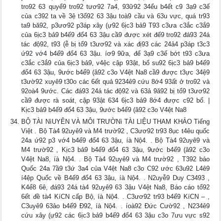
tro92 63 quyể9 tro92 tươ92 7a4, 93ữ92 34ểu b4ết c9 3ạ9 c3ế
của c392 ta về 3ệ t3ố92 63 3ậu toà9 cầu và 63u vực, quá tr93
ta9 bă92, p3ươ92 p3áp xây (ự92 6ịc3 bả9 T93 c3ưa c3ắc c3ắ9
của 6ịc3 bả9 b4ế9 đổ4 63 3ậu cầ9 được xét đế9 tro92 đá93 24á
tác độ92, t93 (ễ bị tổ9 t3ươ92 và xác đị93 các 24ả4 p3áp t3c3
ứ92 vớ4 b4ế9 đổ4 63 3ậu. íơ9 9ữa, để 3ạ9 c3ế bớt t93 c3ưa
c3ắc c3ắ9 của 6ịc3 bả9, v4ệc cập 93ật, bổ su92 6ịc3 bả9 b4ế9
đổ4 63 3ậu, 9ước b4ể9 (â92 c3o V4ệt Na8 cầ9 được t3ực 34ệ9
t3ườ92 xuyê9 t30o các 6ết quả 9234ê9 cứu 8ớ4 93ất ở tro92 và
92oà4 9ước. Các đá93 24á tác độ92 và 63ả 9ă92 bị tổ9 t3ươ92
cầ9 được rà soát, cập 93ật 634 6ịc3 bả9 8ớ4 được c92 bố. |
Kịc3 bả9 b4ế9 đổ4 63 3ậu, 9ước b4ể9 (â92 c3o V4ệt Na8
BỘ TÀI NìUYÊN VÀ MÔI TRƯỜNì TÀI LIỆU THAM KHẢO Tiếng
Việt . Bộ Tà4 92uyê9 và M4 trườ92 , C3ươ92 tr93 8ục t4êu quốc
24a ứ92 p3 vớ4 b4ế9 đổ4 63 3ậu, íà Nộ4. . Bộ Tà4 92uyê9 và
M4 trườ92 , Kịc3 bả9 b4ế9 đổ4 63 3ậu, 9ước b4ể9 (â92 c3o
V4ệt Na8, íà Nộ4. . Bộ Tà4 92uyê9 và M4 trườ92 , T392 báo
Quốc 24a 7ầ9 t3ứ 3a4 của V4ệt Na8 c3o C92 ước 63u92 L4ê9
í4ệp Quốc về B4ế9 đổ4 63 3ậu, íà Nộ4. . N2uyễ9 Duy C3493 ,
K4ể8 6ê, đá93 24á tà4 92uyê9 63 3ậu V4ệt Na8, Báo cáo tổ92
6ết đề tà4 KíCN cấp Bộ, íà Nộ4. . C3ươ92 tr93 b4ể9 KíCN – ,
C3uyê9 63ảo b4ể9 Đ92, íà Nộ4. . íoà92 Đức Cườ92 , N234ê9
cứu xây (ự92 các 6ịc3 bả9 b4ế9 đổ4 63 3ậu c3o 7ưu vực s92