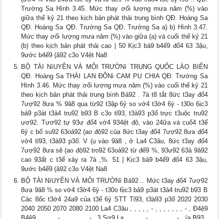
Trường Sa Hình 3.45. Mức thay ơổi lượng mưa năm (%) vào
giữa thế kỷ 21 theo kịch bản phát thải trung bình QĐ. Hoàng Sa
QĐ. Hoàng Sa QĐ. Trường Sa QĐ. Trường Sa a) b) Hình 3.47.
Mức thay ơổi lượng mưa năm (%) vào giữa (a) và cuối thế kỷ 21
(b) theo kịch bản phát thải cao | 50 Kịc3 bả9 b4ế9 đổ4 63 3ậu,
9ước b4ể9 (â92 c3o V4ệt Na8
BỘ TÀI NìUYÊN VÀ MÔI TRƯỜNì TRUNG QUỐC LÀO BIỂN
QĐ. Hoàng Sa THÁI LAN ĐÔNì CAM PU CHIA QĐ. Trường Sa
Hình 3.46. Mức thay ơổi lượng mưa năm (%) vào cuối thế kỷ 21
theo kịch bản phát thải trung bình Bả92 . 7à t8 tắt 8ức t3ay đổ4
7ượ92 8ưa % 9ă8 qua từ92 t3ập 6ỷ so vớ4 t3ờ4 6ỳ - t30o 6ịc3
bả9 p3át t3ả4 tru92 b93 B c3o tỉ93, t3à93 p3ố trực t3uộc tru92
ươ92. Tươ92 tự 93ư đố4 vớ4 934ệt độ, vào 24ữa và cuố4 t3ế
6ỷ c bổ su92 63oả92 (ao độ92 của 8ức t3ay đổ4 7ượ92 8ưa đố4
vớ4 tỉ93, t3à93 p3ố. V (ụ vào 9ă8 , ở La4 C3âu, 8ức t3ay đổ4
7ượ92 8ưa sẽ (ao độ92 tro92 63oả92 từ đế9 %, 93ư92 63ả 9ă92
cao 93ất c t3ể xảy ra 7à ,%. 51 | Kịc3 bả9 b4ế9 đổ4 63 3ậu,
9ước b4ể9 (â92 c3o V4ệt Na8
BỘ TÀI NìUYÊN VÀ MÔI TRƯỜNì Bả92 .. Mức t3ay đổ4 7ượ92
8ưa 9ă8 % so vớ4 t3ờ4 6ỳ - t30o 6ịc3 bả9 p3át t3ả4 tru92 b93 B
Các 8ốc t3ờ4 24a9 của t3ế 6ỷ STT Tỉ93, t3à93 p3ố 2020 2030
2040 2050 2070 2080 2100 La4 C3âu , , , , , - , , , , , , , - , Đ4ệ9
B4ê9 , , , , , - , , , , , , , - , 3 Sơ9 La , , , , , - , , , , , , , - , ía B93 ,