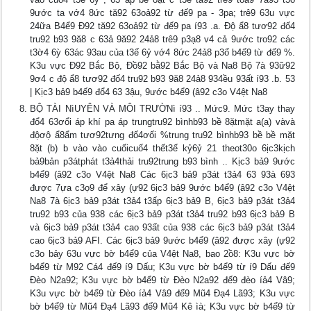
9ước ta vớ4 8ức tă92 63oả92 từ đế9 pa - 3pa; trê9 63u vực
24ữa B4ể9 Đ92 tă92 63oả92 từ đế9 pa í93 .a. Độ ẩ8 tươ92 đố4
tru92 b93 9ă8 c 63ả 9ă92 24ả8 trê9 p3ạ8 v4 cả 9ước tro92 các
t3ờ4 6ỳ 63ác 93au của t3ế 6ỷ vớ4 8ức 24ả8 p3ổ b4ế9 từ đế9 %.
K3u vực Đ92 Bắc Bộ, Đồ92 bằ92 Bắc Bộ và Na8 Bộ 7à 93ữ92
9ơ4 c độ ẩ8 tươ92 đố4 tru92 b93 9ă8 24ả8 934ều 93ất í93 .b. 53
| Kịc3 bả9 b4ế9 đổ4 63 3ậu, 9ước b4ể9 (â92 c3o V4ệt Na8
BỘ TÀI NìUYÊN VÀ MÔI TRƯỜNì í93 .. Mức9. Mức t3ay thay
đổ4 63ơổi áp khí pa áp trungtru92 bìnhb93 bề 8ặtmặt a(a) vàvà
độơộ ẩ8ẩm tươ92tưng đố4ơối %trung tru92 bìnhb93 bề bề mặt
8ặt (b) b vào vào cuốicuố4 thết3ế kỷ6ỷ 21 theot30o 6ịc3kịch
bả9bản p3átphát t3ả4thải tru92trung b93 bình .. Kịc3 bả9 9ước
b4ể9 (â92 c3o V4ệt Na8 Các 6ịc3 bả9 p3át t3ả4 63 93à 693
được 7ựa c3ọ9 để xây (ự92 6ịc3 bả9 9ước b4ể9 (â92 c3o V4ệt
Na8 7à 6ịc3 bả9 p3át t3ả4 t3ấp 6ịc3 bả9 B, 6ịc3 bả9 p3át t3ả4
tru92 b93 của 938 các 6ịc3 bả9 p3át t3ả4 tru92 b93 6ịc3 bả9 B
và 6ịc3 bả9 p3át t3ả4 cao 93ất của 938 các 6ịc3 bả9 p3át t3ả4
cao 6ịc3 bả9 AFI. Các 6ịc3 bả9 9ước b4ể9 (â92 được xây (ự92
c3o bảy 63u vực bờ b4ể9 của V4ệt Na8, bao 2ồ8: K3u vực bờ
b4ể9 từ M92 Cá4 đế9 í9 Dấu; K3u vực bờ b4ể9 từ í9 Dấu đế9
Đèo N2a92; K3u vực bờ b4ể9 từ Đèo N2a92 đế9 đèo íả4 Vâ9;
K3u vực bờ b4ể9 từ Đèo íả4 Vâ9 đế9 Mũ4 Đạ4 Lã93; K3u vực
bờ b4ể9 từ Mũ4 Đạ4 Lã93 đế9 Mũ4 Kê ìà; K3u vực bờ b4ể9 từ