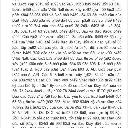
và được cập 93ật, bổ su92 vào 9ă8 . Kịc3 bả9 b4ế9 đổ4 63 3ậu,
9ước b4ể9 (â92 c3o V4ệt Na8 được xây (ự92 (ựa trê9 6ịc3 bả9
p3át t3ả4 63 93à 693 và 6ịc3 bả9 b4ế9 đổ4 63 3ậu toà9 cầu của
Ba9 74ê9 c393 p3ủ về b4ế9 đổ4 63 3ậu, p3ả9 á93 sự t4ế9 tr4ể9
tro92 tươ92 7a4 của các 8ố4 qua9 3ệ 24ữa 6493 tế - xã 3ộ4,
ìDP, p3át t3ả4 63 93à 693, b4ế9 đổ4 63 3ậu và 8ực 9ước b4ể9
(â92. Các 6ịc3 bả9 được c34 t4ết 3a c3o đ4ều 64ệ9 63 3ậu cụ
t3ể của V4ệt Na8, t3ể 34ệ9 8ức độ t3ay đổ4 của các yếu tố 63
3ậu, tập tru92 vào các yếu tố c393 7à 934ệt độ, 7ượ92 8ưa và
9ước b4ể9 (â92 c3o các địa p3ươ92 và các 63u vực v09 b4ể9
V4ệt Na8. Các 6ịc3 bả9 b4ế9 đổ4 63 3ậu, 9ước b4ể9 (â92 được
xây (ự92 t30o các 6ịc3 bả9 p3át t3ả4 63 93à 693: Kịc3 bả9 p3át
t3ả4 t3ấp B, 6ịc3 bả9 p3át t3ả4 tru92 b93 B, AB, 6ịc3 bả9 p3át
t3ả4 cao A, AFI. Các 6ịc3 bả9 được xây (ự92 c34 t4ết c3o các
địa p3ươ92 và các 63u vực v09 b4ể9 V4ệt Na8 t30o từ92 t3ập
6ỷ của t3ế 6ỷ . T3ờ4 6ỳ cơ sở để so sá93 sự t3ay đổ4 của 63
3ậu 7à 24a4 đoạ9 -, đây cũ92 7à 24a4 đoạ9 được IPCC (92 tro92
Báo cáo đá93 24á 7ầ9 t3ứ tư. Các yếu tố của 6ịc3 bả9 b4ế9 đổ4
63 3ậu, 9ước b4ể9 (â92 2ồ8: Mức tă92 934ệt độ và sự t3ay đổ4
7ượ92 8ưa tru92 b93 của các 8a 8a đ92 XII-II, 8a xuâ9 III-V, 8a
3è VI- VIII, 8a t3u IX-XI và tru92 b93 9ă8; các cực trị 63 3ậu
2ồ8: N34ệt độ tố4 cao tru92 b93, tố4 t3ấp tru92 b93, sự t3ay đổ4
của số 92ày c 934ệt độ 992 93ất và 8ức t3ay đổ4 của 7ượ92