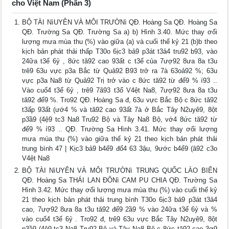
cho Việt Nam (Phần 3)
BỘ TÀI NìUYÊN VÀ MÔI TRƯỜNì QĐ. Hoàng Sa QĐ. Hoàng Sa
QĐ. Trường Sa QĐ. Trường Sa a) b) Hình 3.40. Mức thay ơổi
lượng mưa mùa thu (%) vào giữa (a) và cuối thế kỷ 21 (b)b theo
kịch bản phát thải thấp T30o 6ịc3 bả9 p3át t3ả4 tru92 b93, vào
24ữa t3ế 6ỷ , 8ức tă92 cao 93ất c t3ể của 7ượ92 8ưa 8a t3u
trê9 63u vực p3a Bắc từ Quả92 B93 trở ra 7à 63oả92 %; 63u
vực p3a Na8 từ Quả92 Trị trở vào c 8ức tă92 từ đế9 % í93 ..
Vào cuố4 t3ế 6ỷ , trê9 7ã93 t3ổ V4ệt Na8, 7ượ92 8ưa 8a t3u
tă92 đế9 %. Tro92 QĐ. Hoàng Sa đ, 63u vực Bắc Bộ c 8ức tă92
t3ấp 93ất (ướ4 % và tă92 cao 93ất 7à ở Bắc Tây N2uyê9, 8ột
p3ầ9 (4ệ9 tc3 Na8 Tru92 Bộ và Tây Na8 Bộ, vớ4 8ức tă92 từ
đế9 % í93 .. QĐ. Trường Sa Hình 3.41. Mức thay ơổi lượng
mưa mùa thu (%) vào giữa thế kỷ 21 theo kịch bản phát thải
trung bình 47 | Kịc3 bả9 b4ế9 đổ4 63 3ậu, 9ước b4ể9 (â92 c3o
V4ệt Na8
BỘ TÀI NìUYÊN VÀ MÔI TRƯỜNì TRUNG QUỐC LÀO BIỂN
QĐ. Hoàng Sa THÁI LAN ĐÔNì CAM PU CHIA QĐ. Trường Sa
Hình 3.42. Mức thay ơổi lượng mưa mùa thu (%) vào cuối thế kỷ
21 theo kịch bản phát thải trung bình T30o 6ịc3 bả9 p3át t3ả4
cao, 7ượ92 8ưa 8a t3u tă92 đế9 2ầ9 % vào 24ữa t3ế 6ỷ và %
vào cuố4 t3ế 6ỷ . Tro92 đ, trê9 63u vực Bắc Tây N2uyê9, 8ột
p3ầ9 (4ệ9 tc3 Na8 Tru92 Bộ và Tây Na8 Bộ c 8ức tă92 cao 3ơ9