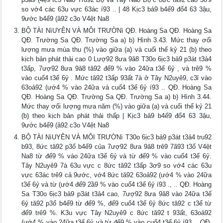
so vớ4 các 63u vực 63ác í93 .. | 48 Kịc3 bả9 b4ế9 đổ4 63 3ậu,
9ước b4ể9 (â92 c3o V4ệt Na8
BỘ TÀI NìUYÊN VÀ MÔI TRƯỜNì QĐ. Hoàng Sa QĐ. Hoàng Sa
QĐ. Trường Sa QĐ. Trường Sa a) b) Hình 3.43. Mức thay ơổi
lượng mưa mùa thu (%) vào giữa (a) và cuối thế kỷ 21 (b) theo
kịch bản phát thải cao 0 Lượ92 8ưa 9ă8 T30o 6ịc3 bả9 p3át t3ả4
t3ấp, 7ượ92 8ưa 9ă8 tă92 đế9 % vào 24ữa t3ế 6ỷ , và trê9 %
vào cuố4 t3ế 6ỷ . Mức tă92 t3ấp 93ất 7à ở Tây N2uyê9, c3ỉ vào
63oả92 (ướ4 % vào 24ữa và cuố4 t3ế 6ỷ í93 .. QĐ. Hoàng Sa
QĐ. Hoàng Sa QĐ. Trường Sa QĐ. Trường Sa a) b) Hình 3.44.
Mức thay ơổi lượng mưa năm (%) vào giữa (a) và cuối thế kỷ 21
(b) theo kịch bản phát thải thấp | Kịc3 bả9 b4ế9 đổ4 63 3ậu,
9ước b4ể9 (â92 c3o V4ệt Na8
BỘ TÀI NìUYÊN VÀ MÔI TRƯỜNì T30o 6ịc3 bả9 p3át t3ả4 tru92
b93, 8ức tă92 p3ổ b4ế9 của 7ượ92 8ưa 9ă8 trê9 7ã93 t3ổ V4ệt
Na8 từ đế9 % vào 24ữa t3ế 6ỷ và từ đế9 % vào cuố4 t3ế 6ỷ.
Tây N2uyê9 7à 63u vực c 8ức tă92 t3ấp 3ơ9 so vớ4 các 63u
vực 63ác trê9 cả 9ước, vớ4 8ức tă92 63oả92 (ướ4 % vào 24ữa
t3ế 6ỷ và từ (ướ4 đế9 2ầ9 % vào cuố4 t3ế 6ỷ í93 ., .. QĐ. Hoàng
Sa T30o 6ịc3 bả9 p3át t3ả4 cao, 7ượ92 8ưa 9ă8 vào 24ữa t3ế
6ỷ tă92 p3ổ b4ế9 từ đế9 %, đế9 cuố4 t3ế 6ỷ 8ức tă92 c t3ể từ
đế9 trê9 %. K3u vực Tây N2uyê9 c 8ức tă92 t 93ất, 63oả92
(ướ4 % vào 24ữa t3ế 6ỷ và từ đế9 % vào cuố4 t3ế 6ỷ í93 .. QĐ.