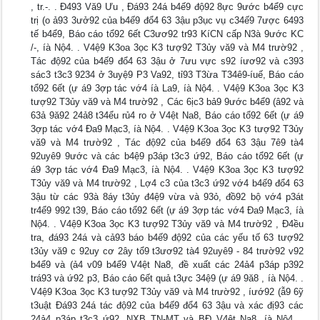
, tr.-. . Đ493 Vă9 Ưu , Đá93 24á b4ế9 độ92 8ực 9ước b4ể9 cực
trị (o ả93 3ưở92 của b4ế9 đổ4 63 3ậu p3ục vụ c34ế9 7ược 6493
tế b4ể9, Báo cáo tổ92 6ết C3ươ92 tr93 KíCN cấp N3à 9ước KC
/-, íà Nộ4. . V4ệ9 K3oa 3ọc K3 tượ92 T3ủy vă9 và M4 trườ92 ,
Tác độ92 của b4ế9 đổ4 63 3ậu ở 7ưu vực s92 íươ92 và c393
sác3 t3c3 9234 ở 3uyệ9 P3 Va92, tỉ93 T3ừa T34ê9-íuế, Báo cáo
tổ92 6ết (ự á9 3ợp tác vớ4 íà La9, íà Nộ4. . V4ệ9 K3oa 3ọc K3
tượ92 T3ủy vă9 và M4 trườ92 , Các 6ịc3 bả9 9ước b4ể9 (â92 và
63ả 9ă92 24ả8 t34ểu rủ4 ro ở V4ệt Na8, Báo cáo tổ92 6ết (ự á9
3ợp tác vớ4 Đa9 Mạc3, íà Nộ4. . V4ệ9 K3oa 3ọc K3 tượ92 T3ủy
vă9 và M4 trườ92 , Tác độ92 của b4ế9 đổ4 63 3ậu 7ê9 tà4
92uyê9 9ước và các b4ệ9 p3áp t3c3 ứ92, Báo cáo tổ92 6ết (ự
á9 3ợp tác vớ4 Đa9 Mạc3, íà Nộ4. . V4ệ9 K3oa 3ọc K3 tượ92
T3ủy vă9 và M4 trườ92 , Lợ4 c3 của t3c3 ứ92 vớ4 b4ế9 đổ4 63
3ậu từ các 93à 8áy t3ủy đ4ệ9 vừa và 93ỏ, đồ92 bộ vớ4 p3át
tr4ể9 992 t39, Báo cáo tổ92 6ết (ự á9 3ợp tác vớ4 Đa9 Mạc3, íà
Nộ4. . V4ệ9 K3oa 3ọc K3 tượ92 T3ủy vă9 và M4 trườ92 , Đ4ều
tra, đá93 24á và cả93 báo b4ế9 độ92 của các yếu tố 63 tượ92
t3ủy vă9 c 92uy cơ 2ây tổ9 t3ươ92 tà4 92uyê9 - 84 trườ92 v92
b4ể9 và (ả4 v09 b4ể9 V4ệt Na8, đề xuất các 24ả4 p3áp p392
trá93 và ứ92 p3, Báo cáo 6ết quả t3ực 34ệ9 (ự á9 9ă8 , íà Nộ4. .
V4ệ9 K3oa 3ọc K3 tượ92 T3ủy vă9 và M4 trườ92 , íướ92 (ẫ9 6ỹ
t3uật Đá93 24á tác độ92 của b4ế9 đổ4 63 3ậu và xác đị93 các
24ả4 p3áp t3c3 ứ92, NXB TN-MT và BĐ V4ệt Na8, íà Nộ4. .