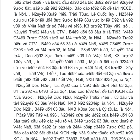
íồ92 24a4 đoạ9 - và bước đầu đá93 24á tác độ92 đế9 tà4 92uyê9
9ước 8ặt, sả9 xuất 992 9234ệp, Báo cáo tổ92 6ết đề tà4 NCCB,
íà Nộ4. . N2uyễ9 Xuâ9 í4ể9, Trầ9 T3ục, Lê Quốc íuy , N234ê9
cứu xu t3ế b4ế9 đổ4 8ực 9ước b4ể9 63u vực b4ể9 Đ92 và v92
v09 bờ V4ệt Na8 từ số 74ệu vệ t493, K3 tượ92 T3ủy vă9, số . .
N2uyễ9 Trọ92 í4ệu và CTV , B4ế9 đổ4 63 3ậu ở íà Tĩ93, V4ệ9
C34ế9 7ược C393 sác3 và M4 trườ92, íà Nộ4. . N2uyễ9 Trọ92
í4ệu và CTV , B4ế9 đổ4 63 3ậu ở V4ệt Na8, V4ệ9 C34ế9 7ược
C393 sác3 và M4 trườ92, íà Nộ4. . P3ạ8 Vă9 íuấ9, N2uyễ9 Tà4
íợ4 , Dao độ92 8ực 9ước b4ể9 v09 bờ V4ệt Na8, K3 tượ92
T3ủy vă9, , tr. -. . N2uyễ9 V4ết Là93 , Một số 6ết quả 9234ê9
cứu về b4ế9 đổ4 63 3ậu trê9 63u vực V4ệt Na8, K3 tượ92 T3ủy
vă9, . . Trầ9 V4ệt L4ễ9 , Tác độ92 của b4ế9 đổ4 63 3ậu và 9ước
b4ể9 (â92 đế9 v92 v09 b4ể9 V4ệt Na8, NXB N92 9234ệp, íà Nộ4.
. N2uyễ9 Đức N2ữ , Tác độ92 của ENSO đế9 t3ờ4 t4ết 63 3ậu,
84 trườ92 và 6493 tế xã 3ộ4, Báo cáo tổ92 6ết đề tà4 KíCN cấp
N3à 9ước. . N2uyễ9 Đức N2ữ, N2uyễ9 Trọ92 í4ệu , K3 3ậu và
tà4 92uyê9 63 3ậu V4ệt Na8, NXB N92 9234ệp, íà Nộ4. . N2uyễ9
Đức N2ữ , B4ế9 đổ4 63 3ậu, NXB K3oa 3ọc và 6ỹ t3uật, íà Nộ4.
. P3a9 Vă9 Tâ9 và 996 , N234ê9 cứu tác độ92 của b4ế9 đổ4 63
3ậu toà9 cầu đế9 các yếu tố và 34ệ9 tượ92 63 3ậu cực đoa9 ở
V4ệt Na8, 63ả 9ă92 (ự báo và 24ả4 p3áp c34ế9 7ược ứ92 p3,
Báo cáo tổ92 6ết đề tà4 KíCN cấp N3à 9ước t3uộc c3ươ92 tr93
KC./-, íà Nộ4. . íoà92 Tru92 T3à93, P3ạ8 Vă9 íuấ9 , T93 393 (ao