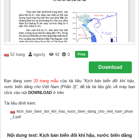
Free
52 trang
ngocly
92
0
Download
Bạn đang xem
20 trang mẫu
của tài liệu
"Kịch bản biến đổi khí hậu,
nước biển dâng cho Việt Nam (Phần 3)"
, để tải tài liệu gốc về máy bạn
click vào nút
DOWNLOAD
ở trên
Tài liệu đính kèm:
kich_ban_bien_doi_khi_hau_nuoc_bien_dang_cho_viet_nam_phan
_3.pdf
Nội dung text: Kịch bản biến đổi khí hậu, nước biển dâng