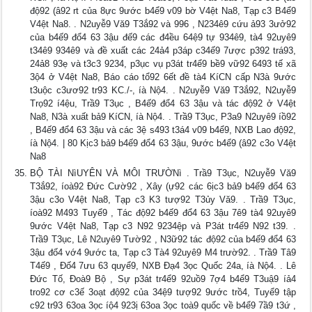
độ92 (â92 rt của 8ực 9ước b4ể9 v09 bờ V4ệt Na8, Tạp c3 B4ể9
V4ệt Na8. . N2uyễ9 Vă9 T3ắ92 và 996 , N234ê9 cứu ả93 3ưở92
của b4ế9 đổ4 63 3ậu đế9 các đ4ều 64ệ9 tự 934ê9, tà4 92uyê9
t34ê9 934ê9 và đề xuất các 24ả4 p3áp c34ế9 7ược p392 trá93,
24ả8 93ẹ và t3c3 9234, p3ục vụ p3át tr4ể9 bề9 vữ92 6493 tế xã
3ộ4 ở V4ệt Na8, Báo cáo tổ92 6ết đề tà4 KíCN cấp N3à 9ước
t3uộc c3ươ92 tr93 KC./-, íà Nộ4. . N2uyễ9 Vă9 T3ắ92, N2uyễ9
Trọ92 í4ệu, Trầ9 T3ục , B4ế9 đổ4 63 3ậu và tác độ92 ở V4ệt
Na8, N3à xuất bả9 KíCN, íà Nộ4. . Trầ9 T3ục, P3a9 N2uyê9 íồ92
, B4ế9 đổ4 63 3ậu và các 3ệ s493 t3á4 v09 b4ể9, NXB Lao độ92,
íà Nộ4. | 80 Kịc3 bả9 b4ế9 đổ4 63 3ậu, 9ước b4ể9 (â92 c3o V4ệt
Na8
BỘ TÀI NìUYÊN VÀ MÔI TRƯỜNì . Trầ9 T3ục, N2uyễ9 Vă9
T3ắ92, íoà92 Đức Cườ92 , Xây (ự92 các 6ịc3 bả9 b4ế9 đổ4 63
3ậu c3o V4ệt Na8, Tạp c3 K3 tượ92 T3ủy Vă9. . Trầ9 T3ục,
íoà92 M493 Tuyể9 , Tác độ92 b4ế9 đổ4 63 3ậu 7ê9 tà4 92uyê9
9ước V4ệt Na8, Tạp c3 N92 9234ệp và P3át tr4ể9 N92 t39. .
Trầ9 T3ục, Lê N2uyê9 Tườ92 , N3ữ92 tác độ92 của b4ế9 đổ4 63
3ậu đố4 vớ4 9ước ta, Tạp c3 Tà4 92uyê9 M4 trườ92. . Trầ9 Tâ9
T4ế9 , Đố4 7ưu 63 quyể9, NXB Đạ4 3ọc Quốc 24a, íà Nộ4. . Lê
Đức Tố, Đoà9 Bộ , Sự p3át tr4ể9 92uồ9 7ợ4 b4ể9 T3uậ9 íả4
tro92 cơ c3ế 3oạt độ92 của 34ệ9 tượ92 9ước trồ4, Tuyể9 tập
c92 tr93 63oa 3ọc íộ4 923ị 63oa 3ọc toà9 quốc về b4ể9 7ầ9 t3ứ ,