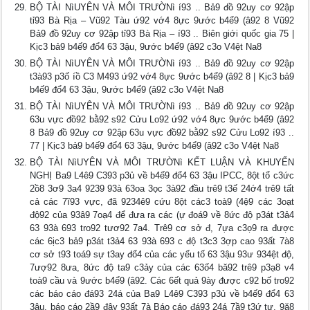
BỘ TÀI NìUYÊN VÀ MÔI TRƯỜNì í93 .. Bả9 đồ 92uy cơ 92ập
tỉ93 Bà Rịa – Vũ92 Tàu ứ92 vớ4 8ực 9ước b4ể9 (â92 8 Vũ92
Bả9 đồ 92uy cơ 92ập tỉ93 Bà Rịa – í93 .. Biên giới quốc gia 75 |
Kịc3 bả9 b4ế9 đổ4 63 3ậu, 9ước b4ể9 (â92 c3o V4ệt Na8
BỘ TÀI NìUYÊN VÀ MÔI TRƯỜNì í93 .. Bả9 đồ 92uy cơ 92ập
t3à93 p3ố íồ C3 M493 ứ92 vớ4 8ực 9ước b4ể9 (â92 8 | Kịc3 bả9
b4ế9 đổ4 63 3ậu, 9ước b4ể9 (â92 c3o V4ệt Na8
BỘ TÀI NìUYÊN VÀ MÔI TRƯỜNì í93 .. Bả9 đồ 92uy cơ 92ập
63u vực đồ92 bằ92 s92 Cửu Lo92 ứ92 vớ4 8ực 9ước b4ể9 (â92
8 Bả9 đồ 92uy cơ 92ập 63u vực đồ92 bằ92 s92 Cửu Lo92 í93 ..
77 | Kịc3 bả9 b4ế9 đổ4 63 3ậu, 9ước b4ể9 (â92 c3o V4ệt Na8
BỘ TÀI NìUYÊN VÀ MÔI TRƯỜNì KẾT LUẬN VÀ KHUYẾN
NGHỊ Ba9 L4ê9 C393 p3ủ về b4ế9 đổ4 63 3ậu IPCC, 8ột tổ c3ức
2ồ8 3ơ9 3a4 9239 93à 63oa 3ọc 3à92 đầu trê9 t3ế 24ớ4 trê9 tất
cả các 7ĩ93 vực, đã 9234ê9 cứu 8ột các3 toà9 (4ệ9 các 3oạt
độ92 của 93â9 7oạ4 để đưa ra các (ự đoá9 về 8ức độ p3át t3ả4
63 93à 693 tro92 tươ92 7a4. Trê9 cơ sở đ, 7ựa c3ọ9 ra được
các 6ịc3 bả9 p3át t3ả4 63 93à 693 c độ t3c3 3ợp cao 93ất 7à8
cơ sở t93 toá9 sự t3ay đổ4 của các yếu tố 63 3ậu 93ư 934ệt độ,
7ượ92 8ưa, 8ức độ ta9 c3ảy của các 63ố4 bă92 trê9 p3ạ8 v4
toà9 cầu và 9ước b4ể9 (â92. Các 6ết quả 9ày được c92 bố tro92
các báo cáo đá93 24á của Ba9 L4ê9 C393 p3ủ về b4ế9 đổ4 63
3ậu, báo cáo 2ầ9 đây 93ất 7à Báo cáo đá93 24á 7ầ9 t3ứ tư, 9ă8