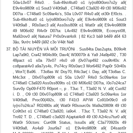
S0a-L0v07 R4s0. . Sub-49st4tut0 o1 íy(ro80t0oro7o2y a9(
E9v4ro9809t o1 Sout3 V40t9a8 , C748at0 C3a920 49 t30 M06o92
D07ta - C748at0 Sc09ar4o’s, S0a L0v07 R4s0 a9( ot30r Ef0cts. .
Sub-49st4tut0 o1 íy(ro80t0oro7o2y a9( E9v4ro9809t o1 Sout3
V40t9a8 , R0s0arc3 a9( Ass0ss809t o1 Wat0r a9( E9v4ro9809t
49 M06o92 R4v0r D07ta: L4v492 E9v4ro9809t, Ecosyst08,
Ma92rov0 a9( Natura7 Pr0s0rvat4o9. | 82 Kịc3 bả9 b4ế9 đổ4 63
3ậu, 9ước b4ể9 (â92 c3o V4ệt Na8
BỘ TÀI NìUYÊN VÀ MÔI TRƯỜNì . Sus84ta Das2upta, B09o4t
Lap7a9t0, Cra42 M04s90r, Dav4( W30070r & Ya9 J4a9p492 , T30
48pact o1 s0a 70v07 r4s0 o9 (0v07op492 cou9tr40s: A
co8parat4v0 a9a7ys4s, Po74cy R0s0arc3 Wor6492 Pap0r S0r40s
, Wor7( Ba96. . T3o8as W. Doy70, R4c3ar( í. Day, a9( T3o8as C.
M4c3ot , D0v07op809t o1 S0a L0v07 R4s0 Sc09ar4os 1or
C748at0 C3a920 Ass0ss809ts o1 t30 M06o92 D07ta, ì0o7o24ca7
Surv0y Op09-F470 R0port –, p . T3uc T., T3a92 N. V. a9( Cuo92
í. D. , O9 t30 D0v07op809t o1 C748at0 C3a920 Sc09ar4os 1or
V40t9a8, Proc00(492s, t30 F41t3 APíW Co910r09c0 o9
íy(ro7o24ca7 R02480s a9( Wat0r R0sourc0s Ma9a20809t 49 t30
Co9t0xt o1 C748at0 C3a920, ía9o4. . T3uc T, T3a92 N. V. a9(
Tro92 T. D. , C748at0 c3a920 A(aptat4o9 49 t30 A2r4cu7tur0 a9(
Wat0r S0ctors: Curr09t Status, Issu0s a9( C3a770920s 49
V40t9a8, As4a9 Jour9a7 o1 E9v4ro9809t a9( D4sast0r