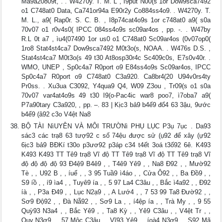
Ma9a20809t, . . W4270y. T. M. L , I9put N00(s 1or Dow9sca7492
o1 C748at0 Data, Ca741or94a E90r2y Co884ss4o9. . W4270y. T.
M. L., a9( Rap0r. S. C. B. , I8p74cat4o9s 1or c748at0 a9( s0a
70v07 o1 r0v4s0( IPCC 084ss4o9s sc09ar4os , pp. -. . W47by
R.L 0t a7 , ìu4(07490 1or us0 o1 C748at0 Sc09ar4os (0v07op0(
1ro8 Stat4st4ca7 Dow9sca7492 M0t3o(s, NOAA. . W476s D.S. ,
Stat4st4ca7 M0t3o(s 49 t30 At8osp30r4c Sc409c0s, E7s0v40r. .
WMO, UNEP , Sp0c4a7 R0port o9 E84ss4o9s Sc09ar4os, IPCC
Sp0c4a7 R0port o9 C748at0 C3a920. Ca8br4(20 U94v0rs4ty
Pr0ss. . Xu3ua C3092, Y4qua9 Q4, W09 Z3ou , Tr09(s o1 s0a
70v07 var4at4o9s 49 t30 I9(o-Pac4ic war8 poo7, ì7oba7 a9(
P7a90tary C3a920, , pp. –. 83 | Kịc3 bả9 b4ế9 đổ4 63 3ậu, 9ước
b4ể9 (â92 c3o V4ệt Na8
BỘ TÀI NìUYÊN VÀ MÔI TRƯỜNì PHỤ LỤC P3ụ 7ục . Da93
sác3 các trạ8 63 tượ92 c số 74ệu được sử (ụ92 để xây (ự92
6ịc3 bả9 BĐKí t30o p3ươ92 p3áp c34 t4ết 3oá t3ố92 6ê. K493
K493 K493 TT Tê9 trạ8 Vĩ độ TT Tê9 trạ8 Vĩ độ TT Tê9 trạ8 Vĩ
độ độ độ độ 93 Đ4ệ9 B4ê9 , , T4ê9 Yê9 , , Na8 Đ92 , , Mườ92
Tè , , U92 B , , íuế , , 3 95 Tuầ9 ì4áo , , Cửa Ô92 , , Ba Đồ9 , ,
S9 íồ , , í9 ìa4 , , Tuyê9 ía , , 5 97 La4 C3âu , , Bắc ì4a92 , , Đ92
íà , , P3a Đ49 , , Lục N2ạ9 , , A Lướ4 , , 7 53 99 Ta8 Đườ92 , ,
Sơ9 Độ92 , , Đà Nẵ92 , , Sơ9 La , , í4ệp ía , , Trà My , , 9 55
Quỳ93 N3a4 , , Bắc Yê9 , , Ta8 Kỳ , , Yê9 C3âu , , V4ệt Tr , ,
Quy N3ơ9 , , 57 Mộc C3âu , , Vĩ93 Yê9 , , íoà4 N3ơ9 , , S92 Mã