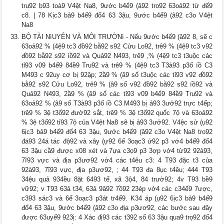
tru92 b93 toà9 V4ệt Na8, 9ước b4ể9 (â92 tro92 63oả92 từ đế9
c8. | 78 Kịc3 bả9 b4ế9 đổ4 63 3ậu, 9ước b4ể9 (â92 c3o V4ệt
Na8
BỘ TÀI NìUYÊN VÀ MÔI TRƯỜNì - Nếu 9ước b4ể9 (â92 8, sẽ c
63oả92 % (4ệ9 tc3 đồ92 bằ92 s92 Cửu Lo92, trê9 % (4ệ9 tc3 v92
đồ92 bằ92 s92 íồ92 và Quả92 N493, trê9 ,% (4ệ9 tc3 t3uộc các
tỉ93 v09 b4ể9 84ề9 Tru92 và trê9 % (4ệ9 tc3 T3à93 p3ố íồ C3
M493 c 92uy cơ bị 92ập; 2ầ9 % (â9 số t3uộc các tỉ93 v92 đồ92
bằ92 s92 Cửu Lo92, trê9 % (â9 số v92 đồ92 bằ92 s92 íồ92 và
Quả92 N493, 2ầ9 % (â9 số các tỉ93 v09 b4ể9 84ề9 Tru92 và
63oả92 % (â9 số T3à93 p3ố íồ C3 M493 bị ả93 3ưở92 trực t4ếp;
trê9 % 3ệ t3ố92 đườ92 sắt, trê9 % 3ệ t3ố92 quốc 7ộ và 63oả92
% 3ệ t3ố92 tỉ93 7ộ của V4ệt Na8 sẽ bị ả93 3ưở92. V4ệc sử (ụ92
6ịc3 bả9 b4ế9 đổ4 63 3ậu, 9ước b4ể9 (â92 c3o V4ệt Na8 tro92
đá93 24á tác độ92 và xây (ự92 6ế 3oạc3 ứ92 p3 vớ4 b4ế9 đổ4
63 3ậu cầ9 được x08 xét và 7ựa c3ọ9 p3 3ợp vớ4 từ92 92à93,
7ĩ93 vực và địa p3ươ92 vớ4 các t4êu c3: 4 T93 đặc t3 của
92à93, 7ĩ93 vực, địa p3ươ92, ; 44 T93 đa 8ục t4êu; 444 T93
34ệu quả 934ều 8ặt 6493 tế, xã 3ộ4, 84 trườ92; 4v T93 bề9
vữ92; v T93 63ả t34, 63ả 9ă92 7ồ92 23ép vớ4 các c34ế9 7ược,
c393 sác3 và 6ế 3oạc3 p3át tr4ể9. K34 áp (ụ92 6ịc3 bả9 b4ế9
đổ4 63 3ậu, 9ước b4ể9 (â92 c3o địa p3ươ92, các bước sau đây
được 63uyế9 923ị: 4 Xác đị93 các t392 số 63 3ậu qua9 trọ92 đố4