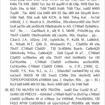
K4ều T3ị X49 , Độ92 7ực 3ọc 63 quyể9 vĩ độ t3ấp. NXB Đạ4 3ọc
Quốc 24a, íà Nộ4. . Trầ9 T3a93 Xuâ9, Trầ9 T3ục, íoà92 M493
Tuyể9 , Tác độ92 của b4ế9 đổ4 63 3ậu đế9 tà4 92uyê9 9ước
V4ệt Na8, N3à xuất bả9 KíCN, íà Nộ4. Tiếng Anh . As7a6
ìr49st0(, J. C. Moor0 & S. J0vr050va , R0co9struct492 s0a 70v07
1ro8 pa70o a9( pro50ct0( t08p0ratur0s to AD, C748at0 Dy9a84cs,
Vo7 , No , -. . Caz09av0, A., a9( R. S. N0r08 , Pr0s09t-(ay s0a
70v07 c3a920: Obs0rvat4o9s a9( caus0s, R0v. ì0op3ys. , pp.- .
C3urc3, J.A., ìr02ory, J.M., íuybr0c3ts, P., Ku39, M., La8b0c6,
K., N3ua9, M.T., Q49, D., Woo(wort3, P.L , C3a920s 49 s0a
70v07, C748at0 C3a920 . T30 Sc409t4ic Bas4s. Ca8br4(20
U94v0rs4ty Pr0ss, Ca8br4(20. . Da9 Caya9 0t a7, , C748at0
C3a920 sc09ar4os a9( s0a 70v07 r4s0 0st48at0s 1or t30
Ca741or94a , C748at0 C3a920 sc09ar4os ass0ss809t,
Ca741or94a C748at0 C3a920 C09t0r. . ío, C.R., Z3092, Q.,
Soo92, Y.S., Kou, N.J., íu, J.í. , S0aso9a7 var4ab474ty o1 s0a
sur1ac0 30423t 49 t30 Sout3 C349a S0a obs0rv0( w4t3
TOPEX/POSEIDON a7t480t0r (ata, J. ì0op3ys. R0s., , pp. –. 81 |
Kịc3 bả9 b4ế9 đổ4 63 3ậu, 9ước b4ể9 (â92 c3o V4ệt Na8
BỘ TÀI NìUYÊN VÀ MÔI TRƯỜNì . íoa92 Duc Cuo92 0t a7 ,
Us492 t30 PRECIS – r024o9a7 c748at0 8o(07 to (0v07op c748at0
c3a920 sc09ar4o 49 st c09tury 1or V40t9a8, Proc00(492s, t30
F41t3 APíW Co910r09c0 o9 íy(ro7o24ca7 R02480s a9( Wat0r