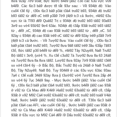
8ưa 92ày 7ớ9 93ất; 8ực 9ước b4ể9 (â92 c3o các 63u vực v09
b4ể9. Các 6ịc3 bả9 được t8 tắt 93ư sau: - Về 934ệt độ: Vào
cuố4 t3ế 6ỷ , t30o 6ịc3 bả9 p3át t3ả4 tru92 b93, 934ệt độ tru92
b93 tă92 từ đế9 oC trê9 p3ầ9 7ớ9 (4ệ9 tc3 cả 9ước, r4ê92 63u
vực từ íà Tĩ93 đế9 Quả92 Trị c 934ệt độ tru92 b93 tă92 93a93
3ơ9 so vớ4 93ữ92 9ơ4 63ác. N34ệt độ t3ấp 93ất tru92 b93 tă92
từ , đế9 ,oC, 934ệt độ cao 93ất tru92 b93 tă92 từ , đế9 ,oC. Số
92ày c 934ệt độ cao 93ất trê9 oC tă92 từ đế9 92ày trê9 p3ầ9 7ớ9
(4ệ9 tc3 cả 9ước. - Về 7ượ92 8ưa: Vào cuố4 t3ế 6ỷ , t30o 6ịc3
bả9 p3át t3ả4 tru92 b93, 7ượ92 8ưa 9ă8 tă92 trê9 3ầu 63ắp 7ã93
t3ổ, 8ức tă92 p3ổ b4ế9 từ đế9 %, r4ê92 Tây N2uyê9, Na8 Tru92
Bộ tă92 t 3ơ9, (ướ4 %. Xu t3ế c3u92 7à 7ượ92 8ưa 8a 63 24ả8
và 7ượ92 8ưa 8a 8ưa tă92. Lượ92 8ưa 92ày 7ớ9 93ất tă92 t3ê8
so vớ4 t3ờ4 6ỳ - ở Bắc Bộ, Bắc Tru92 Bộ và 24ả8 ở Na8 Tru92
Bộ, Tây N2uyê9, Na8 Bộ. Tuy 934ê9 ở các 63u vực 63ác 93au
7ạ4 c t3ể xuất 34ệ9 92ày 8ưa (ị t3ườ92 vớ4 7ượ92 8ưa 2ấp đ4
so vớ4 6ỷ 7ục 34ệ9 9ay. - Mực 9ước b4ể9 (â92: Vào cuố4 t3ế
6ỷ , t30o 6ịc3 bả9 p3át t3ả4 tru92 b93, 9ước b4ể9 (â92 cao 93ất
ở v92 từ Cà Mau đế9 K4ê9 ì4a92 tro92 63oả92 từ đế9 c8, t3ấp
93ất ở v92 M92 Cá4 tro92 63oả92 từ đế9 c8; tru92 b93 toà9 V4ệt
Na8, 9ước b4ể9 (â92 tro92 63oả92 từ đế9 c8. T30o 6ịc3 bả9
p3át t3ả4 cao AFI, vào cuố4 t3ế 6ỷ , 9ước b4ể9 (â92 cao 93ất ở
v92 từ Cà Mau đế9 K4ê9 ì4a92 tro92 63oả92 từ đế9 c8, t3ấp
93ất ở 63u vực từ M92 Cá4 đế9 í9 Dấu tro92 63oả92 từ đế9 c8;