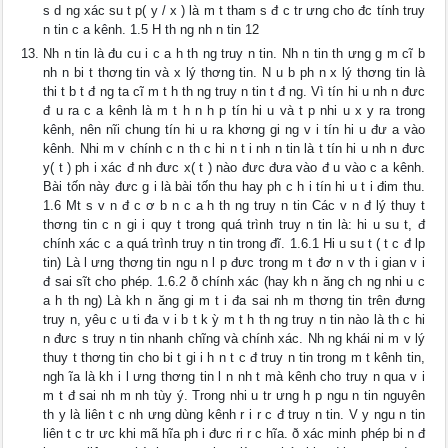
s d ng xác su t p( y / x ) là m t tham s đ c tr ưng cho đc tính truy
n tin c a kênh. 1.5 H th ng nh n tin 12
Nh n tin là đu cu i c a h th ng truy n tin. Nh n tin th ưng g m cĩ b
nh n bi t thơng tin và x lý thơng tin. N u b ph n x lý thơng tin là
thi t b t đ ng ta cĩ m t h th ng truy n tin t đ ng. Vì tín hi u nh n đưc
đ u ra c a kênh là m t h n h p tín hi u và t p nhi u x y ra trong
kênh, nên nĩi chung tín hi u ra khơng gi ng v i tín hi u đư a vào
kênh. Nhi m v chính c n th c hi n t i nh n tin là t tín hi u nh n đưc
y( t ) ph i xác đ nh đưc x( t ) nào đưc đưa vào đ u vào c a kênh.
Bài tốn này đưc g i là bài tốn thu hay ph c h i tín hi u t i đim thu.
1.6 Mt s v n đ c ơ b n c a h th ng truy n tin Các v n đ lý thuy t
thơng tin c n gi i quy t trong quá trình truy n tin là: hi u su t, đ
chính xác c a quá trình truy n tin trong đĩ. 1.6.1 Hi u su t ( t c đ lp
tin) Là l ưng thơng tin ngu n l p đưc trong m t đơ n v th i gian v i
đ sai sĩt cho phép. 1.6.2 ð chính xác (hay kh n ăng ch ng nhi u c
a h th ng) Là kh n ăng gi m t i đa sai nh m thơng tin trên đưng
truy n, yêu c u ti đa v i b t k ỳ m t h th ng truy n tin nào là th c hi
n đưc s truy n tin nhanh chĩng và chính xác. Nh ng khái ni m v lý
thuy t thơng tin cho bi t gi i h n t c đ truy n tin trong m t kênh tin,
ngh ĩa là kh i l ưng thơng tin l n nh t mà kênh cho truy n qua v i
m t đ sai nh m nh tùy ý. Trong nhi u tr ưng h p ngu n tin nguyên
th y là liên t c nh ưng dùng kênh r i r c đ truy n tin. V y ngu n tin
liên t c tr ưc khi mã hĩa ph i đưc ri r c hĩa. ð xác minh phép bi n đ