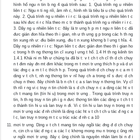
hình hố ngu n tin b ng 4 quá trình sau: 1. Quá trình ng u nhiên
liên t c: Ngu n ti ng nĩi, âm nh c, hình nh là tiêu bi u cho quá trình
này. 2. Quá trình ng u nhiên r i r c: là quá trình ng u nhiên liên t c
sau khi đưc ri r c hĩa theo m c tr thành quá trình ng u nhiên r i r c.
3. Dãy ng u nhiên liên t c: ðây là tr ưng h p m t ngu n liên t c đã
đưc gián đon hĩa theo th i gian, nh ư th ưng g p trong các h th ng
tin xung nh ư: điu biên xung, điu t n xung khơng b l ưng t hĩa. 4.
Dãy ng u nhiên r i r c: Ngun liên t c đưc gián đon theo th i gian ho
c trong h th ng thơng tin cĩ xung l ưng t hố. 1.4 H th ng kênh tin
1.4.1 Khái ni m Nh ư chúng ta đã bi t: v t ch t ch cĩ th d ch chuy
n t đim này đn mt đim khác trong m t mơi tr ưng thích h p và d ưi
tác đng c a m t l c thích h p. Trong quá trình d ch chuy n c a m t
dịng v t ch t, nh ng thơng tin v nĩ hay ch a trong nĩ s đưc d ch
chuy n theo. ðây chính là b n ch t c a s lan truy n thơng tin. Vy cĩ
th nĩi r ng vi c truy n tin chính là s d ch chuy n c a dịng các ht v t
ch t mang tin (tín hi u) trong mơi tr ưng . Trong quá trình truy n
tin, h th ng truy n tin ph i g n đưc thơng tin lên các dịng v t ch t t
o thành tín hi u và lan truy n đi. Vi c tín hi u lan truy n trong m t
mơi tr ưng xác đ nh chính là dịng các ht v t ch t ch u tác đ ng c a
l c, lan truy n trong m t c u trúc xác đ nh c a 10
mơi tr ưng. Dịng v t ch t mang tin này ngồi tác đng đ d ch chuy
n, cịn ch u tác đ ng c a các l c khơng mong mu n trong c ũng nh
ư ngồi mơi tr ưng. ðây c ũng chính là nguyên nhân làm bi n đ i