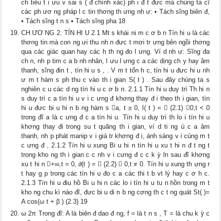
ch tiêu t i ưu v sai s ( đ chính xác) ph i đ t đưc mà chúng ta cĩ
các ph ươ ng pháp l c tin thơng th ưng nh ư: • Tách sĩng biên đ,
• Tách sĩng t n s • Tách sĩng pha 18
CH ƯƠ NG 2. TÍN HI U 2.1 Mt s khái ni m c ơ b n Tín hi u là các
thơng tin mà con ng ưi thu nh n đưc t mơi tr ưng bên ngồi thơng
qua các giác quan hay các h th ng đo l ưng. Ví d nh ư: Sĩng đa
ch n, nh p tim c a b nh nhân, l ưu l ưng c a các dịng ch y hay âm
thanh, sĩng đin t , tín hi u s , . V m t tốn h c, tín hi u đưc hi u nh
ư m t hàm s ph thu c vào th i gian S( t ) . Sau đây chúng ta s
nghiên c u các d ng tín hi u c ơ b n. 2.1.1 Tín hi u duy trì Th hi n
s duy trì c a tín hi u v i c ưng đ khơng thay đ i theo th i gian, tín
hi u đưc bi u hi n b ng hàm s a, t ≥ 0, I( t ) =  (2.1) 0,t < 0
trong đĩ a là c ưng đ c a tín hi u. Tín hi u duy trì th lo i tín hi u
khơng thay đi trong su t quãng th i gian, ví d ti ng ù c a âm
thanh, nh p phát manip v i giá tr khơng đ i, ánh sáng v i cùng m t
c ưng đ , 2.1.2 Tín hi u xung Bi u hi n tín hi u xu t hi n đ t ng t
trong kho ng th i gian c c nh v i cưng đ c c k ỳ ln sau đĩ khơng
xu t hi n +∞,t = 0, ∂(t ) =  (2.2)  0,t ≠ 0. Tín hi u xung th ưng r
t hay g p trong các tín hi u đo c a các thi t b vt lý hay c ơ h c.
2.1.3 Tín hi u điu hồ Bi u hi n các lo i tín hi u tu n hồn trong m t
kho ng chu kì nào đĩ, đưc bi u di n b ng cơng th c t ng quát St( )=
A cos(ω t + β ) (2.3) 19
ω 2π Trong đĩ: A là biên đ dao đ ng, f = là t n s , T = là chu k ỳ c