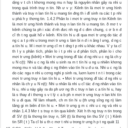
dịng v t ch t khơng mong mu n hay là nguyên nhân gây ra nhi u
trong quá trình truy n tin. Nh ư v y: Kênh tin là mơi tr ưng hình
thành và truy n lan tín hi u mang tin đng th i đĩ sinh ra các t p nhi
u phá h y thơng tin. 1.4.2 Phân lo i mơi tr ưng truy n tin Kênh tin
là mơi tr ưng hình thành và truy n lan tín hi u mang tin. ð mơ t v
kênh chúng ta ph i xác đ nh đưc nh ng đ c đim chung, c ơ b n đ
cĩ th t ng quát hố v kênh. Khi tín hi u đi qua mơi tr ưng do tác đ
ng c a t p nhi u trong mơi tr ưng s làm bi n đ i n ăng l ưng, d ng c
a tín hi u. M i mơi tr ưng cĩ m t dng t p nhi u khác nhau. V y ta cĩ
th l y s phân tích, phân lo i t p nhi u đ phân tích, phân lo i cho
mơi tr ưng (kênh) • Mơi tr ưng trong đĩ tác đ ng nhi u c ng là ch y
u N c(t): Nhi u c ng là nhi u sinh ra m t tín hi u ng u nhiên khơng
mong mu n và tác đng c ng thêm vào tín hi u đ u ra. Nhi u c ng là
do các ngu n nhi u cơng nghi p sinh ra, luơn luơn t n t i trong các
mơi tr ưng truy n lan tín hi u. • Mơi tr ưng trong đĩ tác đ ng nhi u
nhân là ch y u N n(t): Nhi u nhân là nhi u cĩ tác đ ng nhân vào tín
hi u, nhi u này gây ra do ph ươ ng th c truy n lan c a tín hi u, hay
là s thay đ i thơng s v t lý c a b ph n mơi tr ưng truy n lan khi tín
hi u đi qua. Nĩ làm nhanh, ch m tín hi u (th ưng sĩng ng n) làm
tăng gi m biên đ tín hi u. • Mơi tr ưng g m c nhi u c ng và nhi u
nhân 1.4.3 Mơ t s truy n tin qua kênh: Xét h th ng truy n tin trong
đĩ SV (t) là thơng tin truy n, SR (t) là thơng tin thu SV ( t ) Kênh
tin SR ( t ) Ta cĩ bi u th c mơ t nhi u trong tr ưng h p t ng quát 11