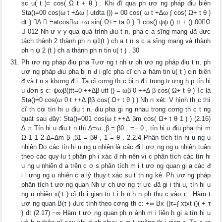
sc u( t )= cos( Ω t + θ ) . Khi đĩ qua ph ươ ng pháp điu biên
Sta()=00 cos(ω t +∆ω ∫ utdta ()) = 00 cos( ω t +∆ω ∫ cos( Ω+ t θ )
dt ) ∆  =atcosω +ω sin( Ω+= ta θ )  cos() ψψ () tt + () 00Ω
 012 Nh ư v y qua quá trình điu t n, pha c a sĩng mang đã đưc
tách thành 2 thành ph n ψ1(t ) ch a t n s c a sĩng mang và thành
ph n ψ 2 (t ) ch a thành ph n tin u( t ) . 30
Ph ươ ng pháp điu pha Tươ ng t nh ư ph ươ ng pháp điu t n, ph
ươ ng pháp điu pha bi n đ i gĩc pha cĩ ch a hàm tin u( t ) cịn biên
đ và t n s khơng đ i. Ta cĩ cơng th c bi n đ i trong tr ưng h p tín hi
u đơn s c: ψωβ()tt=0 ++∆β utt () = ωβ 0 ++∆ β cos( Ω+ t θ ) Tc là
Sta()=0 cos(ω 0 t ++∆ ββ cos( Ω+ t θ ) ) Nh n xét: V hình th c thì
cĩ th coi tín hi u điu t n, điu pha gi ng nhau trong cơng th c t ng
quát sau đây: Sta()=001 cos(ω t ++∆ βm cos( Ω+ t θ 1 ) ) (2.16)
∆ π Tín hi u điu t n thì ∆=ω ,β = βθ , =− θ , tín hi u điu pha thì m
Ω 1 1 2 ∆=∆m β ,β1 = βθ , 1 = θ . 2.2.4 Phân tích tín hi u ng u
nhiên Do các tín hi u ng u nhiên là các đi l ươ ng ng u nhiên tuân
theo các quy lu t phân ph i xác đ nh nên vi c phân tích các tín hi
u ng u nhiên d a trên c ơ s phân tích m i t ươ ng quan gi a các đ
i l ưng ng u nhiên c a lý thuy t xác su t th ng kê. Ph ươ ng pháp
phân tích t ươ ng quan Nh ư ch ươ ng tr ưc đã gi i thi u, tín hi u
ng u nhiên x( t ) cĩ th i gian tn t i h u h n ph thu c vào τ . Hàm t
ươ ng quan B(τ ) đưc tính theo cơng th c: +∞ Bx ()τ=∫ xtxt ()( + τ
) dt (2.17) −∞ Hàm t ươ ng quan ph n ánh m i liên h gi a tín hi u