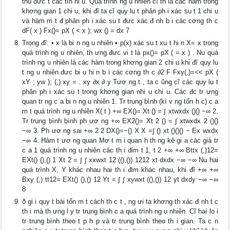
thu đưc t các tín hi u. Quá trình ng u nhiên cĩ th là các hàm trong
khơng gian 1 chi u, khi đĩ ta cĩ quy lu t phân ph i xác su t 1 chi u
và hàm m t đ phân ph i xác su t đưc xác đ nh b i các cơng th c
dF( x ) Fx()= pX ( < x ); wx () = dx 7
Trong đĩ: • x là bi n ng u nhiên • p(x) xác su t xu t hi n X= x trong
quá trình ng u nhiên, th ưng đưc vi t là px()= pX ( = x ) . Nu quá
trình ng u nhiên là các hàm trong khơng gian 2 chi u khi đĩ quy lu
t ng u nhiên đưc bi u hi n b i các cơng th c ∂2 F Fxy(,)=<< pX (
xY ; yw ); (,) xy = . xy ∂x ∂ y Tươ ng t , ta c ũng cĩ các quy lu t
phân ph i xác su t trong khơng gian nhi u chi u. Các đc tr ưng
quan tr ng c a bi n ng u nhiên 1. Tr trung bình (kì v ng tốn h c) c a
m t quá trình ng u nhiên X( t ) +∞ EX()= Xt () = ∫ xtwxdx ()() −∞ 2.
Tr trung bình bình ph ươ ng +∞ EX2()= Xt 2 () = ∫ xtwxdx 2 ()()
−∞ 3. Ph ươ ng sai +∞ 2 2 DX()=−() X X =∫ () xt ()()() − Ex wxdx
−∞ 4. Hàm t ươ ng quan Mơ t m i quan h th ng kê gi a các giá tr
c a 1 quá trình ng u nhiên các th i đim t 1, t 2 +∞ +∞ Bttx (,)12=
EXt() (),() 1 Xt 2 = ∫ ∫ xxwxt 12 ((),()) 1212 xt dxdx −∞ −∞ Nu hai
quá trình X, Y khác nhau hai th i đim khác nhau, khi đĩ +∞ +∞
Bxy (,) tt12= EXt() (),() 12 Yt = ∫ ∫ xywxt ((),()) 12 yt dxdy −∞ −∞
8
ð gi i quy t bài tốn m t cách th c t , ng ưi ta khơng th xác đ nh t c
th i mà th ưng l y tr trung bình c a quá trình ng u nhiên. Cĩ hai lo i
tr trung bình theo t p h p và tr trung bình theo th i gian. Ta c n