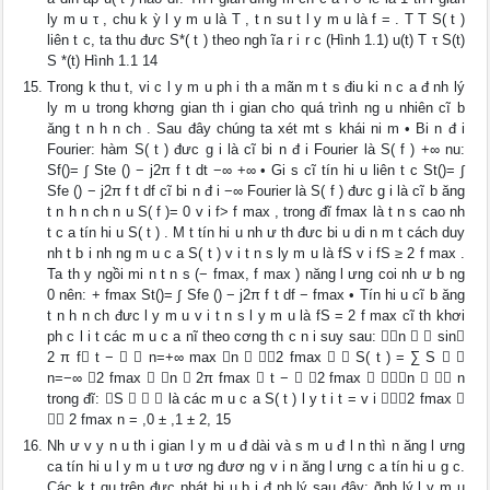
ly m u τ , chu k ỳ l y m u là T , t n su t l y m u là f = . T T S( t )
liên t c, ta thu đưc S*( t ) theo ngh ĩa r i r c (Hình 1.1) u(t) T τ S(t)
S *(t) Hình 1.1 14
Trong k thu t, vi c l y m u ph i th a mãn m t s điu ki n c a đ nh lý
ly m u trong khơng gian th i gian cho quá trình ng u nhiên cĩ b
ăng t n h n ch . Sau đây chúng ta xét mt s khái ni m • Bi n đ i
Fourier: hàm S( t ) đưc g i là cĩ bi n đ i Fourier là S( f ) +∞ nu:
Sf()= ∫ Ste () − j2π f t dt −∞ +∞ • Gi s cĩ tín hi u liên t c St()= ∫
Sfe () − j2π f t df cĩ bi n đ i −∞ Fourier là S( f ) đưc g i là cĩ b ăng
t n h n ch n u S( f )= 0 v i f> f max , trong đĩ fmax là t n s cao nh
t c a tín hi u S( t ) . M t tín hi u nh ư th đưc bi u di n m t cách duy
nh t b i nh ng m u c a S( t ) v i t n s ly m u là fS v i fS ≥ 2 f max .
Ta th y ngồi mi n t n s (− fmax, f max ) năng l ưng coi nh ư b ng
0 nên: + fmax St()= ∫ Sfe () − j2π f t df − fmax • Tín hi u cĩ b ăng
t n h n ch đưc l y m u v i t n s l y m u là fS = 2 f max cĩ th khơi
ph c l i t các m u c a nĩ theo cơng th c n i suy sau: n   sin
2 π f t −   n=+∞ max n  2 fmax   S( t ) = ∑ S  
n=−∞ 2 fmax  n  2π fmax  t −  2 fmax  n   n
trong đĩ: S    là các m u c a S( t ) l y t i t = v i 2 fmax 
 2 fmax n = ,0 ± ,1 ± 2, 15
Nh ư v y n u th i gian l y m u đ dài và s m u đ l n thì n ăng l ưng
ca tín hi u l y m u t ươ ng đươ ng v i n ăng l ưng c a tín hi u g c.
Các k t qu trên đưc phát bi u b i đ nh lý sau đây: ðnh lý l y m u