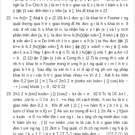
ngh ĩa 3 ∞ Cho h (x ) là m t h tr c giao và f( x ) là m t hàm s b t k
ỳ {ϕk }1 xác đnh liên t c trên [a, b ], khi đĩ khai tri n 21
+∞ fx()= ∑ Akϕ k () x (2.10) k=1 đưc g i là khai tri n Fourier t ng
quát thơng qua h tr c giao trong đĩ Ak đưc g i là h s khai tri n. ð
xác đ nh các h s khai tri n, ta nhân hai v v i ϕn (x ) và l y tích
phân trên đon [a, b ], ta đưc b+∞ b ∫fx()()ϕn xdx=∑ A kkn ∫ ϕ ()() x
ϕ xdx ak=1 a ∞ Do tính ch t tr c giao c a h (x ) ta thu đưc {ϕk }1
b+∞ b b 2 ∫fx()()ϕn xdx=∑ A kkn ∫ ϕϕ ()() x xdxA = nn ∫ ϕ () xdx
ak=1 a a 2 Hay f,ϕn= A n ϕ n Tc là b ∫ fx()ϕn () xdx f ,ϕn a An =2
= b . (2.11) ϕn 2 ∫ϕn (x ) dx a Cơng th c (2.7) là cơng th c xác đ
nh h s khai tri n Fourier trong tr ưng h p t ng quát v i m t h tr c
giao b t k ỳ. Sau đây ta xét m t s ví d áp d ng ph ươ ng pháp
khai tri n v i các h tr c giao khác nhau +∞ Ví d 1 : Xét h kx trên
đon 0,2 {sin }1 [ π ] Ta cĩ 2π1 2 π ∫sinkx sin lxdx= ∫ () cos( klx −
−+ ) cos( klxdx ) = 0 , 02 0 22
2π1 2 π ∫sin2 kxdx= ∫ () 1cos2 − kx dx = π . 02 0 Tc là 0 ,k≠ l ,
sinkx ,sin lx =  π ,k= l . +∞ Hay nĩi cách khác, h sin kx là tr c
giao trên đon 0,2 π . Khi đĩ xét { }1 [ ] +∞ hàm f( x ) b t k ỳ, ta
luơn cĩ khai tri n f() x= ∑ Ak sin kx trong đĩ k=1 1 2π Ak = ∫ f()sin
x kxdx . π 0 +∞ Hồn tồn t ươ ng t , ta c ũng ch ng minh đưc các
h hàm sin kx , { }1 +∞ sinkx ,cos lx là các h tr c giao trên các
đon t ươ ng ng. { }1 2kπ x Tng quát, cĩ th ch ng minh r ng h ϕ (x
)= sin ,( k = 1,2, ) tr c k T T T  giao trên đon − , . 2 2  Ví