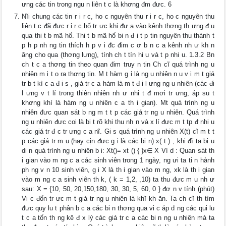
ưng các tin trong ngu n liên t c là khơng đm đưc. 6
Nĩi chung các tin r i r c, ho c nguyên thu r i r c, ho c nguyên thu
liên t c đã đưc r i r c hố tr ưc khi đư a vào kênh thơng th ưng đ u
qua thi t b mã hố. Thi t b mã hố bi n đ i t p tin nguyên thu thành t
p h p nh ng tin thích h p v i đc đim c ơ b n c a kênh nh ư kh n
ăng cho qua (thơng lưng), tính ch t tín hi u và t p nhi u. 1.3.2 Bn
ch t c a thơng tin theo quan đim truy n tin Ch cĩ quá trình ng u
nhiên m i t o ra thơng tin. M t hàm g i là ng u nhiên n u v i m t giá
tr b t kì c a đ i s , giá tr c a hàm là m t đ i l ưng ng u nhiên (các đi
l ưng v t lí trong thiên nhiên nh ư nhi t đ mơi tr ưng, áp su t
khơng khí là hàm ng u nhiên c a th i gian). Mt quá trình ng u
nhiên đưc quan sát b ng m t t p các giá tr ng u nhiên. Quá trình
ng u nhiên đưc coi là bi t rõ khi thu nh n và x lí đưc m t tp đ nhi u
các giá tr đ c tr ưng c a nĩ. Gi s quá trình ng u nhiên X(t) cĩ m t t
p các giá tr m u (hay cịn đưc g i là các bi n) x( t ) , khi đĩ ta bi u
di n quá trình ng u nhiên b i: Xt()= xt () { }x∈ X Ví d : Quan sát th
i gian vào m ng c a các sinh viên trong 1 ngày, ng ưi ta ti n hành
ph ng v n 10 sinh viên, g i X là th i gian vào m ng, xk là th i gian
vào m ng c a sinh viên th k, ( k = 1,2, ,10) ta thu đưc m u nh ư
sau: X = {10, 50, 20,150,180, 30, 30, 5, 60, 0 } đơ n v tính (phút)
Vi c đốn tr ưc m t giá tr ng u nhiên là khĩ kh ăn. Ta ch cĩ th tìm
đưc quy lu t phân b c a các bi n thơng qua vi c áp d ng các qui lu
t c a tốn th ng kê đ x lý các giá tr c a các bi n ng u nhiên mà ta