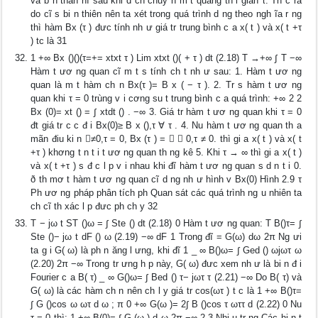
và b n thân nĩ sau khi d ch chuy n m t quãng th i gian τ. Th c ra
do cĩ s bi n thiên nên ta xét trong quá trình d ng theo ngh ĩa r ng
thì hàm Bx (τ ) đưc tính nh ư giá tr trung bình c a x( t ) và x( t +τ
) tc là 31
1 +∞ Bx ()()(τ=+= xtxt τ ) Lim xtxt ()( + τ ) dt (2.18) T →+∞ ∫ T −∞
Hàm t ươ ng quan cĩ m t s tính ch t nh ư sau: 1. Hàm t ươ ng
quan là m t hàm ch n Bx(τ )= B x ( − τ ). 2. Tr s hàm t ươ ng
quan khi τ = 0 trùng v i cơng su t trung bình c a quá trình: +∞ 2 2
Bx (0)= xt () = ∫ xtdt () . −∞ 3. Giá tr hàm t ươ ng quan khi τ = 0
đt giá tr c c đ i Bx(0)≥ B x (),τ ∀ τ . 4. Nu hàm t ươ ng quan th a
mãn điu ki n ≠0,τ = 0, Bx (τ ) =   0,τ ≠ 0. thì gi a x( t ) và x( t
+τ ) khơng t n t i t ươ ng quan th ng kê 5. Khi τ → ∞ thì gi a x( t )
và x( t +τ ) s đ c l p v i nhau khi đĩ hàm t ươ ng quan s d n t i 0.
ð th mơ t hàm t ươ ng quan cĩ d ng nh ư hình v Bx(0) Hình 2.9 τ
Ph ươ ng pháp phân tích ph Quan sát các quá trình ng u nhiên ta
ch cĩ th xác l p đưc ph ch y 32
T − jω t ST ()ω = ∫ Ste () dt (2.18) 0 Hàm t ươ ng quan: T B()τ= ∫
Ste ()− jω t dF () ω (2.19) −∞ dF 1 Trong đĩ = G(ω) dω 2π Ng ưi
ta g i G( ω) là ph n ăng l ưng, khi đĩ 1 _ ∞ B()ω= ∫ Ged () ωjωτ ω
(2.20) 2π −∞ Trong tr ưng h p này, G( ω) đưc xem nh ư là bi n đ i
Fourier c a B( τ) _ ∞ G()ω= ∫ Bed () τ− jωτ τ (2.21) −∞ Do B( τ) và
G( ω) là các hàm ch n nên ch l y giá tr cos(ωτ ) t c là 1 +∞ B()τ=
∫ G ()cos ω ωτ d ω ; π 0 +∞ G(ω )= 2∫ B ()cos τ ωττ d (2.22) 0 Nu
τ = 0 thì: 1 +∞ B(0)= ∫ G (ω ) d ω 2π −∞ 2.3 Nhi u tr ng Các hi n t