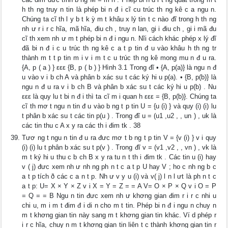
h th ng truy n tin là phép bi n đ i cĩ cu trúc th ng kê c a ngu n.
Chúng ta cĩ th l y b t k ỳ m t khâu x lý tin t c nào đĩ trong h th ng
nh ư r i r c hĩa, mã hĩa, điu ch , truy n lan, gi i điu ch , gi i mã đu
cĩ th xem nh ư m t phép bi n đ i ngu n. Nĩi cách khác phép x lý đĩ
đã bi n đ i c u trúc th ng kê c a t p tin đ u vào khâu h th ng tr
thành m t t p tin m i v i m t c u trúc th ng kê mong mu n đ u ra.
{A, p ( a ) } εεε {B, p ( b ) } Hình 3.1 Trong đĩ • {A, p(a)} là ngu n đ
u vào v i b ch A và phân b xác su t các ký hi u p(a). • {B, p(b)} là
ngu n đ u ra v i b ch B và phân b xác su t các ký hi u p(b) . Nu
εεε là quy lu t bi n đ i thì ta cĩ m i quan h εεε = {B, p(b)}. Chúng ta
cĩ th mơ t ngu n tin đ u vào b ng t p tin U = {u (i) } và quy (i) (i) lu
t phân b xác su t các tin p(u ) . Trong đĩ u = (u1 ,u2 , , un ) , uk là
các tin thu c A x y ra các th i đim tk . 38
Tươ ng t ngu n tin đ u ra đưc mơ t b ng t p tin V = {v (i) } v i quy
(i) (i) lu t phân b xác su t p(v ) . Trong đĩ v = (v1 ,v2 , , vn ) , vk là
m t ký hi u thu c b ch B x y ra tu n t th i đim tk . Các tin u (i) hay
v ( j) đưc xem nh ư nh ng ph n t c a t p U hay V ; ho c nh ng b c
a t p tích ð các c a n t p. Nh ư v y u (i) và v( j) l n l ưt là ph n t c
a t p: U= X × Y × Z v i X = Y = Z = = A V= O × P × Q v i O = P
= Q = = B Ngu n tin đưc xem nh ư khơng gian đim r i r c nhi u
chi u, m i m t đim đ i di n cho m t tin. Phép bi n đ i ngu n chuy n
m t khơng gian tin này sang m t khơng gian tin khác. Ví d phép r
i r c hĩa, chuy n m t khơng gian tin liên t c thành khơng gian tin r