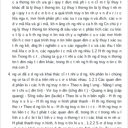
c a thơng tin ch ưa gi i quy t đưc mà ph i c n cĩ m t lý thuy t
khác đĩ là lý thuy t thơng tin. Lý thuy t thơng tin là lý thuy t nh m
gi i quy t v n đ c ơ b n c a quá trình truy n tin nh ư v n đ v r i r c
hĩa ngu n, mơ hình phân ph i xác su t ca ngu n và đích, các v n
đ v mã hĩa và gi i mã, kh n ăng ch ng nhi u ca h th ng Cn chú ý r
ng lý thuy t thơng tin khơng đi sâu vào vi c phân tích các cu trúc
v t lý c a h th ng truy n tin mà ch y u nghiên c u v các mơ hình
tốn h c mơ t quá trình truy n tin trên quan đim c a lý thuy t xác su
t th ng kê, đng th i nghiên c u v các nguyên t c và các thu t tốn
mã hĩa c ơ b n, các nguyên t c mã ch ng nhiu 1.2 H th ng truy n
tin Trong th c t , chúng ta g p r t nhi u các h th ng đ truy n thơng
tin t đim này t i đim khác, trong th c t nh ng h th ng truy n tin c th
mà con 3
ng ưi đã s d ng và khai thác cĩ r t nhi u d ng, khi phân lo i chúng
ng ưi ta cĩ th d a trên nhi u c ơ s khác nhau. 1.2.1 Các quan đim
đ phân lo i các h th ng truy n tin • Theo n ăng l ưng - Năng l ưng
m t chi u ( đin tín) - Vơ tuy n đin (sĩng đin t ) - Quang n ăng (cáp
quang) - Sĩng siêu âm (la-de) • Theo bi u hi n bên ngồi - H th ng
truy n s li u - H th ng truy n hình phát thanh - H th ng thơng tin
tho i • Theo d ng tín hi u - H th ng truy n tin r i r c - H th ng truy n
tin liên t c Xu t phát t các quan đim đĩ, trong th c t trong nhi u l
ĩnh v c đ c bi t là l ĩnh v c truy n thơng t n t i các khái ni m nh ư:
H phát thanh truy n hình, h truy n tín hi u s , 1.2.2 S ơ đ truy n tin