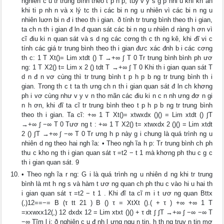
nghiên c u tr trung bình theo t p h p, tuy v y s g p nhi u khĩ kh ăn
khi ti p nh n và x lý tc th i các bi n ng u nhiên vì các bi n ng u
nhiên luơn bi n đ i theo th i gian. ð tính tr trung bình theo th i gian,
ta ch n th i gian đ ln đ quan sát các bi n ng u nhiên d ràng h ơn vì
cĩ điu ki n quan sát và s d ng các cơng th c th ng kê, khi đĩ vi c
tính các giá tr trung bình theo th i gian đưc xác đnh b i các cơng
th c: 1 T Xt()= Lim xtdt () T →+∞ ∫ T 0 Tr trung bình bình ph ươ
ng: 1 T X2() t= Lim x 2 () tdt T →+∞ ∫ T 0 Khi th i gian quan sát T
d n đ n vơ cùng thì tr trung bình t p h p b ng tr trung bình th i
gian. Trong th c t ta th ưng ch n th i gian quan sát đ ln ch khơng
ph i vơ cùng như v y v n tho mãn các điu ki n c n nh ưng đơ n gi
n h ơn, khi đĩ ta cĩ tr trung bình theo t p h p b ng tr trung bình
theo th i gian. Ta cĩ: +∞ 1 T Xt()= xtwxdx ()() = Lim xtdt () ∫T
→+∞ ∫ −∞ T 0 Tươ ng t : +∞ 1 T X2() t= xtwxdx 2 ()() = Lim xtdt
2 () ∫T →+∞ ∫ −∞ T 0 Tr ưng h p này g i chung là quá trình ng u
nhiên d ng theo hai ngh ĩa: • Theo ngh ĩa h p: Tr trung bình ch ph
thu c kho ng th i gian quan sát τ =t2 − t 1 mà khơng ph thu c g c
th i gian quan sát. 9
• Theo ngh ĩa r ng: G i là quá trình ng u nhiên d ng khi tr trung
bình là mt h ng s và hàm t ươ ng quan ch ph thu c vào hi u hai th
i gian quan sát τ =t2 − t 1 . Khi đĩ ta cĩ m i t ươ ng quan Bttx
(,)12==−= B (τ tt 21 ) B () τ = XtXt ().( + τ ) +∞ +∞ 1 T
=xxwxx12(,) 12 dxdx 12 = Lim xtxt ()() + τ dt ∫ ∫T →+∞ ∫ −∞ −∞ T
−∞ Tĩm l i: ð nghiên c u đ nh l ưng ngu n tin, h th ng truy n tin mơ