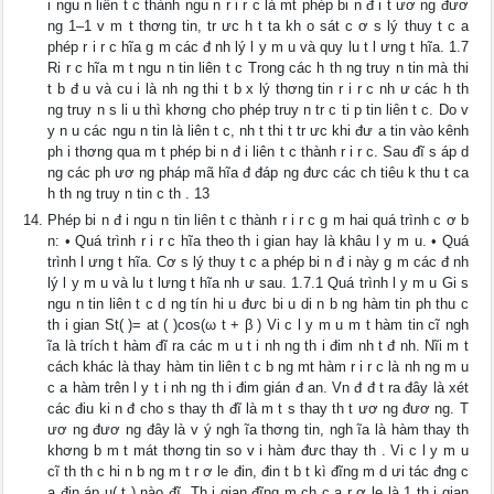
i ngu n liên t c thành ngu n r i r c là mt phép bi n đ i t ươ ng đươ
ng 1–1 v m t thơng tin, tr ưc h t ta kh o sát c ơ s lý thuy t c a
phép r i r c hĩa g m các đ nh lý l y m u và quy lu t l ưng t hĩa. 1.7
Ri r c hĩa m t ngu n tin liên t c Trong các h th ng truy n tin mà thi
t b đ u và cu i là nh ng thi t b x lý thơng tin r i r c nh ư các h th
ng truy n s li u thì khơng cho phép truy n tr c ti p tin liên t c. Do v
y n u các ngu n tin là liên t c, nh t thi t tr ưc khi đư a tin vào kênh
ph i thơng qua m t phép bi n đ i liên t c thành r i r c. Sau đĩ s áp d
ng các ph ươ ng pháp mã hĩa đ đáp ng đưc các ch tiêu k thu t ca
h th ng truy n tin c th . 13
Phép bi n đ i ngu n tin liên t c thành r i r c g m hai quá trình c ơ b
n: • Quá trình r i r c hĩa theo th i gian hay là khâu l y m u. • Quá
trình l ưng t hĩa. Cơ s lý thuy t c a phép bi n đ i này g m các đ nh
lý l y m u và lu t lưng t hĩa nh ư sau. 1.7.1 Quá trình l y m u Gi s
ngu n tin liên t c d ng tín hi u đưc bi u di n b ng hàm tin ph thu c
th i gian St( )= at ( )cos(ω t + β ) Vi c l y m u m t hàm tin cĩ ngh
ĩa là trích t hàm đĩ ra các m u t i nh ng th i đim nh t đ nh. Nĩi m t
cách khác là thay hàm tin liên t c b ng mt hàm r i r c là nh ng m u
c a hàm trên l y t i nh ng th i đim gián đ an. Vn đ đ t ra đây là xét
các điu ki n đ cho s thay th đĩ là m t s thay th t ươ ng đươ ng. T
ươ ng đươ ng đây là v ý ngh ĩa thơng tin, ngh ĩa là hàm thay th
khơng b m t mát thơng tin so v i hàm đưc thay th . Vi c l y m u
cĩ th th c hi n b ng m t r ơ le đin, đin t b t kì đĩng m d ưi tác đng c
a đin áp u( t ) nào đĩ. Th i gian đĩng m ch c a r ơ le là 1 th i gian