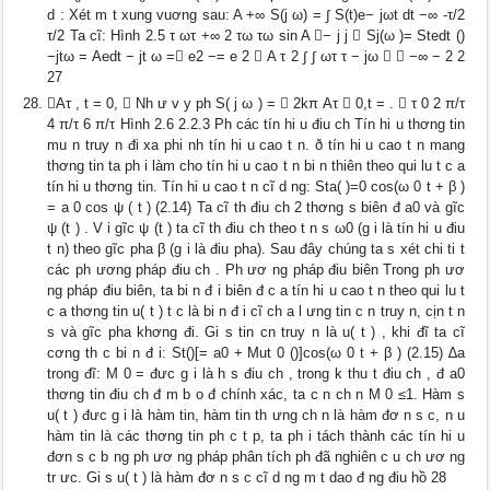
d : Xét m t xung vuơng sau: A +∞ S(j ω) = ∫ S(t)e− jωt dt −∞ -τ/2
τ/2 Ta cĩ: Hình 2.5 τ ωτ +∞ 2 τω τω sin A − j j  Sj(ω )= Stedt ()
−jtω = Aedt − jt ω = e2 −= e 2  A τ 2 ∫ ∫ ωτ τ − jω   −∞ − 2 2
27
Aτ , t = 0,  Nh ư v y ph S( j ω ) =  2kπ Aτ  0,t = .  τ 0 2 π/τ
4 π/τ 6 π/τ Hình 2.6 2.2.3 Ph các tín hi u điu ch Tín hi u thơng tin
mu n truy n đi xa phi nh tín hi u cao t n. ð tín hi u cao t n mang
thơng tin ta ph i làm cho tín hi u cao t n bi n thiên theo qui lu t c a
tín hi u thơng tin. Tín hi u cao t n cĩ d ng: Sta( )=0 cos(ω 0 t + β )
= a 0 cos ψ ( t ) (2.14) Ta cĩ th điu ch 2 thơng s biên đ a0 và gĩc
ψ (t ) . V i gĩc ψ (t ) ta cĩ th điu ch theo t n s ω0 (g i là tín hi u điu
t n) theo gĩc pha β (g i là điu pha). Sau đây chúng ta s xét chi ti t
các ph ương pháp điu ch . Ph ươ ng pháp điu biên Trong ph ươ
ng pháp điu biên, ta bi n đ i biên đ c a tín hi u cao t n theo qui lu t
c a thơng tin u( t ) t c là bi n đ i cĩ ch a l ưng tin c n truy n, cịn t n
s và gĩc pha khơng đi. Gi s tin cn truy n là u( t ) , khi đĩ ta cĩ
cơng th c bi n đ i: St()[= a0 + Mut 0 ()]cos(ω 0 t + β ) (2.15) ∆a
trong đĩ: M 0 = đưc g i là h s điu ch , trong k thu t điu ch , đ a0
thơng tin điu ch đ m b o đ chính xác, ta c n ch n M 0 ≤1. Hàm s
u( t ) đưc g i là hàm tin, hàm tin th ưng ch n là hàm đơ n s c, n u
hàm tin là các thơng tin ph c t p, ta ph i tách thành các tín hi u
đơn s c b ng ph ươ ng pháp phân tích ph đã nghiên c u ch ươ ng
tr ưc. Gi s u( t ) là hàm đơ n s c cĩ d ng m t dao đ ng điu hồ 28