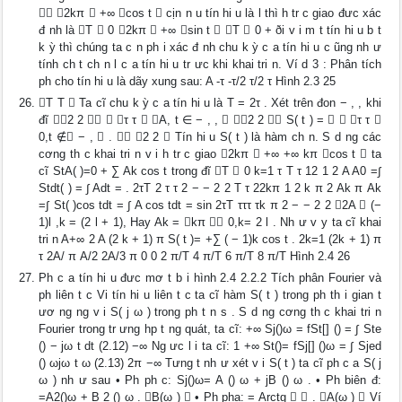
 2kπ  +∞ cos t  cịn n u tín hi u là l thì h tr c giao đưc xác
đ nh là T  0 2kπ  +∞ sin t  T  0 + ði v i m t tín hi u b t
k ỳ thì chúng ta c n ph i xác đ nh chu k ỳ c a tín hi u c ũng nh ư
tính ch t ch n l c a tín hi u tr ưc khi khai tri n. Ví d 3 : Phân tích
ph cho tín hi u là dãy xung sau: A -τ -τ/2 τ/2 τ Hình 2.3 25
T T  Ta cĩ chu k ỳ c a tín hi u là T = 2τ . Xét trên đon − , , khi
đĩ 2 2   τ τ  A, t ∈ − , ,  2 2  S( t ) =   τ τ 
0,t ∉ − ,  .  2 2  Tín hi u S( t ) là hàm ch n. S d ng các
cơng th c khai tri n v i h tr c giao 2kπ  +∞ +∞ kπ cos t  ta
cĩ StA( )=0 + ∑ Ak cos t trong đĩ T  0 k=1 τ T τ 12 1 2 A A0 =∫
Stdt( ) = ∫ Adt = . 2τT 2 τ τ 2 − − 2 2 T τ 22kπ 1 2 k π 2 Ak π Ak
=∫ St( )cos tdt = ∫ A cos tdt = sin 2τT τττ τk π 2 − − 2 2 2A  (−
1)l ,k = (2 l + 1), Hay Ak = kπ  0,k= 2 l . Nh ư v y ta cĩ khai
tri n A+∞ 2 A (2 k + 1) π S( t )= +∑ ( − 1)k cos t . 2k=1 (2k + 1) π
τ 2A/ π A/2 2A/3 π 0 0 2 π/T 4 π/T 6 π/T 8 π/T Hình 2.4 26
Ph c a tín hi u đưc mơ t b i hình 2.4 2.2.2 Tích phân Fourier và
ph liên t c Vi tín hi u liên t c ta cĩ hàm S( t ) trong ph th i gian t
ươ ng ng v i S( j ω ) trong ph t n s . S d ng cơng th c khai tri n
Fourier trong tr ưng hp t ng quát, ta cĩ: +∞ Sj()ω = fSt[] () = ∫ Ste
() − jω t dt (2.12) −∞ Ng ưc l i ta cĩ: 1 +∞ St()= fSj[] ()ω = ∫ Sjed
() ωjω t ω (2.13) 2π −∞ Tưng t nh ư xét v i S( t ) ta cĩ ph c a S( j
ω ) nh ư sau • Ph ph c: Sj()ω= A () ω + jB () ω . • Ph biên đ:
=A2()ω + B 2 () ω . B(ω )  • Ph pha: = Arctg   . A(ω )  Ví