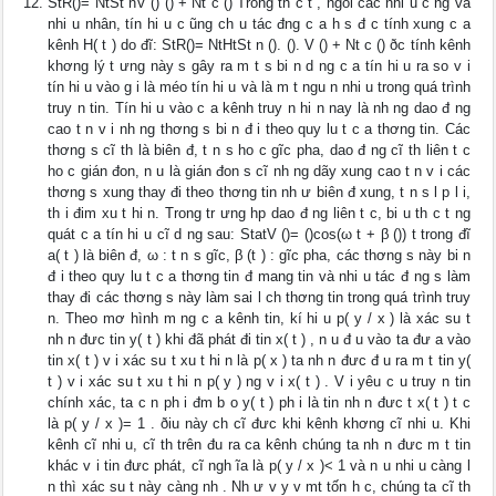
StR()= NtSt nV () () + Nt c () Trong th c t , ngồi các nhi u c ng và
nhi u nhân, tín hi u c ũng ch u tác đng c a h s đ c tính xung c a
kênh H( t ) do đĩ: StR()= NtHtSt n (). (). V () + Nt c () ðc tính kênh
khơng lý t ưng này s gây ra m t s bi n d ng c a tín hi u ra so v i
tín hi u vào g i là méo tín hi u và là m t ngu n nhi u trong quá trình
truy n tin. Tín hi u vào c a kênh truy n hi n nay là nh ng dao đ ng
cao t n v i nh ng thơng s bi n đ i theo quy lu t c a thơng tin. Các
thơng s cĩ th là biên đ, t n s ho c gĩc pha, dao đ ng cĩ th liên t c
ho c gián đon, n u là gián đon s cĩ nh ng dãy xung cao t n v i các
thơng s xung thay đi theo thơng tin nh ư biên đ xung, t n s l p l i,
th i đim xu t hi n. Trong tr ưng hp dao đ ng liên t c, bi u th c t ng
quát c a tín hi u cĩ d ng sau: StatV ()= ()cos(ω t + β ()) t trong đĩ
a( t ) là biên đ, ω : t n s gĩc, β (t ) : gĩc pha, các thơng s này bi n
đ i theo quy lu t c a thơng tin đ mang tin và nhi u tác đ ng s làm
thay đi các thơng s này làm sai l ch thơng tin trong quá trình truy
n. Theo mơ hình m ng c a kênh tin, kí hi u p( y / x ) là xác su t
nh n đưc tin y( t ) khi đã phát đi tin x( t ) , n u đ u vào ta đư a vào
tin x( t ) v i xác su t xu t hi n là p( x ) ta nh n đưc đ u ra m t tin y(
t ) v i xác su t xu t hi n p( y ) ng v i x( t ) . V i yêu c u truy n tin
chính xác, ta c n ph i đm b o y( t ) ph i là tin nh n đưc t x( t ) t c
là p( y / x )= 1 . ðiu này ch cĩ đưc khi kênh khơng cĩ nhi u. Khi
kênh cĩ nhi u, cĩ th trên đu ra ca kênh chúng ta nh n đưc m t tin
khác v i tin đưc phát, cĩ ngh ĩa là p( y / x )< 1 và n u nhi u càng l
n thì xác su t này càng nh . Nh ư v y v mt tốn h c, chúng ta cĩ th