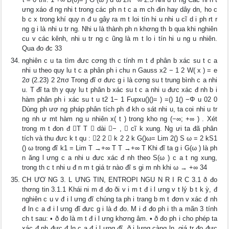
ưng xáo đ ng nhi t trong các ph n t c a m ch đin hay dây dn, ho c
b c x trong khí quy n đ u gây ra m t loi tín hi u nhi u cĩ d i ph rt r
ng g i là nhi u tr ng. Nhi u là thành ph n khơng th b qua khi nghiên
cu v các kênh, nhi u tr ng c ũng là m t lo i tín hi u ng u nhiên.
Qua đo đc 33
nghiên c u ta tìm đưc cơng th c tính m t đ phân b xác su t c a
nhi u theo quy lu t c a phân ph i chu n Gauss x2 − 1 2 W( x ) = e
2σ (2.23) 2 2πσ Trong đĩ σ đưc g i là cơng su t trung bình c a nhi
u. T đĩ ta th y quy lu t phân b xác su t c a nhi u đưc xác đ nh b i
hàm phân ph i xác su t u t2 1− 1 Fupxu()()= ) =() 1() −Φ u 02 0
Dùng ph ươ ng pháp phân tích ph đ kh o sát nhi u, ta coi nhi u tr
ng nh ư mt hàm ng u nhiên x( t ) trong kho ng (−∞; +∞ ) . Xét
trong m t đon đ T T  dài − ,  cĩ k xung. Ng ưi ta đã phân
tích và thu đưc k t qu : 2 2  k 2 2 k G()ω= Lim 2() S ω = 2 kS1
() ω trong đĩ k1 = Lim T →+∞ T T →+∞ T Khi đĩ ta g i G(ω ) là ph
n ăng l ưng c a nhi u đưc xác đ nh theo S(ω ) c a t ng xung,
trong th c t nhi u đ n m t giá tr nào đĩ s gi m nh khi ω → +∞ 34
CH ƯƠ NG 3. L ƯNG TIN, ENTROPI NGU N R I R C 3.1 ð đo
thơng tin 3.1.1 Khái ni m đ đo ði v i m t đ i l ưng v t lý b t k ỳ, đ
nghiên c u v đ i l ưng đĩ chúng ta ph i trang b m t đơn v xác đ nh
đ ln c a đ i l ưng đĩ đưc g i là đ đo. M i đ đo ph i th a mãn 3 tính
ch t sau: • ð đo là m t đ i l ưng khơng âm. • ð đo ph i cho phép ta
xác đ nh đưc đ ln c a đ i l ưng đĩ. ð i lưng càng ln, giá tr đo đưc