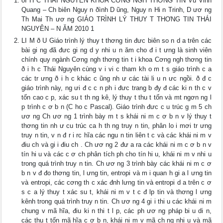
ðI H C THÁI NGUYÊN KHOA CƠNG NGH THƠNG TIN Vũ Vinh
Quang – Ch biên Nguy n ðình D ũng, Nguy n Hi n Trinh, D ươ ng
Th Mai Th ươ ng GIÁO TRÌNH LÝ THUY T THƠNG TIN THÁI
NGUYÊN – N ĂM 2010 1
LI M ð U Giáo trình lý thuy t thơng tin đưc biên so n d a trên các
bài gi ng đã đưc gi ng d y nhi u n ăm cho đ i t ưng là sinh viên
chính quy ngành Cơng ngh thơng tin t i khoa Cơng ngh thơng tin
ð i h c Thái Nguyên cùng v i vi c tham kh o m t s giáo trình c a
các tr ưng ð i h c khác c ũng nh ư các tài li u n ưc ngồi. ð đ c
giáo trình này, ng ưi đ c c n ph i đưc trang b đy đ các ki n th c v
tốn cao c p, xác su t th ng kê, lý thuy t thu t tốn và mt ngơn ng l
p trình c ơ b n (C ho c Pascal). Giáo trình đưc c u trúc g m 5 ch
ươ ng Ch ươ ng 1 trình bày m t s khái ni m c ơ b n v lý thuy t
thơng tin nh ư cu trúc ca h th ng truy n tin, phân lo i mơi tr ưng
truy n tin, v n đ r i rc hĩa các ngu n tin liên t c và các khái ni m v
điu ch và gi i điu ch . Ch ươ ng 2 đư a ra các khái ni m c ơ b n v
tín hi u và các c ơ ch phân tích ph cho tín hi u, khái ni m v nhi u
trong quá trình truy n tin. Ch ươ ng 3 trình bày các khái ni m c ơ
b n v đ đo thơng tin, l ưng tin, entropi và m i quan h gi a l ưng tin
và entropi, các cơng th c xác đnh lưng tin và entropi d a trên c ơ
s c a lý thuy t xác su t, khái ni m v t c đ lp tin và thơng l ưng
kênh trong quá trình truy n tin. Ch ươ ng 4 gi i thi u các khái ni m
chung v mã hĩa, điu ki n thi t l p, các ph ươ ng pháp bi u di n,
các thu t tốn mã hĩa c ơ b n, khái ni m v mã ch ng nhi u và mã