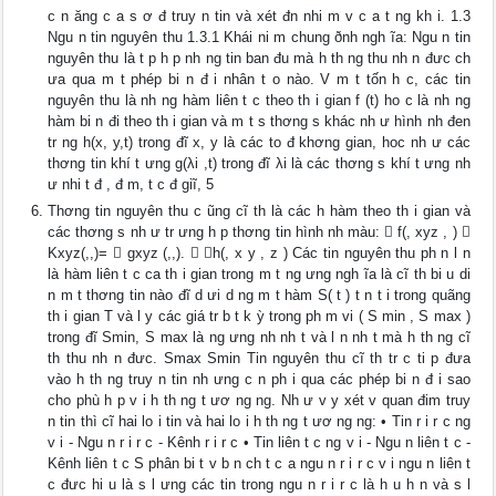
c n ăng c a s ơ đ truy n tin và xét đn nhi m v c a t ng kh i. 1.3
Ngu n tin nguyên thu 1.3.1 Khái ni m chung ðnh ngh ĩa: Ngu n tin
nguyên thu là t p h p nh ng tin ban đu mà h th ng thu nh n đưc ch
ưa qua m t phép bi n đ i nhân t o nào. V m t tốn h c, các tin
nguyên thu là nh ng hàm liên t c theo th i gian f (t) ho c là nh ng
hàm bi n đi theo th i gian và m t s thơng s khác nh ư hình nh đen
tr ng h(x, y,t) trong đĩ x, y là các to đ khơng gian, hoc nh ư các
thơng tin khí t ưng g(λi ,t) trong đĩ λi là các thơng s khí t ưng nh
ư nhi t đ , đ m, t c đ giĩ, 5
Thơng tin nguyên thu c ũng cĩ th là các h hàm theo th i gian và
các thơng s nh ư tr ưng h p thơng tin hình nh màu:  f(, xyz , ) 
Kxyz(,,)=  gxyz (,,).  h(, x y , z ) Các tin nguyên thu ph n l n
là hàm liên t c ca th i gian trong m t ng ưng ngh ĩa là cĩ th bi u di
n m t thơng tin nào đĩ d ưi d ng m t hàm S( t ) t n t i trong quãng
th i gian T và l y các giá tr b t k ỳ trong ph m vi ( S min , S max )
trong đĩ Smin, S max là ng ưng nh nh t và l n nh t mà h th ng cĩ
th thu nh n đưc. Smax Smin Tin nguyên thu cĩ th tr c ti p đưa
vào h th ng truy n tin nh ưng c n ph i qua các phép bi n đ i sao
cho phù h p v i h th ng t ươ ng ng. Nh ư v y xét v quan đim truy
n tin thì cĩ hai lo i tin và hai lo i h th ng t ươ ng ng: • Tin r i r c ng
v i - Ngu n r i r c - Kênh r i r c • Tin liên t c ng v i - Ngu n liên t c -
Kênh liên t c S phân bi t v b n ch t c a ngu n r i r c v i ngu n liên t
c đưc hi u là s l ưng các tin trong ngu n r i r c là h u h n và s l