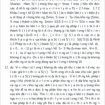
Shanon : Hàm S( t ) trong kho ng (− fmax, f max ) hồn tồn đưc
xác đ nh b ng cách l y m u v i t n s l y m u fS = 2 f max . 1.7.2
Khâu l ưng t hố Gi thi t hàm tin S( t ) bi n thiên liên t c v i biên đ c
a nĩ thay đ i trong kho ng (Smin, S max ) . Ta chia kho ng (Smin,
S max ) thành n kho ng: Smin= SSS 0 << 1 2 << SSn = max Nh
ư v y hàm tin liên t c S( t ) qua ph ươ ng pháp r i r c s bi n đ i
thành S' ( t ) cĩ d ng bi n đ i b c thang g i là hàm l ưng t hố v i m i
m c lưng t ∆=iS i+1 − Si i , ( = 0 n − 1). S l a ch n các m c ∆i
thích h p s gi m s sai khác gi a S( t ) và S' ( t ) . S(t) S’(t) ∆i Hình
1.2 Phép bi n đ i S( t ) thành S'( t ) đưc g i là phép l ưng t hố. ∆i ,
(i = 0, , n − 1) g i là m c l ưng t hố. S− S Nu ∆=max min , ∀=i 0, ,
n − 1 , ta cĩ qui lu t l ưng t hố đ u i n ng ưc l i ta g i là l ưng t hĩa
khơng đ ng đ u. Do s bi n thiên S( t ) trong th c t th ưng là khơng
đu nên ng ưi ta th ưng dùng qui lu t l ưng t khơng 16
đu. Vi c chia l ưi l ưng t khơng đu này ph thu c vào m t đ xác su
t các giá tr t c th i c a S( t ) . Ta th ưng ch n ∆i sao cho các giá tr
t c th i c a S( t ) trong ph m vi ∆i là h ng s . V m t th ng kê, phép l
ưng t hĩa chính là vi c t o m u phân kho ng v i đ dài kho ng là ∆i
và ng v i m i kho ng xác đnh t n s xu t hi n c a tín hi u trong kho
ng, khi đĩ ta nh n đưc b ng phân kho ng c a tín hi u t ươ ng ng
sau khi đã r i r c hĩa. Tĩm l i: Vi c bi n m t ngu n liên t c thành m t
ngu n r i r c c n hai phép bi n đ i: l y m u và l ưng t hố. Th t th c hi
n hai phép bi n đ i này ph thu c vào điu ki n c th c a h th ng: •