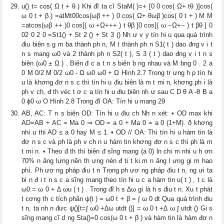
u() t= cos( Ω t + θ ) Khi đĩ ta cĩ StaM( )=+ [0 0 cos( Ω+ tθ )]cos(
ω 0 t + β ) =atMt00cos(ωβ ++ ) 0 cos( Ω+ θωβ )cos( 0 t + ) M M
=atcos(ωβ ++ )0 cos[( ω +Ω+++ ) t θβ ]0 cos[( ω −Ω+− ) t βθ ] 0
02 0 2 0 =St1() + St 2 () + St 3 () Nh ư v y tín hi u qua quá trình
điu biên s g m ba thành ph n, M t thành ph n S1( t ) dao đng v i t
n s mang ω0 và 2 thành ph n S2( t ), S 3 ( t ) dao đng v i t n s
biên (ω0 ± Ω ) . Biên đ c a t n s biên b ng nhau và M bng 0 . 2 a
0 M 0/2 M 0/2 ω0 - Ω ω0 ω0 + Ω Hình 2.7 Trong tr ưng h p tín hi
u là khơng đơ n s c thì tín hi u điu biên là m t mi n, khơng ph i là
ph v ch, đ th véc t ơ c a tín hi u điu biên nh ư sau C D θ A -θ B a
0 ϕ0 ω O Hình 2.8 Trong đĩ OA: Tín hi u mang 29
AB, AC: T n s biên OD: Tín hi u điu ch Nh n xét: • OD max khi
AD=AB + AC = Ma 0 ⇒ OD = a 0 + Ma 0 = a 0 (1+M). ð khơng
nhi u thì AD ≤ a 0 hay M ≤ 1. • OD // OA: Thì tín hi u hàm tin là
đơ n s c và ph là ph v ch n u hàm tin khơng đơ n s c thì ph là m
t mi n. • Theo đ th thì biên đ sĩng mang (a 0) ln chi m nhi u h ơn
70% n ăng lưng nên th ưng nén đ ti t ki m n ăng l ưng gi m hao
phí. Ph ươ ng pháp điu t n Trong ph ươ ng pháp điu t n, ng ưi ta
bi n đ i t n s c a sĩng mang theo tín hi u c a hàm tin u( t ) , t c là
ω0:= ω 0 + ∆ ωu ( t ) . Trong đĩ h s ∆ω gi là h s điu t n. Xu t phát
t cơng th c tích phân ψ(t ) = ω0 t + β = ∫ ω 0 dt Qua quá trình điu
t n, ta nh n đưc ψ()[t=∫ ω0 +∆ω utdt ()] = ω 0 t +∆ ω ∫ utdt () Gi s
sĩng mang cĩ d ng Sta()=0 cos(ω 0 t + β ) và hàm tin là hàm đơ n