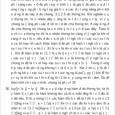
ph i càng cao. • ð đo ph i tuy n tính: t c là giá tr đo đưc c a đ i l
ưng t ng c ng ph i b ng t ng giá tr c a các đ i l ưng riêng ph n khi
s d ng đ đo này đ đo chúng. 3.1.2 ð đo thơng tin. Khi nghiên c u
v thơng tin, hi n nhiên đây c ũng là m t đ i l ưng v t lý, vì v y
chúng ta c ũng ph i xác đ nh m t đ đo cho thơng tin. ð xây d ng đ
đo cho thơng tin chúng ta c n chú ý m t s v n đ sau đây: Theo b
n ch t c a thơng tin thì hi n nhiên thơng tin càng cĩ ý ngh ĩa khi nĩ
càng ít xu t hi n, nên đ đo c a nĩ ph i t l ngh ch v i xác su t xu t hi
n ca tin hay nĩi cách khác hàm đ đo ph i là hàm t l ngh ch v i xác
su t xu t hi n c a tin t c. Kí hi u x là tin vi xác su t xu t hi n là p( x
) . Khi đĩ hàm đ đo kí 1  hi u là I( x ) = f   là hàm t l ngh ch v
i xác su t p( x ) . p( x )  Mt tin x s là khơng cĩ ý ngh ĩa n u
chúng ta đã bi t v nĩ hay xác su t xu t hi n p( x )= 1 . Trong tr ưng
h p này đ đo ph i b ng khơng t c là I( x )= 0 . Xét 2 tin x, y là đc l
p th ng kê v i xác su t xu t hi n t ươ ng ng là px( ), py ( ) khi đĩ tin
z= xy là tin khi xu t hi n đ ng th i 2 tin x, y cùng mt th i đim. Do đĩ
theo tính ch t tuy n tính, chúng ta ph i cĩ 35
Ixy()= Ix () + Iy () . Nh ư v y đ xây d ng hàm đ đo thơng tin, ta th
y hàm I( x ) ph i là hàm khơng âm và th a mãn đng th i c 3 điu ki
n đã nêu. D th y trong t t c các hàm tốn h c đã bi t thì n u ch n 1
 I()log x=a   , a > 1 p( x )  thì t t c các điu ki n đ u đưc th a
mãn b i vì 1  Ix()log=a   ≥>∀≤ 0, a 1,0 px ()1. ≤ p( x )  1
 I()log x=a   , a > 1 là hàm s ngh ch bi n v i xác su t p( x ) .