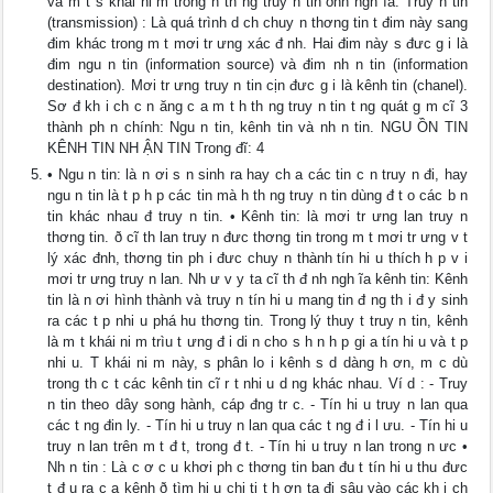
và m t s khái ni m trong h th ng truy n tin ðnh ngh ĩa: Truy n tin
(transmission) : Là quá trình d ch chuy n thơng tin t đim này sang
đim khác trong m t mơi tr ưng xác đ nh. Hai đim này s đưc g i là
đim ngu n tin (information source) và đim nh n tin (information
destination). Mơi tr ưng truy n tin cịn đưc g i là kênh tin (chanel).
Sơ đ kh i ch c n ăng c a m t h th ng truy n tin t ng quát g m cĩ 3
thành ph n chính: Ngu n tin, kênh tin và nh n tin. NGU ỒN TIN
KÊNH TIN NH ẬN TIN Trong đĩ: 4
• Ngu n tin: là n ơi s n sinh ra hay ch a các tin c n truy n đi, hay
ngu n tin là t p h p các tin mà h th ng truy n tin dùng đ t o các b n
tin khác nhau đ truy n tin. • Kênh tin: là mơi tr ưng lan truy n
thơng tin. ð cĩ th lan truy n đưc thơng tin trong m t mơi tr ưng v t
lý xác đnh, thơng tin ph i đưc chuy n thành tín hi u thích h p v i
mơi tr ưng truy n lan. Nh ư v y ta cĩ th đ nh ngh ĩa kênh tin: Kênh
tin là n ơi hình thành và truy n tín hi u mang tin đ ng th i đ y sinh
ra các t p nhi u phá hu thơng tin. Trong lý thuy t truy n tin, kênh
là m t khái ni m trìu t ưng đ i di n cho s h n h p gi a tín hi u và t p
nhi u. T khái ni m này, s phân lo i kênh s d dàng h ơn, m c dù
trong th c t các kênh tin cĩ r t nhi u d ng khác nhau. Ví d : - Truy
n tin theo dây song hành, cáp đng tr c. - Tín hi u truy n lan qua
các t ng đin ly. - Tín hi u truy n lan qua các t ng đ i l ưu. - Tín hi u
truy n lan trên m t đ t, trong đ t. - Tín hi u truy n lan trong n ưc •
Nh n tin : Là c ơ c u khơi ph c thơng tin ban đu t tín hi u thu đưc
t đ u ra c a kênh ð tìm hi u chi ti t h ơn ta đi sâu vào các kh i ch