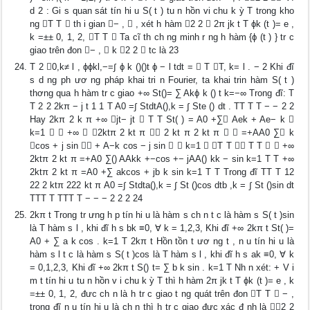
d 2 : Gi s quan sát tín hi u S( t ) tu n hồn vi chu k ỳ T trong kho
ng T T  th i gian − ,  , xét h hàm 2 2  2π jk t T ϕk (t )= e ,
k =±± 0, 1, 2, T T  Ta cĩ th ch ng minh r ng h hàm {ϕ (t ) } tr c
giao trên đon − ,  k 2 2  tc là 23
T 2 0,k≠ l , ϕϕkl,−=∫ ϕ k ()()t ϕ − l tdt =  T T, k= l . − 2 Khi đĩ
s d ng ph ươ ng pháp khai tri n Fourier, ta khai trin hàm S( t )
thơng qua h hàm tr c giao +∞ St()= ∑ Akϕ k () t k=−∞ Trong đĩ: T
T 2 2 2kπ − j t 1 1 T A0 =∫ StdtA(),k = ∫ Ste () dt . TT T T − − 2 2
Hay 2kπ 2 k π +∞ jt− jt  T T St( ) = A0 +∑ Aek + Ae− k 
k=1   +∞  2ktπ 2 kt π  2 kt π 2 kt π   =+AA0 ∑ k
cos + j sin  + A−k cos − j sin   k=1  T T  T T   +∞
2ktπ 2 kt π =+A0 ∑() AAkk +−cos +− jAA() kk − sin k=1 T T +∞
2ktπ 2 kt π =A0 +∑ akcos + jb k sin k=1 T T Trong đĩ TT T 12
22 2 ktπ 222 kt π A0 =∫ Stdta(),k = ∫ St ()cos dtb ,k = ∫ St ()sin dt
TTT T TTT T − − − 2 2 2 24
2kπ t Trong tr ưng h p tín hi u là hàm s ch n t c là hàm s S( t )sin
là T hàm s l , khi đĩ h s bk ≡0, ∀ k = 1,2,3, Khi đĩ +∞ 2kπ t St( )=
A0 + ∑ a k cos . k=1 T 2kπ t Hồn tồn t ươ ng t , n u tín hi u là
hàm s l t c là hàm s S( t )cos là T hàm s l , khi đĩ h s ak ≡0, ∀ k
= 0,1,2,3, Khi đĩ +∞ 2kπ t S() t= ∑ b k sin . k=1 T Nh n xét: + V i
m t tín hi u tu n hồn v i chu k ỳ T thì h hàm 2π jk t T ϕk (t )= e , k
=±± 0, 1, 2, đưc ch n là h tr c giao t ng quát trên đon T T  − ,
trong đĩ n u tín hi u là ch n thì h tr c giao đưc xác đ nh là 2 2