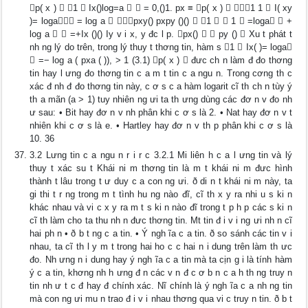
p( x )  1  Ix()log=a   = 0,()1. px ≡ p( x )  1 1  I( xy
)= loga = log a  pxy() pxpy ()()  1   1  =loga  +
log a   =+Ix ()() Iy v i x, y đc l p. px()   py ()  Xu t phát t
nh ng lý do trên, trong lý thuy t thơng tin, hàm s 1  Ix( )= loga
 =− log a ( pxa ( )), > 1 (3.1) p( x )  đưc ch n làm đ đo thơng
tin hay l ưng đo thơng tin c a m t tin c a ngu n. Trong cơng th c
xác đ nh đ đo thơng tin này, c ơ s c a hàm logarit cĩ th ch n tùy ý
th a mãn (a > 1) tuy nhiên ng ưi ta th ưng dùng các đơ n v đo nh
ư sau: • Bit hay đơ n v nh phân khi c ơ s là 2. • Nat hay đơ n v t
nhiên khi c ơ s là e. • Hartley hay đơ n v th p phân khi c ơ s là
10. 36
3.2 Lưng tin c a ngu n r i r c 3.2.1 Mi liên h c a l ưng tin và lý
thuy t xác su t Khái ni m thơng tin là m t khái ni m đưc hình
thành t lâu trong t ư duy c a con ng ưi. ð di n t khái ni m này, ta
gi thi t r ng trong m t tình hu ng nào đĩ, cĩ th x y ra nhi u s ki n
khác nhau và vi c x y ra m t s ki n nào đĩ trong t p h p các s ki n
cĩ th làm cho ta thu nh n đưc thơng tin. Mt tin đ i v i ng ưi nh n cĩ
hai ph n • ð b t ng c a tin. • Ý ngh ĩa c a tin. ð so sánh các tin v i
nhau, ta cĩ th l y m t trong hai ho c c hai n i dung trên làm th ưc
đo. Nh ưng n i dung hay ý ngh ĩa c a tin mà ta cịn g i là tính hàm
ý c a tin, khơng nh h ưng đ n các v n đ c ơ b n c a h th ng truy n
tin nh ư t c đ hay đ chính xác. Nĩ chính là ý ngh ĩa c a nh ng tin
mà con ng ưi mu n trao đ i v i nhau thơng qua vi c truy n tin. ð b t