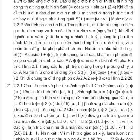
a 2π ω dao đng c ơ b n. Dao đ ng c ơ b n cịn cĩ th bi u di n b ng
cơng th c t ng quát h ơn Sta( )= cosω tb + sin ω t (2.4) Khi đĩ ta
cĩ th bi u di n dao đ ng c ơ b n nh ư m t vect ơ trong h tr c t a đ
cc hay d ưi d ng s ph c t ng quát S( t ) = re jω t v i j là đơ n v o.
2.2 Phân tích ph cho tín hi u Trong th c t , m t tín hi u ng u nhiên
g m h u h n hay vơ h n các tín hi u đơn s c (nguyên t ), khi đĩ đ
nghiên c u và x lý tín hi u ng u nhiên bt k ỳ, chúng ta ph i tìm
cách tách t tín hi u ng u nhiên thành t ng tín hi u đơ n sc, vi c
phân tích đĩ g i là phép phân tích ph . Nu tín hi u điu hồ cĩ d ng:
St( )= A cos(ω t + ψ ) , khi đĩ chúng ta cĩ các khái ni m ph biên đ,
ph pha và ph th c nh ư sau: A A ψ ψ ω ω ω Ph biên đ Ph pha Ph
th c Hình 2.1 Trong các lo i ph trên, n ăng l ưng t p trung ch y u
ω. A Nu tín hi u cho d ưi d ng ph c St( ) =() e(jtωϕ+ ) + e ( jt ωϕ −
) 2 Khi đĩ chúng ta cĩ d ng ph ph c A/2 A/2 ω-ϕ 0 ω+ϕ Hình 2.2 20
2.2.1 Chu i Fourier và ph r i r c ðnh ngh ĩa 1 Cho 2 hàm s ϕ(x ), ψ
( x ) liên t c kh tích trên [a , b ] , đnh ngh ĩa b = ∫ ϕ ()()x ψ xdx
(2.5) a đưc g i là tích vơ h ưng c a 2 hàm trên khơng gian C[a , b
] . Kí hi u b ϕ= ϕ 2 (x ) dx (2.6) [a , b ] ∫ a đưc g i là chu n c a ϕ(x
) trên C[a , b ] . ðnh ngh ĩa 2 Cho h hàm ϕ1(x ), ϕ 2 ( x ), , ϕ n ( x
), xác đnh liên t c trên [a , b ] . ∞ H (x ) đưc g i là h tr c giao n u
th a mãn điu ki n {ϕk }1  0 , k≠ l =  2 (2.7)  ϕk ,k= l . ∞ H x
đưc g i là h tr c chu n nu th a mãn điu ki n {ϕk ( ) }1 0 , k≠ l = 
(2.8) 1 ,k= l . Nh n xét : V i m i h tr c giao b t k ỳ, luơn luơn t n t
i phép bi n đ i v h tr c chu n b ng ϕk (x ) ϕk ():x = . (2.9) ϕk ðnh