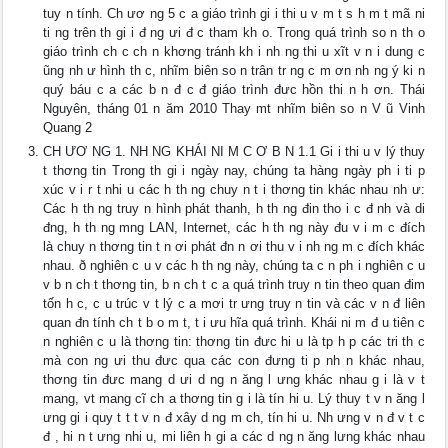
tuy n tính. Ch ươ ng 5 c a giáo trình gi i thi u v m t s h m t mã ni
ti ng trên th gi i đ ng ưi đ c tham kh o. Trong quá trình so n th o
giáo trình ch c ch n khơng tránh kh i nh ng thi u xĩt v n i dung c
ũng nh ư hình th c, nhĩm biên so n trân tr ng c m ơn nh ng ý ki n
quý báu c a các b n đ c đ giáo trình đưc hồn thi n h ơn. Thái
Nguyên, tháng 01 n ăm 2010 Thay mt nhĩm biên so n V ũ Vinh
Quang 2
CH ƯƠ NG 1. NH NG KHÁI NI M C Ơ B N 1.1 Gi i thi u v lý thuy
t thơng tin Trong th gi i ngày nay, chúng ta hàng ngày ph i ti p
xúc v i r t nhi u các h th ng chuy n t i thơng tin khác nhau nh ư:
Các h th ng truy n hình phát thanh, h th ng đin tho i c đ nh và di
đng, h th ng mng LAN, Internet, các h th ng này đu v i m c đích
là chuy n thơng tin t n ơi phát đn n ơi thu v i nh ng m c đích khác
nhau. ð nghiên c u v các h th ng này, chúng ta c n ph i nghiên c u
v b n ch t thơng tin, b n ch t c a quá trình truy n tin theo quan đim
tốn h c, c u trúc v t lý c a mơi tr ưng truy n tin và các v n đ liên
quan đn tính ch t b o m t, t i ưu hĩa quá trình. Khái ni m đ u tiên c
n nghiên c u là thơng tin: thơng tin đưc hi u là tp h p các tri th c
mà con ng ưi thu đưc qua các con đưng ti p nh n khác nhau,
thơng tin đưc mang d ưi d ng n ăng l ưng khác nhau g i là v t
mang, vt mang cĩ ch a thơng tin g i là tín hi u. Lý thuy t v n ăng l
ưng gi i quy t t t v n đ xây d ng m ch, tín hi u. Nh ưng v n đ v t c
đ , hi n t ưng nhi u, mi liên h gi a các d ng n ăng lưng khác nhau