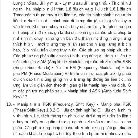
Lưng t hố sau đĩ l y m u. • Ly m u sau đĩ l ưng t hố. • Th c hi n đ
ng th i hai phép bi n đ i trên. 1.8 ðiu ch và gi i điu ch 1.8.1 ðiu ch
Trong các h th ng truy n tin liên t c, các tin hình thành t ngu n tin
liên t c đưc bi n đ i thành các đi l ưng đin (áp, dịng) và chuy n
vào kênh. Khi mu n chuy n các tin y qua m t c ly ln, ph i cho qua
m t phép bi n đ i khác g i là điu ch . ðnh ngh ĩa: ðiu ch là phép bi
n đ i nh m chuy n thơng tin ban đ u thành mt d ng n ăng l ưng
thích h p v i mơi tr ưng truy n lan sao cho n ăng l ưng ít b t n
hao, ít b nhi u trên đưng truy n tin. Các ph ươ ng pháp điu ch :
Các ph ươ ng pháp điu ch cao t n th ưng dùng v i tín hi u liên t c
• ðiu ch biên đ AM (Amplitude Modulation) • ðiu ch đơn biên SSB
(Single Side Bande) • ðiu t n FM (Frequency Modulation) • ðiu
pha PM (Phase Modulation) Vi tín hi u r i r c, các ph ươ ng pháp
điu ch cao t n c ũng gi ng nh ư tr ưng hp thơng tin liên t c, nh
ưng làm vi c gián đon theo th i gian g i là manip hay khĩa d ch. G
m các ph ươ ng pháp sau. • Manip biên đ ASK (Amplitude Shift
Key) 17
• Manip t n s FSK (Frequency Shift Key) • Manip pha PSK
(Phase Shift Key) 1.8.2 Gi i điu ch ðnh ngh ĩa: Gi i điu ch là nhi m
v thu nh n, l c, tách thơng tin nh n đưc dưi d ng m t đin áp liên t
c hay m t dãy xung đin r i r c gi ng nh ư đu vào v i m t sai s cho
phép. Các ph ươ ng pháp gi i điu ch V ph ươ ng pháp gi i điu ch
nĩi cách khác là phép l c tin, tùy theo h n hp tín hi u nhi u và các