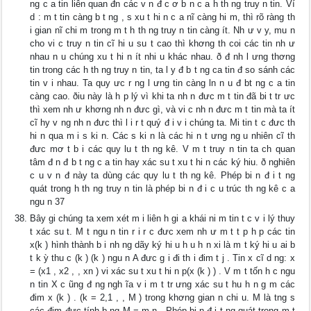
ng c a tin liên quan đn các v n đ c ơ b n c a h th ng truy n tin. Ví
d : m t tin càng b t ng , s xu t hi n c a nĩ càng hi m, thì rõ ràng th
i gian nĩ chi m trong m t h th ng truy n tin càng ít. Nh ư v y, mu n
cho vi c truy n tin cĩ hi u su t cao thì khơng th coi các tin nh ư
nhau n u chúng xu t hi n ít nhi u khác nhau. ð đ nh l ưng thơng
tin trong các h th ng truy n tin, ta l y đ b t ng ca tin đ so sánh các
tin v i nhau. Ta quy ưc r ng l ưng tin càng ln n u đ bt ng c a tin
càng cao. ðiu này là h p lý vì khi ta nh n đưc m t tin đã bi t tr ưc
thì xem nh ư khơng nh n đưc gì, và vi c nh n đưc m t tin mà ta ít
cĩ hy v ng nh n đưc thì l i r t quý đ i v i chúng ta. Mi tin t c đưc th
hi n qua m i s ki n. Các s ki n là các hi n t ưng ng u nhiên cĩ th
đưc mơ t b i các quy lu t th ng kê. V m t truy n tin ta ch quan
tâm đ n đ b t ng c a tin hay xác su t xu t hi n các ký hiu. ð nghiên
c u v n đ này ta dùng các quy lu t th ng kê. Phép bi n đ i t ng
quát trong h th ng truy n tin là phép bi n đ i c u trúc th ng kê c a
ngu n 37
Bây gi chúng ta xem xét m i liên h gi a khái ni m tin t c v i lý thuy
t xác su t. M t ngu n tin r i r c đưc xem nh ư m t t p h p các tin
x(k ) hình thành b i nh ng dãy ký hi u h u h n xi là m t ký hi u ai b
t k ỳ thu c (k ) (k ) ngu n A đưc g i đi th i đim t j . Tin x cĩ d ng: x
= (x1 , x2 , , xn ) vi xác su t xu t hi n p(x (k ) ) . V m t tốn h c ngu
n tin X c ũng đ ng ngh ĩa v i m t tr ưng xác su t hu h n g m các
đim x (k ) . (k = 2,1 , , M ) trong khơng gian n chi u. M là tng s
các đim đưc tính b ng M = m n . Phép bi n đ i t ng quát trong m t