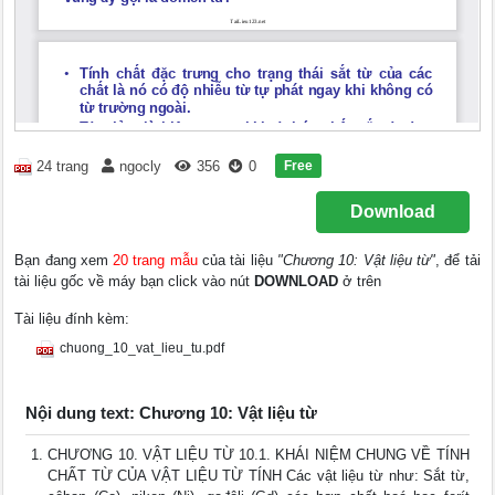
Free
24 trang
ngocly
356
0
Download
Bạn đang xem
20 trang mẫu
của tài liệu
"Chương 10: Vật liệu từ"
, để tải
tài liệu gốc về máy bạn click vào nút
DOWNLOAD
ở trên
Tài liệu đính kèm:
chuong_10_vat_lieu_tu.pdf
Nội dung text: Chương 10: Vật liệu từ
CHƯƠNG 10. VẬT LIỆU TỪ 10.1. KHÁI NIỆM CHUNG VỀ TÍNH
CHẤT TỪ CỦA VẬT LIỆU TỪ TÍNH Các vật liệu từ như: Sắt từ,