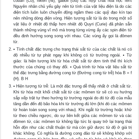
côban (Co), niken (Ni), gađôli (Gd) các hợp chất hoá học ferít
Nguyên nhân chủ yếu gây nên từ tính của vật liệu điện là do các
điện tích luôn luôn chuyển động ngầm theo các quỹ đạo kín tạo
nên những dòng điện vòng. Hiện tượng sắt từ là do trong một số
vật liệu ở nhiệt độ thấp hơn nhiệt độ Quyri (Curie) đã phân sẵn
thành những vùng vĩ mô mà trong từng vừng ấy các spin điện tử
đều định hướng song song với nhau. Các vùng ấy gọi là đômen
từ.
• Tính chất đặc trưng cho trạng thái sắt từ của các chất là nó có
độ nhiễu từ tự phát ngay khi không có từ trường ngoài. • Từ
giảo: là hiện tượng khi từ hóa chất sắt từ đơn tinh thể thì kích
thước của chúng có thay đổi. • Quá trình từ hóa vật liệu sắt từ
thể đặc trưng bằng đường cong từ (Đường cong từ trễ) hóa B = f
(H). B H
• Hiện tượng từ trễ: Là một đặc trưng dễ thấy nhất ở chất sắt từ.
Khi từ hóa một khối chất sắt từ các mômen từ sẽ có xu hướng
sắp xếp trật tự theo hướng từ trường ngoài do đó từ độ của mẫu
tăng dần đến độ bão hòa khi từ trường đủ lớn (khi đó các mômen
từ hoàn toàn song song với nhau). Khi ngắt từ trường hoặc khử
từ theo chiều ngược, do sự liên kết giữa các mômen từ và các
đômen từ, các mômen từ không lập tức bị quay trở lại trạng thái
hỗn độn như các chất thuận từ mà còn giữ được từ độ ở giá trị
khác không. Có nghĩa là đường cong đảo từ sẽ không khớp với