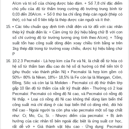
A/cm và trị số của chúng được bảo đảm. + Số 7,8 chỉ đặc điểm
chủ yếu của độ từ thẩm trong cường độ trường trung bình từ
0,03 đến 20A/cm. + Số 0 thứ ba chỉ rằng thép cán nguội (thép có
thớ), có hai số 0 liên tiếp là thép được cán nguội và ít thớ.
• Các tiêu chuẩn quy định tính chất điện và từ đối với các nhãn
thép kỹ thuật điện là: + Cảm ứng từ (ký hiệu bằng chữ B với con
số chỉ cường độ từ trường tương ứng tính theo A/cm); + Tổng
suất tổn hao công suất dòng điện xoay chiều tính bằng w trên
1kg thép đặt trong từ trường xoay chiều, được ký hiệu bằng chứ
P
10.2.3 Pecmaloi - Là hợp kim của Fe và Ni, là chất dễ từ hóa có
hệ số từ thẩm ban đầu cao do hệ số dị hướng có thế tiến tới 0
(phụ thuộc vào thành phần Ni) • Pecmaloi là hợp kim gồm có
50%÷ 80% là Niken, 18%÷ 18,5% là Fe còn lại là Mangan, Crôm,
Đồng, Silic và còn lại là Moliden - Pecmaloi có độ thừ thẩm lớp
gấp 10 lần độ từ thẩm của sắt kỹ thuật điện - Thường có 2 loại
Pecmaloi: Pecmaloi có nồng độ Ni cao, và Pecmaloi có nồng độ
Ni thấp. + Loại có nồng độ Ni cao không thể dùng làm biến thế
công suất mà chỉ dùng ở các loại biến thế có dòng nhỏ, đòi hỏi
thế cao - Ngoài người ta còn pha vào pecmaloi một số tạp chất
như: Cr, Mo, Cu, Si. - Nhược điểm của pecmaloi: + Bị ảnh
hưởng của các nhân tố bên ngoài đặc biệt là ứng suất cơ học,
rất dễ vỡ + Giá thành vật liệu cao - Ứng dụng: Pecmaloi