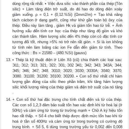
dùng rộng rãi nhất. • Việc đưa silic vào thành phần của thép:(Tôn
silic) + Làm tăng điện trở suất, do đó hao do dòng điện xoáy
giảm xuống. ρ = 0,1 + (0,12.%Si) (Ωmm2/m) + Tạo khả năng
tách cácbon ở dạng garfít, cũng như khử gần toàn bộ ôxy của
thép. Điều này làm tăng , giảm Hk và giảm tổn hao từ trễ. + Ảnh
hưởng xấu đến tính cơ học của thép như tăng độ giòn và khó
cán thành tấm. Hàm lượng silic đến 4% thép còn có đặc tính cơ
tương đối tốt, nhưng >5% nó trở nên rất giòn. + Si là ion không
từ tính nên làm loãng các ion Fe dẫn đến giảm từ tính. Theo
công thức : Bs = 21580 – (480.%Si) (gauss)
• Thép lá kỹ thuật điện ở Liên Xô (cũ) chia thành các loại sau:
Э11; Э12; Э13; Э21; Э22; Э31; Э32 Э41; Э42; Э43; Э43A; Э44;
Э45; Э46; Э47; Э48. Э310; Э320; Э330; Э330A; Э340; Э370;
Э380. Э1100; Э1200; Э3100; Э3200. • Con số thứ nhất chỉ hàm
lượng gần đúng của silic theo phần trăm, khi tăng hàm lượng
silic khối lượng riêng của thép giảm và điện trở suất của nó tăng
.
+ Con số thứ hai đặc trưng cho tính chất điện và từ của thép.
Các con số 1,2,3 đảm bảo suất tổn hao xác định khi từ hoá lại (ở
50Hz) và cảm ứng từ trong từ trường mạnh + Chữ A ký hiệu tổn
hao rất thấp. + Số 4 cho biết thép được định mức tổn hao khi từ
hoá ở tần số 400Hz và cảm ứng từ trong trường có cường độ
trung bình. + Số 5, 6 dùng trong trường yếu từ 0,002 đến 0,008