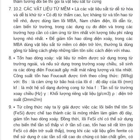
thẩm tương đối bé thì gọi là vật liệu sắt từ cứng
10.2. CÁC VẬT LIỆU TỪ MỀM • Là các vật liệu sắt từ dễ từ hóa
và dễ bị khử từ • Có độ từ thẩm cao, lực kháng từ và tổn hao từ
trễ nhỏ, được dùng làm lõi MBA, Nam châm điện, lõi dẫn từ,
cảm biến từ trường, trong các dụng cụ đo điện và trong các
trường hợp cần có cảm ứng từ lớn nhất với lượng tiêu phí năng
lượng nhỏ nhất. • Để giảm tổn hao dòng điện xoáy, trong các
MBA dùng vật liệu sắt từ mềm có điện trở lớn, thường là dùng
gông từ bằng cách ghép những tấm tôn silic cách điện với nhau.
• Tổn hao dòng xoáy: vật liệu từ mềm được sử dụng trong từ
trường ngoài, và nếu sử dụng trong trường xoay chiều, sẽ sinh
ra các dòng điện Foucault gây mất mát năng lượng và tỏa nhiệt.
Công suất tổn hao Foucault được tính theo công thức: (W/kg)
với: Bs : là cảm ứng từ bão hoà của lõi d : độ dày của lõi (mm)
kf : là một hệ số dạng đường cong từ hóa f : Tần số từ trường
xoay chiều (Hz) γ : Khối lượng riêng vật liệu (g/cm3) ρ : điện trở
suất (Ωmm2/m)
• Từ công thức này ta lý giải được việc các lõi biến thế tôn Si
(FeSi) được chế tạo thành các lá mỏng nhằm làm giảm độ dày,
giảm tổn hao dòng xoáy. Đồng thời, lõi FeSi chỉ có thể sử dụng
cho biến thế tần số thấp vì ở tần số cao, tổn hao sẽ rất lớn (do
FeSi có điện trở suất thấp), trong khi các vật liệu gốm ferrite có
thể sử dụng ở các tần số rất cao do chúng có bản chất gốm, có