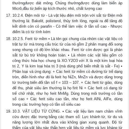
thườngđược dát mỏng. Chúng thườngđược dùng làm biến áp
Micrô,đầu từ,biến áp kích thước nhỏ, chất lượng cao
10.2.4. Điện môi từ - Là vật liệu điện môi trộn với sắt từ Điện môi
thường là: Bakelit, polisterol, thủy tinh lỏng, ngoài ra để tăng độ
kết dính còn có parafin - Có thể làm việc ở tần số cao - Nhược
điểm là có từ tính kém
10.2.5. Ferit từ mềm • Là tên gọi chung của nhóm các vật liệu có
trật tự từ mà trong cấu trúc từ của nó gồm 2 phân mạng đối song
song nhưng có độ lớn khác nhau. Ferri từ còn được gọi là phản
sắt từ bù trừ không hoàn toàn. • Là nhóm các vật liệu gốm có
công thức hóa học chung là XO.Y2O3 với X là một kim loại hóa
trị 2, Y là kim loại hóa trị 3 (mà dùng phổ biến nhất là sắt - Fe) •
Phân loại và ứng dụng: + Các ferit từ mềm có đường từ trể dạng
tròn, điển hình như đó là ferit họ NiZn, MnZn và được dùng trong
từ trường biến đổi tần số f = 103 – 107. + Các ferit từ giảo, dùng
để thu, phát siêu âm thường là họ firit Ni + Các ferit có dạng tử
trể chữ nhật, như họ ferit MnMg. Dùng trong môi trường có tần
số cao + Các ferit siêu cao tần, như họ ferit AlNi, AlFe, dùng
trong các trường hợp có tần số siêu cao
10.3. VẬT LIỆU TỪ CỨNG. • Các vật liệu làm nam châm vĩnh
cửu được đặc trưng bằng các tham số: Lực khánh từ, từ du và
năng lượng lớn nhất đưa vào không gian xung quanh. Độ từ
thẩm của vật liệu này thấp hơn vật liệu từ mềm và lực kháng từ