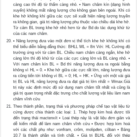
càng cao thì độ từ thẩm càng nhỏ. • Nam châm kín (dạng hình
xuyến) không mất năng lượng cho không gian bên ngoài. Khi có
khe hở không khí giữa các cực sẽ xuất hiện năng lượng truyền
ra không gian, giá trị năng lượng phụ thuộc vào chiều dài khe hở.
Từ cảm BL trong khe hở nhỏ hơn từ dư Bd do tác dụng khử từ
của các nam châm.
• Năng lượng đưa vào một đơn vị thể tích khe hở không khí có
thể biểu diễn bằng đẳng thức: BHLL WL = 8π Với: HL Cường độ
trường ứng với từ cảm BL. Chiều nam châm càng ngắn, khe hở
càng lớn thì độ khử từ của các cực càng lớn và BL càng nhỏ. •
Với nam châm kín BL = Bd thì năng lượng đưa ra ngoài bằng
không vì HL = 0. • Khe hở giữa các cực rất lớn, năng lượng đưa
ra cũng tiến tới không vì BL = 0; HL = HK. • Ứng với một vài giá
trị BL và HL năng lượng đưa ra đạt giá trị lớn nhất = Wmax.Giá
trị này xác định mức độ sử dụng nam châm tốt nhất và cũng là
giá trị quan trọng nhất đặc trưng cho chất lượng vật liệu làm nam
châm vĩnh cửu
Theo thành phần, trạng thái và phương pháp chế tạo vật liệu từ
cứng được chia thành các loại: 1. Thép hợp kim hoá được tôi
đến trạng thái mactenxít • Loai thép này là vật liệu đơn giản và
dễ kiếm nhất để làm nam châm vĩnh cửu • Được hợp kim hoá
với các chất phụ như: vonfram, crôm, molipđen, côban • Bảng
10.7 là thành phần và tính chất. • Giá trị BLHL đối với thép