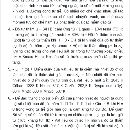
đường cong từ hóa ban đầu, và nếu ta từ hóa và khử từ theo
một chu trình kín của từ trường ngoài, ta sẽ có một đường cong
kín gọi là đường cong từ trễ. Có nhiều cơ chế khác nhau để tạo
ra hiện tượng trễ như cơ chế dịch chuyển vách, cơ chế quay
mômen từ, cơ chế hãm sự phát triển của các mầm đảo từ
• Độ từ thẩm µ = B/H B: cảm ứng từ ( 1 gaus = 10-4 tesla (T)) H:
cường độ từ trường ( 1 ơcstet = 80A/m) • Độ từ thẩm ban đầu
(µbd) là từ độ tử thẩm khi H = 0 • Giá trị lớn nhất của độ từ thẩm
gọi là độ từ thẩm cực đại µmax. • Hệ số từ thẩm động µ~ là đại
lượng đặc trưng cho vật liệu sắt từ trong từ trường xoay chiều
µ~ = Bmax/ Hmax Khi tần số từ trường xoay chiều tăng thì µ~
tăng.
• µ = f(to) + Điểm quiry của vật liệu từ là điểm mà nhiệt độ ở đó
làm cho độ từ thẩm đạt giá trị cực đại + Nếu nhiệt độ lớn hơn
nhiệt độ ở điểm quiry thì từ tính của vật liệu bị mất Sắt: 1043 K
Côban: 1388 K Niken: 627 K Gađôli: 292,5 K Dysproxium (Dy):
88 K MnBi: 630 K MnSb: 587 K
• Để đặc trưng cho sự biến đổi của µ theo nhiệt độ người ta dùng
hệ số nhiệt của độ từ thẩm 1 d Tk .    dt • Giá trị B khi H =
0 trong vòng từ trễ giới hạn gọi là cảm ứng từ dư Bd. Để giảm
Bd về trị số 0 cần đặt từ trường có chiều ngược lại gọi là lực giữ
từ ( lực kháng từ Hk) • Vật liệu có trị số Hk nhỏ và độ từ thẩm
lớn gọi là vật liệu sắt từ mềm. • Vật liệu có trị số Hk lớn và độ từ