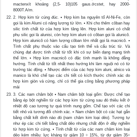
mactenxít khoảng (2,5- 10)105 gaus.ớcstet, hay 2000-
8000T.A/m.
2. Hợp kim từ cúng đúc. • Hợp kim ba nguyên tố Al-Ni-Fe, còn
gọi là kim Alumi có năng lượng từ lớn. • Khi cho thêm côban hay
silic tính chất từ của hợp kim tăng lên. Hợp kim aluni có chất
phụ silic gọi là alunisi, còn hợp kim aluni có côban gọi là alunicô.
Hợp kim alunicô có hàm lượng côban lớn nhất gọi là macnicô. •
Tính chất phụ thuộc vào cấu tạo tinh thế và cấu trúc từ. Và
chúng đạt được tính chất từ tốt khi có sự biến dạng mạng tinh
thể lớn. • Hợp kim macnicô có đặc tính mạnh là không đẳng
hướng. Tính chất từ tốt nhất theo hướng khi làm nguội nó có từ
trường tác động. • Nhược điểm của các hợp kim aluni, alnico và
manico là khó chế tạo các chi tiết có kích thước chính xác do
hợp kim giòn và cứng, chỉ có thể gia công bằng phương pháp
mài
3. Các nam châm bột • Nam châm bột loại gốm: Được chế tạo
bằng ép bột nghiền từ các hợp kim từ cứng sau đó thiêu kết ở
nhiệt độ cao tương tự quá trình nung gốm. Chế tạo với các chi
tiết nhỏ và tương đối chính xác. • Nam châm bột có các hạt gắn
bằng chất kết dính nào đó (nam châm kim loại dẻo). Tương tự
như ép các chi tiết bằng chất dẻo nhưng chất độn ở đây nghiền
từ hợp kim từ cứng. • Tính chất từ của các nam châm kim loại
dẻo kém nhiều: lực kháng từ giảm 10 ÷ 15%, từ dư giảm 35÷