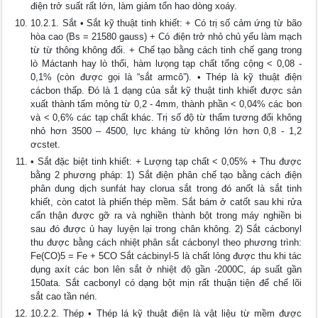
điện trở suất rất lớn, làm giảm tổn hao dòng xoáy.
10.2.1. Sắt • Sắt kỹ thuật tinh khiết: + Có trị số cảm ứng từ bão
hòa cao (Bs = 21580 gauss) + Có điện trở nhỏ chủ yếu làm mạch
từ từ thông không đổi. + Chế tạo bằng cách tinh chế gang trong
lò Máctanh hay lò thổi, hàm lưọng tạp chất tổng cộng < 0,08 -
0,1% (còn được gọi là “sắt armcô”). • Thép là kỹ thuật điện
cácbon thấp. Đó là 1 dạng của sắt kỹ thuật tinh khiết được sản
xuất thành tấm mỏng từ 0,2 - 4mm, thành phần < 0,04% các bon
và < 0,6% các tạp chất khác. Trị số độ từ thẩm tương đối không
nhỏ hơn 3500 – 4500, lực kháng từ không lớn hơn 0,8 - 1,2
ơcstet.
• Sắt đặc biệt tinh khiết: + Lượng tạp chất < 0,05% + Thu được
bằng 2 phương pháp: 1) Sắt điện phân chế tạo bằng cách điện
phân dung dịch sunfát hay clorua sắt trong đó anốt là sắt tinh
khiết, còn catot là phiến thép mềm. Sắt bám ở catốt sau khi rửa
cẩn thận được gỡ ra và nghiền thành bột trong máy nghiền bi
sau đó được ủ hay luyện lại trong chân không. 2) Sắt cácbonyl
thu được bằng cách nhiệt phân sắt cácbonyl theo phương trình:
Fe(CO)5 = Fe + 5CO Sắt cácbinyl-5 là chất lỏng được thu khi tác
dụng axít các bon lên sắt ở nhiệt độ gần -2000C, áp suất gần
150ata. Sắt cacbonyl có dạng bột mịn rất thuận tiện để chế lõi
sắt cao tần nén.
10.2.2. Thép • Thép lá kỹ thuật điện là vật liệu từ mềm được