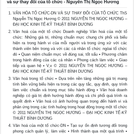
và sự thay đổi của tổ chức - Nguyễn Thị Ngọc Hương
VĂN HÓA TỔ CHỨC-DN VÀ SỰ THAY ĐỔI CỦA TỔ CHỨC ThS
Nguyễn Thị Ngọc Hương © 2011 NGUYỄN THỊ NGỌC HƯƠNG –
ĐẠI HỌC KINH TẾ-KỸ THUẬT BÌNH DƯƠNG
Văn hoá của một tổ chức Doanh nghiệp Văn hoá của một tổ
chức: Những giá trị, những chuẩn mực chung chi phối và biểu
hiện ra trong hành vi của mỗi người và trong ứng xử với các
thành viên bên trong và với các cá nhân tổ chức ngòai tổ chức
đó • Quan niệm chuẩn mực về đúng sai, tốt sấu • Phương châm
trong hành đông của các cá nhân • Phong cách làm việc • Giao
tiếp và quan hệ • V,v © 2011 NGUYỄN THỊ NGỌC HƯƠNG –
ĐẠI HỌC KINH TẾ-KỸ THUẬT BÌNH DƯƠNG
Văn hoá trong tổ chức • Dựa trên nền tảng những giá trị mang
tính bền vững biểu hiện ra trong các quy tắc, quy định, quy trình
làm việc chuẩn và trong mục tiêu hành động • Văn hoá doanh
nghiệp có giá trị định hướng hành động và chi phối quá trình ra
quyết định • Văn hoá có ảnh hưởng quan trọng đến hành vi và
phản ứng trong các tình huông trong hoạt động trong một tổ chức
© 2011 NGUYỄN THỊ NGỌC HƯƠNG – ĐẠI HỌC KINH TẾ-KỸ
THUẬT BÌNH DƯƠNG
Văn hoá của một tổ chức-DN • Tạo sự ổn định tương đối trong
phong cách quản lý, làm việc • Hình thành qua một quá trình •