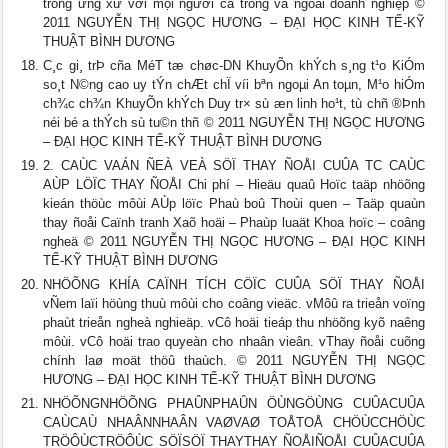
trong ứng xử với mọi người cả trong và ngoài doanh nghiệp ©
2011 NGUYỄN THỊ NGỌC HƯƠNG – ĐẠI HỌC KINH TẾ-KỸ
THUẬT BÌNH DƯƠNG
C¸c gi¸ trÞ cña MéT tæ chøc-DN KhuyÕn khÝch s¸ng t¹o KiÓm
so¸t N©ng cao uy tÝn chÆt chÏ víi bªn ngoµi An toµn, M¹o hiÓm
ch¾c ch¾n KhuyÕn khÝch Duy tr× sù æn linh ho¹t, tù chñ ®Þnh
néi bé ­a thÝch sù tu©n thñ © 2011 NGUYỄN THỊ NGỌC HƯƠNG
– ĐẠI HỌC KINH TẾ-KỸ THUẬT BÌNH DƯƠNG
2. CAÙC VAÁN ÑEÀ VEÀ SÖÏ THAY ÑOÅI CUÛA TC CAÙC
AÙP LÖÏC THAY ÑOÅI Chi phí – Hieäu quaû Hoïc taäp nhöõng
kieán thöùc môùi AÙp löïc Phaù boû Thoùi quen – Taäp quaùn
thay ñoåi Caïnh tranh Xaõ hoäi – Phaùp luaät Khoa hoïc – coâng
ngheä © 2011 NGUYỄN THỊ NGỌC HƯƠNG – ĐẠI HỌC KINH
TẾ-KỸ THUẬT BÌNH DƯƠNG
NHÖÕNG KHÍA CAÏNH TÍCH CÖÏC CUÛA SÖÏ THAY ÑOÅI
vÑem laïi höùng thuù môùi cho coâng vieäc. vMôû ra trieån voïng
phaùt trieån ngheà nghieäp. vCô hoäi tieáp thu nhöõng kyõ naêng
môùi. vCô hoäi trao quyeàn cho nhaân vieân. vThay ñoåi cuõng
chính laø moät thöû thaùch. © 2011 NGUYỄN THỊ NGỌC
HƯƠNG – ĐẠI HỌC KINH TẾ-KỸ THUẬT BÌNH DƯƠNG
NHÖÕNGNHÖÕNG PHAÛNPHAÛN ÖÙNGÖÙNG CUÛACUÛA
CAÙCAÙ NHAÂNNHAÂN VAØVAØ TOÅTOÅ CHÖÙCCHÖÙC
TRÖÔÙCTRÖÔÙC SÖÏSÖÏ THAYTHAY ÑOÅIÑOÅI CUÛACUÛA