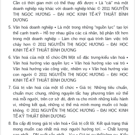
Cần có thời gian mới có thể thay đổi được • Là “cái” mà một
doanh nghiệp này khác với doanh nghiệp khác © 2011 NGUYỄN
THỊ NGỌC HƯƠNG – ĐẠI HỌC KINH TẾ-KỸ THUẬT BÌNH
DƯƠNG
Văn hoá doanh nghiệp • Là một trong những “nguồn lực” tạo lợi
thế cạnh tranh – Hỗ trợ nhau giữa các cá nhân, bộ phận tốt hơn
trong một doanh nghiệp – Làm cho mọi quá trình làm việc trôi
chảy hơn © 2011 NGUYỄN THỊ NGỌC HƯƠNG – ĐẠI HỌC
KINH TẾ-KỸ THUẬT BÌNH DƯƠNG
Văn hoá của một tổ chức-DN Một số đặc trưng-kiểu văn hoá •
Văn hoá hướng vào quyền lực • Văn hoá hướng vào vai trò •
Văn hoá hướng vào công việc, nhiệm vụ • Văn hoá hướng vào
con người © 2011 NGUYỄN THỊ NGỌC HƯƠNG – ĐẠI HỌC
KINH TẾ-KỸ THUẬT BÌNH DƯƠNG
Giá trị văn hoá của một tổ chức • Giá trị: Những tiêu chuẩn,
chuẩn mực chung, những nguyên tắc hay phương trâm xử thế
mà mỗi người, trên cơ sở đó, định ra cho mình những kiểu hành
vi, những kết quả, những vị thế mà mình mong muốn có hoặc
không. © 2011 NGUYỄN THỊ NGỌC HƯƠNG – ĐẠI HỌC KINH
TẾ-KỸ THUẬT BÌNH DƯƠNG
Ba cấp độ trong giá trị văn hoá • Giá trị cốt lõi: Kết quả trạng thái
mong muốn cao nhất mà mọi người hướng tơí. – Chất lượng
cao nhất – DN xuất sắc nhất – V.v • Giá trị cụ thể/công cụ. Kiểu