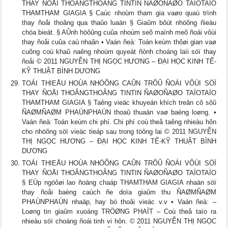
THAY ÑOÅI THOÂNGTHOÂNG TINTIN ÑAØOÑAØO TAÏOTAÏO
THAMTHAM GIAGIA § Caùc nhoùm tham gia vaøo quaù trình
thay ñoåi thoâng qua thaûo luaän § Giaûm bôùt nhöõng ñieàu
chöa bieát. § AÛnh höôûng cuûa nhoùm seõ maïnh meõ ñoái vôùi
thay ñoåi cuûa caù nhaân • Vaán ñeà: Toán keùm thôøi gian vaø
cuõng coù khaû naêng nhoùm quyeát ñònh choáng laïi söï thay
ñoåi © 2011 NGUYỄN THỊ NGỌC HƯƠNG – ĐẠI HỌC KINH TẾ-
KỸ THUẬT BÌNH DƯƠNG
TOÁI THIEÅU HOÙA NHÖÕNG CAÛN TRÔÛ ÑOÁI VÔÙI SÖÏ
THAY ÑOÅI THOÂNGTHOÂNG TINTIN ÑAØOÑAØO TAÏOTAÏO
THAMTHAM GIAGIA § Taêng vieäc khuyeán khích treân cô sôû
ÑAØMÑAØM PHAÙNPHAÙN thoaû thuaän vaø baèng loøng. •
Vaán ñeà: Toán keùm chi phí. Chi phí coù theå taêng nhieàu hôn
cho nhöõng söï vieäc tieáp sau trong töông lai © 2011 NGUYỄN
THỊ NGỌC HƯƠNG – ĐẠI HỌC KINH TẾ-KỸ THUẬT BÌNH
DƯƠNG
TOÁI THIEÅU HOÙA NHÖÕNG CAÛN TRÔÛ ÑOÁI VÔÙI SÖÏ
THAY ÑOÅI THOÂNGTHOÂNG TINTIN ÑAØOÑAØO TAÏOTAÏO
§ EÙp ngöôøi lao ñoäng chaáp THAMTHAM GIAGIA nhaän söï
thay ñoåi baèng caùch ñe doïa giaûm thu ÑAØMÑAØM
PHAÙNPHAÙN nhaäp, hay bò thoâi vieäc v.v • Vaán ñeà: –
Loøng tin giaûm xuoáng TRÖØNG PHAÏT – Coù theå taïo ra
nhieàu söï choáng ñoái tinh vi hôn. © 2011 NGUYỄN THỊ NGỌC