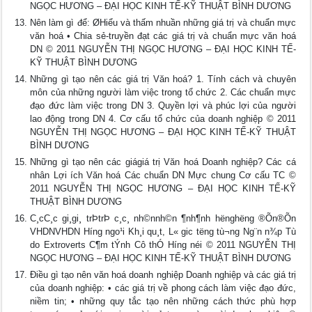
NGỌC HƯƠNG – ĐẠI HỌC KINH TẾ-KỸ THUẬT BÌNH DƯƠNG
Nên làm gì để: ØHiểu và thấm nhuần những giá trị và chuẩn mực
văn hoá • Chia sẻ-truyền đạt các giá trị và chuẩn mực văn hoá
DN © 2011 NGUYỄN THỊ NGỌC HƯƠNG – ĐẠI HỌC KINH TẾ-
KỸ THUẬT BÌNH DƯƠNG
Những gì tạo nên các giá trị Văn hoá? 1. Tính cách và chuyên
môn của những người làm việc trong tổ chức 2. Các chuẩn mực
đạo đức làm việc trong DN 3. Quyền lợi và phúc lợi của người
lao động trong DN 4. Cơ cấu tổ chức của doanh nghiệp © 2011
NGUYỄN THỊ NGỌC HƯƠNG – ĐẠI HỌC KINH TẾ-KỸ THUẬT
BÌNH DƯƠNG
Những gì tạo nên các giágiá trị Văn hoá Doanh nghiệp? Các cá
nhân Lợi ích Văn hoá Các chuẩn DN Mực chung Cơ cấu TC ©
2011 NGUYỄN THỊ NGỌC HƯƠNG – ĐẠI HỌC KINH TẾ-KỸ
THUẬT BÌNH DƯƠNG
C¸cC¸c gi¸gi¸ trÞtrÞ c¸c¸ nh©nnh©n ¶nh¶nh h­ëngh­ëng ®Õn®Õn
VHDNVHDN H­íng ngo¹i Kh¸i qu¸t, L« gic t­ëng tù¬ng Ng¨n n¾p Tù
do Extroverts C¶m tÝnh Cô thÓ H­íng néi © 2011 NGUYỄN THỊ
NGỌC HƯƠNG – ĐẠI HỌC KINH TẾ-KỸ THUẬT BÌNH DƯƠNG
Điều gì tạo nên văn hoá doanh nghiệp Doanh nghiệp và các giá trị
của doanh nghiệp: • các giá trị về phong cách làm việc đạo đức,
niềm tin; • những quy tắc tạo nên những cách thức phù hợp