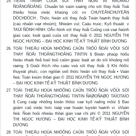
TIEÁN TRÌNH CUÛA SÖÏ THAY ÑOÅI vv RAÕRAÕ
ÑOÂNGÑOÂNG: Chuaån bò saün saøng cho söï thay ñoåi Toái
thieåu hoùa vieäc khaùng cöï vv CHUYEÅNCHUYEÅN
DÒCHDÒCH:: Thöïc hieän söï thay ñoåi Tieán haønh thay ñoåi
(caù nhaân vaø nhoùm); Nhieäm vuï; Caáu truùc; Kyõ thuaät. v
TAÙI ÑÒNH HÌNH: OÅn ñònh söï thay ñoåi Cuûng coá vaø ñaùnh
giaù caùc keát quaû cuûa söï thay ñoåi © 2011 NGUYỄN THỊ
NGỌC HƯƠNG – ĐẠI HỌC KINH TẾ-KỸ THUẬT BÌNH DƯƠNG
TOÁI THIEÅU HOÙA NHÖÕNG CAÛN TRÔÛ ÑOÁI VÔÙI SÖÏ
THAY ÑOÅI THOÂNGTHOÂNG TINTIN § Bieän phaùp höõu
hieäu nhaát ñeå loaïi boû caûm giaùc baát an do söï khoâng roõ
raøng. § Giaûi thích nhu caàu veà söï thay ñoåi. § Khi ñöôïc
thuyeát phuïc, con ngöôøi seõ thöïc hieän söï thay ñoåi • Vaán
ñeà: Toán keùm thôøi gian © 2011 NGUYỄN THỊ NGỌC HƯƠNG
– ĐẠI HỌC KINH TẾ-KỸ THUẬT BÌNH DƯƠNG
TOÁI THIEÅU HOÙA NHÖÕNG CAÛN TRÔÛ ÑOÁI VÔÙI SÖÏ
THAY ÑOÅI THOÂNGTHOÂNG TINTIN ÑAØOÑAØO TAÏOTAÏO
§ Cung caáp nhöõng kieán thöùc vaø kyõ naêng môùi § Bao
goàm caû vieäc hoïc taäp vaø huaán luyeän haønh vi. üVaán
ñeà: Ñoøi hoûi nhieàu thôøi gian vaø chi phí © 2011 NGUYỄN
THỊ NGỌC HƯƠNG – ĐẠI HỌC KINH TẾ-KỸ THUẬT BÌNH
DƯƠNG
TOÁI THIEÅU HOÙA NHÖÕNG CAÛN TRÔÛ ÑOÁI VÔÙI SÖÏ