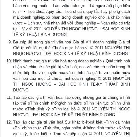
hành vi mong muốn – Làm việc tích cực – Là người/bộ phận hữu
ích – • Tiêu chuẩn/quy tắc. Tiêu chuẩn, quy tắc hay phong cách
mà doanh nghiệp/bộ phận trong doanh nghiệp cho là chấp nhận
được – Lịch sự, nhã nhặn đối với đồng nghiệp – Ngăn nắp có trật
tự – V.v © 2011 NGUYỄN THỊ NGỌC HƯƠNG – ĐẠI HỌC KINH
TẾ-KỸ THUẬT BÌNH DƯƠNG
Ba cấp độ trong giá trị văn hoá Giá trị VH doanh nghiệp Giá trị
Giá trị cốt lõi cụ thể Chuẩn mực hành vi © 2011 NGUYỄN THỊ
NGỌC HƯƠNG – ĐẠI HỌC KINH TẾ-KỸ THUẬT BÌNH DƯƠNG
Hình thành các giá trị văn hoá trong doanh nghiệp • Quá trình hoà
nhập và chia sẻ các giá trị văn hoá, qua đó các cá nhân trong tổ
chức tiếp thu và chuyển hoá vào mình các giá trị và chuẩn mực
văn hoá của một tổ chức, một doanh nghiệp © 2011 NGUYỄN
THỊ NGỌC HƯƠNG – ĐẠI HỌC KINH TẾ-KỸ THUẬT BÌNH
DƯƠNG
Tạo lập các giá trị văn hoá Tạo dựng những giá trị chung oTính
tập thể oTính chính thống/chính thức oTính liên tục oTính định
trước oTính định kỳ oTính loại bỏ © 2011 NGUYỄN THỊ NGỌC
HƯƠNG – ĐẠI HỌC KINH TẾ-KỸ THUẬT BÌNH DƯƠNG
Tạo lập các giá trị văn hoá Sự khác biệt-cá biệt •Tính cá nhân
•Phi chính thức •Tuỳ tiện, ngẫu nhiên •Không định trước •Không
định kỳ, khác biệt • Trao và tiếp nhận © 2011 NGUYỄN THỊ