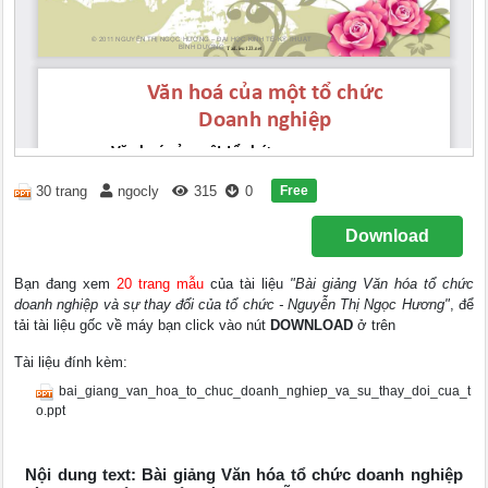
Free
30 trang
ngocly
315
0
Download
Bạn đang xem
20 trang mẫu
của tài liệu
"Bài giảng Văn hóa tổ chức
doanh nghiệp và sự thay đổi của tổ chức - Nguyễn Thị Ngọc Hương"
, để
tải tài liệu gốc về máy bạn click vào nút
DOWNLOAD
ở trên
Tài liệu đính kèm:
bai_giang_van_hoa_to_chuc_doanh_nghiep_va_su_thay_doi_cua_t
o.ppt
Nội dung text: Bài giảng Văn hóa tổ chức doanh nghiệp