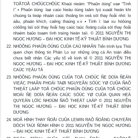
TOÅTOÅ CHÖÙCCHÖÙC Khaùi nieäm: “Phaûn öùng” vaø “Tính
ì” • Phaûn öùng: laø caùc hieäu öùng taâm lyù xuaát hieän khi
chuùng ta tieáp nhaän caùc thoâng tin veà söï thay ñoåi nhö: lo
aâu, phaán khích, caêng thaúng v.v • Tính ì: laø xu höôùng
cöôõng laïi söï thay ñoåi hay caùc taùc ñoäng cuûa söï thay ñoåi
nhaèm baûo toaøn tình traïng hieän taïi. © 2011 NGUYỄN THỊ
NGỌC HƯƠNG – ĐẠI HỌC KINH TẾ-KỸ THUẬT BÌNH DƯƠNG
NHÖÕNG PHAÛN ÖÙNG CUÛA CAÙ NHAÂN Tiến trình lựa Thói
quen chọn thông tin Phản Lo sợ những ứng cá An toàn điều
chưa biết nhân Các yếu tố về kinh tế © 2011 NGUYỄN THỊ
NGỌC HƯƠNG – ĐẠI HỌC KINH TẾ-KỸ THUẬT BÌNH DƯƠNG
CAÙC YEÁU TÁ
NHÖÕNG PHAÛN ÖÙNG CUÛA TOÅ CHÖÙC ÑE DOÏA ÑEÁN
VIEÄC PHAÂN PHOÁI TAØI NGUYEÂN SÖÙC YØ CUÛA ÑAÕ
THIEÁT LAÄP TOÅ CHÖÙC PHAÛN ÖÙNG CUÛA TOÅ CHÖÙC
MOÁI ÑE DOÏA ÑEÁN CAÙC SÖÙC YØ CUÛA QUAN HEÄ
QUYEÀN LÖÏC NHOÙM ÑAÕ THIEÁT LAÄP © 2011 NGUYỄN
THỊ NGỌC HƯƠNG – ĐẠI HỌC KINH TẾ-KỸ THUẬT BÌNH
DƯƠNG
MOÂ HÌNH THAY ÑOÅI CUÛA LEWIN RAÕ ÑOÂNG CHUYEÅN
DÒCH TAÙI ÑÒNH HÌNH © 2011 NGUYỄN THỊ NGỌC HƯƠNG
– ĐẠI HỌC KINH TẾ-KỸ THUẬT BÌNH DƯƠNG