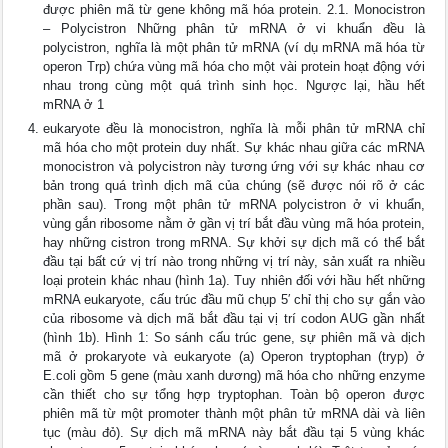
được phiên mã từ gene không mã hóa protein. 2.1. Monocistron
– Polycistron Những phân tử mRNA ở vi khuẩn đều là
polycistron, nghĩa là một phân tử mRNA (ví dụ mRNA mã hóa từ
operon Trp) chứa vùng mã hóa cho một vài protein hoạt động với
nhau trong cùng một quá trình sinh học. Ngược lại, hầu hết
mRNA ở 1
eukaryote đều là monocistron, nghĩa là mỗi phân tử mRNA chỉ
mã hóa cho một protein duy nhất. Sự khác nhau giữa các mRNA
monocistron và polycistron này tương ứng với sự khác nhau cơ
bản trong quá trình dịch mã của chúng (sẽ được nói rõ ở các
phần sau). Trong một phân tử mRNA polycistron ở vi khuẩn,
vùng gắn ribosome nằm ở gần vị trí bắt đầu vùng mã hóa protein,
hay những cistron trong mRNA. Sự khởi sự dịch mã có thể bắt
đầu tại bất cứ vị trí nào trong những vị trí này, sản xuất ra nhiều
loại protein khác nhau (hình 1a). Tuy nhiên đối với hầu hết những
mRNA eukaryote, cấu trúc đầu mũ chụp 5′ chỉ thị cho sự gắn vào
của ribosome và dịch mã bắt đầu tại vị trí codon AUG gần nhất
(hình 1b). Hình 1: So sánh cấu trúc gene, sự phiên mã và dịch
mã ở prokaryote và eukaryote (a) Operon tryptophan (tryp) ở
E.coli gồm 5 gene (màu xanh dương) mã hóa cho những enzyme
cần thiết cho sự tổng hợp tryptophan. Toàn bộ operon được
phiên mã từ một promoter thành một phân tử mRNA dài và liên
tục (màu đỏ). Sự dịch mã mRNA này bắt đầu tại 5 vùng khác