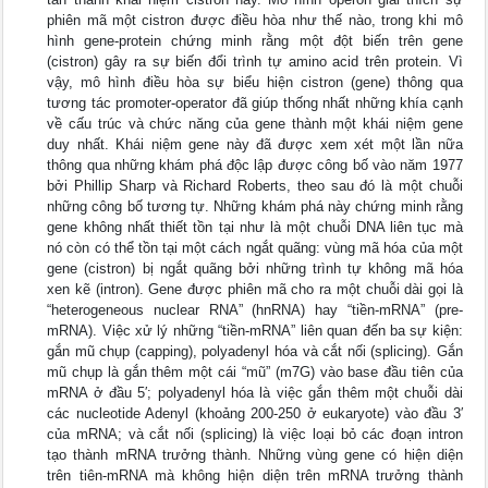
phiên mã một cistron được điều hòa như thế nào, trong khi mô
hình gene-protein chứng minh rằng một đột biến trên gene
(cistron) gây ra sự biến đổi trình tự amino acid trên protein. Vì
vậy, mô hình điều hòa sự biểu hiện cistron (gene) thông qua
tương tác promoter-operator đã giúp thống nhất những khía cạnh
về cấu trúc và chức năng của gene thành một khái niệm gene
duy nhất. Khái niệm gene này đã được xem xét một lần nữa
thông qua những khám phá độc lập được công bố vào năm 1977
bởi Phillip Sharp và Richard Roberts, theo sau đó là một chuỗi
những công bố tương tự. Những khám phá này chứng minh rằng
gene không nhất thiết tồn tại như là một chuỗi DNA liên tục mà
nó còn có thể tồn tại một cách ngắt quãng: vùng mã hóa của một
gene (cistron) bị ngắt quãng bởi những trình tự không mã hóa
xen kẽ (intron). Gene được phiên mã cho ra một chuỗi dài gọi là
“heterogeneous nuclear RNA” (hnRNA) hay “tiền-mRNA” (pre-
mRNA). Việc xử lý những “tiền-mRNA” liên quan đến ba sự kiện:
gắn mũ chụp (capping), polyadenyl hóa và cắt nối (splicing). Gắn
mũ chụp là gắn thêm một cái “mũ” (m7G) vào base đầu tiên của
mRNA ở đầu 5′; polyadenyl hóa là việc gắn thêm một chuỗi dài
các nucleotide Adenyl (khoảng 200-250 ở eukaryote) vào đầu 3′
của mRNA; và cắt nối (splicing) là việc loại bỏ các đoạn intron
tạo thành mRNA trưởng thành. Những vùng gene có hiện diện
trên tiên-mRNA mà không hiện diện trên mRNA trưởng thành