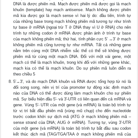
DNA là được phiên mã. Mạch được phiên mã được gọi là mạch
khuôn (template) hay mạch antisense. Mạch không được phiên
mã kia được gọi là mạch sense vì hai lý do: đầu tiên, trình tự
của những base trong mạch không phiên mã tương tự như trình
tự base ở mRNA (ngoại trừ T ở DNA thay vì U ở RNA) cho nên
trình tự những codon ở mRNA được phản ánh ở trình tự base
của mạch không phiên mã; thứ hai, tính phân cực 5′ →3′ ở mạch
không phiên mã cũng tương tự như mRNA. Tất cả những gene
nằm trên cùng một DNA nhiễm sắc thể có thể sẽ không được
phiên mã từ cùng một mạch DNA. Đối với một vài gene, một
mạch có thể là mạch khuôn, trong khi đối với những gene khác,
mạch kia có thể là mạch khuôn. Do sự phiên mã luôn diễn ra
theo chiều 5
5′→3′, và do mạch DNA khuôn và RNA được tổng hợp từ nó là
đối song song, nên vị trí của promoter tự động xác định mạch
nào của DNA có thể được dùng làm mạch khuôn cho sự phiên
mã. Sự biểu hiện đầu 5′- và 3′-UTR có liên quan đến cả mRNA và
gene. Vùng 5′- UTR của một gene (và mRNA) là toàn bộ trình tự
từ vị trí bắt đầu phiên mã (vùng mũ chụp) cho đến nucleotide
trước codon khởi sự dịch mã (ATG ở mạch không phiên mã –
sense strand của DNA; AUG ở mRNA). Tương tự, vùng 3′-UTR
của một gene (và mRNA) là toàn bộ trình tự bắt đầu sau codon
kết thúc dịch mã (TAG/TGA/TAA ở mạch không phiên mã của