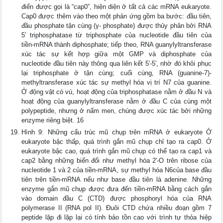
điển được gọi là “cap0”, hiện diện ở tất cả các mRNA eukaryote.
Cap0 được thêm vào theo một phản ứng gồm ba bước: đầu tiên,
đầu phosphate tận cùng (γ- phosphate) được thủy phân bởi RNA
5′ triphosphatase từ triphosphate của nucleotide đầu tiên của
tiền-mRNA thành diphosphate; tiếp theo, RNA guanylyltransferase
xúc tác sự kết hợp giữa một GMP và diphosphate của
nucleotide đầu tiên này thông qua liên kết 5′-5′, nhờ đó khôi phục
lại triphosphate ở tận cùng; cuối cùng, RNA (guanine-7)-
methyltransferase xúc tác sự methyl hóa vị trí N7 của guanine.
Ở động vật có vú, hoạt động của triphosphatase nằm ở đầu N và
hoạt động của guanylyltransferase nằm ở đầu C của cùng một
polypeptide, nhưng ở nấm men, chúng được xúc tác bởi những
enzyme riêng biệt. 16
Hình 9: Những cấu trúc mũ chụp trên mRNA ở eukaryote Ở
eukaryote bậc thấp, quá trình gắn mũ chụp chỉ tạo ra cap0. Ở
eukaryote bậc cao, quá trình gắn mũ chụp có thể tạo ra cap1 và
cap2 bằng những biến đổi như methyl hóa 2'-O trên ribose của
nucleotide 1 và 2 của tiền-mRNA, sự methyl hóa N6của base đầu
tiên trên tiền-mRNA nếu như base đầu tiên là adenine. Những
enzyme gắn mũ chụp được đưa đến tiền-mRNA bằng cách gắn
vào domain đầu C (CTD) được phosphoryl hóa của RNA
polymerase II (RNA pol II). Đuôi CTD chứa nhiều đoạn gồm 7
peptide lặp đi lặp lại có tính bảo tồn cao với trình tự thỏa hiệp