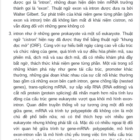
được gọi là “intron”, những đoạn hiện diện trên mRNA trưởng
thành gọi là “exon”. Thuật ngữ exon và intron được đưa ra bởi
Walter Gilbert. Sự phát triển của khái niệm gene từng phần (gồm
exon và intron) trên đã không làm mất đi khái niệm cistron, nó
vẫn đúng đối với những gene không có
intron như ở những gene prokaryote và một số eukaryote. Thuật
ngữ “cistron” hiện nay đã được thay thế bằng thuật ngữ “khung
đọc mở” (ORF). Cùng với sự hiểu biết ngày càng cao về cấu trúc
và chức năng của gene, quá trình và sự điều hòa phiên mã, sau
phiên mã, dịch mã và sau dịch mã, đã có nhiều khám phá đầy
bất ngờ, thách thức khái niệm gene từng phần. Một vài trong số
những khám phá này như gene tái cấu trúc, promoter khác
thường, những giai đoạn khác nhau của sự cắt nối khác thường
bao gồm cả những exon bên cạnh intron, gene chồng lấp (nested
genes), trans-splicing mRNA, sự sắp xếp RNA (RNA editing) và
cắt nối protein (protein splicing) đã nhấn mạnh hơn nữa tính lưu
động của cấu trúc gene eukaryote vượt qua khỏi mô hình exon-
intron. Quan điểm truyền thống về sự tương ứng một đối một
giữa gene, mRNA và trình tự polypeptide đã không còn là một
chủ đề phổ biến nữa; nó có thể thích hợp với nhiều gen
eukaryote nhưng không phải tất cả. Mặc dù có nhiều ngoại lệ đối
với quan hệ giữa trình tự gene-mRNA- polypeptide, mô hình
exon-intron vẫn là mô hình chủ yếu trong việc tìm hiểu cấu trúc