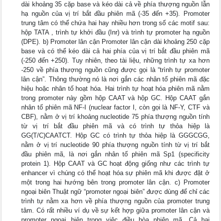
dài khoảng 35 cặp base và kéo dài cả về phía thượng nguồn lẫn
hạ nguồn của vị trí bắt đầu phiên mã (-35 đến +35). Promoter
trung tâm có thể chứa hai hay nhiều hơn trong số các motif sau:
hộp TATA , trình tự khởi đầu (Inr) và trình tự promoter hạ nguồn
(DPE). b) Promoter lân cận Promoter lân cận dài khoảng 250 cặp
base và có thể kéo dài cả hai phía của vị trí bắt đầu phiên mã
(-250 đến +250). Tuy nhiên, theo tài liệu, những trình tự xa hơn
-250 về phía thượng nguồn cũng được gọi là “trình tự promoter
lân cận”. Thông thường nó là nơi gắn các nhân tố phiên mã đặc
hiệu hoặc nhân tố hoạt hóa. Hai trình tự hoạt hóa phiên mã nằm
trong promoter này gồm hộp CAAT và hộp GC. Hộp CAAT gắn
nhân tố phiên mã NF-I (nuclear factor I, còn gọi là NF-Y, CTF và
CBF), nằm ở vị trí khoảng nucleotide 75 phía thượng nguồn tính
từ vị trí bắt đầu phiên mã và có trình tự thỏa hiệp là
GG(T/C)CAATCT. Hộp GC có trình tự thỏa hiệp là GGGCGG,
nằm ở vị trí nucleotide 90 phía thượng nguồn tính từ vị trí bắt
đầu phiên mã, là nơi gắn nhân tố phiên mã Sp1 (specificity
protein 1). Hộp CAAT và GC hoạt động giống như các trình tự
enhancer vì chúng có thể hoạt hóa sự phiên mã khi được đặt ở
một trong hai hướng bên trong promoter lân cận. c) Promoter
ngoại biên Thuật ngữ “promoter ngoại biên” được dùng để chỉ các
trình tự nằm xa hơn về phía thượng nguồn của promoter trung
tâm. Có rất nhiều ví dụ về sự kết hợp giữa promoter lân cận và
promoter ngoại biên trong việc điều hòa phiên mã. Cả hai