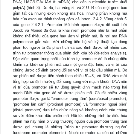
DNA; UAG/UGA/UAA ở mRNA) cho đến nucleotide trước đuôi
poly(A) (hình 3). Do đó, hai vùng 5′- và 3′-UTR của một gene bao
gồm tất cả những exon không mã hóa, những phần không mã
hóa của exon và thỉnh thoảng gồm cả intron. 2.4.2. Vùng cánh 5'
của gene 2.4.2.1. Promoter Mô hình operon được đề xuất bởi
Jacob và Monod đã đưa ra khái niệm promoter như là một phần
không thể thiếu của gene hay đơn vị phiên mã, là nơi mà RNA
polymerase gắn vào. Với những tiến bộ về kỹ thuật tạo dòng
phân tử, người ta đã phân tích và xác định được rất nhiều các
trình tự promoter thông qua phân tích xóa bỏ (deletion analysis).
Đặc điểm quan trọng nhất của trình tự promoter đó là chúng điều
khiển sự khởi sự phiên mã của một gene đặc hiệu, và vị trí của
chúng được cố định tương đối so với vị trí bắt đầu phiên mã. Do
sự phiên mã được tiến hành theo chiều 5′→3′, và RNA vừa mới
tổng hợp có định hướng đối song song với mạch khuôn DNA nên
vị trí của promoter sẽ tự động quyết định mạch nào trong hai
mạch DNA của gene đó sẽ được phiên mã. Có rất nhiều vùng
promoter được gọi là “promoter trung tâm” (core/basal promoter),
“promoter lân cận” (proximal promoter) và “promoter ngoại biên”
(distal promoter) dựa trên chức năng và khoảng cách của chúng
so với điểm khởi đầu phiên mã. Đôi lúc những trình tự điều hòa
phiên mã này nằm ở vùng thượng nguồn của promoter trung tâm
được gọi chung là những “trình tự promoter thượng nguồn”
(upstream promoter elements). Ngoài promoter ra còn có những