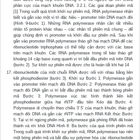
phân cực của mạch khuôn DNA. 3.2.1. Các giai đoạn phiên mã
[1] Trong suốt quá trình khởi sự phiên mã, RNA polymerase nhận
biết và gắn vào một vị trí đặc hiệu – promoter trên DNA mạch đôi
(Hình 9-bước 1). Những RNA polymerase nhân cần rất nhiều
nhân tố protein khác nhau – các nhân tố phiên mã chung – để
giúp chúng định vị promoter và khởi đầu sự phiên mã. Sau khi
gắn vào promoter RNA polymerase tháo gỡ hai mạch DNA để các
ribonucleotide triphosphate có thể tiếp cận được với các base
trên mạch khuôn. Các RNA polymerase trong tế bào tháo gỡ
khoảng 14 cặp base xung quanh vị trí bắt đầu phiên mã trên DNA
(bước 2). Sự khởi sự phiên mã được cho là hoàn tất khi hai 14
ribonucleotide của một chuỗi RNA được nối với nhau bằng liên
kết phosphodiester (bước 3). Khởi sự Bước 1: Polymerase gắn
vào promoter trên mạch đôi DNA Bước 2: Polymerase tháo gỡ
mạch đôi DNA gần vị trí bắt đầu phiên mã tạo thành bóng phiên
mã Bước 3: Polymerase xúc tác hình thành liên kết
phosphodiester giữa hai rNTP đầu tiên Kéo dài Bước 4:
Polymerase di chuyển theo chiều 3' 5' của mạch khuôn, tháo gỡ
mạch đôi DNA và gắn các rNTP vào mạch RNA Kết thúc Bước
5: Tại vị trí ngừng phiên mã, polymerase giải phóng RNA đã hoàn
thành và rời khỏi DNA Hình 8: Ba bước của quá trình phiên mã
Trong suốt quá trình khởi sự phiên mã, RNA polymerase tạo nên
một bóng phiên mã và bắt đầu sự polymer hóa các ribonucleotide