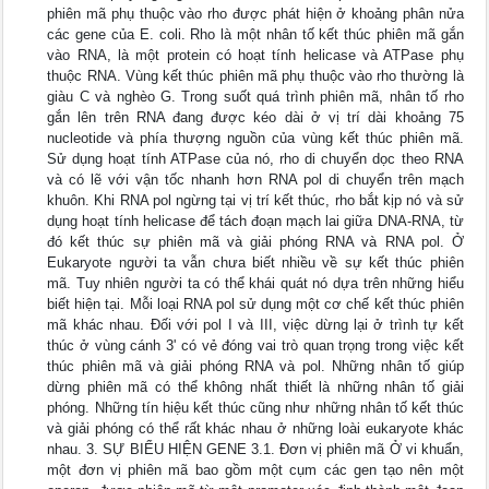
phiên mã phụ thuộc vào rho được phát hiện ở khoảng phân nửa
các gene của E. coli. Rho là một nhân tố kết thúc phiên mã gắn
vào RNA, là một protein có hoạt tính helicase và ATPase phụ
thuộc RNA. Vùng kết thúc phiên mã phụ thuộc vào rho thường là
giàu C và nghèo G. Trong suốt quá trình phiên mã, nhân tố rho
gắn lên trên RNA đang được kéo dài ở vị trí dài khoảng 75
nucleotide và phía thượng nguồn của vùng kết thúc phiên mã.
Sử dụng hoạt tính ATPase của nó, rho di chuyển dọc theo RNA
và có lẽ với vận tốc nhanh hơn RNA pol di chuyển trên mạch
khuôn. Khi RNA pol ngừng tại vị trí kết thúc, rho bắt kịp nó và sử
dụng hoạt tính helicase để tách đoạn mạch lai giữa DNA-RNA, từ
đó kết thúc sự phiên mã và giải phóng RNA và RNA pol. Ở
Eukaryote người ta vẫn chưa biết nhiều về sự kết thúc phiên
mã. Tuy nhiên người ta có thể khái quát nó dựa trên những hiểu
biết hiện tại. Mỗi loại RNA pol sử dụng một cơ chế kết thúc phiên
mã khác nhau. Đối với pol I và III, việc dừng lại ở trình tự kết
thúc ở vùng cánh 3' có vẻ đóng vai trò quan trọng trong việc kết
thúc phiên mã và giải phóng RNA và pol. Những nhân tố giúp
dừng phiên mã có thể không nhất thiết là những nhân tố giải
phóng. Những tín hiệu kết thúc cũng như những nhân tố kết thúc
và giải phóng có thể rất khác nhau ở những loài eukaryote khác
nhau. 3. SỰ BIỂU HIỆN GENE 3.1. Đơn vị phiên mã Ở vi khuẩn,
một đơn vị phiên mã bao gồm một cụm các gen tạo nên một