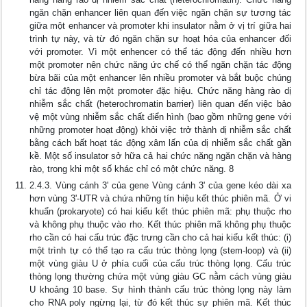
ngăn chặn enhancer liên quan đến việc ngăn chặn sự tương tác
giữa một enhancer và promoter khi insulator nằm ở vị trí giữa hai
trình tự này, và từ đó ngăn chặn sự hoạt hóa của enhancer đối
với promoter. Vì một enhencer có thể tác động đến nhiều hơn
một promoter nên chức năng ức chế có thể ngăn chặn tác động
bừa bãi của một enhancer lên nhiều promoter và bắt buộc chúng
chỉ tác động lên một promoter đặc hiệu. Chức năng hàng rào dị
nhiễm sắc chất (heterochromatin barrier) liên quan đến việc bảo
vệ một vùng nhiễm sắc chất điển hình (bao gồm những gene với
những promoter hoạt động) khỏi việc trở thành dị nhiễm sắc chất
bằng cách bất hoạt tác động xâm lấn của dị nhiễm sắc chất gần
kề. Một số insulator sở hữa cả hai chức năng ngăn chặn và hàng
rào, trong khi một số khác chỉ có một chức năng. 8
2.4.3. Vùng cánh 3' của gene Vùng cánh 3' của gene kéo dài xa
hơn vùng 3'-UTR và chứa những tín hiệu kết thúc phiên mã. Ở vi
khuẩn (prokaryote) có hai kiểu kết thúc phiên mã: phụ thuộc rho
và không phụ thuộc vào rho. Kết thúc phiên mã không phụ thuộc
rho cần có hai cấu trúc đặc trưng cần cho cả hai kiểu kết thúc: (i)
một trình tự có thể tạo ra cấu trúc thòng lọng (stem-loop) và (ii)
một vùng giàu U ở phía cuối của cấu trúc thòng lọng. Cấu trúc
thòng lọng thường chứa một vùng giàu GC nằm cách vùng giàu
U khoảng 10 base. Sự hình thành cấu trúc thòng lọng này làm
cho RNA poly ngừng lại, từ đó kết thúc sự phiên mã. Kết thúc