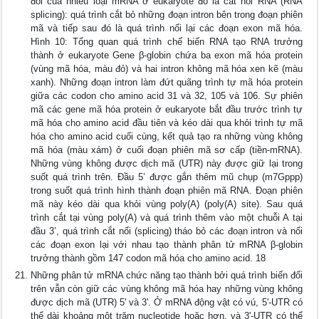
đổi của nhiều loại mRNA ở eukaryote đó là cắt nối RNA (RNA
splicing): quá trình cắt bỏ những đoạn intron bên trong đoạn phiên
mã và tiếp sau đó là quá trình nối lại các đoạn exon mã hóa.
Hình 10: Tổng quan quá trình chế biến RNA tạo RNA trưởng
thành ở eukaryote Gene β-globin chứa ba exon mã hóa protein
(vùng mã hóa, màu đỏ) và hai intron không mã hóa xen kẽ (màu
xanh). Những đoạn intron làm đứt quãng trình tự mã hóa protein
giữa các codon cho amino acid 31 và 32, 105 và 106. Sự phiên
mã các gene mã hóa protein ở eukaryote bắt đầu trước trình tự
mã hóa cho amino acid đầu tiên và kéo dài qua khỏi trình tự mã
hóa cho amino acid cuối cùng, kết quả tạo ra những vùng không
mã hóa (màu xám) ở cuối đoạn phiên mã sơ cấp (tiền-mRNA).
Những vùng không được dịch mã (UTR) này được giữ lại trong
suốt quá trình trên. Đầu 5’ được gắn thêm mũ chụp (m7Gppp)
trong suốt quá trình hình thành đoạn phiên mã RNA. Đoạn phiên
mã này kéo dài qua khỏi vùng poly(A) (poly(A) site). Sau quá
trình cắt tại vùng poly(A) và quá trình thêm vào một chuỗi A tại
đầu 3’, quá trình cắt nối (splicing) tháo bỏ các đoạn intron và nối
các đoạn exon lại với nhau tạo thành phân tử mRNA β-globin
trưởng thành gồm 147 codon mã hóa cho amino acid. 18
Những phân tử mRNA chức năng tạo thành bởi quá trình biến đổi
trên vẫn còn giữ các vùng không mã hóa hay những vùng không
được dịch mã (UTR) 5' và 3'. Ở mRNA động vật có vú, 5'-UTR có
thể dài khoảng một trăm nucleotide hoặc hơn, và 3'-UTR có thể