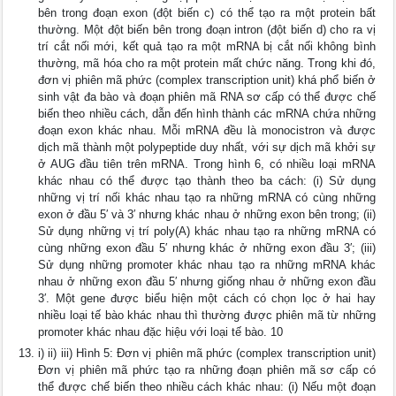
bên trong đoạn exon (đột biến c) có thể tạo ra một protein bất
thường. Một đột biến bên trong đoạn intron (đột biến d) cho ra vị
trí cắt nối mới, kết quả tạo ra một mRNA bị cắt nối không bình
thường, mã hóa cho ra một protein mất chức năng. Trong khi đó,
đơn vị phiên mã phức (complex transcription unit) khá phổ biến ở
sinh vật đa bào và đoạn phiên mã RNA sơ cấp có thể được chế
biến theo nhiều cách, dẫn đến hình thành các mRNA chứa những
đoạn exon khác nhau. Mỗi mRNA đều là monocistron và được
dịch mã thành một polypeptide duy nhất, với sự dịch mã khởi sự
ở AUG đầu tiên trên mRNA. Trong hình 6, có nhiều loại mRNA
khác nhau có thể được tạo thành theo ba cách: (i) Sử dụng
những vị trí nối khác nhau tạo ra những mRNA có cùng những
exon ở đầu 5′ và 3′ nhưng khác nhau ở những exon bên trong; (ii)
Sử dụng những vị trí poly(A) khác nhau tạo ra những mRNA có
cùng những exon đầu 5′ nhưng khác ở những exon đầu 3′; (iii)
Sử dụng những promoter khác nhau tạo ra những mRNA khác
nhau ở những exon đầu 5′ nhưng giống nhau ở những exon đầu
3′. Một gene được biểu hiện một cách có chọn lọc ở hai hay
nhiều loại tế bào khác nhau thì thường được phiên mã từ những
promoter khác nhau đặc hiệu với loại tế bào. 10
i) ii) iii) Hình 5: Đơn vị phiên mã phức (complex transcription unit)
Đơn vị phiên mã phức tạo ra những đoạn phiên mã sơ cấp có
thể được chế biến theo nhiều cách khác nhau: (i) Nếu một đoạn