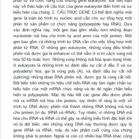
phân tử và chức năng của những gene eukaryote. Bài tiểu luận
này sẽ thảo luận về cấu trúc của gene eukaryote điển hình và sự
biểu hiện của chúng. 2. CẤU TRÚC GENE Có thể định nghĩa một
gene là toàn bộ trình tự nucleic acid cần cho sự tổng hợp một
phân tử sản phẩm có chức năng (polypeptide hay RNA). Dựa
vào định nghĩa này, một gen bao gồm nhiều hơn những đoạn
nucleotide mã hóa cho trình tự acid amin của một protein. Một
gen bao gồm cả những trình tự DNA cần cho việc tổng hợp một
phân tử RNA. Ở những gen eukaryote, những vùng điều khiển
phiên mã được gọi là enhancer có thể nằm ở vị trí cách vùng mã
hóa 50 kb hoặc hơn. Những vùng không mã hóa quan trọng khác
ở eukaryote là những trình tự đánh dấu sự cắt ở đầu 3′ và sự
polyadenyl hóa, gọi là vùng poly (A), và đánh dấu sự cắt nối
(splicing) những đoạn RNA phiên mã, được gọi là vùng cắt nối.
Đột biến trên những tín hiệu chế biến RNA này làm ngăn chặn sự
biểu hiện của một mRNA chức năng và do đó ngăn chặn biểu
hiện ra polypeptide. Mặc dù hầu hết các gene đều được phiên
mã ra mRNA mã hóa cho protein, tuy nhiên rõ ràng là một số
trình tự DNA được phiên mã thành những RNA không mã hóa
cho protein (ví dụ, tRNA và rRNA). Tuy nhiên, vì những DNA mã
hóa cho tRNA và rRNA có thể gây ra những kiểu hình đặc biệt khi
nó bị đột biến, nên những vùng DNA này thường được quy là
gene tRNA và rRNA, mặc dù sản phẩm cuối cùng của chúng
không phải là protein. Ngoài ra còn có nhiều loại RNA khác cũng