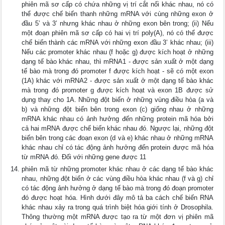
phiên mã sơ cấp có chứa những vị trí cắt nối khác nhau, nó có
thể được chế biến thanh những mRNA với cùng những exon ở
đầu 5’ và 3’ nhưng khác nhau ở những exon bên trong; (ii) Nếu
một đoạn phiên mã sơ cấp có hai vị trí poly(A), nó có thể được
chế biến thành các mRNA với những exon đầu 3’ khác nhau; (iii)
Nếu các promoter khác nhau (f hoặc g) được kích hoạt ở những
dạng tế bào khác nhau, thì mRNA1 - được sản xuất ở một dạng
tế bào mà trong đó promoter f được kích hoạt - sẽ có một exon
(1A) khác với mRNA2 - được sản xuất ở một dạng tế bào khác
mà trong đó promoter g được kích hoạt và exon 1B được sử
dụng thay cho 1A. Những đột biến ở những vùng điều hòa (a và
b) và những đột biến bên trong exon (c) giống nhau ở những
mRNA khác nhau có ảnh hưởng đến những protein mã hóa bởi
cả hai mRNA được chế biến khác nhau đó. Ngược lại, những đột
biến bên trong các đoạn exon (d và e) khác nhau ở những mRNA
khác nhau chỉ có tác động ảnh hưởng đến protein được mã hóa
từ mRNA đó. Đối với những gene được 11
phiên mã từ những promoter khác nhau ở các dạng tế bào khác
nhau, những đột biến ở các vùng điều hòa khác nhau (f và g) chỉ
có tác động ảnh hưởng ở dạng tế bào mà trong đó đoạn promoter
đó được hoạt hóa. Hình dưới đây mô tả ba cách chế biến RNA
khác nhau xảy ra trong quá trình biệt hóa giới tính ở Drosophila.
Thông thường một mRNA được tạo ra từ một đơn vị phiên mã