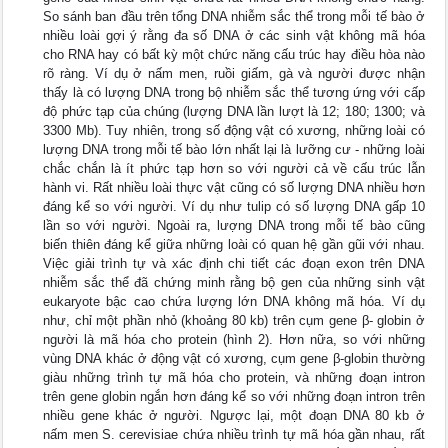
So sánh ban đầu trên tổng DNA nhiễm sắc thể trong mỗi tế bào ở
nhiều loài gợi ý rằng đa số DNA ở các sinh vật không mã hóa
cho RNA hay có bất kỳ một chức năng cấu trúc hay điều hòa nào
rõ ràng. Ví dụ ở nấm men, ruồi giấm, gà và người được nhận
thấy là có lượng DNA trong bộ nhiễm sắc thể tương ứng với cấp
độ phức tạp của chúng (lượng DNA lần lượt là 12; 180; 1300; và
3300 Mb). Tuy nhiên, trong số động vật có xương, những loài có
lượng DNA trong mỗi tế bào lớn nhất lại là lưỡng cư - những loài
chắc chắn là ít phức tạp hơn so với người cả về cấu trúc lẫn
hành vi. Rất nhiều loài thực vật cũng có số lượng DNA nhiều hơn
đáng kể so với người. Ví dụ như tulip có số lượng DNA gấp 10
lần so với người. Ngoài ra, lượng DNA trong mỗi tế bào cũng
biến thiên đáng kể giữa những loài có quan hệ gần gũi với nhau.
Việc giải trình tự và xác định chi tiết các đoạn exon trên DNA
nhiễm sắc thể đã chứng minh rằng bộ gen của những sinh vật
eukaryote bậc cao chứa lượng lớn DNA không mã hóa. Ví dụ
như, chỉ một phần nhỏ (khoảng 80 kb) trên cụm gene β- globin ở
người là mã hóa cho protein (hình 2). Hơn nữa, so với những
vùng DNA khác ở động vật có xương, cụm gene β-globin thường
giàu những trình tự mã hóa cho protein, và những đoạn intron
trên gene globin ngắn hơn đáng kể so với những đoạn intron trên
nhiều gene khác ở người. Ngược lại, một đoạn DNA 80 kb ở
nấm men S. cerevisiae chứa nhiều trình tự mã hóa gần nhau, rất