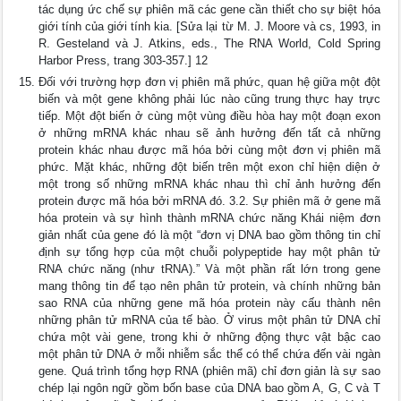
tác dụng ức chế sự phiên mã các gene cần thiết cho sự biệt hóa
giới tính của giới tính kia. [Sửa lại từ M. J. Moore và cs, 1993, in
R. Gesteland và J. Atkins, eds., The RNA World, Cold Spring
Harbor Press, trang 303-357.] 12
Đối với trường hợp đơn vị phiên mã phức, quan hệ giữa một đột
biến và một gene không phải lúc nào cũng trung thực hay trực
tiếp. Một đột biến ở cùng một vùng điều hòa hay một đoạn exon
ở những mRNA khác nhau sẽ ảnh hưởng đến tất cả những
protein khác nhau được mã hóa bởi cùng một đơn vị phiên mã
phức. Mặt khác, những đột biến trên một exon chỉ hiện diện ở
một trong số những mRNA khác nhau thì chỉ ảnh hưởng đến
protein được mã hóa bởi mRNA đó. 3.2. Sự phiên mã ở gene mã
hóa protein và sự hình thành mRNA chức năng Khái niệm đơn
giản nhất của gene đó là một “đơn vị DNA bao gồm thông tin chỉ
định sự tổng hợp của một chuỗi polypeptide hay một phân tử
RNA chức năng (như tRNA).” Và một phần rất lớn trong gene
mang thông tin để tạo nên phân tử protein, và chính những bản
sao RNA của những gene mã hóa protein này cấu thành nên
những phân tử mRNA của tế bào. Ở virus một phân tử DNA chỉ
chứa một vài gene, trong khi ở những động thực vật bậc cao
một phân tử DNA ở mỗi nhiễm sắc thể có thể chứa đến vài ngàn
gene. Quá trình tổng hợp RNA (phiên mã) chỉ đơn giản là sự sao
chép lại ngôn ngữ gồm bốn base của DNA bao gồm A, G, C và T