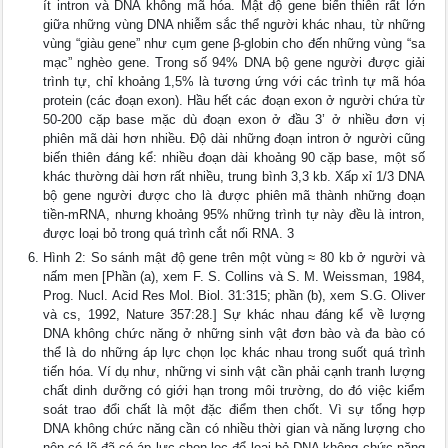
ít intron và DNA không mã hóa. Mật độ gene biến thiên rất lớn
giữa những vùng DNA nhiễm sắc thể người khác nhau, từ những
vùng “giàu gene” như cụm gene β-globin cho đến những vùng “sa
mạc” nghèo gene. Trong số 94% DNA bộ gene người được giải
trình tự, chỉ khoảng 1,5% là tương ứng với các trình tự mã hóa
protein (các đoạn exon). Hầu hết các đoạn exon ở người chứa từ
50-200 cặp base mặc dù đoạn exon ở đầu 3’ ở nhiều đơn vị
phiên mã dài hơn nhiều. Độ dài những đoạn intron ở người cũng
biến thiên đáng kể: nhiều đoạn dài khoảng 90 cặp base, một số
khác thường dài hơn rất nhiều, trung bình 3,3 kb. Xấp xỉ 1/3 DNA
bộ gene người được cho là được phiên mã thành những đoạn
tiền-mRNA, nhưng khoảng 95% những trình tự này đều là intron,
được loại bỏ trong quá trình cắt nối RNA. 3
Hình 2: So sánh mật độ gene trên một vùng ≈ 80 kb ở người và
nấm men [Phần (a), xem F. S. Collins và S. M. Weissman, 1984,
Prog. Nucl. Acid Res Mol. Biol. 31:315; phần (b), xem S.G. Oliver
và cs, 1992, Nature 357:28.] Sự khác nhau đáng kể về lượng
DNA không chức năng ở những sinh vật đơn bào và đa bào có
thể là do những áp lực chọn lọc khác nhau trong suốt quá trình
tiến hóa. Ví dụ như, những vi sinh vật cần phải cạnh tranh lượng
chất dinh dưỡng có giới hạn trong môi trường, do đó việc kiểm
soát trao đổi chất là một đặc điểm then chốt. Vì sự tổng hợp
DNA không chức năng cần có nhiều thời gian và năng lượng cho
nên có lẽ đã có áp lực chọn lọc để loại bỏ DNA không chức năng