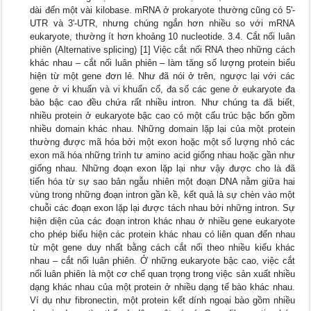
dài đến một vài kilobase. mRNA ở prokaryote thường cũng có 5'-
UTR và 3'-UTR, nhưng chúng ngắn hơn nhiều so với mRNA
eukaryote, thường ít hơn khoảng 10 nucleotide. 3.4. Cắt nối luân
phiên (Alternative splicing) [1] Việc cắt nối RNA theo những cách
khác nhau – cắt nối luân phiên – làm tăng số lượng protein biểu
hiện từ một gene đơn lẻ. Như đã nói ở trên, ngược lại với các
gene ở vi khuẩn và vi khuẩn cổ, đa số các gene ở eukaryote đa
bào bậc cao đều chứa rất nhiều intron. Như chúng ta đã biết,
nhiều protein ở eukaryote bậc cao có một cấu trúc bậc bốn gồm
nhiều domain khác nhau. Những domain lặp lại của một protein
thường được mã hóa bởi một exon hoặc một số lượng nhỏ các
exon mã hóa những trình tư amino acid giống nhau hoặc gần như
giống nhau. Những đoạn exon lặp lại như vậy được cho là đã
tiến hóa từ sự sao bản ngẫu nhiên một đoạn DNA nằm giữa hai
vùng trong những đoạn intron gần kề, kết quả là sự chèn vào một
chuỗi các đoạn exon lặp lại được tách nhau bởi những intron. Sự
hiện diện của các đoạn intron khác nhau ở nhiều gene eukaryote
cho phép biểu hiện các protein khác nhau có liên quan đến nhau
từ một gene duy nhất bằng cách cắt nối theo nhiều kiểu khác
nhau – cắt nối luân phiên. Ở những eukaryote bậc cao, việc cắt
nối luân phiên là một cơ chế quan trọng trong việc sản xuất nhiều
dạng khác nhau của một protein ở nhiều dạng tế bào khác nhau.
Ví dụ như fibronectin, một protein kết dính ngoại bào gồm nhiều