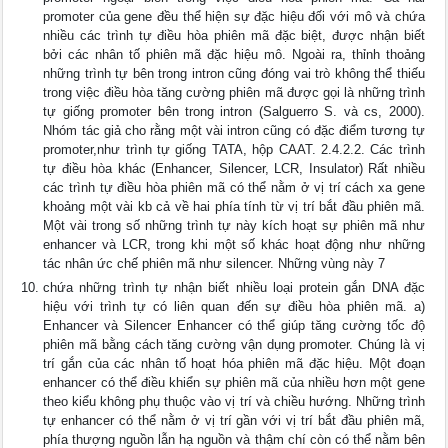
promoter của gene đều thể hiện sự đặc hiệu đối với mô và chứa
nhiều các trình tự điều hòa phiên mã đặc biệt, được nhận biết
bởi các nhân tố phiên mã đặc hiệu mô. Ngoài ra, thỉnh thoảng
những trình tự bên trong intron cũng đóng vai trò không thể thiếu
trong việc điều hòa tăng cường phiên mã được gọi là những trình
tự giống promoter bên trong intron (Salguerro S. và cs, 2000).
Nhóm tác giả cho rằng một vài intron cũng có đặc điểm tương tự
promoter,như trình tự giống TATA, hộp CAAT. 2.4.2.2. Các trình
tự điều hòa khác (Enhancer, Silencer, LCR, Insulator) Rất nhiều
các trình tự điều hòa phiên mã có thể nằm ở vị trí cách xa gene
khoảng một vài kb cả về hai phía tính từ vị trí bắt đầu phiên mã.
Một vài trong số những trình tự này kích hoạt sự phiên mã như
enhancer và LCR, trong khi một số khác hoạt động như những
tác nhân ức chế phiên mã như silencer. Những vùng này 7
chứa những trình tự nhận biết nhiều loại protein gắn DNA đặc
hiệu với trình tự có liên quan đến sự điều hòa phiên mã. a)
Enhancer và Silencer Enhancer có thể giúp tăng cường tốc độ
phiên mã bằng cách tăng cường vận dụng promoter. Chúng là vị
trí gắn của các nhân tố hoạt hóa phiên mã đặc hiệu. Một đoạn
enhancer có thể điều khiển sự phiên mã của nhiều hơn một gene
theo kiểu không phụ thuộc vào vị trí và chiều hướng. Những trình
tự enhancer có thể nằm ở vị trí gần với vị trí bắt đầu phiên mã,
phía thượng nguồn lẫn hạ nguồn và thậm chí còn có thể nằm bên