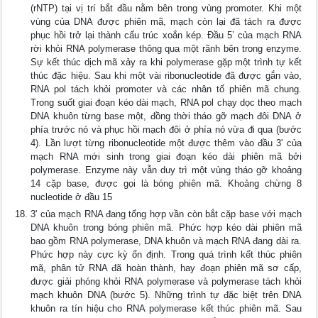
(rNTP) tại vị trí bắt đầu nằm bên trong vùng promoter. Khi một
vùng của DNA được phiên mã, mạch còn lại đã tách ra được
phục hồi trở lại thành cấu trúc xoắn kép. Đầu 5’ của mạch RNA
rời khỏi RNA polymerase thông qua một rãnh bên trong enzyme.
Sự kết thúc dịch mã xảy ra khi polymerase gặp một trình tự kết
thúc đặc hiệu. Sau khi một vài ribonucleotide đã được gắn vào,
RNA pol tách khỏi promoter và các nhân tố phiên mã chung.
Trong suốt giai đoạn kéo dài mạch, RNA pol chạy dọc theo mạch
DNA khuôn từng base một, đồng thời tháo gỡ mạch đôi DNA ở
phía trước nó và phục hồi mạch đôi ở phía nó vừa đi qua (bước
4). Lần lượt từng ribonucleotide một được thêm vào đầu 3' của
mạch RNA mới sinh trong giai đoạn kéo dài phiên mã bởi
polymerase. Enzyme này vẫn duy trì một vùng tháo gỡ khoảng
14 cặp base, được gọi là bóng phiên mã. Khoảng chừng 8
nucleotide ở đầu 15
3' của mạch RNA đang tổng hợp vần còn bắt cặp base với mạch
DNA khuôn trong bóng phiên mã. Phức hợp kéo dài phiên mã
bao gồm RNA polymerase, DNA khuôn và mạch RNA đang dài ra.
Phức hợp này cực kỳ ổn định. Trong quá trình kết thúc phiên
mã, phân tử RNA đã hoàn thành, hay đoạn phiên mã sơ cấp,
được giải phóng khỏi RNA polymerase và polymerase tách khỏi
mạch khuôn DNA (bước 5). Những trình tự đặc biệt trên DNA
khuôn ra tín hiệu cho RNA polymerase kết thúc phiên mã. Sau