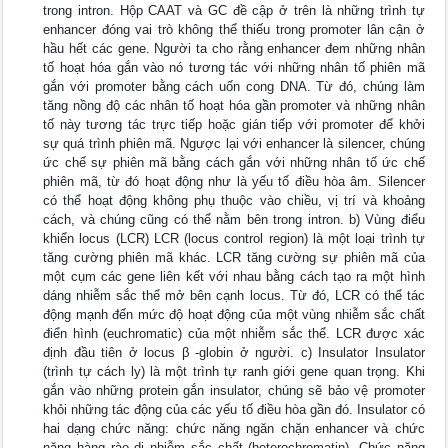
trong intron. Hộp CAAT và GC đề cập ở trên là những trình tự
enhancer đóng vai trò không thể thiếu trong promoter lân cận ở
hầu hết các gene. Người ta cho rằng enhancer đem những nhân
tố hoạt hóa gắn vào nó tương tác với những nhân tố phiên mã
gắn với promoter bằng cách uốn cong DNA. Từ đó, chúng làm
tăng nồng độ các nhân tố hoạt hóa gần promoter và những nhân
tố này tương tác trực tiếp hoặc gián tiếp với promoter để khởi
sự quá trình phiên mã. Ngược lại với enhancer là silencer, chúng
ức chế sự phiên mã bằng cách gắn với những nhân tố ức chế
phiên mã, từ đó hoạt động như là yếu tố điều hòa âm. Silencer
có thể hoạt động không phụ thuộc vào chiều, vị trí và khoảng
cách, và chúng cũng có thể nằm bên trong intron. b) Vùng điểu
khiển locus (LCR) LCR (locus control region) là một loại trình tự
tăng cường phiên mã khác. LCR tăng cường sự phiên mã của
một cụm các gene liên kết với nhau bằng cách tạo ra một hình
dáng nhiễm sắc thể mở bên cạnh locus. Từ đó, LCR có thể tác
động mạnh đến mức độ hoạt động của một vùng nhiễm sắc chất
điển hình (euchromatic) của một nhiễm sắc thể. LCR được xác
định đầu tiên ở locus β -globin ở người. c) Insulator Insulator
(trình tự cách ly) là một trình tự ranh giới gene quan trọng. Khi
gắn vào những protein gắn insulator, chúng sẽ bảo vệ promoter
khỏi những tác động của các yếu tố điều hòa gần đó. Insulator có
hai dạng chức năng: chức năng ngăn chặn enhancer và chức
năng hàng rào dị nhiễm sắc chất (heterochromatin). Chức năng