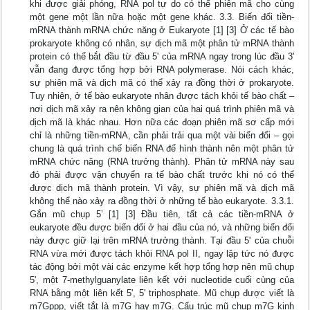
khi được giải phóng, RNA pol tự do có thể phiên mã cho cùng
một gene một lần nữa hoặc một gene khác. 3.3. Biến đổi tiền-
mRNA thành mRNA chức năng ở Eukaryote [1] [3] Ở các tế bào
prokaryote không có nhân, sự dịch mã một phân tử mRNA thành
protein có thể bắt đầu từ đầu 5' của mRNA ngay trong lúc đầu 3'
vẫn đang được tổng hợp bởi RNA polymerase. Nói cách khác,
sự phiên mã và dịch mã có thể xảy ra đồng thời ở prokaryote.
Tuy nhiên, ở tế bào eukaryote nhân được tách khỏi tế bào chất –
nơi dịch mã xảy ra nên không gian của hai quá trình phiên mã và
dịch mã là khác nhau. Hơn nữa các đoạn phiên mã sơ cấp mới
chỉ là những tiền-mRNA, cần phải trải qua một vài biến đổi – gọi
chung là quá trình chế biến RNA để hình thành nên một phân tử
mRNA chức năng (RNA trưởng thành). Phân tử mRNA này sau
đó phải được vận chuyển ra tế bào chất trước khi nó có thể
được dịch mã thành protein. Vì vậy, sự phiên mã và dịch mã
không thể nào xảy ra đồng thời ở những tế bào eukaryote. 3.3.1.
Gắn mũ chụp 5’ [1] [3] Đầu tiên, tất cả các tiền-mRNA ở
eukaryote đều được biến đổi ở hai đầu của nó, và những biến đổi
này được giữ lại trên mRNA trưởng thành. Tại đầu 5' của chuỗi
RNA vừa mới được tách khỏi RNA pol II, ngay lập tức nó được
tác động bởi một vài các enzyme kết hợp tổng hợp nên mũ chụp
5', một 7-methylguanylate liên kết với nucleotide cuối cùng của
RNA bằng một liên kết 5', 5' triphosphate. Mũ chụp được viết là
m7Gppp, viết tắt là m7G hay m7G. Cấu trúc mũ chụp m7G kinh