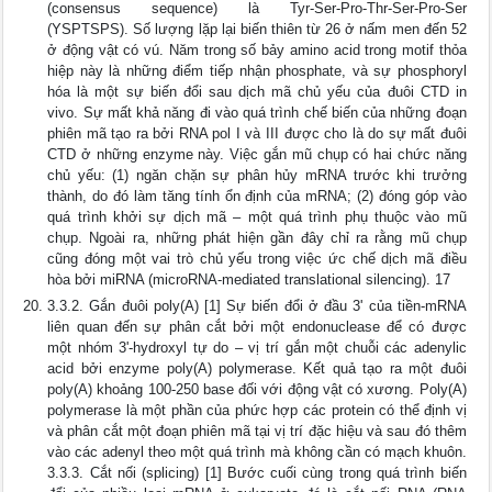
(consensus sequence) là Tyr-Ser-Pro-Thr-Ser-Pro-Ser
(YSPTSPS). Số lượng lặp lại biến thiên từ 26 ở nấm men đến 52
ở động vật có vú. Năm trong số bảy amino acid trong motif thỏa
hiệp này là những điểm tiếp nhận phosphate, và sự phosphoryl
hóa là một sự biến đổi sau dịch mã chủ yếu của đuôi CTD in
vivo. Sự mất khả năng đi vào quá trình chế biến của những đoạn
phiên mã tạo ra bởi RNA pol I và III được cho là do sự mất đuôi
CTD ở những enzyme này. Việc gắn mũ chụp có hai chức năng
chủ yếu: (1) ngăn chặn sự phân hủy mRNA trước khi trưởng
thành, do đó làm tăng tính ổn định của mRNA; (2) đóng góp vào
quá trình khởi sự dịch mã – một quá trình phụ thuộc vào mũ
chụp. Ngoài ra, những phát hiện gần đây chỉ ra rằng mũ chụp
cũng đóng một vai trò chủ yếu trong việc ức chế dịch mã điều
hòa bởi miRNA (microRNA-mediated translational silencing). 17
3.3.2. Gắn đuôi poly(A) [1] Sự biến đổi ở đầu 3' của tiền-mRNA
liên quan đến sự phân cắt bởi một endonuclease để có được
một nhóm 3'-hydroxyl tự do – vị trí gắn một chuỗi các adenylic
acid bởi enzyme poly(A) polymerase. Kết quả tạo ra một đuôi
poly(A) khoảng 100-250 base đối với động vật có xương. Poly(A)
polymerase là một phần của phức hợp các protein có thể định vị
và phân cắt một đoạn phiên mã tại vị trí đặc hiệu và sau đó thêm
vào các adenyl theo một quá trình mà không cần có mạch khuôn.
3.3.3. Cắt nối (splicing) [1] Bước cuối cùng trong quá trình biến