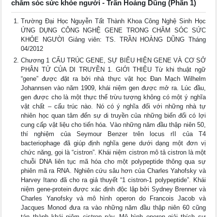
chăm sóc sức khỏe người - Trần Hoàng Dũng (Phần 1)
Trường Đại Học Nguyễn Tất Thành Khoa Công Nghệ Sinh Học
ỨNG DỤNG CÔNG NGHỆ GENE TRONG CHĂM SÓC SỨC
KHỎE NGƯỜI Giảng viên: TS. TRẦN HOÀNG DŨNG Tháng
04/2012
Chương 1 CẤU TRÚC GENE, SỰ BIỂU HIỆN GENE VÀ CƠ SỞ
PHÂN TỬ CỦA DI TRUYỀN 1. GIỚI THIỆU Từ khi thuật ngữ
“gene” được đặt ra bởi nhà thực vật học Đan Mạch Wilhelm
Johannsen vào năm 1909, khái niệm gen được mở ra. Lúc đầu,
gen được cho là một thực thể trừu tượng không có một ý nghĩa
vật chất – cấu trúc nào. Nó có ý nghĩa đối với những nhà tự
nhiên học quan tâm đến sự di truyền của những biến đổi có lợi
cung cấp vật liệu cho tiến hóa. Vào những năm đầu thập niên 50,
thí nghiệm của Seymour Benzer trên locus rII của T4
bacteriophage đã giúp định nghĩa gene dưới dạng một đơn vị
chức năng, gọi là “cistron”. Khái niệm cistron mô tả cistron là một
chuỗi DNA liên tục mã hóa cho một polypeptide thông qua sự
phiên mã ra RNA. Nghiên cứu sâu hơn của Charles Yahofsky và
Harvey Itano đã cho ra giả thuyết “1 cistron-1 polypeptide”. Khái
niệm gene-protein được xác định độc lập bởi Sydney Brenner và
Charles Yanofsky và mô hình operon do Francois Jacob và
Jacques Monod đưa ra vào những năm đầu thập niên 60 cũng
tán thành khái niệm cistron này. Mô hình operon giải thích sự