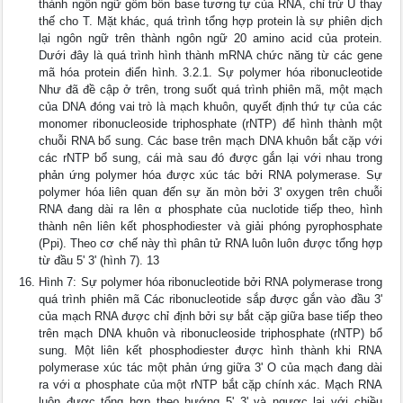
thành ngôn ngữ gồm bốn base tương tự của RNA, chỉ trừ U thay
thế cho T. Mặt khác, quá trình tổng hợp protein là sự phiên dịch
lại ngôn ngữ trên thành ngôn ngữ 20 amino acid của protein.
Dưới đây là quá trình hình thành mRNA chức năng từ các gene
mã hóa protein điển hình. 3.2.1. Sự polymer hóa ribonucleotide
Như đã đề cập ở trên, trong suốt quá trình phiên mã, một mạch
của DNA đóng vai trò là mạch khuôn, quyết định thứ tự của các
monomer ribonucleoside triphosphate (rNTP) để hình thành một
chuỗi RNA bổ sung. Các base trên mạch DNA khuôn bắt cặp với
các rNTP bổ sung, cái mà sau đó được gắn lại với nhau trong
phản ứng polymer hóa được xúc tác bởi RNA polymerase. Sự
polymer hóa liên quan đến sự ăn mòn bởi 3' oxygen trên chuỗi
RNA đang dài ra lên α phosphate của nuclotide tiếp theo, hình
thành nên liên kết phosphodiester và giải phóng pyrophosphate
(Ppi). Theo cơ chế này thì phân tử RNA luôn luôn được tổng hợp
từ đầu 5' 3' (hình 7). 13
Hình 7: Sự polymer hóa ribonucleotide bởi RNA polymerase trong
quá trình phiên mã Các ribonucleotide sắp được gắn vào đầu 3'
của mạch RNA được chỉ định bởi sự bắt cặp giữa base tiếp theo
trên mạch DNA khuôn và ribonucleoside triphosphate (rNTP) bổ
sung. Một liên kết phosphodiester được hình thành khi RNA
polymerase xúc tác một phản ứng giữa 3' O của mạch đang dài
ra với α phosphate của một rNTP bắt cặp chính xác. Mạch RNA
luôn được tổng hợp theo hướng 5' 3' và ngược lại với chiều