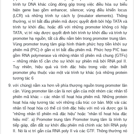
trình tự DNA khác cũng đóng góp trong việc điều hòa sự biểu
hiện gene bao gồm enhancer, silencer, vùng điều khiển locus
(LCR) và những trình tự cách ly (insulator elements). Thông
thường, vị trí bắt đầu phiên mã được quyết định bởi hộp TATA và
trình tự khởi đầu, hoặc đối với những promoter không có hộp
TATA, vị trí này được quyết định bởi trình tự khởi đầu và trình tự
promoter hạ nguồn, tất cả đều nằm bên trong promoter trung tâm.
Vùng promoter trung tâm giúp hình thành phức hợp tiền khởi sự
phiên mã (PIC) ở gần vị trí bắt đầu phiên mã. Phức hợp PIC bao
gồm RNA polymerase và những nhân tố phiên mã chung (GTFs)
– những nhân tố cần cho sự khởi sự phiên mã bởi RNA pol II.
Tuy nhiên, hiệu quả và tính đặc hiệu trong việc nhận biết
promoter phụ thuộc vào một vài trình tự khác (và những protein
tương tác 6
với chúng) nằm xa hơn về phía thượng nguồn trong promoter lân
cận. Vùng promoter lân cận là nơi gắn của một nhóm các nhân tố
phiên mã khác – các nhân tố hoạt hóa phiên mã. Những protein
hoạt hóa này tương tác với những cấu trúc cơ bản. Một vài các
nhân tố hoạt hóa có thể có tính đặc hiệu với mô và được gọi là
“những nhân tố phiên mã đặc hiệu” hoặc “nhân tố hoạt hóa đặc
hiệu mô”. a) Promoter trung tâm Promoter trung tâm là trình tự
tiếp giáp, dẫn dắt sự khởi đầu phiên mã chính xác bởi RNA poly
II. Nó là vị trí gắn của RNA poly II và các GTF. Thông thường nó