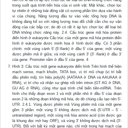
trong suốt quá trình tiến hóa của vi sinh vật. Mặt khác, chọn lọc
tự nhiên ở những loài động vật có xương phần lớn dựa vào hành
vi của chúng. Năng lượng đầu tư vào việc tổng hợp DNA là
không đáng kể so với năng lượng trao đổi chất cần cho sự vận
động của các bắp cơ; do đó có rất ít áp lực chọn lọc để loại bỏ
DNA không chức năng này. 2.4. Cấu trúc gene mã hóa protein
điển hình ở eukaryote Cấu trúc của một gene mã hóa protein điển
hình ở eukaryote được minh họa ở hình dưới đây. Có 3 phần
chính: một vùng cánh 5′ (5′-flank) ở đầu 5′ của gene; một vùng
được phiên mã ở giữa; và một vùng cánh 3′ (3' -flank) ở đầu 3′
của gene. Promoter nằm ở đầu 5′ của gene. 4
Hình 3: Cấu trúc một gene eukaryote điển hình Trên hình thể hiện
mạch sense, mạch khuôn, TATA box, vị trí mũ chụp (vị trí bắt
đầu phiên mã), tín hiệu poly(A) (AATAAA ở DNA và AAUAAA ở
RNA), vị trí cho và nhận sự ghép nối trên intron (GT AG ở DNA;
GU AG ở RNA), cũng như quá trình chế biến tiền-mRNA. Trên
hình cho thấy đoạn exon 1 và một phần nhỏ ở đầu 5′ của đoạn
exon 2 là những đoạn không mã hóa, do đó chúng cấu tạo nên 5'-
UTR. 2.4.1. Vùng được phiên mã Vùng phiên mã của một gene
gồm 3 phần: một vùng 5′ không được dịch mã (5′-UTR – 5′ -
untranslated region), một vùng mã hóa amino acid (còn được gọi
là khung đọc mở hay ORF), và vùng 3′ không được dịch mã (3′-
UTR). Đối với bất kỳ một gene nào, chỉ một trong hai mạch của