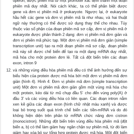
operon, được phiên mã từ một promoter xác định thành một đoạn
phiên mã duy nhất. Nói cách khác, ta có thể phân biệt được
gene và đơn vị phiên mã ở prokaryote. Ngược lại, ở eukaryote
hầu hết các gene và đơn vị phiên mã là như nhau, và hai thuật
ngữ này thường có thể được sử dụng thay thế cho nhau. Tùy
thuộc vào số phận của đoạn phiên mã sơ cấp, đơn vị phiên mã ở
eukaryote được phân thành 2 dạng: đơn vị phiên mã đơn giản và
đơn vị phiên mã phức tạp. Một đơn vị phiên mã đơn giản (simple
transcription unit) tạo ra một đoạn phiên mã sơ cấp, đoạn phiên
mã này sẽ được chế biến để tạo ra một dạng mRNA duy nhất,
mã hóa cho một protein đơn lẻ. Tất cả đột biến trên các đoạn
exon, intron 9
và những vùng điều hòa phiên mã đều có thể ảnh hưởng đến sự
biểu hiện của protein được mã hóa bởi một đơn vị phiên mã đơn
giản (hình 4). Hình 4: Đơn vị phiên mã đơn (simple transcription
unit) Một đơn vị phiên mã đơn giản gồm một vùng mã hóa cho
một protein, kéo dài từ mũ chụp đầu 5’ cho đến vùng poly(A) ở
đầu 3’ và các vùng điều hòa có liên quan. Các đoạn intron nằm
xen kẽ giữa các đoạn exon (hình chữ nhật màu xanh) và được
loại bỏ trong suốt quá trình chế biến các tiền-mRNA và do đó
không hiện diện trên phân tử mRNA chức năng đơn cistron
(monocistron). Những đột biến trên vùng điều hòa phiên mã (đột
biến a, b) có thể làm giảm hay ngăn chặn sự phiên mã, từ đó làm
giảm hay xóa bỏ sự tổng hợp protein được mã hóa. Một đột biến