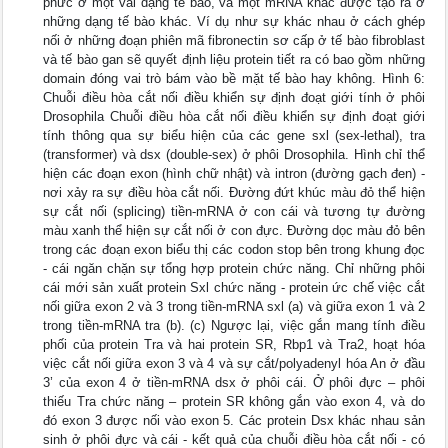
phức ở một vài dạng tế bào, và một mRNA khác được tạo ra ở
những dạng tế bào khác. Ví dụ như sự khác nhau ở cách ghép
nối ở những đoạn phiên mã fibronectin sơ cấp ở tế bào fibroblast
và tế bào gan sẽ quyết định liệu protein tiết ra có bao gồm những
domain đóng vai trò bám vào bề mặt tế bào hay không. Hình 6:
Chuỗi điều hòa cắt nối điều khiển sự định đoạt giới tính ở phôi
Drosophila Chuỗi điều hòa cắt nối điều khiển sự định đoạt giới
tính thông qua sự biểu hiện của các gene sxl (sex-lethal), tra
(transformer) và dsx (double-sex) ở phôi Drosophila. Hình chỉ thể
hiện các đoạn exon (hình chữ nhật) và intron (đường gạch đen) -
nơi xảy ra sự điều hòa cắt nối. Đường đứt khúc màu đỏ thể hiện
sự cắt nối (splicing) tiền-mRNA ở con cái và tương tự đường
màu xanh thể hiện sự cắt nối ở con đực. Đường dọc màu đỏ bên
trong các đoạn exon biểu thị các codon stop bên trong khung đọc
- cái ngăn chặn sự tổng hợp protein chức năng. Chỉ những phôi
cái mới sản xuất protein Sxl chức năng - protein ức chế việc cắt
nối giữa exon 2 và 3 trong tiền-mRNA sxl (a) và giữa exon 1 và 2
trong tiền-mRNA tra (b). (c) Ngược lại, việc gắn mang tính điều
phối của protein Tra và hai protein SR, Rbp1 và Tra2, hoạt hóa
việc cắt nối giữa exon 3 và 4 và sự cắt/polyadenyl hóa An ở đầu
3’ của exon 4 ở tiền-mRNA dsx ở phôi cái. Ở phôi đực – phôi
thiếu Tra chức năng – protein SR không gắn vào exon 4, và do
đó exon 3 được nối vào exon 5. Các protein Dsx khác nhau sản
sinh ở phôi đực và cái - kết quả của chuỗi điều hòa cắt nối - có