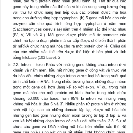
nhau, tạo ra 5 protein khác nhau (màu xanh lá). Trật tự của các
gene này trong nhiễn sắc thể của vi khuẩn song song tương ứng
với thứ tự chức năng liên tiếp của các protein được mã hóa
trong con đường tổng hợp tryptophan. (b) 5 gene mã hóa cho các
enzyme cần cho quá trình tổng hợp tryptophan ở nấm men
(Saccharomyces cerevisiae) nằm trên 4 nhiễm sắc thể khác nhau
(IV, V, VII và XI). Mỗi gene được phiên mã từ promoter của
chính nó tạo ra đoạn phiên mã sơ cấp được chế biến thành phân
tử mRNA chức năng mã hóa cho ra một protein đơn lẻ. Chiều dài
của các nhiễm sắc thể trên được thể hiện ở bên phải và tính
bằng kilobase (103 base). 2
2.2. Intron – Exon Khác với những gene không chứa intron ở vi
khuẩn và nấm men, hầu hết những gene ở động vật và thực vật
đa bào đều chứa những đoạn intron được loại bỏ trong suốt quá
trình chế biến mRNA. Trong nhiều trường hợp, những đoạn intron
trong một gene dài hơn đáng kể so với exon. Ví dụ, trong một
gene mã hóa cho một protein có kích thước trung bình chứa
khoảng 50.000 cặp base, hơn 95% là intron và những vùng
không mã hóa ở đầu 5′ và 3′. Nhiều phân tử protein lớn ở những
sinh vật bậc cao có những domain lặp lại, được mã hóa bởi
những gen bao gồm những đoạn exon tương tự lặp đi lặp lại và
xen kẽ bởi những đoạn intron có chiều dài biến thiên. 2.3. Sự tổ
chức các gene và DNA không mã hóa trên nhiễm sắc thể Bộ
gene của nhiều sinh vật chứa rất nhiều DNA không chức năng.