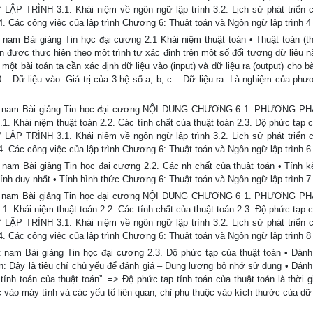
LẬP TRÌNH 3.1. Khái niệm về ngôn ngữ lập trình 3.2. Lịch sử phát triển 
3.4. Các công việc của lập trình Chương 6: Thuật toán và Ngôn ngữ lập trình 4
am Bài giảng Tin học đại cương 2.1 Khái niệm thuật toán • Thuật toán (thu
án được thực hiện theo một trình tự xác định trên một số đối tượng dữ liệu n
t bài toán ta cần xác định dữ liệu vào (input) và dữ liệu ra (output) cho bà
 – Dữ liệu vào: Giá trị của 3 hệ số a, b, c – Dữ liệu ra: Là nghiệm của phươ
iệt nam Bài giảng Tin học đại cương NỘI DUNG CHƯƠNG 6 1. PHƯƠNG PH
i niệm thuật toán 2.2. Các tính chất của thuật toán 2.3. Độ phức tạp c
LẬP TRÌNH 3.1. Khái niệm về ngôn ngữ lập trình 3.2. Lịch sử phát triển 
3.4. Các công việc của lập trình Chương 6: Thuật toán và Ngôn ngữ lập trình 6
nam Bài giảng Tin học đại cương 2.2. Các nh chất của thuật toán • Tính kế
Tính duy nhất • Tính hình thức Chương 6: Thuật toán và Ngôn ngữ lập trình 7
iệt nam Bài giảng Tin học đại cương NỘI DUNG CHƯƠNG 6 1. PHƯƠNG PH
i niệm thuật toán 2.2. Các tính chất của thuật toán 2.3. Độ phức tạp c
LẬP TRÌNH 3.1. Khái niệm về ngôn ngữ lập trình 3.2. Lịch sử phát triển 
3.4. Các công việc của lập trình Chương 6: Thuật toán và Ngôn ngữ lập trình 8
 nam Bài giảng Tin học đại cương 2.3. Độ phức tạp của thuật toán • Đánh
iện: Đây là tiêu chí chủ yếu để đánh giá – Dung lượng bộ nhớ sử dụng • Đánh 
tính toán của thuật toán”. => Độ phức tạp tính toán của thuật toán là thời g
 vào máy tính và các yếu tố liên quan, chỉ phụ thuộc vào kích thước của dữ 