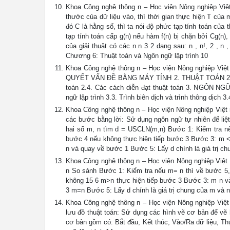
Khoa Công nghệ thông n – Học viện Nông nghiệp Việt 
thước của dữ liệu vào, thì thời gian thực hiện T của 
đó C là hằng số, thì ta nói độ phức tạp tính toán của 
tạp tính toán cấp g(n) nếu hàm f(n) bị chặn bởi Cg(n),
của giải thuật có các n n 3 2 dạng sau: n , n!, 2 , n
Chương 6: Thuật toán và Ngôn ngữ lập trình 10
Khoa Công nghệ thông n – Học viện Nông nghiệp V
QUYẾT VẤN ĐỀ BẰNG MÁY TÍNH 2. THUẬT TOÁN 2.1. Khá
toán 2.4. Các cách diễn đạt thuật toán 3. NGÔN NGỮ 
ngữ lập trình 3.3. Trình biên dịch và trình thông dịch 
Khoa Công nghệ thông n – Học viện Nông nghiệp Việt n
các bước bằng lời: Sử dụng ngôn ngữ tự nhiên để li
hai số m, n tìm d = USCLN(m,n) Bước 1: Kiểm tra n
bước 4 nếu không thực hiện tiếp bước 3 Bước 3: m <
n và quay về bước 1 Bước 5: Lấy d chính là giá trị c
Khoa Công nghệ thông n – Học viện Nông nghiệp V
n So sánh Bước 1: Kiểm tra nếu m= n thì về bước 5
không 15 6 m>n thực hiện tiếp bước 3 Bước 3: m n v
3 m=n Bước 5: Lấy d chính là giá trị chung của m và 
Khoa Công nghệ thông n – Học viện Nông nghiệp Việt 
lưu đồ thuật toán: Sử dụng các hình vẽ cơ bản để vẽ h
cơ bản gồm có: Bắt đầu, Kết thúc, Vào/Ra dữ liệu, Th