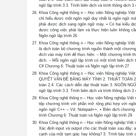
ngữ lập trình 3.3. Trình biên dịch và trình thông dịch 
Khoa Công nghệ thông n – Học viện Nông nghiệp Việt n
chỉ hiểu được một ngôn ngữ duy nhất là ngôn ngữ máy
phải được dịch sang ngôn ngữ máy. • Có hai kiểu dịch:
được công việc phải làm và thực hiện luôn không c
Ngôn ngữ lập trình 26
Khoa Công nghệ thông n – Học viện Nông nghiệp Việt n
là dịch toàn bộ chương trình nguồn thành một chương
đích vào máy tính để thực hiện. – Một chương trình t
dịch. – Mỗi ngôn ngữ lập trình có một trình biên dịch
C# Chương 6: Thuật toán và Ngôn ngữ lập trình 27
Khoa Công nghệ thông n – Học viện Nông nghiệp V
QUYẾT VẤN ĐỀ BẰNG MÁY TÍNH 2. THUẬT TOÁN 2.1. Khá
toán 2.4. Các cách diễn đạt thuật toán 3. NGÔN NGỮ 
ngữ lập trình 3.3. Trình biên dịch và trình thông dịch 
Khoa Công nghệ thông n – Học viện Nông nghiệp Việt n
tệp chương trình với phần mở rộng phù hợp với ngôn
ngôn ngữ C++ – Vd: Notepad++, • Biên dịch chương 
trình Chương 6: Thuật toán và Ngôn ngữ lập trình 29
Khoa Công nghệ thông n – Học viện Nông nghiệp Việt na
Xác định input và output cho các thuật toán sau đây: a
cạnh của một tam giác hay không? 3. Trình bày tính c