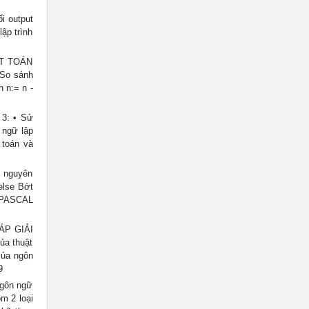
i output
ập trình
ẬT TOÁN
 So sánh
 n:= n -
 3: • Sử
 ngữ lập
 toán và
ố nguyên
 else Bớt
g PASCAL
ÁP GIẢI
ủa thuật
của ngôn
9
Ngôn ngữ
m 2 loại