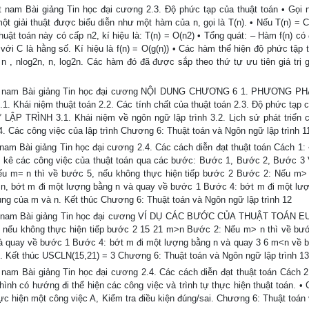
nam Bài giảng Tin học đại cương 2.3. Độ phức tạp của thuật toán • Gọi n
một giải thuật được biểu diễn như một hàm của n, gọi là T(n). • Nếu T(n) = C
thuật toán này có cấp n2, kí hiệu là: T(n) = O(n2) • Tổng quát: – Hàm f(n) c
 với C là hằng số. Kí hiệu là f(n) = O(g(n)) • Các hàm thể hiện độ phức tập 
 , n , nlog2n, n, log2n. Các hàm đó đã được sắp theo thứ tự ưu tiên giá trị 
iệt nam Bài giảng Tin học đại cương NỘI DUNG CHƯƠNG 6 1. PHƯƠNG PH
i niệm thuật toán 2.2. Các tính chất của thuật toán 2.3. Độ phức tạp c
LẬP TRÌNH 3.1. Khái niệm về ngôn ngữ lập trình 3.2. Lịch sử phát triển 
3.4. Các công việc của lập trình Chương 6: Thuật toán và Ngôn ngữ lập trình 1
am Bài giảng Tin học đại cương 2.4. Các cách diễn đạt thuật toán Cách 1: •
ệt kê các công việc của thuật toán qua các bước: Bước 1, Bước 2, Bước 3
ếu m= n thì về bước 5, nếu không thực hiện tiếp bước 2 Bước 2: Nếu m> 
n, bớt m đi một lượng bằng n và quay về bước 1 Bước 4: bớt m đi một lư
hung của m và n. Kết thúc Chương 6: Thuật toán và Ngôn ngữ lập trình 12
iệt nam Bài giảng Tin học đại cương VÍ DỤ CÁC BƯỚC CỦA THUẬT TOÁN 
, nếu không thực hiện tiếp bước 2 15 21 m>n Bước 2: Nếu m> n thì về bư
à quay về bước 1 Bước 4: bớt m đi một lượng bằng n và quay 3 6 m<n về 
n. Kết thúc USCLN(15,21) = 3 Chương 6: Thuật toán và Ngôn ngữ lập trình 13
nam Bài giảng Tin học đại cương 2.4. Các cách diễn đạt thuật toán Cách 2
ình có hướng đi thể hiện các công việc và trình tự thực hiện thuật toán. • 
ực hiện một công việc A, Kiểm tra điều kiện đúng/sai. Chương 6: Thuật toán