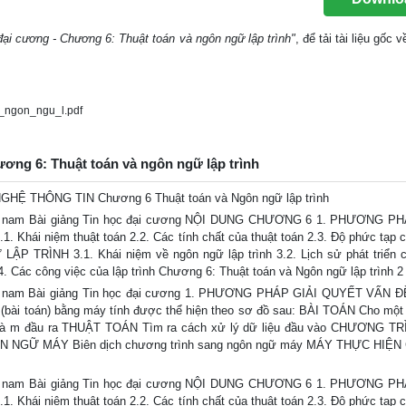
đại cương - Chương 6: Thuật toán và ngôn ngữ lập trình"
, để tải tài liệu gốc
_ngon_ngu_l.pdf
ương 6: Thuật toán và ngôn ngữ lập trình
 THÔNG TIN Chương 6 Thuật toán và Ngôn ngữ lập trình
iệt nam Bài giảng Tin học đại cương NỘI DUNG CHƯƠNG 6 1. PHƯƠNG PH
i niệm thuật toán 2.2. Các tính chất của thuật toán 2.3. Độ phức tạp c
LẬP TRÌNH 3.1. Khái niệm về ngôn ngữ lập trình 3.2. Lịch sử phát triển 
3.4. Các công việc của lập trình Chương 6: Thuật toán và Ngôn ngữ lập trình 2
iệt nam Bài giảng Tin học đại cương 1. PHƯƠNG PHÁP GIẢI QUYẾT VẤN 
bài toán) bằng máy tính được thể hiện theo sơ đồ sau: BÀI TOÁN Cho một 
h và m đầu ra THUẬT TOÁN Tìm ra cách xử lý dữ liệu đầu vào CHƯƠNG TR
 NGÔN NGỮ MÁY Biên dịch chương trình sang ngôn ngữ máy MÁY THỰC HIỆ
iệt nam Bài giảng Tin học đại cương NỘI DUNG CHƯƠNG 6 1. PHƯƠNG PH
i niệm thuật toán 2.2. Các tính chất của thuật toán 2.3. Độ phức tạp c