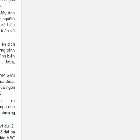
5
Máy tính
h nguồn)
 để hiểu
 toán và
iên dịch
ng trình
ình biên
+, Java,
ÁP GIẢI
ủa thuật
của ngôn
8
o: – Lưu
.cpp cho
ử chương
í dụ. 2.
độ dài ba
giác ABC