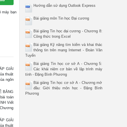
Hướng dẫn sử dụng Outlook Express
 về máy bạn
Bài giảng môn Tin học Đại cương
Bài giảng Tin học đại cương - Chương 8:
Công thức trong Excel
Bài giảng Kỹ năng tìm kiếm và khai thác
thông tin trên mạng Internet - Đoàn Văn
Tuyển
Bài giảng Tin học cơ sở A - Chương 5:
ÁP GIẢI
Các khái niệm cơ bản về lập trình máy
ủa thuật
tính - Đặng Bình Phương
của ngôn
Bài giảng Tin học cơ sở A - Chương mở
đầu: Giới thiệu môn học - Đặng Bình
ĐỀ BẰNG
Phương
bài toán
ÌNH Viết
N Chương
ÁP GIẢI
ủa thuật