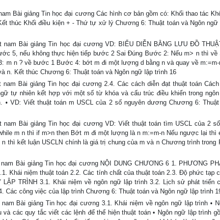
nam Bài giảng Tin học đại cương Các hình cơ bản gồm có: Khối thao tác Khố
Kết thúc Khối điều kiện + - Thứ tự xử lý Chương 6: Thuật toán và Ngôn ngữ l
Việt nam Bài giảng Tin học đại cương VD: BIỂU DIỄN BẰNG LƯU ĐỒ THU
ớc 5, nếu không thực hiện tiếp bước 2 Sai Đúng Bước 2: Nếu m> n thì về
: m n ? về bước 1 Bước 4: bớt m đi một lượng d bằng n và quay về m:=m-n
và n. Kết thúc Chương 6: Thuật toán và Ngôn ngữ lập trình 16
 nam Bài giảng Tin học đại cương 2.4. Các cách diễn đạt thuật toán Cách
ngữ tự nhiên kết hợp với một số từ khóa và cấu trúc điều khiển trong ngôn
oán. • VD: Viết thuật toán m USCL của 2 số nguyên dương Chương 6: Thuật
t nam Bài giảng Tin học đại cương VD: Viết thuật toán tìm USCL của 2 s
 while m n thì if m>n then Bớt m đi một lượng là n m:=m-n Nếu ngược lại thì
 = n thì kết luận USCLN chính là giá trị chung của m và n Chương trình tron
iệt nam Bài giảng Tin học đại cương NỘI DUNG CHƯƠNG 6 1. PHƯƠNG PH
i niệm thuật toán 2.2. Các tính chất của thuật toán 2.3. Độ phức tạp c
LẬP TRÌNH 3.1. Khái niệm về ngôn ngữ lập trình 3.2. Lịch sử phát triển 
3.4. Các công việc của lập trình Chương 6: Thuật toán và Ngôn ngữ lập trình 1
nam Bài giảng Tin học đại cương 3.1. Khái niệm về ngôn ngữ lập trình • 
 và các quy tắc viết các lệnh để thể hiện thuật toán • Ngôn ngữ lập trình gồ