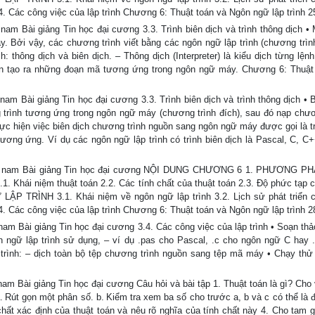
3.4. Các công việc của lập trình Chương 6: Thuật toán và Ngôn ngữ lập trình 2
am Bài giảng Tin học đại cương 3.3. Trình biên dịch và trình thông dịch • 
. Bởi vậy, các chương trình viết bằng các ngôn ngữ lập trình (chương trìn
 thông dịch và biên dịch. – Thông dịch (Interpreter) là kiểu dịch từng lệnh
ần tạo ra những đoạn mã tương ứng trong ngôn ngữ máy. Chương 6: Thuật
am Bài giảng Tin học đại cương 3.3. Trình biên dịch và trình thông dịch • B
 trình tương ứng trong ngôn ngữ máy (chương trình đích), sau đó nạp chươ
hực hiện việc biên dịch chương trình nguồn sang ngôn ngữ máy được gọi là tr
 tương ứng. Ví dụ các ngôn ngữ lập trình có trình biên dịch là Pascal, C, C+
iệt nam Bài giảng Tin học đại cương NỘI DUNG CHƯƠNG 6 1. PHƯƠNG PH
i niệm thuật toán 2.2. Các tính chất của thuật toán 2.3. Độ phức tạp c
LẬP TRÌNH 3.1. Khái niệm về ngôn ngữ lập trình 3.2. Lịch sử phát triển 
3.4. Các công việc của lập trình Chương 6: Thuật toán và Ngôn ngữ lập trình 2
am Bài giảng Tin học đại cương 3.4. Các công việc của lập trình • Soạn thả
 ngữ lập trình sử dụng, – ví dụ .pas cho Pascal, .c cho ngôn ngữ C hay 
trình: – dịch toàn bộ tệp chương trình nguồn sang tệp mã máy • Chạy th
m Bài giảng Tin học đại cương Câu hỏi và bài tập 1. Thuật toán là gì? Cho v
. Rút gọn một phân số. b. Kiểm tra xem ba số cho trước a, b và c có thể là 
hất xác định của thuật toán và nêu rõ nghĩa của tính chất này 4. Cho tam 