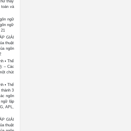
chữ thay
 toán và
Ngôn ngữ
ngôn ngữ
 21
ÁP GIẢI
ủa thuật
của ngôn
2
nh • Thế
): – Các
một chút
nh • Thế
 thành 3
các ngôn
 ngữ lập
OG, APL,
ÁP GIẢI
ủa thuật
của ngôn