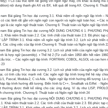
bly): • Có cấu trúc lệnh rất giống với ngôn ngữ máy, chỉ khác là dùng mã 
ition) nội dung thanh ghi AX và BX, kết quả để trong AX. Chương 6: Thuật
nam Bài giảng Tin học đại cương 3.1. Khái niệm về ngôn ngữ lập trình – 
gữ có các lệnh rất gần với ngôn ngữ con người và ngôn ngữ toán học. • Các 
 gọi là các ngôn ngữ thuật toán. Chương 6: Thuật toán và Ngôn ngữ lập trình
iệt nam Bài giảng Tin học đại cương NỘI DUNG CHƯƠNG 6 1. PHƯƠNG PH
i niệm thuật toán 2.2. Các tính chất của thuật toán 2.3. Độ phức tạp c
LẬP TRÌNH 3.1. Khái niệm về ngôn ngữ lập trình 3.2. Lịch sử phát triển 
3.4. Các công việc của lập trình Chương 6: Thuật toán và Ngôn ngữ lập trình 2
am Bài giảng Tin học đại cương 3.2. Lịch sử phát triển của ngôn ngữ lập trì
nh là hợp ngữ (assembly). • Thế hệ 2 (Từ cuối năm 1950 đến hết năm 1960
ó cấu trúc. – Các ngôn ngữ lập trình: FORTRAN, COBOL, ALGOL và cao hơn 
h 23
am Bài giảng Tin học đại cương 3.2. Lịch sử phát triển của ngôn ngữ lập trì
đại, có tính cấu trúc mạnh mẽ. Các ngôn ngữ lập trình trong thế hệ này chia
L/1, Pascal, Modula-2, C và Ada. - Ngôn ngữ lập trình hướng đối tượng: Là 
áp lập trình hướng đối tượng. Điển hình là C++, Smalltalk và Eiffel. - Ngôn
ất thường được thiết kế riêng cho các ứng dụng. Ví dụ như LISP, PROL
 chương trình. Chương 6: Thuật toán và Ngôn ngữ lập trình 24
iệt nam Bài giảng Tin học đại cương NỘI DUNG CHƯƠNG 6 1. PHƯƠNG PH
i niệm thuật toán 2.2. Các tính chất của thuật toán 2.3. Độ phức tạp c
LẬP TRÌNH 3.1. Khái niệm về ngôn ngữ lập trình 3.2. Lịch sử phát triển 