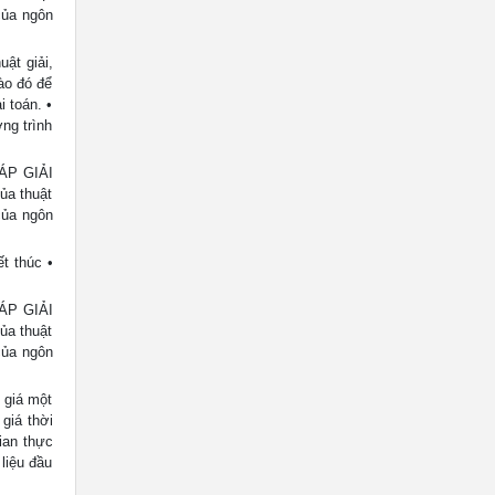
của ngôn
ật giải,
ào đó để
i toán. •
ng trình
ÁP GIẢI
ủa thuật
của ngôn
t thúc •
ÁP GIẢI
ủa thuật
của ngôn
 giá một
giá thời
ian thực
liệu đầu