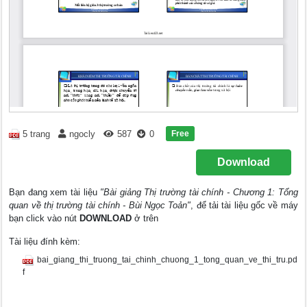
Free
5 trang
ngocly
587
0
Download
Bạn đang xem tài liệu
"Bài giảng Thị trường tài chính - Chương 1: Tổng
quan về thị trường tài chính - Bùi Ngọc Toản"
, để tải tài liệu gốc về máy
bạn click vào nút
DOWNLOAD
ở trên
Tài liệu đính kèm:
bai_giang_thi_truong_tai_chinh_chuong_1_tong_quan_ve_thi_tru.pd
f