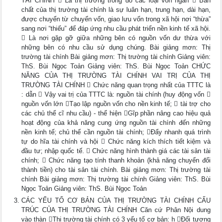
TÀI CHÍNH  Là thị trường trong đó các loại vốn ngắn  Bản
chất của thị trường tài chính là sự luân hạn, trung hạn, dài hạn,
được chuyển từ chuyển vốn, giao lưu vốn trong xã hội nơi “thừa”
sang nơi “thiếu” để đáp ứng nhu cầu phát triển nền kinh tế xã hội.
 Là nơi gặp gỡ giữa những bên có nguồn vốn dư thừa với
những bên có nhu cầu sử dụng chúng. Bài giảng mơn: Thị
trường tài chính Bài giảng mơn: Thị trường tài chính Giảng viên:
ThS. Bùi Ngọc Toản Giảng viên: ThS. Bùi Ngọc Toản CHỨC
NĂNG CỦA THỊ TRƯỜNG TÀI CHÍNH VAI TRỊ CỦA THỊ
TRƯỜNG TÀI CHÍNH  Chức năng quan trọng nhất của TTTC là
: dẫn  Vậy vai trị của TTTC là: nguồn tài chính (huy động vốn 
nguồn vốn lớn Tạo lập nguồn vốn cho nền kinh tế;  tài trợ cho
các chủ thể cĩ nhu cầu) - thể hiện Gĩp phần nâng cao hiệu quả
hoạt động của khả năng cung ứng nguồn tài chính đến những
nền kinh tế; chủ thể cần nguồn tài chính; Đẩy nhanh quá trình
tự do hĩa tài chính và hội  Chức năng kích thích tiết kiệm và
đầu tư; nhập quốc tế.  Chức năng hình thành giá các tài sản tài
chính;  Chức năng tạo tính thanh khoản (khả năng chuyển đổi
thành tiền) cho tài sản tài chính. Bài giảng mơn: Thị trường tài
chính Bài giảng mơn: Thị trường tài chính Giảng viên: ThS. Bùi
Ngọc Toản Giảng viên: ThS. Bùi Ngọc Toản
CÁC YẾU TỐ CƠ BẢN CỦA THỊ TRƯỜNG TÀI CHÍNH CẤU
TRÚC CỦA THỊ TRƯỜNG TÀI CHÍNH Căn cứ Phân Nội dung
vào thàn Thị trường tài chính có 3 yếu tố cơ bản: h Đối tượng