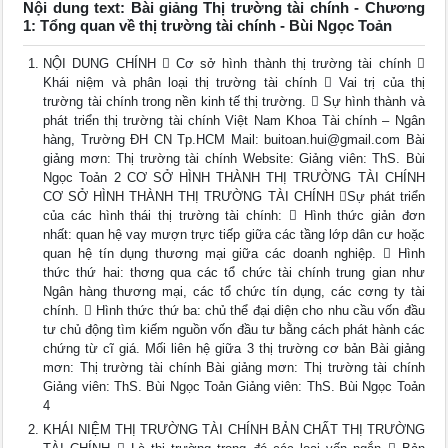
Nội dung text: Bài giảng Thị trường tài chính - Chương
1: Tổng quan về thị trường tài chính - Bùi Ngọc Toản
NỘI DUNG CHÍNH  Cơ sở hình thành thị trường tài chính 
Khái niệm và phân loại thị trường tài chính  Vai trị của thị
trường tài chính trong nền kinh tế thị trường.  Sự hình thành và
phát triển thị trường tài chính Việt Nam Khoa Tài chính – Ngân
hàng, Trường ĐH CN Tp.HCM Mail:
buitoan.hui@gmail.com
Bài
giảng mơn: Thị trường tài chính Website: Giảng viên: ThS. Bùi
Ngọc Toản 2 CƠ SỞ HÌNH THÀNH THỊ TRƯỜNG TÀI CHÍNH
CƠ SỞ HÌNH THÀNH THỊ TRƯỜNG TÀI CHÍNH Sự phát triển
của các hình thái thị trường tài chính:  Hình thức giản đơn
nhất: quan hệ vay mượn trực tiếp giữa các tầng lớp dân cư hoặc
quan hệ tín dụng thương mại giữa các doanh nghiệp.  Hình
thức thứ hai: thơng qua các tổ chức tài chính trung gian như
Ngân hàng thương mại, các tổ chức tín dụng, các cơng ty tài
chính.  Hình thức thứ ba: chủ thể đại diện cho nhu cầu vốn đầu
tư chủ động tìm kiếm nguồn vốn đầu tư bằng cách phát hành các
chứng từ cĩ giá. Mối liên hệ giữa 3 thị trường cơ bản Bài giảng
mơn: Thị trường tài chính Bài giảng mơn: Thị trường tài chính
Giảng viên: ThS. Bùi Ngọc Toản Giảng viên: ThS. Bùi Ngọc Toản
4
KHÁI NIỆM THỊ TRƯỜNG TÀI CHÍNH BẢN CHẤT THỊ TRƯỜNG