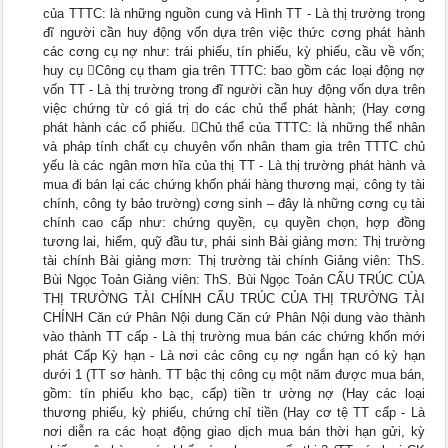
của TTTC: là những nguồn cung và Hình TT - Là thị trường trong
đĩ người cần huy động vốn dựa trên việc thức cơng phát hành
các cơng cụ nợ như: trái phiếu, tín phiếu, kỳ phiếu, cầu về vốn;
huy cụ Công cụ tham gia trên TTTC: bao gồm các loại động nợ
vốn TT - Là thị trường trong đĩ người cần huy động vốn dựa trên
việc chứng từ có giá trị do các chủ thể phát hành; (Hay cơng
phát hành các cổ phiếu. Chủ thể của TTTC: là những thể nhân
và pháp tính chất cụ chuyên vốn nhân tham gia trên TTTC chủ
yếu là các ngân mơn hĩa của thị TT - Là thị trường phát hành và
mua đi bán lại các chứng khốn phái hàng thương mại, công ty tài
chính, công ty bảo trường) cơng sinh – đây là những cơng cụ tài
chính cao cấp như: chứng quyền, cụ quyền chọn, hợp đồng
tương lai, hiểm, quỹ đầu tư, phái sinh Bài giảng mơn: Thị trường
tài chính Bài giảng mơn: Thị trường tài chính Giảng viên: ThS.
Bùi Ngọc Toản Giảng viên: ThS. Bùi Ngọc Toản CẤU TRÚC CỦA
THỊ TRƯỜNG TÀI CHÍNH CẤU TRÚC CỦA THỊ TRƯỜNG TÀI
CHÍNH Căn cứ Phân Nội dung Căn cứ Phân Nội dung vào thành
vào thành TT cấp - Là thị trường mua bán các chứng khốn mới
phát Cấp Kỳ hạn - Là nơi các công cụ nợ ngắn hạn có kỳ hạn
dưới 1 (TT sơ hành. TT bậc thị công cụ một năm được mua bán,
gồm: tín phiếu kho bạc, cấp) tiền tr ường nợ (Hay các loại
thương phiếu, kỳ phiếu, chứng chỉ tiền (Hay cơ tệ TT cấp - Là
nơi diễn ra các hoạt động giao dịch mua bán thời hạn gửi, kỳ