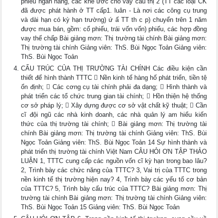
phiếu ngân hàng, các khế ước cho vay cấu thị 2 (TT các loại CK
đã được phát hành ở TT cấp1. luân - Là nơi các công cụ trung
và dài hạn có kỳ hạn trường) ứ ấ TT th c p) chuyển trên 1 năm
được mua bán, gồm: cổ phiếu, trái vốn vốn) phiếu, các hợp đồng
vay thế chấp Bài giảng mơn: Thị trường tài chính Bài giảng mơn:
Thị trường tài chính Giảng viên: ThS. Bùi Ngọc Toản Giảng viên:
ThS. Bùi Ngọc Toản
CẤU TRÚC CỦA THỊ TRƯỜNG TÀI CHÍNH Các điều kiện cần
thiết để hình thành TTTC  Nền kinh tế hàng hố phát triển, tiền tệ
ổn định;  Các cơng cụ tài chính phải đa dạng;  Hình thành và
phát triển các tổ chức trung gian tài chính;  Hồn thiện hệ thống
cơ sở pháp lý;  Xây dựng được cơ sở vật chất kỹ thuật;  Cần
cĩ đội ngũ các nhà kinh doanh, các nhà quản lý am hiểu kiến
thức của thị trường tài chính;  Bài giảng mơn: Thị trường tài
chính Bài giảng mơn: Thị trường tài chính Giảng viên: ThS. Bùi
Ngọc Toản Giảng viên: ThS. Bùi Ngọc Toản 14 Sự hình thành và
phát triển thị trường tài chính Việt Nam CÂU HỎI ƠN TẬP THẢO
LUẬN 1, TTTC cung cấp các nguồn vốn cĩ kỳ hạn trong bao lâu?
2, Trình bày các chức năng của TTTC? 3, Vai trị của TTTC trong
nền kinh tế thị trường hiện nay? 4, Trình bày các yếu tố cơ bản
của TTTC? 5, Trình bày cấu trúc của TTTC? Bài giảng mơn: Thị
trường tài chính Bài giảng mơn: Thị trường tài chính Giảng viên:
ThS. Bùi Ngọc Toản 15 Giảng viên: ThS. Bùi Ngọc Toản