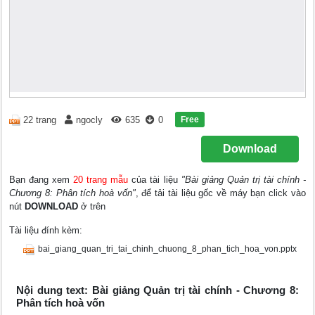
Free
22 trang
ngocly
635
0
Download
Bạn đang xem
20 trang mẫu
của tài liệu
"Bài giảng Quản trị tài chính -
Chương 8: Phân tích hoà vốn"
, để tải tài liệu gốc về máy bạn click vào
nút
DOWNLOAD
ở trên
Tài liệu đính kèm:
bai_giang_quan_tri_tai_chinh_chuong_8_phan_tich_hoa_von.pptx
Nội dung text: Bài giảng Quản trị tài chính - Chương 8:
Phân tích hoà vốn