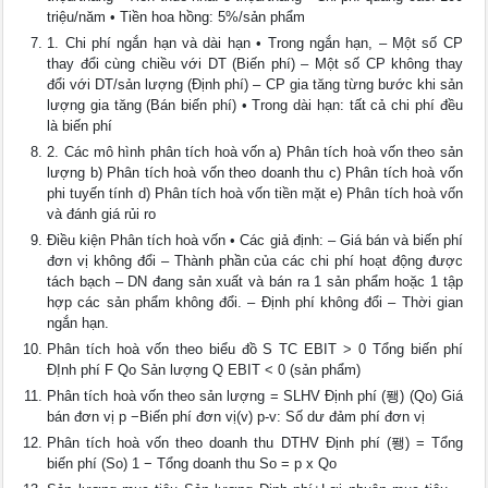
triệu/năm • Tiền hoa hồng: 5%/sản phẩm
1. Chi phí ngắn hạn và dài hạn • Trong ngắn hạn, – Một số CP
thay đổi cùng chiều với DT (Biến phí) – Một số CP không thay
đổi với DT/sản lượng (Định phí) – CP gia tăng từng bước khi sản
lượng gia tăng (Bán biến phí) • Trong dài hạn: tất cả chi phí đều
là biến phí
2. Các mô hình phân tích hoà vốn a) Phân tích hoà vốn theo sản
lượng b) Phân tích hoà vốn theo doanh thu c) Phân tích hoà vốn
phi tuyến tính d) Phân tích hoà vốn tiền mặt e) Phân tích hoà vốn
và đánh giá rủi ro
Điều kiện Phân tích hoà vốn • Các giả định: – Giá bán và biến phí
đơn vị không đổi – Thành phần của các chi phí hoạt động được
tách bạch – DN đang sản xuất và bán ra 1 sản phẩm hoặc 1 tập
hợp các sản phẩm không đổi. – Định phí không đổi – Thời gian
ngắn hạn.
Phân tích hoà vốn theo biểu đồ S TC EBIT > 0 Tổng biến phí
ĐỊnh phí F Qo Sản lượng Q EBIT < 0 (sản phẩm)
Phân tích hoà vốn theo sản lượng = SLHV Định phí (퐹) (Qo) Giá
bán đơn vị p −Biến phí đơn vị(v) p-v: Số dư đảm phí đơn vị
Phân tích hoà vốn theo doanh thu DTHV Định phí (퐹) = Tổng
biến phí (So) 1 − Tổng doanh thu So = p x Qo