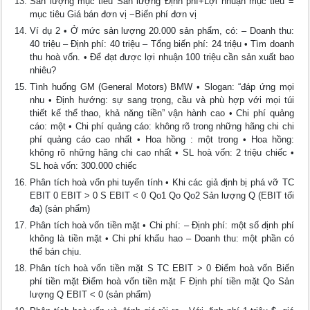
Sản lượng mục tiêu Sản lượng Định phí+Lợi nhuận mục tiêu =
mục tiêu Giá bán đơn vị −Biến phí đơn vị
Ví dụ 2 • Ở mức sản lượng 20.000 sản phẩm, có: – Doanh thu:
40 triệu – Định phí: 40 triệu – Tổng biến phí: 24 triệu • Tìm doanh
thu hoà vốn. • Để đạt được lợi nhuận 100 triệu cần sản xuất bao
nhiêu?
Tình huống GM (General Motors) BMW • Slogan: “đáp ứng mọi
nhu • Định hướng: sự sang trọng, cầu và phù hợp với mọi túi
thiết kế thể thao, khả năng tiền” vận hành cao • Chi phí quảng
cáo: một • Chi phí quảng cáo: không rõ trong những hãng chi chi
phí quảng cáo cao nhất • Hoa hồng : một trong • Hoa hồng:
không rõ những hãng chi cao nhất • SL hoà vốn: 2 triệu chiếc •
SL hoà vốn: 300.000 chiếc
Phân tích hoà vốn phi tuyến tính • Khi các giả định bị phá vỡ TC
EBIT 0 EBIT > 0 S EBIT < 0 Qo1 Qo Qo2 Sản lượng Q (EBIT tối
đa) (sản phẩm)
Phân tích hoà vốn tiền mặt • Chi phí: – Định phí: một số định phí
không là tiền mặt • Chi phí khấu hao – Doanh thu: một phần có
thể bán chịu.
Phân tích hoà vốn tiền mặt S TC EBIT > 0 Điểm hoà vốn Biến
phí tiền mặt Điểm hoà vốn tiền mặt F Định phí tiền mặt Qo Sản
lượng Q EBIT < 0 (sản phẩm)