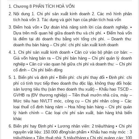
Chương 8 PHÂN TÍCH HOÀ VỐN
Nội dung 1. Chi phí sản xuất kinh doanh 2. Các mô hình phân
tích hoà vốn 3. Tác dụng và giới hạn của phân tích hoà vốn
Điểm hoà vốn • Dự đoán khả năng sinh lời của doanh nghiệp. •
Dựa trên mối quan hệ giữa doanh thu và chi phí. • Điểm hoà vốn
là điểm tại đó doanh thu bằng với tổng chi phí. – Doanh thu:
doanh thu bán hàng – Chi phí: chi phí sản xuất kinh doanh
1. Chi phí sản xuất kinh doanh • Căn cứ vào bộ phận cơ bản: –
Giá vốn hàng bán ra – Chi phí bán hàng – Chi phí quản lý doanh
nghiệp • Căn cứ vào quan hệ giữa chi phí và doanh thu: – Chi phí
cố định – Chi phí biến động
1. Biến phí và định phí • Biến phí: chi phí thay đổi • Định phí: chi
phí có tính trực tiếp theo doanh thu độc lập, không thay đổi hoặc
sản lượng tiêu thụ (sản theo doanh thu xuất) – Khấu hao TSCĐ –
GVHB ra (ĐV thương nghiệp) – Tiền thuê mướn nhà cửa, máy –
Mức tiêu hao NVLTT móc, công cụ – Chi phí nhân công – Các
loại thuế cố định hàng năm – Hoa hồng bán hàng – Chi phí quản
lý hành chính – Các loại chi phí sản xuất, bán hàng khả biến
khác
Biến phí hay Định phí • Lương nhân viên: 2 triệu/tháng • Chi phí
nguyên vật liệu: 150.000 đồng/sản phẩm • Khấu hao máy móc : 3
triệu/tháng • Tiền thuê nhà: 5 triệu/tháng • Chi phí quảng cáo: 100