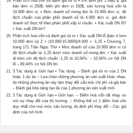
Phân tích hoà vốn và đánh giá rủi ro • Với định phí 1 triệu $, giá
bán đơn vị 250$, biến phí đơn vị 150$, sản lượng hoà vốn là
10.000 đơn vị. • Mức doanh số mong đợi là 15.000 đơn vị, độ
lệch chuẩn của phân phối doanh số là 4.000 đơn vị, giả định
doanh số thực tế theo phân phối xấp xỉ chuẩn. • Xác suất DN lỗ?
• Xác suất DN lời?
Phân tích hoà vốn và đánh giá rủi ro • Xác suất DN lỗ (bán ít hơn
10.000 đơn vị) Z = (10.000-15.0000)/4.000 = -1,25 • Chương 7,
trang 171 Trần Ngọc Thơ • Mức doanh số của 10.000 đơn vị có
độ lệch chuẩn là -1,25 dưới mức doanh số mong đợi. • Xác suất
đi kèm với độ lệch chuẩn -1,25 là 10,56%. – 10,56% cơ hội DN
lỗ – 89,44% cơ hội DN lời
3.Tác dụng & Giới hạn • Tác dụng: – Đánh giá rủi ro của 1 DN
hoặc 1 dự án – Lựa chọn những phương án sản xuất khác nhau,
do những phương án này làm thay đổi cấu trúc chi phí và giá bán
– Đánh giá khả năng tạo lãi của 1 phương án sản xuất mới
3.Tác dụng & Giới hạn • Giới hạn: – Điểm hoà vốn rất nhạy so
với sự thay đổi của thị trường. – Không thể có 1 điểm hoà vốn
duy nhất cho mọi mức sản lượng, do định phí thay đổi – Các giả
định của mô hình