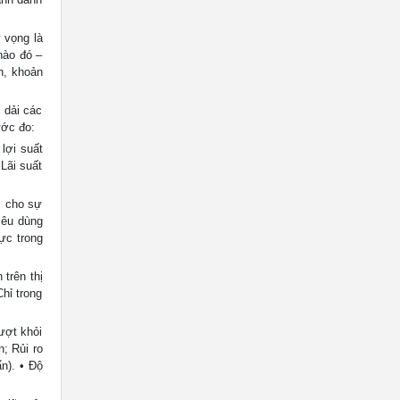
ỳ vọng là
nào đó –
n, khoản
 dải các
ước đo:
 lợi suất
 Lãi suất
òi cho sự
tiêu dùng
ực trong
 trên thị
hỉ trong
ượt khỏi
; Rủi ro
n). • Độ