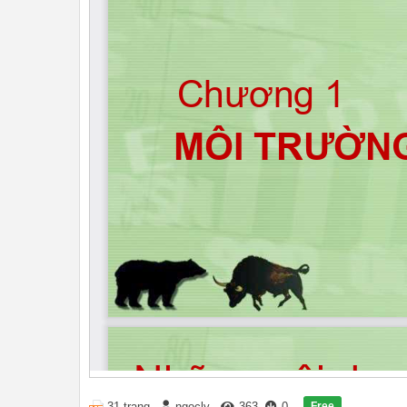
Free
31 trang
ngocly
363
0