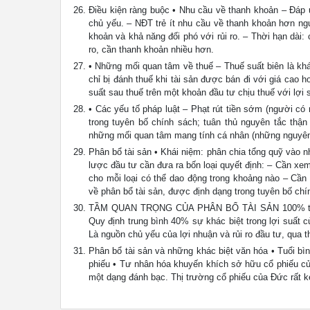
Điều kiện ràng buộc • Nhu cầu về thanh khoản – Đáp 
chủ yếu. – NĐT trẻ ít nhu cầu về thanh khoản hơn ng
khoản và khả năng đối phó với rủi ro. – Thời hạn dài:
ro, cần thanh khoản nhiều hơn.
• Những mối quan tâm về thuế – Thuế suất biên là khá
chỉ bị đánh thuế khi tài sản được bán đi với giá cao 
suất sau thuế trên một khoản đầu tư chịu thuế với lợi
• Các yếu tố pháp luật – Phạt rút tiền sớm (người c
trong tuyên bố chính sách; tuân thủ nguyên tắc thận
những mối quan tâm mang tính cá nhân (những nguyên 
Phân bổ tài sản • Khái niệm: phân chia tổng quỹ vào nhữ
lược đầu tư cần đưa ra bốn loại quyết định: – Cần xem 
cho mỗi loại có thể dao động trong khoảng nào – Cần
về phân bổ tài sản, được định dạng trong tuyên bố chí
TẦM QUAN TRỌNG CỦA PHÂN BỔ TÀI SẢN 100% trái p
Quy định trung bình 40% sự khác biệt trong lợi suất củ
Là nguồn chủ yếu của lợi nhuận và rủi ro đầu tư, qua t
Phân bổ tài sản và những khác biệt văn hóa • Tuổi bì
phiếu • Tư nhân hóa khuyến khích sở hữu cổ phiếu củ
một dạng đánh bạc. Thị trường cổ phiếu của Đức rất 