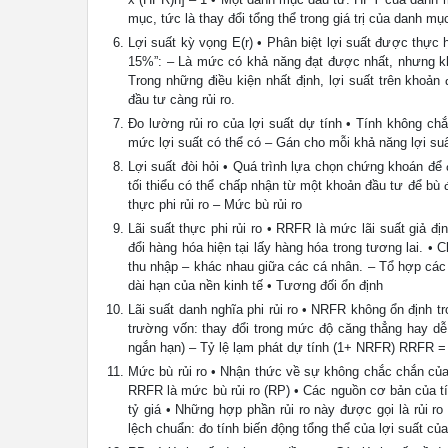
mục, tức là thay đổi tổng thể trong giá trị của danh mụ
Lợi suất kỳ vọng E(r) • Phân biệt lợi suất được thực h
15%”: – Là mức có khả năng đạt được nhất, nhưng k
Trong những điều kiện nhất định, lợi suất trên khoả
đầu tư càng rủi ro.
Đo lường rủi ro của lợi suất dự tính • Tính không ch
mức lợi suất có thể có – Gán cho mỗi khả năng lợi suấ
Lợi suất đòi hỏi • Quá trình lựa chọn chứng khoán để đ
tối thiểu có thể chấp nhận từ một khoản đầu tư để bù đ
thực phi rủi ro – Mức bù rủi ro
Lãi suất thực phi rủi ro • RRFR là mức lãi suất giả đị
đổi hàng hóa hiện tại lấy hàng hóa trong tương lai. • 
thu nhập – khác nhau giữa các cá nhân. – Tổ hợp các 
dài hạn của nền kinh tế • Tương đối ổn định
Lãi suất danh nghĩa phi rủi ro • NRFR không ổn định tr
trường vốn: thay đổi trong mức độ căng thẳng hay dễ 
ngắn hạn) – Tỷ lệ lạm phát dự tính (1+ NRFR) RRFR = –
Mức bù rủi ro • Nhận thức về sự không chắc chắn của 
RRFR là mức bù rủi ro (RP) • Các nguồn cơ bản của tín
tỷ giá • Những hợp phần rủi ro này được gọi là rủi r
lệch chuẩn: đo tính biến động tổng thể của lợi suất củ