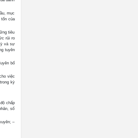
cầu, mục
 tổn của
ững tiêu
c rủi ro
kỳ và sự
ng tuyên
Tuyên bố
cho việc
trong kỳ
 độ chấp
nhân, số
xuyên; –