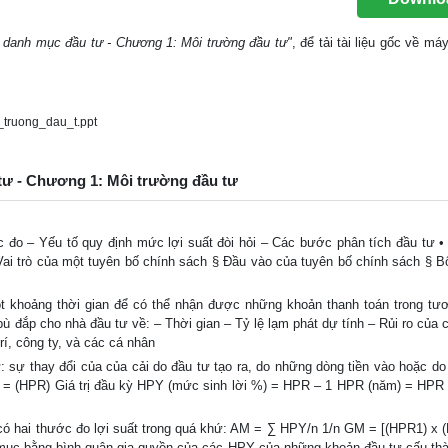
ị danh mục đầu tư - Chương 1: Môi trường đầu tư"
, để tải tài liệu gốc về má
truong_dau_t.ppt
 tư - Chương 1: Môi trường đầu tư
 đo – Yếu tố quy định mức lợi suất đòi hỏi – Các bước phân tích đầu tư • 
ai trò của một tuyên bố chính sách § Đầu vào của tuyên bố chính sách § B
ột khoảng thời gian để có thể nhận được những khoản thanh toán trong tươn
 đắp cho nhà đầu tư về: – Thời gian – Tỷ lệ lạm phát dự tính – Rủi ro của 
rí, công ty, và các cá nhân
ư: sự thay đổi của của cải do đầu tư tạo ra, do những dòng tiền vào hoặc do
giữ = (HPR) Giá trị đầu kỳ HPY (mức sinh lời %) = HPR – 1 HPR (năm) = HPR 1
 có hai thước đo lợi suất trong quá khứ: AM = ∑ HPY/n 1/n GM = [(HPR1) x 
mục bằng bình quân gia quyền của các HPY của những khoản đầu tư cấu th