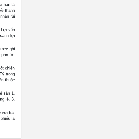
i hạn là
về thanh
nhận rủi
 Lợi vốn
sánh lợi
được ghi
quan tới
một chiến
 Tỷ trọng
ên thuộc
 sản 1.
ng lẻ. 3.
với trái
phiếu là