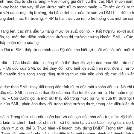
anh mục đầu tư chỉ ra rằng: – Với những giả định cụ thể, các NĐT muốn nắm
họ vay hoặc cho vay để đạt được mức rủi ro mong muốn. – Thước đo rủi ro t
ó với danh mục thị trường, đo bằng tích sai của tài sản và DMTT. – Rủi ro h
ng danh mục thị trường. – RP là hàm số của rủi ro hệ thống của một tài sản 
 tăng lên, các nhà đầu tư nâng mức lợi suất đòi hỏi. • Kết hợp rủi ro-lợi suất
 vốn, tại một thời điểm nhất định: đường thị trường chứng khoán, SML. • Các
ấp nhận rủi ro của họ.
 ro Rủi ro SML thấp trung bình cao Độ dốc cho biết lợi suất đòi hỏi trên một đ
i: – Các khoản đầu tư riêng lẻ có thể thay đổi vị trí dọc theo SML, do nh
. – Độ dốc của SML có thể thay đổi; cho biết lợi suất trên một đơn vị rủi r
 chuyển dịch song song: tăng trưởng thực của nền kinh tế; các điều kiện
ng dọc theo SML: thay đổi trong đặc tính rủi ro của một khoản đầu tư. Nó chỉ
ộ dốc của SML: phản ánh thái độ của nhà đầu tư đối với rủi ro. Họ muốn một
ro. – Còn được gọi là một sự thay đổi trong mức bù rủi ro của thị trường; 
ển của SML, phản ánh thay đổi trong tăng trưởng thực, trong các điều kiện t
 sách Trọng tâm: nhu cầu ngắn hạn và dài hạn của nhà đầu tư, mức độ hiểu b
kiện tài chính, kinh tế, chính trị, xã hội hiện tại và dự báo. Trọng tâm: dự
ột danh mục cụ thể 3. Thực hiện kế hoạch: xây dựng DMĐT Trọng tâm: đáp
 Theo dõi, cập nhật nhu cầu, các điều kiện môi trường, đánh giá thành tích 