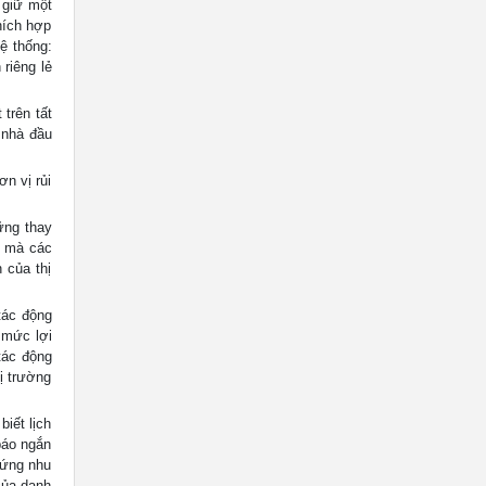
 giữ một
hích hợp
ệ thống:
riêng lẻ
 trên tất
 nhà đầu
ơn vị rủi
ững thay
o mà các
 của thị
 tác động
 mức lợi
tác động
hị trường
iết lịch
 báo ngắn
 ứng nhu
của danh