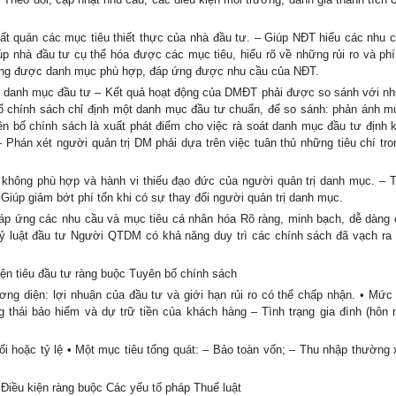
hất quán các mục tiêu thiết thực của nhà đầu tư. – Giúp NĐT hiểu các nhu 
iúp nhà đầu tư cụ thể hóa được các mục tiêu, hiểu rõ về những rủi ro và phí
dựng được danh mục phù hợp, đáp ứng được nhu cầu của NĐT.
 danh mục đầu tư – Kết quả hoạt động của DMĐT phải được so sánh với nh
bố chính sách chỉ định một danh mục đầu tư chuẩn, để so sánh: phản ánh mứ
yên bố chính sách là xuất phát điểm cho việc rà soát danh mục đầu tư định 
– Phán xét người quản trị DM phải dựa trên việc tuân thủ những tiêu chí tro
không phù hợp và hành vi thiếu đạo đức của người quản trị danh mục. – 
 Giúp giảm bớt phí tổn khi có sự thay đổi người quản trị danh mục.
áp ứng các nhu cầu và mục tiêu cá nhân hóa Rõ ràng, minh bạch, dễ dàng 
 kỷ luật đầu tư Người QTDM có khả năng duy trì các chính sách đã vạch ra 
ện tiêu đầu tư ràng buộc Tuyên bố chính sách
ơng diện: lợi nhuận của đầu tư và giới hạn rủi ro có thể chấp nhận. • Mức
g thái bảo hiểm và dự trữ tiền của khách hàng – Tình trạng gia đình (hôn 
đối hoặc tỷ lệ • Một mục tiêu tổng quát: – Bảo toàn vốn; – Thu nhập thường 
Điều kiện ràng buộc Các yếu tố pháp Thuế luật