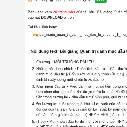
Bạn đang xem
20 trang mẫu
của tài liệu
"Bài giảng Quản tr
vào nút
DOWNLOAD
ở trên
Tài liệu đính kèm:
bai_giang_quan_tri_danh_muc_dau_tu_chuong_1_moi_
Nội dung text: Bài giảng Quản trị danh mục đầu
Chương 1 MÔI TRƯỜNG ĐẦU TƯ
Những nội dung chính • Phân tích đầu tư – Các thước
danh mục đầu tư § Bốn bước của quy trình đầu tư § V
định khi xây dựng một chiến lược đầu tư
Khái niệm đầu tư • Việc dành ra một số tiền trong m
Lựa chọn chứng khoán: đạt được mức lợi suất đủ để bù
tiền trong tương lai • Nhà đầu tư: Chính phủ, quỹ hưu t
Đo lường lợi suất trong quá khứ • Lợi suất của đầu t
đổi giá của tài sản. Giá trị cuối kỳ Lợi suất kỳ nắm 
số năm nắm giữ khoản đầu tư) HPY = HPR (năm) - 1
(Tiếp) • Một khoản đầu tư đơn lẻ, với một chuỗi HPY,
x (HPR)n] – 1 • Một danh mục đầu tư: HPY của danh 