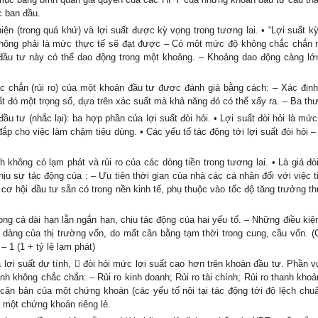
c ban đầu.
iện (trong quá khứ) và lợi suất được kỳ vọng trong tương lai. • “Lợi suất k
hông phải là mức thực tế sẽ đạt được – Có một mức độ không chắc chắn 
n đầu tư này có thể dao động trong một khoảng. – Khoảng dao động càng lớ
ắc chắn (rủi ro) của một khoản đầu tư được đánh giá bằng cách: – Xác định
t đó một trọng số, dựa trên xác suất mà khả năng đó có thể xẩy ra. – Ba th
ầu tư (nhắc lại): ba hợp phần của lợi suất đòi hỏi. • Lợi suất đòi hỏi là mức
ắp cho việc làm chậm tiêu dùng. • Các yếu tố tác động tới lợi suất đòi hỏi –
nh không có lạm phát và rủi ro của các dòng tiền trong tương lai. • Là giá đ
Chịu sự tác động của : – Ưu tiên thời gian của nhà các cá nhân đối với việc 
cơ hội đầu tư sẵn có trong nền kinh tế, phụ thuộc vào tốc độ tăng trưởng th
ong cả dài hạn lẫn ngắn hạn, chịu tác động của hai yếu tố. – Những điều kiện
dàng của thị trường vốn, do mất cân bằng tạm thời trong cung, cầu vốn. (C
 1 (1 + tỷ lệ lạm phát)
lợi suất dự tính,  đòi hỏi mức lợi suất cao hơn trên khoản đầu tư. Phần v
h không chắc chắn: – Rủi ro kinh doanh; Rủi ro tài chính; Rủi ro thanh khoản
o căn bản của một chứng khoán (các yếu tố nội tại tác động tới độ lệch chuẩ
a một chứng khoán riêng lẻ.