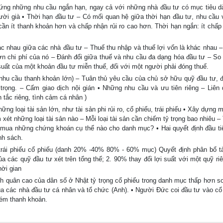
ứng những nhu cầu ngắn hạn, ngay cả với những nhà đầu tư có mục tiêu dà
ười già • Thời hạn đầu tư – Có mối quan hệ giữa thời hạn đầu tư, nhu cầu 
 cần ít thanh khoản hơn và chấp nhận rủi ro cao hơn. Thời hạn ngắn: ít chấp 
c nhau giữa các nhà đầu tư – Thuế thu nhập và thuế lợi vốn là khác nhau –
hơn chi phí của nó – Đánh đổi giữa thuế và nhu cầu đa dạng hóa đầu tư – So 
 suất của một khoản đầu tư miễn thuế, đối với một người phải đóng thuế.
ó nhu cầu thanh khoản lớn) – Tuân thủ yêu cầu của chủ sở hữu quỹ đầu tư, 
 trọng. – Cấm giao dịch nội gián • Những nhu cầu và ưu tiên riêng – Liên 
tắc riêng, tình cảm cá nhân )
ng loại tài sản lớn, như tài sản phi rủi ro, cổ phiếu, trái phiếu • Xây dựng 
xét những loại tài sản nào – Mỗi loại tài sản cần chiếm tỷ trọng bao nhiêu –
 mua những chứng khoán cụ thể nào cho danh mục? • Hai quyết định đầu ti
nh sách.
hiếu cổ phiếu (danh 20% -40% 80% - 60% mục) Quyết định phân bổ tài
a các quỹ đầu tư xét trên tổng thể; 2. 90% thay đổi lợi suất với một quỹ riê
hời gian
nh quân cao của dân số ở Nhật tỷ trọng cổ phiếu trong danh mục thấp hơn so 
a các nhà đầu tư cá nhân và tổ chức (Anh). • Người Đức coi đầu tư vào cổ 
kém thanh khoản.