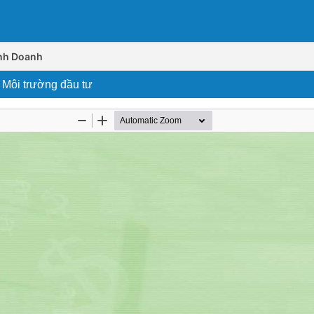
inh Doanh
 Môi trường đầu tư