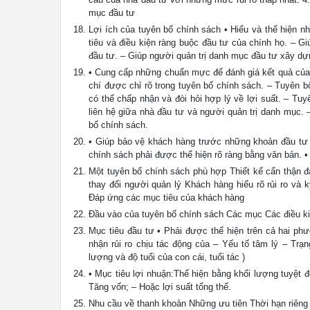
mục đầu tư
Lợi ích của tuyên bố chính sách • Hiểu và thể hiện n
tiêu và điều kiện ràng buộc đầu tư của chính họ. – G
đầu tư. – Giúp người quản trị danh mục đầu tư xây 
• Cung cấp những chuẩn mực để đánh giá kết quả của
chí được chỉ rõ trong tuyên bố chính sách. – Tuyên 
có thể chấp nhận và đòi hỏi hợp lý về lợi suất. – Tu
liên hệ giữa nhà đầu tư và người quản trị danh mục. 
bố chính sách.
• Giúp bảo vệ khách hàng trước những khoản đầu tư 
chính sách phải được thể hiện rõ ràng bằng văn bản. •
Một tuyên bố chính sách phù hợp Thiết kế cẩn thận đ
thay đổi người quản lý Khách hàng hiểu rõ rủi ro và
Đáp ứng các mục tiêu của khách hàng
Đầu vào của tuyên bố chính sách Các mục Các điều ki
Mục tiêu đầu tư • Phải được thể hiện trên cả hai phư
nhận rủi ro chịu tác động của – Yếu tố tâm lý – Trạn
lượng và độ tuổi của con cái, tuổi tác )
• Mục tiêu lợi nhuận:Thể hiện bằng khối lượng tuyệt 
Tăng vốn; – Hoặc lợi suất tổng thể.
Nhu cầu về thanh khoản Những ưu tiên Thời hạn riêng 