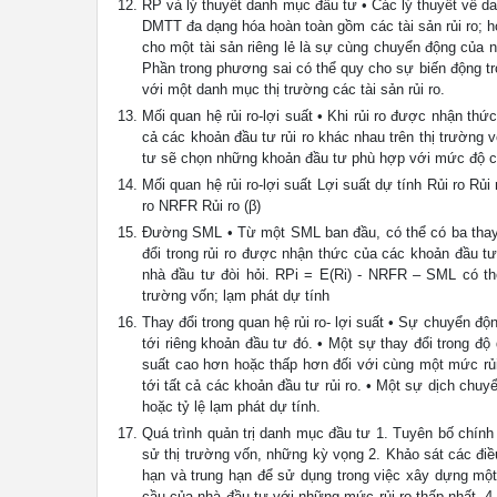
RP và lý thuyết danh mục đầu tư • Các lý thuyết về d
DMTT đa dạng hóa hoàn toàn gồm các tài sản rủi ro; 
cho một tài sản riêng lẻ là sự cùng chuyển động của n
Phần trong phương sai có thể quy cho sự biến động tro
với một danh mục thị trường các tài sản rủi ro.
Mối quan hệ rủi ro-lợi suất • Khi rủi ro được nhận thức
cả các khoản đầu tư rủi ro khác nhau trên thị trường
tư sẽ chọn những khoản đầu tư phù hợp với mức độ ch
Mối quan hệ rủi ro-lợi suất Lợi suất dự tính Rủi ro Rủi
ro NRFR Rủi ro (β)
Đường SML • Từ một SML ban đầu, có thể có ba thay đổ
đổi trong rủi ro được nhận thức của các khoản đầu tư
nhà đầu tư đòi hỏi. RPi = E(Ri) - NRFR – SML có thể
trường vốn; lạm phát dự tính
Thay đổi trong quan hệ rủi ro- lợi suất • Sự chuyển độ
tới riêng khoản đầu tư đó. • Một sự thay đổi trong đ
suất cao hơn hoặc thấp hơn đối với cùng một mức rủi 
tới tất cả các khoản đầu tư rủi ro. • Một sự dịch chuy
hoặc tỷ lệ lạm phát dự tính.
Quá trình quản trị danh mục đầu tư 1. Tuyên bố chính
sử thị trường vốn, những kỳ vọng 2. Khảo sát các điều 
hạn và trung hạn để sử dụng trong việc xây dựng m
cầu của nhà đầu tư với những mức rủi ro thấp nhất. 4.