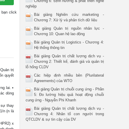
Chương 6: Định hướng & phát triển nghề
nghiệp
y bạn click
Bài giảng Nghiên cứu marketing -
Chương 7: Xử lý và phân tích dữ liệu
Bài giảng Quản trị nguồn nhân lực -
Chương 10: Quan hệ lao động
Bài giảng Quản trị Logistics - Chương 4:
Hệ thống thông tin
Bài giảng Quản trị chất lượng dịch vụ -
Chương 2: Thiết kế, đánh giá và quản trị
lỗ hổng CLDV
Quản trị
ốn quyết
Các hiệp định nhiều bên (Plurilateral
Agreements) của WTO
g lai. •
Bài giảng Quản trị chuỗi cung ứng - Phần
các dòng
5: Đo lường hiệu quả hoạt động chuỗi
cung ứng - Nguyễn Phi Khanh
 sự thay
Bài giảng Quản trị chất lượng dịch vụ -
/n (n là
Chương 4: Nhân tố con người trong
QTCLDV & sự tin cậy của DV
(HPR2) x
ành danh