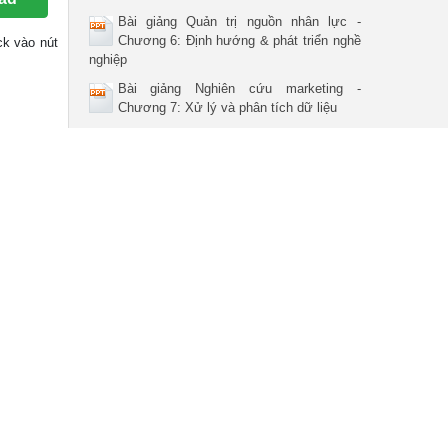
Bài giảng Quản trị nguồn nhân lực -
Chương 6: Định hướng & phát triển nghề
ick vào nút
nghiệp
Bài giảng Nghiên cứu marketing -
Chương 7: Xử lý và phân tích dữ liệu
Bài giảng Quản trị nguồn nhân lực -
Chương 10: Quan hệ lao động
Bài giảng Quản trị Logistics - Chương 4:
Hệ thống thông tin
ộng kinh
Bài giảng Quản trị chất lượng dịch vụ -
ng – Lựa
Chương 2: Thiết kế, đánh giá và quản trị
oàn cầu,
lỗ hổng CLDV
 FDI của
ãn hiệu,
Các hiệp định nhiều bên (Plurilateral
 cung cấp
Agreements) của WTO
 thế cạnh
Bài giảng Quản trị chuỗi cung ứng - Phần
iao dịch
5: Đo lường hiệu quả hoạt động chuỗi
 quản lý
cung ứng - Nguyễn Phi Khanh
oàn cầu:
Bài giảng Quản trị chất lượng dịch vụ -
hực hiện
Chương 4: Nhân tố con người trong