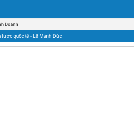
inh Doanh
n lược quốc tế - Lê Mạnh Đức