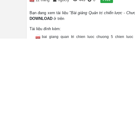
Bạn đang xem tài liệu
"Bài giảng Quản trị chiến lược - Ch
DOWNLOAD
ở trên
Tài liệu đính kèm:
bai_giang_quan_tri_chien_luoc_chuong_5_chien_luoc_
Nội dung text: Bài giảng Quản trị chiến lược -
5/1/2012 Khung phân tích cho một chiến lược quốc tế
doanh trên toàn cầu Chiến lược quốc tế – Phân tích 
chọn Chiến lược toàn cầu Lê Mạnh Đức – Thực hiện: L
hệ thống kiểm soát, chính sách đãi ngộ 1 2 Các lý gi
Dunning • Tìm kiếm thị trường Ø Lợi thế sở hữu: Nhữ
công nghệ, tính kinh tế của quy mô, bí quyết quản lý •
các yếu tố (đất đai, tư bản, bí quyết, chi phí/chất • 
tranh cho các công ty đặt địa điểm hoạt động đầu Do 
của các mối quan hệ Các sức ép từ đối thủ dựa trên 
các hoạt động này trong ranh giới của công ty đa quốc
5/1/2012 Lợi ích: tăng lợi nhuận thông qua mở Lợi ích
khuếch trương sản phẩm • Tính kinh tế của địa điểm v