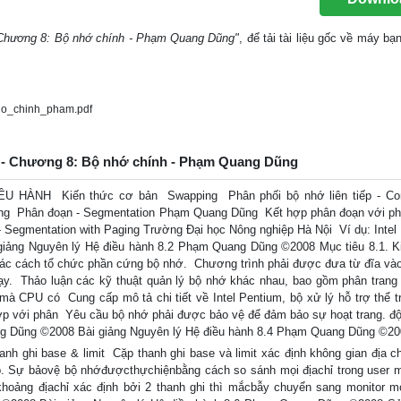
- Chương 8: Bộ nhớ chính - Phạm Quang Dũng"
, để tải tài liệu gốc về máy bạ
o_chinh_pham.pdf
nh - Chương 8: Bộ nhớ chính - Phạm Quang Dũng
ÀNH  Kiến thức cơ bản  Swapping  Phân phối bộ nhớ liên tiếp - Co
ing  Phân đoạn - Segmentation Phạm Quang Dũng  Kết hợp phân đoạn với ph
Segmentation with Paging Trường Đại học Nông nghiệp Hà Nội  Ví dụ: Intel
 giảng Nguyên lý Hệ điều hành 8.2 Phạm Quang Dũng ©2008 Mục tiêu 8.1. K
 các cách tổ chức phần cứng bộ nhớ.  Chương trình phải được đưa từ đĩa và
ạy.  Thảo luận các kỹ thuật quản lý bộ nhớ khác nhau, bao gồm phân trang
mà CPU có  Cung cấp mô tả chi tiết về Intel Pentium, bộ xử lý hỗ trợ thể t
ợp với phân  Yêu cầu bộ nhớ phải được bảo vệ để đảm bảo sự hoạt trang. đ
ng Dũng ©2008 Bài giảng Nguyên lý Hệ điều hành 8.4 Phạm Quang Dũng ©20
nh ghi base & limit  Cặp thanh ghi base và limit xác định không gian địa ch
p. Sự bảovệ bộ nhớđượcthựchiệnbằng cách so sánh mọi địachỉ trong user 
khoảng địachỉ xác định bởi 2 thanh ghi thì mắcbẫy chuyển sang monitor m