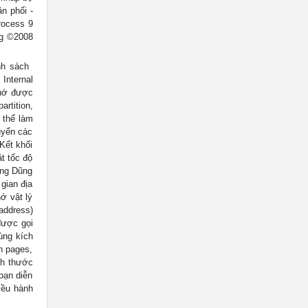
n phối -
rocess 9
ng ©2008
h sách 
Internal
nhớ được
rtition,
 thể làm
huyển các
 Kết khối
ặt tốc độ
ang Dũng
gian địa
ớ vật lý
address)
,được gọi
cùng kích
n pages,
ích thước
đoạn diễn
iều hành