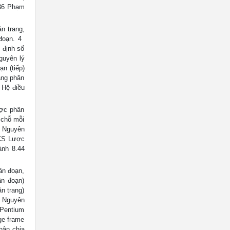
.36 Phạm
n trang,
oạn. 4 
 định số
guyên lý
n (tiếp)
ảng phân
ý Hệ điều
ược phân
 chỗ mỗi
g Nguyên
ICS Lược
ành 8.44
hân đoạn,
ân đoạn)
ân trang)
g Nguyên
Pentium
ge frame
hân chia