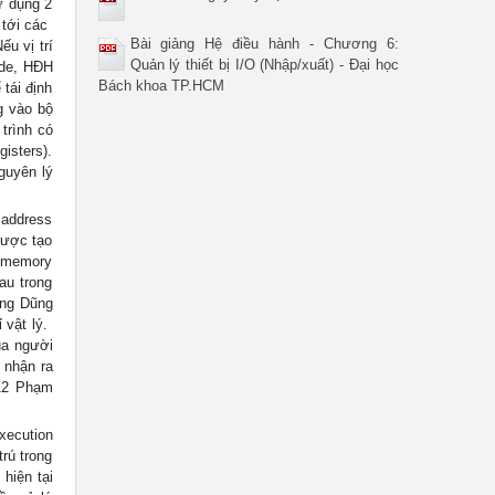
ử dụng 2
tới các 
Bài giảng Hệ điều hành - Chương 6:
ếu vị trí
Quản lý thiết bị I/O (Nhập/xuất) - Đại học
ode, HĐH
Bách khoa TP.HCM
tái định
g vào bộ
 trình có
gisters).
guyên lý
 address
được tạo
 (memory
hau trong
ang Dũng
ật lý. 
của người
 nhận ra
.12 Phạm
execution
trú trong
hiện tại