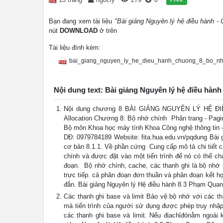
Bạn đang xem tài liệu
"Bài giảng Nguyên lý hệ điều hành 
nút
DOWNLOAD
ở trên
Tài liệu đính kèm:
bai_giang_nguyen_ly_he_dieu_hanh_chuong_8_bo_nh
Nội dung text: Bài giảng Nguyên lý hệ điều hà
Nội dung chương 8 BÀI GIẢNG NGUYÊN LÝ HỆ ĐIỀU H
Allocation Chương 8: Bộ nhớ chính  Phân trang - Pag
Bộ môn Khoa học máy tính Khoa Công nghệ thông tin - 
DĐ: 0979784189 Website: fita.hua.edu.vn/pqdung Bài
cơ bản 8.1.1. Về phần cứng  Cung cấp mô tả chi tiết
chính và được đặt vào một tiến trình để nó có thể ch
đoạn.  Bộ nhớ chính, cache, các thanh ghi là bộ nhớ 
trực tiếp. cả phân đoạn đơn thuần và phân đoạn kết h
đắn. Bài giảng Nguyên lý Hệ điều hành 8.3 Phạm Qua
Các thanh ghi base và limit Bảo vệ bộ nhớ với các tha
mà tiến trình của người sử dụng được phép truy nhậ
các thanh ghi base và limit. Nếu địachỉđónằm ngoài 