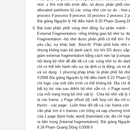
nhớ. z Khi một tiến trình đến, nó được phân phối cho
allocated partitions b) các vùng nhớ còn tự do - fre
process 9 process 8 process 10 process 2 process 2 
Bài giảng Nguyên lý Hệ điều hành 8.20 Phạm Quang 
Bài toán phân phối vùng nhớ động Sự phân mảnh - 
External Fragmentation –tổng không gian bộ nhớ tự do
Fragmentation –bộ nhớ được phân phối có thể lớn  Fi
yêu cầu; sự khác biệt  Best-fit: Phân phối hole nhỏ
nhưng không toàn bộ danh sách, trừ khi DS được sắp x
giảm external fragmentation bằng cách nén lại (compact
nội dung bộ nhớ để đặt tất cả các vùng nhớ tự do danh 
chỉ có thể tiến hành nếu sự tái định vị là động, và nó đ
và sử dụng  1 phương pháp khác là phân phối bộ nh
©2008 Bài giảng Nguyên lý Hệ điều hành 8.22 Phạm Qua
chỉ logic của một tiến trình có thể không kề  Địa ch
bất kỳ lúc nào sau đókhi bộ nhớ sẵn có. z Page numb
của mỗi trang trong bộ nhớ vật lý.  Chia bộ nhớ vật l
là các frame. z Page offset (d) –kết hợp với địa chỉ c
thước - các page.  Luôn theo dõi tất cả các frame cò
cần phải tìm d n frames còn trống và nạp chương trình.
của 1 page (byte hoặc word) (translate) các địa chỉ log
ra bên trong (Internal fragmentation). Bài giảng Ng
8.24 Phạm Quang Dũng ©2008 6