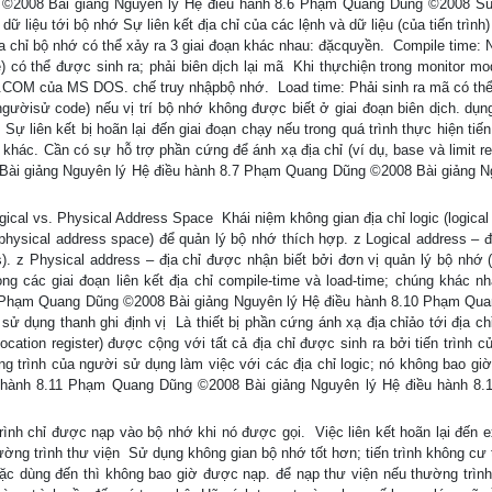
 ©2008 Bài giảng Nguyên lý Hệ điều hành 8.6 Phạm Quang Dũng ©2008 S
 dữ liệu tới bộ nhớ Sự liên kết địa chỉ của các lệnh và dữ liệu (của tiến trình) 
a chỉ bộ nhớ có thể xảy ra 3 giai đoạn khác nhau: đặcquyền.  Compile time: N
 có thể được sinh ra; phải biên dịch lại mã  Khi thựchiện trong monitor m
h .COM của MS DOS. chế truy nhậpbộ nhớ.  Load time: Phải sinh ra mã có thể 
gườisử code) nếu vị trí bộ nhớ không được biết ở giai đoạn biên dịch. dụn
Sự liên kết bị hoãn lại đến giai đoạn chạy nếu trong quá trình thực hiện tiến
khác. Cần có sự hỗ trợ phần cứng để ánh xạ địa chỉ (ví dụ, base và limit re
Bài giảng Nguyên lý Hệ điều hành 8.7 Phạm Quang Dũng ©2008 Bài giảng N
cal vs. Physical Address Space  Khái niệm không gian địa chỉ logic (logical
 (physical address space) để quản lý bộ nhớ thích hợp. z Logical address – 
ss). z Physical address – địa chỉ được nhận biết bởi đơn vị quản lý bộ nhớ
trong các giai đoạn liên kết địa chỉ compile-time và load-time; chúng khác n
.9 Phạm Quang Dũng ©2008 Bài giảng Nguyên lý Hệ điều hành 8.10 Phạm Qu
ng thanh ghi định vị  Là thiết bị phần cứng ánh xạ địa chỉảo tới địa chỉ v
location register) được cộng với tất cả địa chỉ được sinh ra bởi tiến trình 
ng trình của người sử dụng làm việc với các địa chỉ logic; nó không bao giờ
iều hành 8.11 Phạm Quang Dũng ©2008 Bài giảng Nguyên lý Hệ điều hành 8
rình chỉ được nạp vào bộ nhớ khi nó được gọi.  Việc liên kết hoãn lại đến 
ờng trình thư viện  Sử dụng không gian bộ nhớ tốt hơn; tiến trình không cư 
hoặc dùng đến thì không bao giờ được nạp. để nạp thư viện nếu thường trình 