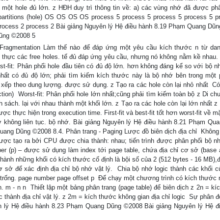
 một hole đủ lớn. z HĐH duy trì thông tin về: a) các vùng nhớ đã được phâ
e partitions (hole) OS OS OS OS process 5 process 5 process 5 process 5 p
process 2 process 2 Bài giảng Nguyên lý Hệ điều hành 8.19 Phạm Quang Dũ
Dũng ©2008 5
Fragmentation Làm thế nào để đáp ứng một yêu cầu kích thước n từ dan
 thực các free holes. tế đủ đáp ứng yêu cầu, nhưng nó không nằm kề nhau.  
rst-fit: Phân phối hole đầu tiên có đủ độ lớn. hơn không đáng kể so với bộ 
 nhất có đủ độ lớn; phải tìm kiếm kích thước này là bộ nhớ bên trong một pa
ếp theo dung lượng. được sử dụng. z Tạo ra các hole còn lại nhỏ nhất  Có
ion)  Worst-fit: Phân phối hole lớn nhất;cũng phải tìm kiếm toàn bộ z Di c
sách. lại với nhau thành một khối lớn. z Tạo ra các hole còn lại lớn nhất z
ược thực hiện trong execution time. First-fit và best-fit tốt hơn worst-fit về m
ớ không liên tục. bộ nhớ. Bài giảng Nguyên lý Hệ điều hành 8.21 Phạm Qu
ng Dũng ©2008 8.4. Phân trang - Paging Lược đồ biên dịch địa chỉ  Không 
ỉ được tạo ra bởi CPU được chia thành: nhau; tiến trình được phân phối bộ nh
er (p) – được sử dụng làm index tới page table, chứa địa chỉ cơ sở (base 
ý thành những khối có kích thước cố định là bội số của 2 (512 bytes - 16 MB)
ơ sở để xác định địa chỉ bộ nhớ vật lý.  Chia bộ nhớ logic thành các khối 
n trống. page number page offset p  Để chạy một chương trình có kích thước 
 m - n n  Thiết lập một bảng phân trang (page table) để biên dịch z 2n = k
ic thành địa chỉ vật lý. z 2m = kích thước không gian địa chỉ logic  Sự phân 
uyên lý Hệ điều hành 8.23 Phạm Quang Dũng ©2008 Bài giảng Nguyên lý Hệ đ