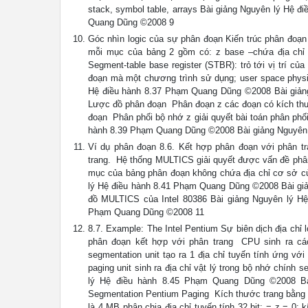
stack, symbol table, arrays Bài giảng Nguyên lý Hệ 
Quang Dũng ©2008 9
Góc nhìn logic của sự phân đoạn Kiến trúc phân đoạn 
mỗi mục của bảng 2 gồm có: z base –chứa địa chỉ vậ
Segment-table base register (STBR): trỏ tới vị trí củ
đoạn mà một chương trình sử dụng; user space phys
Hệ điều hành 8.37 Phạm Quang Dũng ©2008 Bài giảng
Lược đồ phân đoạn  Phân đoạn z các đoạn có kích thư
đoạn  Phân phối bộ nhớ z giải quyết bài toán phân phố
hành 8.39 Phạm Quang Dũng ©2008 Bài giảng Nguyên
Ví dụ phân đoạn 8.6. Kết hợp phân đoạn với phân t
trang.  Hệ thống MULTICS giải quyết được vấn đề phâ
mục của bảng phân đoạn không chứa địa chỉ cơ sở củ
lý Hệ điều hành 8.41 Phạm Quang Dũng ©2008 Bài g
đồ MULTICS của Intel 80386 Bài giảng Nguyên lý H
Phạm Quang Dũng ©2008 11
8.7. Example: The Intel Pentium Sự biên dịch địa chỉ l
phân đoạn kết hợp với phân trang  CPU sinh ra các
segmentation unit tạo ra 1 địa chỉ tuyến tính ứng với
paging unit sinh ra địa chỉ vật lý trong bộ nhớ chín
lý Hệ điều hành 8.45 Phạm Quang Dũng ©2008 Bà
Segmentation Pentium Paging  Kích thước trang bằng 
là 4 MB phân chia địa chỉ tuyến tính 32 bit: = z = 