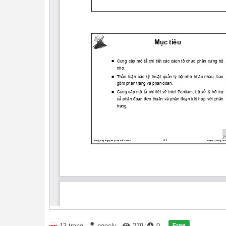
Free
13 trang
ngocly
279
0