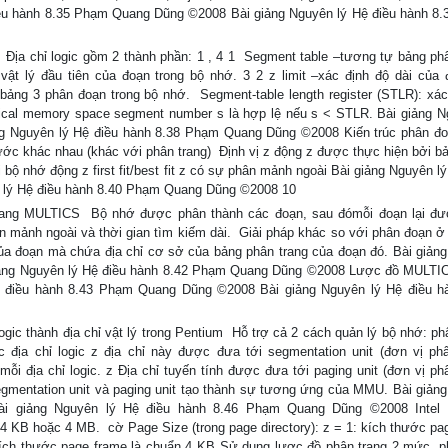
điều hành 8.35 Phạm Quang Dũng ©2008 Bài giảng Nguyên lý Hệ điều hành 8
 Địa chỉ logic gồm 2 thành phần: 1 , 4 1  Segment table –tương tự bảng phâ
t lý đầu tiên của đoạn trong bộ nhớ. 3 2 z limit –xác định độ dài của đ
a bảng 3 phân đoạn trong bộ nhớ.  Segment-table length register (STLR): xác
ical memory space segment number s là hợp lệ nếu s < STLR. Bài giảng N
 Nguyên lý Hệ điều hành 8.38 Phạm Quang Dũng ©2008 Kiến trúc phân đoạ
ớc khác nhau (khác với phân trang)  Định vị z động z được thực hiện bởi b
i bộ nhớ động z first fit/best fit z có sự phân mảnh ngoài Bài giảng Nguyên l
 lý Hệ điều hành 8.40 Phạm Quang Dũng ©2008 10
rang MULTICS  Bộ nhớ được phân thành các đoạn, sau đómỗi đoạn lại đ
n mảnh ngoài và thời gian tìm kiếm dài.  Giải pháp khác so với phân đoạn ở
a đoạn mà chứa địa chỉ cơ sở của bảng phân trang của đoạn đó. Bài giản
iảng Nguyên lý Hệ điều hành 8.42 Phạm Quang Dũng ©2008 Lược đồ MULT
ệ điều hành 8.43 Phạm Quang Dũng ©2008 Bài giảng Nguyên lý Hệ điều h
ogic thành địa chỉ vật lý trong Pentium  Hỗ trợ cả 2 cách quản lý bộ nhớ: p
 địa chỉ logic z địa chỉ này được đưa tới segmentation unit (đơn vị ph
 mỗi địa chỉ logic. z Địa chỉ tuyến tính được đưa tới paging unit (đơn vị ph
h segmentation unit và paging unit tạo thành sự tương ứng của MMU. Bài giản
i giảng Nguyên lý Hệ điều hành 8.46 Phạm Quang Dũng ©2008 Intel 
4 KB hoặc 4 MB.  cờ Page Size (trong page directory): z = 1: kích thước pa
0: kích thước page frame là chuẩn 4 KB Sử dụng lược đồ phân trang 2 mức, p