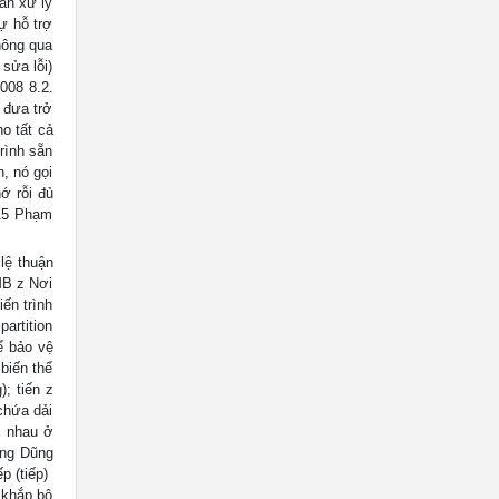
ần xử lý
ự hỗ trợ
thông qua
 sửa lỗi)
008 8.2.
 đưa trở
ho tất cả
rình sẵn
h, nó gọi
ớ rỗi đủ
.15 Phạm
 lệ thuận
MB z Nơi
ến trình
artition
ể bảo vệ
biến thể
; tiến z
 chứa dải
ác nhau ở
ang Dũng
(tiếp) 
 khắp bộ