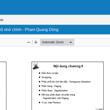
nh
 Bộ nhớ chính - Phạm Quang Dũng