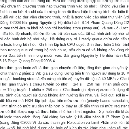
ường trình cần đến có trong bộ  Hữu ích trong trường hợp số lượng lớn mã c
 nếu chưa thì chương trình nạp thường trình vào bộ nhớ;  Không yêu cầu s
 chính nó bởi địa chỉ của thường trình rồi thực hiện thường trình đó. hiện 
g đối với các thư viện chương trình, nhất là trong việc cập nhật thư viện (vd
 Dũng ©2008 Bài giảng Nguyên lý Hệ điều hành 8.14 Phạm Quang Dũng ©2
ợc tạm thời đưa ra khỏi bộ nhớ tới backing store (swap out), và sau đó được
e – đĩa tốc độ nhanh, đủ lớn để lưu trữ bản sao của tất cả hình ảnh bộ nhớ c
ới các hình ảnh bộ nhớ này.  Hệ thống duy trì 1 ready queue chứa các tiến t
oặc trong bộ nhớ.  Khi trình lập lịch CPU quyết định thực hiện 1 tiến trìn
tiếp theo trong queue có trong bộ nhớ chưa, nếu chưa có và không còn vùng nh
ore và đưa tiến trình mong muốn vào. Bài giảng Nguyên lý Hệ điều hành 8
h 8.16 Phạm Quang Dũng ©2008 4
 lớn thời gian hoán đổi là thời gian chuyển dữ liệu; tổng thời gian chuyển tỷ
chia thành 2 phần: z Vd: giả sử dung lượng tiến trình người sử dụng là 10 
ngắt. backing store là đĩa cứng có tốc độ truyền dữ liệu là 40 MB/s z Các ti
ời gian truyền 1 chiều từ/đến bộ nhớ = 1/4 s = 250 ms  Phân phối đơn p
 8 ms ⇒ Tổng truyền 1 chiều = 258 ms z Các thanh ghi định vị được sử dụng đ
. trình của người sử dụng không ảnh hưởng lẫn nhau và  Roll out, roll in – 
ữ liệu và mã HĐH. lập lịch dựa trên mức ưu tiên (priority-based scheduling)
; limit trình có mức ưu tiên thấp hơn bị thay ra để tiến trình có mức register
 hơn có thể được nạp và thực hiện. nhỏ hơn limit register.  Sự hoán đổi kh
ỉ logic theo cách động. Bài giảng Nguyên lý Hệ điều hành 8.17 Phạm Qu
ng Dũng ©2008 Ví dụ các thanh ghi Relocation và Limit Phân phối liên tiếp 
) z Hole –khối bộ nhớ khả dụng; các hole có kích thước khác nhau nằm rải rác