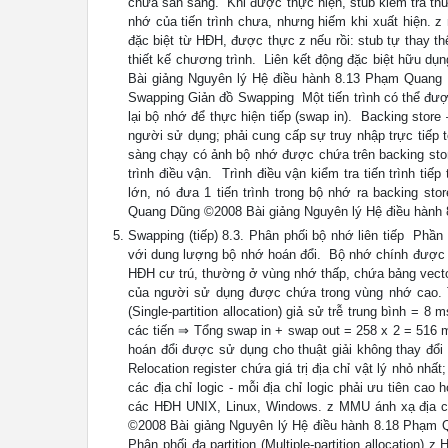
chưa sẵn sàng.  Khi được thực hiện, stub kiểm tra th
nhớ của tiến trình chưa, nhưng hiếm khi xuất hiện. z
đặc biệt từ HĐH, được thực z nếu rồi: stub tự thay thế
thiết kế chương trình.  Liên kết động đặc biệt hữu dụn
Bài giảng Nguyên lý Hệ điều hành 8.13 Phạm Quang
Swapping Giản đồ Swapping  Một tiến trình có thể đư
lại bộ nhớ để thực hiện tiếp (swap in).  Backing stor
người sử dụng; phải cung cấp sự truy nhập trực tiếp t
sàng chạy có ảnh bộ nhớ được chứa trên backing store h
trình điều vận.  Trình điều vận kiểm tra tiến trình 
lớn, nó đưa 1 tiến trình trong bộ nhớ ra backing st
Quang Dũng ©2008 Bài giảng Nguyên lý Hệ điều hàn
Swapping (tiếp) 8.3. Phân phối bộ nhớ liên tiếp  Phần
với dung lượng bộ nhớ hoán đổi.  Bộ nhớ chính được 
HĐH cư trú, thường ở vùng nhớ thấp, chứa bảng vector 
của người sử dụng được chứa trong vùng nhớ cao. Th
(Single-partition allocation) giả sử trễ trung bình =
các tiến ⇒ Tổng swap in + swap out = 258 x 2 = 516 ms
hoán đổi được sử dụng cho thuật giải không thay đổi d
Relocation register chứa giá trị địa chỉ vật lý nhỏ nhất
các địa chỉ logic - mỗi địa chỉ logic phải ưu tiên cao
các HĐH UNIX, Linux, Windows. z MMU ánh xạ địa ch
©2008 Bài giảng Nguyên lý Hệ điều hành 8.18 Phạm Qua
Phân phối đa partition (Multiple-partition allocation