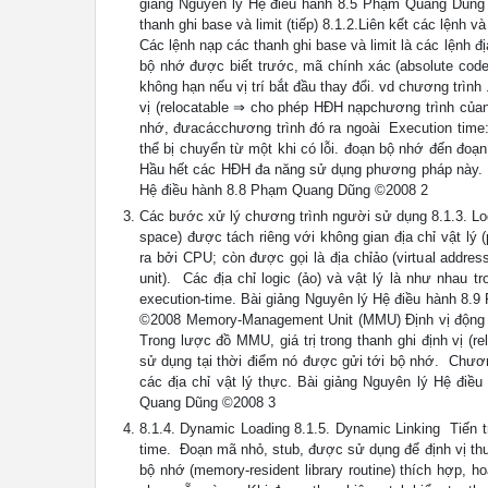
giảng Nguyên lý Hệ điều hành 8.5 Phạm Quang Dũng
thanh ghi base và limit (tiếp) 8.1.2.Liên kết các lệnh và
Các lệnh nạp các thanh ghi base và limit là các lệnh đị
bộ nhớ được biết trước, mã chính xác (absolute code)
không hạn nếu vị trí bắt đầu thay đổi. vd chương trìn
vị (relocatable ⇒ cho phép HĐH nạpchương trình củan
nhớ, đưacácchương trình đó ra ngoài  Execution time: 
thể bị chuyển từ một khi có lỗi. đoạn bộ nhớ đến đoạn 
Hầu hết các HĐH đa năng sử dụng phương pháp này. 
Hệ điều hành 8.8 Phạm Quang Dũng ©2008 2
Các bước xử lý chương trình người sử dụng 8.1.3. Logi
space) được tách riêng với không gian địa chỉ vật lý
ra bởi CPU; còn được gọi là địa chỉảo (virtual addre
unit).  Các địa chỉ logic (ảo) và vật lý là như nhau 
execution-time. Bài giảng Nguyên lý Hệ điều hành 8
©2008 Memory-Management Unit (MMU) Định vị động sử dụ
Trong lược đồ MMU, giá trị trong thanh ghi định vị (re
sử dụng tại thời điểm nó được gửi tới bộ nhớ.  Chươ
các địa chỉ vật lý thực. Bài giảng Nguyên lý Hệ đ
Quang Dũng ©2008 3
8.1.4. Dynamic Loading 8.1.5. Dynamic Linking  Tiến t
time.  Đoạn mã nhỏ, stub, được sử dụng để định vị thư
bộ nhớ (memory-resident library routine) thích hợp, 