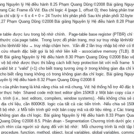
 giảng Nguyên lý Hệ điều hành 8.25 Phạm Quang Dũng ©2008 Bài giảng Nguy
g Các Frame rỗi Vd: Địa chỉ logic 4 (page 1, offset 0); theo bảng phân tran
địa chỉ vật lý = 6 x 4 + 0 = 24 Trước khi phân phối Sau khi phân phối 32-byt
 8.27 Phạm Quang Dũng ©2008 Bài giảng Nguyên lý Hệ điều hành 8.28 Ph
 table được lưu trong bộ nhớ chính.  Page-table base register (PTBR) chỉ 
ch thước của page table.  Trong lược đồ phân trang, mọi sự truy nhập lệnh/dữ
 cho lệnh/dữ liệu → truy nhập chậm hơn.  Vấn đề 2 lần truy nhập bộ nhớ có 
cứu nhanh đặc biệt gọi là bộ nhớ liên kết - associative memory (TLB). B
8 Bài giảng Nguyên lý Hệ điều hành 8.30 Phạm Quang Dũng ©2008 Bảo v
 bảo vệ bộ nhớ được thực thi bằng cách kết hợp protection bit với mỗi frame 
lid bit z “valid” (=1) cho biết trang tương ứng ở trong không gian địa chỉ l
0) cho biết rằng trang không có trong không gian địa chỉ logic. Bài giảng Ngu
uyên lý Hệ điều hành 8.32 Phạm Quang Dũng ©2008 8
m của phân trang là khả năng chia sẻ mã chung, Vd: hệ thống hỗ trợ 40 đặc b
user thực hiện  Shared code một text editor gồm 150KB z Một bản copy của r
trình (i.e., text editors, compilers, window systems). -Nếu không chia sẻ
n địa chỉ liệu, cần 8000KB. logic của tất cả các tiến trình. -Nếu chia sẻ 15
B bộ nhớ. z Mỗi tiến trình giữ một bản copy mã và dữ liệu riêng. z Các tran
ng không gian địa chỉ logic. Bài giảng Nguyên lý Hệ điều hành 8.33 Phạm Qu
Quang Dũng ©2008 8.5. Phân đoạn - Segmentation Chương trình dưới góc 
ch nhìn của người sử dụng đối với bộ nhớ:  Mỗi chương trình là một tập
procedure, function, method, object, local variables, global variables, comm