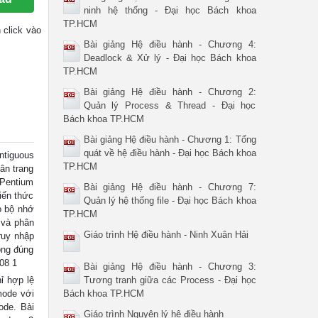
ninh hệ thống - Đại học Bách khoa
TP.HCM
n click vào
Bài giảng Hệ điều hành - Chương 4:
Deadlock & Xử lý - Đại học Bách khoa
TP.HCM
Bài giảng Hệ điều hành - Chương 2:
Quản lý Process & Thread - Đại học
Bách khoa TP.HCM
Bài giảng Hệ điều hành - Chương 1: Tổng
quát về hệ điều hành - Đại học Bách khoa
ntiguous
TP.HCM
ân trang
 Pentium
Bài giảng Hệ điều hành - Chương 7:
iến thức
Quản lý hệ thống file - Đại học Bách khoa
o bộ nhớ
TP.HCM
 và phân
Giáo trình Hệ điều hành - Ninh Xuân Hải
ruy nhập
ộng đúng
08 1
Bài giảng Hệ điều hành - Chương 3:
ỉ hợp lệ
Tương tranh giữa các Process - Đại học
mode với
Bách khoa TP.HCM
ode. Bài
Giáo trình Nguyên lý hệ điều hành