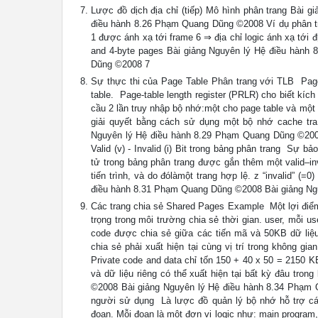
Lược đồ dịch địa chỉ (tiếp) Mô hình phân trang Bài
điều hành 8.26 Phạm Quang Dũng ©2008 Ví dụ phân tran
1 được ánh xạ tới frame 6 ⇒ địa chỉ logic ánh xạ tới 
and 4-byte pages Bài giảng Nguyên lý Hệ điều hành
Dũng ©2008 7
Sự thực thi của Page Table Phân trang với TLB  Page
table.  Page-table length register (PRLR) cho biết kí
cầu 2 lần truy nhập bộ nhớ:một cho page table và một
giải quyết bằng cách sử dụng một bộ nhớ cache tra 
Nguyên lý Hệ điều hành 8.29 Phạm Quang Dũng ©200
Valid (v) - Invalid (i) Bit trong bảng phân trang  Sự
tử trong bảng phân trang được gắn thêm một valid–inva
tiến trình, và do đólàmột trang hợp lệ. z “invalid” (=
điều hành 8.31 Phạm Quang Dũng ©2008 Bài giảng Ng
Các trang chia sẻ Shared Pages Example  Một lợi điể
trọng trong môi trường chia sẻ thời gian. user, mỗi 
code được chia sẻ giữa các tiến mã và 50KB dữ liệu. 
chia sẻ phải xuất hiện tại cùng vị trí trong không gia
Private code and data chỉ tốn 150 + 40 x 50 = 2150 K
và dữ liệu riêng có thể xuất hiện tại bất kỳ đâu tro
©2008 Bài giảng Nguyên lý Hệ điều hành 8.34 Phạm 
người sử dụng  Là lược đồ quản lý bộ nhớ hỗ trợ cá
đoạn. Mỗi đoạn là một đơn vị logic như: main program, 