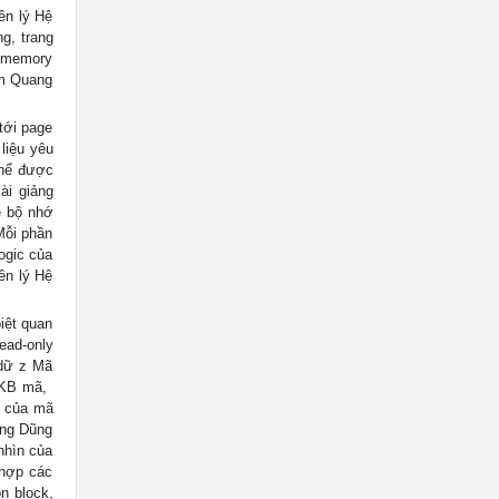
ên lý Hệ
g, trang
e memory
ạm Quang
tới page
 liệu yêu
thể được
ài giảng
ệ bộ nhớ
 Mỗi phần
ogic của
yên lý Hệ
iệt quan
ead-only
 dữ z Mã
0KB mã, 
g của mã
ang Dũng
nhìn của
 hợp các
on block,