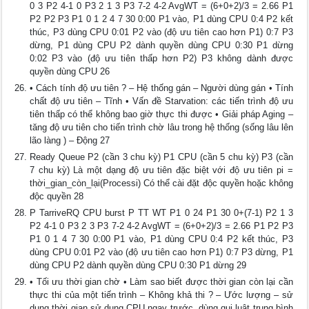
0 3 P2 4-1 0 P3 2 1 3 P3 7-2 4-2 AvgWT = (6+0+2)/3 = 2.66 P1
P2 P2 P3 P1 0 1 2 4 7 30 0:00 P1 vào, P1 dùng CPU 0:4 P2 kết
thúc, P3 dùng CPU 0:01 P2 vào (độ ưu tiên cao hơn P1) 0:7 P3
dừng, P1 dùng CPU P2 dành quyền dùng CPU 0:30 P1 dừng
0:02 P3 vào (độ ưu tiên thấp hơn P2) P3 không dành được
quyền dùng CPU 26
• Cách tính độ ưu tiên ? – Hệ thống gán – Người dùng gán • Tính
chất độ ưu tiên – Tĩnh • Vấn đề Starvation: các tiến trình độ ưu
tiên thấp có thể không bao giờ thực thi được • Giải pháp Aging –
tăng độ ưu tiên cho tiến trình chờ lâu trong hệ thống (sống lâu lên
lão làng ) – Động 27
Ready Queue P2 (cần 3 chu kỳ) P1 CPU (cần 5 chu kỳ) P3 (cần
7 chu kỳ) Là một dạng độ ưu tiên đặc biệt với độ ưu tiên pi =
thời_gian_còn_lại(Processi) Có thể cài đặt độc quyền hoặc không
độc quyền 28
P TarriveRQ CPU burst P TT WT P1 0 24 P1 30 0+(7-1) P2 1 3
P2 4-1 0 P3 2 3 P3 7-2 4-2 AvgWT = (6+0+2)/3 = 2.66 P1 P2 P3
P1 0 1 4 7 30 0:00 P1 vào, P1 dùng CPU 0:4 P2 kết thúc, P3
dùng CPU 0:01 P2 vào (độ ưu tiên cao hơn P1) 0:7 P3 dừng, P1
dùng CPU P2 dành quyền dùng CPU 0:30 P1 dừng 29
• Tối ưu thời gian chờ • Làm sao biết được thời gian còn lại cần
thực thi của một tiến trình – Không khả thi ? – Ước lượng – sử
dụng thời gian sử dụng CPU ngay trước, dùng qui luật trung bình