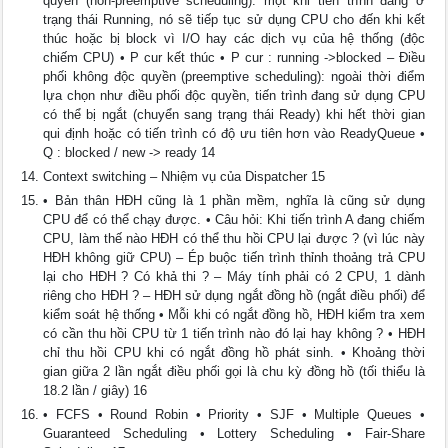
quyền (non-preemptive scheduling): một khi tiến trình đang ở
trạng thái Running, nó sẽ tiếp tục sử dụng CPU cho đến khi kết
thúc hoặc bị block vì I/O hay các dịch vụ của hệ thống (độc
chiếm CPU) • P cur kết thúc • P cur : running ->blocked – Điều
phối không độc quyền (preemptive scheduling): ngoài thời điểm
lựa chọn như điều phối độc quyền, tiến trình đang sử dụng CPU
có thể bị ngắt (chuyển sang trạng thái Ready) khi hết thời gian
qui định hoặc có tiến trình có độ ưu tiên hơn vào ReadyQueue •
Q : blocked / new -> ready 14
Context switching – Nhiệm vụ của Dispatcher 15
• Bản thân HĐH cũng là 1 phần mềm, nghĩa là cũng sử dụng
CPU để có thể chạy được. • Câu hỏi: Khi tiến trình A đang chiếm
CPU, làm thế nào HĐH có thể thu hồi CPU lại được ? (vì lúc này
HĐH không giữ CPU) – Ép buộc tiến trình thỉnh thoảng trả CPU
lại cho HĐH ? Có khả thi ? – Máy tính phải có 2 CPU, 1 dành
riêng cho HĐH ? – HĐH sử dụng ngắt đồng hồ (ngắt điều phối) để
kiểm soát hệ thống • Mỗi khi có ngắt đồng hồ, HĐH kiểm tra xem
có cần thu hồi CPU từ 1 tiến trình nào đó lại hay không ? • HĐH
chỉ thu hồi CPU khi có ngắt đồng hồ phát sinh. • Khoảng thời
gian giữa 2 lần ngắt điều phối gọi là chu kỳ đồng hồ (tối thiểu là
18.2 lần / giây) 16
• FCFS • Round Robin • Priority • SJF • Multiple Queues •
Guaranteed Scheduling • Lottery Scheduling • Fair-Share