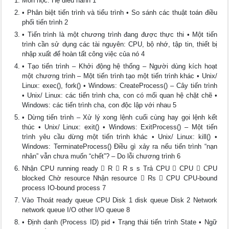
Môn học: Hệ điều hành 1
• Phân biệt tiến trình và tiểu trình • So sánh các thuật toán điều
phối tiến trình 2
• Tiến trình là một chương trình đang được thực thi • Một tiến
trình cần sử dụng các tài nguyên: CPU, bộ nhớ, tập tin, thiết bị
nhập xuất để hoàn tất công việc của nó 4
• Tạo tiến trình – Khởi động hệ thống – Người dùng kích hoạt
một chương trình – Một tiến trình tạo một tiến trình khác • Unix/
Linux: exec(), fork() • Windows: CreateProcess() – Cây tiến trình
• Unix/ Linux: các tiến trình cha, con có mối quan hệ chặt chẽ •
Windows: các tiến trình cha, con độc lập với nhau 5
• Dừng tiến trình – Xử lý xong lệnh cuối cùng hay gọi lệnh kết
thúc • Unix/ Linux: exit() • Windows: ExitProcess() – Một tiến
trình yêu cầu dừng một tiến trình khác • Unix/ Linux: kill() •
Windows: TerminateProcess() Điều gì xảy ra nếu tiến trình “nạn
nhân” vẫn chưa muốn “chết”? – Do lỗi chương trình 6
Nhận CPU running ready  R  R s s Trả CPU  CPU  CPU
blocked Chờ resource Nhận resource  Rs  CPU CPU-bound
process IO-bound process 7
Vào Thoát ready queue CPU Disk 1 disk queue Disk 2 Network
network queue I/O other I/O queue 8
• Định danh (Process ID) pid • Trạng thái tiến trình State • Ngữ