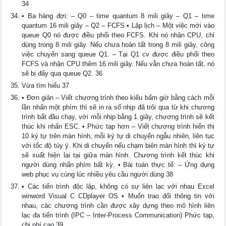
34
• Ba hàng đợi: – Q0 – time quantum 8 mili giây – Q1 – time
quantum 16 mili giây – Q2 – FCFS • Lập lịch – Một việc mới vào
queue Q0 nó được điều phối theo FCFS. Khi nó nhận CPU, chỉ
dùng trong 8 mili giây. Nếu chưa hoàn tất trong 8 mili giây, công
việc chuyển sang queue Q1. – Tại Q1 cv được điều phối theo
FCFS và nhận CPU thêm 16 mili giây. Nếu vẫn chưa hoàn tất, nó
sẽ bị đẩy qua queue Q2. 36
Vừa tìm hiểu 37
• Đơn giản – Viết chương trình theo kiểu bấm giờ bằng cách mỗi
lần nhấn một phím thì sẽ in ra số nhịp đã trôi qua từ khi chương
trình bắt đầu chạy, với mỗi nhịp bằng 1 giây, chương trình sẽ kết
thúc khi nhấn ESC. • Phức tạp hơn – Viết chương trình hiển thị
10 ký tự trên màn hình, mỗi ký tự di chuyển ngẫu nhiên, liên tục
với tốc độ tùy ý. Khi di chuyển nếu chạm biên màn hình thì ký tự
sẽ xuất hiện lại tại giữa màn hình. Chương trình kết thúc khi
người dùng nhấn phím bất kỳ. • Bài toán thực tế: – Ứng dụng
web phục vụ cùng lúc nhiều yêu cầu người dùng 38
• Các tiến trình độc lập, không có sự liên lạc với nhau Excel
winword Visual C CDplayer OS • Muốn trao đổi thông tin với
nhau, các chương trình cần được xây dựng theo mô hình liên
lạc đa tiến trình (IPC – Inter-Process Communication) Phức tạp,
chi phí cao 39