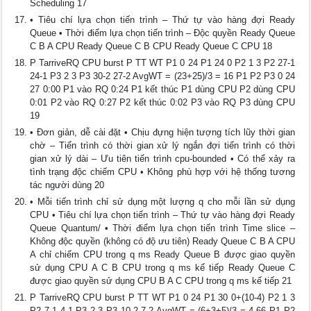
Scheduling 17
• Tiêu chí lựa chọn tiến trình – Thứ tự vào hàng đợi Ready
Queue • Thời điểm lựa chọn tiến trình – Độc quyền Ready Queue
C B A CPU Ready Queue C B CPU Ready Queue C CPU 18
P TarriveRQ CPU burst P TT WT P1 0 24 P1 24 0 P2 1 3 P2 27-1
24-1 P3 2 3 P3 30-2 27-2 AvgWT = (23+25)/3 = 16 P1 P2 P3 0 24
27 0:00 P1 vào RQ 0:24 P1 kết thúc P1 dùng CPU P2 dùng CPU
0:01 P2 vào RQ 0:27 P2 kết thúc 0:02 P3 vào RQ P3 dùng CPU
19
• Đơn giản, dễ cài đặt • Chịu đựng hiện tượng tích lũy thời gian
chờ – Tiến trình có thời gian xử lý ngắn đợi tiến trình có thời
gian xử lý dài – Ưu tiên tiến trình cpu-bounded • Có thể xảy ra
tình trạng độc chiếm CPU • Không phù hợp với hệ thống tương
tác người dùng 20
• Mỗi tiến trình chỉ sử dụng một lượng q cho mỗi lần sử dụng
CPU • Tiêu chí lựa chọn tiến trình – Thứ tự vào hàng đợi Ready
Queue Quantum/ • Thời điểm lựa chọn tiến trình Time slice –
Không độc quyền (không có độ ưu tiên) Ready Queue C B A CPU
A chỉ chiếm CPU trong q ms Ready Queue B được giao quyền
sử dụng CPU A C B CPU trong q ms kế tiếp Ready Queue C
được giao quyền sử dụng CPU B A C CPU trong q ms kế tiếp 21
P TarriveRQ CPU burst P TT WT P1 0 24 P1 30 0+(10-4) P2 1 3
P2 7-1 4-1 P3 2 3 P3 10-2 7-2 AvgWT = (6+3+5)/3 = 4.66 P1 P2