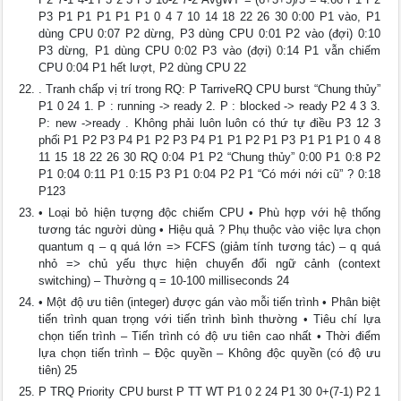
P3 P1 P1 P1 P1 P1 0 4 7 10 14 18 22 26 30 0:00 P1 vào, P1
dùng CPU 0:07 P2 dừng, P3 dùng CPU 0:01 P2 vào (đợi) 0:10
P3 dừng, P1 dùng CPU 0:02 P3 vào (đợi) 0:14 P1 vẫn chiếm
CPU 0:04 P1 hết lượt, P2 dùng CPU 22
. Tranh chấp vị trí trong RQ: P TarriveRQ CPU burst “Chung thủy”
P1 0 24 1. P : running -> ready 2. P : blocked -> ready P2 4 3 3.
P: new ->ready . Không phải luôn luôn có thứ tự điều P3 12 3
phối P1 P2 P3 P4 P1 P2 P3 P4 P1 P1 P2 P1 P3 P1 P1 P1 0 4 8
11 15 18 22 26 30 RQ 0:04 P1 P2 “Chung thủy” 0:00 P1 0:8 P2
P1 0:04 0:11 P1 0:15 P3 P1 0:04 P2 P1 “Có mới nới cũ” ? 0:18
P123
• Loại bỏ hiện tượng độc chiếm CPU • Phù hợp với hệ thống
tương tác người dùng • Hiệu quả ? Phụ thuộc vào việc lựa chọn
quantum q – q quá lớn => FCFS (giảm tính tương tác) – q quá
nhỏ => chủ yếu thực hiện chuyển đổi ngữ cảnh (context
switching) – Thường q = 10-100 milliseconds 24
• Một độ ưu tiên (integer) được gán vào mỗi tiến trình • Phân biệt
tiến trình quan trọng với tiến trình bình thường • Tiêu chí lựa
chọn tiến trình – Tiến trình có độ ưu tiên cao nhất • Thời điểm
lựa chọn tiến trình – Độc quyền – Không độc quyền (có độ ưu
tiên) 25
P TRQ Priority CPU burst P TT WT P1 0 2 24 P1 30 0+(7-1) P2 1