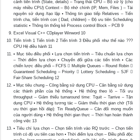
cảnh tiến trình (State, details) – Trạng thái CPU – Bộ xử lý (cho
máy nhiều CPU) Context – Bộ nhớ chính (IP, Mem, Files ) – Tài
nguyên sử dụng /tạo lập • Thông tin giao tiếp Relatives – Tiến
trình cha, tiến trình con ( Dad, children) – Độ ưu tiên Scheduling
statistic • Thông tin thống kê Process control Block – PCB 9
Excel Visual C++ CDplayer Winword 10
Tiến trình 1 Tiến trình 2 Tiến trình 3 Điều phối như thế nào ???
CPU Hệ điều hành 11
• Mục tiêu điều phối • Lựa chọn tiến trình – Tiêu chuẩn lựa chọn
– Thời điểm lựa chọn • Chuyển đổi giữa các tiến trình • Các
chiến lược điều phối – FCFS  Multiple Queues – Round Robin 
Guaranteed Scheduling – Priority  Lottery Scheduling – SJF 
Fair-Share Scheduling 12
• Mục tiêu chung – Công bằng sử dụng CPU – Cân bằng sử dụng
các thành phần của hệ thống • Hệ thống theo lô – Tối ưu
throughput – Giảm thiểu turnaround time: Tquit – Tarrive – Tận
dụng CPU • Hệ thống tương tác – Giảm thiểu thời gian chờ (Tối
ưu thời gian hồi đáp): Tin ReadyQueue – Cân đối mong muốn
của người dùng • Hệ thống thời gian thực – Thời hạn hoàn thành
công việc 13
• Tiêu chí lựa chọn – Chọn tiến trình vào RQ trước – Chọn tiến
trình có độ ưu tiên cao hơn • Thời điểm lựa chọn – Điều phối độc