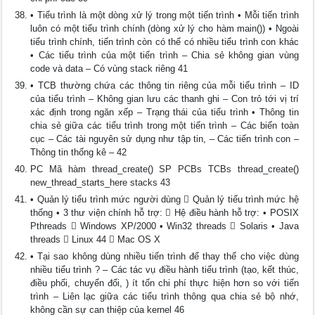
• Tiểu trình là một dòng xử lý trong một tiến trình • Mỗi tiến trình
luôn có một tiểu trình chính (dòng xử lý cho hàm main()) • Ngoài
tiểu trình chính, tiến trình còn có thể có nhiều tiểu trình con khác
• Các tiểu trình của một tiến trình – Chia sẻ không gian vùng
code và data – Có vùng stack riêng 41
• TCB thường chứa các thông tin riêng của mỗi tiểu trình – ID
của tiểu trình – Không gian lưu các thanh ghi – Con trỏ tới vị trí
xác định trong ngăn xếp – Trạng thái của tiểu trình • Thông tin
chia sẻ giữa các tiểu trình trong một tiến trình – Các biến toàn
cục – Các tài nguyên sử dụng như tập tin, – Các tiến trình con –
Thông tin thống kê – 42
PC Mã hàm thread_create() SP PCBs TCBs thread_create()
new_thread_starts_here stacks 43
• Quản lý tiểu trình mức người dùng  Quản lý tiểu trình mức hệ
thống • 3 thư viện chính hỗ trợ:  Hệ điều hành hỗ trợ: • POSIX
Pthreads  Windows XP/2000 • Win32 threads  Solaris • Java
threads  Linux 44  Mac OS X
• Tại sao không dùng nhiều tiến trình để thay thế cho việc dùng
nhiều tiểu trình ? – Các tác vụ điều hành tiểu trình (tạo, kết thúc,
điều phối, chuyển đổi, ) ít tốn chi phí thực hiện hơn so với tiến
trình – Liên lạc giữa các tiểu trình thông qua chia sẻ bộ nhớ,
không cần sự can thiệp của kernel 46