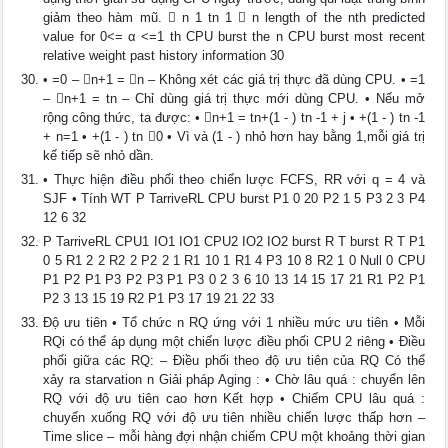
giảm theo hàm mũ.  n 1 tn 1  n length of the nth predicted
value for 0<= α <=1 th CPU burst the n CPU burst most recent
relative weight past history information 30
• =0 – n+1 = n – Không xét các giá trị thực đã dùng CPU. • =1
– n+1 = tn – Chỉ dùng giá trị thực mới dùng CPU. • Nếu mở
rộng công thức, ta được: • n+1 = tn+(1 - ) tn -1 + j • +(1 - ) tn -1
+ n=1 • +(1 - ) tn 0 • Vì và (1 - ) nhỏ hơn hay bằng 1,mỗi giá trị
kế tiếp sẽ nhỏ dần.
• Thực hiện điều phối theo chiến lược FCFS, RR với q = 4 và
SJF • Tính WT P TarriveRL CPU burst P1 0 20 P2 1 5 P3 2 3 P4
12 6 32
P TarriveRL CPU1 IO1 IO1 CPU2 IO2 IO2 burst R T burst R T P1
0 5 R1 2 2 R2 2 P2 2 1 R1 10 1 R1 4 P3 10 8 R2 1 0 Null 0 CPU
P1 P2 P1 P3 P2 P3 P1 P3 0 2 3 6 10 13 14 15 17 21 R1 P2 P1
P2 3 13 15 19 R2 P1 P3 17 19 21 22 33
Độ ưu tiên • Tổ chức n RQ ứng với 1 nhiều mức ưu tiên • Mỗi
RQi có thể áp dụng một chiến lược điều phối CPU 2 riêng • Điều
phối giữa các RQ: – Điều phối theo độ ưu tiên của RQ Có thể
xảy ra starvation n Giải pháp Aging : • Chờ lâu quá : chuyển lên
RQ với độ ưu tiên cao hơn Kết hợp • Chiếm CPU lâu quá :
chuyển xuống RQ với độ ưu tiên nhiều chiến lược thấp hơn –
Time slice – mỗi hàng đợi nhận chiếm CPU một khoảng thời gian