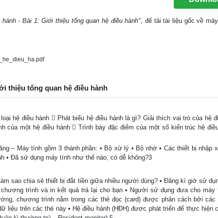
 hành - Bài 1: Giới thiệu tổng quan hệ điều hành"
, để tải tài liệu gốc về má
_he_dieu_ha.pdf
iới thiệu tổng quan hệ điều hành
loại hệ điều hành  Phát biểu hệ điều hành là gì? Giải thích vai trò của hệ 
ính của một hệ điều hành  Trình bày đặc điểm của một số kiến trúc hệ điề
 năng – Máy tính gồm 3 thành phần: • Bộ xử lý • Bộ nhớ • Các thiết bị nhập 
nh • Đã sử dụng máy tính như thế nào, có dễ không?3
àm sao chia sẻ thiết bị đắt tiền giữa nhiều người dùng? • Đăng kí giờ sử dụ
chương trình và in kết quả trả lại cho bạn • Người sử dụng đưa cho máy 
ờng, chương trình nằm trong các thẻ đọc (card) được phân cách bởi các 
 dữ liệu trên các thẻ này • Hệ điều hành (HĐH) được phát triển để thực hiện
uản lý thường trú – Resident monitor) 5