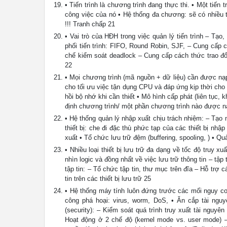
• Tiến trình là chương trình đang thực thi. • Một tiến 
công việc của nó • Hệ thống đa chương: sẽ có nhiều t
!!! Tranh chấp 21
• Vai trò của HĐH trong việc quản lý tiến trình – Tạo,
phối tiến trình: FIFO, Round Robin, SJF, – Cung cấp 
chế kiểm soát deadlock – Cung cấp cách thức trao đổi 
22
• Mọi chương trình (mã nguồn + dữ liệu) cần được nạp
cho tối ưu việc tận dụng CPU và đáp ứng kịp thời cho
hồi bộ nhớ khi cần thiết • Mô hình cấp phát (liên tục, 
định chương trình/ một phần chương trình nào được n
• Hệ thống quản lý nhập xuất chịu trách nhiệm: – Tạo m
thiết bị: che đi đặc thù phức tạp của các thiết bị nh
xuất • Tổ chức lưu trữ đệm (buffering, spooling, ) • Quả
• Nhiều loại thiết bị lưu trữ đa dạng về tốc độ truy 
nhìn logic và đồng nhất về việc lưu trữ thông tin – tậ
tập tin: – Tổ chức tập tin, thư mục trên đĩa – Hỗ trợ 
tin trên các thiết bị lưu trữ 25
• Hệ thống máy tính luôn đứng trước các mối nguy cơ:
công phá hoại: virus, worm, DoS, • Ăn cắp tài nguyê
(security): – Kiểm soát quá trình truy xuất tài nguyê
Hoạt động ở 2 chế độ (kernel mode vs. user mode) 