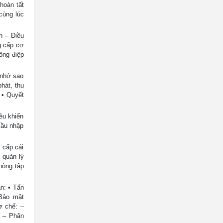
 hoàn tất
cùng lúc
nh – Điều
g cấp cơ
ông điệp
 nhớ sao
hát, thu
o • Quyết
iều khiển
cầu nhập
 cấp cái
c quản lý
phòng tập
n: • Tấn
 Bảo mật
ơ chế: –
) – Phân