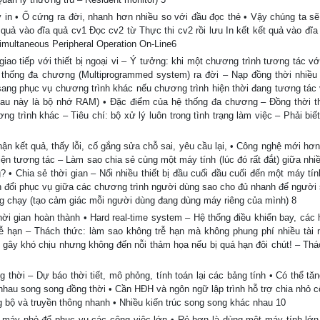
 in • Ổ cứng ra đời, nhanh hơn nhiều so với đầu đọc thẻ • Vậy chúng ta sẽ
t quả vào đĩa quả cv1 Đọc cv2 từ Thực thi cv2 rồi lưu In kết kết quả vào đĩa
Simultaneous Peripheral Operation On-Line6
ao tiếp với thiết bị ngoại vi – Ý tưởng: khi một chương trình tương tác với
ệ thống đa chương (Multiprogrammed system) ra đời – Nạp đồng thời nhiề
ang phục vụ chương trình khác nếu chương trình hiện thời đang tương tác v
 (sau này là bộ nhớ RAM) • Đặc điểm của hệ thống đa chương – Đồng thời t
g trình khác – Tiêu chí: bộ xử lý luôn trong tình trạng làm việc – Phải biết
ận kết quả, thấy lỗi, cố gắng sửa chỗ sai, yêu cầu lại, • Công nghệ mới hơn
diện tương tác – Làm sao chia sẻ cùng một máy tính (lúc đó rất đắt) giữa nh
? • Chia sẻ thời gian – Nối nhiều thiết bị đầu cuối đầu cuối đến một máy tí
 đổi phục vụ giữa các chương trình người dùng sao cho đủ nhanh để người
ng chạy (tạo cảm giác mỗi người dùng đang dùng máy riêng của mình) 8
ời gian hoàn thành • Hard real-time system – Hệ thống điều khiển bay, các 
rễ hạn – Thách thức: làm sao không trễ hạn mà không phung phí nhiều tài 
 gây khó chịu nhưng không đến nỗi thảm họa nếu bị quá hạn đôi chút! – Thá
 thời – Dự báo thời tiết, mô phỏng, tính toán lại các bảng tính • Có thể tăn
nhau song song đồng thời • Cần HĐH và ngôn ngữ lập trình hỗ trợ chia nhỏ c
bộ và truyền thông nhanh • Nhiều kiến trúc song song khác nhau 10
u máy nhỏ để phục vụ các công việc lớn • Rẻ hơn là dùng một máy tính lớn 