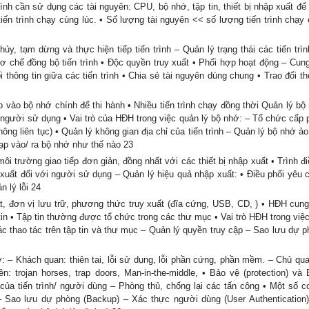
trình cần sử dụng các tài nguyên: CPU, bộ nhớ, tập tin, thiết bị nhập xuất để
iến trình chạy cùng lúc. • Số lượng tài nguyên << số lượng tiến trình chạy 
 hủy, tạm dừng và thực hiện tiếp tiến trình – Quản lý trạng thái các tiến trì
cơ chế đồng bộ tiến trình • Độc quyền truy xuất • Phối hợp hoạt động – Cun
thông tin giữa các tiến trình • Chia sẻ tài nguyên dùng chung • Trao đổi th
 vào bộ nhớ chính để thi hành • Nhiều tiến trình chạy đồng thời Quản lý bộ
 người sử dụng • Vai trò của HĐH trong việc quản lý bộ nhớ: – Tổ chức cấp p
không liên tục) • Quản lý không gian địa chỉ của tiến trình – Quản lý bộ nhớ ả
ạp vào/ ra bộ nhớ như thế nào 23
ôi trường giao tiếp đơn giản, đồng nhất với các thiết bị nhập xuất • Trình đ
ập xuất đối với người sử dụng – Quản lý hiệu quả nhập xuất: • Điều phối yêu 
n lý lỗi 24
xuất, đơn vị lưu trữ, phương thức truy xuất (đĩa cứng, USB, CD, ) • HĐH cung
p tin • Tập tin thường được tổ chức trong các thư mục • Vai trò HĐH trong việ
các thao tác trên tập tin và thư mục – Quản lý quyền truy cập – Sao lưu dự 
 – Khách quan: thiên tai, lỗi sử dụng, lỗi phần cứng, phần mềm. – Chủ qua
n: trojan horses, trap doors, Man-in-the-middle, • Bảo vệ (protection) và
n của tiến trình/ người dùng – Phòng thủ, chống lại các tấn công • Một số c
– Sao lưu dự phòng (Backup) – Xác thực người dùng (User Authentication