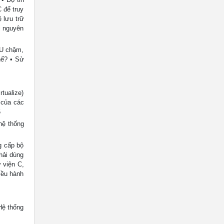
 để truy
 lưu trữ
i nguyên
PU chậm,
hế? • Sử
tualize)
 của các
5
hệ thống
g cấp bộ
hải dùng
 viện C,
iều hành
Hệ thống