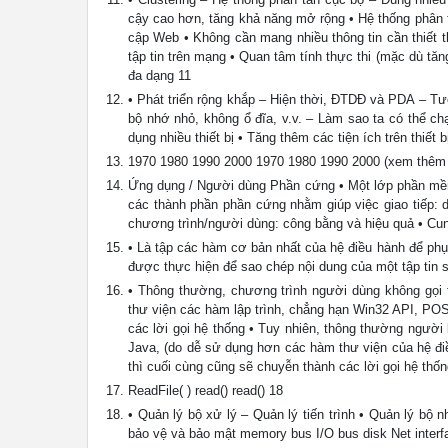
cậy cao hơn, tăng khả năng mở rộng • Hệ thống phân t
cập Web • Không cần mang nhiều thông tin cần thiết t
tập tin trên mạng • Quan tâm tính thực thi (mặc dù tă
đa dạng 11
• Phát triển rộng khắp – Hiện thời, ĐTDĐ và PDA – Tươ
bộ nhớ nhỏ, không ổ đĩa, v.v. – Làm sao ta có thể c
dụng nhiều thiết bị • Tăng thêm các tiện ích trên thiết 
1970 1980 1990 2000 1970 1980 1990 2000 (xem thêm 
Ứng dụng / Người dùng Phần cứng • Một lớp phần mềm 
các thành phần phần cứng nhằm giúp việc giao tiếp: 
chương trình/người dùng: công bằng và hiệu quả • Cun
• Là tập các hàm cơ bản nhất của hệ điều hành để phụ
được thực hiện để sao chép nội dung của một tập tin s
• Thông thường, chương trình người dùng không gọi t
thư viện các hàm lập trình, chẳng hạn Win32 API, POSI
các lời gọi hệ thống • Tuy nhiên, thông thường người
Java, (do dễ sử dụng hơn các hàm thư viện của hệ đi
thì cuối cùng cũng sẽ chuyễn thành các lời gọi hệ th
ReadFile( ) read() read() 18
• Quản lý bộ xử lý – Quản lý tiến trình • Quản lý bộ
bảo vệ và bảo mật memory bus I/O bus disk Net interf