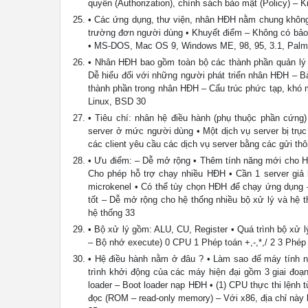
quyền (Authorization), chính sách bảo mật (Policy) – K
• Các ứng dụng, thư viện, nhân HĐH nằm chung không 
trường đơn người dùng • Khuyết điểm – Không có bảo
• MS-DOS, Mac OS 9, Windows ME, 98, 95, 3.1, Palm
• Nhân HĐH bao gồm toàn bộ các thành phần quản lý 
Dễ hiểu đối với những người phát triển nhân HĐH – 
thành phần trong nhân HĐH – Cấu trúc phức tạp, khó m
Linux, BSD 30
• Tiêu chí: nhân hệ điều hành (phụ thuộc phần cứng
server ở mức người dùng • Một dịch vụ server bị trục
các client yêu cầu các dịch vụ server bằng các gửi 
• Ưu điểm: – Dễ mở rộng • Thêm tính năng mới cho H
Cho phép hỗ trợ chạy nhiều HĐH • Cần 1 server giả 
microkenel • Có thể tùy chọn HĐH để chạy ứng dụng
tốt – Dễ mở rộng cho hệ thống nhiều bộ xử lý và hệ t
hệ thống 33
• Bộ xử lý gồm: ALU, CU, Register • Quá trình bộ xử lý
– Bộ nhớ execute) 0 CPU 1 Phép toán +,-,*,/ 2 3 Phép 
• Hệ điều hành nằm ở đâu ? • Làm sao để máy tính n
trình khởi động của các máy hiện đại gồm 3 giai đoạn
loader – Boot loader nạp HĐH • (1) CPU thực thi lệnh t
đọc (ROM – read-only memory) – Với x86, địa chỉ này 