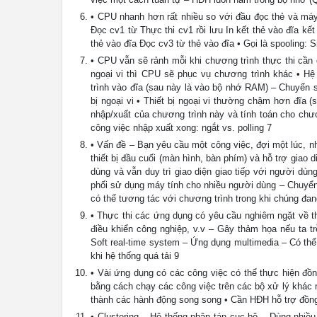
• CPU nhanh hơn rất nhiều so với đầu đọc thẻ và máy
Đọc cv1 từ Thực thi cv1 rồi lưu In kết thẻ vào đĩa kế
thẻ vào đĩa Đọc cv3 từ thẻ vào đĩa • Gọi là spooling: 
• CPU vẫn sẽ rảnh mỗi khi chương trình thực thi cần gi
ngoại vi thì CPU sẽ phục vụ chương trình khác • H
trình vào đĩa (sau này là vào bộ nhớ RAM) – Chuyển s
bị ngoại vi • Thiết bị ngoại vi thường chậm hơn đĩa
nhập/xuất của chương trình này và tính toán cho chươn
công việc nhập xuất xong: ngắt vs. polling 7
• Vấn đề – Bạn yêu cầu một công việc, đợi một lúc, nh
thiết bị đầu cuối (màn hình, bàn phím) và hỗ trợ giao 
dùng và vẫn duy trì giao diện giao tiếp với người dùng
phối sử dụng máy tính cho nhiều người dùng – Chuyển
có thể tương tác với chương trình trong khi chúng đa
• Thực thi các ứng dụng có yêu cầu nghiêm ngặt về th
điều khiển công nghiệp, v.v – Gây thảm họa nếu ta t
Soft real-time system – Ứng dụng multimedia – Có thể
khi hệ thống quá tải 9
• Vài ứng dụng có các công việc có thể thực hiện đồng
bằng cách chạy các công việc trên các bộ xử lý khác 
thành các hành động song song • Cần HĐH hỗ trợ đồng 
• Clustering – Hệ thống phân tán cục bộ – Dùng nhiề