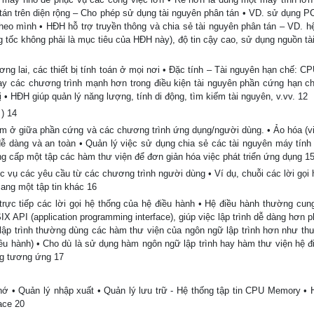
án trên diện rộng – Cho phép sử dụng tài nguyên phân tán • VD. sử dụng PC
heo mình • HĐH hỗ trợ truyền thông và chia sẻ tài nguyên phân tán – VD. hệ
ng tốc không phải là mục tiêu của HĐH này), độ tin cậy cao, sử dụng nguồn tà
ng lai, các thiết bị tính toán ở mọi nơi • Đặc tính – Tài nguyên hạn chế: C
hạy các chương trình mạnh hơn trong điều kiện tài nguyên phần cứng hạn c
bị • HĐH giúp quản lý năng lượng, tính di động, tìm kiếm tài nguyên, v.vv. 12
) 14
ở giữa phần cứng và các chương trình ứng dụng/người dùng. • Ảo hóa (vir
dễ dàng và an toàn • Quản lý việc sử dụng chia sẻ các tài nguyên máy tính
g cấp một tập các hàm thư viện để đơn giản hóa việc phát triển ứng dụng 1
c vụ các yêu cầu từ các chương trình người dùng • Ví dụ, chuỗi các lời gọi 
ang một tập tin khác 16
rực tiếp các lời gọi hệ thống của hệ điều hành • Hệ điều hành thường cun
X API (application programming interface), giúp việc lập trình dễ dàng hơn p
 lập trình thường dùng các hàm thư viện của ngôn ngữ lập trình hơn như thư
ều hành) • Cho dù là sử dụng hàm ngôn ngữ lập trình hay hàm thư viện hệ đ
ống tương ứng 17
 nhớ • Quản lý nhập xuất • Quản lý lưu trữ - Hệ thống tập tin CPU Memory • 
ace 20