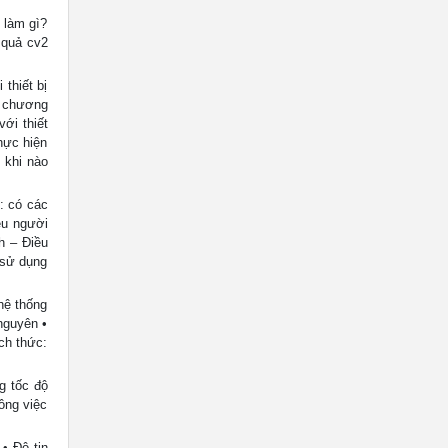
 làm gì?
 quả cv2
 thiết bị
u chương
ới thiết
hực hiện
 khi nào
: có các
iều người
nh – Điều
 sử dụng
hệ thống
nguyên •
ch thức:
g tốc độ
ông việc
• Độ tin