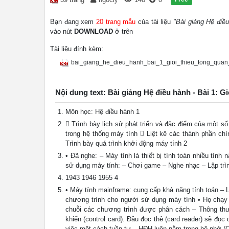
Bạn đang xem
20 trang mẫu
của tài liệu
"Bài giảng Hệ điều
vào nút
DOWNLOAD
ở trên
Tài liệu đính kèm:
bai_giang_he_dieu_hanh_bai_1_gioi_thieu_tong_quan
Nội dung text: Bài giảng Hệ điều hành - Bài 1: G
Môn học: Hệ điều hành 1
 Trình bày lịch sử phát triển và đặc điểm của một số 
trong hệ thống máy tính  Liệt kê các thành phần ch
Trình bày quá trình khởi động máy tính 2
• Đã nghe: – Máy tính là thiết bị tính toán nhiều tính
sử dụng máy tính: – Chơi game – Nghe nhạc – Lập trì
1943 1946 1955 4
• Máy tính mainframe: cung cấp khả năng tính toán – L
chương trình cho người sử dụng máy tính • Họ chạy 
chuỗi các chương trình được phân cách – Thông thư
khiển (control card). Đầu đọc thẻ (card reader) sẽ đọc
việc một cách tuần tự – HĐH luôn nằm trong bộ nhớ (Q