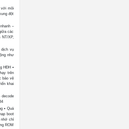
 với môi
xung đột
 nhanh –
giữa các
s NT/XP,
 dịch vụ
động như
ng HĐH •
hạy trên
c bảo vệ
iển khai
 – decode
34
ng • Quá
nạp boot
g nhớ chỉ
rong ROM