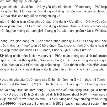
iểm soát nhật ký (Audit log) 26
gian địa chỉ • Ưu điểm: – Xử lý yêu cầu rất nhanh – Dễ mở rộng – Phù hợp
 vệ giữa nhân HĐH và các ứng dụng – Những mở rộng có thể gây ra những 
 OS và HĐH cho một số hệ thống nhúng 28
nằm ở không gian riêng biệt với các ứng dụng • Ưu điểm: – Xử lý yêu cầu
Bảo vệ phần nhân HĐH với các ứng dụng • Nhược điểm: – Không có bảo vệ 
ở rộng (do không có ranh giới rõ ràng giữa các thành phần) • Unix, Window
) càng đơn giản càng tốt • Các thành phần quản lý của HĐH chạy như các
 trặc không làm “treo” toàn bộ hệ thống • Các chương trình ứng dụng hoạt 
thông điệp thông qua nhân HĐH • Mach, Chorus, QNX, GNU Hurd 32
ĐH bằng cách thêm 1 dịch vụ server – Phần nhân không xác định môi trườ
lập cho mỗi hệ thống (Mac, Windows, Unix) • Tất cả các ứng dụng cùng c
 – Các dịch vụ của HĐH độc lập phần cứng – Các thành phần của HĐH đượ
hống phân tán • Khuyết điểm – Xử lý yêu cầu chậm – Khó khăn trong việc tr
 thực thi yêu cầu (dưới dạng các lệnh): lấy lệnh – giải mã – thực thi (fetch
logic ,!= 4 Bộ đếm CT (PC) 8 5 Thanh ghi 0 6 7 Thanh ghi 1 8 Thanh ghi n 9 
ạp và chạy HĐH lúc khởi động? – Quá trình để khởi động HĐH gọi là booti
 – CPU thực thi lệnh từ địa chỉ cố định biết trước (boot ROM) – Firmware 
ừ địa chỉ biết trước trong bộ nhớ – Địa chỉ vùng nhớ này thường trỏ tới vùn
là 0xFFFF0, trỏ tới địa chỉ chương trình BIOS (basic input-output system) t