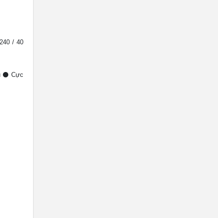
240 / 40
êu ⚫ Cực