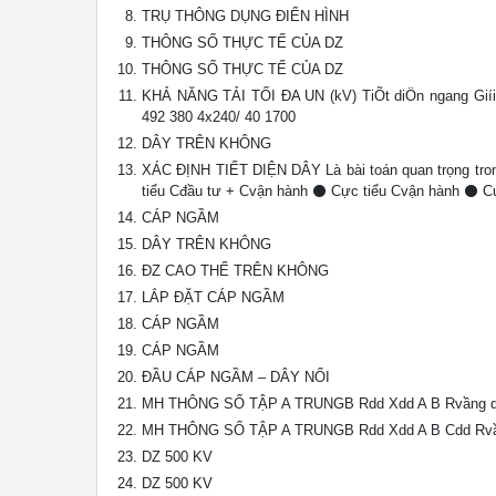
TRỤ THÔNG DỤNG ĐIỂN HÌNH
THÔNG SỐ THỰC TẾ CỦA DZ
THÔNG SỐ THỰC TẾ CỦA DZ
KHẢ NĂNG TẢI TỐI ĐA UN (kV) TiÕt diÖn ngang Giíi 
492 380 4x240/ 40 1700
DÂY TRÊN KHÔNG
XÁC ĐỊNH TIẾT DIỆN DÂY Là bài toán quan trọng tro
tiểu Cđầu tư + Cvận hành ⚫ Cực tiểu Cvận hành ⚫ Cự
CÁP NGẦM
DÂY TRÊN KHÔNG
ĐZ CAO THẾ TRÊN KHÔNG
LẮP ĐẶT CÁP NGẦM
CÁP NGẦM
CÁP NGẦM
ĐẦU CÁP NGẦM – DÂY NỔI
MH THÔNG SỐ TẬP A TRUNGB Rdd Xdd A B Rvầng q
MH THÔNG SỐ TẬP A TRUNGB Rdd Xdd A B Cdd Rvầ
DZ 500 KV
DZ 500 KV