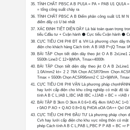
TÍNH CHẤT PBSC A B PU1A = PA + PAB U1 QU1A = 
= tổng công suất chảy ra
TÍNH CHẤT PBSC A B Điểm phân công suất U1 M N U
điểm đấy có U bé nhất
XÁC ĐỊNH TIẾT DIỆN DÂY Là bài toán quan trọng tro
tiểu Cđầu tư + Cvận hành ⚫ Cực tiểu Cvận hành ⚫ Cự
CỰC TIỂU CHI PHI ĐT & VH Là phương chọn dây theo J
điện cho khách hàng Cách tính: A B IAB P+jQ Tmax IA
BÀI TẬP Chọn tiết diện dây theo jkt O A B 2xLine
5500h Line3 C 12+9jMVA, Tmax=4000h
BÀI TẬP Chọn tiết diện dây theo jkt O A B 2xLin
1.0A/mm2 kt= 2 2 78A Chọn ACSR70mm Chọn ACSR
Tmax = 5500h Chọn ACSR95mm2 C 12+9jMVA, Tmax
CỰC TIỂU CHI PHI VẬN Là phương pháp chọnHÀNHdây 
hay lưới cấp điện cho khu công nghiệp có mật độ tải 
tính A B C L,IAB L,IBC IAB IBC =JJAB = BC = =IAB 
BÀI TẬP B 3km O 3km A 0.6+0.45j 4km IIAO AC 1+0.7
r 0AO P AO + Q AO 0.8+0.6j PrlOA oOA OA++ Qxl 
CỰC TIỂU CHI PHI ĐẦU TƯ Là phương pháp chọn dây c
Cvh hay lưới cấp điện cho khu vực nông thôn có mật đ
phép Cách tính A B C L,PAB L,PBC P P AB = BC =r 