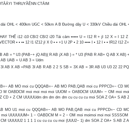
DTÂẢYI THRUYẦỀNN CTẢIM
dài OHL < 400km UGC < 50km A B Đường dây U < 330kV Chiều dài OHL 
HẾ i12 i10 CB/2 CB/2 i20 Tải cảm ••••• U = I12 R + jI 12 X = I 12 Z •
TOR • • •• 12 I1 IZ12 jI X 0 • • +1 U 2P • 2 10 •••• I • 12 I • • IR12 I12 Z
B = * U3 (PAB−+ jQ AB)( R AB jX AB ) = * U3 (PAB R AB+ Q AB X AB) +
B AB UAB = U AB 3 = Udm
 AB X AB =PAB 3I AB R AB 2 2 S SB = 3X AB = 3R AB U3 U3 22 22 P
AB=− AB MO moi cu QQQAB=− AB MO PAB,QAB moi cu PPPCD=− CD M
O M OABDCM moi moi moi moi UUOM = OABDCM UUUM= − OM moi moi
 CD + Z CM UUUUUdm dm dm dm dm cu cu cu cu moi SOA Z OA+ S AB Z
AB MO U1 moi cu QQQAB=− AB MO PAB,QAB moi cu PPPCD=− CD M
 moi UUUUUUM= 1 − OABDCM M = 2 − OM moi moimoi moi moi SSSSO
 CM UUUUU2 1 1 1 1 cu cu cu cu moi (UUU2− 1) dm SOA Z OA+ S AB Z A