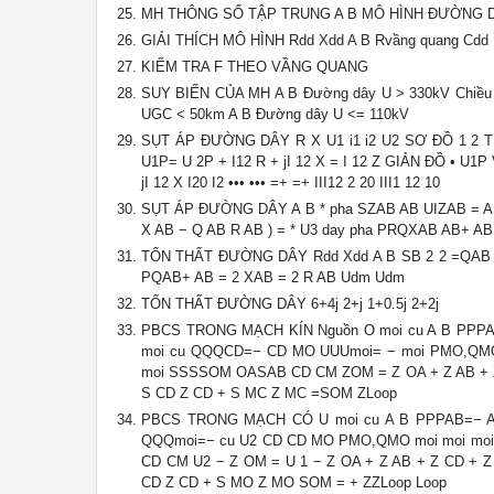
MH THÔNG SỐ TẬP TRUNG A B MÔ HÌNH ĐƯỜNG 
GIẢI THÍCH MÔ HÌNH Rdd Xdd A B Rvầng quang Cdd
KIỂM TRA F THEO VẦNG QUANG
SUY BIẾN CỦA MH A B Đường dây U > 330kV Chiều 
UGC < 50km A B Đường dây U <= 110kV
SỤT ÁP ĐƯỜNG DÂY R X U1 i1 i2 U2 SƠ ĐỒ 1 2 THAY T
U1P= U 2P + I12 R + jI 12 X = I 12 Z GIẢN ĐỒ • U1P VEC
jI 12 X I20 I2 ••• ••• =+ =+ III12 2 20 III1 12 10
SỤT ÁP ĐƯỜNG DÂY A B * pha SZAB AB UIZAB = AB A
X AB − Q AB R AB ) = * U3 day pha PRQXAB AB+ A
TỔN THẤT ĐƯỜNG DÂY Rdd Xdd A B SB 2 2 =QAB 3I
PQAB+ AB = 2 XAB = 2 R AB Udm Udm
TỔN THẤT ĐƯỜNG DÂY 6+4j 2+j 1+0.5j 2+2j
PBCS TRONG MẠCH KÍN Nguồn O moi cu A B PPP
moi cu QQQCD=− CD MO UUUmoi= − moi PMO,QM
moi SSSSOM OASAB CD CM ZOM = Z OA + Z AB + Z
S CD Z CD + S MC Z MC =SOM ZLoop
PBCS TRONG MẠCH CÓ U moi cu A B PPPAB=− 
QQQmoi=− cu U2 CD CD MO PMO,QMO moi moi moi
CD CM U2 − Z OM = U 1 − Z OA + Z AB + Z CD + Z
CD Z CD + S MO Z MO SOM = + ZZLoop Loop