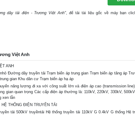
ng dây tải điện - Trương Việt Anh"
, để tải tài liệu gốc về máy bạn cli
rương Việt Anh
IỆT ANH
ỏ Đường dây truyền tải Trạm biến áp trung gian Trạm biến áp tăng áp Tr
trung gian Khu dân cư Trạm biến áp hạ áp
năng lượng đi xa với công suất lớn và điện áp cao (transmission line) 
ung gian quan trọng Các cấp điện áp thường là: 110kV, 220kV, 330kV, 500kV
 xen lẫn
 G HỆ THỐNG ĐIỆN TRUYỀN TẢI
 tải 500kV truyềntải Hệ thống truyền tải 110kV G 0.4kV G thống Hệ tr