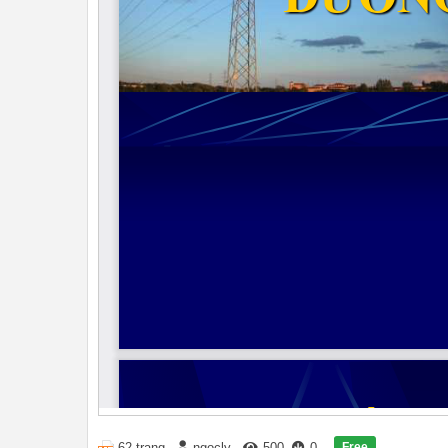
Free
62 trang
ngocly
500
0