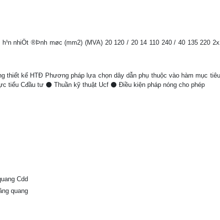
h¹n nhiÖt ®Þnh møc (mm2) (MVA) 20 120 / 20 14 110 240 / 40 135 220 2x
ng thiết kế HTĐ Phương pháp lựa chọn dây dẫn phụ thuộc vào hàm mục ti
c tiểu Cđầu tư ⚫ Thuần kỹ thuật Ucf ⚫ Điều kiện pháp nóng cho phép
uang Cdd
ng quang