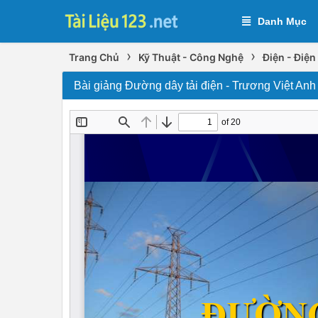
Danh Mục
›
›
Trang Chủ
Kỹ Thuật - Công Nghệ
Điện - Điện
Bài giảng Đường dây tải điện - Trương Việt Anh