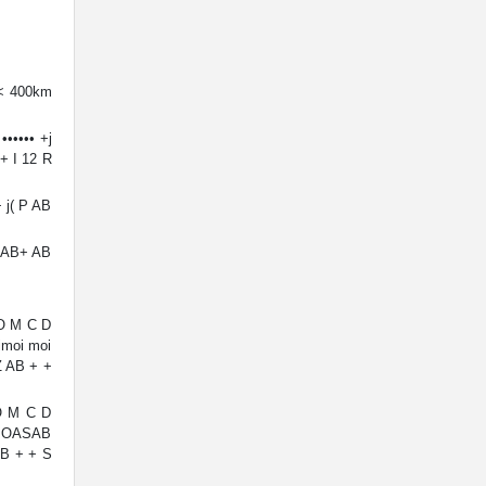
< 400km
••••• +j
=+ I 12 R
 j( P AB
QAB+ AB
O M C D
moi moi
 AB + +
O M C D
M OASAB
B + + S