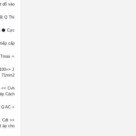
 đổ vào
ất Q Thì
êu ⚫ Cực
tiếp cấp
h Tmax =
100=> J
= 71mm2
t << Cvh
hép Cách
+ Q AC =
, Cđt >>
t áp cho