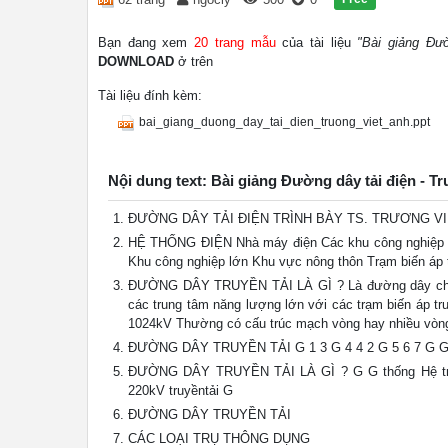
Bạn đang xem
20 trang mẫu
của tài liệu
"Bài giảng Đườ
DOWNLOAD
ở trên
Tài liệu đính kèm:
bai_giang_duong_day_tai_dien_truong_viet_anh.ppt
Nội dung text: Bài giảng Đường dây tải điện - T
ĐƯỜNG DÂY TẢI ĐIỆN TRÌNH BÀY TS. TRƯƠNG V
HỆ THỐNG ĐIỆN Nhà máy điện Các khu công nghiệp nh
Khu công nghiệp lớn Khu vực nông thôn Trạm biến áp 
ĐƯỜNG DÂY TRUYỀN TẢI LÀ GÌ ? Là đường dây chuyển 
các trung tâm năng lượng lớn với các trạm biến áp tr
1024kV Thường có cấu trúc mạch vòng hay nhiều vòng
ĐƯỜNG DÂY TRUYỀN TẢI G 1 3 G 4 4 2 G 5 6 7 G
ĐƯỜNG DÂY TRUYỀN TẢI LÀ GÌ ? G G thống Hệ truyền
220kV truyềntải G
ĐƯỜNG DÂY TRUYỀN TẢI
CÁC LOẠI TRỤ THÔNG DỤNG