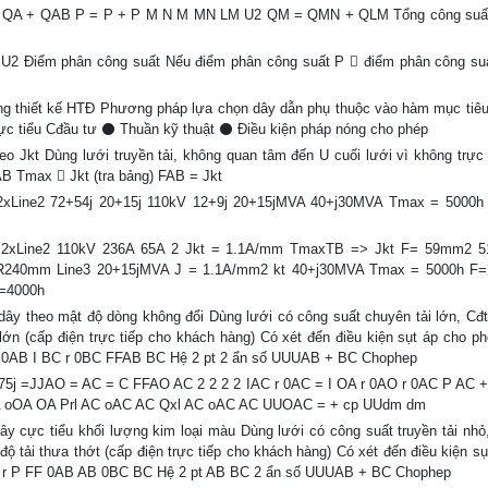
QA + QAB P = P + P M N M MN LM U2 QM = QMN + QLM Tổng công suất
2 Điểm phân công suất Nếu điểm phân công suất P  điểm phân công su
ng thiết kế HTĐ Phương pháp lựa chọn dây dẫn phụ thuộc vào hàm mục ti
c tiểu Cđầu tư ⚫ Thuần kỹ thuật ⚫ Điều kiện pháp nóng cho phép
kt Dùng lưới truyền tải, không quan tâm đến U cuối lưới vì không trực 
B Tmax  Jkt (tra bảng) FAB = Jkt
1 2xLine2 72+54j 20+15j 110kV 12+9j 20+15jMVA 40+j30MVA Tmax = 5000
e1 2xLine2 110kV 236A 65A 2 Jkt = 1.1A/mm TmaxTB => Jkt F= 59mm2 5
240mm Line3 20+15jMVA J = 1.1A/mm2 kt 40+j30MVA Tmax = 5000h F
=4000h
theo mật độ dòng không đổi Dùng lưới có công suất chuyên tải lớn, Cđ
lớn (cấp điện trực tiếp cho khách hàng) Có xét đến điều kiện sụt áp cho p
r 0AB I BC r 0BC FFAB BC Hệ 2 pt 2 ẩn số UUUAB + BC Chophep
5j =JJAO = AC = C FFAO AC 2 2 2 2 IAC r 0AC = I OA r 0AO r 0AC P AC 
OA oOA OA Prl AC oAC AC Qxl AC oAC AC UUOAC = + cp UUdm dm
ực tiểu khối lượng kim loại màu Dùng lưới có công suất truyền tải nhỏ
ộ tải thưa thớt (cấp điện trực tiếp cho khách hàng) Có xét đến điều kiện sụ
P r P FF 0AB AB 0BC BC Hệ 2 pt AB BC 2 ẩn số UUUAB + BC Chophep