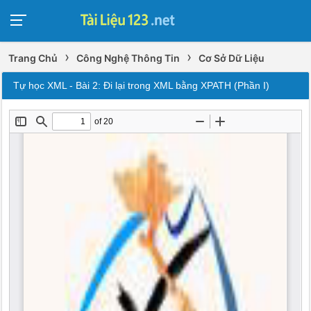
›
›
Trang Chủ
Công Nghệ Thông Tin
Cơ Sở Dữ Liệu
Tự học XML - Bài 2: Đi lại trong XML bằng XPATH (Phần I)