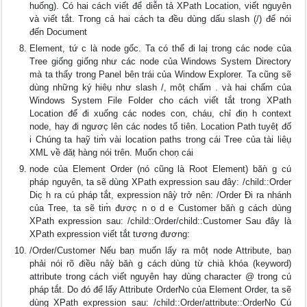
huống). Có hai cách viết để diễn tả XPath Location, viết nguyên
và viết tắt. Trong cả hai cách ta đều dùng dấu slash (/) để nói
đến Document
Element, tứ c là node gốc. Ta có thể đi laị trong các node của
Tree giống giống như các node của Windows System Directory
mà ta thấy trong Panel bên trái của Window Explorer. Ta cũng sẽ
dùng những ký hiêụ như slash /, môṭ chấm . và hai chấm của
Windows System File Folder cho cách viết tắt trong XPath
Location để đi xuống các nodes con, cháu, chỉ điṇ h context
node, hay đi ngươc̣ lên các nodes tổ tiên. Location Path tuyêṭ đố
i Chúng ta haỹ tim̀ vài location paths trong cái Tree của tài liêụ
XML về đăṭ hàng nói trên. Muốn choṇ cái
node của Element Order (nó cũng là Root Element) băǹ g cú
pháp nguyên, ta sẽ dùng XPath expression sau đây: /child::Order
Dic̣ h ra cú pháp tắt, expression nâỳ trở nên: /Order Đi ra nhánh
của Tree, ta sẽ tim̀ đươc̣ n o d e Customer băǹ g cách dùng
XPath expression sau: /child::Order/child::Customer Sau đây là
XPath expression viết tắt tương đương:
/Order/Customer Nếu baṇ muốn lấy ra môṭ node Attribute, baṇ
phải nói rõ điều nâỳ băǹ g cách dùng từ chià khóa (keyword)
attribute trong cách viết nguyên hay dùng character @ trong cú
pháp tắt. Do đó để lấy Attribute OrderNo của Element Order, ta sẽ
dùng XPath expression sau: /child::Order/attribute::OrderNo Cú