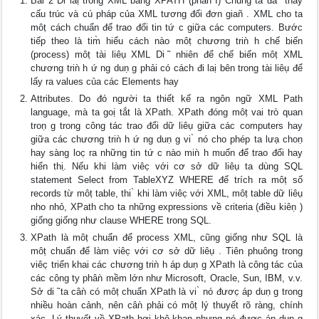
Bài 2 Đi laị trong XML bằng XPATH (phần I) Chúng ta đa ̃ thấy
cấu trúc và cú pháp của XML tương đối đơn giañ . XML cho ta
môṭ cách chuẩn để trao đổi tin tứ c giữa các computers. Bước
tiếp theo là tim̀ hiểu cách nào môṭ chương triǹ h chế biến
(process) môṭ tài liêụ XML Di ̃ nhiên để chế biến môṭ XML
chương triǹ h ứ ng duṇ g phải có cách đi laị bên trong tài liêụ để
lấy ra values của các Elements hay
Attributes. Do đó người ta thiết kế ra ngôn ngữ XML Path
language, mà ta goị tắt là XPath. XPath đóng môṭ vai trò quan
troṇ g trong công tác trao đổi dữ liêụ giữa các computers hay
giữa các chương triǹ h ứ ng duṇ g vi ̀ nó cho phép ta lưạ choṇ
hay sàng loc̣ ra những tin tứ c nào miǹ h muốn để trao đổi hay
hiển thi.̣ Nếu khi làm viêc̣ với cơ sở dữ liêụ ta dùng SQL
statement Select from TableXYZ WHERE để trích ra môṭ số
records từ môṭ table, thi ̀ khi làm viêc̣ với XML, môṭ table dữ liêụ
nho nhỏ, XPath cho ta những expressions về criteria (điều kiêṇ )
giống giống như clause WHERE trong SQL.
XPath là môṭ chuẩn để process XML, cũng giống như SQL là
môṭ chuẩn để làm viêc̣ với cơ sở dữ liêụ . Tiên phuông trong
viêc̣ triển khai các chương triǹ h áp duṇ g XPath là công tác của
các công ty phâǹ mềm lớn như Microsoft, Oracle, Sun, IBM, v.v.
Sở di ̃ ta câǹ có môṭ chuẩn XPath là vi ̀ nó đươc̣ áp duṇ g trong
nhiều hoàn cảnh, nên câǹ phải có môṭ lý thuyết rõ ràng, chính
xác. Lý thuyết về XPath hơi khô khan nhưng nó đươc̣ áp duṇ g