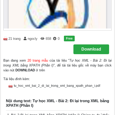
Free
21 trang
ngocly
658
0
Download
Bạn đang xem
20 trang mẫu
của tài liệu
"Tự học XML - Bài 2: Đi lại
trong XML bằng XPATH (Phần I)"
, để tải tài liệu gốc về máy bạn click
vào nút
DOWNLOAD
ở trên
Tài liệu đính kèm:
tu_hoc_xml_bai_2_di_lai_trong_xml_bang_xpath_phan_i.pdf
Nội dung text: Tự học XML - Bài 2: Đi lại trong XML bằng
XPATH (Phần I)