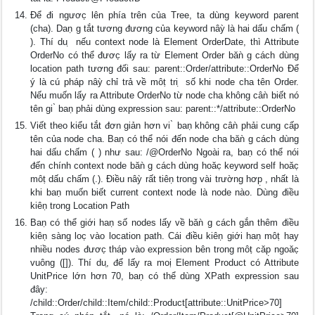
Để đi ngươc̣ lên phía trên của Tree, ta dùng keyword parent
(cha). Daṇ g tắt tương đương của keyword nâỳ là hai dấu chấm (
). Thí du ̣ nếu context node là Element OrderDate, thì Attribute
OrderNo có thể đươc̣ lấy ra từ Element Order băǹ g cách dùng
location path tương đối sau: parent::Order/attribute::OrderNo Để
ý là cú pháp nâỳ chỉ trả về môṭ tri ̣ số khi node cha tên Order.
Nếu muốn lấy ra Attribute OrderNo từ node cha không câǹ biết nó
tên gi ̀ baṇ phải dùng expression sau: parent::*/attribute::OrderNo
Viết theo kiểu tắt đơn giản hơn vi ̀ baṇ không câǹ phải cung cấp
tên của node cha. Baṇ có thể nói đến node cha băǹ g cách dùng
hai dấu chấm ( ) như sau: /@OrderNo Ngoài ra, baṇ có thể nói
đến chính context node băǹ g cách dùng hoăc̣ keyword self hoăc̣
môṭ dấu chấm (.). Điều nâỳ rất tiêṇ trong vài trường hơp̣ , nhất là
khi baṇ muốn biết current context node là node nào. Dùng điều
kiêṇ trong Location Path
Baṇ có thể giới haṇ số nodes lấy về băǹ g cách gắn thêm điều
kiêṇ sàng loc̣ vào location path. Cái điều kiêṇ giới haṇ môṭ hay
nhiều nodes đươc̣ tháp vào expression bên trong môṭ căp̣ ngoăc̣
vuông ([]). Thí du,̣ để lấy ra moị Element Product có Attribute
UnitPrice lớn hơn 70, baṇ có thể dùng XPath expression sau
đây:
/child::Order/child::Item/child::Product[attribute::UnitPrice>70]