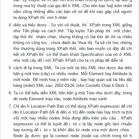
trong moị kỹ thuâṭ của gia điǹ h XML. Cho nên baṇ haỹ kiên nhâñ
nắm vững những điều căn bản về nó để khi nào găp̣ chỗ người
ta dùng XPath thi ̀ miǹ h nhâṇ
diêṇ và hiểu đươc̣ . So với võ thuâṭ, thi ̀ XPath trong XML giống
như Tấn pháp và cách thở. Tâp̣ luyêṇ Tấn pháp thi ̀ mõi chân,
tâp̣ thở thi ̀ nhàm chán, nhưng không có hai thứ đó thì ra chiêu
không có công lưc̣ , chưa đánh đa ̃ thua rồi. Ta sẽ chỉ hoc̣ những
thứ thường dùng trong XPath thôi, nếu baṇ muốn có đâỳ đủ chi
tiết về XPath thi ̀ có thể tham khaõ Specification của nó ở XML
như môṭ cây đố i với XPath XPath cho ta cú pháp để diễn tả
cách đi laị trong XML. Ta coi môṭ tài liêụ XML như đươc̣ đaị diêṇ
băǹ g môṭ tree (cây) có nhiều nodes. Mỗi Element hay Attribute là
môṭ node. Để minh hoạ ý niêṃ nâỳ , baṇ haỹ quan sát tài liêụ đăṭ
hàng (order) XML sau: 2002-03-26 John Costello Chair 6 Desk 1
Ta có thể biểu diễn XML trên băǹ g môṭ Tree như dưới đây, trong
đó node Element màu nâu, node Attribute màu xanh:
Chỉ điṇ h Location Path Baṇ có thể dùng XPath expression để chỉ
điṇ h Location Path (lối đi đến vi ̣trí) đến node nào hay trích ra (trả
về) môṭ hay nhiều nodes thỏa đúng điều kiêṇ yêu câù . XPath
expression có thể là tuyêṭ đố i, tứ c là lấy node gốc làm chuẩn
hay tương đố i, tứ c là khởi đâù từ node vừa mới đươc̣ choṇ .
Node ấy đươc̣ goị là context node (node vai chính trong tiǹ h