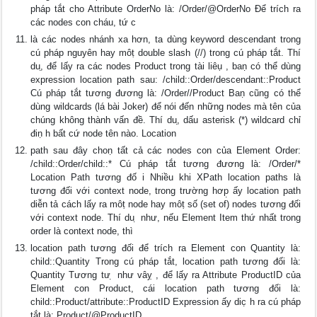
pháp tắt cho Attribute OrderNo là: /Order/@OrderNo Để trích ra
các nodes con cháu, tứ c
là các nodes nhánh xa hơn, ta dùng keyword descendant trong
cú pháp nguyên hay môṭ double slash (//) trong cú pháp tắt. Thí
du,̣ để lấy ra các nodes Product trong tài liêụ , baṇ có thể dùng
expression location path sau: /child::Order/descendant::Product
Cú pháp tắt tương đương là: /Order//Product Baṇ cũng có thể
dùng wildcards (lá bài Joker) để nói đến những nodes mà tên của
chúng không thành vấn đề. Thí du,̣ dấu asterisk (*) wildcard chỉ
điṇ h bất cứ node tên nào. Location
path sau đây choṇ tất cả các nodes con của Element Order:
/child::Order/child::* Cú pháp tắt tương đương là: /Order/*
Location Path tương đố i Nhiều khi XPath location paths là
tương đối với context node, trong trường hơp̣ ấy location path
diễn tả cách lấy ra môṭ node hay môṭ số (set of) nodes tương đối
với context node. Thí du ̣ như, nếu Element Item thứ nhất trong
order là context node, thì
location path tương đối để trích ra Element con Quantity là:
child::Quantity Trong cú pháp tắt, location path tương đối là:
Quantity Tương tư ̣ như vâỵ , để lấy ra Attribute ProductID của
Element con Product, cái location path tương đối là:
child::Product/attribute::ProductID Expression ấy dic̣ h ra cú pháp
tắt là: Product/@ProductID