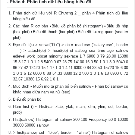
- Phần 4: Phân tích dữ liệu bằng biểu đồ
Phân tích dữ liệu với R Chương 2 _ phần 4 Phân tích dữ liệu
bằng biểu đồ
Các hàm R cơ bản ▪Biểu đồ phân bố (histogram) ▪Biểu đồ hộp
(box plot) ▪Biểu đồ thanh (bar plot) ▪Biểu đồ tương quan (scatter
plot)
Đọc dữ liệu > setwd("D:/") > ob = read.csv ("salary.csv", header
= T) > attach(ob) > head(ob) id salbeg sex time age salnow
edlevel work jobcat minority sexrace 1 7 6900 0 79 28.00 16080
15 3.17 1 0 1 2 8 5400 0 67 28.75 14100 15 0.50 1 0 1 3 9 5040 0
96 27.42 12420 15 1.17 1 0 1 4 11 6300 0 84 33.50 15720 15 6.00
1 0 1 5 12 6000 0 88 54.33 8880 12 27.00 1 0 1 6 18 6900 0 72
32.67 10380 15 6.92 1 0 1
Mục đích ▪ Muốn mô tả phân bố biến salnow ▪ Phân bố salnow có
khác nhau giữa nam và nữ (sex)
Biểu đồ phân bố
Hàm hist () ▪ Hist(var, xlab, ylab, main, xlim, ylim, col, border,
prob)
Hist(salnow) Histogram of salnow 200 100 Frequency 50 0 10000
30000 50000 salnow
> hist(salnow, col= "blue", border = "white") Histogram of salnow