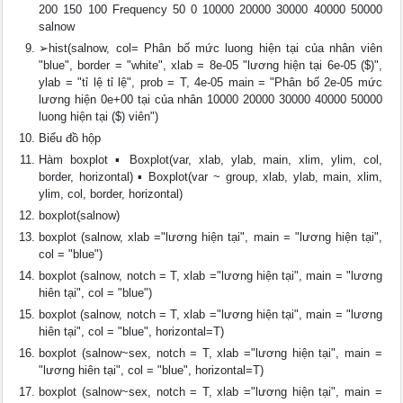
200 150 100 Frequency 50 0 10000 20000 30000 40000 50000
salnow
➢hist(salnow, col= Phân bố mức luong hiện tại của nhân viên
"blue", border = "white", xlab = 8e-05 "lương hiện tại 6e-05 ($)",
ylab = "tỉ lệ tỉ lệ", prob = T, 4e-05 main = "Phân bố 2e-05 mức
lương hiện 0e+00 tại của nhân 10000 20000 30000 40000 50000
luong hiện tại ($) viên")
Biểu đồ hộp
Hàm boxplot ▪ Boxplot(var, xlab, ylab, main, xlim, ylim, col,
border, horizontal) ▪ Boxplot(var ~ group, xlab, ylab, main, xlim,
ylim, col, border, horizontal)
boxplot(salnow)
boxplot (salnow, xlab ="lương hiện tại", main = "lương hiện tại",
col = "blue")
boxplot (salnow, notch = T, xlab ="lương hiện tại", main = "lương
hiên tại", col = "blue")
boxplot (salnow, notch = T, xlab ="lương hiện tại", main = "lương
hiên tại", col = "blue", horizontal=T)
boxplot (salnow~sex, notch = T, xlab ="lương hiện tại", main =
"lương hiên tại", col = "blue", horizontal=T)
boxplot (salnow~sex, notch = T, xlab ="lương hiện tại", main =