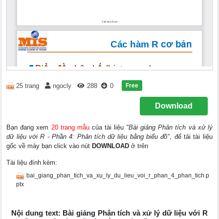
Free
25 trang
ngocly
288
0
Download
Bạn đang xem
20 trang mẫu
của tài liệu
"Bài giảng Phân tích và xử lý
dữ liệu với R - Phần 4: Phân tích dữ liệu bằng biểu đồ"
, để tải tài liệu
gốc về máy bạn click vào nút
DOWNLOAD
ở trên
Tài liệu đính kèm:
bai_giang_phan_tich_va_xu_ly_du_lieu_voi_r_phan_4_phan_tich.p
ptx
Nội dung text: Bài giảng Phân tích và xử lý dữ liệu với R