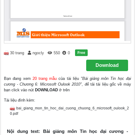
Free
30 trang
ngocly
550
0
Download
Bạn đang xem
20 trang mẫu
của tài liệu
"Bài giảng môn Tin học đại
cương - Chương 6: Microsoft Oulook 2010"
, để tải tài liệu gốc về máy
bạn click vào nút
DOWNLOAD
ở trên
Tài liệu đính kèm:
bai_giang_mon_tin_hoc_dai_cuong_chuong_6_microsoft_oulook_2
0.pdf
Nội dung text: Bài giảng môn Tin học đại cương -