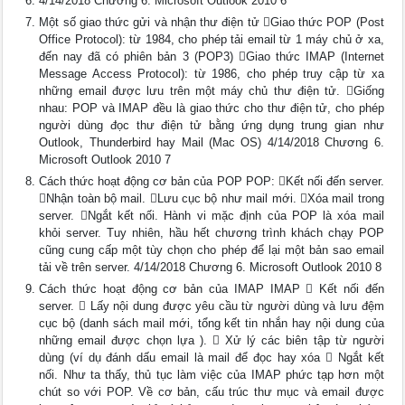
4/14/2018 Chương 6. Microsoft Outlook 2010 6
Một số giao thức gửi và nhận thư điện tử Giao thức POP (Post
Office Protocol): từ 1984, cho phép tải email từ 1 máy chủ ở xa,
đến nay đã có phiên bản 3 (POP3) Giao thức IMAP (Internet
Message Access Protocol): từ 1986, cho phép truy cập từ xa
những email được lưu trên một máy chủ thư điện tử. Giống
nhau: POP và IMAP đều là giao thức cho thư điện tử, cho phép
người dùng đọc thư điện tử bằng ứng dụng trung gian như
Outlook, Thunderbird hay Mail (Mac OS) 4/14/2018 Chương 6.
Microsoft Outlook 2010 7
Cách thức hoạt động cơ bản của POP POP: Kết nối đến server.
Nhận toàn bộ mail. Lưu cục bộ như mail mới. Xóa mail trong
server. Ngắt kết nối. Hành vi mặc định của POP là xóa mail
khỏi server. Tuy nhiên, hầu hết chương trình khách chạy POP
cũng cung cấp một tùy chọn cho phép để lại một bản sao email
tải về trên server. 4/14/2018 Chương 6. Microsoft Outlook 2010 8
Cách thức hoạt động cơ bản của IMAP IMAP  Kết nối đến
server.  Lấy nội dung được yêu cầu từ người dùng và lưu đệm
cục bộ (danh sách mail mới, tổng kết tin nhắn hay nội dung của
những email được chọn lựa ).  Xử lý các biên tập từ người
dùng (ví dụ đánh dấu email là mail để đọc hay xóa  Ngắt kết
nối. Như ta thấy, thủ tục làm việc của IMAP phức tạp hơn một
chút so với POP. Về cơ bản, cấu trúc thư mục và email được