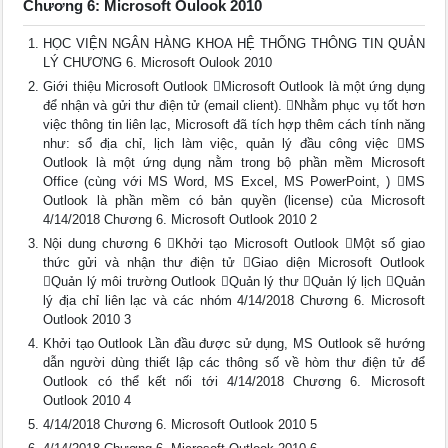
Chương 6: Microsoft Oulook 2010
HỌC VIỆN NGÂN HÀNG KHOA HỆ THỐNG THÔNG TIN QUẢN
LÝ CHƯƠNG 6. Microsoft Oulook 2010
Giới thiệu Microsoft Outlook Microsoft Outlook là một ứng dụng
để nhận và gửi thư điện tử (email client). Nhằm phục vụ tốt hơn
việc thông tin liên lạc, Microsoft đã tích hợp thêm cách tính năng
như: sổ địa chỉ, lịch làm việc, quản lý đầu công việc MS
Outlook là một ứng dụng nằm trong bộ phần mềm Microsoft
Office (cùng với MS Word, MS Excel, MS PowerPoint, ) MS
Outlook là phần mềm có bản quyền (license) của Microsoft
4/14/2018 Chương 6. Microsoft Outlook 2010 2
Nội dung chương 6 Khởi tạo Microsoft Outlook Một số giao
thức gửi và nhận thư điện tử Giao diện Microsoft Outlook
Quản lý môi trường Outlook Quản lý thư Quản lý lịch Quản
lý địa chỉ liên lạc và các nhóm 4/14/2018 Chương 6. Microsoft
Outlook 2010 3
Khởi tạo Outlook Lần đầu được sử dụng, MS Outlook sẽ hướng
dẫn người dùng thiết lập các thông số về hòm thư điện tử để
Outlook có thể kết nối tới 4/14/2018 Chương 6. Microsoft
Outlook 2010 4
4/14/2018 Chương 6. Microsoft Outlook 2010 5